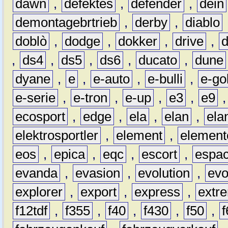
dawn
,
defektes
,
defender
,
dein
demontagebrtrieb
,
derby
,
diablo
doblò
,
dodge
,
dokker
,
drive
,
,
ds4
,
ds5
,
ds6
,
ducato
,
dune
dyane
,
e
,
e-auto
,
e-bulli
,
e-gol
e-serie
,
e-tron
,
e-up
,
e3
,
e9
ecosport
,
edge
,
ela
,
elan
,
ela
elektrosportler
,
element
,
element
eos
,
epica
,
eqc
,
escort
,
espa
evanda
,
evasion
,
evolution
,
ev
explorer
,
export
,
express
,
extr
f12tdf
,
f355
,
f40
,
f430
,
f50
,
f