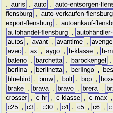
,
auris
,
auto
,
auto-entsorgen-flen
flensburg
,
auto-verkaufen-flensburg
export-flensburg
,
autoankauf-flensb
autohandel-flensburg
,
autohändler-
autos
,
avant
,
avantime
,
avenge
aveo
,
ax
,
aygo
,
b-klasse
,
b-m
baleno
,
barchetta
,
barockengel
berlina
,
berlinetta
,
berlingo
,
bes
bluebird
,
bmw
,
bolt
,
bop
,
box
brake
,
brava
,
bravo
,
brera
,
br
crosser
,
c-hr
,
c-klasse
,
c-max
c25
,
c3
,
c30
,
c4
,
c5
,
c6
,
c