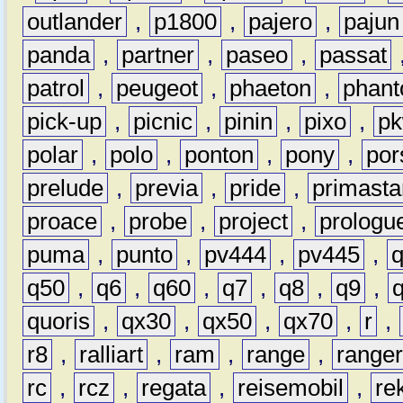
outlander
,
p1800
,
pajero
,
pajun
panda
,
partner
,
paseo
,
passat
patrol
,
peugeot
,
phaeton
,
phan
pick-up
,
picnic
,
pinin
,
pixo
,
p
polar
,
polo
,
ponton
,
pony
,
por
prelude
,
previa
,
pride
,
primasta
proace
,
probe
,
project
,
prologu
puma
,
punto
,
pv444
,
pv445
,
q50
,
q6
,
q60
,
q7
,
q8
,
q9
,
quoris
,
qx30
,
qx50
,
qx70
,
r
,
r8
,
ralliart
,
ram
,
range
,
range
rc
,
rcz
,
regata
,
reisemobil
,
re