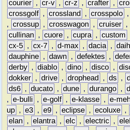
courier
,
cr-v
,
cr-z
,
crafter
,
cr
crossgolf
,
crossland
,
crosspolo
,
crossup
,
crosswagon
,
cruiser
,
cullinan
,
cuore
,
cupra
,
custom
cx-5
,
cx-7
,
d-max
,
dacia
,
dai
dauphine
,
dawn
,
defektes
,
defe
derby
,
diablo
,
dino
,
disco
,
dis
dokker
,
drive
,
drophead
,
ds
,
ds6
,
ducato
,
dune
,
durango
,
,
e-bulli
,
e-golf
,
e-klasse
,
e-meh
up
,
e3
,
e9
,
eclipse
,
ecoluxe
,
elan
,
elantra
,
elc
,
electric
,
ele