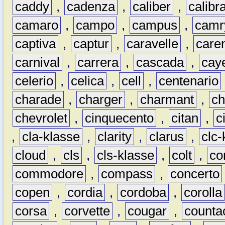
caddy
,
cadenza
,
caliber
,
calibr
camaro
,
campo
,
campus
,
camr
captiva
,
captur
,
caravelle
,
care
carnival
,
carrera
,
cascada
,
cay
celerio
,
celica
,
cell
,
centenario
charade
,
charger
,
charmant
,
ch
chevrolet
,
cinquecento
,
citan
,
c
,
cla-klasse
,
clarity
,
clarus
,
clc-
cloud
,
cls
,
cls-klasse
,
colt
,
c
commodore
,
compass
,
concerto
copen
,
cordia
,
cordoba
,
corolla
corsa
,
corvette
,
cougar
,
counta