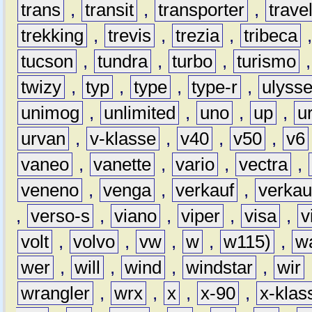
trans
,
transit
,
transporter
,
travel
trekking
,
trevis
,
trezia
,
tribeca
tucson
,
tundra
,
turbo
,
turismo
twizy
,
typ
,
type
,
type-r
,
ulyss
unimog
,
unlimited
,
uno
,
up
,
u
urvan
,
v-klasse
,
v40
,
v50
,
v6
vaneo
,
vanette
,
vario
,
vectra
,
veneno
,
venga
,
verkauf
,
verkau
,
verso-s
,
viano
,
viper
,
visa
,
v
volt
,
volvo
,
vw
,
w
,
w115)
,
w
wer
,
will
,
wind
,
windstar
,
wir
wrangler
,
wrx
,
x
,
x-90
,
x-klas