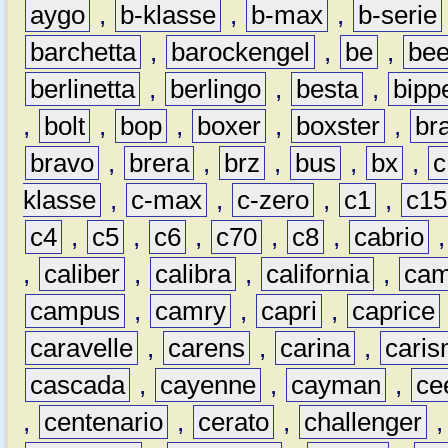
aygo
,
b-klasse
,
b-max
,
b-serie
barchetta
,
barockengel
,
be
,
be
berlinetta
,
berlingo
,
besta
,
bipp
,
bolt
,
bop
,
boxer
,
boxster
,
br
bravo
,
brera
,
brz
,
bus
,
bx
,
c
klasse
,
c-max
,
c-zero
,
c1
,
c15
c4
,
c5
,
c6
,
c70
,
c8
,
cabrio
,
caliber
,
calibra
,
california
,
cam
campus
,
camry
,
capri
,
caprice
caravelle
,
carens
,
carina
,
cari
cascada
,
cayenne
,
cayman
,
ce
,
centenario
,
cerato
,
challenger