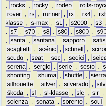
,
rocks
,
rocky
,
rodeo
,
rolls-royc
rover
,
rs
,
runner
,
rx
,
rx4
,
rx
klasse
,
s-max
,
s1
,
s2000
,
s3
,
s7
,
s70
,
s8
,
s80
,
s800
,
s9
,
santa
,
santana
,
sapporo
,
satis
scaglietti
,
scénic
,
schnell
,
sciro
scudo
,
seat
,
sec
,
sedici
,
seic
serena
,
sergio
,
serie
,
sesto
,
shooting
,
shuma
,
shuttle
,
sierr
silhouette
,
silver
,
silverado
,
silv
škoda
,
sl
,
sl-klasse
,
slc
,
slr
,
solenza
,
sonata
,
sorento
,
soul