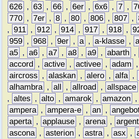
626
,
63
,
66
,
6er
,
6x6
,
7
,
7
770
,
7er
,
8
,
80
,
806
,
807
,
,
911
,
912
,
914
,
917
,
918
,
9
959
,
968
,
9er
,
a
,
a-klasse
,
a5
,
a6
,
a7
,
a8
,
a9
,
abarth
,
accord
,
active
,
activee
,
adam
aircross
,
alaskan
,
alero
,
alfa
,
alhambra
,
all
,
allroad
,
allspace
,
altes
,
alto
,
amarok
,
amazon
ampera
,
ampera-e
,
an
,
angebo
aperta
,
applause
,
arena
,
argen
ascona
,
asterion
,
astra
,
asx
,