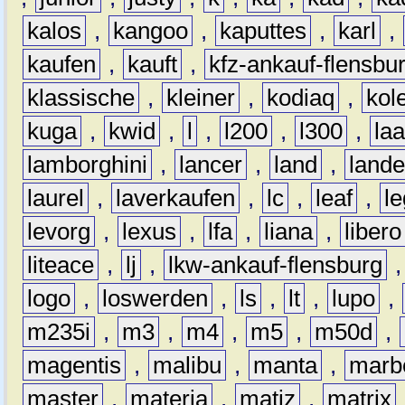
kalos
,
kangoo
,
kaputtes
,
karl
,
kaufen
,
kauft
,
kfz-ankauf-flensbu
klassische
,
kleiner
,
kodiaq
,
kol
kuga
,
kwid
,
l
,
l200
,
l300
,
la
lamborghini
,
lancer
,
land
,
lande
laurel
,
laverkaufen
,
lc
,
leaf
,
l
levorg
,
lexus
,
lfa
,
liana
,
libero
liteace
,
lj
,
lkw-ankauf-flensburg
logo
,
loswerden
,
ls
,
lt
,
lupo
,
m235i
,
m3
,
m4
,
m5
,
m50d
,
magentis
,
malibu
,
manta
,
marb
master
,
materia
,
matiz
,
matrix