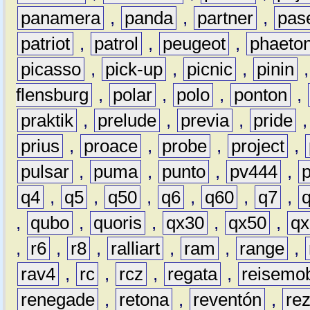
panamera
,
panda
,
partner
,
pas
patriot
,
patrol
,
peugeot
,
phaeto
picasso
,
pick-up
,
picnic
,
pinin
flensburg
,
polar
,
polo
,
ponton
,
praktik
,
prelude
,
previa
,
pride
prius
,
proace
,
probe
,
project
,
pulsar
,
puma
,
punto
,
pv444
,
q4
,
q5
,
q50
,
q6
,
q60
,
q7
,
,
qubo
,
quoris
,
qx30
,
qx50
,
qx
,
r6
,
r8
,
ralliart
,
ram
,
range
,
rav4
,
rc
,
rcz
,
regata
,
reisemob
renegade
,
retona
,
reventón
,
re