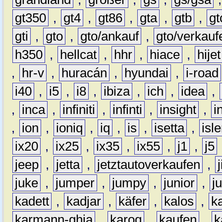
gt350
,
gt4
,
gt86
,
gta
,
gtb
,
gt
gti
,
gto
,
gto/ankauf
,
gto/verkauf
h350
,
hellcat
,
hhr
,
hiace
,
hijet
,
hr-v
,
huracán
,
hyundai
,
i-road
i40
,
i5
,
i8
,
ibiza
,
ich
,
idea
,
,
inca
,
infiniti
,
infinti
,
insight
,
i
,
ion
,
ioniq
,
iq
,
is
,
isetta
,
isl
ix20
,
ix25
,
ix35
,
ix55
,
j1
,
j5
jeep
,
jetta
,
jetztautoverkaufen
,
juke
,
jumper
,
jumpy
,
junior
,
j
kadett
,
kadjar
,
käfer
,
kalos
,
k
karmann-ghia
,
karoq
,
kaufen
,
k