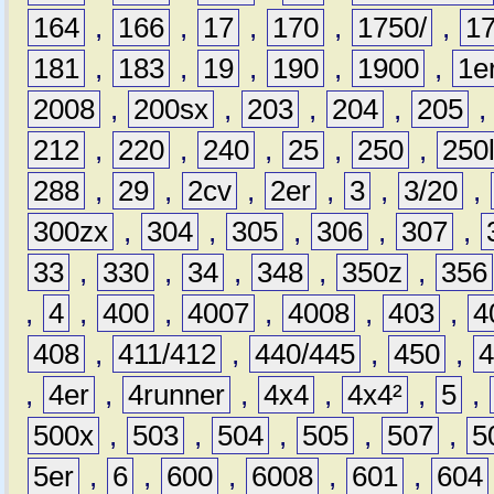
164
,
166
,
17
,
170
,
1750/
,
1
181
,
183
,
19
,
190
,
1900
,
1e
2008
,
200sx
,
203
,
204
,
205
212
,
220
,
240
,
25
,
250
,
250
288
,
29
,
2cv
,
2er
,
3
,
3/20
,
300zx
,
304
,
305
,
306
,
307
,
33
,
330
,
34
,
348
,
350z
,
356
,
4
,
400
,
4007
,
4008
,
403
,
4
408
,
411/412
,
440/445
,
450
,
,
4er
,
4runner
,
4x4
,
4x4²
,
5
,
500x
,
503
,
504
,
505
,
507
,
5
5er
,
6
,
600
,
6008
,
601
,
604