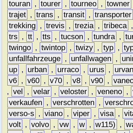
touran
,
tourer
,
tourneo
,
towner
trajet
,
trans
,
transit
,
transporter
trekking
,
trevis
,
trezia
,
tribeca
trs
,
tt
,
tts
,
tucson
,
tundra
,
tu
twingo
,
twintop
,
twizy
,
typ
,
ty
unfallfahrzeuge
,
unfallwagen
,
un
up
,
urban
,
urraco
,
urus
,
urva
v6
,
v60
,
v70
,
v8
,
v90
,
vane
,
vel
,
velar
,
veloster
,
veneno
,
verkaufen
,
verschrotten
,
verschro
verso-s
,
viano
,
viper
,
visa
,
vi
volt
,
volvo
,
vw
,
w
,
w115)
,
w