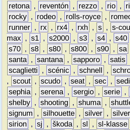
retona
,
reventón
,
rezzo
,
rio
,
r
rocky
,
rodeo
,
rolls-royce
,
rome
runner
,
rx
,
rx4
,
rxh
,
s
,
s-co
max
,
s1
,
s2000
,
s3
,
s4
,
s40
s70
,
s8
,
s80
,
s800
,
s90
,
sa
santa
,
santana
,
sapporo
,
satis
scaglietti
,
scénic
,
schnell
,
schro
,
scout
,
scudo
,
seat
,
sec
,
sedi
sephia
,
serena
,
sergio
,
serie
,
shelby
,
shooting
,
shuma
,
shuttl
signum
,
silhouette
,
silver
,
silve
sirion
,
sj
,
škoda
,
sl
,
sl-klasse