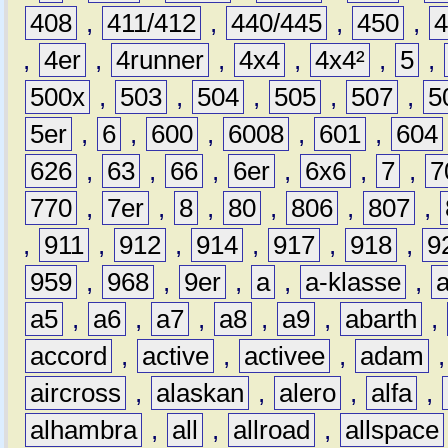
408
,
411/412
,
440/445
,
450
,
,
4er
,
4runner
,
4x4
,
4x4²
,
5
,
500x
,
503
,
504
,
505
,
507
,
5
5er
,
6
,
600
,
6008
,
601
,
604
626
,
63
,
66
,
6er
,
6x6
,
7
,
7
770
,
7er
,
8
,
80
,
806
,
807
,
,
911
,
912
,
914
,
917
,
918
,
9
959
,
968
,
9er
,
a
,
a-klasse
,
a5
,
a6
,
a7
,
a8
,
a9
,
abarth
,
accord
,
active
,
activee
,
adam
aircross
,
alaskan
,
alero
,
alfa
,
alhambra
,
all
,
allroad
,
allspace