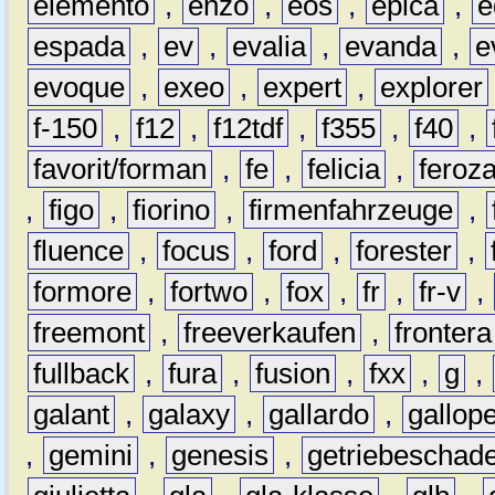
elemento
,
enzo
,
eos
,
epica
,
e
espada
,
ev
,
evalia
,
evanda
,
e
evoque
,
exeo
,
expert
,
explorer
f-150
,
f12
,
f12tdf
,
f355
,
f40
,
favorit/forman
,
fe
,
felicia
,
feroz
,
figo
,
fiorino
,
firmenfahrzeuge
,
fluence
,
focus
,
ford
,
forester
,
formore
,
fortwo
,
fox
,
fr
,
fr-v
,
freemont
,
freeverkaufen
,
frontera
fullback
,
fura
,
fusion
,
fxx
,
g
,
galant
,
galaxy
,
gallardo
,
gallop
,
gemini
,
genesis
,
getriebeschad