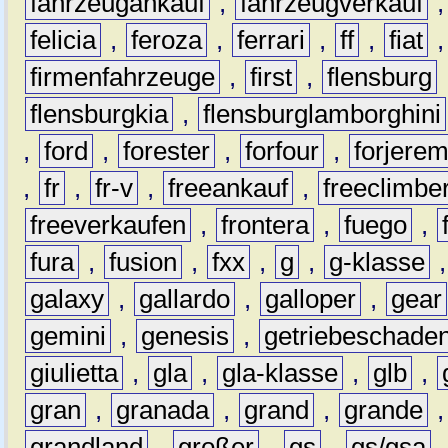
fahrzeugankauf
,
fahrzeugverkauf
felicia
,
feroza
,
ferrari
,
ff
,
fiat
firmenfahrzeuge
,
first
,
flensburg
flensburgkia
,
flensburglamborghini
,
ford
,
forester
,
forfour
,
forjere
,
fr
,
fr-v
,
freeankauf
,
freeclimbe
freeverkaufen
,
frontera
,
fuego
,
fura
,
fusion
,
fxx
,
g
,
g-klasse
galaxy
,
gallardo
,
galloper
,
gear
gemini
,
genesis
,
getriebeschade
giulietta
,
gla
,
gla-klasse
,
glb
,
gran
,
granada
,
grand
,
grande
grandland
,
großer
,
gs
,
gs/gsa