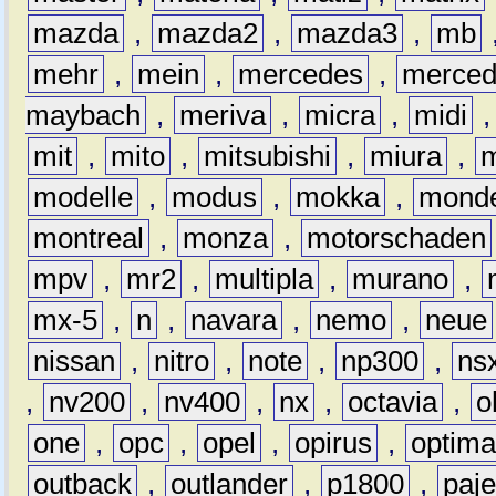
mazda
,
mazda2
,
mazda3
,
mb
mehr
,
mein
,
mercedes
,
merce
maybach
,
meriva
,
micra
,
midi
mit
,
mito
,
mitsubishi
,
miura
,
modelle
,
modus
,
mokka
,
mond
montreal
,
monza
,
motorschaden
mpv
,
mr2
,
multipla
,
murano
,
mx-5
,
n
,
navara
,
nemo
,
neue
nissan
,
nitro
,
note
,
np300
,
ns
,
nv200
,
nv400
,
nx
,
octavia
,
o
one
,
opc
,
opel
,
opirus
,
optim
outback
,
outlander
,
p1800
,
paje