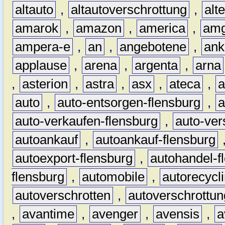
altauto
,
altautoverschrottung
,
alt
amarok
,
amazon
,
america
,
am
ampera-e
,
an
,
angebotene
,
ank
applause
,
arena
,
argenta
,
arna
,
asterion
,
astra
,
asx
,
ateca
,
a
auto
,
auto-entsorgen-flensburg
,
a
auto-verkaufen-flensburg
,
auto-ver
autoankauf
,
autoankauf-flensburg
autoexport-flensburg
,
autohandel-f
flensburg
,
automobile
,
autorecycl
autoverschrotten
,
autoverschrottun
,
avantime
,
avenger
,
avensis
,
a