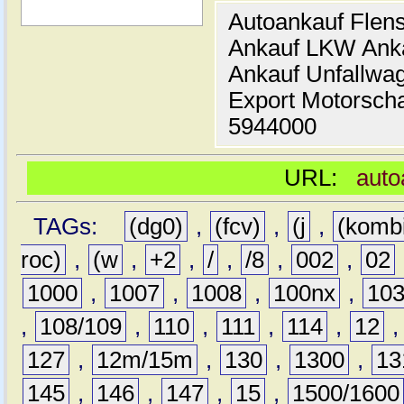
Autoankauf Flen
Ankauf LKW Ank
Ankauf Unfallwa
Export Motorsch
5944000
URL:
auto
TAGs:
(dg0)
,
(fcv)
,
(j
,
(komb
roc)
,
(w
,
+2
,
/
,
/8
,
002
,
02
1000
,
1007
,
1008
,
100nx
,
10
,
108/109
,
110
,
111
,
114
,
12
127
,
12m/15m
,
130
,
1300
,
13
145
,
146
,
147
,
15
,
1500/1600