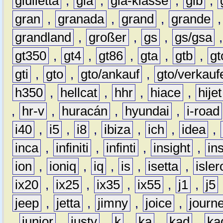
giulietta
,
gla
,
gla-klasse
,
glb
,
gran
,
granada
,
grand
,
grande
grandland
,
großer
,
gs
,
gs/gsa
gt350
,
gt4
,
gt86
,
gta
,
gtb
,
gt
gti
,
gto
,
gto/ankauf
,
gto/verkauf
h350
,
hellcat
,
hhr
,
hiace
,
hijet
,
hr-v
,
huracán
,
hyundai
,
i-road
i40
,
i5
,
i8
,
ibiza
,
ich
,
idea
,
inca
,
infiniti
,
infinti
,
insight
,
in
ion
,
ioniq
,
iq
,
is
,
isetta
,
isler
ix20
,
ix25
,
ix35
,
ix55
,
j1
,
j5
jeep
,
jetta
,
jimny
,
joice
,
journ
,
junior
,
justy
,
k
,
ka
,
kad
,
ka