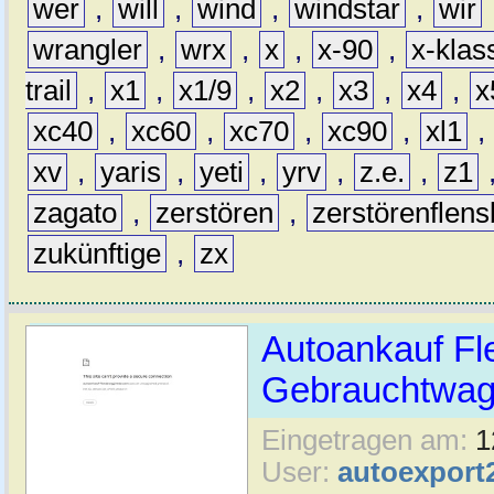
wer
,
will
,
wind
,
windstar
,
wir
wrangler
,
wrx
,
x
,
x-90
,
x-klas
trail
,
x1
,
x1/9
,
x2
,
x3
,
x4
,
x
xc40
,
xc60
,
xc70
,
xc90
,
xl1
,
xv
,
yaris
,
yeti
,
yrv
,
z.e.
,
z1
zagato
,
zerstören
,
zerstörenflen
zukünftige
,
zx
Autoankauf Fl
Gebrauchtwage
Eingetragen am:
1
User:
autoexport