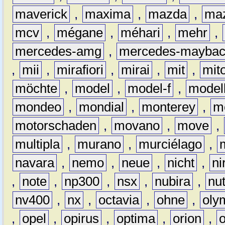
maverick
,
maxima
,
mazda
,
ma
mcv
,
mégane
,
méhari
,
mehr
,
mercedes-amg
,
mercedes-mayba
,
mii
,
mirafiori
,
mirai
,
mit
,
mit
möchte
,
model
,
model-f
,
model
mondeo
,
mondial
,
monterey
,
m
motorschaden
,
movano
,
move
,
multipla
,
murano
,
murciélago
,
navara
,
nemo
,
neue
,
nicht
,
ni
,
note
,
np300
,
nsx
,
nubira
,
nu
nv400
,
nx
,
octavia
,
ohne
,
oly
,
opel
,
opirus
,
optima
,
orion
,