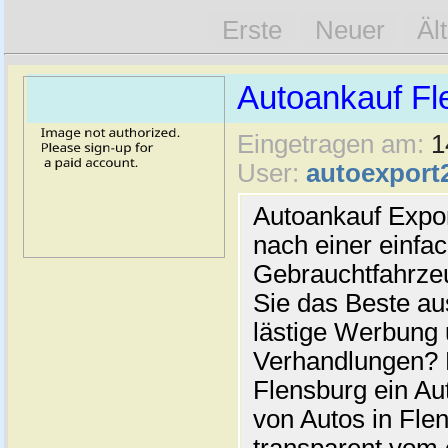
Erste
Neuer
Äl
Autoankauf Fl
Eingetragen am:
1
User:
autoexport
Autoankauf Expo
nach einer einfac
Gebrauchtfahrze
Sie das Beste au
lästige Werbung
Verhandlungen? 
Flensburg ein Au
von Autos in Flen