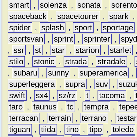
smart
,
solenza
,
sonata
,
sorent
spaceback
,
spacetourer
,
spark
spider
,
splash
,
sport
,
sportage
sportsvan
,
sprint
,
sprinter
,
spyd
,
ssr
,
st
,
star
,
starion
,
starlet
stilo
,
stonic
,
strada
,
stradale
,
,
subaru
,
sunny
,
superamerica
,
superleggera
,
supra
,
suv
,
suzu
swift
,
sx4
,
sz/rz
,
t
,
tacoma
,
taro
,
taunus
,
tc
,
tempra
,
tepe
terracan
,
terrain
,
terrano
,
testa
tiguan
,
tiida
,
tino
,
tipo
,
toledo