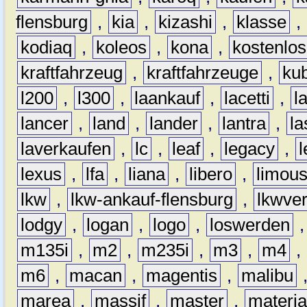
flensburg
,
kia
,
kizashi
,
klasse
,
kodiaq
,
koleos
,
kona
,
kostenlos
kraftfahrzeug
,
kraftfahrzeuge
,
kub
l200
,
l300
,
laankauf
,
lacetti
,
l
lancer
,
land
,
lander
,
lantra
,
la
laverkaufen
,
lc
,
leaf
,
legacy
,
lexus
,
lfa
,
liana
,
libero
,
limous
lkw
,
lkw-ankauf-flensburg
,
lkwver
lodgy
,
logan
,
logo
,
loswerden
m135i
,
m2
,
m235i
,
m3
,
m4
,
m6
,
macan
,
magentis
,
malibu
marea
,
massif
,
master
,
materi