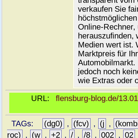
transparent vom 
verkaufen Sie fai
höchstmöglichen 
Online-Rechner,
herauszufinden, w
Medien wert ist. 
Marktpreis für I
Automobilmarkt. 
jedoch noch kein
wie Extras oder 
URL:
flensburg-blog.de/13.0
TAGs:
(dg0)
,
(fcv)
,
(j
,
(komb
roc)
,
(w
,
+2
,
/
,
/8
,
002
,
02