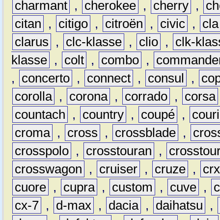
charmant
,
cherokee
,
cherry
,
ch
citan
,
citigo
,
citroën
,
civic
,
cla
clarus
,
clc-klasse
,
clio
,
clk-kla
klasse
,
colt
,
combo
,
commande
,
concerto
,
connect
,
consul
,
co
corolla
,
corona
,
corrado
,
corsa
countach
,
country
,
coupé
,
couri
croma
,
cross
,
crossblade
,
cros
crosspolo
,
crosstouran
,
crosstou
crosswagon
,
cruiser
,
cruze
,
cr
cuore
,
cupra
,
custom
,
cuve
,
cx-7
,
d-max
,
dacia
,
daihatsu
,