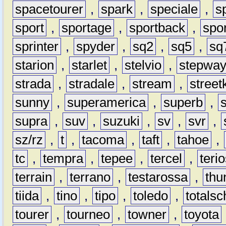
spacetourer
,
spark
,
speciale
,
s
sport
,
sportage
,
sportback
,
spo
sprinter
,
spyder
,
sq2
,
sq5
,
sq
starion
,
starlet
,
stelvio
,
stepwa
strada
,
stradale
,
stream
,
street
sunny
,
superamerica
,
superb
,
supra
,
suv
,
suzuki
,
sv
,
svr
,
sz/rz
,
t
,
tacoma
,
taft
,
tahoe
,
tc
,
tempra
,
tepee
,
tercel
,
teri
terrain
,
terrano
,
testarossa
,
thu
tiida
,
tino
,
tipo
,
toledo
,
totals
tourer
,
tourneo
,
towner
,
toyota