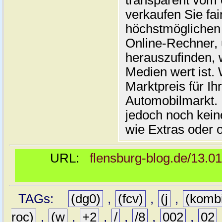
transparent vom 
verkaufen Sie fai
höchstmöglichen 
Online-Rechner,
herauszufinden, w
Medien wert ist. 
Marktpreis für I
Automobilmarkt. 
jedoch noch kein
wie Extras oder 
URL:
flensburg-blog.de/13.0
TAGs:
(dg0)
,
(fcv)
,
(j
,
(komb
roc)
,
(w
,
+2
,
/
,
/8
,
002
,
02