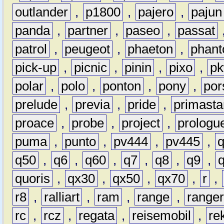
outlander
,
p1800
,
pajero
,
pajun
panda
,
partner
,
paseo
,
passat
patrol
,
peugeot
,
phaeton
,
phan
pick-up
,
picnic
,
pinin
,
pixo
,
p
polar
,
polo
,
ponton
,
pony
,
por
prelude
,
previa
,
pride
,
primasta
proace
,
probe
,
project
,
prologu
puma
,
punto
,
pv444
,
pv445
,
q50
,
q6
,
q60
,
q7
,
q8
,
q9
,
quoris
,
qx30
,
qx50
,
qx70
,
r
,
r8
,
ralliart
,
ram
,
range
,
range
rc
,
rcz
,
regata
,
reisemobil
,
re