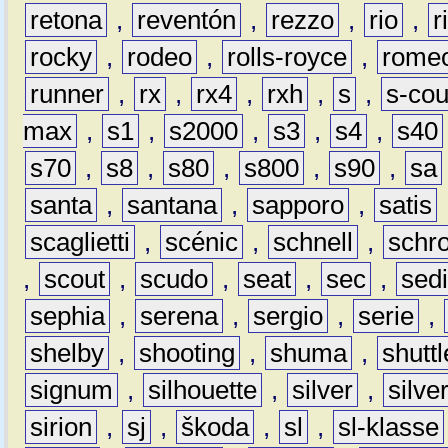
retona
,
reventón
,
rezzo
,
rio
,
r
rocky
,
rodeo
,
rolls-royce
,
rome
runner
,
rx
,
rx4
,
rxh
,
s
,
s-co
max
,
s1
,
s2000
,
s3
,
s4
,
s40
s70
,
s8
,
s80
,
s800
,
s90
,
sa
santa
,
santana
,
sapporo
,
satis
scaglietti
,
scénic
,
schnell
,
schro
,
scout
,
scudo
,
seat
,
sec
,
sedi
sephia
,
serena
,
sergio
,
serie
,
shelby
,
shooting
,
shuma
,
shuttl
signum
,
silhouette
,
silver
,
silve
sirion
,
sj
,
škoda
,
sl
,
sl-klasse