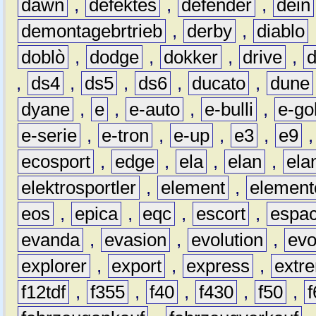
dawn
,
defektes
,
defender
,
dein
demontagebrtrieb
,
derby
,
diablo
doblò
,
dodge
,
dokker
,
drive
,
,
ds4
,
ds5
,
ds6
,
ducato
,
dune
dyane
,
e
,
e-auto
,
e-bulli
,
e-gol
e-serie
,
e-tron
,
e-up
,
e3
,
e9
ecosport
,
edge
,
ela
,
elan
,
ela
elektrosportler
,
element
,
element
eos
,
epica
,
eqc
,
escort
,
espa
evanda
,
evasion
,
evolution
,
ev
explorer
,
export
,
express
,
extr
f12tdf
,
f355
,
f40
,
f430
,
f50
,
f