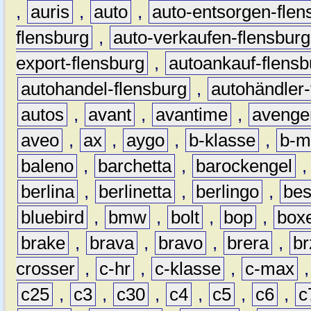
,
auris
,
auto
,
auto-entsorgen-flen
flensburg
,
auto-verkaufen-flensburg
export-flensburg
,
autoankauf-flensb
autohandel-flensburg
,
autohändler-
autos
,
avant
,
avantime
,
avenge
aveo
,
ax
,
aygo
,
b-klasse
,
b-m
baleno
,
barchetta
,
barockengel
berlina
,
berlinetta
,
berlingo
,
bes
bluebird
,
bmw
,
bolt
,
bop
,
box
brake
,
brava
,
bravo
,
brera
,
br
crosser
,
c-hr
,
c-klasse
,
c-max
c25
,
c3
,
c30
,
c4
,
c5
,
c6
,
c