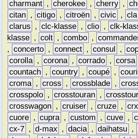
charmant
,
cherokee
,
cherry
,
ch
citan
,
citigo
,
citroën
,
civic
,
cla
clarus
,
clc-klasse
,
clio
,
clk-kla
klasse
,
colt
,
combo
,
commande
,
concerto
,
connect
,
consul
,
co
corolla
,
corona
,
corrado
,
corsa
countach
,
country
,
coupé
,
couri
croma
,
cross
,
crossblade
,
cros
crosspolo
,
crosstouran
,
crosstou
crosswagon
,
cruiser
,
cruze
,
cr
cuore
,
cupra
,
custom
,
cuve
,
cx-7
,
d-max
,
dacia
,
daihatsu
,