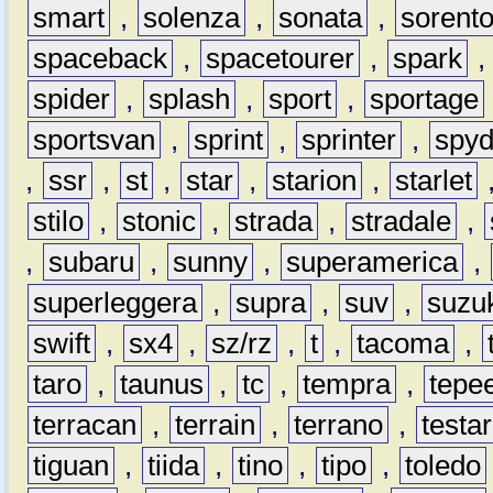
smart
,
solenza
,
sonata
,
sorent
spaceback
,
spacetourer
,
spark
spider
,
splash
,
sport
,
sportage
sportsvan
,
sprint
,
sprinter
,
spyd
,
ssr
,
st
,
star
,
starion
,
starlet
stilo
,
stonic
,
strada
,
stradale
,
,
subaru
,
sunny
,
superamerica
,
superleggera
,
supra
,
suv
,
suzu
swift
,
sx4
,
sz/rz
,
t
,
tacoma
,
taro
,
taunus
,
tc
,
tempra
,
tepe
terracan
,
terrain
,
terrano
,
testa
tiguan
,
tiida
,
tino
,
tipo
,
toledo