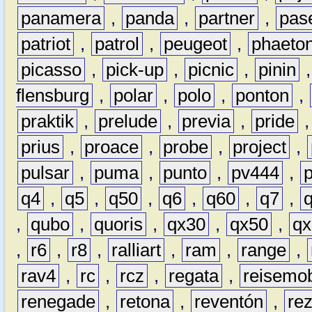
panamera
,
panda
,
partner
,
pas
patriot
,
patrol
,
peugeot
,
phaeto
picasso
,
pick-up
,
picnic
,
pinin
flensburg
,
polar
,
polo
,
ponton
,
praktik
,
prelude
,
previa
,
pride
prius
,
proace
,
probe
,
project
,
pulsar
,
puma
,
punto
,
pv444
,
q4
,
q5
,
q50
,
q6
,
q60
,
q7
,
,
qubo
,
quoris
,
qx30
,
qx50
,
qx
,
r6
,
r8
,
ralliart
,
ram
,
range
,
rav4
,
rc
,
rcz
,
regata
,
reisemob
renegade
,
retona
,
reventón
,
re