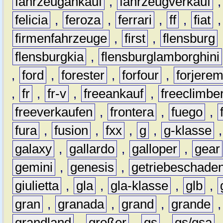
fahrzeugankauf
,
fahrzeugverkauf
felicia
,
feroza
,
ferrari
,
ff
,
fiat
firmenfahrzeuge
,
first
,
flensburg
flensburgkia
,
flensburglamborghini
,
ford
,
forester
,
forfour
,
forjere
,
fr
,
fr-v
,
freeankauf
,
freeclimbe
freeverkaufen
,
frontera
,
fuego
,
fura
,
fusion
,
fxx
,
g
,
g-klasse
galaxy
,
gallardo
,
galloper
,
gear
gemini
,
genesis
,
getriebeschade
giulietta
,
gla
,
gla-klasse
,
glb
,
gran
,
granada
,
grand
,
grande
grandland
,
großer
,
gs
,
gs/gsa