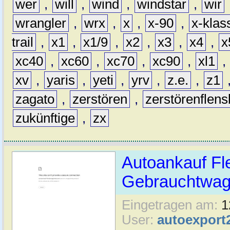
wer
,
will
,
wind
,
windstar
,
wir
wrangler
,
wrx
,
x
,
x-90
,
x-klas
trail
,
x1
,
x1/9
,
x2
,
x3
,
x4
,
x
xc40
,
xc60
,
xc70
,
xc90
,
xl1
,
xv
,
yaris
,
yeti
,
yrv
,
z.e.
,
z1
zagato
,
zerstören
,
zerstörenflen
zukünftige
,
zx
Autoankauf Fl
Gebrauchtwage
Eingetragen am:
1
User:
autoexport