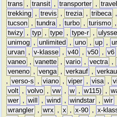
trans
,
transit
,
transporter
,
travel
trekking
,
trevis
,
trezia
,
tribeca
tucson
,
tundra
,
turbo
,
turismo
twizy
,
typ
,
type
,
type-r
,
ulyss
unimog
,
unlimited
,
uno
,
up
,
u
urvan
,
v-klasse
,
v40
,
v50
,
v6
vaneo
,
vanette
,
vario
,
vectra
,
veneno
,
venga
,
verkauf
,
verkau
,
verso-s
,
viano
,
viper
,
visa
,
v
volt
,
volvo
,
vw
,
w
,
w115)
,
w
wer
,
will
,
wind
,
windstar
,
wir
wrangler
,
wrx
,
x
,
x-90
,
x-klas