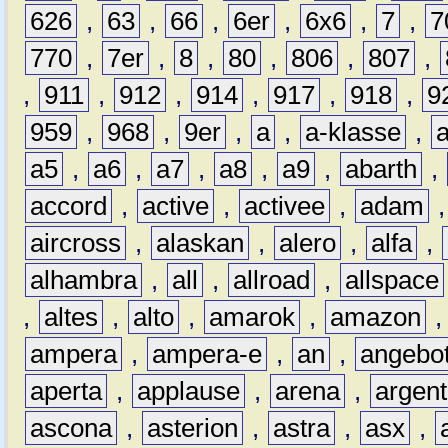
626
,
63
,
66
,
6er
,
6x6
,
7
,
7
770
,
7er
,
8
,
80
,
806
,
807
,
,
911
,
912
,
914
,
917
,
918
,
9
959
,
968
,
9er
,
a
,
a-klasse
,
a5
,
a6
,
a7
,
a8
,
a9
,
abarth
,
accord
,
active
,
activee
,
adam
aircross
,
alaskan
,
alero
,
alfa
,
alhambra
,
all
,
allroad
,
allspace
,
altes
,
alto
,
amarok
,
amazon
ampera
,
ampera-e
,
an
,
angebo
aperta
,
applause
,
arena
,
argen
ascona
,
asterion
,
astra
,
asx
,