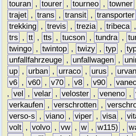
touran
,
tourer
,
tourneo
,
towner
trajet
,
trans
,
transit
,
transporter
trekking
,
trevis
,
trezia
,
tribeca
trs
,
tt
,
tts
,
tucson
,
tundra
,
tu
twingo
,
twintop
,
twizy
,
typ
,
ty
unfallfahrzeuge
,
unfallwagen
,
un
up
,
urban
,
urraco
,
urus
,
urva
v6
,
v60
,
v70
,
v8
,
v90
,
vane
,
vel
,
velar
,
veloster
,
veneno
,
verkaufen
,
verschrotten
,
verschro
verso-s
,
viano
,
viper
,
visa
,
vi
volt
,
volvo
,
vw
,
w
,
w115)
,
w