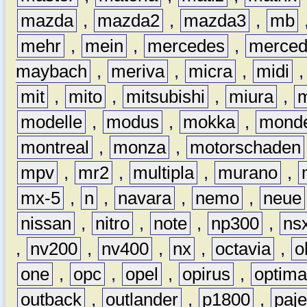
mazda
,
mazda2
,
mazda3
,
mb
mehr
,
mein
,
mercedes
,
merce
maybach
,
meriva
,
micra
,
midi
mit
,
mito
,
mitsubishi
,
miura
,
modelle
,
modus
,
mokka
,
mond
montreal
,
monza
,
motorschaden
mpv
,
mr2
,
multipla
,
murano
,
mx-5
,
n
,
navara
,
nemo
,
neue
nissan
,
nitro
,
note
,
np300
,
ns
,
nv200
,
nv400
,
nx
,
octavia
,
o
one
,
opc
,
opel
,
opirus
,
optim
outback
,
outlander
,
p1800
,
paje