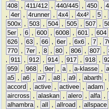
408
,
411/412
,
440/445
,
450
,
,
4er
,
4runner
,
4x4
,
4x4²
,
5
,
500x
,
503
,
504
,
505
,
507
,
5
5er
,
6
,
600
,
6008
,
601
,
604
626
,
63
,
66
,
6er
,
6x6
,
7
,
7
770
,
7er
,
8
,
80
,
806
,
807
,
,
911
,
912
,
914
,
917
,
918
,
9
959
,
968
,
9er
,
a
,
a-klasse
,
a5
,
a6
,
a7
,
a8
,
a9
,
abarth
,
accord
,
active
,
activee
,
adam
aircross
,
alaskan
,
alero
,
alfa
,
alhambra
,
all
,
allroad
,
allspace