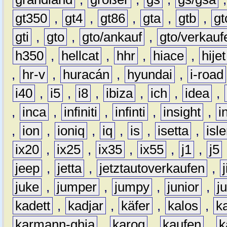
gt350
,
gt4
,
gt86
,
gta
,
gtb
,
gt
gti
,
gto
,
gto/ankauf
,
gto/verkauf
h350
,
hellcat
,
hhr
,
hiace
,
hijet
,
hr-v
,
huracán
,
hyundai
,
i-road
i40
,
i5
,
i8
,
ibiza
,
ich
,
idea
,
,
inca
,
infiniti
,
infinti
,
insight
,
i
,
ion
,
ioniq
,
iq
,
is
,
isetta
,
isl
ix20
,
ix25
,
ix35
,
ix55
,
j1
,
j5
jeep
,
jetta
,
jetztautoverkaufen
,
juke
,
jumper
,
jumpy
,
junior
,
j
kadett
,
kadjar
,
käfer
,
kalos
,
k
karmann-ghia
,
karoq
,
kaufen
,
k