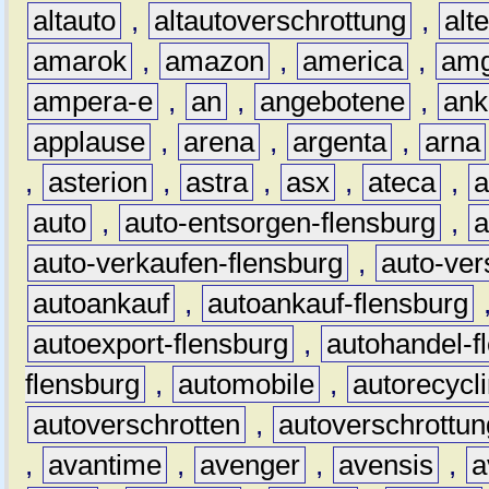
altauto
,
altautoverschrottung
,
alt
amarok
,
amazon
,
america
,
am
ampera-e
,
an
,
angebotene
,
ank
applause
,
arena
,
argenta
,
arna
,
asterion
,
astra
,
asx
,
ateca
,
a
auto
,
auto-entsorgen-flensburg
,
a
auto-verkaufen-flensburg
,
auto-ver
autoankauf
,
autoankauf-flensburg
autoexport-flensburg
,
autohandel-f
flensburg
,
automobile
,
autorecycl
autoverschrotten
,
autoverschrottun
,
avantime
,
avenger
,
avensis
,
a