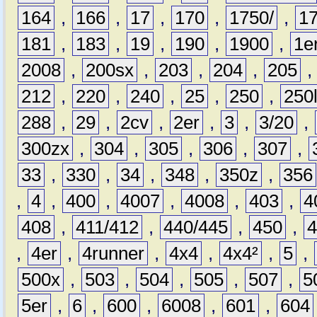
164
,
166
,
17
,
170
,
1750/
,
1
181
,
183
,
19
,
190
,
1900
,
1e
2008
,
200sx
,
203
,
204
,
205
212
,
220
,
240
,
25
,
250
,
250
288
,
29
,
2cv
,
2er
,
3
,
3/20
,
300zx
,
304
,
305
,
306
,
307
,
33
,
330
,
34
,
348
,
350z
,
356
,
4
,
400
,
4007
,
4008
,
403
,
4
408
,
411/412
,
440/445
,
450
,
,
4er
,
4runner
,
4x4
,
4x4²
,
5
,
500x
,
503
,
504
,
505
,
507
,
5
5er
,
6
,
600
,
6008
,
601
,
604