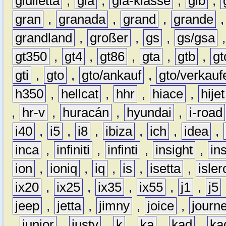
giulietta
,
gla
,
gla-klasse
,
glb
,
gran
,
granada
,
grand
,
grande
grandland
,
großer
,
gs
,
gs/gsa
gt350
,
gt4
,
gt86
,
gta
,
gtb
,
gt
gti
,
gto
,
gto/ankauf
,
gto/verkauf
h350
,
hellcat
,
hhr
,
hiace
,
hijet
,
hr-v
,
huracán
,
hyundai
,
i-road
i40
,
i5
,
i8
,
ibiza
,
ich
,
idea
,
inca
,
infiniti
,
infinti
,
insight
,
in
ion
,
ioniq
,
iq
,
is
,
isetta
,
isler
ix20
,
ix25
,
ix35
,
ix55
,
j1
,
j5
jeep
,
jetta
,
jimny
,
joice
,
journ
,
junior
,
justy
,
k
,
ka
,
kad
,
ka