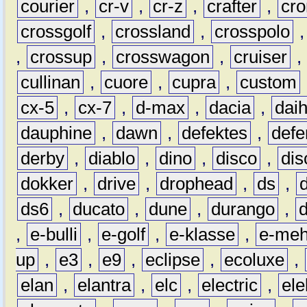
courier
,
cr-v
,
cr-z
,
crafter
,
cr
crossgolf
,
crossland
,
crosspolo
,
crossup
,
crosswagon
,
cruiser
,
cullinan
,
cuore
,
cupra
,
custom
cx-5
,
cx-7
,
d-max
,
dacia
,
dai
dauphine
,
dawn
,
defektes
,
defe
derby
,
diablo
,
dino
,
disco
,
dis
dokker
,
drive
,
drophead
,
ds
,
ds6
,
ducato
,
dune
,
durango
,
,
e-bulli
,
e-golf
,
e-klasse
,
e-meh
up
,
e3
,
e9
,
eclipse
,
ecoluxe
,
elan
,
elantra
,
elc
,
electric
,
ele