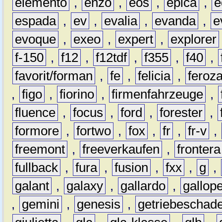
elemento
,
enzo
,
eos
,
epica
,
e
espada
,
ev
,
evalia
,
evanda
,
e
evoque
,
exeo
,
expert
,
explorer
f-150
,
f12
,
f12tdf
,
f355
,
f40
,
favorit/forman
,
fe
,
felicia
,
feroz
,
figo
,
fiorino
,
firmenfahrzeuge
,
fluence
,
focus
,
ford
,
forester
,
formore
,
fortwo
,
fox
,
fr
,
fr-v
,
freemont
,
freeverkaufen
,
frontera
fullback
,
fura
,
fusion
,
fxx
,
g
,
galant
,
galaxy
,
gallardo
,
gallop
,
gemini
,
genesis
,
getriebeschad