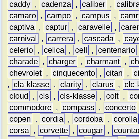
caddy
,
cadenza
,
caliber
,
calibr
camaro
,
campo
,
campus
,
camr
captiva
,
captur
,
caravelle
,
care
carnival
,
carrera
,
cascada
,
cay
celerio
,
celica
,
cell
,
centenario
charade
,
charger
,
charmant
,
ch
chevrolet
,
cinquecento
,
citan
,
c
,
cla-klasse
,
clarity
,
clarus
,
clc-
cloud
,
cls
,
cls-klasse
,
colt
,
c
commodore
,
compass
,
concerto
copen
,
cordia
,
cordoba
,
corolla
corsa
,
corvette
,
cougar
,
counta