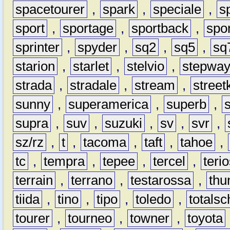
spacetourer
,
spark
,
speciale
,
s
sport
,
sportage
,
sportback
,
spo
sprinter
,
spyder
,
sq2
,
sq5
,
sq
starion
,
starlet
,
stelvio
,
stepwa
strada
,
stradale
,
stream
,
street
sunny
,
superamerica
,
superb
,
supra
,
suv
,
suzuki
,
sv
,
svr
,
sz/rz
,
t
,
tacoma
,
taft
,
tahoe
,
tc
,
tempra
,
tepee
,
tercel
,
teri
terrain
,
terrano
,
testarossa
,
thu
tiida
,
tino
,
tipo
,
toledo
,
totals
tourer
,
tourneo
,
towner
,
toyota