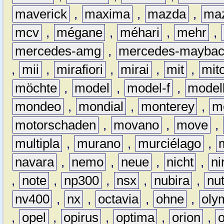
maverick
,
maxima
,
mazda
,
ma
mcv
,
mégane
,
méhari
,
mehr
,
mercedes-amg
,
mercedes-mayba
,
mii
,
mirafiori
,
mirai
,
mit
,
mit
möchte
,
model
,
model-f
,
model
mondeo
,
mondial
,
monterey
,
m
motorschaden
,
movano
,
move
,
multipla
,
murano
,
murciélago
,
navara
,
nemo
,
neue
,
nicht
,
ni
,
note
,
np300
,
nsx
,
nubira
,
nu
nv400
,
nx
,
octavia
,
ohne
,
oly
,
opel
,
opirus
,
optima
,
orion
,