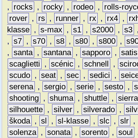
,
rocks
,
rocky
,
rodeo
,
rolls-royc
rover
,
rs
,
runner
,
rx
,
rx4
,
rx
klasse
,
s-max
,
s1
,
s2000
,
s3
,
s7
,
s70
,
s8
,
s80
,
s800
,
s9
,
santa
,
santana
,
sapporo
,
satis
scaglietti
,
scénic
,
schnell
,
sciro
scudo
,
seat
,
sec
,
sedici
,
seic
serena
,
sergio
,
serie
,
sesto
,
shooting
,
shuma
,
shuttle
,
sierr
silhouette
,
silver
,
silverado
,
silv
škoda
,
sl
,
sl-klasse
,
slc
,
slr
,
solenza
,
sonata
,
sorento
,
soul