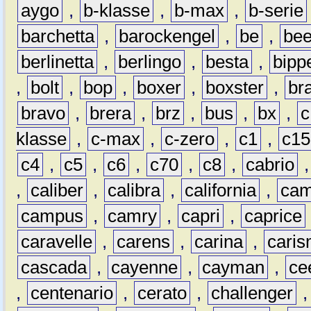
aygo
,
b-klasse
,
b-max
,
b-serie
barchetta
,
barockengel
,
be
,
be
berlinetta
,
berlingo
,
besta
,
bipp
,
bolt
,
bop
,
boxer
,
boxster
,
br
bravo
,
brera
,
brz
,
bus
,
bx
,
c
klasse
,
c-max
,
c-zero
,
c1
,
c15
c4
,
c5
,
c6
,
c70
,
c8
,
cabrio
,
caliber
,
calibra
,
california
,
cam
campus
,
camry
,
capri
,
caprice
caravelle
,
carens
,
carina
,
cari
cascada
,
cayenne
,
cayman
,
ce
,
centenario
,
cerato
,
challenger