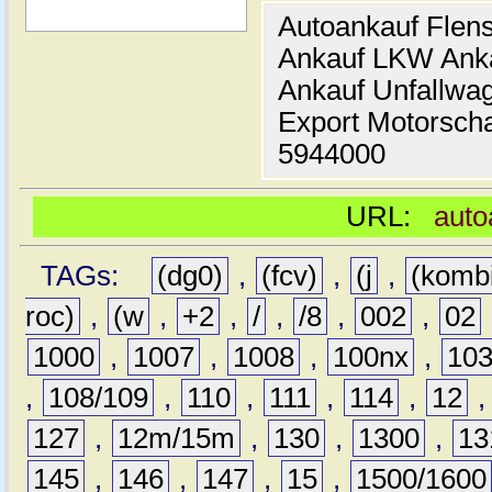
Autoankauf Flen
Ankauf LKW Ank
Ankauf Unfallwa
Export Motorsch
5944000
URL:
auto
TAGs:
(dg0)
,
(fcv)
,
(j
,
(komb
roc)
,
(w
,
+2
,
/
,
/8
,
002
,
02
1000
,
1007
,
1008
,
100nx
,
10
,
108/109
,
110
,
111
,
114
,
12
127
,
12m/15m
,
130
,
1300
,
13
145
,
146
,
147
,
15
,
1500/1600