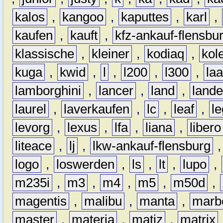
kalos
,
kangoo
,
kaputtes
,
karl
,
kaufen
,
kauft
,
kfz-ankauf-flensbu
klassische
,
kleiner
,
kodiaq
,
kol
kuga
,
kwid
,
l
,
l200
,
l300
,
la
lamborghini
,
lancer
,
land
,
lande
laurel
,
laverkaufen
,
lc
,
leaf
,
l
levorg
,
lexus
,
lfa
,
liana
,
libero
liteace
,
lj
,
lkw-ankauf-flensburg
logo
,
loswerden
,
ls
,
lt
,
lupo
,
m235i
,
m3
,
m4
,
m5
,
m50d
,
magentis
,
malibu
,
manta
,
marb
master
,
materia
,
matiz
,
matrix