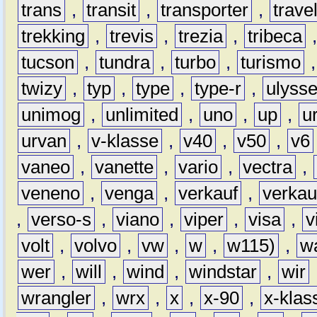
trans
,
transit
,
transporter
,
travel
trekking
,
trevis
,
trezia
,
tribeca
tucson
,
tundra
,
turbo
,
turismo
twizy
,
typ
,
type
,
type-r
,
ulyss
unimog
,
unlimited
,
uno
,
up
,
u
urvan
,
v-klasse
,
v40
,
v50
,
v6
vaneo
,
vanette
,
vario
,
vectra
,
veneno
,
venga
,
verkauf
,
verkau
,
verso-s
,
viano
,
viper
,
visa
,
v
volt
,
volvo
,
vw
,
w
,
w115)
,
w
wer
,
will
,
wind
,
windstar
,
wir
wrangler
,
wrx
,
x
,
x-90
,
x-klas