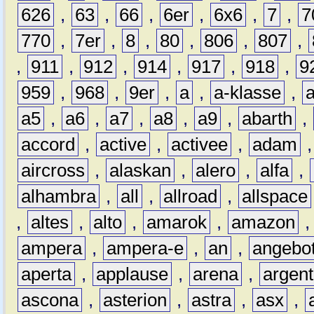
626
,
63
,
66
,
6er
,
6x6
,
7
,
7
770
,
7er
,
8
,
80
,
806
,
807
,
,
911
,
912
,
914
,
917
,
918
,
9
959
,
968
,
9er
,
a
,
a-klasse
,
a5
,
a6
,
a7
,
a8
,
a9
,
abarth
,
accord
,
active
,
activee
,
adam
aircross
,
alaskan
,
alero
,
alfa
,
alhambra
,
all
,
allroad
,
allspace
,
altes
,
alto
,
amarok
,
amazon
ampera
,
ampera-e
,
an
,
angebo
aperta
,
applause
,
arena
,
argen
ascona
,
asterion
,
astra
,
asx
,