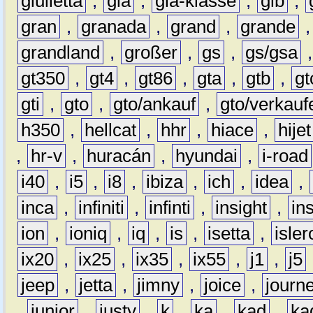
giulietta
,
gla
,
gla-klasse
,
glb
,
gran
,
granada
,
grand
,
grande
grandland
,
großer
,
gs
,
gs/gsa
gt350
,
gt4
,
gt86
,
gta
,
gtb
,
gt
gti
,
gto
,
gto/ankauf
,
gto/verkauf
h350
,
hellcat
,
hhr
,
hiace
,
hijet
,
hr-v
,
huracán
,
hyundai
,
i-road
i40
,
i5
,
i8
,
ibiza
,
ich
,
idea
,
inca
,
infiniti
,
infinti
,
insight
,
in
ion
,
ioniq
,
iq
,
is
,
isetta
,
isler
ix20
,
ix25
,
ix35
,
ix55
,
j1
,
j5
jeep
,
jetta
,
jimny
,
joice
,
journ
,
junior
,
justy
,
k
,
ka
,
kad
,
ka