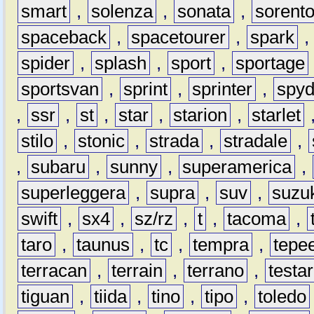
smart
,
solenza
,
sonata
,
sorent
spaceback
,
spacetourer
,
spark
spider
,
splash
,
sport
,
sportage
sportsvan
,
sprint
,
sprinter
,
spyd
,
ssr
,
st
,
star
,
starion
,
starlet
stilo
,
stonic
,
strada
,
stradale
,
,
subaru
,
sunny
,
superamerica
,
superleggera
,
supra
,
suv
,
suzu
swift
,
sx4
,
sz/rz
,
t
,
tacoma
,
taro
,
taunus
,
tc
,
tempra
,
tepe
terracan
,
terrain
,
terrano
,
testa
tiguan
,
tiida
,
tino
,
tipo
,
toledo