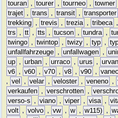
touran
,
tourer
,
tourneo
,
towner
trajet
,
trans
,
transit
,
transporter
trekking
,
trevis
,
trezia
,
tribeca
trs
,
tt
,
tts
,
tucson
,
tundra
,
tu
twingo
,
twintop
,
twizy
,
typ
,
ty
unfallfahrzeuge
,
unfallwagen
,
un
up
,
urban
,
urraco
,
urus
,
urva
v6
,
v60
,
v70
,
v8
,
v90
,
vane
,
vel
,
velar
,
veloster
,
veneno
,
verkaufen
,
verschrotten
,
verschro
verso-s
,
viano
,
viper
,
visa
,
vi
volt
,
volvo
,
vw
,
w
,
w115)
,
w