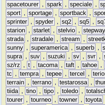
spacetourer
,
spark
,
speciale
,
s
sport
,
sportage
,
sportback
,
spo
sprinter
,
spyder
,
sq2
,
sq5
,
sq
starion
,
starlet
,
stelvio
,
stepwa
strada
,
stradale
,
stream
,
street
sunny
,
superamerica
,
superb
,
supra
,
suv
,
suzuki
,
sv
,
svr
,
sz/rz
,
t
,
tacoma
,
taft
,
tahoe
,
tc
,
tempra
,
tepee
,
tercel
,
teri
terrain
,
terrano
,
testarossa
,
thu
tiida
,
tino
,
tipo
,
toledo
,
totals
tourer
,
tourneo
,
towner
,
toyota