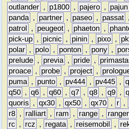
outlander
,
p1800
,
pajero
,
pajun
panda
,
partner
,
paseo
,
passat
patrol
,
peugeot
,
phaeton
,
phan
pick-up
,
picnic
,
pinin
,
pixo
,
p
polar
,
polo
,
ponton
,
pony
,
por
prelude
,
previa
,
pride
,
primasta
proace
,
probe
,
project
,
prologu
puma
,
punto
,
pv444
,
pv445
,
q50
,
q6
,
q60
,
q7
,
q8
,
q9
,
quoris
,
qx30
,
qx50
,
qx70
,
r
,
r8
,
ralliart
,
ram
,
range
,
range
rc
,
rcz
,
regata
,
reisemobil
,
re