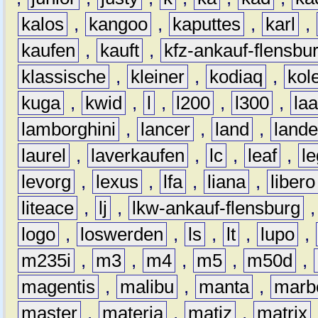
kalos
,
kangoo
,
kaputtes
,
karl
,
kaufen
,
kauft
,
kfz-ankauf-flensbu
klassische
,
kleiner
,
kodiaq
,
kol
kuga
,
kwid
,
l
,
l200
,
l300
,
la
lamborghini
,
lancer
,
land
,
lande
laurel
,
laverkaufen
,
lc
,
leaf
,
l
levorg
,
lexus
,
lfa
,
liana
,
libero
liteace
,
lj
,
lkw-ankauf-flensburg
logo
,
loswerden
,
ls
,
lt
,
lupo
,
m235i
,
m3
,
m4
,
m5
,
m50d
,
magentis
,
malibu
,
manta
,
marb
master
,
materia
,
matiz
,
matrix