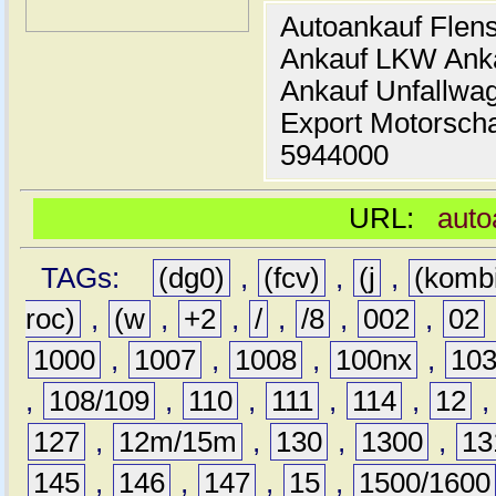
Autoankauf Flen
Ankauf LKW Ank
Ankauf Unfallwa
Export Motorsch
5944000
URL:
auto
TAGs:
(dg0)
,
(fcv)
,
(j
,
(komb
roc)
,
(w
,
+2
,
/
,
/8
,
002
,
02
1000
,
1007
,
1008
,
100nx
,
10
,
108/109
,
110
,
111
,
114
,
12
127
,
12m/15m
,
130
,
1300
,
13
145
,
146
,
147
,
15
,
1500/1600