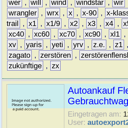
wer
,
will
,
wind
,
windstar
,
wir
wrangler
,
wrx
,
x
,
x-90
,
x-klas
trail
,
x1
,
x1/9
,
x2
,
x3
,
x4
,
x
xc40
,
xc60
,
xc70
,
xc90
,
xl1
,
xv
,
yaris
,
yeti
,
yrv
,
z.e.
,
z1
zagato
,
zerstören
,
zerstörenflen
zukünftige
,
zx
Autoankauf Fl
Gebrauchtwage
Eingetragen am:
1
User:
autoexport