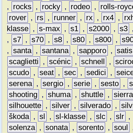
,
rocks
,
rocky
,
rodeo
,
rolls-royc
rover
,
rs
,
runner
,
rx
,
rx4
,
rx
klasse
,
s-max
,
s1
,
s2000
,
s3
,
s7
,
s70
,
s8
,
s80
,
s800
,
s9
,
santa
,
santana
,
sapporo
,
satis
scaglietti
,
scénic
,
schnell
,
sciro
scudo
,
seat
,
sec
,
sedici
,
seic
serena
,
sergio
,
serie
,
sesto
,
shooting
,
shuma
,
shuttle
,
sierr
silhouette
,
silver
,
silverado
,
silv
škoda
,
sl
,
sl-klasse
,
slc
,
slr
,
solenza
,
sonata
,
sorento
,
soul