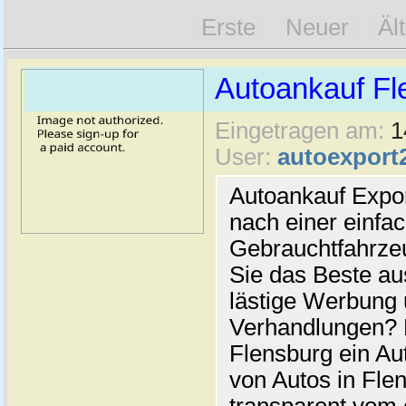
Erste
Neuer
Äl
Autoankauf Fl
Eingetragen am:
1
User:
autoexport
Autoankauf Expo
nach einer einfac
Gebrauchtfahrze
Sie das Beste au
lästige Werbung
Verhandlungen? 
Flensburg ein Au
von Autos in Flen