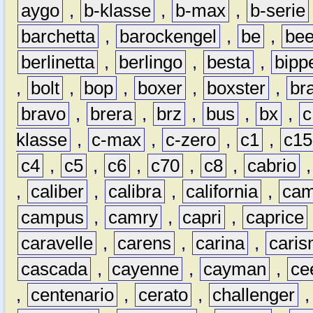
aygo
,
b-klasse
,
b-max
,
b-serie
barchetta
,
barockengel
,
be
,
be
berlinetta
,
berlingo
,
besta
,
bipp
,
bolt
,
bop
,
boxer
,
boxster
,
br
bravo
,
brera
,
brz
,
bus
,
bx
,
c
klasse
,
c-max
,
c-zero
,
c1
,
c15
c4
,
c5
,
c6
,
c70
,
c8
,
cabrio
,
caliber
,
calibra
,
california
,
cam
campus
,
camry
,
capri
,
caprice
caravelle
,
carens
,
carina
,
cari
cascada
,
cayenne
,
cayman
,
ce
,
centenario
,
cerato
,
challenger