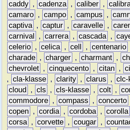
caddy
,
cadenza
,
caliber
,
calibr
camaro
,
campo
,
campus
,
camr
captiva
,
captur
,
caravelle
,
care
carnival
,
carrera
,
cascada
,
cay
celerio
,
celica
,
cell
,
centenario
charade
,
charger
,
charmant
,
ch
chevrolet
,
cinquecento
,
citan
,
c
,
cla-klasse
,
clarity
,
clarus
,
clc-
cloud
,
cls
,
cls-klasse
,
colt
,
c
commodore
,
compass
,
concerto
copen
,
cordia
,
cordoba
,
corolla
corsa
,
corvette
,
cougar
,
counta