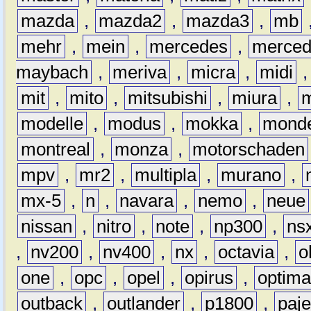
mazda
,
mazda2
,
mazda3
,
mb
mehr
,
mein
,
mercedes
,
merce
maybach
,
meriva
,
micra
,
midi
mit
,
mito
,
mitsubishi
,
miura
,
modelle
,
modus
,
mokka
,
mond
montreal
,
monza
,
motorschaden
mpv
,
mr2
,
multipla
,
murano
,
mx-5
,
n
,
navara
,
nemo
,
neue
nissan
,
nitro
,
note
,
np300
,
ns
,
nv200
,
nv400
,
nx
,
octavia
,
o
one
,
opc
,
opel
,
opirus
,
optim
outback
,
outlander
,
p1800
,
paje