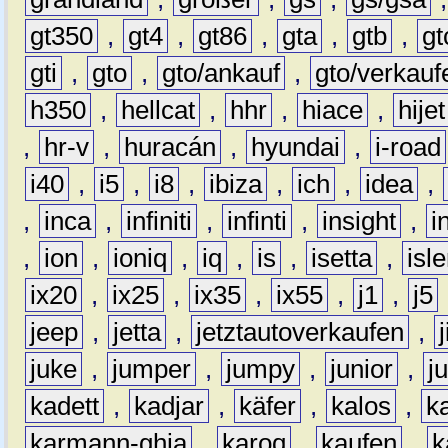
gt350
,
gt4
,
gt86
,
gta
,
gtb
,
gt
gti
,
gto
,
gto/ankauf
,
gto/verkauf
h350
,
hellcat
,
hhr
,
hiace
,
hijet
,
hr-v
,
huracán
,
hyundai
,
i-road
i40
,
i5
,
i8
,
ibiza
,
ich
,
idea
,
,
inca
,
infiniti
,
infinti
,
insight
,
i
,
ion
,
ioniq
,
iq
,
is
,
isetta
,
isl
ix20
,
ix25
,
ix35
,
ix55
,
j1
,
j5
jeep
,
jetta
,
jetztautoverkaufen
,
juke
,
jumper
,
jumpy
,
junior
,
j
kadett
,
kadjar
,
käfer
,
kalos
,
k
karmann-ghia
,
karoq
,
kaufen
,
k