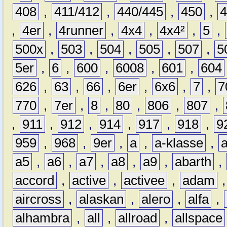
408
,
411/412
,
440/445
,
450
,
,
4er
,
4runner
,
4x4
,
4x4²
,
5
,
500x
,
503
,
504
,
505
,
507
,
5
5er
,
6
,
600
,
6008
,
601
,
604
626
,
63
,
66
,
6er
,
6x6
,
7
,
7
770
,
7er
,
8
,
80
,
806
,
807
,
,
911
,
912
,
914
,
917
,
918
,
9
959
,
968
,
9er
,
a
,
a-klasse
,
a5
,
a6
,
a7
,
a8
,
a9
,
abarth
,
accord
,
active
,
activee
,
adam
aircross
,
alaskan
,
alero
,
alfa
,
alhambra
,
all
,
allroad
,
allspace