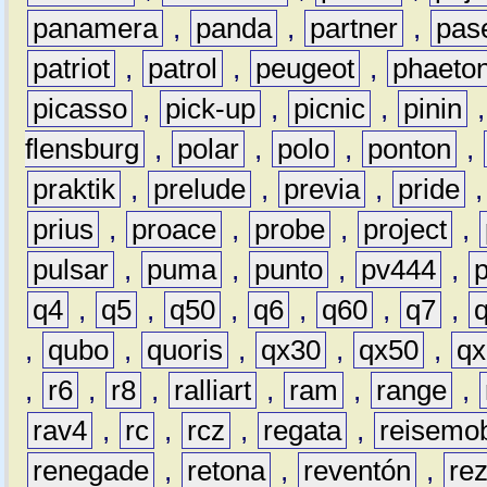
panamera
,
panda
,
partner
,
pas
patriot
,
patrol
,
peugeot
,
phaeto
picasso
,
pick-up
,
picnic
,
pinin
flensburg
,
polar
,
polo
,
ponton
,
praktik
,
prelude
,
previa
,
pride
prius
,
proace
,
probe
,
project
,
pulsar
,
puma
,
punto
,
pv444
,
q4
,
q5
,
q50
,
q6
,
q60
,
q7
,
,
qubo
,
quoris
,
qx30
,
qx50
,
qx
,
r6
,
r8
,
ralliart
,
ram
,
range
,
rav4
,
rc
,
rcz
,
regata
,
reisemob
renegade
,
retona
,
reventón
,
re