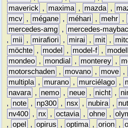
maverick
,
maxima
,
mazda
,
ma
mcv
,
mégane
,
méhari
,
mehr
,
mercedes-amg
,
mercedes-mayba
,
mii
,
mirafiori
,
mirai
,
mit
,
mit
möchte
,
model
,
model-f
,
model
mondeo
,
mondial
,
monterey
,
m
motorschaden
,
movano
,
move
,
multipla
,
murano
,
murciélago
,
navara
,
nemo
,
neue
,
nicht
,
ni
,
note
,
np300
,
nsx
,
nubira
,
nu
nv400
,
nx
,
octavia
,
ohne
,
oly
,
opel
,
opirus
,
optima
,
orion
,