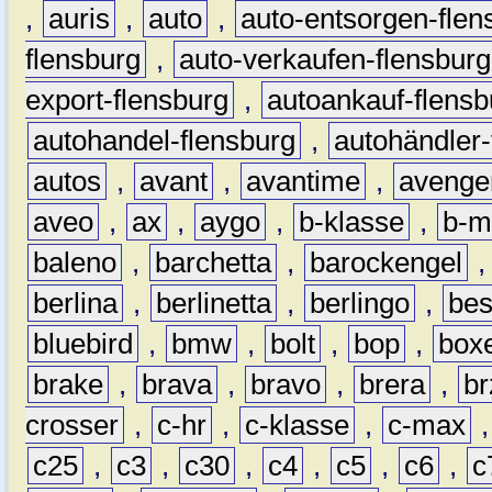
,
auris
,
auto
,
auto-entsorgen-flen
flensburg
,
auto-verkaufen-flensburg
export-flensburg
,
autoankauf-flensb
autohandel-flensburg
,
autohändler-
autos
,
avant
,
avantime
,
avenge
aveo
,
ax
,
aygo
,
b-klasse
,
b-m
baleno
,
barchetta
,
barockengel
berlina
,
berlinetta
,
berlingo
,
bes
bluebird
,
bmw
,
bolt
,
bop
,
box
brake
,
brava
,
bravo
,
brera
,
br
crosser
,
c-hr
,
c-klasse
,
c-max
c25
,
c3
,
c30
,
c4
,
c5
,
c6
,
c