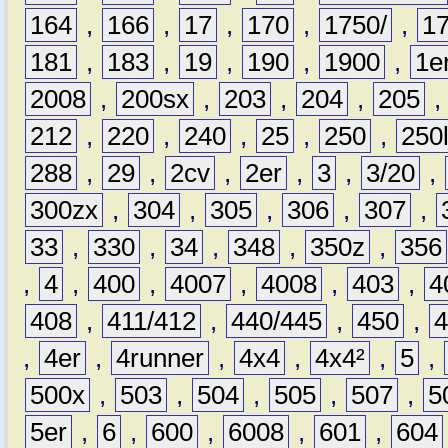
164
,
166
,
17
,
170
,
1750/
,
1
181
,
183
,
19
,
190
,
1900
,
1e
2008
,
200sx
,
203
,
204
,
205
212
,
220
,
240
,
25
,
250
,
250
288
,
29
,
2cv
,
2er
,
3
,
3/20
,
300zx
,
304
,
305
,
306
,
307
,
33
,
330
,
34
,
348
,
350z
,
356
,
4
,
400
,
4007
,
4008
,
403
,
4
408
,
411/412
,
440/445
,
450
,
,
4er
,
4runner
,
4x4
,
4x4²
,
5
,
500x
,
503
,
504
,
505
,
507
,
5
5er
,
6
,
600
,
6008
,
601
,
604