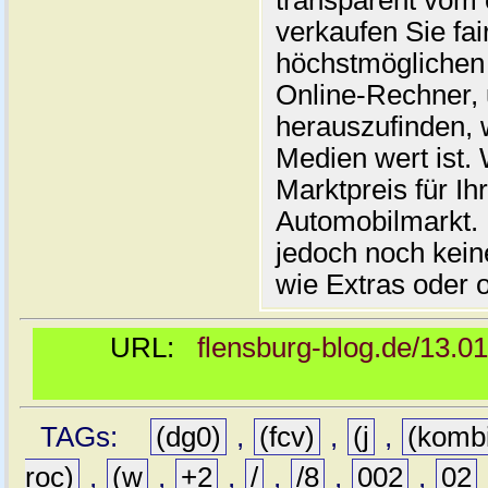
transparent vom 
verkaufen Sie fai
höchstmöglichen 
Online-Rechner,
herauszufinden, w
Medien wert ist. 
Marktpreis für I
Automobilmarkt. 
jedoch noch kein
wie Extras oder 
URL:
flensburg-blog.de/13.0
TAGs:
(dg0)
,
(fcv)
,
(j
,
(komb
roc)
,
(w
,
+2
,
/
,
/8
,
002
,
02