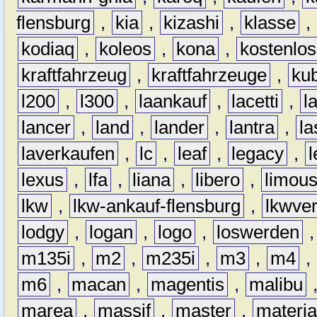
flensburg
,
kia
,
kizashi
,
klasse
,
kodiaq
,
koleos
,
kona
,
kostenlos
kraftfahrzeug
,
kraftfahrzeuge
,
kub
l200
,
l300
,
laankauf
,
lacetti
,
l
lancer
,
land
,
lander
,
lantra
,
la
laverkaufen
,
lc
,
leaf
,
legacy
,
lexus
,
lfa
,
liana
,
libero
,
limous
lkw
,
lkw-ankauf-flensburg
,
lkwver
lodgy
,
logan
,
logo
,
loswerden
m135i
,
m2
,
m235i
,
m3
,
m4
,
m6
,
macan
,
magentis
,
malibu
marea
,
massif
,
master
,
materi