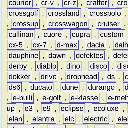
courier
,
cr-v
,
cr-z
,
crafter
,
cr
crossgolf
,
crossland
,
crosspolo
,
crossup
,
crosswagon
,
cruiser
,
cullinan
,
cuore
,
cupra
,
custom
cx-5
,
cx-7
,
d-max
,
dacia
,
dai
dauphine
,
dawn
,
defektes
,
defe
derby
,
diablo
,
dino
,
disco
,
dis
dokker
,
drive
,
drophead
,
ds
,
ds6
,
ducato
,
dune
,
durango
,
,
e-bulli
,
e-golf
,
e-klasse
,
e-meh
up
,
e3
,
e9
,
eclipse
,
ecoluxe
,
elan
,
elantra
,
elc
,
electric
,
ele