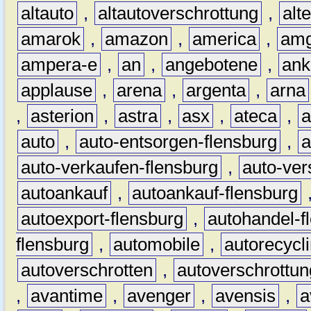
altauto
,
altautoverschrottung
,
alt
amarok
,
amazon
,
america
,
am
ampera-e
,
an
,
angebotene
,
ank
applause
,
arena
,
argenta
,
arna
,
asterion
,
astra
,
asx
,
ateca
,
a
auto
,
auto-entsorgen-flensburg
,
a
auto-verkaufen-flensburg
,
auto-ver
autoankauf
,
autoankauf-flensburg
autoexport-flensburg
,
autohandel-f
flensburg
,
automobile
,
autorecycl
autoverschrotten
,
autoverschrottun
,
avantime
,
avenger
,
avensis
,
a