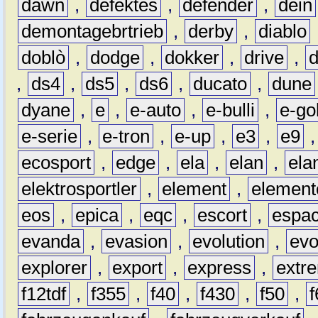
dawn
,
defektes
,
defender
,
dein
demontagebrtrieb
,
derby
,
diablo
doblò
,
dodge
,
dokker
,
drive
,
,
ds4
,
ds5
,
ds6
,
ducato
,
dune
dyane
,
e
,
e-auto
,
e-bulli
,
e-gol
e-serie
,
e-tron
,
e-up
,
e3
,
e9
ecosport
,
edge
,
ela
,
elan
,
ela
elektrosportler
,
element
,
element
eos
,
epica
,
eqc
,
escort
,
espa
evanda
,
evasion
,
evolution
,
ev
explorer
,
export
,
express
,
extr
f12tdf
,
f355
,
f40
,
f430
,
f50
,
f