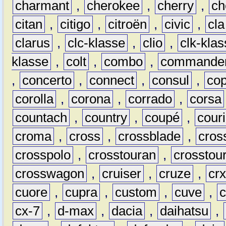
charmant
,
cherokee
,
cherry
,
ch
citan
,
citigo
,
citroën
,
civic
,
cla
clarus
,
clc-klasse
,
clio
,
clk-kla
klasse
,
colt
,
combo
,
commande
,
concerto
,
connect
,
consul
,
co
corolla
,
corona
,
corrado
,
corsa
countach
,
country
,
coupé
,
couri
croma
,
cross
,
crossblade
,
cros
crosspolo
,
crosstouran
,
crosstou
crosswagon
,
cruiser
,
cruze
,
cr
cuore
,
cupra
,
custom
,
cuve
,
cx-7
,
d-max
,
dacia
,
daihatsu
,