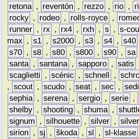
retona
,
reventón
,
rezzo
,
rio
,
r
rocky
,
rodeo
,
rolls-royce
,
rome
runner
,
rx
,
rx4
,
rxh
,
s
,
s-co
max
,
s1
,
s2000
,
s3
,
s4
,
s40
s70
,
s8
,
s80
,
s800
,
s90
,
sa
santa
,
santana
,
sapporo
,
satis
scaglietti
,
scénic
,
schnell
,
schro
,
scout
,
scudo
,
seat
,
sec
,
sedi
sephia
,
serena
,
sergio
,
serie
,
shelby
,
shooting
,
shuma
,
shuttl
signum
,
silhouette
,
silver
,
silve
sirion
,
sj
,
škoda
,
sl
,
sl-klasse