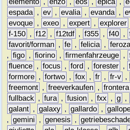
elemento
,
enzo
,
eos
,
epica
,
e
espada
,
ev
,
evalia
,
evanda
,
e
evoque
,
exeo
,
expert
,
explorer
f-150
,
f12
,
f12tdf
,
f355
,
f40
,
favorit/forman
,
fe
,
felicia
,
feroz
,
figo
,
fiorino
,
firmenfahrzeuge
,
fluence
,
focus
,
ford
,
forester
,
formore
,
fortwo
,
fox
,
fr
,
fr-v
,
freemont
,
freeverkaufen
,
frontera
fullback
,
fura
,
fusion
,
fxx
,
g
,
galant
,
galaxy
,
gallardo
,
gallop
,
gemini
,
genesis
,
getriebeschad