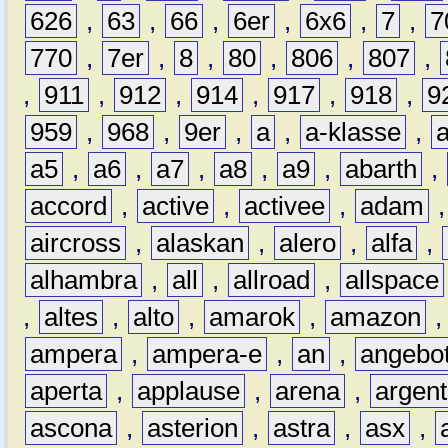
626
,
63
,
66
,
6er
,
6x6
,
7
,
7
770
,
7er
,
8
,
80
,
806
,
807
,
,
911
,
912
,
914
,
917
,
918
,
9
959
,
968
,
9er
,
a
,
a-klasse
,
a5
,
a6
,
a7
,
a8
,
a9
,
abarth
,
accord
,
active
,
activee
,
adam
aircross
,
alaskan
,
alero
,
alfa
,
alhambra
,
all
,
allroad
,
allspace
,
altes
,
alto
,
amarok
,
amazon
ampera
,
ampera-e
,
an
,
angebo
aperta
,
applause
,
arena
,
argen
ascona
,
asterion
,
astra
,
asx
,