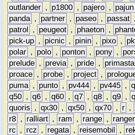
outlander
,
p1800
,
pajero
,
pajun
panda
,
partner
,
paseo
,
passat
patrol
,
peugeot
,
phaeton
,
phan
pick-up
,
picnic
,
pinin
,
pixo
,
p
polar
,
polo
,
ponton
,
pony
,
por
prelude
,
previa
,
pride
,
primasta
proace
,
probe
,
project
,
prologu
puma
,
punto
,
pv444
,
pv445
,
q50
,
q6
,
q60
,
q7
,
q8
,
q9
,
quoris
,
qx30
,
qx50
,
qx70
,
r
,
r8
,
ralliart
,
ram
,
range
,
range
rc
,
rcz
,
regata
,
reisemobil
,
re