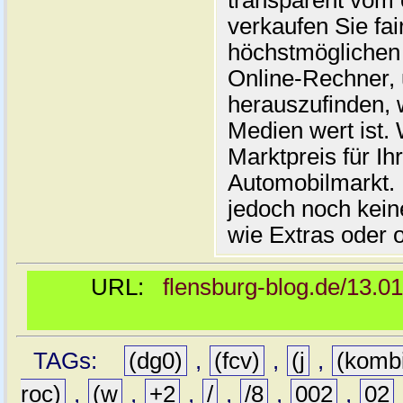
transparent vom 
verkaufen Sie fai
höchstmöglichen 
Online-Rechner,
herauszufinden, w
Medien wert ist. 
Marktpreis für I
Automobilmarkt. 
jedoch noch kein
wie Extras oder 
URL:
flensburg-blog.de/13.0
TAGs:
(dg0)
,
(fcv)
,
(j
,
(komb
roc)
,
(w
,
+2
,
/
,
/8
,
002
,
02