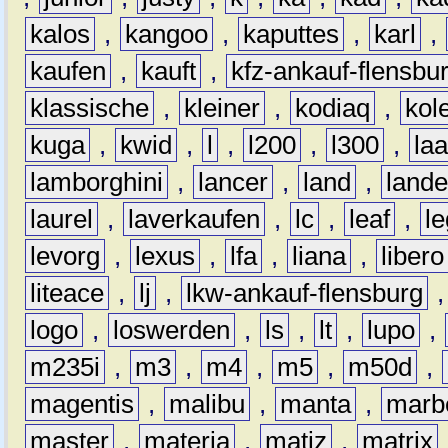
kalos
,
kangoo
,
kaputtes
,
karl
,
kaufen
,
kauft
,
kfz-ankauf-flensbu
klassische
,
kleiner
,
kodiaq
,
kol
kuga
,
kwid
,
l
,
l200
,
l300
,
la
lamborghini
,
lancer
,
land
,
lande
laurel
,
laverkaufen
,
lc
,
leaf
,
l
levorg
,
lexus
,
lfa
,
liana
,
libero
liteace
,
lj
,
lkw-ankauf-flensburg
logo
,
loswerden
,
ls
,
lt
,
lupo
,
m235i
,
m3
,
m4
,
m5
,
m50d
,
magentis
,
malibu
,
manta
,
marb
master
,
materia
,
matiz
,
matrix