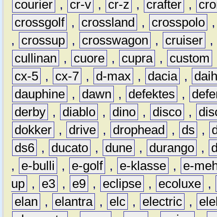
courier
,
cr-v
,
cr-z
,
crafter
,
cr
crossgolf
,
crossland
,
crosspolo
,
crossup
,
crosswagon
,
cruiser
,
cullinan
,
cuore
,
cupra
,
custom
cx-5
,
cx-7
,
d-max
,
dacia
,
dai
dauphine
,
dawn
,
defektes
,
defe
derby
,
diablo
,
dino
,
disco
,
dis
dokker
,
drive
,
drophead
,
ds
,
ds6
,
ducato
,
dune
,
durango
,
,
e-bulli
,
e-golf
,
e-klasse
,
e-meh
up
,
e3
,
e9
,
eclipse
,
ecoluxe
,
elan
,
elantra
,
elc
,
electric
,
ele