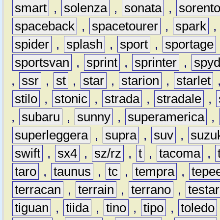
smart
,
solenza
,
sonata
,
sorent
spaceback
,
spacetourer
,
spark
spider
,
splash
,
sport
,
sportage
sportsvan
,
sprint
,
sprinter
,
spyd
,
ssr
,
st
,
star
,
starion
,
starlet
stilo
,
stonic
,
strada
,
stradale
,
,
subaru
,
sunny
,
superamerica
,
superleggera
,
supra
,
suv
,
suzu
swift
,
sx4
,
sz/rz
,
t
,
tacoma
,
taro
,
taunus
,
tc
,
tempra
,
tepe
terracan
,
terrain
,
terrano
,
testa
tiguan
,
tiida
,
tino
,
tipo
,
toledo