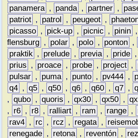
panamera
,
panda
,
partner
,
pas
patriot
,
patrol
,
peugeot
,
phaeto
picasso
,
pick-up
,
picnic
,
pinin
flensburg
,
polar
,
polo
,
ponton
,
praktik
,
prelude
,
previa
,
pride
prius
,
proace
,
probe
,
project
,
pulsar
,
puma
,
punto
,
pv444
,
q4
,
q5
,
q50
,
q6
,
q60
,
q7
,
,
qubo
,
quoris
,
qx30
,
qx50
,
qx
,
r6
,
r8
,
ralliart
,
ram
,
range
,
rav4
,
rc
,
rcz
,
regata
,
reisemob
renegade
,
retona
,
reventón
,
re