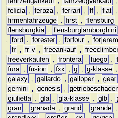
fahrzeugankauf
,
fahrzeugverkauf
felicia
,
feroza
,
ferrari
,
ff
,
fiat
firmenfahrzeuge
,
first
,
flensburg
flensburgkia
,
flensburglamborghini
,
ford
,
forester
,
forfour
,
forjere
,
fr
,
fr-v
,
freeankauf
,
freeclimbe
freeverkaufen
,
frontera
,
fuego
,
fura
,
fusion
,
fxx
,
g
,
g-klasse
galaxy
,
gallardo
,
galloper
,
gear
gemini
,
genesis
,
getriebeschade
giulietta
,
gla
,
gla-klasse
,
glb
,
gran
,
granada
,
grand
,
grande
grandland
,
großer
,
gs
,
gs/gsa