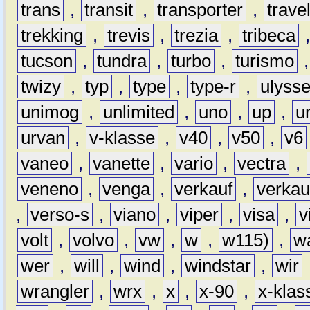
trans
,
transit
,
transporter
,
travel
trekking
,
trevis
,
trezia
,
tribeca
tucson
,
tundra
,
turbo
,
turismo
twizy
,
typ
,
type
,
type-r
,
ulyss
unimog
,
unlimited
,
uno
,
up
,
u
urvan
,
v-klasse
,
v40
,
v50
,
v6
vaneo
,
vanette
,
vario
,
vectra
,
veneno
,
venga
,
verkauf
,
verkau
,
verso-s
,
viano
,
viper
,
visa
,
v
volt
,
volvo
,
vw
,
w
,
w115)
,
w
wer
,
will
,
wind
,
windstar
,
wir
wrangler
,
wrx
,
x
,
x-90
,
x-klas