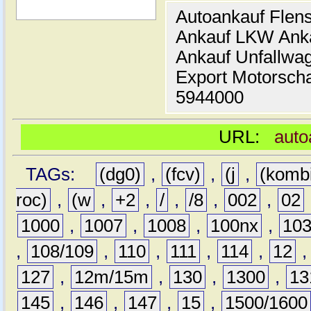
Autoankauf Flen
Ankauf LKW Ank
Ankauf Unfallwa
Export Motorsch
5944000
URL:
auto
TAGs:
(dg0)
,
(fcv)
,
(j
,
(komb
roc)
,
(w
,
+2
,
/
,
/8
,
002
,
02
1000
,
1007
,
1008
,
100nx
,
10
,
108/109
,
110
,
111
,
114
,
12
127
,
12m/15m
,
130
,
1300
,
13
145
,
146
,
147
,
15
,
1500/1600