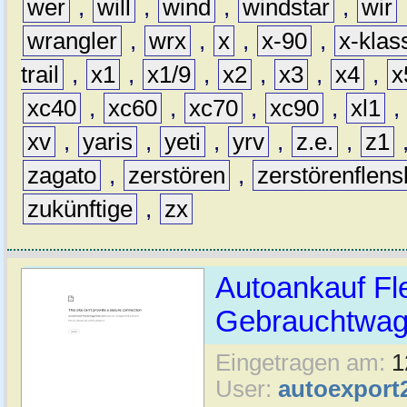
wer
,
will
,
wind
,
windstar
,
wir
wrangler
,
wrx
,
x
,
x-90
,
x-klas
trail
,
x1
,
x1/9
,
x2
,
x3
,
x4
,
x
xc40
,
xc60
,
xc70
,
xc90
,
xl1
,
xv
,
yaris
,
yeti
,
yrv
,
z.e.
,
z1
zagato
,
zerstören
,
zerstörenflen
zukünftige
,
zx
Autoankauf Fl
Gebrauchtwage
Eingetragen am:
1
User:
autoexport