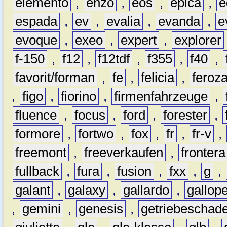
elemento
,
enzo
,
eos
,
epica
,
e
espada
,
ev
,
evalia
,
evanda
,
e
evoque
,
exeo
,
expert
,
explorer
f-150
,
f12
,
f12tdf
,
f355
,
f40
,
favorit/forman
,
fe
,
felicia
,
feroz
,
figo
,
fiorino
,
firmenfahrzeuge
,
fluence
,
focus
,
ford
,
forester
,
formore
,
fortwo
,
fox
,
fr
,
fr-v
,
freemont
,
freeverkaufen
,
frontera
fullback
,
fura
,
fusion
,
fxx
,
g
,
galant
,
galaxy
,
gallardo
,
gallop
,
gemini
,
genesis
,
getriebeschad