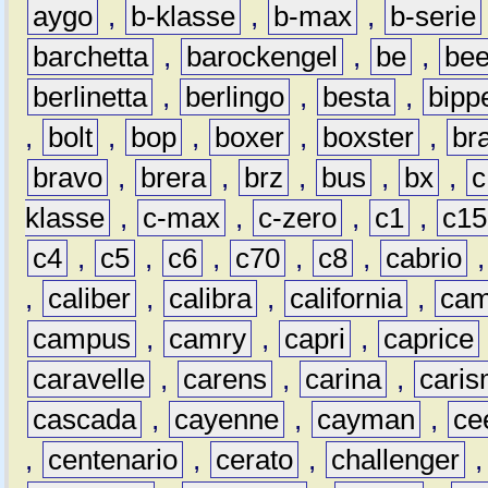
aygo
,
b-klasse
,
b-max
,
b-serie
barchetta
,
barockengel
,
be
,
be
berlinetta
,
berlingo
,
besta
,
bipp
,
bolt
,
bop
,
boxer
,
boxster
,
br
bravo
,
brera
,
brz
,
bus
,
bx
,
c
klasse
,
c-max
,
c-zero
,
c1
,
c15
c4
,
c5
,
c6
,
c70
,
c8
,
cabrio
,
caliber
,
calibra
,
california
,
cam
campus
,
camry
,
capri
,
caprice
caravelle
,
carens
,
carina
,
cari
cascada
,
cayenne
,
cayman
,
ce
,
centenario
,
cerato
,
challenger