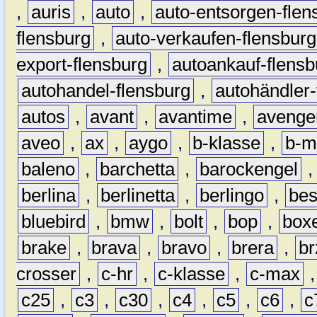
,
auris
,
auto
,
auto-entsorgen-flen
flensburg
,
auto-verkaufen-flensburg
export-flensburg
,
autoankauf-flensb
autohandel-flensburg
,
autohändler-
autos
,
avant
,
avantime
,
avenge
aveo
,
ax
,
aygo
,
b-klasse
,
b-m
baleno
,
barchetta
,
barockengel
berlina
,
berlinetta
,
berlingo
,
bes
bluebird
,
bmw
,
bolt
,
bop
,
box
brake
,
brava
,
bravo
,
brera
,
br
crosser
,
c-hr
,
c-klasse
,
c-max
c25
,
c3
,
c30
,
c4
,
c5
,
c6
,
c