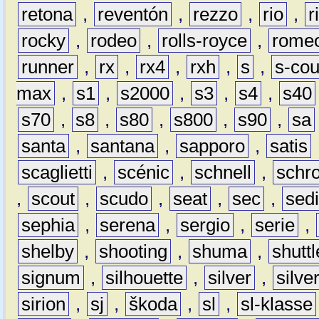
retona
,
reventón
,
rezzo
,
rio
,
r
rocky
,
rodeo
,
rolls-royce
,
rome
runner
,
rx
,
rx4
,
rxh
,
s
,
s-co
max
,
s1
,
s2000
,
s3
,
s4
,
s40
s70
,
s8
,
s80
,
s800
,
s90
,
sa
santa
,
santana
,
sapporo
,
satis
scaglietti
,
scénic
,
schnell
,
schro
,
scout
,
scudo
,
seat
,
sec
,
sedi
sephia
,
serena
,
sergio
,
serie
,
shelby
,
shooting
,
shuma
,
shuttl
signum
,
silhouette
,
silver
,
silve
sirion
,
sj
,
škoda
,
sl
,
sl-klasse