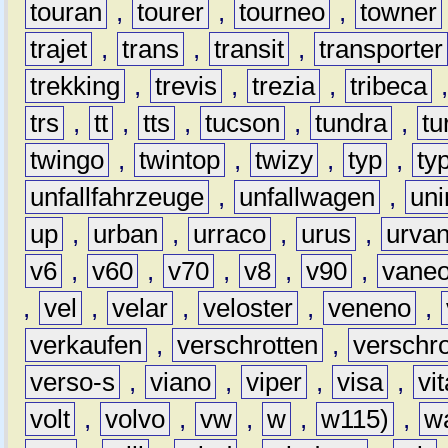
touran
,
tourer
,
tourneo
,
towner
trajet
,
trans
,
transit
,
transporter
trekking
,
trevis
,
trezia
,
tribeca
trs
,
tt
,
tts
,
tucson
,
tundra
,
tu
twingo
,
twintop
,
twizy
,
typ
,
ty
unfallfahrzeuge
,
unfallwagen
,
un
up
,
urban
,
urraco
,
urus
,
urva
v6
,
v60
,
v70
,
v8
,
v90
,
vane
,
vel
,
velar
,
veloster
,
veneno
,
verkaufen
,
verschrotten
,
verschro
verso-s
,
viano
,
viper
,
visa
,
vi
volt
,
volvo
,
vw
,
w
,
w115)
,
w