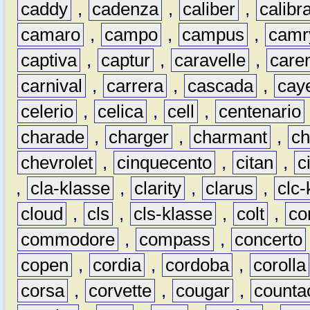
caddy
,
cadenza
,
caliber
,
calibr
camaro
,
campo
,
campus
,
camr
captiva
,
captur
,
caravelle
,
care
carnival
,
carrera
,
cascada
,
cay
celerio
,
celica
,
cell
,
centenario
charade
,
charger
,
charmant
,
ch
chevrolet
,
cinquecento
,
citan
,
c
,
cla-klasse
,
clarity
,
clarus
,
clc-
cloud
,
cls
,
cls-klasse
,
colt
,
c
commodore
,
compass
,
concerto
copen
,
cordia
,
cordoba
,
corolla
corsa
,
corvette
,
cougar
,
counta