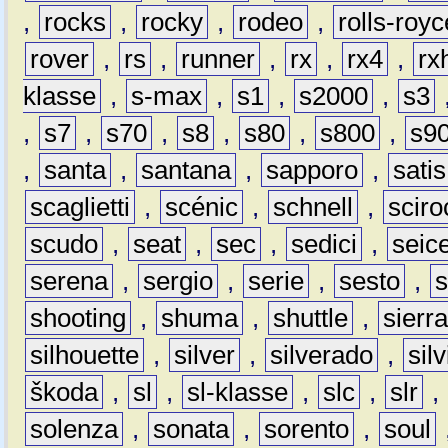
,
rocks
,
rocky
,
rodeo
,
rolls-royc
rover
,
rs
,
runner
,
rx
,
rx4
,
rx
klasse
,
s-max
,
s1
,
s2000
,
s3
,
s7
,
s70
,
s8
,
s80
,
s800
,
s9
,
santa
,
santana
,
sapporo
,
satis
scaglietti
,
scénic
,
schnell
,
sciro
scudo
,
seat
,
sec
,
sedici
,
seic
serena
,
sergio
,
serie
,
sesto
,
shooting
,
shuma
,
shuttle
,
sierr
silhouette
,
silver
,
silverado
,
silv
škoda
,
sl
,
sl-klasse
,
slc
,
slr
,
solenza
,
sonata
,
sorento
,
soul