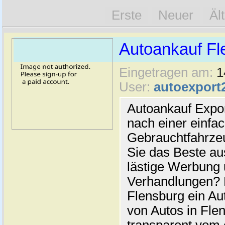
Erste
Neuer
Äl
Autoankauf Fl
Eingetragen am:
1
User:
autoexport
Autoankauf Expo
nach einer einfac
Gebrauchtfahrze
Sie das Beste au
lästige Werbung
Verhandlungen? 
Flensburg ein Au
von Autos in Flen