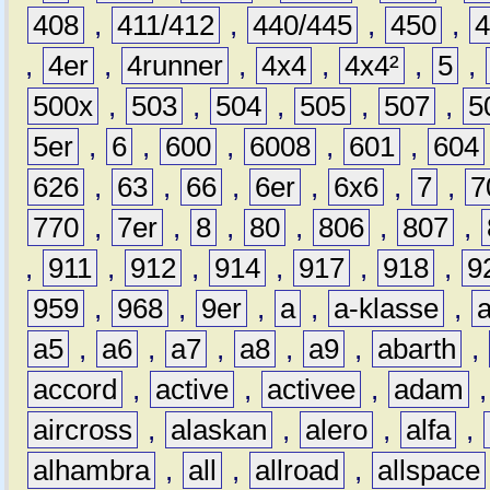
408
,
411/412
,
440/445
,
450
,
,
4er
,
4runner
,
4x4
,
4x4²
,
5
,
500x
,
503
,
504
,
505
,
507
,
5
5er
,
6
,
600
,
6008
,
601
,
604
626
,
63
,
66
,
6er
,
6x6
,
7
,
7
770
,
7er
,
8
,
80
,
806
,
807
,
,
911
,
912
,
914
,
917
,
918
,
9
959
,
968
,
9er
,
a
,
a-klasse
,
a5
,
a6
,
a7
,
a8
,
a9
,
abarth
,
accord
,
active
,
activee
,
adam
aircross
,
alaskan
,
alero
,
alfa
,
alhambra
,
all
,
allroad
,
allspace