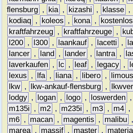
flensburg
,
kia
,
kizashi
,
klasse
,
kodiaq
,
koleos
,
kona
,
kostenlos
kraftfahrzeug
,
kraftfahrzeuge
,
kub
l200
,
l300
,
laankauf
,
lacetti
,
l
lancer
,
land
,
lander
,
lantra
,
la
laverkaufen
,
lc
,
leaf
,
legacy
,
lexus
,
lfa
,
liana
,
libero
,
limous
lkw
,
lkw-ankauf-flensburg
,
lkwver
lodgy
,
logan
,
logo
,
loswerden
m135i
,
m2
,
m235i
,
m3
,
m4
,
m6
,
macan
,
magentis
,
malibu
marea
,
massif
,
master
,
materi