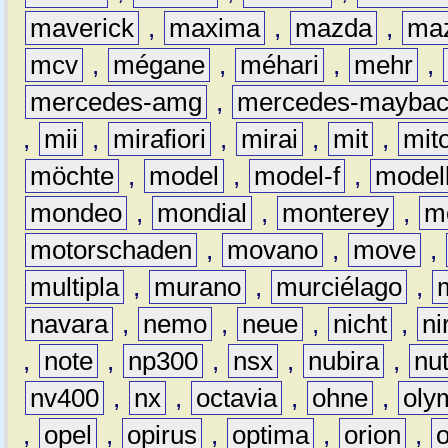
maverick
,
maxima
,
mazda
,
ma
mcv
,
mégane
,
méhari
,
mehr
,
mercedes-amg
,
mercedes-mayba
,
mii
,
mirafiori
,
mirai
,
mit
,
mit
möchte
,
model
,
model-f
,
model
mondeo
,
mondial
,
monterey
,
m
motorschaden
,
movano
,
move
,
multipla
,
murano
,
murciélago
,
navara
,
nemo
,
neue
,
nicht
,
ni
,
note
,
np300
,
nsx
,
nubira
,
nu
nv400
,
nx
,
octavia
,
ohne
,
oly
,
opel
,
opirus
,
optima
,
orion
,