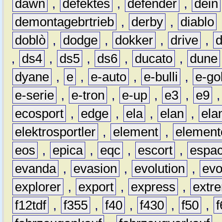
dawn
,
defektes
,
defender
,
dein
demontagebrtrieb
,
derby
,
diablo
doblò
,
dodge
,
dokker
,
drive
,
,
ds4
,
ds5
,
ds6
,
ducato
,
dune
dyane
,
e
,
e-auto
,
e-bulli
,
e-gol
e-serie
,
e-tron
,
e-up
,
e3
,
e9
ecosport
,
edge
,
ela
,
elan
,
ela
elektrosportler
,
element
,
element
eos
,
epica
,
eqc
,
escort
,
espa
evanda
,
evasion
,
evolution
,
ev
explorer
,
export
,
express
,
extr
f12tdf
,
f355
,
f40
,
f430
,
f50
,
f