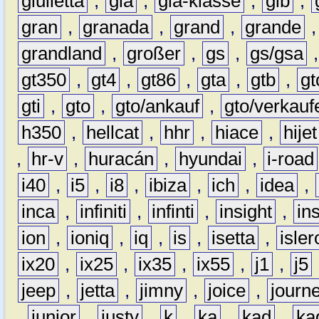
giulietta
,
gla
,
gla-klasse
,
glb
,
gran
,
granada
,
grand
,
grande
grandland
,
großer
,
gs
,
gs/gsa
gt350
,
gt4
,
gt86
,
gta
,
gtb
,
gt
gti
,
gto
,
gto/ankauf
,
gto/verkauf
h350
,
hellcat
,
hhr
,
hiace
,
hijet
,
hr-v
,
huracán
,
hyundai
,
i-road
i40
,
i5
,
i8
,
ibiza
,
ich
,
idea
,
inca
,
infiniti
,
infinti
,
insight
,
in
ion
,
ioniq
,
iq
,
is
,
isetta
,
isler
ix20
,
ix25
,
ix35
,
ix55
,
j1
,
j5
jeep
,
jetta
,
jimny
,
joice
,
journ
,
junior
,
justy
,
k
,
ka
,
kad
,
ka