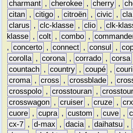
charmant
,
cherokee
,
cherry
,
ch
citan
,
citigo
,
citroën
,
civic
,
cla
clarus
,
clc-klasse
,
clio
,
clk-kla
klasse
,
colt
,
combo
,
commande
,
concerto
,
connect
,
consul
,
co
corolla
,
corona
,
corrado
,
corsa
countach
,
country
,
coupé
,
couri
croma
,
cross
,
crossblade
,
cros
crosspolo
,
crosstouran
,
crosstou
crosswagon
,
cruiser
,
cruze
,
cr
cuore
,
cupra
,
custom
,
cuve
,
cx-7
,
d-max
,
dacia
,
daihatsu
,