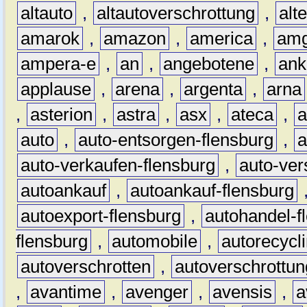
altauto
,
altautoverschrottung
,
alt
amarok
,
amazon
,
america
,
am
ampera-e
,
an
,
angebotene
,
ank
applause
,
arena
,
argenta
,
arna
,
asterion
,
astra
,
asx
,
ateca
,
a
auto
,
auto-entsorgen-flensburg
,
a
auto-verkaufen-flensburg
,
auto-ver
autoankauf
,
autoankauf-flensburg
autoexport-flensburg
,
autohandel-f
flensburg
,
automobile
,
autorecycl
autoverschrotten
,
autoverschrottun
,
avantime
,
avenger
,
avensis
,
a