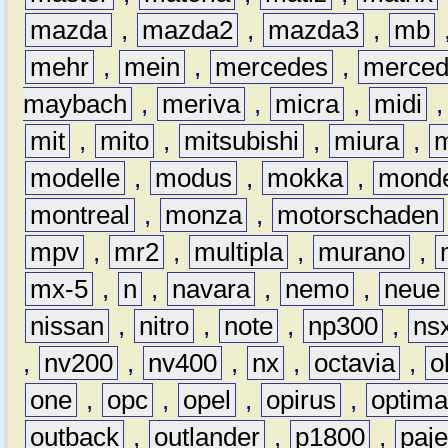
mazda
,
mazda2
,
mazda3
,
mb
mehr
,
mein
,
mercedes
,
merce
maybach
,
meriva
,
micra
,
midi
mit
,
mito
,
mitsubishi
,
miura
,
modelle
,
modus
,
mokka
,
mond
montreal
,
monza
,
motorschaden
mpv
,
mr2
,
multipla
,
murano
,
mx-5
,
n
,
navara
,
nemo
,
neue
nissan
,
nitro
,
note
,
np300
,
ns
,
nv200
,
nv400
,
nx
,
octavia
,
o
one
,
opc
,
opel
,
opirus
,
optim
outback
,
outlander
,
p1800
,
paje