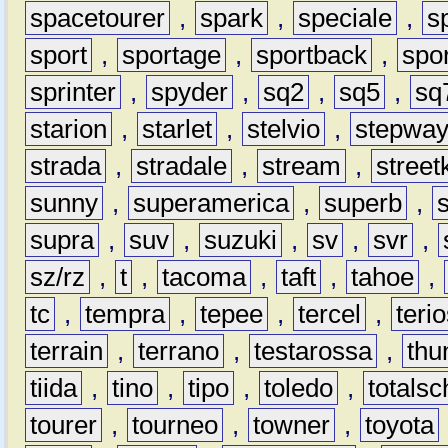
spacetourer
,
spark
,
speciale
,
s
sport
,
sportage
,
sportback
,
spo
sprinter
,
spyder
,
sq2
,
sq5
,
sq
starion
,
starlet
,
stelvio
,
stepwa
strada
,
stradale
,
stream
,
street
sunny
,
superamerica
,
superb
,
supra
,
suv
,
suzuki
,
sv
,
svr
,
sz/rz
,
t
,
tacoma
,
taft
,
tahoe
,
tc
,
tempra
,
tepee
,
tercel
,
teri
terrain
,
terrano
,
testarossa
,
thu
tiida
,
tino
,
tipo
,
toledo
,
totals
tourer
,
tourneo
,
towner
,
toyota