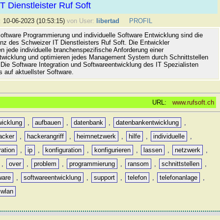
T Dienstleister Ruf Soft
:
10-06-2023 (10:53:15)
von User:
libertad
PROFIL
 Software Programmierung und individuelle Software Entwicklung sind die
z des Schweizer IT Dienstleisters Ruf Soft. Die Entwickler
n jede individuelle branchenspezifische Anforderung einer
wicklung und optimieren jedes Management System durch Schnittstellen
 Die Software Integration und Softwareentwicklung des IT Spezialisten
s auf aktuellster Software.
URL:
www.rufsoft.ch
icklung
,
aufbauen
,
datenbank
,
datenbankentwicklung
,
acker
,
hackerangriff
,
heimnetzwerk
,
hilfe
,
individuelle
,
ration
,
ip
,
konfiguration
,
konfigurieren
,
lassen
,
netzwerk
,
,
over
,
problem
,
programmierung
,
ransom
,
schnittstellen
,
ware
,
softwareentwicklung
,
support
,
telefon
,
telefonanlage
,
wlan