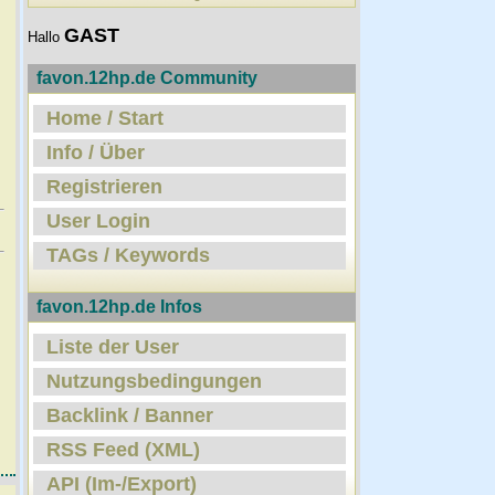
GAST
Hallo
favon.12hp.de Community
Home / Start
Info / Über
Registrieren
User Login
TAGs / Keywords
favon.12hp.de Infos
Liste der User
Nutzungsbedingungen
Backlink / Banner
RSS Feed (XML)
API (Im-/Export)