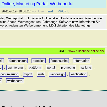
e Online, Marketing Portal, Werbeportal
:
26-11-2019 (18:56:25)
von User:
fsnd
PROFIL
tal, Werbeportal. Full Service Online ist ein Portal aus allen Bereichen der
Online Shops, Werbeagenturen, Fahrzeuge, Software usw. Informieren Sie
e verschiedensten Werbeformen und Möglichkeiten des Marketings.
URL:
www.fullservice-online.de/
nk
,
datenbanken
,
erstellen
,
firmensuche
,
information
,
g
,
opimierung
,
plattform
,
portal
,
promoting
,
ranking
,
noptimierung
,
typo3
,
web
,
webdesign
,
webhosting
,
e
,
werbeportal