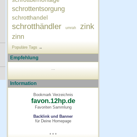
schrottentsorgung
schrotthandel
schrotthändler
zink
umrah
zinn
Populäre Tags
→
Empfehlung
...
Information
Bookmark Verzeichnis
favon.12hp.de
Favoriten Sammlung
Backlink und Banner
für Deine Homepage
* * *