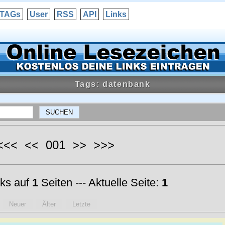
TAGs
User
RSS
API
Links
Tags: datenbank
 <<< << 001 >> >>>
ks auf
1
Seiten --- Aktuelle Seite:
1
Neuer
Älter
Letzte