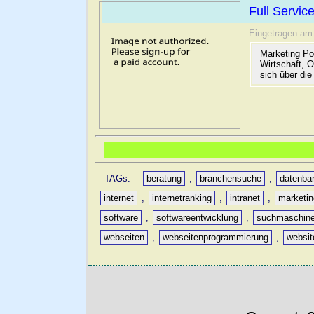
Full Servic
Eingetragen am
Marketing Por
Wirtschaft, 
sich über di
TAGs:
beratung
,
branchensuche
,
datenba
internet
,
internetranking
,
intranet
,
marketin
software
,
softwareentwicklung
,
suchmaschine
webseiten
,
webseitenprogrammierung
,
websit