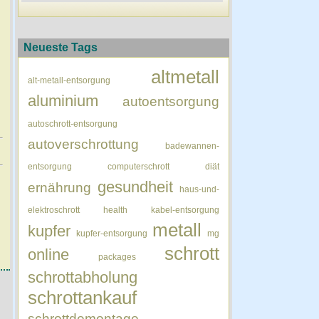
Neueste Tags
altmetall
alt-metall-entsorgung
aluminium
autoentsorgung
autoschrott-entsorgung
autoverschrottung
badewannen-
entsorgung
computerschrott
diät
gesundheit
ernährung
haus-und-
elektroschrott
health
kabel-entsorgung
metall
kupfer
kupfer-entsorgung
mg
schrott
online
packages
schrottabholung
schrottankauf
schrottdemontage