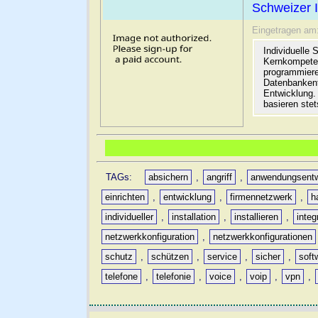
Schweizer I
Eingetragen am
Individuelle
Kernkompeten
programmiere
Datenbankent
Entwicklung.
basieren stet
TAGs:
absichern
,
angriff
,
anwendungsentw
einrichten
,
entwicklung
,
firmennetzwerk
,
h
individueller
,
installation
,
installieren
,
integ
netzwerkkonfiguration
,
netzwerkkonfigurationen
schutz
,
schützen
,
service
,
sicher
,
soft
telefone
,
telefonie
,
voice
,
voip
,
vpn
,