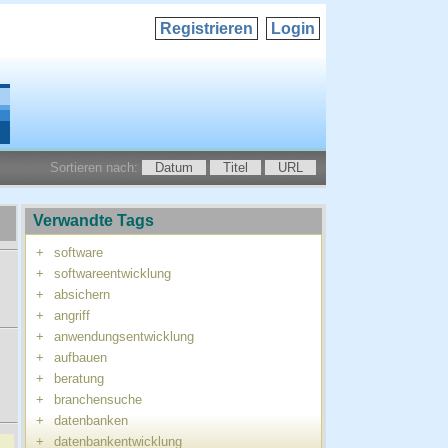
Registrieren
Login
Sortieren nach:
Datum
Titel
URL
Verwandte Tags
+
software
+
softwareentwicklung
+
absichern
+
angriff
+
anwendungsentwicklung
+
aufbauen
+
beratung
+
branchensuche
+
datenbanken
+
datenbankentwicklung