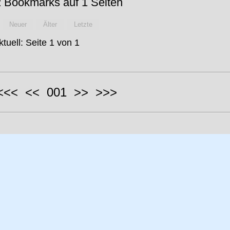
 Bookmarks auf 1 Seiten
Neuer
Älter
Letzte
ktuell: Seite 1 von 1
 <<< << 001 >> >>>