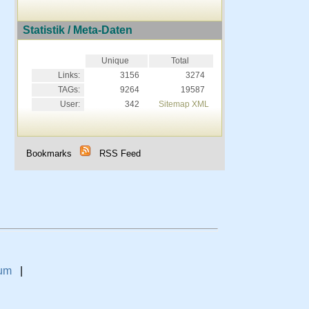
Statistik / Meta-Daten
Unique
Total
Links:
3156
3274
TAGs:
9264
19587
User:
342
Sitemap XML
Bookmarks
RSS Feed
um
|