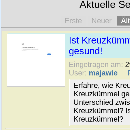
Aktuelle Se
Erste
Neuer
Äl
Ist Kreuzkümm
gesund!
Eingetragen am:
2
User:
majawie
Erfahre, wie Kre
Kreuzkümmel gesu
Unterschied zwi
Kreuzkümmel? Is
Kreuzkümmel?