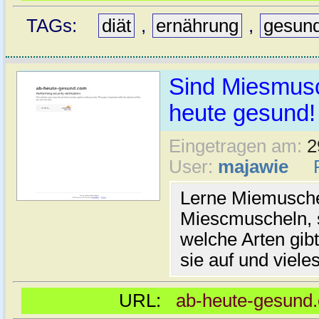
TAGs:
diät
,
ernährung
,
gesun
Sind Miesmusc
heute gesund!
Eingetragen am:
2
User:
majawie
Lerne Miemusche
Miescmuscheln, 
welche Arten gib
sie auf und viele
URL:
ab-heute-gesund