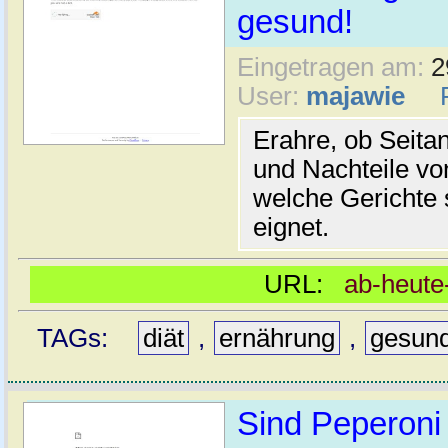
gesund!
Eingetragen am:
2
User:
majawie
Erahre, ob Seitan
und Nachteile vo
welche Gerichte 
eignet.
URL:
ab-heute
TAGs:
diät
,
ernährung
,
gesun
Sind Peperoni