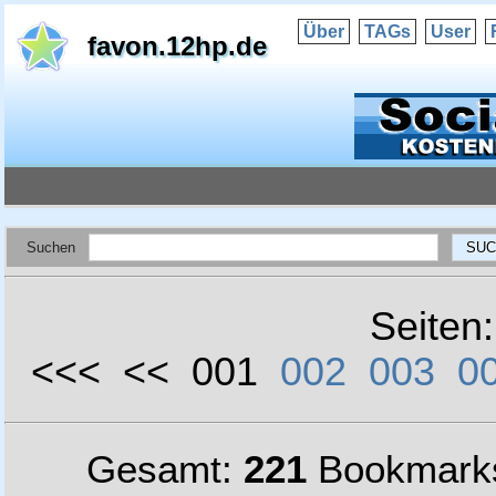
Über
TAGs
User
favon.12hp.de
Suchen
Seiten
<<< << 001
002
003
0
Gesamt:
221
Bookmark