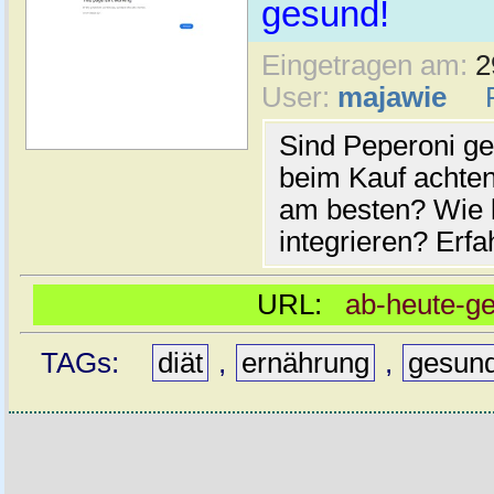
gesund!
Eingetragen am:
2
User:
majawie
Sind Peperoni g
beim Kauf achte
am besten? Wie k
integrieren? Erfa
URL:
ab-heute-g
TAGs:
diät
,
ernährung
,
gesun