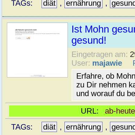
TAGs:
diät
,
ernährung
,
gesun
Ist Mohn gesu
gesund!
Eingetragen am:
2
User:
majawie
Erfahre, ob Moh
zu Dir nehmen ka
und worauf du bei
URL:
ab-heut
TAGs:
diät
,
ernährung
,
gesun