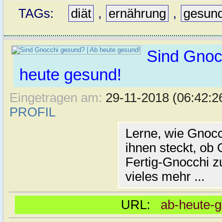
TAGs:
diät
,
ernährung
,
gesun
Sind Gnoc
heute gesund!
Eingetragen am:
29-11-2018 (06:42:2
PROFIL
Lerne, wie Gnoc
ihnen steckt, ob
Fertig-Gnocchi z
vieles mehr ...
URL:
ab-heute-