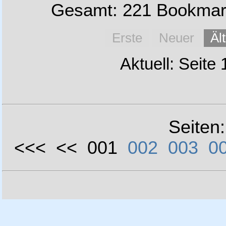
Gesamt: 221 Bookmark
Erste
Neuer
Äl
Aktuell: Seite
Seiten
<<< << 001
002
003
0