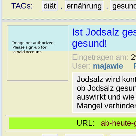
TAGs:
diät
,
ernährung
,
gesun
Ist Jodsalz ge
gesund!
Eingetragen am:
2
User:
majawie
Jodsalz wird kont
ob Jodsalz gesun
auswirkt und wie
Mangel verhinder
URL:
ab-heute-