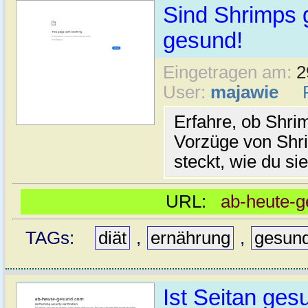
Sind Shrimps 
gesund!
Eingetragen am:
2
User:
majawie
Erfahre, ob Shri
Vorzüge von Shr
steckt, wie du si
URL:
ab-heute-
TAGs:
diät
,
ernährung
,
gesun
Ist Seitan ges