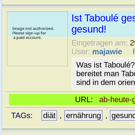
Ist Taboulé ge
gesund!
Eingetragen am:
2
User:
majawie
Was ist Taboulé?
bereitet man Tab
sind in dem orien
URL:
ab-heute-
TAGs:
diät
,
ernährung
,
gesun