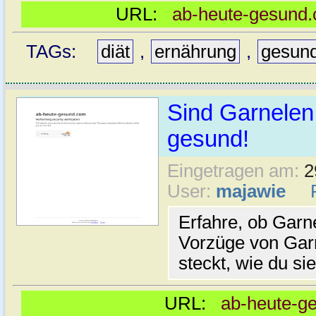
URL:
ab-heute-gesund
TAGs:
diät
,
ernährung
,
gesun
Sind Garnelen
gesund!
Eingetragen am:
2
User:
majawie
Erfahre, ob Garn
Vorzüge von Gar
steckt, wie du si
URL:
ab-heute-g