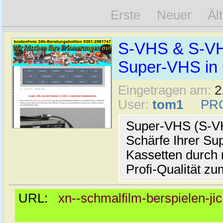
Erste
Neuer
Äl
S-VHS & S-VHS
Super-VHS in 
Eingetragen am:
2
User:
tom1
PR
Super-VHS (S-VHS
Schärfe Ihrer S
Kassetten durch 
Profi-Qualität zu
URL:
xn--schmalfilm-berspielen-ji