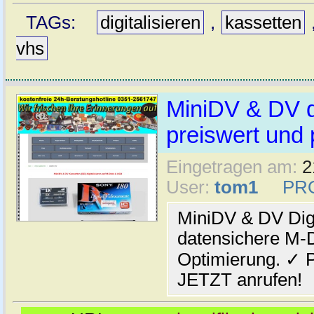
TAGs:
digitalisieren
,
kassetten
vhs
MiniDV & DV di
preiswert und 
Eingetragen am:
2
User:
tom1
PR
MiniDV & DV Digi
datensichere M-Di
Optimierung. ✓ P
JETZT anrufen!