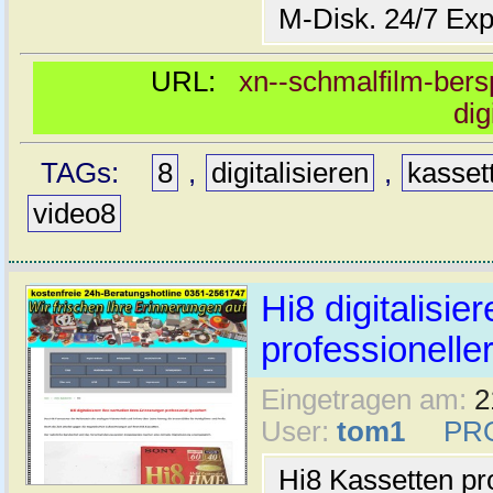
M-Disk. 24/7 Exp
URL:
xn--schmalfilm-bersp
dig
TAGs:
8
,
digitalisieren
,
kasset
video8
Hi8 digitalisier
professioneller
Eingetragen am:
2
User:
tom1
PR
Hi8 Kassetten pro