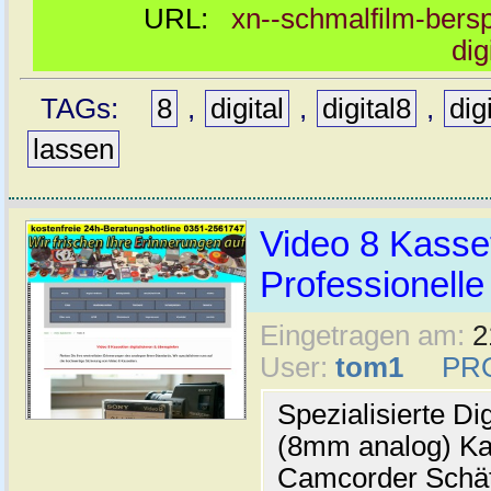
URL:
xn--schmalfilm-berspi
dig
TAGs:
8
,
digital
,
digital8
,
dig
lassen
Video 8 Kassett
Professionelle
Eingetragen am:
2
User:
tom1
PR
Spezialisierte Di
(8mm analog) Kas
Camcorder Schät