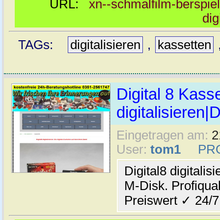
URL:
xn--schmalfilm-berspiel
dig
TAGs:
digitalisieren
,
kassetten
Digital 8 Kass
digitalisieren|
Eingetragen am:
2
User:
tom1
PR
Digital8 digitali
M-Disk. Profiqual
Preiswert ✓ 24/7