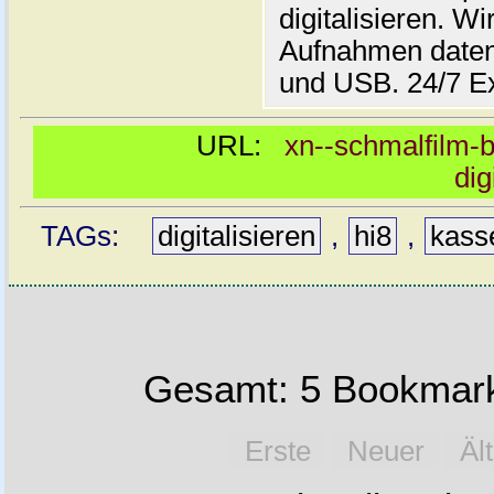
digitalisieren. Wi
Aufnahmen daten
und USB. 24/7 E
URL:
xn--schmalfilm-b
dig
TAGs:
digitalisieren
,
hi8
,
kass
Gesamt: 5 Bookmark
Erste
Neuer
Äl