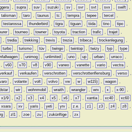
ggera
,
supra
,
suv
,
suzuki
,
sv
,
svr
,
svt
,
svx
,
swift
,
talisman
,
taro
,
taunus
,
tc
,
tempra
,
tepee
,
tercel
,
,
testarossa
,
thunderbird
,
tigra
,
tiguan
,
tiida
,
tino
,
tipo
,
ourer
,
tourneo
,
towner
,
toyota
,
traction
,
trafic
,
trajet
,
,
tredia
,
trekking
,
trevis
,
trezia
,
tribeca
,
trockenlegung
,
,
turbo
,
turismo
,
tüv
,
twingo
,
twintop
,
twizy
,
typ
,
type
nfallwagen
,
unimog
,
unlimited
,
uno
,
up
,
urban
,
urraco
,
,
v60
,
v70
,
v8
,
v90
,
vaneo
,
vanette
,
vario
,
vectra
,
verkauf
,
verkaufen
,
verschrotten
,
verschrottenflensburg
,
verso
,
varo
,
volante
,
volt
,
volvo
,
vw
,
w
,
w115)
,
wagon
,
dstar
,
wir
,
wohnmobil
,
wraith
,
wrangler
,
wrx
,
x
,
x-90
,
x1/9
,
x2
,
x3
,
x4
,
x5
,
x6
,
x7
,
xantia
,
xc40
,
xc60
xsara
,
xv
,
yaris
,
yeti
,
yrv
,
z.e.
,
z1
,
z3
,
z4
,
z8
,
rg
,
zl1
,
zoe
,
zu
,
zukünftige
,
zx