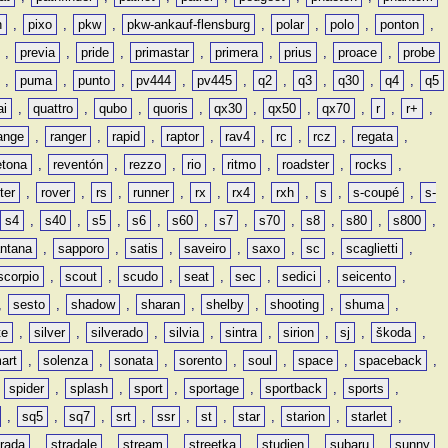
n
,
pixo
,
pkw
,
pkw-ankauf-flensburg
,
polar
,
polo
,
ponton
,
,
previa
,
pride
,
primastar
,
primera
,
prius
,
proace
,
probe
,
puma
,
punto
,
pv444
,
pv445
,
q2
,
q3
,
q30
,
q4
,
q5
ai
,
quattro
,
qubo
,
quoris
,
qx30
,
qx50
,
qx70
,
r
,
r+
,
ange
,
ranger
,
rapid
,
raptor
,
rav4
,
rc
,
rcz
,
regata
,
etona
,
reventón
,
rezzo
,
rio
,
ritmo
,
roadster
,
rocks
,
ter
,
rover
,
rs
,
runner
,
rx
,
rx4
,
rxh
,
s
,
s-coupé
,
s-
s4
,
s40
,
s5
,
s6
,
s60
,
s7
,
s70
,
s8
,
s80
,
s800
,
ntana
,
sapporo
,
satis
,
saveiro
,
saxo
,
sc
,
scaglietti
,
scorpio
,
scout
,
scudo
,
seat
,
sec
,
sedici
,
seicento
,
,
sesto
,
shadow
,
sharan
,
shelby
,
shooting
,
shuma
,
te
,
silver
,
silverado
,
silvia
,
sintra
,
sirion
,
sj
,
škoda
,
art
,
solenza
,
sonata
,
sorento
,
soul
,
space
,
spaceback
,
,
spider
,
splash
,
sport
,
sportage
,
sportback
,
sports
,
,
sq5
,
sq7
,
srt
,
ssr
,
st
,
star
,
starion
,
starlet
,
trada
,
stradale
,
stream
,
streetka
,
studien
,
subaru
,
sunny
,