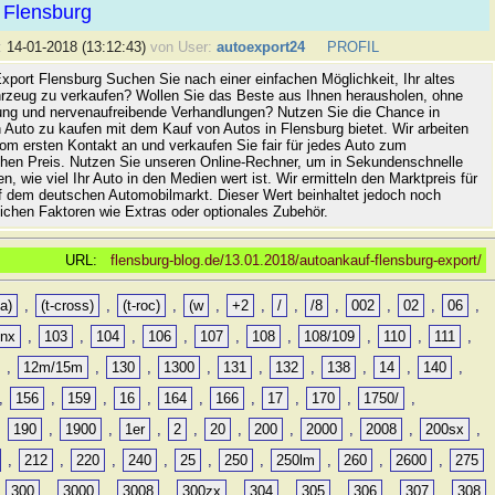
 Flensburg
:
14-01-2018 (13:12:43)
von User:
autoexport24
PROFIL
xport Flensburg Suchen Sie nach einer einfachen Möglichkeit, Ihr altes
rzeug zu verkaufen? Wollen Sie das Beste aus Ihnen herausholen, ohne
ung und nervenaufreibende Verhandlungen? Nutzen Sie die Chance in
 Auto zu kaufen mit dem Kauf von Autos in Flensburg bietet. Wir arbeiten
vom ersten Kontakt an und verkaufen Sie fair für jedes Auto zum
hen Preis. Nutzen Sie unseren Online-Rechner, um in Sekundenschnelle
n, wie viel Ihr Auto in den Medien wert ist. Wir ermitteln den Marktpreis für
uf dem deutschen Automobilmarkt. Dieser Wert beinhaltet jedoch noch
lichen Faktoren wie Extras oder optionales Zubehör.
URL:
flensburg-blog.de/13.01.2018/autoankauf-flensburg-export/
a)
,
(t-cross)
,
(t-roc)
,
(w
,
+2
,
/
,
/8
,
002
,
02
,
06
,
0nx
,
103
,
104
,
106
,
107
,
108
,
108/109
,
110
,
111
,
,
12m/15m
,
130
,
1300
,
131
,
132
,
138
,
14
,
140
,
,
156
,
159
,
16
,
164
,
166
,
17
,
170
,
1750/
,
,
190
,
1900
,
1er
,
2
,
20
,
200
,
2000
,
2008
,
200sx
,
,
212
,
220
,
240
,
25
,
250
,
250lm
,
260
,
2600
,
275
,
300
,
3000
,
3008
,
300zx
,
304
,
305
,
306
,
307
,
308