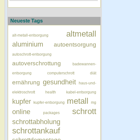
Neueste Tags
altmetall
alt-metall-entsorgung
aluminium
autoentsorgung
autoschrott-entsorgung
autoverschrottung
badewannen-
entsorgung
computerschrott
diät
gesundheit
ernährung
haus-und-
elektroschrott
health
kabel-entsorgung
metall
kupfer
kupfer-entsorgung
mg
schrott
online
packages
schrottabholung
schrottankauf
schrottdemontage