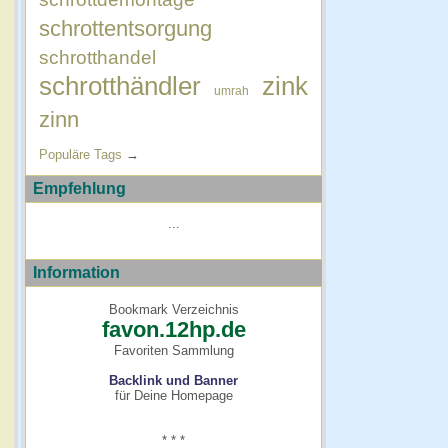
schrottentsorgung
schrotthandel
schrotthändler
zink
umrah
zinn
Populäre Tags
→
Empfehlung
...
Information
Bookmark Verzeichnis
favon.12hp.de
Favoriten Sammlung
Backlink und Banner
für Deine Homepage
* * *