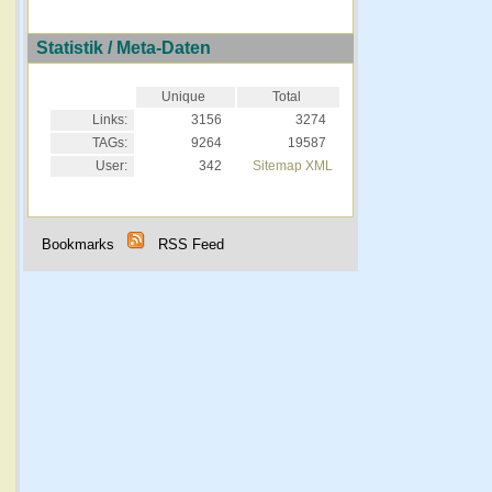
Statistik / Meta-Daten
Unique
Total
Links:
3156
3274
TAGs:
9264
19587
User:
342
Sitemap XML
Bookmarks
RSS Feed