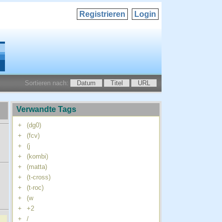
Registrieren
Login
Sortieren nach:
Datum
Titel
URL
Verwandte Tags
+
(dg0)
+
(fcv)
+
(j
+
(kombi)
+
(matta)
+
(t-cross)
+
(t-roc)
+
(w
+
+2
+
/