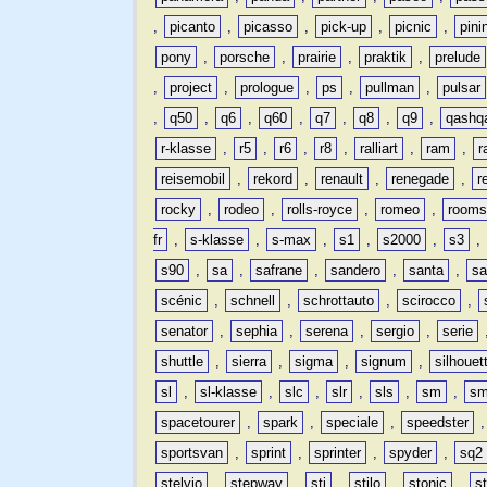
,
picanto
,
picasso
,
pick-up
,
picnic
,
pini
pony
,
porsche
,
prairie
,
praktik
,
prelude
,
project
,
prologue
,
ps
,
pullman
,
pulsar
,
q50
,
q6
,
q60
,
q7
,
q8
,
q9
,
qashq
r-klasse
,
r5
,
r6
,
r8
,
ralliart
,
ram
,
r
reisemobil
,
rekord
,
renault
,
renegade
,
r
rocky
,
rodeo
,
rolls-royce
,
romeo
,
rooms
fr
,
s-klasse
,
s-max
,
s1
,
s2000
,
s3
,
s90
,
sa
,
safrane
,
sandero
,
santa
,
sa
scénic
,
schnell
,
schrottauto
,
scirocco
,
senator
,
sephia
,
serena
,
sergio
,
serie
shuttle
,
sierra
,
sigma
,
signum
,
silhouet
sl
,
sl-klasse
,
slc
,
slr
,
sls
,
sm
,
sm
spacetourer
,
spark
,
speciale
,
speedster
sportsvan
,
sprint
,
sprinter
,
spyder
,
sq2
stelvio
,
stepway
,
sti
,
stilo
,
stonic
,
s