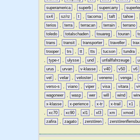
superamerica
,
superb
,
supercarry
,
superle
sx4
,
sz/rz
,
t
,
tacoma
,
taft
,
tahoe
,
terios
,
terra
,
terracan
,
terrain
,
terrano
toledo
,
totalschaden
,
touareg
,
touran
,
t
trans
,
transit
,
transporter
,
traveller
,
trax
trooper
,
trs
,
tt
,
tts
,
tucson
,
tundra
,
type-r
,
ulysse
,
und
,
unfallfahrzeuge
,
u
urus
,
urvan
,
v-klasse
,
v40
,
v50
,
v6
vel
,
velar
,
veloster
,
veneno
,
venga
,
verso-s
,
viano
,
viper
,
visa
,
vitara
,
vi
wagoneer
,
wasp
,
wer
,
will
,
wind
,
win
x-klasse
,
x-perience
,
x-tr
,
x-trail
,
x1
,
,
xc70
,
xc90
,
xl1
,
xl3
,
xm
,
xmod
,
zafira
,
zagato
,
zerstören
,
zerstörenflensbu