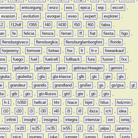
lemento
,
entsorgung
,
enzo
,
eos
,
epica
,
eqc
,
escort
,
evasion
,
evolution
,
evoque
,
exeo
,
expert
,
explorer
,
12
,
f12tdf
,
f355
,
f40
,
f430
,
f50
,
f60
,
fabia
,
man
,
fe
,
felicia
,
feroza
,
ferrari
,
ff
,
fiat
,
fiesta
,
figo
,
,
flensburgiveco
,
flensburgkia
,
flensburglamborghini
,
floride
,
,
forjeremy
,
formore
,
fortwo
,
fox
,
fr
,
fr-v
,
freeankauf
,
era
,
fuego
,
fuel
,
fuelcell
,
fullback
,
fura
,
fusion
,
fxx
,
laxy
,
gallardo
,
galloper
,
gear
,
gebrauchtwagen
,
gemini
,
giulia
,
giulietta
,
gla
,
gla-klasse
,
glb
,
glc
,
gle
,
gls
,
de
,
grandeur
,
grandis
,
grandland
,
großer
,
gs
,
gs/gsa
,
gt
gta
,
gtb
,
gtc
,
gtc4lusso
,
gtd
,
gte
,
gti
,
gto
,
,
h-1
,
h350
,
hellcat
,
hhr
,
hiace
,
hijet
,
hilux
,
holzmin
,
,
i10
,
i20
,
i3
,
i30
,
i40
,
i5
,
i8
,
ibiza
,
ich
,
idea
,
,
infinti
,
insight
,
insignia
,
integra
,
interstar
,
ion
,
ioniq
,
iveco
,
ix20
,
ix25
,
ix35
,
ix55
,
j1
,
j5
,
jalpa
,
jarama
,
mny
,
joice
,
journey
,
juke
,
jumper
,
jumpy
,
junior
,
justy
,