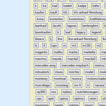
k
,
ka
,
kad
,
kadett
,
kadjar
,
käfer
,
kaufen
,
kauft
,
kfz
,
kfz-ankauf-flensburg
,
kona
,
kostenlos
,
kostenlose
,
kraftfahrze
laankauf
,
lacetti
,
laguna
,
lamborghini
,
l
laverkaufen
,
lc
,
leaf
,
legacy
,
legend
,
liteace
,
lj
,
lkw
,
lkw-ankauf-flensburg
,
lk
ls
,
lt
,
lupo
,
m
,
m1
,
m135i
,
m2
,
magentis
,
malibu
,
manta
,
marbella
,
ma
maxima
,
mazda
,
mazda2
,
mazda3
,
mb
mercedes-amg
,
mercedes-maybach
,
meriva
mitsubishi
,
miura
,
möchte
,
model
,
mode
monterey
,
montreal
,
monza
,
motorschade
murciélago
,
mustang
,
mx-5
,
n
,
navara
,
np300
,
nsx
,
nubira
,
nutzfahrzeugen
,
n
,
opc
,
opel
,
opirus
,
optima
,
orion
,
or
panamera
,
panda
,
partner
,
paseo
,
pass