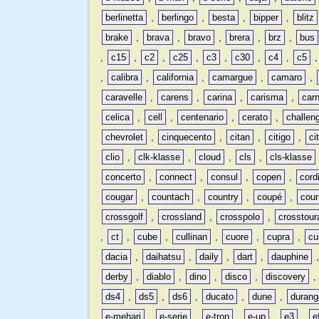
berlinetta
,
berlingo
,
besta
,
bipper
,
blitz
brake
,
brava
,
bravo
,
brera
,
brz
,
bus
,
c15
,
c2
,
c25
,
c3
,
c30
,
c4
,
c5
,
calibra
,
california
,
camargue
,
camaro
,
caravelle
,
carens
,
carina
,
carisma
,
carn
celica
,
cell
,
centenario
,
cerato
,
challen
chevrolet
,
cinquecento
,
citan
,
citigo
,
ci
clio
,
clk-klasse
,
cloud
,
cls
,
cls-klasse
concerto
,
connect
,
consul
,
copen
,
cord
cougar
,
countach
,
country
,
coupé
,
cour
crossgolf
,
crossland
,
crosspolo
,
crosstour
,
ct
,
cube
,
cullinan
,
cuore
,
cupra
,
cu
dacia
,
daihatsu
,
daily
,
dart
,
dauphine
derby
,
diablo
,
dino
,
disco
,
discovery
ds4
,
ds5
,
ds6
,
ducato
,
dune
,
durang
e-mehari
,
e-serie
,
e-tron
,
e-up
,
e3
,
e