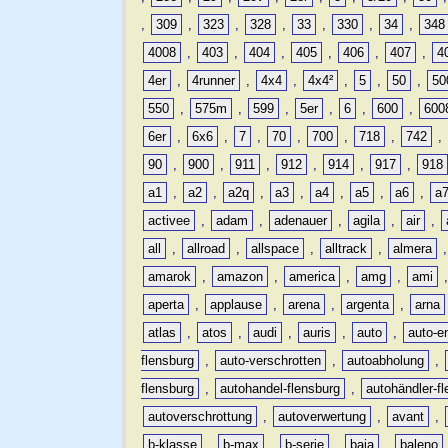
,
309
,
323
,
328
,
33
,
330
,
34
,
348
4008
,
403
,
404
,
405
,
406
,
407
,
4
4er
,
4runner
,
4x4
,
4x4²
,
5
,
50
,
50
550
,
575m
,
599
,
5er
,
6
,
600
,
600
6er
,
6x6
,
7
,
70
,
700
,
718
,
742
,
90
,
900
,
911
,
912
,
914
,
917
,
918
a1
,
a2
,
a2q
,
a3
,
a4
,
a5
,
a6
,
a
activee
,
adam
,
adenauer
,
agila
,
air
,
all
,
allroad
,
allspace
,
alltrack
,
almera
amarok
,
amazon
,
america
,
amg
,
ami
aperta
,
applause
,
arena
,
argenta
,
arna
atlas
,
atos
,
audi
,
auris
,
auto
,
auto-e
flensburg
,
auto-verschrotten
,
autoabholung
,
flensburg
,
autohandel-flensburg
,
autohändler-f
autoverschrottung
,
autoverwertung
,
avant
,
b-klasse
,
b-max
,
b-serie
,
baja
,
baleno