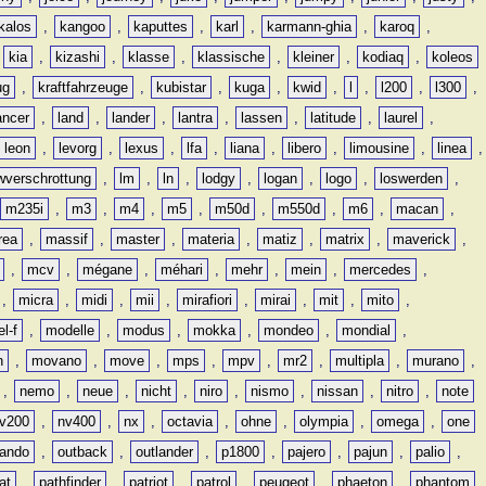
kalos
,
kangoo
,
kaputtes
,
karl
,
karmann-ghia
,
karoq
,
,
kia
,
kizashi
,
klasse
,
klassische
,
kleiner
,
kodiaq
,
koleos
ug
,
kraftfahrzeuge
,
kubistar
,
kuga
,
kwid
,
l
,
l200
,
l300
,
ancer
,
land
,
lander
,
lantra
,
lassen
,
latitude
,
laurel
,
leon
,
levorg
,
lexus
,
lfa
,
liana
,
libero
,
limousine
,
linea
,
wverschrottung
,
lm
,
ln
,
lodgy
,
logan
,
logo
,
loswerden
,
m235i
,
m3
,
m4
,
m5
,
m50d
,
m550d
,
m6
,
macan
,
rea
,
massif
,
master
,
materia
,
matiz
,
matrix
,
maverick
,
,
mcv
,
mégane
,
méhari
,
mehr
,
mein
,
mercedes
,
,
micra
,
midi
,
mii
,
mirafiori
,
mirai
,
mit
,
mito
,
l-f
,
modelle
,
modus
,
mokka
,
mondeo
,
mondial
,
n
,
movano
,
move
,
mps
,
mpv
,
mr2
,
multipla
,
murano
,
,
nemo
,
neue
,
nicht
,
niro
,
nismo
,
nissan
,
nitro
,
note
v200
,
nv400
,
nx
,
octavia
,
ohne
,
olympia
,
omega
,
one
lando
,
outback
,
outlander
,
p1800
,
pajero
,
pajun
,
palio
,
at
,
pathfinder
,
patriot
,
patrol
,
peugeot
,
phaeton
,
phantom