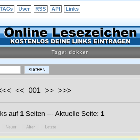
TAGs
User
RSS
API
Links
Tags: dokker
 <<< << 001 >> >>>
ks auf
1
Seiten --- Aktuelle Seite:
1
Neuer
Älter
Letzte