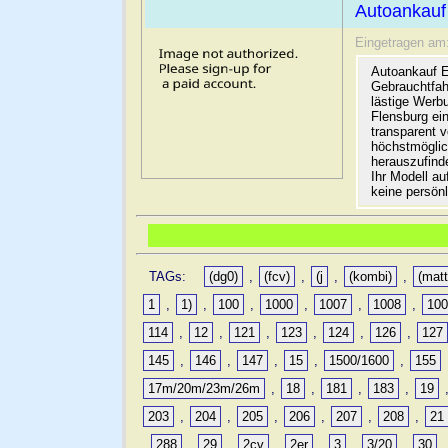
Autoankauf
Eingetragen am
Autoankauf E
Gebrauchtfah
lästige Werb
Flensburg ein
transparent 
höchstmöglic
herauszufinde
Ihr Modell a
keine persön
TAGs:
(dg0)
,
(fcv)
,
(j
,
(kombi)
,
(matt
1
,
1)
,
100
,
1000
,
1007
,
1008
,
10
114
,
12
,
121
,
123
,
124
,
126
,
127
145
,
146
,
147
,
15
,
1500/1600
,
155
17m/20m/23m/26m
,
18
,
181
,
183
,
19
203
,
204
,
205
,
206
,
207
,
208
,
21
,
288
,
29
,
2cv
,
2er
,
3
,
3/20
,
30