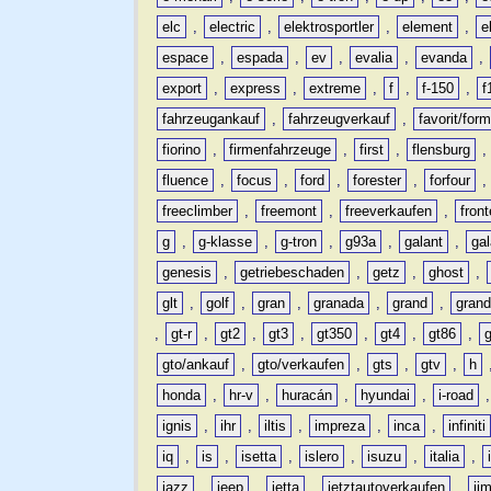
elc
,
electric
,
elektrosportler
,
element
,
e
espace
,
espada
,
ev
,
evalia
,
evanda
,
export
,
express
,
extreme
,
f
,
f-150
,
f
fahrzeugankauf
,
fahrzeugverkauf
,
favorit/for
fiorino
,
firmenfahrzeuge
,
first
,
flensburg
fluence
,
focus
,
ford
,
forester
,
forfour
freeclimber
,
freemont
,
freeverkaufen
,
front
g
,
g-klasse
,
g-tron
,
g93a
,
galant
,
ga
genesis
,
getriebeschaden
,
getz
,
ghost
,
glt
,
golf
,
gran
,
granada
,
grand
,
gran
,
gt-r
,
gt2
,
gt3
,
gt350
,
gt4
,
gt86
,
gto/ankauf
,
gto/verkaufen
,
gts
,
gtv
,
h
honda
,
hr-v
,
huracán
,
hyundai
,
i-road
ignis
,
ihr
,
iltis
,
impreza
,
inca
,
infiniti
iq
,
is
,
isetta
,
islero
,
isuzu
,
italia
,
jazz
,
jeep
,
jetta
,
jetztautoverkaufen
,
ji