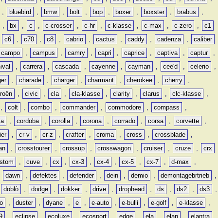
,
bluebird
,
bmw
,
bolt
,
bop
,
boxer
,
boxster
,
brabus
,
,
bx
,
c
,
c-crosser
,
c-hr
,
c-klasse
,
c-max
,
c-zero
,
c1
,
c6
,
c70
,
c8
,
cabrio
,
cactus
,
caddy
,
cadenza
,
caliber
campo
,
campus
,
camry
,
capri
,
caprice
,
captiva
,
captur
,
ival
,
carrera
,
cascada
,
cayenne
,
cayman
,
cee'd
,
celerio
,
ger
,
charade
,
charger
,
charmant
,
cherokee
,
cherry
,
troën
,
civic
,
cla
,
cla-klasse
,
clarity
,
clarus
,
clc-klasse
,
,
colt
,
combo
,
commander
,
commodore
,
compass
,
ia
,
cordoba
,
corolla
,
corona
,
corrado
,
corsa
,
corvette
,
ier
,
cr-v
,
cr-z
,
crafter
,
croma
,
cross
,
crossblade
,
an
,
crosstourer
,
crossup
,
crosswagon
,
cruiser
,
cruze
,
crx
stom
,
cuve
,
cx
,
cx-3
,
cx-4
,
cx-5
,
cx-7
,
d-max
,
,
dawn
,
defektes
,
defender
,
dein
,
demio
,
demontagebrtrieb
,
,
doblò
,
dodge
,
dokker
,
drive
,
drophead
,
ds
,
ds2
,
ds3
,
o
,
duster
,
dyane
,
e
,
e-auto
,
e-bulli
,
e-golf
,
e-klasse
,
9
,
eclipse
,
ecoluxe
,
ecosport
,
edge
,
ela
,
elan
,
elantra
,