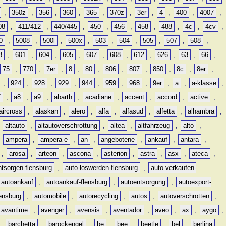
,
350z
,
356
,
360
,
365
,
370z
,
3er
,
4
,
400
,
4007
,
08
,
411/412
,
440/445
,
450
,
456
,
458
,
488
,
4c
,
4cv
,
0
,
5008
,
500l
,
500x
,
503
,
504
,
505
,
507
,
508
,
8
,
601
,
604
,
605
,
607
,
608
,
612
,
626
,
63
,
66
,
75
,
770
,
7er
,
8
,
80
,
806
,
807
,
850
,
8c
,
8er
,
,
924
,
928
,
929
,
944
,
959
,
968
,
9er
,
a
,
a-klasse
,
7
,
a8
,
a9
,
abarth
,
acadiane
,
accent
,
accord
,
active
,
aircross
,
alaskan
,
alero
,
alfa
,
alfasud
,
alfetta
,
alhambra
,
,
altauto
,
altautoverschrottung
,
altea
,
altfahrzeug
,
alto
,
,
ampera
,
ampera-e
,
an
,
angebotene
,
ankauf
,
antara
,
,
arosa
,
arteon
,
ascona
,
asterion
,
astra
,
asx
,
ateca
,
ntsorgen-flensburg
,
auto-loswerden-flensburg
,
auto-verkaufen-
autoankauf
,
autoankauf-flensburg
,
autoentsorgung
,
autoexport-
lensburg
,
automobile
,
autorecycling
,
autos
,
autoverschrotten
,
avantime
,
avenger
,
avensis
,
aventador
,
aveo
,
ax
,
aygo
,
,
barchetta
,
barockengel
,
be
,
bee
,
beetle
,
bel
,
berlina
,