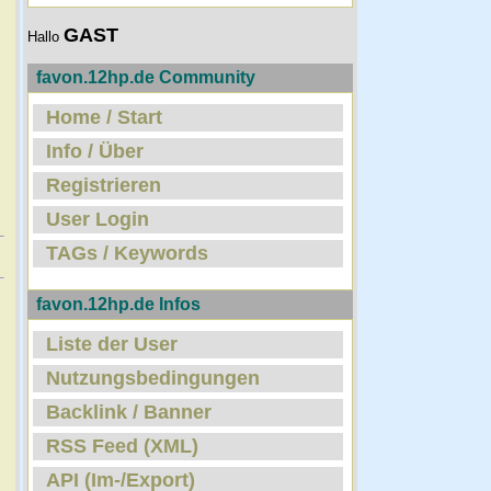
GAST
Hallo
favon.12hp.de Community
Home / Start
Info / Über
Registrieren
User Login
TAGs / Keywords
favon.12hp.de Infos
Liste der User
Nutzungsbedingungen
Backlink / Banner
RSS Feed (XML)
API (Im-/Export)