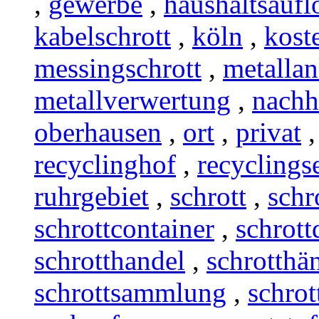
,
gewerbe
,
haushaltsauf
kabelschrott
,
köln
,
kost
messingschrott
,
metalla
metallverwertung
,
nachh
oberhausen
,
ort
,
privat
recyclinghof
,
recyclings
ruhrgebiet
,
schrott
,
schr
schrottcontainer
,
schrott
schrotthandel
,
schrotthä
schrottsammlung
,
schrot