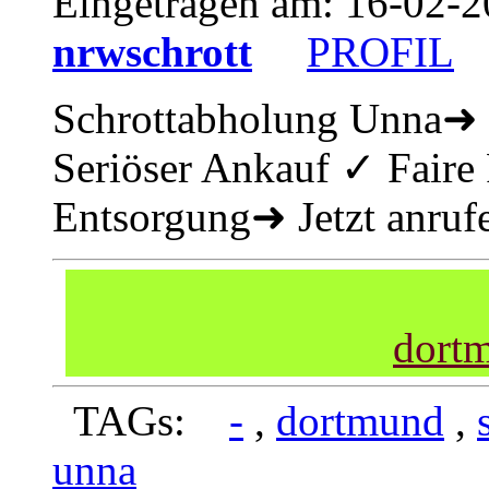
Eingetragen am:
16-02-2
nrwschrott
PROFIL
Schrottabholung Unna➜ 
Seriöser Ankauf ✓ Faire
Entsorgung➜ Jetzt anruf
dortm
TAGs:
-
,
dortmund
,
unna