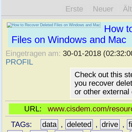
Erste
Neuer
Äl
How t
Files on Windows and Mac
Eingetragen am:
30-01-2018 (02:32:0
PROFIL
Check out this st
you recover dele
or other external
URL:
www.cisdem.com/resource
TAGs:
data
,
deleted
,
drive
,
f