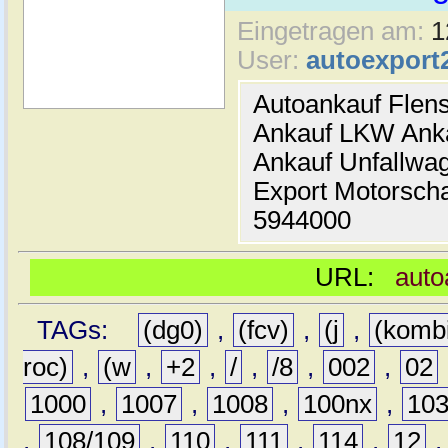
Eingetragen am:
1
User:
autoexport
Autoankauf Flen
Ankauf LKW Ank
Ankauf Unfallwa
Export Motorsch
5944000
URL:
auto
TAGs:
(dg0)
,
(fcv)
,
(j
,
(komb
roc)
,
(w
,
+2
,
/
,
/8
,
002
,
02
1000
,
1007
,
1008
,
100nx
,
10
,
108/109
,
110
,
111
,
114
,
12