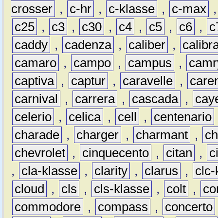
crosser
,
c-hr
,
c-klasse
,
c-max
c25
,
c3
,
c30
,
c4
,
c5
,
c6
,
c
caddy
,
cadenza
,
caliber
,
calibr
camaro
,
campo
,
campus
,
camr
captiva
,
captur
,
caravelle
,
care
carnival
,
carrera
,
cascada
,
cay
celerio
,
celica
,
cell
,
centenario
charade
,
charger
,
charmant
,
ch
chevrolet
,
cinquecento
,
citan
,
c
,
cla-klasse
,
clarity
,
clarus
,
clc-
cloud
,
cls
,
cls-klasse
,
colt
,
c
commodore
,
compass
,
concerto