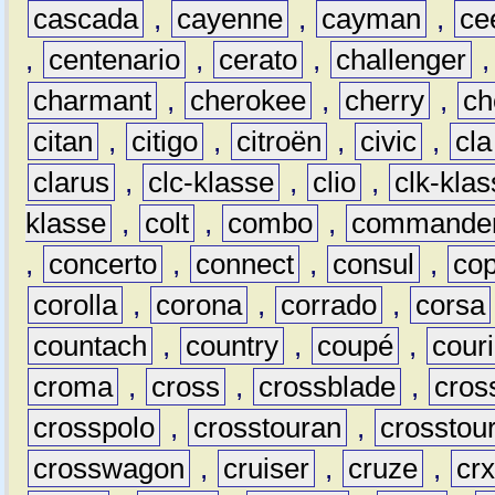
cascada
,
cayenne
,
cayman
,
ce
,
centenario
,
cerato
,
challenger
charmant
,
cherokee
,
cherry
,
ch
citan
,
citigo
,
citroën
,
civic
,
cla
clarus
,
clc-klasse
,
clio
,
clk-kla
klasse
,
colt
,
combo
,
commande
,
concerto
,
connect
,
consul
,
co
corolla
,
corona
,
corrado
,
corsa
countach
,
country
,
coupé
,
couri
croma
,
cross
,
crossblade
,
cros
crosspolo
,
crosstouran
,
crosstou
crosswagon
,
cruiser
,
cruze
,
cr