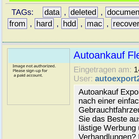
TAGs:
data
,
deleted
,
documen
from
,
hard
,
hdd
,
mac
,
recove
Autoankauf Fl
Eingetragen am:
1
User:
autoexport
Autoankauf Expo
nach einer einfac
Gebrauchtfahrze
Sie das Beste au
lästige Werbung
Verhandlungen? 