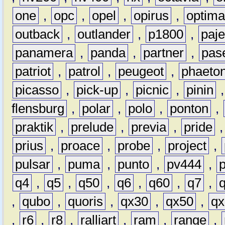
one
,
opc
,
opel
,
opirus
,
optim
outback
,
outlander
,
p1800
,
paje
panamera
,
panda
,
partner
,
pas
patriot
,
patrol
,
peugeot
,
phaeto
picasso
,
pick-up
,
picnic
,
pinin
flensburg
,
polar
,
polo
,
ponton
,
praktik
,
prelude
,
previa
,
pride
prius
,
proace
,
probe
,
project
,
pulsar
,
puma
,
punto
,
pv444
,
q4
,
q5
,
q50
,
q6
,
q60
,
q7
,
,
qubo
,
quoris
,
qx30
,
qx50
,
qx
,
r6
,
r8
,
ralliart
,
ram
,
range
,