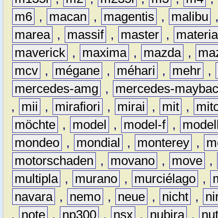
m6
,
macan
,
magentis
,
malibu
marea
,
massif
,
master
,
materi
maverick
,
maxima
,
mazda
,
ma
mcv
,
mégane
,
méhari
,
mehr
,
mercedes-amg
,
mercedes-mayba
,
mii
,
mirafiori
,
mirai
,
mit
,
mit
möchte
,
model
,
model-f
,
model
mondeo
,
mondial
,
monterey
,
m
motorschaden
,
movano
,
move
,
multipla
,
murano
,
murciélago
,
navara
,
nemo
,
neue
,
nicht
,
ni
,
note
,
np300
,
nsx
,
nubira
,
nu