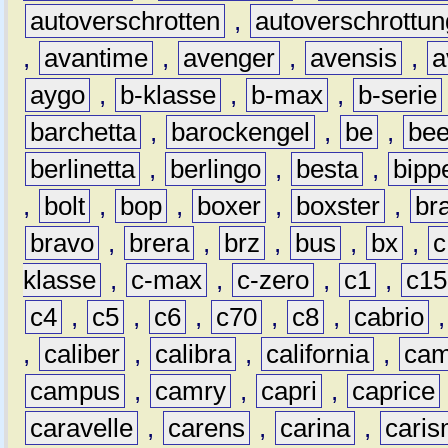
autoverschrotten
,
autoverschrottun
,
avantime
,
avenger
,
avensis
,
a
aygo
,
b-klasse
,
b-max
,
b-serie
barchetta
,
barockengel
,
be
,
be
berlinetta
,
berlingo
,
besta
,
bipp
,
bolt
,
bop
,
boxer
,
boxster
,
br
bravo
,
brera
,
brz
,
bus
,
bx
,
c
klasse
,
c-max
,
c-zero
,
c1
,
c15
c4
,
c5
,
c6
,
c70
,
c8
,
cabrio
,
caliber
,
calibra
,
california
,
cam
campus
,
camry
,
capri
,
caprice
caravelle
,
carens
,
carina
,
cari