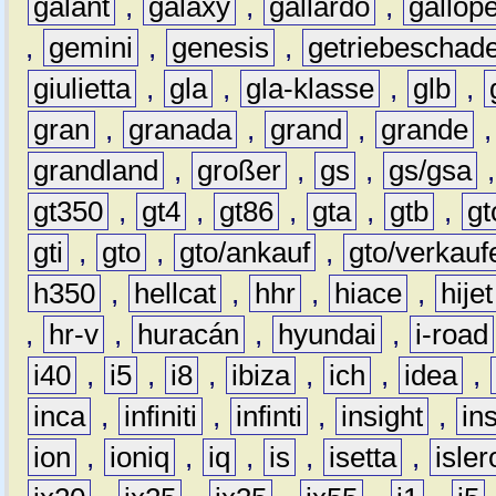
galant
,
galaxy
,
gallardo
,
gallop
,
gemini
,
genesis
,
getriebeschad
giulietta
,
gla
,
gla-klasse
,
glb
,
gran
,
granada
,
grand
,
grande
grandland
,
großer
,
gs
,
gs/gsa
gt350
,
gt4
,
gt86
,
gta
,
gtb
,
gt
gti
,
gto
,
gto/ankauf
,
gto/verkauf
h350
,
hellcat
,
hhr
,
hiace
,
hijet
,
hr-v
,
huracán
,
hyundai
,
i-road
i40
,
i5
,
i8
,
ibiza
,
ich
,
idea
,
inca
,
infiniti
,
infinti
,
insight
,
in
ion
,
ioniq
,
iq
,
is
,
isetta
,
isler