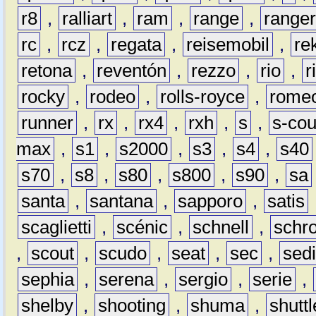
r8
,
ralliart
,
ram
,
range
,
range
rc
,
rcz
,
regata
,
reisemobil
,
re
retona
,
reventón
,
rezzo
,
rio
,
r
rocky
,
rodeo
,
rolls-royce
,
rome
runner
,
rx
,
rx4
,
rxh
,
s
,
s-co
max
,
s1
,
s2000
,
s3
,
s4
,
s40
s70
,
s8
,
s80
,
s800
,
s90
,
sa
santa
,
santana
,
sapporo
,
satis
scaglietti
,
scénic
,
schnell
,
schro
,
scout
,
scudo
,
seat
,
sec
,
sedi
sephia
,
serena
,
sergio
,
serie
,
shelby
,
shooting
,
shuma
,
shuttl