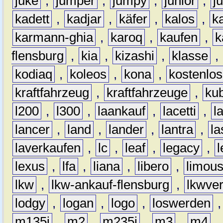
juke
,
jumper
,
jumpy
,
junior
,
j
kadett
,
kadjar
,
käfer
,
kalos
,
k
karmann-ghia
,
karoq
,
kaufen
,
k
flensburg
,
kia
,
kizashi
,
klasse
,
kodiaq
,
koleos
,
kona
,
kostenlos
kraftfahrzeug
,
kraftfahrzeuge
,
kub
l200
,
l300
,
laankauf
,
lacetti
,
l
lancer
,
land
,
lander
,
lantra
,
la
laverkaufen
,
lc
,
leaf
,
legacy
,
lexus
,
lfa
,
liana
,
libero
,
limous
lkw
,
lkw-ankauf-flensburg
,
lkwver
lodgy
,
logan
,
logo
,
loswerden
m135i
,
m2
,
m235i
,
m3
,
m4
,