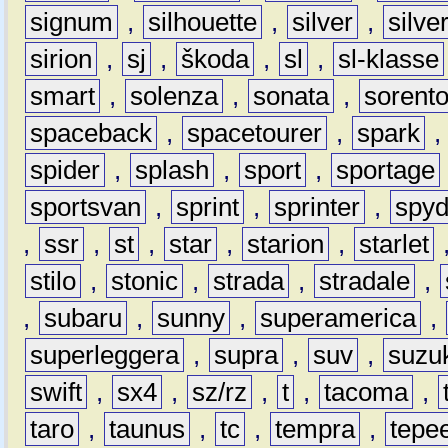
signum
,
silhouette
,
silver
,
silve
sirion
,
sj
,
škoda
,
sl
,
sl-klasse
smart
,
solenza
,
sonata
,
sorent
spaceback
,
spacetourer
,
spark
spider
,
splash
,
sport
,
sportage
sportsvan
,
sprint
,
sprinter
,
spyd
,
ssr
,
st
,
star
,
starion
,
starlet
stilo
,
stonic
,
strada
,
stradale
,
,
subaru
,
sunny
,
superamerica
,
superleggera
,
supra
,
suv
,
suzu
swift
,
sx4
,
sz/rz
,
t
,
tacoma
,
taro
,
taunus
,
tc
,
tempra
,
tepe