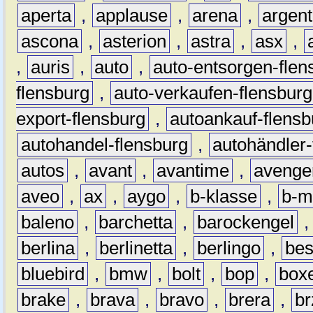
aperta
,
applause
,
arena
,
argen
ascona
,
asterion
,
astra
,
asx
,
,
auris
,
auto
,
auto-entsorgen-flen
flensburg
,
auto-verkaufen-flensburg
export-flensburg
,
autoankauf-flensb
autohandel-flensburg
,
autohändler-
autos
,
avant
,
avantime
,
avenge
aveo
,
ax
,
aygo
,
b-klasse
,
b-m
baleno
,
barchetta
,
barockengel
berlina
,
berlinetta
,
berlingo
,
bes
bluebird
,
bmw
,
bolt
,
bop
,
box
brake
,
brava
,
bravo
,
brera
,
br