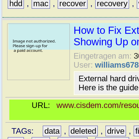
hdd
,
mac
,
recover
,
recovery
,
How to Fix Ext
Showing Up o
Eingetragen am:
3
User:
williams678
External hard dr
Here is the guide
URL:
www.cisdem.com/resour
TAGs:
data
,
deleted
,
drive
,
f