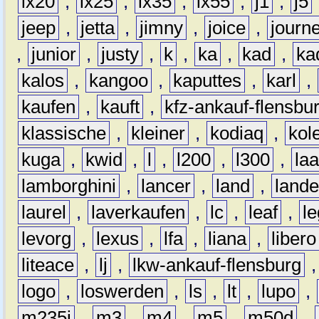
ix20
,
ix25
,
ix35
,
ix55
,
j1
,
j5
jeep
,
jetta
,
jimny
,
joice
,
journ
,
junior
,
justy
,
k
,
ka
,
kad
,
ka
kalos
,
kangoo
,
kaputtes
,
karl
,
kaufen
,
kauft
,
kfz-ankauf-flensbu
klassische
,
kleiner
,
kodiaq
,
kol
kuga
,
kwid
,
l
,
l200
,
l300
,
la
lamborghini
,
lancer
,
land
,
lande
laurel
,
laverkaufen
,
lc
,
leaf
,
l
levorg
,
lexus
,
lfa
,
liana
,
libero
liteace
,
lj
,
lkw-ankauf-flensburg
logo
,
loswerden
,
ls
,
lt
,
lupo
,
m235i
,
m3
,
m4
,
m5
,
m50d
,