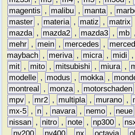
magentis
,
malibu
,
manta
,
marb
master
,
materia
,
matiz
,
matrix
mazda
,
mazda2
,
mazda3
,
mb
mehr
,
mein
,
mercedes
,
merce
maybach
,
meriva
,
micra
,
midi
mit
,
mito
,
mitsubishi
,
miura
,
modelle
,
modus
,
mokka
,
mond
montreal
,
monza
,
motorschaden
mpv
,
mr2
,
multipla
,
murano
,
mx-5
,
n
,
navara
,
nemo
,
neue
nissan
,
nitro
,
note
,
np300
,
ns
,
nv200
,
nv400
,
nx
,
octavia
,
o