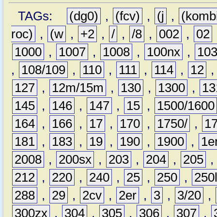
TAGs:
(dg0)
,
(fcv)
,
(j
,
(komb
roc)
,
(w
,
+2
,
/
,
/8
,
002
,
02
1000
,
1007
,
1008
,
100nx
,
10
,
108/109
,
110
,
111
,
114
,
12
127
,
12m/15m
,
130
,
1300
,
13
145
,
146
,
147
,
15
,
1500/1600
164
,
166
,
17
,
170
,
1750/
,
1
181
,
183
,
19
,
190
,
1900
,
1e
2008
,
200sx
,
203
,
204
,
205
212
,
220
,
240
,
25
,
250
,
250
288
,
29
,
2cv
,
2er
,
3
,
3/20
,
300zx
,
304
,
305
,
306
,
307
,