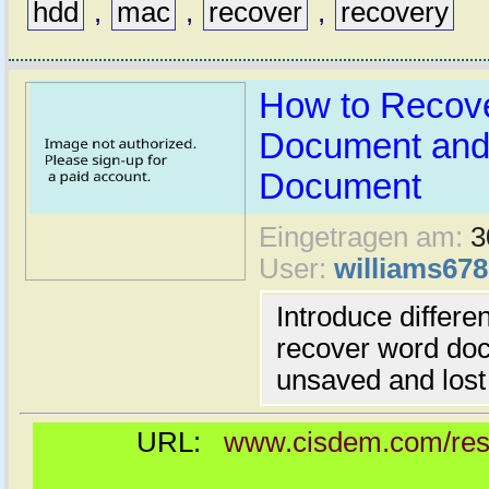
hdd
,
mac
,
recover
,
recovery
How to Recov
Document and
Document
Eingetragen am:
3
User:
williams678
Introduce differ
recover word do
unsaved and los
URL:
www.cisdem.com/reso