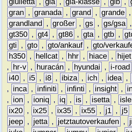
giulietta
,
gla
,
gla-klasse
,
glb
,
gran
,
granada
,
grand
,
grande
grandland
,
großer
,
gs
,
gs/gsa
gt350
,
gt4
,
gt86
,
gta
,
gtb
,
gt
gti
,
gto
,
gto/ankauf
,
gto/verkauf
h350
,
hellcat
,
hhr
,
hiace
,
hijet
,
hr-v
,
huracán
,
hyundai
,
i-road
i40
,
i5
,
i8
,
ibiza
,
ich
,
idea
,
,
inca
,
infiniti
,
infinti
,
insight
,
i
,
ion
,
ioniq
,
iq
,
is
,
isetta
,
isl
ix20
,
ix25
,
ix35
,
ix55
,
j1
,
j5
jeep
,
jetta
,
jetztautoverkaufen
,