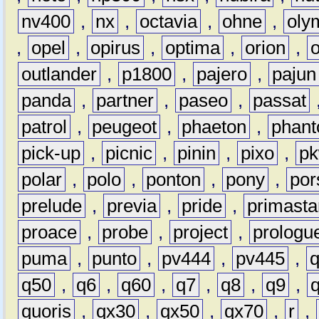
nv400
,
nx
,
octavia
,
ohne
,
oly
,
opel
,
opirus
,
optima
,
orion
,
outlander
,
p1800
,
pajero
,
pajun
panda
,
partner
,
paseo
,
passat
patrol
,
peugeot
,
phaeton
,
phan
pick-up
,
picnic
,
pinin
,
pixo
,
p
polar
,
polo
,
ponton
,
pony
,
por
prelude
,
previa
,
pride
,
primasta
proace
,
probe
,
project
,
prologu
puma
,
punto
,
pv444
,
pv445
,
q50
,
q6
,
q60
,
q7
,
q8
,
q9
,
quoris
,
qx30
,
qx50
,
qx70
,
r
,