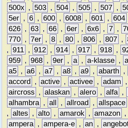
500x
,
503
,
504
,
505
,
507
,
5
5er
,
6
,
600
,
6008
,
601
,
604
626
,
63
,
66
,
6er
,
6x6
,
7
,
7
770
,
7er
,
8
,
80
,
806
,
807
,
,
911
,
912
,
914
,
917
,
918
,
9
959
,
968
,
9er
,
a
,
a-klasse
,
a5
,
a6
,
a7
,
a8
,
a9
,
abarth
,
accord
,
active
,
activee
,
adam
aircross
,
alaskan
,
alero
,
alfa
,
alhambra
,
all
,
allroad
,
allspace
,
altes
,
alto
,
amarok
,
amazon
ampera
,
ampera-e
,
an
,
angebo