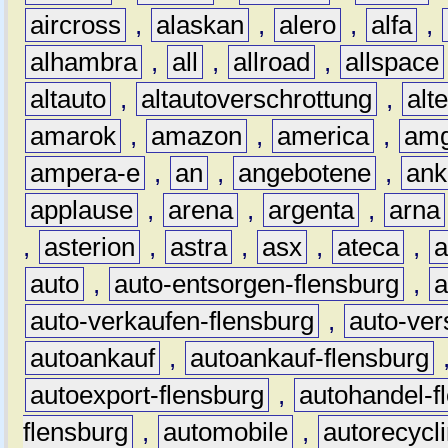
aircross
,
alaskan
,
alero
,
alfa
,
alhambra
,
all
,
allroad
,
allspace
altauto
,
altautoverschrottung
,
alt
amarok
,
amazon
,
america
,
am
ampera-e
,
an
,
angebotene
,
ank
applause
,
arena
,
argenta
,
arna
,
asterion
,
astra
,
asx
,
ateca
,
a
auto
,
auto-entsorgen-flensburg
,
a
auto-verkaufen-flensburg
,
auto-ver
autoankauf
,
autoankauf-flensburg
autoexport-flensburg
,
autohandel-f
flensburg
,
automobile
,
autorecycl