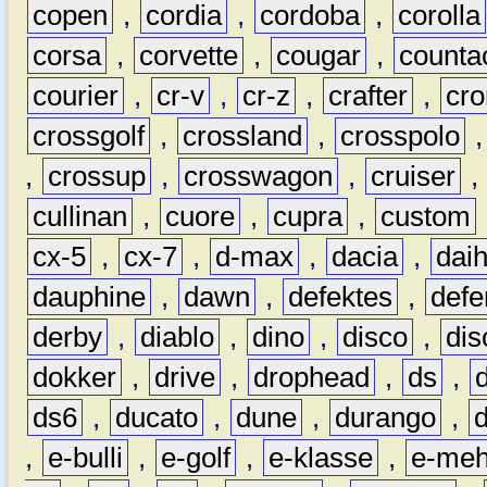
copen
,
cordia
,
cordoba
,
corolla
corsa
,
corvette
,
cougar
,
counta
courier
,
cr-v
,
cr-z
,
crafter
,
cr
crossgolf
,
crossland
,
crosspolo
,
crossup
,
crosswagon
,
cruiser
,
cullinan
,
cuore
,
cupra
,
custom
cx-5
,
cx-7
,
d-max
,
dacia
,
dai
dauphine
,
dawn
,
defektes
,
defe
derby
,
diablo
,
dino
,
disco
,
dis
dokker
,
drive
,
drophead
,
ds
,
ds6
,
ducato
,
dune
,
durango
,
,
e-bulli
,
e-golf
,
e-klasse
,
e-meh