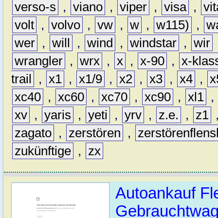
verso-s
,
viano
,
viper
,
visa
,
vi
volt
,
volvo
,
vw
,
w
,
w115)
,
w
wer
,
will
,
wind
,
windstar
,
wir
wrangler
,
wrx
,
x
,
x-90
,
x-klas
trail
,
x1
,
x1/9
,
x2
,
x3
,
x4
,
x
xc40
,
xc60
,
xc70
,
xc90
,
xl1
,
xv
,
yaris
,
yeti
,
yrv
,
z.e.
,
z1
zagato
,
zerstören
,
zerstörenflen
zukünftige
,
zx
Autoankauf Fl
Gebrauchtwage