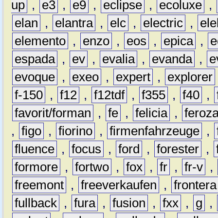
up
,
e3
,
e9
,
eclipse
,
ecoluxe
,
elan
,
elantra
,
elc
,
electric
,
ele
elemento
,
enzo
,
eos
,
epica
,
e
espada
,
ev
,
evalia
,
evanda
,
e
evoque
,
exeo
,
expert
,
explorer
f-150
,
f12
,
f12tdf
,
f355
,
f40
,
favorit/forman
,
fe
,
felicia
,
feroz
,
figo
,
fiorino
,
firmenfahrzeuge
,
fluence
,
focus
,
ford
,
forester
,
formore
,
fortwo
,
fox
,
fr
,
fr-v
,
freemont
,
freeverkaufen
,
frontera
fullback
,
fura
,
fusion
,
fxx
,
g
,