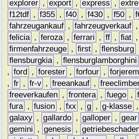
explorer
,
export
,
express
,
extr
f12tdf
,
f355
,
f40
,
f430
,
f50
,
f
fahrzeugankauf
,
fahrzeugverkauf
felicia
,
feroza
,
ferrari
,
ff
,
fiat
firmenfahrzeuge
,
first
,
flensburg
flensburgkia
,
flensburglamborghini
,
ford
,
forester
,
forfour
,
forjere
,
fr
,
fr-v
,
freeankauf
,
freeclimbe
freeverkaufen
,
frontera
,
fuego
,
fura
,
fusion
,
fxx
,
g
,
g-klasse
galaxy
,
gallardo
,
galloper
,
gear
gemini
,
genesis
,
getriebeschade