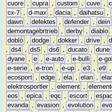
cuore
,
cupra
,
custom
,
cuve
,
cx-7
,
d-max
,
dacia
,
daihatsu
,
dawn
,
defektes
,
defender
,
dein
demontagebrtrieb
,
derby
,
diablo
doblò
,
dodge
,
dokker
,
drive
,
,
ds4
,
ds5
,
ds6
,
ducato
,
dune
dyane
,
e
,
e-auto
,
e-bulli
,
e-gol
e-serie
,
e-tron
,
e-up
,
e3
,
e9
ecosport
,
edge
,
ela
,
elan
,
ela
elektrosportler
,
element
,
element
eos
,
epica
,
eqc
,
escort
,
espa
evanda
,
evasion
,
evolution
,
ev