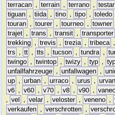
terracan
,
terrain
,
terrano
,
testa
tiguan
,
tiida
,
tino
,
tipo
,
toledo
touran
,
tourer
,
tourneo
,
towner
trajet
,
trans
,
transit
,
transporter
trekking
,
trevis
,
trezia
,
tribeca
trs
,
tt
,
tts
,
tucson
,
tundra
,
tu
twingo
,
twintop
,
twizy
,
typ
,
ty
unfallfahrzeuge
,
unfallwagen
,
un
up
,
urban
,
urraco
,
urus
,
urva
v6
,
v60
,
v70
,
v8
,
v90
,
vane
,
vel
,
velar
,
veloster
,
veneno
,
verkaufen
,
verschrotten
,
verschro