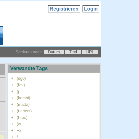
Registrieren
Login
Sortieren nach:
Datum
Titel
URL
Verwandte Tags
+
(dg0)
+
(fcv)
+
(j
+
(kombi)
+
(matta)
+
(t-cross)
+
(t-roc)
+
(w
+
+2
+
/