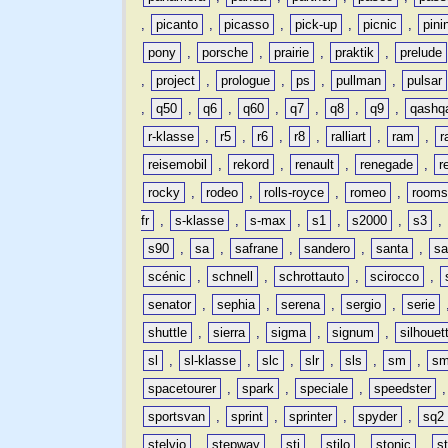
,
picanto
,
picasso
,
pick-up
,
picnic
,
pini
pony
,
porsche
,
prairie
,
praktik
,
prelude
,
project
,
prologue
,
ps
,
pullman
,
pulsar
,
q50
,
q6
,
q60
,
q7
,
q8
,
q9
,
qashq
r-klasse
,
r5
,
r6
,
r8
,
ralliart
,
ram
,
r
reisemobil
,
rekord
,
renault
,
renegade
,
r
rocky
,
rodeo
,
rolls-royce
,
romeo
,
rooms
fr
,
s-klasse
,
s-max
,
s1
,
s2000
,
s3
,
s90
,
sa
,
safrane
,
sandero
,
santa
,
sa
scénic
,
schnell
,
schrottauto
,
scirocco
,
senator
,
sephia
,
serena
,
sergio
,
serie
shuttle
,
sierra
,
sigma
,
signum
,
silhouet
sl
,
sl-klasse
,
slc
,
slr
,
sls
,
sm
,
sm
spacetourer
,
spark
,
speciale
,
speedster
sportsvan
,
sprint
,
sprinter
,
spyder
,
sq2
stelvio
,
stepway
,
sti
,
stilo
,
stonic
,
s