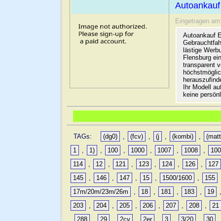
Autoankauf
Eingetragen am
Autoankauf E
Gebrauchtfah
lästige Werb
Flensburg ein
transparent 
höchstmöglic
herauszufinde
Ihr Modell a
keine persön
TAGs:
(dg0)
,
(fcv)
,
(j
,
(kombi)
,
(matt
1
,
1)
,
100
,
1000
,
1007
,
1008
,
10
114
,
12
,
121
,
123
,
124
,
126
,
127
145
,
146
,
147
,
15
,
1500/1600
,
155
17m/20m/23m/26m
,
18
,
181
,
183
,
19
203
,
204
,
205
,
206
,
207
,
208
,
21
,
288
,
29
,
2cv
,
2er
,
3
,
3/20
,
30