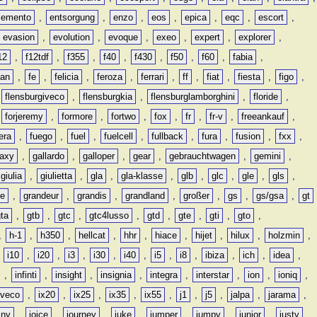
lemento
,
entsorgung
,
enzo
,
eos
,
epica
,
eqc
,
escort
,
evasion
,
evolution
,
evoque
,
exeo
,
expert
,
explorer
,
12
,
f12tdf
,
f355
,
f40
,
f430
,
f50
,
f60
,
fabia
,
man
,
fe
,
felicia
,
feroza
,
ferrari
,
ff
,
fiat
,
fiesta
,
figo
,
,
flensburgiveco
,
flensburgkia
,
flensburglamborghini
,
floride
,
,
forjeremy
,
formore
,
fortwo
,
fox
,
fr
,
fr-v
,
freeankauf
,
era
,
fuego
,
fuel
,
fuelcell
,
fullback
,
fura
,
fusion
,
fxx
,
laxy
,
gallardo
,
galloper
,
gear
,
gebrauchtwagen
,
gemini
,
giulia
,
giulietta
,
gla
,
gla-klasse
,
glb
,
glc
,
gle
,
gls
,
de
,
grandeur
,
grandis
,
grandland
,
großer
,
gs
,
gs/gsa
,
gt
gta
,
gtb
,
gtc
,
gtc4lusso
,
gtd
,
gte
,
gti
,
gto
,
,
h-1
,
h350
,
hellcat
,
hhr
,
hiace
,
hijet
,
hilux
,
holzmin
,
,
i10
,
i20
,
i3
,
i30
,
i40
,
i5
,
i8
,
ibiza
,
ich
,
idea
,
,
infinti
,
insight
,
insignia
,
integra
,
interstar
,
ion
,
ioniq
,
iveco
,
ix20
,
ix25
,
ix35
,
ix55
,
j1
,
j5
,
jalpa
,
jarama
,
mny
,
joice
,
journey
,
juke
,
jumper
,
jumpy
,
junior
,
justy
,