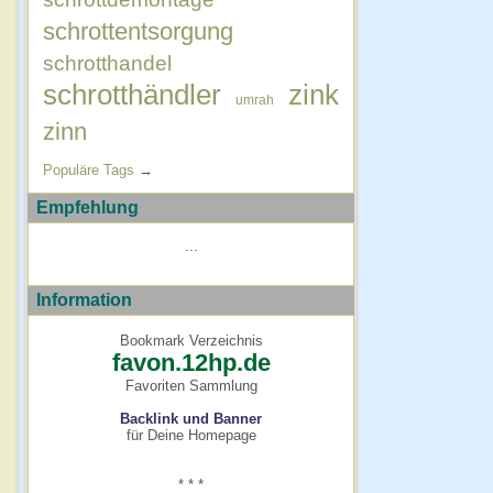
schrottentsorgung
schrotthandel
schrotthändler
zink
umrah
zinn
Populäre Tags
→
Empfehlung
...
Information
Bookmark Verzeichnis
favon.12hp.de
Favoriten Sammlung
Backlink und Banner
für Deine Homepage
* * *