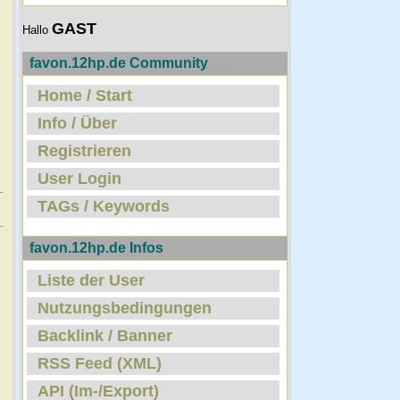
GAST
Hallo
favon.12hp.de Community
Home / Start
Info / Über
Registrieren
User Login
TAGs / Keywords
favon.12hp.de Infos
Liste der User
Nutzungsbedingungen
Backlink / Banner
RSS Feed (XML)
API (Im-/Export)