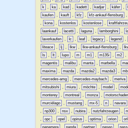
k
,
ka
,
kad
,
kadett
,
kadjar
,
käfer
,
kaufen
,
kauft
,
kfz
,
kfz-ankauf-flensburg
,
kona
,
kostenlos
,
kostenlose
,
kraftfahrze
laankauf
,
lacetti
,
laguna
,
lamborghini
,
l
laverkaufen
,
lc
,
leaf
,
legacy
,
legend
,
liteace
,
lj
,
lkw
,
lkw-ankauf-flensburg
,
lk
ls
,
lt
,
lupo
,
m
,
m1
,
m135i
,
m2
,
magentis
,
malibu
,
manta
,
marbella
,
ma
maxima
,
mazda
,
mazda2
,
mazda3
,
mb
mercedes-amg
,
mercedes-maybach
,
meriva
mitsubishi
,
miura
,
möchte
,
model
,
mode
monterey
,
montreal
,
monza
,
motorschade
murciélago
,
mustang
,
mx-5
,
n
,
navara
,
np300
,
nsx
,
nubira
,
nutzfahrzeugen
,
n
,
opc
,
opel
,
opirus
,
optima
,
orion
,
or
panamera
,
panda
,
partner
,
paseo
,
pass