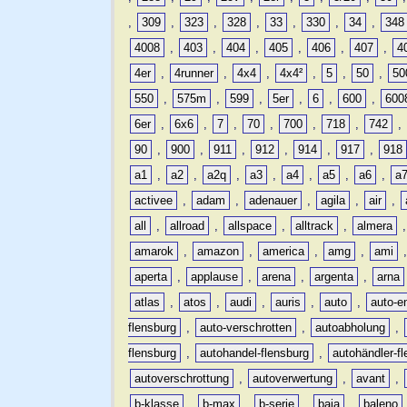
,
309
,
323
,
328
,
33
,
330
,
34
,
348
4008
,
403
,
404
,
405
,
406
,
407
,
4
4er
,
4runner
,
4x4
,
4x4²
,
5
,
50
,
50
550
,
575m
,
599
,
5er
,
6
,
600
,
600
6er
,
6x6
,
7
,
70
,
700
,
718
,
742
,
90
,
900
,
911
,
912
,
914
,
917
,
918
a1
,
a2
,
a2q
,
a3
,
a4
,
a5
,
a6
,
a
activee
,
adam
,
adenauer
,
agila
,
air
,
all
,
allroad
,
allspace
,
alltrack
,
almera
amarok
,
amazon
,
america
,
amg
,
ami
aperta
,
applause
,
arena
,
argenta
,
arna
atlas
,
atos
,
audi
,
auris
,
auto
,
auto-e
flensburg
,
auto-verschrotten
,
autoabholung
,
flensburg
,
autohandel-flensburg
,
autohändler-f
autoverschrottung
,
autoverwertung
,
avant
,
b-klasse
,
b-max
,
b-serie
,
baja
,
baleno