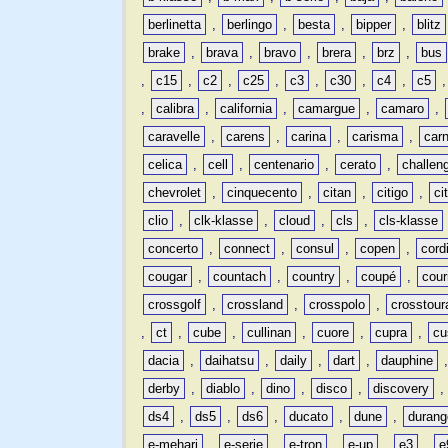
berlinetta
,
berlingo
,
besta
,
bipper
,
blitz
brake
,
brava
,
bravo
,
brera
,
brz
,
bus
,
c15
,
c2
,
c25
,
c3
,
c30
,
c4
,
c5
,
calibra
,
california
,
camargue
,
camaro
,
caravelle
,
carens
,
carina
,
carisma
,
carn
celica
,
cell
,
centenario
,
cerato
,
challen
chevrolet
,
cinquecento
,
citan
,
citigo
,
ci
clio
,
clk-klasse
,
cloud
,
cls
,
cls-klasse
concerto
,
connect
,
consul
,
copen
,
cord
cougar
,
countach
,
country
,
coupé
,
cour
crossgolf
,
crossland
,
crosspolo
,
crosstour
,
ct
,
cube
,
cullinan
,
cuore
,
cupra
,
cu
dacia
,
daihatsu
,
daily
,
dart
,
dauphine
derby
,
diablo
,
dino
,
disco
,
discovery
ds4
,
ds5
,
ds6
,
ducato
,
dune
,
durang
e-mehari
,
e-serie
,
e-tron
,
e-up
,
e3
,
e