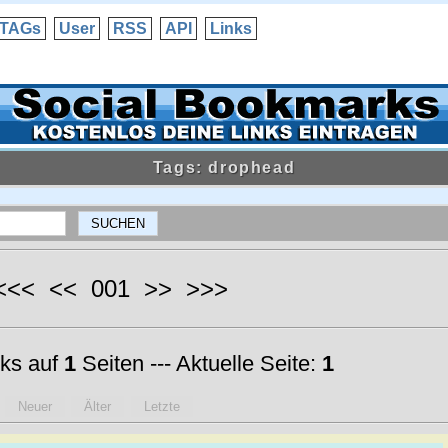
TAGs
User
RSS
API
Links
Tags: drophead
 <<< << 001 >> >>>
ks auf
1
Seiten --- Aktuelle Seite:
1
Neuer
Älter
Letzte