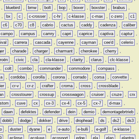
,
bluebird
,
bmw
,
bolt
,
bop
,
boxer
,
boxster
,
brabus
,
,
bx
,
c
,
c-crosser
,
c-hr
,
c-klasse
,
c-max
,
c-zero
,
c1
,
c6
,
c70
,
c8
,
cabrio
,
cactus
,
caddy
,
cadenza
,
caliber
campo
,
campus
,
camry
,
capri
,
caprice
,
captiva
,
captur
,
ival
,
carrera
,
cascada
,
cayenne
,
cayman
,
cee'd
,
celerio
,
ger
,
charade
,
charger
,
charmant
,
cherokee
,
cherry
,
troën
,
civic
,
cla
,
cla-klasse
,
clarity
,
clarus
,
clc-klasse
,
,
colt
,
combo
,
commander
,
commodore
,
compass
,
ia
,
cordoba
,
corolla
,
corona
,
corrado
,
corsa
,
corvette
,
ier
,
cr-v
,
cr-z
,
crafter
,
croma
,
cross
,
crossblade
,
an
,
crosstourer
,
crossup
,
crosswagon
,
cruiser
,
cruze
,
crx
stom
,
cuve
,
cx
,
cx-3
,
cx-4
,
cx-5
,
cx-7
,
d-max
,
,
dawn
,
defektes
,
defender
,
dein
,
demio
,
demontagebrtrieb
,
,
doblò
,
dodge
,
dokker
,
drive
,
drophead
,
ds
,
ds2
,
ds3
,
o
,
duster
,
dyane
,
e
,
e-auto
,
e-bulli
,
e-golf
,
e-klasse
,
9
,
eclipse
,
ecoluxe
,
ecosport
,
edge
,
ela
,
elan
,
elantra
,