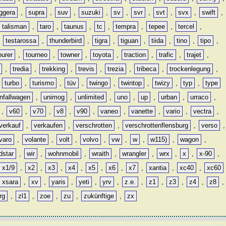
ggera
,
supra
,
suv
,
suzuki
,
sv
,
svr
,
svt
,
svx
,
swift
,
talisman
,
taro
,
taunus
,
tc
,
tempra
,
tepee
,
tercel
,
,
testarossa
,
thunderbird
,
tigra
,
tiguan
,
tiida
,
tino
,
tipo
,
ourer
,
tourneo
,
towner
,
toyota
,
traction
,
trafic
,
trajet
,
,
tredia
,
trekking
,
trevis
,
trezia
,
tribeca
,
trockenlegung
,
,
turbo
,
turismo
,
tüv
,
twingo
,
twintop
,
twizy
,
typ
,
type
nfallwagen
,
unimog
,
unlimited
,
uno
,
up
,
urban
,
urraco
,
,
v60
,
v70
,
v8
,
v90
,
vaneo
,
vanette
,
vario
,
vectra
,
verkauf
,
verkaufen
,
verschrotten
,
verschrottenflensburg
,
verso
,
varo
,
volante
,
volt
,
volvo
,
vw
,
w
,
w115)
,
wagon
,
dstar
,
wir
,
wohnmobil
,
wraith
,
wrangler
,
wrx
,
x
,
x-90
,
x1/9
,
x2
,
x3
,
x4
,
x5
,
x6
,
x7
,
xantia
,
xc40
,
xc60
xsara
,
xv
,
yaris
,
yeti
,
yrv
,
z.e.
,
z1
,
z3
,
z4
,
z8
,
rg
,
zl1
,
zoe
,
zu
,
zukünftige
,
zx