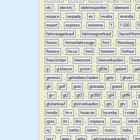
elc
,
electric
,
elektrosportler
,
element
,
e
espace
,
espada
,
ev
,
evalia
,
evanda
,
export
,
express
,
extreme
,
f
,
f-150
,
f
fahrzeugankauf
,
fahrzeugverkauf
,
favorit/for
fiorino
,
firmenfahrzeuge
,
first
,
flensburg
fluence
,
focus
,
ford
,
forester
,
forfour
freeclimber
,
freemont
,
freeverkaufen
,
front
g
,
g-klasse
,
g-tron
,
g93a
,
galant
,
ga
genesis
,
getriebeschaden
,
getz
,
ghost
,
glt
,
golf
,
gran
,
granada
,
grand
,
gran
,
gt-r
,
gt2
,
gt3
,
gt350
,
gt4
,
gt86
,
gto/ankauf
,
gto/verkaufen
,
gts
,
gtv
,
h
honda
,
hr-v
,
huracán
,
hyundai
,
i-road
ignis
,
ihr
,
iltis
,
impreza
,
inca
,
infiniti
iq
,
is
,
isetta
,
islero
,
isuzu
,
italia
,
jazz
,
jeep
,
jetta
,
jetztautoverkaufen
,
ji