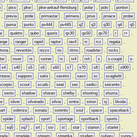
n
,
pixo
,
pkw
,
pkw-ankauf-flensburg
,
polar
,
polo
,
ponton
,
,
previa
,
pride
,
primastar
,
primera
,
prius
,
proace
,
probe
,
puma
,
punto
,
pv444
,
pv445
,
q2
,
q3
,
q30
,
q4
,
q5
ai
,
quattro
,
qubo
,
quoris
,
qx30
,
qx50
,
qx70
,
r
,
r+
,
ange
,
ranger
,
rapid
,
raptor
,
rav4
,
rc
,
rcz
,
regata
,
etona
,
reventón
,
rezzo
,
rio
,
ritmo
,
roadster
,
rocks
,
ter
,
rover
,
rs
,
runner
,
rx
,
rx4
,
rxh
,
s
,
s-coupé
,
s-
s4
,
s40
,
s5
,
s6
,
s60
,
s7
,
s70
,
s8
,
s80
,
s800
,
ntana
,
sapporo
,
satis
,
saveiro
,
saxo
,
sc
,
scaglietti
,
scorpio
,
scout
,
scudo
,
seat
,
sec
,
sedici
,
seicento
,
,
sesto
,
shadow
,
sharan
,
shelby
,
shooting
,
shuma
,
te
,
silver
,
silverado
,
silvia
,
sintra
,
sirion
,
sj
,
škoda
,
art
,
solenza
,
sonata
,
sorento
,
soul
,
space
,
spaceback
,
,
spider
,
splash
,
sport
,
sportage
,
sportback
,
sports
,
,
sq5
,
sq7
,
srt
,
ssr
,
st
,
star
,
starion
,
starlet
,
trada
,
stradale
,
stream
,
streetka
,
studien
,
subaru
,
sunny
,