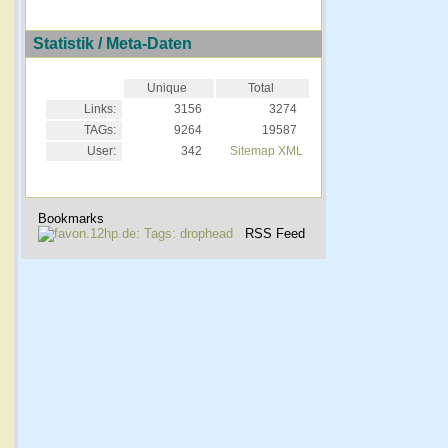
Statistik / Meta-Daten
Unique
Total
Links:
3156
3274
TAGs:
9264
19587
User:
342
Sitemap XML
Bookmarks
RSS Feed