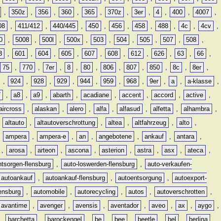
,
350z
,
356
,
360
,
365
,
370z
,
3er
,
4
,
400
,
4007
,
08
,
411/412
,
440/445
,
450
,
456
,
458
,
488
,
4c
,
4cv
,
0
,
5008
,
500l
,
500x
,
503
,
504
,
505
,
507
,
508
,
8
,
601
,
604
,
605
,
607
,
608
,
612
,
626
,
63
,
66
,
75
,
770
,
7er
,
8
,
80
,
806
,
807
,
850
,
8c
,
8er
,
,
924
,
928
,
929
,
944
,
959
,
968
,
9er
,
a
,
a-klasse
,
7
,
a8
,
a9
,
abarth
,
acadiane
,
accent
,
accord
,
active
,
aircross
,
alaskan
,
alero
,
alfa
,
alfasud
,
alfetta
,
alhambra
,
,
altauto
,
altautoverschrottung
,
altea
,
altfahrzeug
,
alto
,
,
ampera
,
ampera-e
,
an
,
angebotene
,
ankauf
,
antara
,
,
arosa
,
arteon
,
ascona
,
asterion
,
astra
,
asx
,
ateca
,
ntsorgen-flensburg
,
auto-loswerden-flensburg
,
auto-verkaufen-
autoankauf
,
autoankauf-flensburg
,
autoentsorgung
,
autoexport-
lensburg
,
automobile
,
autorecycling
,
autos
,
autoverschrotten
,
avantime
,
avenger
,
avensis
,
aventador
,
aveo
,
ax
,
aygo
,
,
barchetta
,
barockengel
,
be
,
bee
,
beetle
,
bel
,
berlina
,