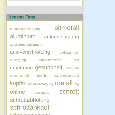
Neueste Tags
altmetall
alt-metall-entsorgung
aluminium
autoentsorgung
autoschrott-entsorgung
autoverschrottung
badewannen-
entsorgung
computerschrott
diät
gesundheit
ernährung
haus-und-
elektroschrott
health
kabel-entsorgung
metall
kupfer
kupfer-entsorgung
mg
schrott
online
packages
schrottabholung
schrottankauf
schrottdemontage