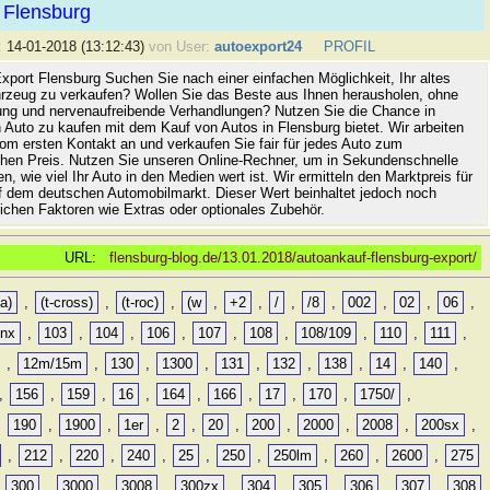
 Flensburg
:
14-01-2018 (13:12:43)
von User:
autoexport24
PROFIL
xport Flensburg Suchen Sie nach einer einfachen Möglichkeit, Ihr altes
rzeug zu verkaufen? Wollen Sie das Beste aus Ihnen herausholen, ohne
ung und nervenaufreibende Verhandlungen? Nutzen Sie die Chance in
 Auto zu kaufen mit dem Kauf von Autos in Flensburg bietet. Wir arbeiten
vom ersten Kontakt an und verkaufen Sie fair für jedes Auto zum
hen Preis. Nutzen Sie unseren Online-Rechner, um in Sekundenschnelle
n, wie viel Ihr Auto in den Medien wert ist. Wir ermitteln den Marktpreis für
uf dem deutschen Automobilmarkt. Dieser Wert beinhaltet jedoch noch
lichen Faktoren wie Extras oder optionales Zubehör.
URL:
flensburg-blog.de/13.01.2018/autoankauf-flensburg-export/
a)
,
(t-cross)
,
(t-roc)
,
(w
,
+2
,
/
,
/8
,
002
,
02
,
06
,
0nx
,
103
,
104
,
106
,
107
,
108
,
108/109
,
110
,
111
,
,
12m/15m
,
130
,
1300
,
131
,
132
,
138
,
14
,
140
,
,
156
,
159
,
16
,
164
,
166
,
17
,
170
,
1750/
,
,
190
,
1900
,
1er
,
2
,
20
,
200
,
2000
,
2008
,
200sx
,
,
212
,
220
,
240
,
25
,
250
,
250lm
,
260
,
2600
,
275
,
300
,
3000
,
3008
,
300zx
,
304
,
305
,
306
,
307
,
308