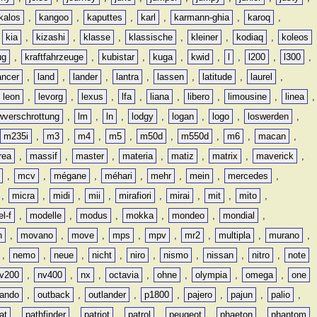
kalos
,
kangoo
,
kaputtes
,
karl
,
karmann-ghia
,
karoq
,
,
kia
,
kizashi
,
klasse
,
klassische
,
kleiner
,
kodiaq
,
koleos
ug
,
kraftfahrzeuge
,
kubistar
,
kuga
,
kwid
,
l
,
l200
,
l300
,
ancer
,
land
,
lander
,
lantra
,
lassen
,
latitude
,
laurel
,
leon
,
levorg
,
lexus
,
lfa
,
liana
,
libero
,
limousine
,
linea
,
wverschrottung
,
lm
,
ln
,
lodgy
,
logan
,
logo
,
loswerden
,
m235i
,
m3
,
m4
,
m5
,
m50d
,
m550d
,
m6
,
macan
,
rea
,
massif
,
master
,
materia
,
matiz
,
matrix
,
maverick
,
,
mcv
,
mégane
,
méhari
,
mehr
,
mein
,
mercedes
,
,
micra
,
midi
,
mii
,
mirafiori
,
mirai
,
mit
,
mito
,
l-f
,
modelle
,
modus
,
mokka
,
mondeo
,
mondial
,
n
,
movano
,
move
,
mps
,
mpv
,
mr2
,
multipla
,
murano
,
,
nemo
,
neue
,
nicht
,
niro
,
nismo
,
nissan
,
nitro
,
note
v200
,
nv400
,
nx
,
octavia
,
ohne
,
olympia
,
omega
,
one
lando
,
outback
,
outlander
,
p1800
,
pajero
,
pajun
,
palio
,
at
,
pathfinder
,
patriot
,
patrol
,
peugeot
,
phaeton
,
phantom