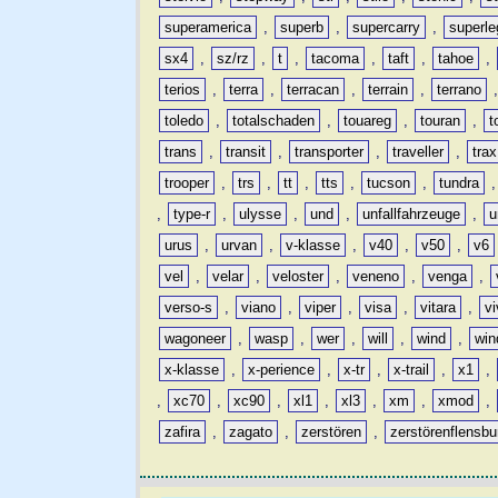
superamerica
,
superb
,
supercarry
,
superle
sx4
,
sz/rz
,
t
,
tacoma
,
taft
,
tahoe
,
terios
,
terra
,
terracan
,
terrain
,
terrano
toledo
,
totalschaden
,
touareg
,
touran
,
t
trans
,
transit
,
transporter
,
traveller
,
trax
trooper
,
trs
,
tt
,
tts
,
tucson
,
tundra
,
type-r
,
ulysse
,
und
,
unfallfahrzeuge
,
u
urus
,
urvan
,
v-klasse
,
v40
,
v50
,
v6
vel
,
velar
,
veloster
,
veneno
,
venga
,
verso-s
,
viano
,
viper
,
visa
,
vitara
,
vi
wagoneer
,
wasp
,
wer
,
will
,
wind
,
win
x-klasse
,
x-perience
,
x-tr
,
x-trail
,
x1
,
,
xc70
,
xc90
,
xl1
,
xl3
,
xm
,
xmod
,
zafira
,
zagato
,
zerstören
,
zerstörenflensbu