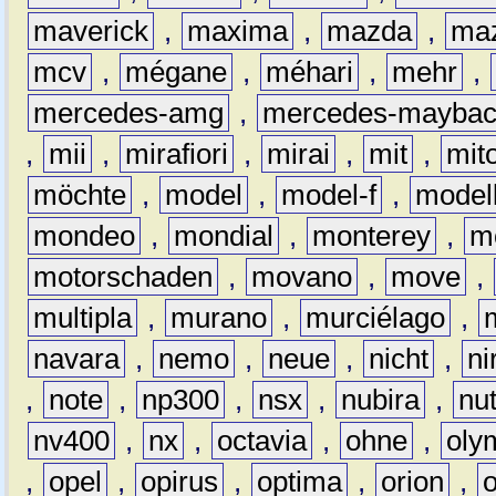
maverick
,
maxima
,
mazda
,
ma
mcv
,
mégane
,
méhari
,
mehr
,
mercedes-amg
,
mercedes-mayba
,
mii
,
mirafiori
,
mirai
,
mit
,
mit
möchte
,
model
,
model-f
,
model
mondeo
,
mondial
,
monterey
,
m
motorschaden
,
movano
,
move
,
multipla
,
murano
,
murciélago
,
navara
,
nemo
,
neue
,
nicht
,
ni
,
note
,
np300
,
nsx
,
nubira
,
nu
nv400
,
nx
,
octavia
,
ohne
,
oly
,
opel
,
opirus
,
optima
,
orion
,