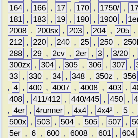
164
,
166
,
17
,
170
,
1750/
,
1
181
,
183
,
19
,
190
,
1900
,
1e
2008
,
200sx
,
203
,
204
,
205
212
,
220
,
240
,
25
,
250
,
250
288
,
29
,
2cv
,
2er
,
3
,
3/20
,
300zx
,
304
,
305
,
306
,
307
,
33
,
330
,
34
,
348
,
350z
,
356
,
4
,
400
,
4007
,
4008
,
403
,
4
408
,
411/412
,
440/445
,
450
,
,
4er
,
4runner
,
4x4
,
4x4²
,
5
,
500x
,
503
,
504
,
505
,
507
,
5
5er
,
6
,
600
,
6008
,
601
,
604