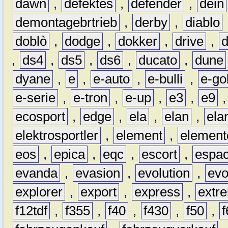
dawn
,
defektes
,
defender
,
dein
demontagebrtrieb
,
derby
,
diablo
doblò
,
dodge
,
dokker
,
drive
,
,
ds4
,
ds5
,
ds6
,
ducato
,
dune
dyane
,
e
,
e-auto
,
e-bulli
,
e-gol
e-serie
,
e-tron
,
e-up
,
e3
,
e9
ecosport
,
edge
,
ela
,
elan
,
ela
elektrosportler
,
element
,
element
eos
,
epica
,
eqc
,
escort
,
espa
evanda
,
evasion
,
evolution
,
ev
explorer
,
export
,
express
,
extr
f12tdf
,
f355
,
f40
,
f430
,
f50
,
f