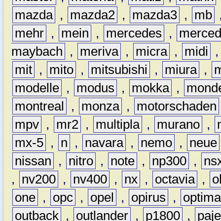
mazda
,
mazda2
,
mazda3
,
mb
mehr
,
mein
,
mercedes
,
merce
maybach
,
meriva
,
micra
,
midi
mit
,
mito
,
mitsubishi
,
miura
,
modelle
,
modus
,
mokka
,
mond
montreal
,
monza
,
motorschaden
mpv
,
mr2
,
multipla
,
murano
,
mx-5
,
n
,
navara
,
nemo
,
neue
nissan
,
nitro
,
note
,
np300
,
ns
,
nv200
,
nv400
,
nx
,
octavia
,
o
one
,
opc
,
opel
,
opirus
,
optim
outback
,
outlander
,
p1800
,
paje