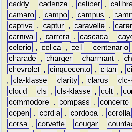
caddy
,
cadenza
,
caliber
,
calibr
camaro
,
campo
,
campus
,
camr
captiva
,
captur
,
caravelle
,
care
carnival
,
carrera
,
cascada
,
cay
celerio
,
celica
,
cell
,
centenario
charade
,
charger
,
charmant
,
ch
chevrolet
,
cinquecento
,
citan
,
c
,
cla-klasse
,
clarity
,
clarus
,
clc-
cloud
,
cls
,
cls-klasse
,
colt
,
c
commodore
,
compass
,
concerto
copen
,
cordia
,
cordoba
,
corolla
corsa
,
corvette
,
cougar
,
counta