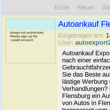
Erste
Neuer
Äl
Autoankauf Fl
Eingetragen am:
1
User:
autoexport
Autoankauf Expo
nach einer einfac
Gebrauchtfahrze
Sie das Beste au
lästige Werbung
Verhandlungen? 
Flensburg ein Au
von Autos in Flen