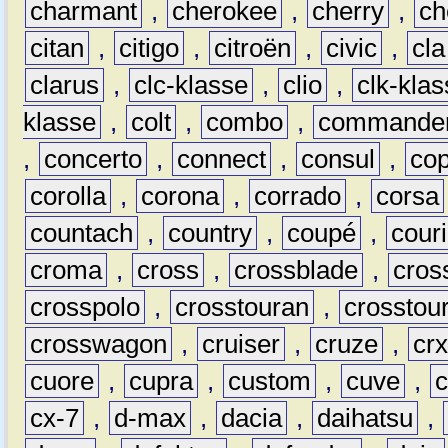
charmant
,
cherokee
,
cherry
,
ch
citan
,
citigo
,
citroën
,
civic
,
cla
clarus
,
clc-klasse
,
clio
,
clk-kla
klasse
,
colt
,
combo
,
commande
,
concerto
,
connect
,
consul
,
co
corolla
,
corona
,
corrado
,
corsa
countach
,
country
,
coupé
,
couri
croma
,
cross
,
crossblade
,
cros
crosspolo
,
crosstouran
,
crosstou
crosswagon
,
cruiser
,
cruze
,
cr
cuore
,
cupra
,
custom
,
cuve
,
cx-7
,
d-max
,
dacia
,
daihatsu
,