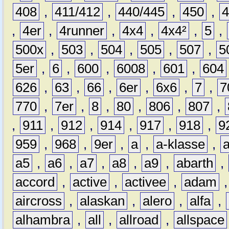
408
,
411/412
,
440/445
,
450
,
,
4er
,
4runner
,
4x4
,
4x4²
,
5
,
500x
,
503
,
504
,
505
,
507
,
5
5er
,
6
,
600
,
6008
,
601
,
604
626
,
63
,
66
,
6er
,
6x6
,
7
,
7
770
,
7er
,
8
,
80
,
806
,
807
,
,
911
,
912
,
914
,
917
,
918
,
9
959
,
968
,
9er
,
a
,
a-klasse
,
a5
,
a6
,
a7
,
a8
,
a9
,
abarth
,
accord
,
active
,
activee
,
adam
aircross
,
alaskan
,
alero
,
alfa
,
alhambra
,
all
,
allroad
,
allspace