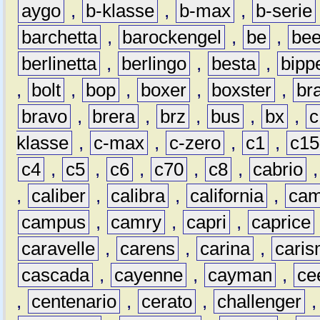
aygo
,
b-klasse
,
b-max
,
b-serie
barchetta
,
barockengel
,
be
,
be
berlinetta
,
berlingo
,
besta
,
bipp
,
bolt
,
bop
,
boxer
,
boxster
,
br
bravo
,
brera
,
brz
,
bus
,
bx
,
c
klasse
,
c-max
,
c-zero
,
c1
,
c15
c4
,
c5
,
c6
,
c70
,
c8
,
cabrio
,
caliber
,
calibra
,
california
,
cam
campus
,
camry
,
capri
,
caprice
caravelle
,
carens
,
carina
,
cari
cascada
,
cayenne
,
cayman
,
ce
,
centenario
,
cerato
,
challenger