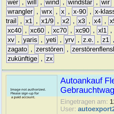
wer
,
will
,
wind
,
windstar
,
wir
wrangler
,
wrx
,
x
,
x-90
,
x-klas
trail
,
x1
,
x1/9
,
x2
,
x3
,
x4
,
x
xc40
,
xc60
,
xc70
,
xc90
,
xl1
,
xv
,
yaris
,
yeti
,
yrv
,
z.e.
,
z1
zagato
,
zerstören
,
zerstörenflen
zukünftige
,
zx
Autoankauf Fl
Gebrauchtwage
Eingetragen am:
1
User:
autoexport