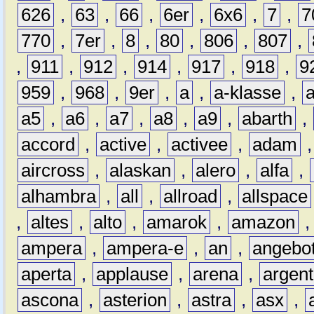
626
,
63
,
66
,
6er
,
6x6
,
7
,
7
770
,
7er
,
8
,
80
,
806
,
807
,
,
911
,
912
,
914
,
917
,
918
,
9
959
,
968
,
9er
,
a
,
a-klasse
,
a5
,
a6
,
a7
,
a8
,
a9
,
abarth
,
accord
,
active
,
activee
,
adam
aircross
,
alaskan
,
alero
,
alfa
,
alhambra
,
all
,
allroad
,
allspace
,
altes
,
alto
,
amarok
,
amazon
ampera
,
ampera-e
,
an
,
angebo
aperta
,
applause
,
arena
,
argen
ascona
,
asterion
,
astra
,
asx
,