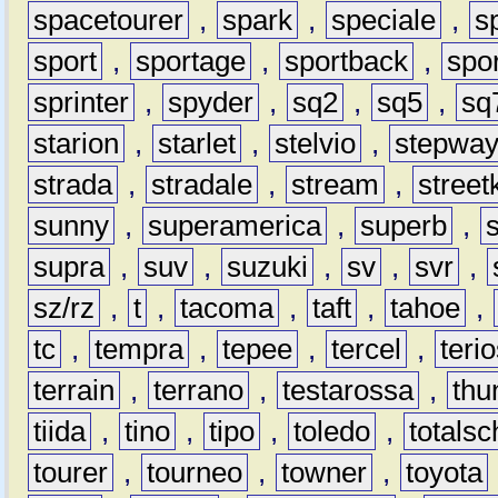
spacetourer
,
spark
,
speciale
,
s
sport
,
sportage
,
sportback
,
spo
sprinter
,
spyder
,
sq2
,
sq5
,
sq
starion
,
starlet
,
stelvio
,
stepwa
strada
,
stradale
,
stream
,
street
sunny
,
superamerica
,
superb
,
supra
,
suv
,
suzuki
,
sv
,
svr
,
sz/rz
,
t
,
tacoma
,
taft
,
tahoe
,
tc
,
tempra
,
tepee
,
tercel
,
teri
terrain
,
terrano
,
testarossa
,
thu
tiida
,
tino
,
tipo
,
toledo
,
totals
tourer
,
tourneo
,
towner
,
toyota