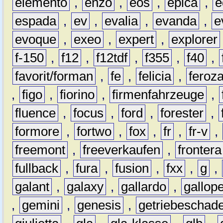
elemento
,
enzo
,
eos
,
epica
,
e
espada
,
ev
,
evalia
,
evanda
,
e
evoque
,
exeo
,
expert
,
explorer
f-150
,
f12
,
f12tdf
,
f355
,
f40
,
favorit/forman
,
fe
,
felicia
,
feroz
,
figo
,
fiorino
,
firmenfahrzeuge
,
fluence
,
focus
,
ford
,
forester
,
formore
,
fortwo
,
fox
,
fr
,
fr-v
,
freemont
,
freeverkaufen
,
frontera
fullback
,
fura
,
fusion
,
fxx
,
g
,
galant
,
galaxy
,
gallardo
,
gallop
,
gemini
,
genesis
,
getriebeschad