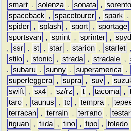
smart
,
solenza
,
sonata
,
sorent
spaceback
,
spacetourer
,
spark
spider
,
splash
,
sport
,
sportage
sportsvan
,
sprint
,
sprinter
,
spyd
,
ssr
,
st
,
star
,
starion
,
starlet
stilo
,
stonic
,
strada
,
stradale
,
,
subaru
,
sunny
,
superamerica
,
superleggera
,
supra
,
suv
,
suzu
swift
,
sx4
,
sz/rz
,
t
,
tacoma
,
taro
,
taunus
,
tc
,
tempra
,
tepe
terracan
,
terrain
,
terrano
,
testa
tiguan
,
tiida
,
tino
,
tipo
,
toledo