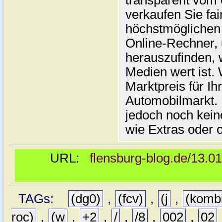
transparent vom 
verkaufen Sie fai
höchstmöglichen 
Online-Rechner,
herauszufinden, w
Medien wert ist. 
Marktpreis für I
Automobilmarkt. 
jedoch noch kein
wie Extras oder 
URL:
flensburg-blog.de/13.0
TAGs:
(dg0)
,
(fcv)
,
(j
,
(komb
roc)
,
(w
,
+2
,
/
,
/8
,
002
,
02