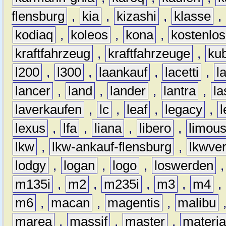
flensburg
,
kia
,
kizashi
,
klasse
,
kodiaq
,
koleos
,
kona
,
kostenlos
kraftfahrzeug
,
kraftfahrzeuge
,
kub
l200
,
l300
,
laankauf
,
lacetti
,
l
lancer
,
land
,
lander
,
lantra
,
la
laverkaufen
,
lc
,
leaf
,
legacy
,
lexus
,
lfa
,
liana
,
libero
,
limous
lkw
,
lkw-ankauf-flensburg
,
lkwver
lodgy
,
logan
,
logo
,
loswerden
m135i
,
m2
,
m235i
,
m3
,
m4
,
m6
,
macan
,
magentis
,
malibu
marea
,
massif
,
master
,
materi