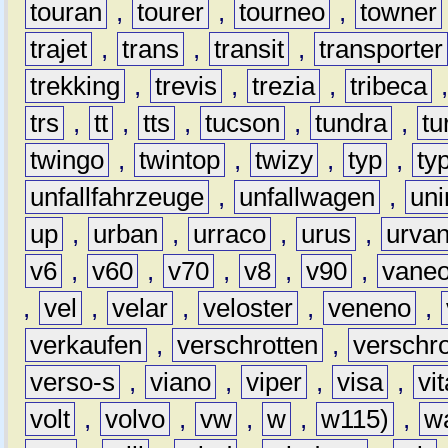
touran
,
tourer
,
tourneo
,
towner
trajet
,
trans
,
transit
,
transporter
trekking
,
trevis
,
trezia
,
tribeca
trs
,
tt
,
tts
,
tucson
,
tundra
,
tu
twingo
,
twintop
,
twizy
,
typ
,
ty
unfallfahrzeuge
,
unfallwagen
,
un
up
,
urban
,
urraco
,
urus
,
urva
v6
,
v60
,
v70
,
v8
,
v90
,
vane
,
vel
,
velar
,
veloster
,
veneno
,
verkaufen
,
verschrotten
,
verschro
verso-s
,
viano
,
viper
,
visa
,
vi
volt
,
volvo
,
vw
,
w
,
w115)
,
w