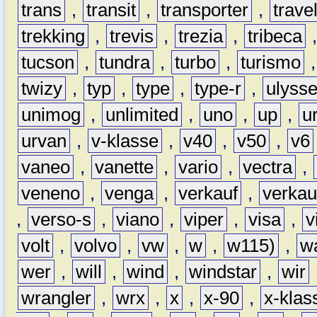
trans
,
transit
,
transporter
,
travel
trekking
,
trevis
,
trezia
,
tribeca
tucson
,
tundra
,
turbo
,
turismo
twizy
,
typ
,
type
,
type-r
,
ulyss
unimog
,
unlimited
,
uno
,
up
,
u
urvan
,
v-klasse
,
v40
,
v50
,
v6
vaneo
,
vanette
,
vario
,
vectra
,
veneno
,
venga
,
verkauf
,
verkau
,
verso-s
,
viano
,
viper
,
visa
,
v
volt
,
volvo
,
vw
,
w
,
w115)
,
w
wer
,
will
,
wind
,
windstar
,
wir
wrangler
,
wrx
,
x
,
x-90
,
x-klas