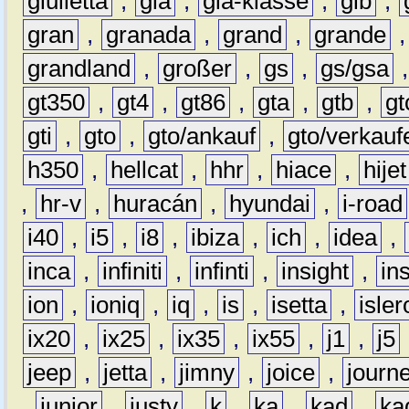
giulietta
,
gla
,
gla-klasse
,
glb
,
gran
,
granada
,
grand
,
grande
grandland
,
großer
,
gs
,
gs/gsa
gt350
,
gt4
,
gt86
,
gta
,
gtb
,
gt
gti
,
gto
,
gto/ankauf
,
gto/verkauf
h350
,
hellcat
,
hhr
,
hiace
,
hijet
,
hr-v
,
huracán
,
hyundai
,
i-road
i40
,
i5
,
i8
,
ibiza
,
ich
,
idea
,
inca
,
infiniti
,
infinti
,
insight
,
in
ion
,
ioniq
,
iq
,
is
,
isetta
,
isler
ix20
,
ix25
,
ix35
,
ix55
,
j1
,
j5
jeep
,
jetta
,
jimny
,
joice
,
journ
,
junior
,
justy
,
k
,
ka
,
kad
,
ka