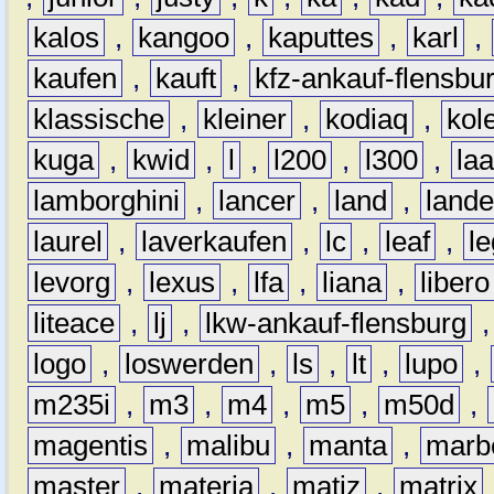
kalos
,
kangoo
,
kaputtes
,
karl
,
kaufen
,
kauft
,
kfz-ankauf-flensbu
klassische
,
kleiner
,
kodiaq
,
kol
kuga
,
kwid
,
l
,
l200
,
l300
,
la
lamborghini
,
lancer
,
land
,
lande
laurel
,
laverkaufen
,
lc
,
leaf
,
l
levorg
,
lexus
,
lfa
,
liana
,
libero
liteace
,
lj
,
lkw-ankauf-flensburg
logo
,
loswerden
,
ls
,
lt
,
lupo
,
m235i
,
m3
,
m4
,
m5
,
m50d
,
magentis
,
malibu
,
manta
,
marb
master
,
materia
,
matiz
,
matrix