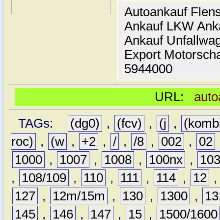
Autoankauf Flen
Ankauf LKW Ank
Ankauf Unfallwa
Export Motorsch
5944000
URL:
auto
TAGs:
(dg0)
,
(fcv)
,
(j
,
(komb
roc)
,
(w
,
+2
,
/
,
/8
,
002
,
02
1000
,
1007
,
1008
,
100nx
,
10
,
108/109
,
110
,
111
,
114
,
12
127
,
12m/15m
,
130
,
1300
,
13
145
,
146
,
147
,
15
,
1500/1600