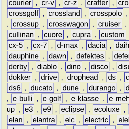
courier
,
cr-v
,
cr-z
,
crafter
,
cr
crossgolf
,
crossland
,
crosspolo
,
crossup
,
crosswagon
,
cruiser
,
cullinan
,
cuore
,
cupra
,
custom
cx-5
,
cx-7
,
d-max
,
dacia
,
dai
dauphine
,
dawn
,
defektes
,
defe
derby
,
diablo
,
dino
,
disco
,
dis
dokker
,
drive
,
drophead
,
ds
,
ds6
,
ducato
,
dune
,
durango
,
,
e-bulli
,
e-golf
,
e-klasse
,
e-meh
up
,
e3
,
e9
,
eclipse
,
ecoluxe
,
elan
,
elantra
,
elc
,
electric
,
ele