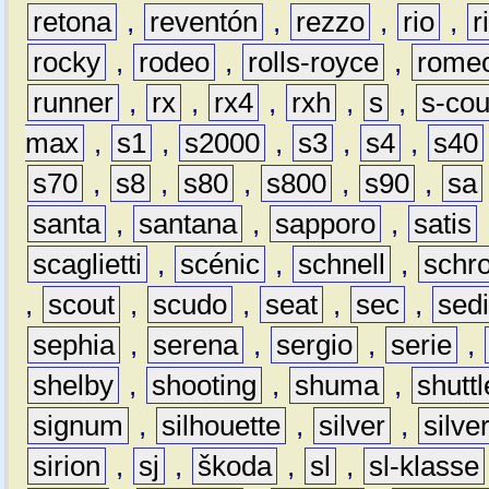
retona
,
reventón
,
rezzo
,
rio
,
r
rocky
,
rodeo
,
rolls-royce
,
rome
runner
,
rx
,
rx4
,
rxh
,
s
,
s-co
max
,
s1
,
s2000
,
s3
,
s4
,
s40
s70
,
s8
,
s80
,
s800
,
s90
,
sa
santa
,
santana
,
sapporo
,
satis
scaglietti
,
scénic
,
schnell
,
schro
,
scout
,
scudo
,
seat
,
sec
,
sedi
sephia
,
serena
,
sergio
,
serie
,
shelby
,
shooting
,
shuma
,
shuttl
signum
,
silhouette
,
silver
,
silve
sirion
,
sj
,
škoda
,
sl
,
sl-klasse