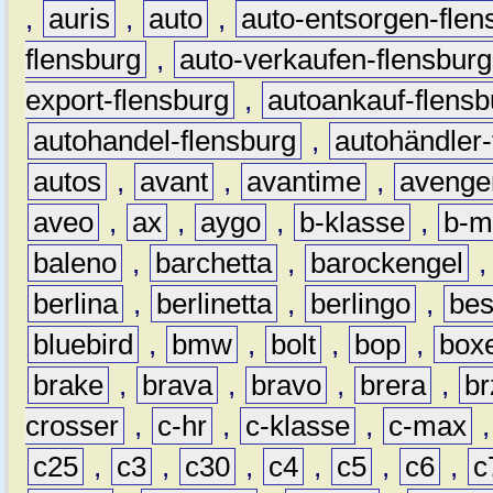
,
auris
,
auto
,
auto-entsorgen-flen
flensburg
,
auto-verkaufen-flensburg
export-flensburg
,
autoankauf-flensb
autohandel-flensburg
,
autohändler-
autos
,
avant
,
avantime
,
avenge
aveo
,
ax
,
aygo
,
b-klasse
,
b-m
baleno
,
barchetta
,
barockengel
berlina
,
berlinetta
,
berlingo
,
bes
bluebird
,
bmw
,
bolt
,
bop
,
box
brake
,
brava
,
bravo
,
brera
,
br
crosser
,
c-hr
,
c-klasse
,
c-max
c25
,
c3
,
c30
,
c4
,
c5
,
c6
,
c