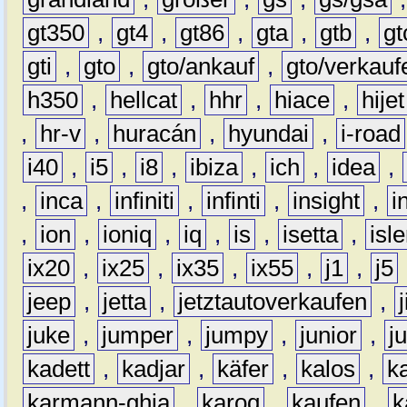
gt350
,
gt4
,
gt86
,
gta
,
gtb
,
gt
gti
,
gto
,
gto/ankauf
,
gto/verkauf
h350
,
hellcat
,
hhr
,
hiace
,
hijet
,
hr-v
,
huracán
,
hyundai
,
i-road
i40
,
i5
,
i8
,
ibiza
,
ich
,
idea
,
,
inca
,
infiniti
,
infinti
,
insight
,
i
,
ion
,
ioniq
,
iq
,
is
,
isetta
,
isl
ix20
,
ix25
,
ix35
,
ix55
,
j1
,
j5
jeep
,
jetta
,
jetztautoverkaufen
,
juke
,
jumper
,
jumpy
,
junior
,
j
kadett
,
kadjar
,
käfer
,
kalos
,
k
karmann-ghia
,
karoq
,
kaufen
,
k