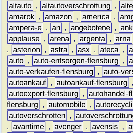
altauto
,
altautoverschrottung
,
alt
amarok
,
amazon
,
america
,
am
ampera-e
,
an
,
angebotene
,
ank
applause
,
arena
,
argenta
,
arna
,
asterion
,
astra
,
asx
,
ateca
,
a
auto
,
auto-entsorgen-flensburg
,
a
auto-verkaufen-flensburg
,
auto-ver
autoankauf
,
autoankauf-flensburg
autoexport-flensburg
,
autohandel-f
flensburg
,
automobile
,
autorecycl
autoverschrotten
,
autoverschrottun
,
avantime
,
avenger
,
avensis
,
a