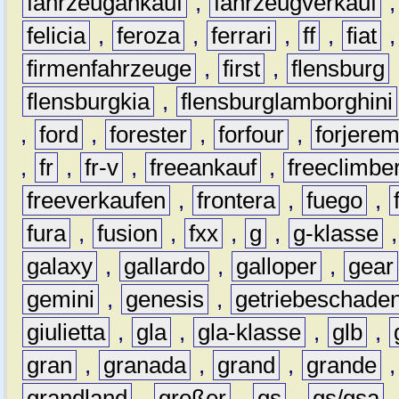
fahrzeugankauf
,
fahrzeugverkauf
felicia
,
feroza
,
ferrari
,
ff
,
fiat
firmenfahrzeuge
,
first
,
flensburg
flensburgkia
,
flensburglamborghini
,
ford
,
forester
,
forfour
,
forjere
,
fr
,
fr-v
,
freeankauf
,
freeclimbe
freeverkaufen
,
frontera
,
fuego
,
fura
,
fusion
,
fxx
,
g
,
g-klasse
galaxy
,
gallardo
,
galloper
,
gear
gemini
,
genesis
,
getriebeschade
giulietta
,
gla
,
gla-klasse
,
glb
,
gran
,
granada
,
grand
,
grande
grandland
,
großer
,
gs
,
gs/gsa