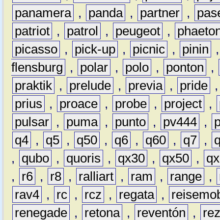
panamera
,
panda
,
partner
,
pas
patriot
,
patrol
,
peugeot
,
phaeto
picasso
,
pick-up
,
picnic
,
pinin
flensburg
,
polar
,
polo
,
ponton
,
praktik
,
prelude
,
previa
,
pride
prius
,
proace
,
probe
,
project
,
pulsar
,
puma
,
punto
,
pv444
,
q4
,
q5
,
q50
,
q6
,
q60
,
q7
,
,
qubo
,
quoris
,
qx30
,
qx50
,
qx
,
r6
,
r8
,
ralliart
,
ram
,
range
,
rav4
,
rc
,
rcz
,
regata
,
reisemob
renegade
,
retona
,
reventón
,
re