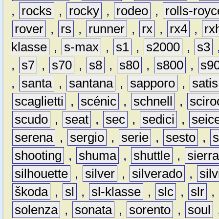
,
rocks
,
rocky
,
rodeo
,
rolls-royc
rover
,
rs
,
runner
,
rx
,
rx4
,
rx
klasse
,
s-max
,
s1
,
s2000
,
s3
,
s7
,
s70
,
s8
,
s80
,
s800
,
s9
,
santa
,
santana
,
sapporo
,
satis
scaglietti
,
scénic
,
schnell
,
sciro
scudo
,
seat
,
sec
,
sedici
,
seic
serena
,
sergio
,
serie
,
sesto
,
shooting
,
shuma
,
shuttle
,
sierr
silhouette
,
silver
,
silverado
,
silv
škoda
,
sl
,
sl-klasse
,
slc
,
slr
,
solenza
,
sonata
,
sorento
,
soul