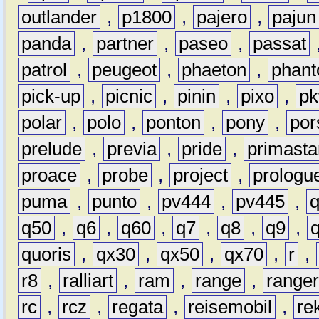
outlander
,
p1800
,
pajero
,
pajun
panda
,
partner
,
paseo
,
passat
patrol
,
peugeot
,
phaeton
,
phan
pick-up
,
picnic
,
pinin
,
pixo
,
p
polar
,
polo
,
ponton
,
pony
,
por
prelude
,
previa
,
pride
,
primasta
proace
,
probe
,
project
,
prologu
puma
,
punto
,
pv444
,
pv445
,
q50
,
q6
,
q60
,
q7
,
q8
,
q9
,
quoris
,
qx30
,
qx50
,
qx70
,
r
,
r8
,
ralliart
,
ram
,
range
,
range
rc
,
rcz
,
regata
,
reisemobil
,
re