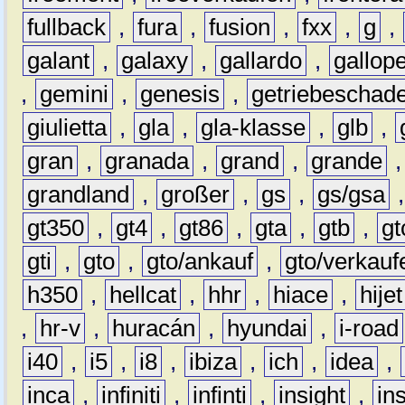
fullback
,
fura
,
fusion
,
fxx
,
g
,
galant
,
galaxy
,
gallardo
,
gallop
,
gemini
,
genesis
,
getriebeschad
giulietta
,
gla
,
gla-klasse
,
glb
,
gran
,
granada
,
grand
,
grande
grandland
,
großer
,
gs
,
gs/gsa
gt350
,
gt4
,
gt86
,
gta
,
gtb
,
gt
gti
,
gto
,
gto/ankauf
,
gto/verkauf
h350
,
hellcat
,
hhr
,
hiace
,
hijet
,
hr-v
,
huracán
,
hyundai
,
i-road
i40
,
i5
,
i8
,
ibiza
,
ich
,
idea
,
inca
,
infiniti
,
infinti
,
insight
,
in