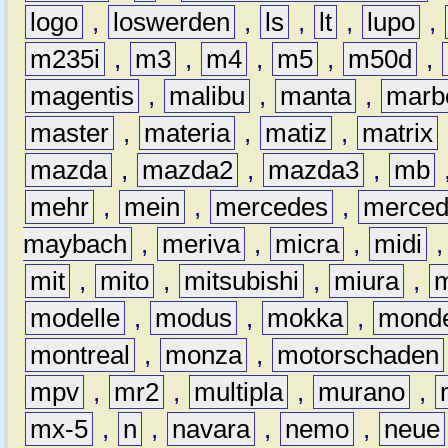
logo
,
loswerden
,
ls
,
lt
,
lupo
,
m235i
,
m3
,
m4
,
m5
,
m50d
,
magentis
,
malibu
,
manta
,
marb
master
,
materia
,
matiz
,
matrix
mazda
,
mazda2
,
mazda3
,
mb
mehr
,
mein
,
mercedes
,
merce
maybach
,
meriva
,
micra
,
midi
mit
,
mito
,
mitsubishi
,
miura
,
modelle
,
modus
,
mokka
,
mond
montreal
,
monza
,
motorschaden
mpv
,
mr2
,
multipla
,
murano
,
mx-5
,
n
,
navara
,
nemo
,
neue