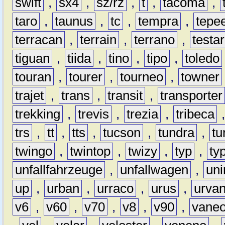
swift
,
sx4
,
sz/rz
,
t
,
tacoma
,
taro
,
taunus
,
tc
,
tempra
,
tepe
terracan
,
terrain
,
terrano
,
testa
tiguan
,
tiida
,
tino
,
tipo
,
toledo
touran
,
tourer
,
tourneo
,
towner
trajet
,
trans
,
transit
,
transporter
trekking
,
trevis
,
trezia
,
tribeca
trs
,
tt
,
tts
,
tucson
,
tundra
,
tu
twingo
,
twintop
,
twizy
,
typ
,
ty
unfallfahrzeuge
,
unfallwagen
,
un
up
,
urban
,
urraco
,
urus
,
urva
v6
,
v60
,
v70
,
v8
,
v90
,
vane