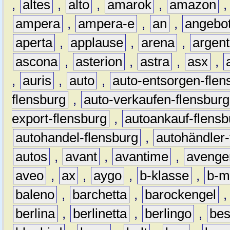
,
altes
,
alto
,
amarok
,
amazon
ampera
,
ampera-e
,
an
,
angebo
aperta
,
applause
,
arena
,
argen
ascona
,
asterion
,
astra
,
asx
,
,
auris
,
auto
,
auto-entsorgen-flen
flensburg
,
auto-verkaufen-flensburg
export-flensburg
,
autoankauf-flensb
autohandel-flensburg
,
autohändler-
autos
,
avant
,
avantime
,
avenge
aveo
,
ax
,
aygo
,
b-klasse
,
b-m
baleno
,
barchetta
,
barockengel
berlina
,
berlinetta
,
berlingo
,
bes