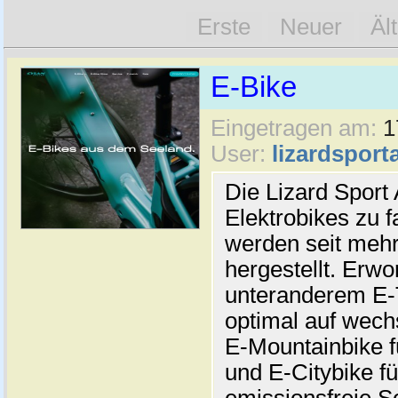
Erste
Neuer
Äl
E-Bike
Eingetragen am:
1
User:
lizardsport
Die Lizard Sport
Elektrobikes zu f
werden seit mehr
hergestellt. Erw
unteranderem E-
optimal auf wech
E-Mountainbike 
und E-Citybike f