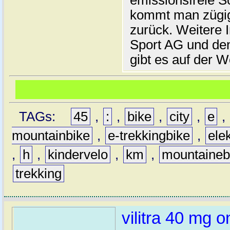
emissionsfreie 
kommt man zügig
zurück. Weitere 
Sport AG und de
gibt es auf der W
TAGs:
45
,
:
,
bike
,
city
,
e
,
mountainbike
,
e-trekkingbike
,
ele
,
h
,
kindervelo
,
km
,
mountaineb
trekking
vilitra 40 mg o