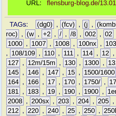
URL:
flensburg-blog.de/13.0
TAGs:
(dg0)
,
(fcv)
,
(j
,
(komb
roc)
,
(w
,
+2
,
/
,
/8
,
002
,
02
1000
,
1007
,
1008
,
100nx
,
10
,
108/109
,
110
,
111
,
114
,
12
127
,
12m/15m
,
130
,
1300
,
13
145
,
146
,
147
,
15
,
1500/1600
164
,
166
,
17
,
170
,
1750/
,
1
181
,
183
,
19
,
190
,
1900
,
1e
2008
,
200sx
,
203
,
204
,
205
212
,
220
,
240
,
25
,
250
,
250