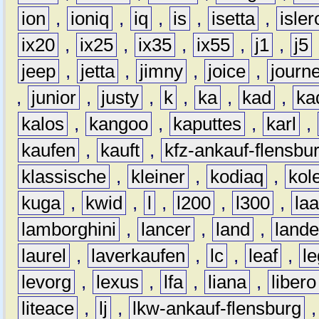
ion
,
ioniq
,
iq
,
is
,
isetta
,
isler
ix20
,
ix25
,
ix35
,
ix55
,
j1
,
j5
jeep
,
jetta
,
jimny
,
joice
,
journ
,
junior
,
justy
,
k
,
ka
,
kad
,
ka
kalos
,
kangoo
,
kaputtes
,
karl
,
kaufen
,
kauft
,
kfz-ankauf-flensbu
klassische
,
kleiner
,
kodiaq
,
kol
kuga
,
kwid
,
l
,
l200
,
l300
,
la
lamborghini
,
lancer
,
land
,
lande
laurel
,
laverkaufen
,
lc
,
leaf
,
l
levorg
,
lexus
,
lfa
,
liana
,
libero
liteace
,
lj
,
lkw-ankauf-flensburg