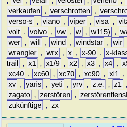
,
vel
,
velar
,
veloster
,
veneno
,
verkaufen
,
verschrotten
,
verschro
verso-s
,
viano
,
viper
,
visa
,
vi
volt
,
volvo
,
vw
,
w
,
w115)
,
w
wer
,
will
,
wind
,
windstar
,
wir
wrangler
,
wrx
,
x
,
x-90
,
x-klas
trail
,
x1
,
x1/9
,
x2
,
x3
,
x4
,
x
xc40
,
xc60
,
xc70
,
xc90
,
xl1
,
xv
,
yaris
,
yeti
,
yrv
,
z.e.
,
z1
zagato
,
zerstören
,
zerstörenflen
zukünftige
,
zx