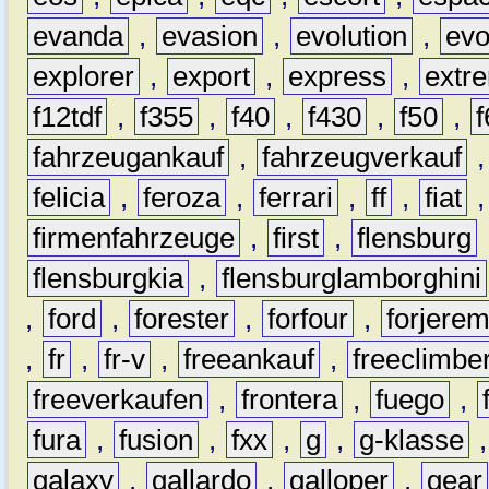
evanda
,
evasion
,
evolution
,
ev
explorer
,
export
,
express
,
extr
f12tdf
,
f355
,
f40
,
f430
,
f50
,
f
fahrzeugankauf
,
fahrzeugverkauf
felicia
,
feroza
,
ferrari
,
ff
,
fiat
firmenfahrzeuge
,
first
,
flensburg
flensburgkia
,
flensburglamborghini
,
ford
,
forester
,
forfour
,
forjere
,
fr
,
fr-v
,
freeankauf
,
freeclimbe
freeverkaufen
,
frontera
,
fuego
,
fura
,
fusion
,
fxx
,
g
,
g-klasse
galaxy
,
gallardo
,
galloper
,
gear