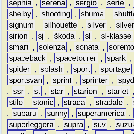
sephia
,
serena
,
sergio
,
serie
,
shelby
,
shooting
,
shuma
,
shuttl
signum
,
silhouette
,
silver
,
silve
sirion
,
sj
,
škoda
,
sl
,
sl-klasse
smart
,
solenza
,
sonata
,
sorent
spaceback
,
spacetourer
,
spark
spider
,
splash
,
sport
,
sportage
sportsvan
,
sprint
,
sprinter
,
spyd
,
ssr
,
st
,
star
,
starion
,
starlet
stilo
,
stonic
,
strada
,
stradale
,
,
subaru
,
sunny
,
superamerica
,
superleggera
,
supra
,
suv
,
suzu