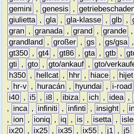
gemini
,
genesis
,
getriebeschade
giulietta
,
gla
,
gla-klasse
,
glb
,
gran
,
granada
,
grand
,
grande
grandland
,
großer
,
gs
,
gs/gsa
gt350
,
gt4
,
gt86
,
gta
,
gtb
,
gt
gti
,
gto
,
gto/ankauf
,
gto/verkauf
h350
,
hellcat
,
hhr
,
hiace
,
hijet
,
hr-v
,
huracán
,
hyundai
,
i-road
i40
,
i5
,
i8
,
ibiza
,
ich
,
idea
,
,
inca
,
infiniti
,
infinti
,
insight
,
i
,
ion
,
ioniq
,
iq
,
is
,
isetta
,
isl
ix20
,
ix25
,
ix35
,
ix55
,
j1
,
j5