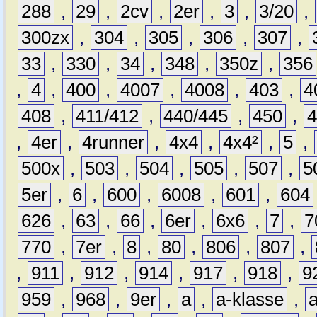
288
,
29
,
2cv
,
2er
,
3
,
3/20
,
300zx
,
304
,
305
,
306
,
307
,
33
,
330
,
34
,
348
,
350z
,
356
,
4
,
400
,
4007
,
4008
,
403
,
4
408
,
411/412
,
440/445
,
450
,
,
4er
,
4runner
,
4x4
,
4x4²
,
5
,
500x
,
503
,
504
,
505
,
507
,
5
5er
,
6
,
600
,
6008
,
601
,
604
626
,
63
,
66
,
6er
,
6x6
,
7
,
7
770
,
7er
,
8
,
80
,
806
,
807
,
,
911
,
912
,
914
,
917
,
918
,
9
959
,
968
,
9er
,
a
,
a-klasse
,