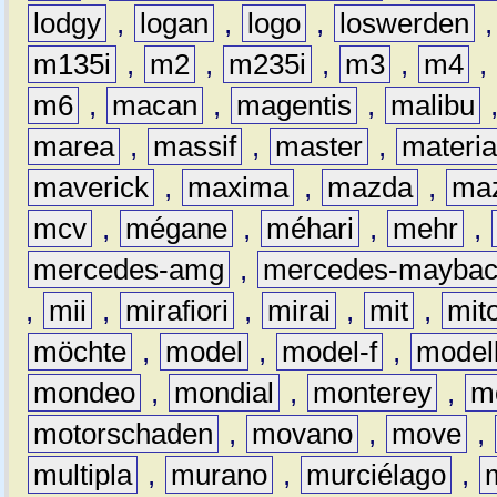
lodgy
,
logan
,
logo
,
loswerden
m135i
,
m2
,
m235i
,
m3
,
m4
,
m6
,
macan
,
magentis
,
malibu
marea
,
massif
,
master
,
materi
maverick
,
maxima
,
mazda
,
ma
mcv
,
mégane
,
méhari
,
mehr
,
mercedes-amg
,
mercedes-mayba
,
mii
,
mirafiori
,
mirai
,
mit
,
mit
möchte
,
model
,
model-f
,
model
mondeo
,
mondial
,
monterey
,
m
motorschaden
,
movano
,
move
,
multipla
,
murano
,
murciélago
,