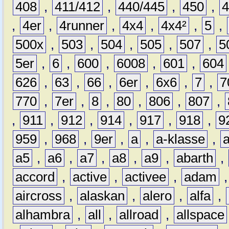
408
,
411/412
,
440/445
,
450
,
,
4er
,
4runner
,
4x4
,
4x4²
,
5
,
500x
,
503
,
504
,
505
,
507
,
5
5er
,
6
,
600
,
6008
,
601
,
604
626
,
63
,
66
,
6er
,
6x6
,
7
,
7
770
,
7er
,
8
,
80
,
806
,
807
,
,
911
,
912
,
914
,
917
,
918
,
9
959
,
968
,
9er
,
a
,
a-klasse
,
a5
,
a6
,
a7
,
a8
,
a9
,
abarth
,
accord
,
active
,
activee
,
adam
aircross
,
alaskan
,
alero
,
alfa
,
alhambra
,
all
,
allroad
,
allspace