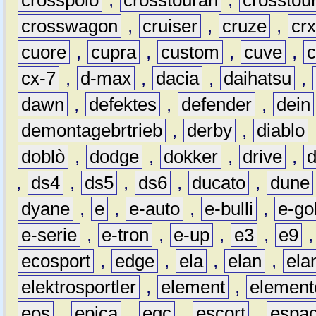
crosswagon
,
cruiser
,
cruze
,
cr
cuore
,
cupra
,
custom
,
cuve
,
cx-7
,
d-max
,
dacia
,
daihatsu
,
dawn
,
defektes
,
defender
,
dein
demontagebrtrieb
,
derby
,
diablo
doblò
,
dodge
,
dokker
,
drive
,
,
ds4
,
ds5
,
ds6
,
ducato
,
dune
dyane
,
e
,
e-auto
,
e-bulli
,
e-gol
e-serie
,
e-tron
,
e-up
,
e3
,
e9
ecosport
,
edge
,
ela
,
elan
,
ela
elektrosportler
,
element
,
element
eos
,
epica
,
eqc
,
escort
,
espa