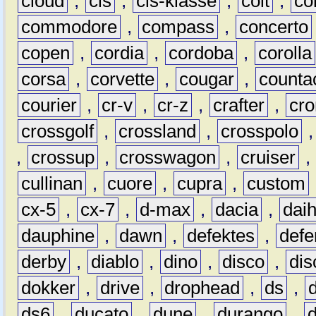
cloud
,
cls
,
cls-klasse
,
colt
,
c
commodore
,
compass
,
concerto
copen
,
cordia
,
cordoba
,
corolla
corsa
,
corvette
,
cougar
,
counta
courier
,
cr-v
,
cr-z
,
crafter
,
cr
crossgolf
,
crossland
,
crosspolo
,
crossup
,
crosswagon
,
cruiser
,
cullinan
,
cuore
,
cupra
,
custom
cx-5
,
cx-7
,
d-max
,
dacia
,
dai
dauphine
,
dawn
,
defektes
,
defe
derby
,
diablo
,
dino
,
disco
,
dis
dokker
,
drive
,
drophead
,
ds
,
ds6
,
ducato
,
dune
,
durango
,