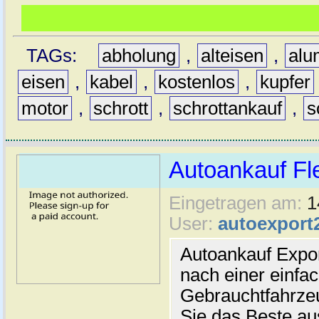
TAGs:
abholung
,
alteisen
,
alu
eisen
,
kabel
,
kostenlos
,
kupfer
motor
,
schrott
,
schrottankauf
,
s
Autoankauf Fl
Eingetragen am:
1
User:
autoexport
Autoankauf Expo
nach einer einfac
Gebrauchtfahrze
Sie das Beste au