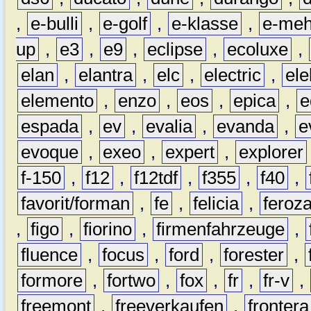
,
e-bulli
,
e-golf
,
e-klasse
,
e-meh
up
,
e3
,
e9
,
eclipse
,
ecoluxe
,
elan
,
elantra
,
elc
,
electric
,
ele
elemento
,
enzo
,
eos
,
epica
,
e
espada
,
ev
,
evalia
,
evanda
,
e
evoque
,
exeo
,
expert
,
explorer
f-150
,
f12
,
f12tdf
,
f355
,
f40
,
favorit/forman
,
fe
,
felicia
,
feroz
,
figo
,
fiorino
,
firmenfahrzeuge
,
fluence
,
focus
,
ford
,
forester
,
formore
,
fortwo
,
fox
,
fr
,
fr-v
,
freemont
,
freeverkaufen
,
frontera