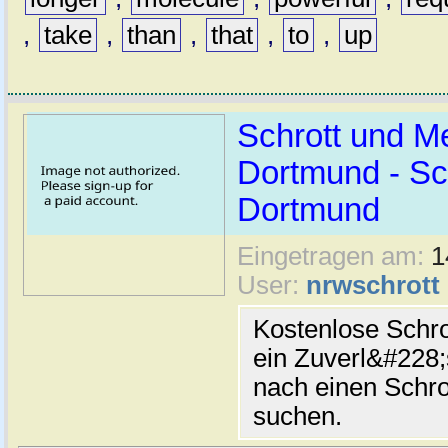
,
take
,
than
,
that
,
to
,
up
Schrott und Me
Dortmund - Sc
Dortmund
Eingetragen am:
1
User:
nrwschrott
Kostenlose Schro
ein Zuverl&#228;
nach einen Schr
suchen.