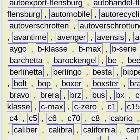
autoexport-flensburg
,
autohandel-f
flensburg
,
automobile
,
autorecycl
autoverschrotten
,
autoverschrottun
,
avantime
,
avenger
,
avensis
,
a
aygo
,
b-klasse
,
b-max
,
b-serie
barchetta
,
barockengel
,
be
,
be
berlinetta
,
berlingo
,
besta
,
bipp
,
bolt
,
bop
,
boxer
,
boxster
,
br
bravo
,
brera
,
brz
,
bus
,
bx
,
c
klasse
,
c-max
,
c-zero
,
c1
,
c15
c4
,
c5
,
c6
,
c70
,
c8
,
cabrio
,
caliber
,
calibra
,
california
,
cam