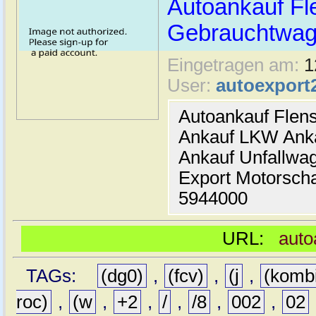
Autoankauf Fl
Gebrauchtwage
Eingetragen am:
1
User:
autoexport
Autoankauf Flen
Ankauf LKW Ank
Ankauf Unfallwa
Export Motorsch
5944000
URL:
auto
TAGs:
(dg0)
,
(fcv)
,
(j
,
(komb
roc)
,
(w
,
+2
,
/
,
/8
,
002
,
02