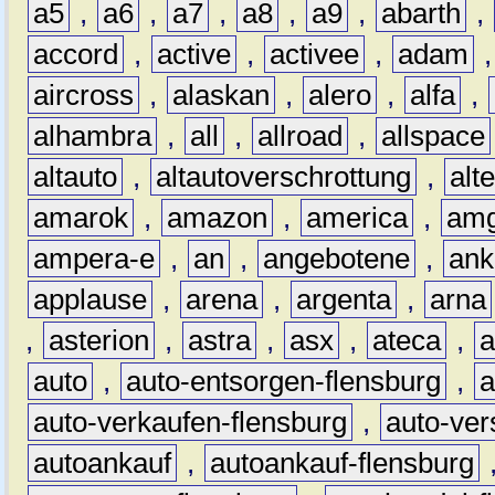
a5
,
a6
,
a7
,
a8
,
a9
,
abarth
,
accord
,
active
,
activee
,
adam
aircross
,
alaskan
,
alero
,
alfa
,
alhambra
,
all
,
allroad
,
allspace
altauto
,
altautoverschrottung
,
alt
amarok
,
amazon
,
america
,
am
ampera-e
,
an
,
angebotene
,
ank
applause
,
arena
,
argenta
,
arna
,
asterion
,
astra
,
asx
,
ateca
,
a
auto
,
auto-entsorgen-flensburg
,
a
auto-verkaufen-flensburg
,
auto-ver
autoankauf
,
autoankauf-flensburg