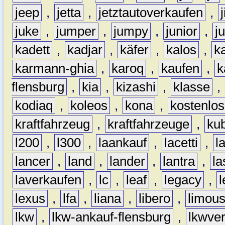
jeep
,
jetta
,
jetztautoverkaufen
,
juke
,
jumper
,
jumpy
,
junior
,
j
kadett
,
kadjar
,
käfer
,
kalos
,
k
karmann-ghia
,
karoq
,
kaufen
,
k
flensburg
,
kia
,
kizashi
,
klasse
,
kodiaq
,
koleos
,
kona
,
kostenlos
kraftfahrzeug
,
kraftfahrzeuge
,
kub
l200
,
l300
,
laankauf
,
lacetti
,
l
lancer
,
land
,
lander
,
lantra
,
la
laverkaufen
,
lc
,
leaf
,
legacy
,
lexus
,
lfa
,
liana
,
libero
,
limous
lkw
,
lkw-ankauf-flensburg
,
lkwver