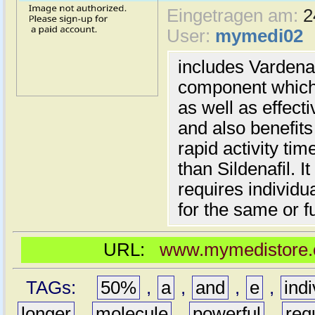
Eingetragen am:
2
User:
mymedi02
includes Vardenaf
component which 
as well as effect
and also benefits
rapid activity ti
than Sildenafil. I
requires individu
for the same or fu
URL:
www.mymedistore.co
TAGs:
50%
,
a
,
and
,
e
,
indi
longer
,
molecule
,
powerful
,
req