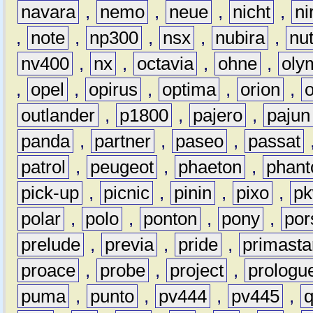
navara
,
nemo
,
neue
,
nicht
,
ni
,
note
,
np300
,
nsx
,
nubira
,
nu
nv400
,
nx
,
octavia
,
ohne
,
oly
,
opel
,
opirus
,
optima
,
orion
,
outlander
,
p1800
,
pajero
,
pajun
panda
,
partner
,
paseo
,
passat
patrol
,
peugeot
,
phaeton
,
phan
pick-up
,
picnic
,
pinin
,
pixo
,
p
polar
,
polo
,
ponton
,
pony
,
por
prelude
,
previa
,
pride
,
primasta
proace
,
probe
,
project
,
prologu
puma
,
punto
,
pv444
,
pv445
,