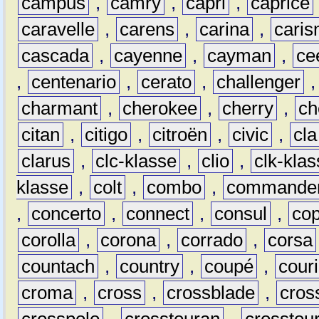
campus
,
camry
,
capri
,
caprice
caravelle
,
carens
,
carina
,
cari
cascada
,
cayenne
,
cayman
,
ce
,
centenario
,
cerato
,
challenger
charmant
,
cherokee
,
cherry
,
ch
citan
,
citigo
,
citroën
,
civic
,
cla
clarus
,
clc-klasse
,
clio
,
clk-kla
klasse
,
colt
,
combo
,
commande
,
concerto
,
connect
,
consul
,
co
corolla
,
corona
,
corrado
,
corsa
countach
,
country
,
coupé
,
couri
croma
,
cross
,
crossblade
,
cros
crosspolo
,
crosstouran
,
crosstou