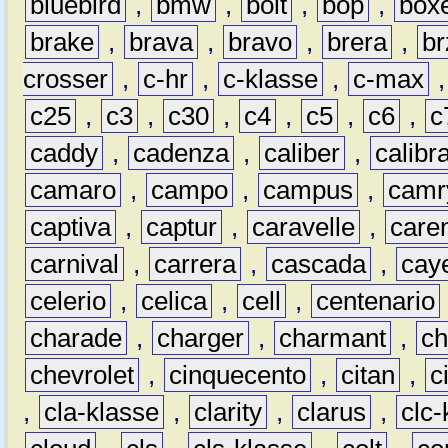
bluebird
,
bmw
,
bolt
,
bop
,
box
brake
,
brava
,
bravo
,
brera
,
br
crosser
,
c-hr
,
c-klasse
,
c-max
c25
,
c3
,
c30
,
c4
,
c5
,
c6
,
c
caddy
,
cadenza
,
caliber
,
calibr
camaro
,
campo
,
campus
,
camr
captiva
,
captur
,
caravelle
,
care
carnival
,
carrera
,
cascada
,
cay
celerio
,
celica
,
cell
,
centenario
charade
,
charger
,
charmant
,
ch
chevrolet
,
cinquecento
,
citan
,
c
,
cla-klasse
,
clarity
,
clarus
,
clc-