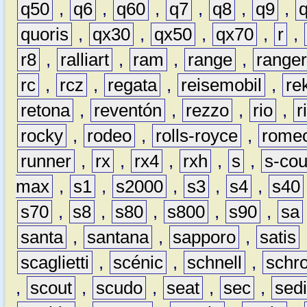
q50
,
q6
,
q60
,
q7
,
q8
,
q9
,
quoris
,
qx30
,
qx50
,
qx70
,
r
,
r8
,
ralliart
,
ram
,
range
,
range
rc
,
rcz
,
regata
,
reisemobil
,
re
retona
,
reventón
,
rezzo
,
rio
,
r
rocky
,
rodeo
,
rolls-royce
,
rome
runner
,
rx
,
rx4
,
rxh
,
s
,
s-co
max
,
s1
,
s2000
,
s3
,
s4
,
s40
s70
,
s8
,
s80
,
s800
,
s90
,
sa
santa
,
santana
,
sapporo
,
satis
scaglietti
,
scénic
,
schnell
,
schro
,
scout
,
scudo
,
seat
,
sec
,
sedi