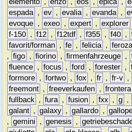
elemento
,
enzo
,
eos
,
epica
,
e
espada
,
ev
,
evalia
,
evanda
,
e
evoque
,
exeo
,
expert
,
explorer
f-150
,
f12
,
f12tdf
,
f355
,
f40
,
favorit/forman
,
fe
,
felicia
,
feroz
,
figo
,
fiorino
,
firmenfahrzeuge
,
fluence
,
focus
,
ford
,
forester
,
formore
,
fortwo
,
fox
,
fr
,
fr-v
,
freemont
,
freeverkaufen
,
frontera
fullback
,
fura
,
fusion
,
fxx
,
g
,
galant
,
galaxy
,
gallardo
,
gallop
,
gemini
,
genesis
,
getriebeschad