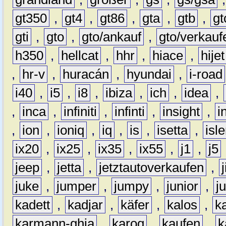
gt350
,
gt4
,
gt86
,
gta
,
gtb
,
gt
gti
,
gto
,
gto/ankauf
,
gto/verkauf
h350
,
hellcat
,
hhr
,
hiace
,
hijet
,
hr-v
,
huracán
,
hyundai
,
i-road
i40
,
i5
,
i8
,
ibiza
,
ich
,
idea
,
,
inca
,
infiniti
,
infinti
,
insight
,
i
,
ion
,
ioniq
,
iq
,
is
,
isetta
,
isl
ix20
,
ix25
,
ix35
,
ix55
,
j1
,
j5
jeep
,
jetta
,
jetztautoverkaufen
,
juke
,
jumper
,
jumpy
,
junior
,
j
kadett
,
kadjar
,
käfer
,
kalos
,
k
karmann-ghia
,
karoq
,
kaufen
,
k