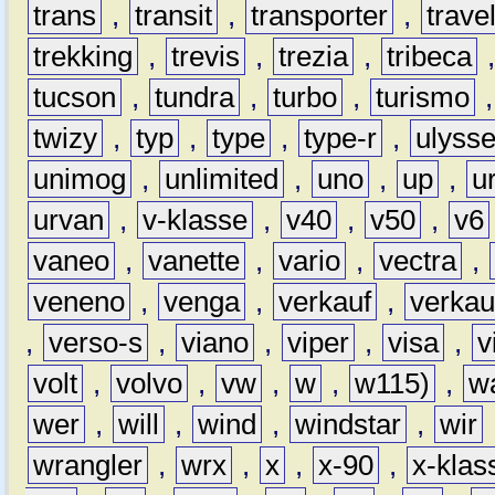
trans
,
transit
,
transporter
,
travel
trekking
,
trevis
,
trezia
,
tribeca
tucson
,
tundra
,
turbo
,
turismo
twizy
,
typ
,
type
,
type-r
,
ulyss
unimog
,
unlimited
,
uno
,
up
,
u
urvan
,
v-klasse
,
v40
,
v50
,
v6
vaneo
,
vanette
,
vario
,
vectra
,
veneno
,
venga
,
verkauf
,
verkau
,
verso-s
,
viano
,
viper
,
visa
,
v
volt
,
volvo
,
vw
,
w
,
w115)
,
w
wer
,
will
,
wind
,
windstar
,
wir
wrangler
,
wrx
,
x
,
x-90
,
x-klas