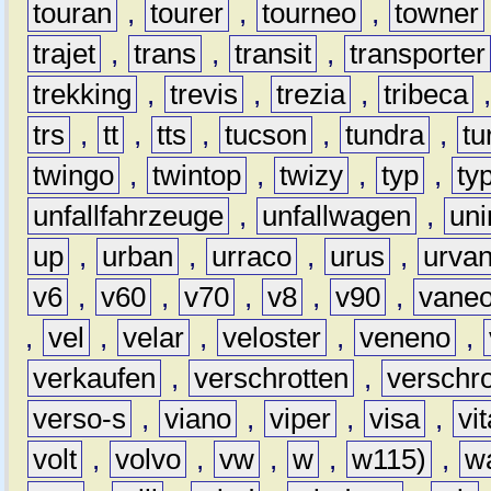
touran
,
tourer
,
tourneo
,
towner
trajet
,
trans
,
transit
,
transporter
trekking
,
trevis
,
trezia
,
tribeca
trs
,
tt
,
tts
,
tucson
,
tundra
,
tu
twingo
,
twintop
,
twizy
,
typ
,
ty
unfallfahrzeuge
,
unfallwagen
,
un
up
,
urban
,
urraco
,
urus
,
urva
v6
,
v60
,
v70
,
v8
,
v90
,
vane
,
vel
,
velar
,
veloster
,
veneno
,
verkaufen
,
verschrotten
,
verschro
verso-s
,
viano
,
viper
,
visa
,
vi
volt
,
volvo
,
vw
,
w
,
w115)
,
w