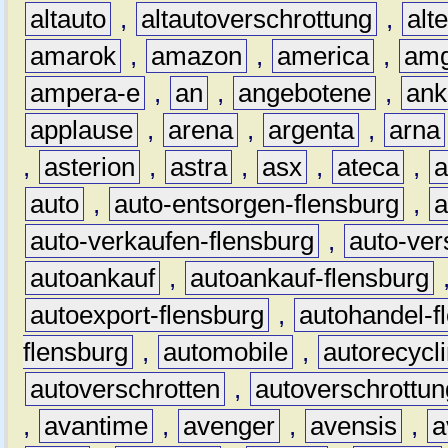
altauto
,
altautoverschrottung
,
alt
amarok
,
amazon
,
america
,
am
ampera-e
,
an
,
angebotene
,
ank
applause
,
arena
,
argenta
,
arna
,
asterion
,
astra
,
asx
,
ateca
,
a
auto
,
auto-entsorgen-flensburg
,
a
auto-verkaufen-flensburg
,
auto-ver
autoankauf
,
autoankauf-flensburg
autoexport-flensburg
,
autohandel-f
flensburg
,
automobile
,
autorecycl
autoverschrotten
,
autoverschrottun
,
avantime
,
avenger
,
avensis
,
a