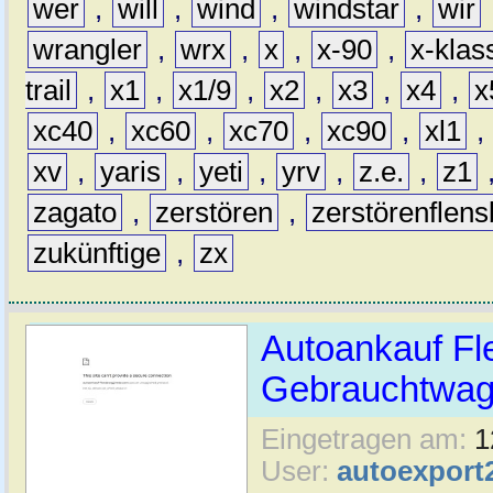
wer
,
will
,
wind
,
windstar
,
wir
wrangler
,
wrx
,
x
,
x-90
,
x-klas
trail
,
x1
,
x1/9
,
x2
,
x3
,
x4
,
x
xc40
,
xc60
,
xc70
,
xc90
,
xl1
,
xv
,
yaris
,
yeti
,
yrv
,
z.e.
,
z1
zagato
,
zerstören
,
zerstörenflen
zukünftige
,
zx
Autoankauf Fl
Gebrauchtwage
Eingetragen am:
1
User:
autoexport