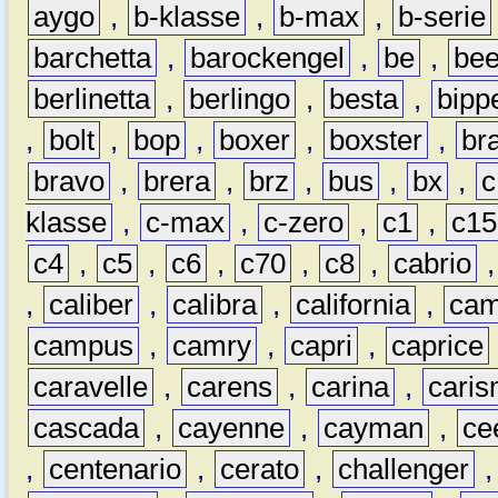
aygo
,
b-klasse
,
b-max
,
b-serie
barchetta
,
barockengel
,
be
,
be
berlinetta
,
berlingo
,
besta
,
bipp
,
bolt
,
bop
,
boxer
,
boxster
,
br
bravo
,
brera
,
brz
,
bus
,
bx
,
c
klasse
,
c-max
,
c-zero
,
c1
,
c15
c4
,
c5
,
c6
,
c70
,
c8
,
cabrio
,
caliber
,
calibra
,
california
,
cam
campus
,
camry
,
capri
,
caprice
caravelle
,
carens
,
carina
,
cari
cascada
,
cayenne
,
cayman
,
ce
,
centenario
,
cerato
,
challenger