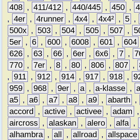
408
,
411/412
,
440/445
,
450
,
,
4er
,
4runner
,
4x4
,
4x4²
,
5
,
500x
,
503
,
504
,
505
,
507
,
5
5er
,
6
,
600
,
6008
,
601
,
604
626
,
63
,
66
,
6er
,
6x6
,
7
,
7
770
,
7er
,
8
,
80
,
806
,
807
,
,
911
,
912
,
914
,
917
,
918
,
9
959
,
968
,
9er
,
a
,
a-klasse
,
a5
,
a6
,
a7
,
a8
,
a9
,
abarth
,
accord
,
active
,
activee
,
adam
aircross
,
alaskan
,
alero
,
alfa
,
alhambra
,
all
,
allroad
,
allspace