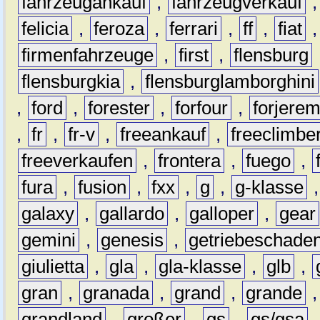
fahrzeugankauf
,
fahrzeugverkauf
felicia
,
feroza
,
ferrari
,
ff
,
fiat
firmenfahrzeuge
,
first
,
flensburg
flensburgkia
,
flensburglamborghini
,
ford
,
forester
,
forfour
,
forjere
,
fr
,
fr-v
,
freeankauf
,
freeclimbe
freeverkaufen
,
frontera
,
fuego
,
fura
,
fusion
,
fxx
,
g
,
g-klasse
galaxy
,
gallardo
,
galloper
,
gear
gemini
,
genesis
,
getriebeschade
giulietta
,
gla
,
gla-klasse
,
glb
,
gran
,
granada
,
grand
,
grande
grandland
,
großer
,
gs
,
gs/gsa