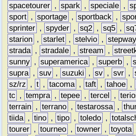
spacetourer
,
spark
,
speciale
,
s
sport
,
sportage
,
sportback
,
spo
sprinter
,
spyder
,
sq2
,
sq5
,
sq
starion
,
starlet
,
stelvio
,
stepwa
strada
,
stradale
,
stream
,
street
sunny
,
superamerica
,
superb
,
supra
,
suv
,
suzuki
,
sv
,
svr
,
sz/rz
,
t
,
tacoma
,
taft
,
tahoe
,
tc
,
tempra
,
tepee
,
tercel
,
teri
terrain
,
terrano
,
testarossa
,
thu
tiida
,
tino
,
tipo
,
toledo
,
totals
tourer
,
tourneo
,
towner
,
toyota