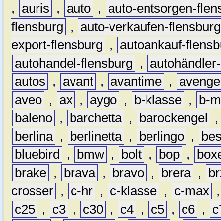
,
auris
,
auto
,
auto-entsorgen-flen
flensburg
,
auto-verkaufen-flensburg
export-flensburg
,
autoankauf-flensb
autohandel-flensburg
,
autohändler-
autos
,
avant
,
avantime
,
avenge
aveo
,
ax
,
aygo
,
b-klasse
,
b-m
baleno
,
barchetta
,
barockengel
berlina
,
berlinetta
,
berlingo
,
bes
bluebird
,
bmw
,
bolt
,
bop
,
box
brake
,
brava
,
bravo
,
brera
,
br
crosser
,
c-hr
,
c-klasse
,
c-max
c25
,
c3
,
c30
,
c4
,
c5
,
c6
,
c