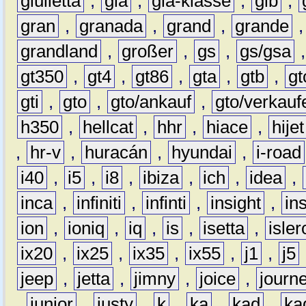
giulietta
,
gla
,
gla-klasse
,
glb
,
gran
,
granada
,
grand
,
grande
grandland
,
großer
,
gs
,
gs/gsa
gt350
,
gt4
,
gt86
,
gta
,
gtb
,
gt
gti
,
gto
,
gto/ankauf
,
gto/verkauf
h350
,
hellcat
,
hhr
,
hiace
,
hijet
,
hr-v
,
huracán
,
hyundai
,
i-road
i40
,
i5
,
i8
,
ibiza
,
ich
,
idea
,
inca
,
infiniti
,
infinti
,
insight
,
in
ion
,
ioniq
,
iq
,
is
,
isetta
,
isler
ix20
,
ix25
,
ix35
,
ix55
,
j1
,
j5
jeep
,
jetta
,
jimny
,
joice
,
journ
,
junior
,
justy
,
k
,
ka
,
kad
,
ka