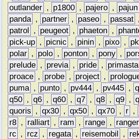
outlander
,
p1800
,
pajero
,
pajun
panda
,
partner
,
paseo
,
passat
patrol
,
peugeot
,
phaeton
,
phan
pick-up
,
picnic
,
pinin
,
pixo
,
p
polar
,
polo
,
ponton
,
pony
,
por
prelude
,
previa
,
pride
,
primasta
proace
,
probe
,
project
,
prologu
puma
,
punto
,
pv444
,
pv445
,
q50
,
q6
,
q60
,
q7
,
q8
,
q9
,
quoris
,
qx30
,
qx50
,
qx70
,
r
,
r8
,
ralliart
,
ram
,
range
,
range
rc
,
rcz
,
regata
,
reisemobil
,
re