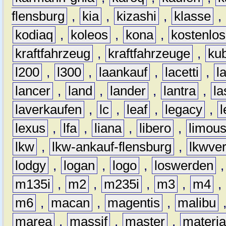
flensburg
,
kia
,
kizashi
,
klasse
,
kodiaq
,
koleos
,
kona
,
kostenlos
kraftfahrzeug
,
kraftfahrzeuge
,
kub
l200
,
l300
,
laankauf
,
lacetti
,
l
lancer
,
land
,
lander
,
lantra
,
la
laverkaufen
,
lc
,
leaf
,
legacy
,
lexus
,
lfa
,
liana
,
libero
,
limous
lkw
,
lkw-ankauf-flensburg
,
lkwver
lodgy
,
logan
,
logo
,
loswerden
m135i
,
m2
,
m235i
,
m3
,
m4
,
m6
,
macan
,
magentis
,
malibu
marea
,
massif
,
master
,
materi