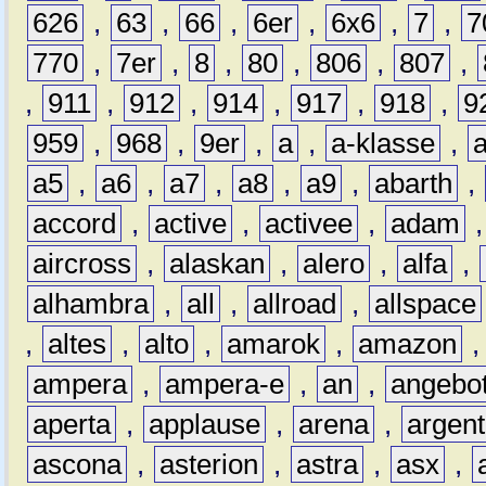
626
,
63
,
66
,
6er
,
6x6
,
7
,
7
770
,
7er
,
8
,
80
,
806
,
807
,
,
911
,
912
,
914
,
917
,
918
,
9
959
,
968
,
9er
,
a
,
a-klasse
,
a5
,
a6
,
a7
,
a8
,
a9
,
abarth
,
accord
,
active
,
activee
,
adam
aircross
,
alaskan
,
alero
,
alfa
,
alhambra
,
all
,
allroad
,
allspace
,
altes
,
alto
,
amarok
,
amazon
ampera
,
ampera-e
,
an
,
angebo
aperta
,
applause
,
arena
,
argen
ascona
,
asterion
,
astra
,
asx
,