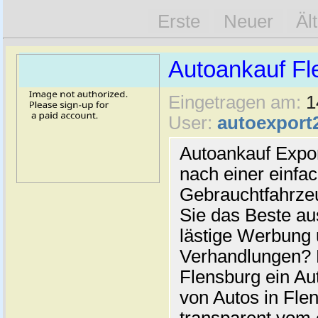
Erste
Neuer
Äl
Autoankauf Fl
Eingetragen am:
1
User:
autoexport
Autoankauf Expo
nach einer einfac
Gebrauchtfahrze
Sie das Beste au
lästige Werbung
Verhandlungen? 
Flensburg ein Au
von Autos in Flen