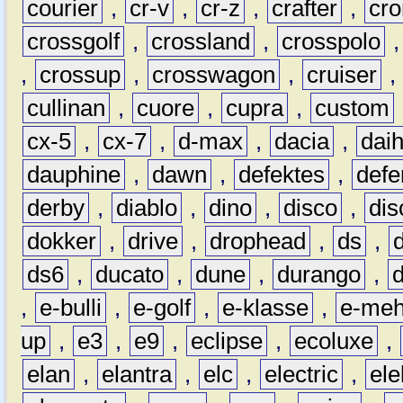
courier
,
cr-v
,
cr-z
,
crafter
,
cr
crossgolf
,
crossland
,
crosspolo
,
crossup
,
crosswagon
,
cruiser
,
cullinan
,
cuore
,
cupra
,
custom
cx-5
,
cx-7
,
d-max
,
dacia
,
dai
dauphine
,
dawn
,
defektes
,
defe
derby
,
diablo
,
dino
,
disco
,
dis
dokker
,
drive
,
drophead
,
ds
,
ds6
,
ducato
,
dune
,
durango
,
,
e-bulli
,
e-golf
,
e-klasse
,
e-meh
up
,
e3
,
e9
,
eclipse
,
ecoluxe
,
elan
,
elantra
,
elc
,
electric
,
ele