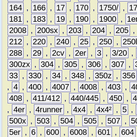
164
,
166
,
17
,
170
,
1750/
,
1
181
,
183
,
19
,
190
,
1900
,
1e
2008
,
200sx
,
203
,
204
,
205
212
,
220
,
240
,
25
,
250
,
250
288
,
29
,
2cv
,
2er
,
3
,
3/20
,
300zx
,
304
,
305
,
306
,
307
,
33
,
330
,
34
,
348
,
350z
,
356
,
4
,
400
,
4007
,
4008
,
403
,
4
408
,
411/412
,
440/445
,
450
,
,
4er
,
4runner
,
4x4
,
4x4²
,
5
,
500x
,
503
,
504
,
505
,
507
,
5
5er
,
6
,
600
,
6008
,
601
,
604