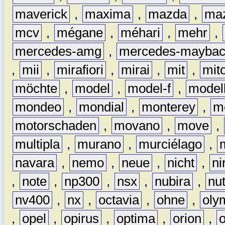
maverick
,
maxima
,
mazda
,
ma
mcv
,
mégane
,
méhari
,
mehr
,
mercedes-amg
,
mercedes-mayba
,
mii
,
mirafiori
,
mirai
,
mit
,
mit
möchte
,
model
,
model-f
,
model
mondeo
,
mondial
,
monterey
,
m
motorschaden
,
movano
,
move
,
multipla
,
murano
,
murciélago
,
navara
,
nemo
,
neue
,
nicht
,
ni
,
note
,
np300
,
nsx
,
nubira
,
nu
nv400
,
nx
,
octavia
,
ohne
,
oly
,
opel
,
opirus
,
optima
,
orion
,