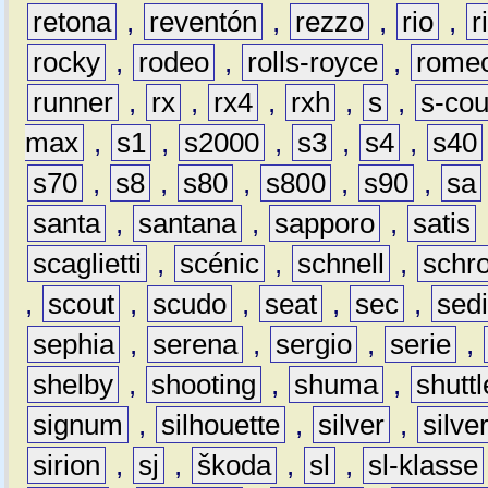
retona
,
reventón
,
rezzo
,
rio
,
r
rocky
,
rodeo
,
rolls-royce
,
rome
runner
,
rx
,
rx4
,
rxh
,
s
,
s-co
max
,
s1
,
s2000
,
s3
,
s4
,
s40
s70
,
s8
,
s80
,
s800
,
s90
,
sa
santa
,
santana
,
sapporo
,
satis
scaglietti
,
scénic
,
schnell
,
schro
,
scout
,
scudo
,
seat
,
sec
,
sedi
sephia
,
serena
,
sergio
,
serie
,
shelby
,
shooting
,
shuma
,
shuttl
signum
,
silhouette
,
silver
,
silve
sirion
,
sj
,
škoda
,
sl
,
sl-klasse