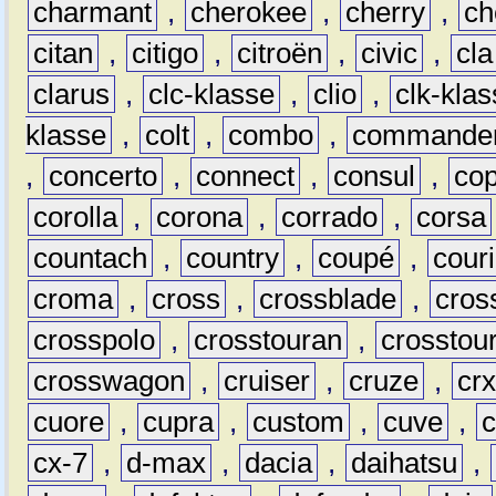
charmant
,
cherokee
,
cherry
,
ch
citan
,
citigo
,
citroën
,
civic
,
cla
clarus
,
clc-klasse
,
clio
,
clk-kla
klasse
,
colt
,
combo
,
commande
,
concerto
,
connect
,
consul
,
co
corolla
,
corona
,
corrado
,
corsa
countach
,
country
,
coupé
,
couri
croma
,
cross
,
crossblade
,
cros
crosspolo
,
crosstouran
,
crosstou
crosswagon
,
cruiser
,
cruze
,
cr
cuore
,
cupra
,
custom
,
cuve
,
cx-7
,
d-max
,
dacia
,
daihatsu
,