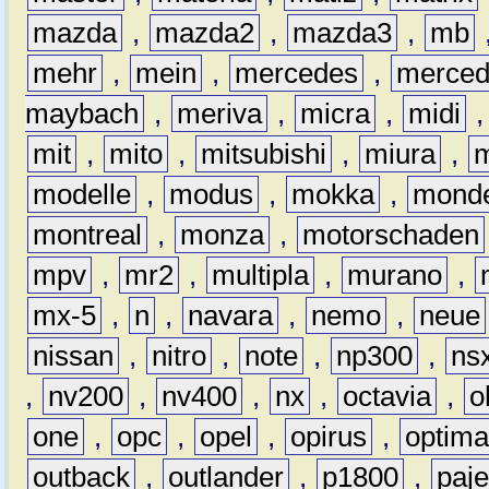
mazda
,
mazda2
,
mazda3
,
mb
mehr
,
mein
,
mercedes
,
merce
maybach
,
meriva
,
micra
,
midi
mit
,
mito
,
mitsubishi
,
miura
,
modelle
,
modus
,
mokka
,
mond
montreal
,
monza
,
motorschaden
mpv
,
mr2
,
multipla
,
murano
,
mx-5
,
n
,
navara
,
nemo
,
neue
nissan
,
nitro
,
note
,
np300
,
ns
,
nv200
,
nv400
,
nx
,
octavia
,
o
one
,
opc
,
opel
,
opirus
,
optim
outback
,
outlander
,
p1800
,
paje