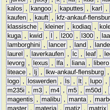
kalos
,
kangoo
,
kaputtes
,
karl
,
kaufen
,
kauft
,
kfz-ankauf-flensbu
klassische
,
kleiner
,
kodiaq
,
kol
kuga
,
kwid
,
l
,
l200
,
l300
,
la
lamborghini
,
lancer
,
land
,
lande
laurel
,
laverkaufen
,
lc
,
leaf
,
l
levorg
,
lexus
,
lfa
,
liana
,
libero
liteace
,
lj
,
lkw-ankauf-flensburg
logo
,
loswerden
,
ls
,
lt
,
lupo
,
m235i
,
m3
,
m4
,
m5
,
m50d
,
magentis
,
malibu
,
manta
,
marb
master
,
materia
,
matiz
,
matrix