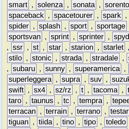
smart
,
solenza
,
sonata
,
sorent
spaceback
,
spacetourer
,
spark
spider
,
splash
,
sport
,
sportage
sportsvan
,
sprint
,
sprinter
,
spyd
,
ssr
,
st
,
star
,
starion
,
starlet
stilo
,
stonic
,
strada
,
stradale
,
,
subaru
,
sunny
,
superamerica
,
superleggera
,
supra
,
suv
,
suzu
swift
,
sx4
,
sz/rz
,
t
,
tacoma
,
taro
,
taunus
,
tc
,
tempra
,
tepe
terracan
,
terrain
,
terrano
,
testa
tiguan
,
tiida
,
tino
,
tipo
,
toledo