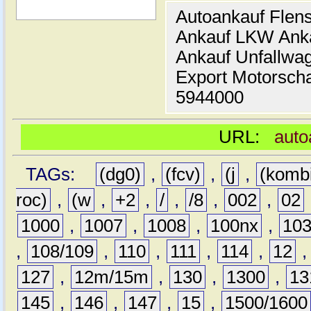
Autoankauf Flen
Ankauf LKW Ank
Ankauf Unfallwa
Export Motorsch
5944000
URL:
auto
TAGs:
(dg0)
,
(fcv)
,
(j
,
(komb
roc)
,
(w
,
+2
,
/
,
/8
,
002
,
02
1000
,
1007
,
1008
,
100nx
,
10
,
108/109
,
110
,
111
,
114
,
12
127
,
12m/15m
,
130
,
1300
,
13
145
,
146
,
147
,
15
,
1500/1600