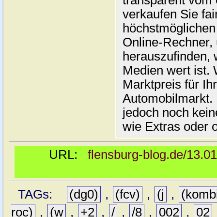
transparent vom 
verkaufen Sie fai
höchstmöglichen 
Online-Rechner,
herauszufinden, w
Medien wert ist. 
Marktpreis für I
Automobilmarkt. 
jedoch noch kein
wie Extras oder 
URL:
flensburg-blog.de/13.0
TAGs:
(dg0)
,
(fcv)
,
(j
,
(komb
roc)
,
(w
,
+2
,
/
,
/8
,
002
,
02