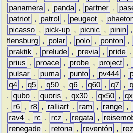
panamera
,
panda
,
partner
,
pas
patriot
,
patrol
,
peugeot
,
phaeto
picasso
,
pick-up
,
picnic
,
pinin
flensburg
,
polar
,
polo
,
ponton
,
praktik
,
prelude
,
previa
,
pride
prius
,
proace
,
probe
,
project
,
pulsar
,
puma
,
punto
,
pv444
,
q4
,
q5
,
q50
,
q6
,
q60
,
q7
,
,
qubo
,
quoris
,
qx30
,
qx50
,
qx
,
r6
,
r8
,
ralliart
,
ram
,
range
,
rav4
,
rc
,
rcz
,
regata
,
reisemob
renegade
,
retona
,
reventón
,
re