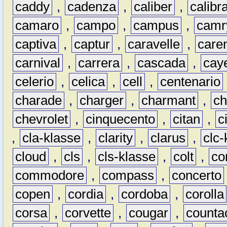
caddy
,
cadenza
,
caliber
,
calibr
camaro
,
campo
,
campus
,
camr
captiva
,
captur
,
caravelle
,
care
carnival
,
carrera
,
cascada
,
cay
celerio
,
celica
,
cell
,
centenario
charade
,
charger
,
charmant
,
ch
chevrolet
,
cinquecento
,
citan
,
c
,
cla-klasse
,
clarity
,
clarus
,
clc-
cloud
,
cls
,
cls-klasse
,
colt
,
c
commodore
,
compass
,
concerto
copen
,
cordia
,
cordoba
,
corolla
corsa
,
corvette
,
cougar
,
counta