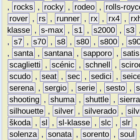
,
rocks
,
rocky
,
rodeo
,
rolls-royc
rover
,
rs
,
runner
,
rx
,
rx4
,
rx
klasse
,
s-max
,
s1
,
s2000
,
s3
,
s7
,
s70
,
s8
,
s80
,
s800
,
s9
,
santa
,
santana
,
sapporo
,
satis
scaglietti
,
scénic
,
schnell
,
sciro
scudo
,
seat
,
sec
,
sedici
,
seic
serena
,
sergio
,
serie
,
sesto
,
shooting
,
shuma
,
shuttle
,
sierr
silhouette
,
silver
,
silverado
,
silv
škoda
,
sl
,
sl-klasse
,
slc
,
slr
,
solenza
,
sonata
,
sorento
,
soul