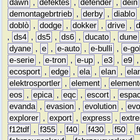
dawn
,
defektes
,
defender
,
dein
demontagebrtrieb
,
derby
,
diablo
doblò
,
dodge
,
dokker
,
drive
,
,
ds4
,
ds5
,
ds6
,
ducato
,
dune
dyane
,
e
,
e-auto
,
e-bulli
,
e-gol
e-serie
,
e-tron
,
e-up
,
e3
,
e9
ecosport
,
edge
,
ela
,
elan
,
ela
elektrosportler
,
element
,
element
eos
,
epica
,
eqc
,
escort
,
espa
evanda
,
evasion
,
evolution
,
ev
explorer
,
export
,
express
,
extr
f12tdf
,
f355
,
f40
,
f430
,
f50
,
f