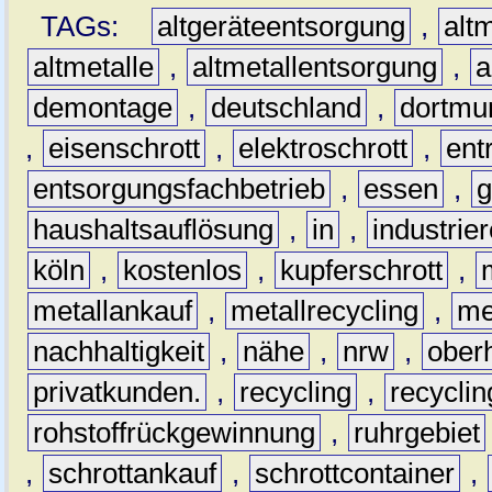
TAGs:
altgeräteentsorgung
,
altm
altmetalle
,
altmetallentsorgung
,
a
demontage
,
deutschland
,
dortmu
,
eisenschrott
,
elektroschrott
,
ent
entsorgungsfachbetrieb
,
essen
,
g
haushaltsauflösung
,
in
,
industrie
köln
,
kostenlos
,
kupferschrott
,
metallankauf
,
metallrecycling
,
me
nachhaltigkeit
,
nähe
,
nrw
,
ober
privatkunden.
,
recycling
,
recyclin
rohstoffrückgewinnung
,
ruhrgebiet
,
schrottankauf
,
schrottcontainer
,