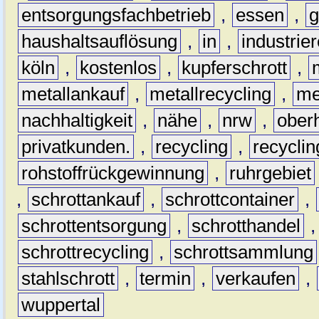
entsorgungsfachbetrieb
,
essen
,
g
haushaltsauflösung
,
in
,
industrie
köln
,
kostenlos
,
kupferschrott
,
metallankauf
,
metallrecycling
,
me
nachhaltigkeit
,
nähe
,
nrw
,
ober
privatkunden.
,
recycling
,
recyclin
rohstoffrückgewinnung
,
ruhrgebiet
,
schrottankauf
,
schrottcontainer
,
schrottentsorgung
,
schrotthandel
schrottrecycling
,
schrottsammlung
stahlschrott
,
termin
,
verkaufen
,
wuppertal