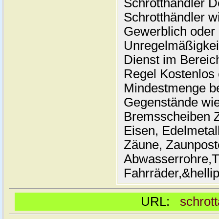
Schrotthändler D
Schrotthändler wi
Gewerblich oder P
Unregelmäßigkeit
Dienst im Bereich
Regel Kostenlos 
Mindestmenge be
Gegenstände wi
Bremsscheiben Zi
Eisen, Edelmetal
Zäune, Zaunpost
Abwasserrohre,T
Fahrräder,&hellip
URL:
schrot