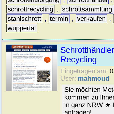
schrottrecycling
,
schrottsammlung
stahlschrott
,
termin
,
verkaufen
,
wuppertal
Schrotthändler
Recycling
Eingetragen am:
0
User:
mahmoud
Sie möchten Meta
kommen zu Ihnen
in ganz NRW ★ H
anfragen!