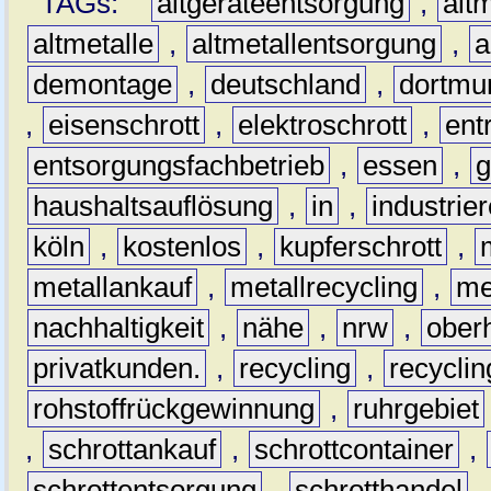
TAGs:
altgeräteentsorgung
,
altm
altmetalle
,
altmetallentsorgung
,
a
demontage
,
deutschland
,
dortmu
,
eisenschrott
,
elektroschrott
,
ent
entsorgungsfachbetrieb
,
essen
,
g
haushaltsauflösung
,
in
,
industrie
köln
,
kostenlos
,
kupferschrott
,
metallankauf
,
metallrecycling
,
me
nachhaltigkeit
,
nähe
,
nrw
,
ober
privatkunden.
,
recycling
,
recyclin
rohstoffrückgewinnung
,
ruhrgebiet
,
schrottankauf
,
schrottcontainer
,
schrottentsorgung
,
schrotthandel