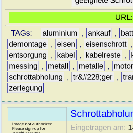
geeignete Schrot
URL
TAGs:
aluminium
,
ankauf
,
bat
demontage
,
eisen
,
eisenschrott
entsorgung
,
kabel
,
kabelreste
,
messing
,
metall
,
metalle
,
moto
schrottabholung
,
tr&#228;ger
,
tra
zerlegung
Schrottabholun
Eingetragen am:
1