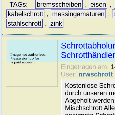
TAGs:
bremsscheiben
,
eisen
,
kabelschrott
,
messingamaturen
,
stahlschrott
,
zink
Schrottabholu
Schrotthändle
Eingetragen am:
1
User:
nrwschrott
Kostenlose Schro
durch unseren mo
Abgeholt werden 
Mischschrott All