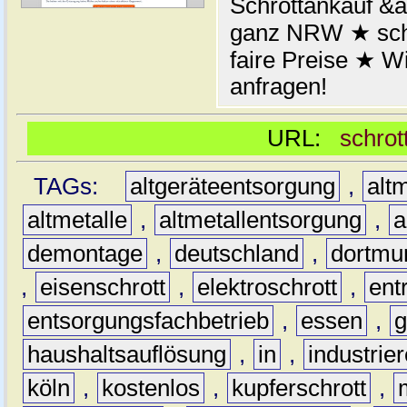
Schrottankauf &a
ganz NRW ★ schn
faire Preise ★ W
anfragen!
URL:
schrot
TAGs:
altgeräteentsorgung
,
altm
altmetalle
,
altmetallentsorgung
,
a
demontage
,
deutschland
,
dortmu
,
eisenschrott
,
elektroschrott
,
ent
entsorgungsfachbetrieb
,
essen
,
g
haushaltsauflösung
,
in
,
industrie
köln
,
kostenlos
,
kupferschrott
,