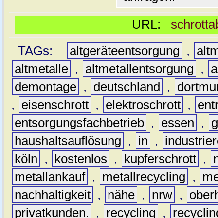
URL:
schrotta
TAGs:
altgeräteentsorgung
,
altm
altmetalle
,
altmetallentsorgung
,
a
demontage
,
deutschland
,
dortmu
,
eisenschrott
,
elektroschrott
,
ent
entsorgungsfachbetrieb
,
essen
,
g
haushaltsauflösung
,
in
,
industrie
köln
,
kostenlos
,
kupferschrott
,
metallankauf
,
metallrecycling
,
me
nachhaltigkeit
,
nähe
,
nrw
,
ober
privatkunden.
,
recycling
,
recyclin