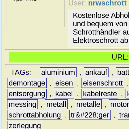
User:
nrwschrott
Kostenlose Abhol
und bequem von ü
Schrotthändler a
Elektroschrott ab
URL
TAGs:
aluminium
,
ankauf
,
bat
demontage
,
eisen
,
eisenschrott
entsorgung
,
kabel
,
kabelreste
,
messing
,
metall
,
metalle
,
moto
schrottabholung
,
tr&#228;ger
,
tra
zerlegung