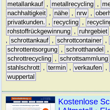
metallankauf
,
metallrecycling
,
me
nachhaltigkeit
,
nähe
,
nrw
,
ober
privatkunden.
,
recycling
,
recyclin
rohstoffrückgewinnung
,
ruhrgebiet
,
schrottankauf
,
schrottcontainer
,
schrottentsorgung
,
schrotthandel
schrottrecycling
,
schrottsammlung
stahlschrott
,
termin
,
verkaufen
,
wuppertal
Kostenlose Sc