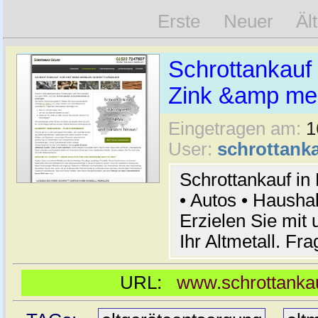
Erste
Neuer
Äl
Schrottankauf 
Zink &amp meh
Eingetragen am:
1
User:
schrottanka
Schrottankauf in
• Autos • Hausha
Erzielen Sie mit 
Ihr Altmetall. Fr
URL:
www.schrottankau