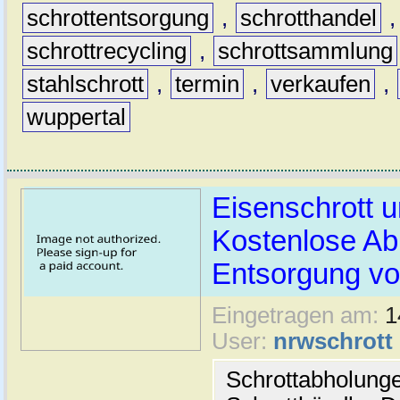
schrottentsorgung
,
schrotthandel
schrottrecycling
,
schrottsammlung
stahlschrott
,
termin
,
verkaufen
,
wuppertal
Eisenschrott u
Kostenlose Ab
Entsorgung vo
Eingetragen am:
1
User:
nrwschrott
Schrottabholung