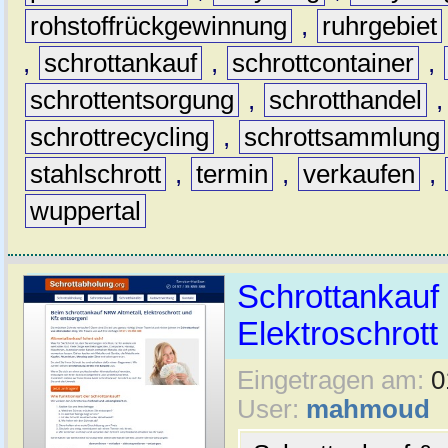
rohstoffrückgewinnung
,
ruhrgebiet
,
schrottankauf
,
schrottcontainer
,
schrottentsorgung
,
schrotthandel
schrottrecycling
,
schrottsammlung
stahlschrott
,
termin
,
verkaufen
,
wuppertal
Schrottankauf 
Elektroschrott 
Eingetragen am:
0
User:
mahmoud