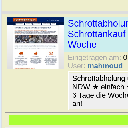
Schrottabhol
Schrottankauf 
Woche
Eingetragen am:
0
User:
mahmoud
Schrottabholung 
NRW ★ einfach ★
6 Tage die Woche
an!