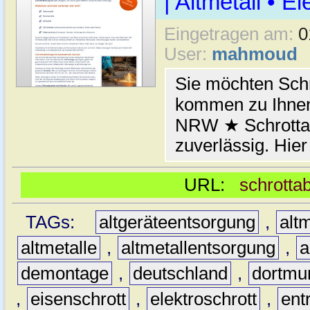
| Altmetall • E
Eingetragen am:
0
User:
mahmoud
Sie möchten Schr
kommen zu Ihnen
NRW ★ Schrottab
zuverlässig. Hier
URL:
schrotta
TAGs:
altgeräteentsorgung
,
altm
altmetalle
,
altmetallentsorgung
,
a
demontage
,
deutschland
,
dortmu
,
eisenschrott
,
elektroschrott
,
ent