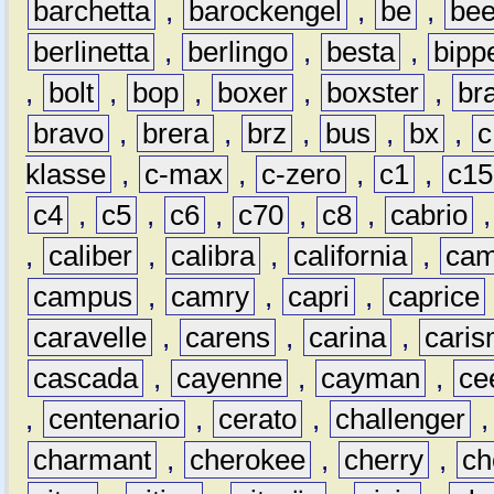
barchetta
,
barockengel
,
be
,
be
berlinetta
,
berlingo
,
besta
,
bipp
,
bolt
,
bop
,
boxer
,
boxster
,
br
bravo
,
brera
,
brz
,
bus
,
bx
,
c
klasse
,
c-max
,
c-zero
,
c1
,
c15
c4
,
c5
,
c6
,
c70
,
c8
,
cabrio
,
caliber
,
calibra
,
california
,
cam
campus
,
camry
,
capri
,
caprice
caravelle
,
carens
,
carina
,
cari
cascada
,
cayenne
,
cayman
,
ce
,
centenario
,
cerato
,
challenger
charmant
,
cherokee
,
cherry
,
ch