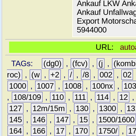
Ankauf LKW Ank
Ankauf Unfallwa
Export Motorsch
5944000
URL:
auto
TAGs:
(dg0)
,
(fcv)
,
(j
,
(komb
roc)
,
(w
,
+2
,
/
,
/8
,
002
,
02
1000
,
1007
,
1008
,
100nx
,
10
,
108/109
,
110
,
111
,
114
,
12
127
,
12m/15m
,
130
,
1300
,
13
145
,
146
,
147
,
15
,
1500/1600
164
,
166
,
17
,
170
,
1750/
,
1