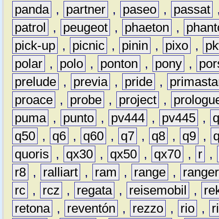
panda
,
partner
,
paseo
,
passat
patrol
,
peugeot
,
phaeton
,
phan
pick-up
,
picnic
,
pinin
,
pixo
,
p
polar
,
polo
,
ponton
,
pony
,
por
prelude
,
previa
,
pride
,
primasta
proace
,
probe
,
project
,
prologu
puma
,
punto
,
pv444
,
pv445
,
q50
,
q6
,
q60
,
q7
,
q8
,
q9
,
quoris
,
qx30
,
qx50
,
qx70
,
r
,
r8
,
ralliart
,
ram
,
range
,
range
rc
,
rcz
,
regata
,
reisemobil
,
re
retona
,
reventón
,
rezzo
,
rio
,
r