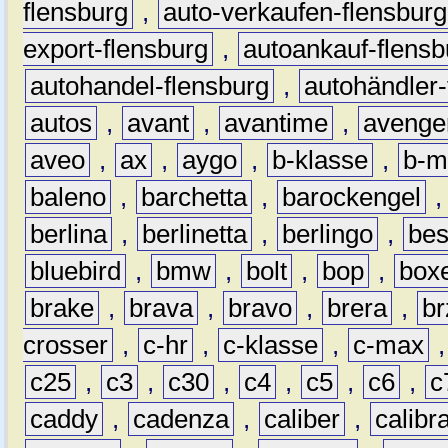
flensburg
,
auto-verkaufen-flensburg
export-flensburg
,
autoankauf-flensb
autohandel-flensburg
,
autohändler-
autos
,
avant
,
avantime
,
avenge
aveo
,
ax
,
aygo
,
b-klasse
,
b-m
baleno
,
barchetta
,
barockengel
berlina
,
berlinetta
,
berlingo
,
bes
bluebird
,
bmw
,
bolt
,
bop
,
box
brake
,
brava
,
bravo
,
brera
,
br
crosser
,
c-hr
,
c-klasse
,
c-max
c25
,
c3
,
c30
,
c4
,
c5
,
c6
,
c
caddy
,
cadenza
,
caliber
,
calibr