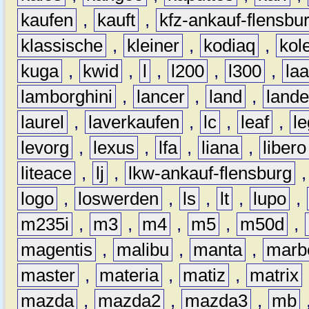
kaufen
,
kauft
,
kfz-ankauf-flensbu
klassische
,
kleiner
,
kodiaq
,
kol
kuga
,
kwid
,
l
,
l200
,
l300
,
la
lamborghini
,
lancer
,
land
,
lande
laurel
,
laverkaufen
,
lc
,
leaf
,
l
levorg
,
lexus
,
lfa
,
liana
,
libero
liteace
,
lj
,
lkw-ankauf-flensburg
logo
,
loswerden
,
ls
,
lt
,
lupo
,
m235i
,
m3
,
m4
,
m5
,
m50d
,
magentis
,
malibu
,
manta
,
marb
master
,
materia
,
matiz
,
matrix
mazda
,
mazda2
,
mazda3
,
mb