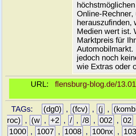
höchstmöglichen 
Online-Rechner,
herauszufinden, w
Medien wert ist. 
Marktpreis für I
Automobilmarkt. 
jedoch noch kein
wie Extras oder 
URL:
flensburg-blog.de/13.0
TAGs:
(dg0)
,
(fcv)
,
(j
,
(komb
roc)
,
(w
,
+2
,
/
,
/8
,
002
,
02
1000
,
1007
,
1008
,
100nx
,
10