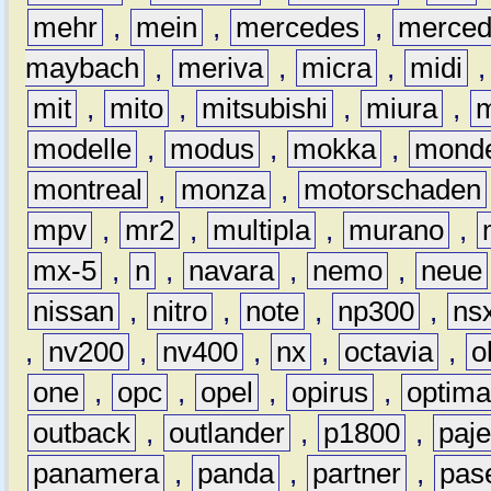
mehr
,
mein
,
mercedes
,
merce
maybach
,
meriva
,
micra
,
midi
mit
,
mito
,
mitsubishi
,
miura
,
modelle
,
modus
,
mokka
,
mond
montreal
,
monza
,
motorschaden
mpv
,
mr2
,
multipla
,
murano
,
mx-5
,
n
,
navara
,
nemo
,
neue
nissan
,
nitro
,
note
,
np300
,
ns
,
nv200
,
nv400
,
nx
,
octavia
,
o
one
,
opc
,
opel
,
opirus
,
optim
outback
,
outlander
,
p1800
,
paje
panamera
,
panda
,
partner
,
pas