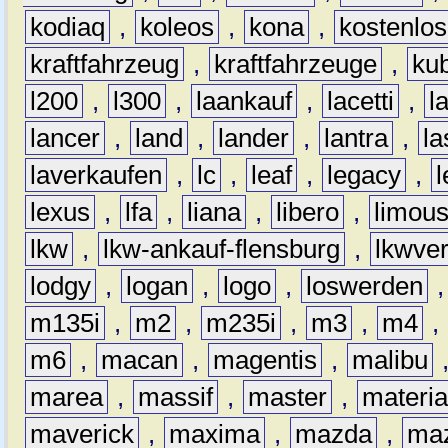
kodiaq
,
koleos
,
kona
,
kostenlos
kraftfahrzeug
,
kraftfahrzeuge
,
kub
l200
,
l300
,
laankauf
,
lacetti
,
l
lancer
,
land
,
lander
,
lantra
,
la
laverkaufen
,
lc
,
leaf
,
legacy
,
lexus
,
lfa
,
liana
,
libero
,
limous
lkw
,
lkw-ankauf-flensburg
,
lkwver
lodgy
,
logan
,
logo
,
loswerden
m135i
,
m2
,
m235i
,
m3
,
m4
,
m6
,
macan
,
magentis
,
malibu
marea
,
massif
,
master
,
materi
maverick
,
maxima
,
mazda
,
ma