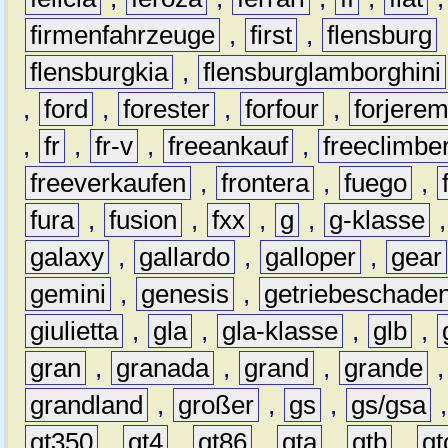
firmenfahrzeuge
,
first
,
flensburg
flensburgkia
,
flensburglamborghini
,
ford
,
forester
,
forfour
,
forjere
,
fr
,
fr-v
,
freeankauf
,
freeclimbe
freeverkaufen
,
frontera
,
fuego
,
fura
,
fusion
,
fxx
,
g
,
g-klasse
galaxy
,
gallardo
,
galloper
,
gear
gemini
,
genesis
,
getriebeschade
giulietta
,
gla
,
gla-klasse
,
glb
,
gran
,
granada
,
grand
,
grande
grandland
,
großer
,
gs
,
gs/gsa
gt350
,
gt4
,
gt86
,
gta
,
gtb
,
gt