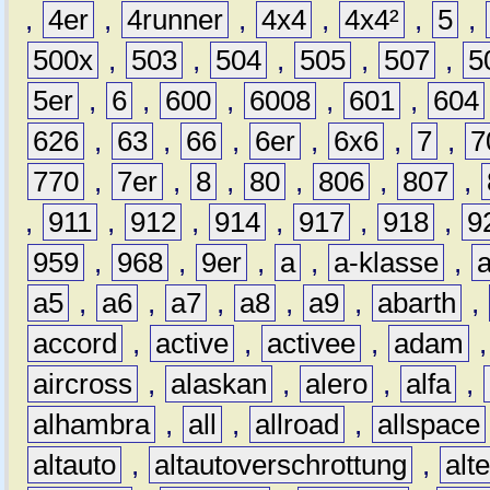
,
4er
,
4runner
,
4x4
,
4x4²
,
5
,
500x
,
503
,
504
,
505
,
507
,
5
5er
,
6
,
600
,
6008
,
601
,
604
626
,
63
,
66
,
6er
,
6x6
,
7
,
7
770
,
7er
,
8
,
80
,
806
,
807
,
,
911
,
912
,
914
,
917
,
918
,
9
959
,
968
,
9er
,
a
,
a-klasse
,
a5
,
a6
,
a7
,
a8
,
a9
,
abarth
,
accord
,
active
,
activee
,
adam
aircross
,
alaskan
,
alero
,
alfa
,
alhambra
,
all
,
allroad
,
allspace
altauto
,
altautoverschrottung
,
alt