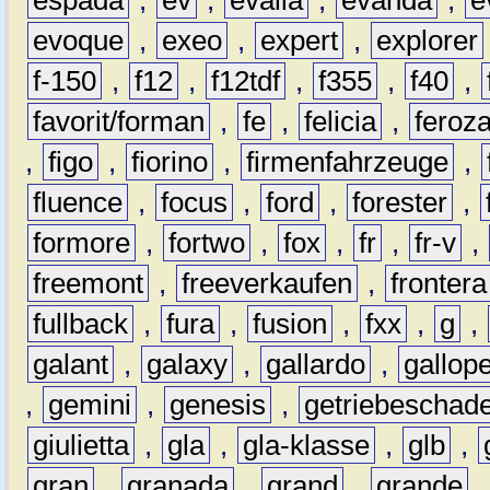
evoque
,
exeo
,
expert
,
explorer
f-150
,
f12
,
f12tdf
,
f355
,
f40
,
favorit/forman
,
fe
,
felicia
,
feroz
,
figo
,
fiorino
,
firmenfahrzeuge
,
fluence
,
focus
,
ford
,
forester
,
formore
,
fortwo
,
fox
,
fr
,
fr-v
,
freemont
,
freeverkaufen
,
frontera
fullback
,
fura
,
fusion
,
fxx
,
g
,
galant
,
galaxy
,
gallardo
,
gallop
,
gemini
,
genesis
,
getriebeschad
giulietta
,
gla
,
gla-klasse
,
glb
,
gran
,
granada
,
grand
,
grande