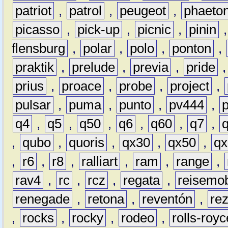
patriot
,
patrol
,
peugeot
,
phaeto
picasso
,
pick-up
,
picnic
,
pinin
flensburg
,
polar
,
polo
,
ponton
,
praktik
,
prelude
,
previa
,
pride
prius
,
proace
,
probe
,
project
,
pulsar
,
puma
,
punto
,
pv444
,
q4
,
q5
,
q50
,
q6
,
q60
,
q7
,
,
qubo
,
quoris
,
qx30
,
qx50
,
qx
,
r6
,
r8
,
ralliart
,
ram
,
range
,
rav4
,
rc
,
rcz
,
regata
,
reisemob
renegade
,
retona
,
reventón
,
re
,
rocks
,
rocky
,
rodeo
,
rolls-royc