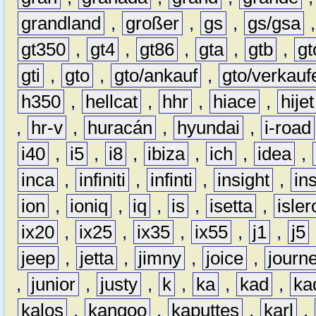
grandland
,
großer
,
gs
,
gs/gsa
gt350
,
gt4
,
gt86
,
gta
,
gtb
,
gt
gti
,
gto
,
gto/ankauf
,
gto/verkauf
h350
,
hellcat
,
hhr
,
hiace
,
hijet
,
hr-v
,
huracán
,
hyundai
,
i-road
i40
,
i5
,
i8
,
ibiza
,
ich
,
idea
,
inca
,
infiniti
,
infinti
,
insight
,
in
ion
,
ioniq
,
iq
,
is
,
isetta
,
isler
ix20
,
ix25
,
ix35
,
ix55
,
j1
,
j5
jeep
,
jetta
,
jimny
,
joice
,
journ
,
junior
,
justy
,
k
,
ka
,
kad
,
ka
kalos
,
kangoo
,
kaputtes
,
karl
,