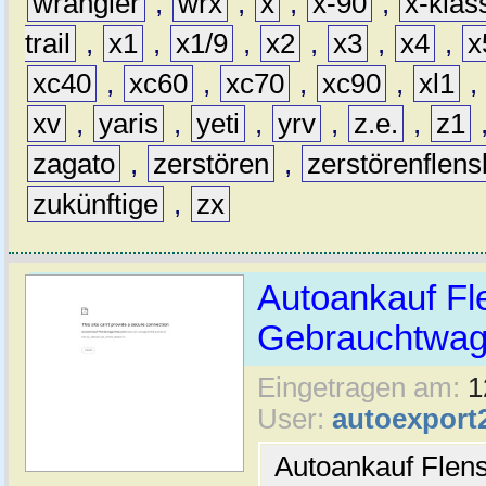
wrangler
,
wrx
,
x
,
x-90
,
x-klas
trail
,
x1
,
x1/9
,
x2
,
x3
,
x4
,
x
xc40
,
xc60
,
xc70
,
xc90
,
xl1
,
xv
,
yaris
,
yeti
,
yrv
,
z.e.
,
z1
zagato
,
zerstören
,
zerstörenflen
zukünftige
,
zx
Autoankauf Fl
Gebrauchtwage
Eingetragen am:
1
User:
autoexport
Autoankauf Flen