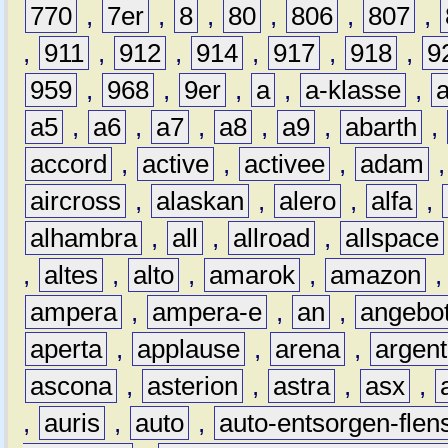
770
,
7er
,
8
,
80
,
806
,
807
,
,
911
,
912
,
914
,
917
,
918
,
9
959
,
968
,
9er
,
a
,
a-klasse
,
a5
,
a6
,
a7
,
a8
,
a9
,
abarth
,
accord
,
active
,
activee
,
adam
aircross
,
alaskan
,
alero
,
alfa
,
alhambra
,
all
,
allroad
,
allspace
,
altes
,
alto
,
amarok
,
amazon
ampera
,
ampera-e
,
an
,
angebo
aperta
,
applause
,
arena
,
argen
ascona
,
asterion
,
astra
,
asx
,
,
auris
,
auto
,
auto-entsorgen-flen