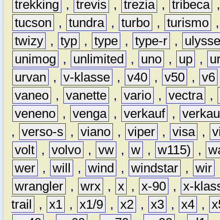
trekking
,
trevis
,
trezia
,
tribeca
tucson
,
tundra
,
turbo
,
turismo
twizy
,
typ
,
type
,
type-r
,
ulyss
unimog
,
unlimited
,
uno
,
up
,
u
urvan
,
v-klasse
,
v40
,
v50
,
v6
vaneo
,
vanette
,
vario
,
vectra
,
veneno
,
venga
,
verkauf
,
verkau
,
verso-s
,
viano
,
viper
,
visa
,
v
volt
,
volvo
,
vw
,
w
,
w115)
,
w
wer
,
will
,
wind
,
windstar
,
wir
wrangler
,
wrx
,
x
,
x-90
,
x-klas
trail
,
x1
,
x1/9
,
x2
,
x3
,
x4
,
x