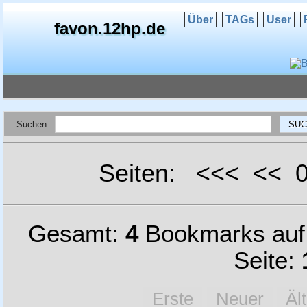
Über
TAGs
User
favon.12hp.de
Suchen
Seiten: <<< <<
Gesamt:
4
Bookmarks au
Seite:
Erste
Neuer
Äl