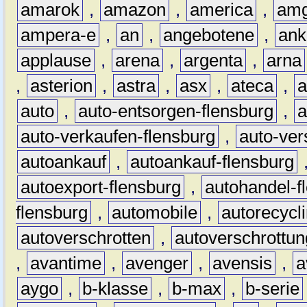
amarok
,
amazon
,
america
,
am
ampera-e
,
an
,
angebotene
,
ank
applause
,
arena
,
argenta
,
arna
,
asterion
,
astra
,
asx
,
ateca
,
a
auto
,
auto-entsorgen-flensburg
,
a
auto-verkaufen-flensburg
,
auto-ver
autoankauf
,
autoankauf-flensburg
autoexport-flensburg
,
autohandel-f
flensburg
,
automobile
,
autorecycl
autoverschrotten
,
autoverschrottun
,
avantime
,
avenger
,
avensis
,
a
aygo
,
b-klasse
,
b-max
,
b-serie