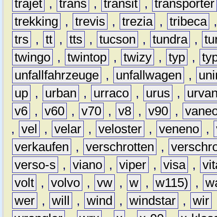
trajet
,
trans
,
transit
,
transporter
trekking
,
trevis
,
trezia
,
tribeca
trs
,
tt
,
tts
,
tucson
,
tundra
,
tu
twingo
,
twintop
,
twizy
,
typ
,
ty
unfallfahrzeuge
,
unfallwagen
,
un
up
,
urban
,
urraco
,
urus
,
urva
v6
,
v60
,
v70
,
v8
,
v90
,
vane
,
vel
,
velar
,
veloster
,
veneno
,
verkaufen
,
verschrotten
,
verschro
verso-s
,
viano
,
viper
,
visa
,
vi
volt
,
volvo
,
vw
,
w
,
w115)
,
w
wer
,
will
,
wind
,
windstar
,
wir