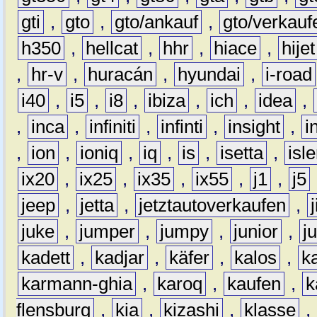
gti
,
gto
,
gto/ankauf
,
gto/verkauf
h350
,
hellcat
,
hhr
,
hiace
,
hijet
,
hr-v
,
huracán
,
hyundai
,
i-road
i40
,
i5
,
i8
,
ibiza
,
ich
,
idea
,
,
inca
,
infiniti
,
infinti
,
insight
,
i
,
ion
,
ioniq
,
iq
,
is
,
isetta
,
isl
ix20
,
ix25
,
ix35
,
ix55
,
j1
,
j5
jeep
,
jetta
,
jetztautoverkaufen
,
juke
,
jumper
,
jumpy
,
junior
,
j
kadett
,
kadjar
,
käfer
,
kalos
,
k
karmann-ghia
,
karoq
,
kaufen
,
k
flensburg
,
kia
,
kizashi
,
klasse
,