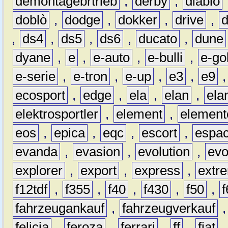
demontagebrtrieb
,
derby
,
diablo
doblò
,
dodge
,
dokker
,
drive
,
,
ds4
,
ds5
,
ds6
,
ducato
,
dune
dyane
,
e
,
e-auto
,
e-bulli
,
e-gol
e-serie
,
e-tron
,
e-up
,
e3
,
e9
ecosport
,
edge
,
ela
,
elan
,
ela
elektrosportler
,
element
,
element
eos
,
epica
,
eqc
,
escort
,
espa
evanda
,
evasion
,
evolution
,
ev
explorer
,
export
,
express
,
extr
f12tdf
,
f355
,
f40
,
f430
,
f50
,
f
fahrzeugankauf
,
fahrzeugverkauf
felicia
,
feroza
,
ferrari
,
ff
,
fiat