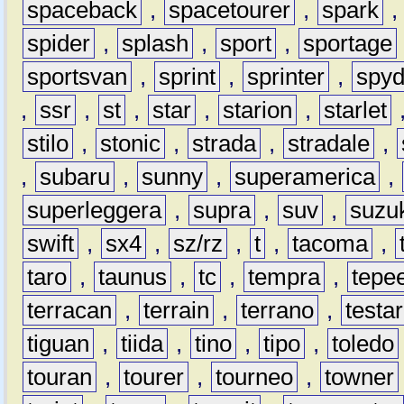
spaceback
,
spacetourer
,
spark
spider
,
splash
,
sport
,
sportage
sportsvan
,
sprint
,
sprinter
,
spyd
,
ssr
,
st
,
star
,
starion
,
starlet
stilo
,
stonic
,
strada
,
stradale
,
,
subaru
,
sunny
,
superamerica
,
superleggera
,
supra
,
suv
,
suzu
swift
,
sx4
,
sz/rz
,
t
,
tacoma
,
taro
,
taunus
,
tc
,
tempra
,
tepe
terracan
,
terrain
,
terrano
,
testa
tiguan
,
tiida
,
tino
,
tipo
,
toledo
touran
,
tourer
,
tourneo
,
towner