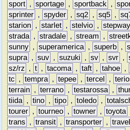
sport
,
sportage
,
sportback
,
spo
sprinter
,
spyder
,
sq2
,
sq5
,
sq
starion
,
starlet
,
stelvio
,
stepwa
strada
,
stradale
,
stream
,
street
sunny
,
superamerica
,
superb
,
supra
,
suv
,
suzuki
,
sv
,
svr
,
sz/rz
,
t
,
tacoma
,
taft
,
tahoe
,
tc
,
tempra
,
tepee
,
tercel
,
teri
terrain
,
terrano
,
testarossa
,
thu
tiida
,
tino
,
tipo
,
toledo
,
totals
tourer
,
tourneo
,
towner
,
toyota
trans
,
transit
,
transporter
,
travel