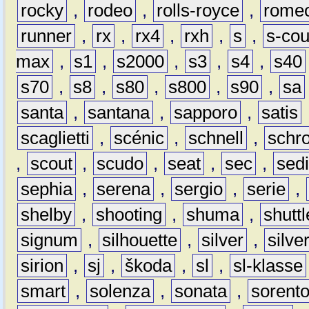
rocky
,
rodeo
,
rolls-royce
,
rome
runner
,
rx
,
rx4
,
rxh
,
s
,
s-co
max
,
s1
,
s2000
,
s3
,
s4
,
s40
s70
,
s8
,
s80
,
s800
,
s90
,
sa
santa
,
santana
,
sapporo
,
satis
scaglietti
,
scénic
,
schnell
,
schro
,
scout
,
scudo
,
seat
,
sec
,
sedi
sephia
,
serena
,
sergio
,
serie
,
shelby
,
shooting
,
shuma
,
shuttl
signum
,
silhouette
,
silver
,
silve
sirion
,
sj
,
škoda
,
sl
,
sl-klasse
smart
,
solenza
,
sonata
,
sorent