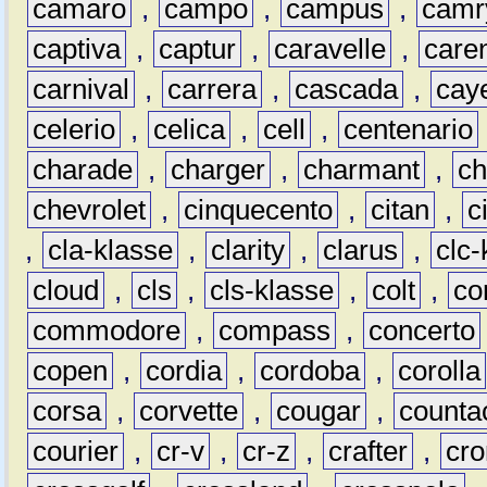
camaro
,
campo
,
campus
,
camr
captiva
,
captur
,
caravelle
,
care
carnival
,
carrera
,
cascada
,
cay
celerio
,
celica
,
cell
,
centenario
charade
,
charger
,
charmant
,
ch
chevrolet
,
cinquecento
,
citan
,
c
,
cla-klasse
,
clarity
,
clarus
,
clc-
cloud
,
cls
,
cls-klasse
,
colt
,
c
commodore
,
compass
,
concerto
copen
,
cordia
,
cordoba
,
corolla
corsa
,
corvette
,
cougar
,
counta
courier
,
cr-v
,
cr-z
,
crafter
,
cr