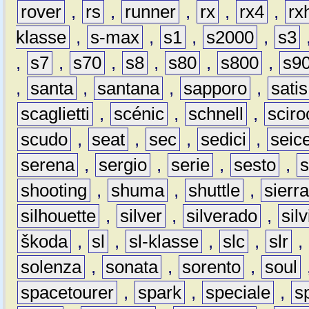
rover
,
rs
,
runner
,
rx
,
rx4
,
rx
klasse
,
s-max
,
s1
,
s2000
,
s3
,
s7
,
s70
,
s8
,
s80
,
s800
,
s9
,
santa
,
santana
,
sapporo
,
satis
scaglietti
,
scénic
,
schnell
,
sciro
scudo
,
seat
,
sec
,
sedici
,
seic
serena
,
sergio
,
serie
,
sesto
,
shooting
,
shuma
,
shuttle
,
sierr
silhouette
,
silver
,
silverado
,
silv
škoda
,
sl
,
sl-klasse
,
slc
,
slr
,
solenza
,
sonata
,
sorento
,
soul
spacetourer
,
spark
,
speciale
,
s