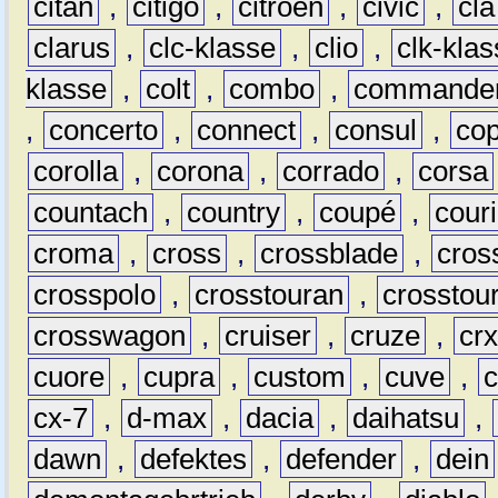
citan
,
citigo
,
citroën
,
civic
,
cla
clarus
,
clc-klasse
,
clio
,
clk-kla
klasse
,
colt
,
combo
,
commande
,
concerto
,
connect
,
consul
,
co
corolla
,
corona
,
corrado
,
corsa
countach
,
country
,
coupé
,
couri
croma
,
cross
,
crossblade
,
cros
crosspolo
,
crosstouran
,
crosstou
crosswagon
,
cruiser
,
cruze
,
cr
cuore
,
cupra
,
custom
,
cuve
,
cx-7
,
d-max
,
dacia
,
daihatsu
,
dawn
,
defektes
,
defender
,
dein