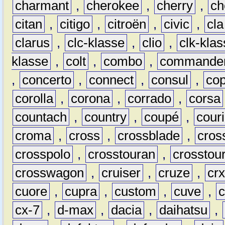
charmant
,
cherokee
,
cherry
,
ch
citan
,
citigo
,
citroën
,
civic
,
cla
clarus
,
clc-klasse
,
clio
,
clk-kla
klasse
,
colt
,
combo
,
commande
,
concerto
,
connect
,
consul
,
co
corolla
,
corona
,
corrado
,
corsa
countach
,
country
,
coupé
,
couri
croma
,
cross
,
crossblade
,
cros
crosspolo
,
crosstouran
,
crosstou
crosswagon
,
cruiser
,
cruze
,
cr
cuore
,
cupra
,
custom
,
cuve
,
cx-7
,
d-max
,
dacia
,
daihatsu
,