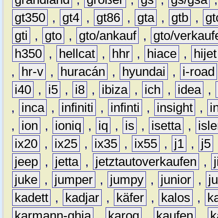
gt350
,
gt4
,
gt86
,
gta
,
gtb
,
gt
gti
,
gto
,
gto/ankauf
,
gto/verkauf
h350
,
hellcat
,
hhr
,
hiace
,
hijet
,
hr-v
,
huracán
,
hyundai
,
i-road
i40
,
i5
,
i8
,
ibiza
,
ich
,
idea
,
,
inca
,
infiniti
,
infinti
,
insight
,
i
,
ion
,
ioniq
,
iq
,
is
,
isetta
,
isl
ix20
,
ix25
,
ix35
,
ix55
,
j1
,
j5
jeep
,
jetta
,
jetztautoverkaufen
,
juke
,
jumper
,
jumpy
,
junior
,
j
kadett
,
kadjar
,
käfer
,
kalos
,
k
karmann-ghia
,
karoq
,
kaufen
,
k