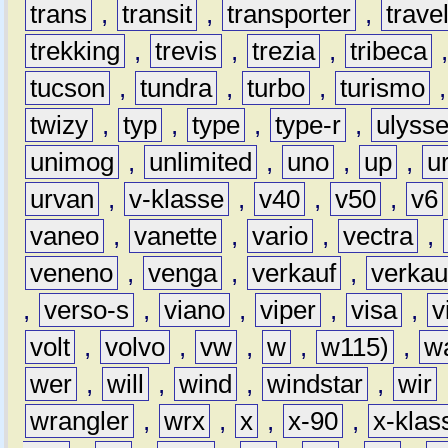
trans
,
transit
,
transporter
,
travel
trekking
,
trevis
,
trezia
,
tribeca
tucson
,
tundra
,
turbo
,
turismo
twizy
,
typ
,
type
,
type-r
,
ulyss
unimog
,
unlimited
,
uno
,
up
,
u
urvan
,
v-klasse
,
v40
,
v50
,
v6
vaneo
,
vanette
,
vario
,
vectra
,
veneno
,
venga
,
verkauf
,
verkau
,
verso-s
,
viano
,
viper
,
visa
,
v
volt
,
volvo
,
vw
,
w
,
w115)
,
w
wer
,
will
,
wind
,
windstar
,
wir
wrangler
,
wrx
,
x
,
x-90
,
x-klas