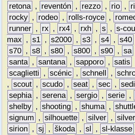
retona
,
reventón
,
rezzo
,
rio
,
r
rocky
,
rodeo
,
rolls-royce
,
rome
runner
,
rx
,
rx4
,
rxh
,
s
,
s-co
max
,
s1
,
s2000
,
s3
,
s4
,
s40
s70
,
s8
,
s80
,
s800
,
s90
,
sa
santa
,
santana
,
sapporo
,
satis
scaglietti
,
scénic
,
schnell
,
schro
,
scout
,
scudo
,
seat
,
sec
,
sedi
sephia
,
serena
,
sergio
,
serie
,
shelby
,
shooting
,
shuma
,
shuttl
signum
,
silhouette
,
silver
,
silve
sirion
,
sj
,
škoda
,
sl
,
sl-klasse