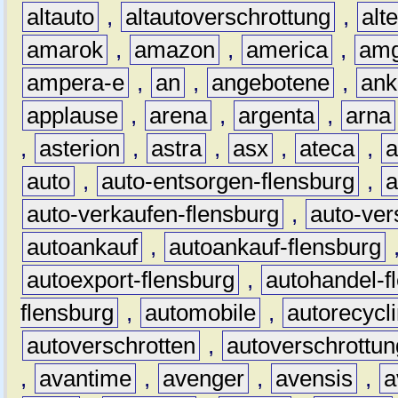
altauto
,
altautoverschrottung
,
alt
amarok
,
amazon
,
america
,
am
ampera-e
,
an
,
angebotene
,
ank
applause
,
arena
,
argenta
,
arna
,
asterion
,
astra
,
asx
,
ateca
,
a
auto
,
auto-entsorgen-flensburg
,
a
auto-verkaufen-flensburg
,
auto-ver
autoankauf
,
autoankauf-flensburg
autoexport-flensburg
,
autohandel-f
flensburg
,
automobile
,
autorecycl
autoverschrotten
,
autoverschrottun
,
avantime
,
avenger
,
avensis
,
a