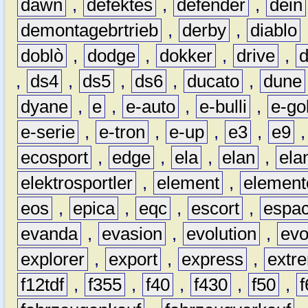
dawn
,
defektes
,
defender
,
dein
demontagebrtrieb
,
derby
,
diablo
doblò
,
dodge
,
dokker
,
drive
,
,
ds4
,
ds5
,
ds6
,
ducato
,
dune
dyane
,
e
,
e-auto
,
e-bulli
,
e-gol
e-serie
,
e-tron
,
e-up
,
e3
,
e9
ecosport
,
edge
,
ela
,
elan
,
ela
elektrosportler
,
element
,
element
eos
,
epica
,
eqc
,
escort
,
espa
evanda
,
evasion
,
evolution
,
ev
explorer
,
export
,
express
,
extr
f12tdf
,
f355
,
f40
,
f430
,
f50
,
f