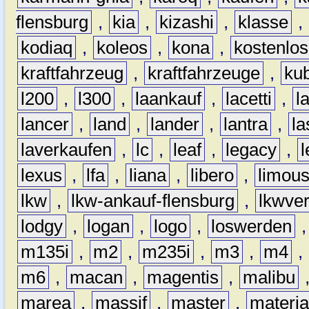
flensburg
,
kia
,
kizashi
,
klasse
,
kodiaq
,
koleos
,
kona
,
kostenlos
kraftfahrzeug
,
kraftfahrzeuge
,
kub
l200
,
l300
,
laankauf
,
lacetti
,
l
lancer
,
land
,
lander
,
lantra
,
la
laverkaufen
,
lc
,
leaf
,
legacy
,
lexus
,
lfa
,
liana
,
libero
,
limous
lkw
,
lkw-ankauf-flensburg
,
lkwver
lodgy
,
logan
,
logo
,
loswerden
m135i
,
m2
,
m235i
,
m3
,
m4
,
m6
,
macan
,
magentis
,
malibu
marea
,
massif
,
master
,
materi