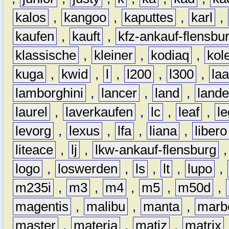
kalos
,
kangoo
,
kaputtes
,
karl
,
kaufen
,
kauft
,
kfz-ankauf-flensbu
klassische
,
kleiner
,
kodiaq
,
kol
kuga
,
kwid
,
l
,
l200
,
l300
,
la
lamborghini
,
lancer
,
land
,
lande
laurel
,
laverkaufen
,
lc
,
leaf
,
l
levorg
,
lexus
,
lfa
,
liana
,
libero
liteace
,
lj
,
lkw-ankauf-flensburg
logo
,
loswerden
,
ls
,
lt
,
lupo
,
m235i
,
m3
,
m4
,
m5
,
m50d
,
magentis
,
malibu
,
manta
,
marb
master
,
materia
,
matiz
,
matrix