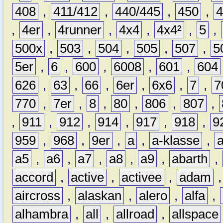
408
,
411/412
,
440/445
,
450
,
,
4er
,
4runner
,
4x4
,
4x4²
,
5
,
500x
,
503
,
504
,
505
,
507
,
5
5er
,
6
,
600
,
6008
,
601
,
604
626
,
63
,
66
,
6er
,
6x6
,
7
,
7
770
,
7er
,
8
,
80
,
806
,
807
,
,
911
,
912
,
914
,
917
,
918
,
9
959
,
968
,
9er
,
a
,
a-klasse
,
a5
,
a6
,
a7
,
a8
,
a9
,
abarth
,
accord
,
active
,
activee
,
adam
aircross
,
alaskan
,
alero
,
alfa
,
alhambra
,
all
,
allroad
,
allspace