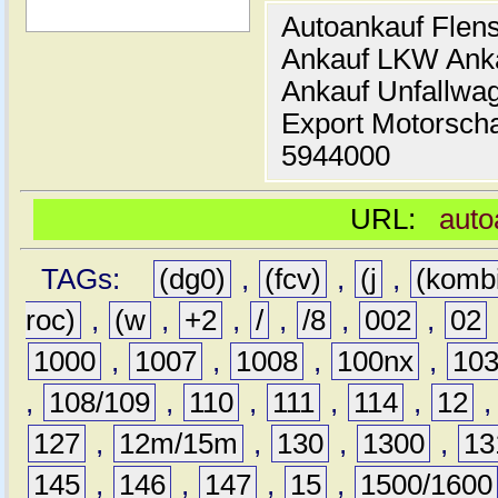
Autoankauf Flen
Ankauf LKW Ank
Ankauf Unfallwa
Export Motorsch
5944000
URL:
auto
TAGs:
(dg0)
,
(fcv)
,
(j
,
(komb
roc)
,
(w
,
+2
,
/
,
/8
,
002
,
02
1000
,
1007
,
1008
,
100nx
,
10
,
108/109
,
110
,
111
,
114
,
12
127
,
12m/15m
,
130
,
1300
,
13
145
,
146
,
147
,
15
,
1500/1600