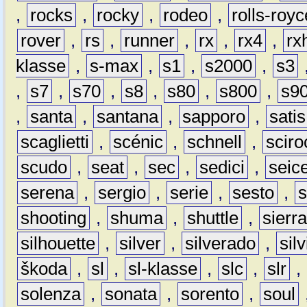
,
rocks
,
rocky
,
rodeo
,
rolls-royc
rover
,
rs
,
runner
,
rx
,
rx4
,
rx
klasse
,
s-max
,
s1
,
s2000
,
s3
,
s7
,
s70
,
s8
,
s80
,
s800
,
s9
,
santa
,
santana
,
sapporo
,
satis
scaglietti
,
scénic
,
schnell
,
sciro
scudo
,
seat
,
sec
,
sedici
,
seic
serena
,
sergio
,
serie
,
sesto
,
shooting
,
shuma
,
shuttle
,
sierr
silhouette
,
silver
,
silverado
,
silv
škoda
,
sl
,
sl-klasse
,
slc
,
slr
,
solenza
,
sonata
,
sorento
,
soul