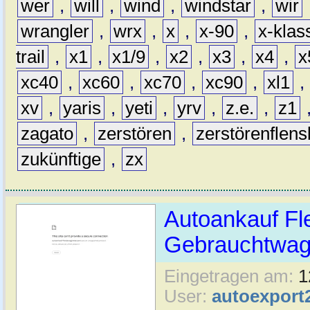
wer
,
will
,
wind
,
windstar
,
wir
wrangler
,
wrx
,
x
,
x-90
,
x-klas
trail
,
x1
,
x1/9
,
x2
,
x3
,
x4
,
x
xc40
,
xc60
,
xc70
,
xc90
,
xl1
,
xv
,
yaris
,
yeti
,
yrv
,
z.e.
,
z1
zagato
,
zerstören
,
zerstörenflen
zukünftige
,
zx
Autoankauf Fl
Gebrauchtwage
Eingetragen am:
1
User:
autoexport