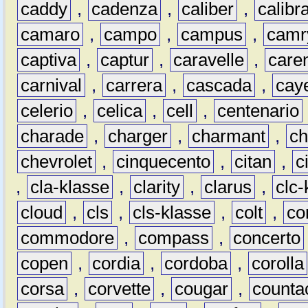
caddy
,
cadenza
,
caliber
,
calibr
camaro
,
campo
,
campus
,
camr
captiva
,
captur
,
caravelle
,
care
carnival
,
carrera
,
cascada
,
cay
celerio
,
celica
,
cell
,
centenario
charade
,
charger
,
charmant
,
ch
chevrolet
,
cinquecento
,
citan
,
c
,
cla-klasse
,
clarity
,
clarus
,
clc-
cloud
,
cls
,
cls-klasse
,
colt
,
c
commodore
,
compass
,
concerto
copen
,
cordia
,
cordoba
,
corolla
corsa
,
corvette
,
cougar
,
counta