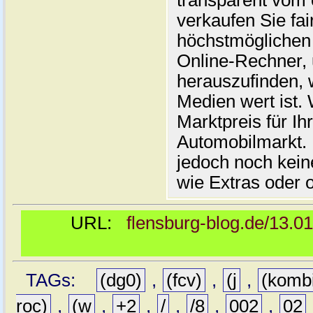
transparent vom 
verkaufen Sie fai
höchstmöglichen 
Online-Rechner,
herauszufinden, w
Medien wert ist. 
Marktpreis für I
Automobilmarkt. 
jedoch noch kein
wie Extras oder 
URL:
flensburg-blog.de/13.0
TAGs:
(dg0)
,
(fcv)
,
(j
,
(komb
roc)
,
(w
,
+2
,
/
,
/8
,
002
,
02