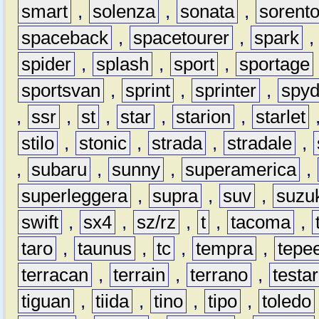
smart
,
solenza
,
sonata
,
sorent
spaceback
,
spacetourer
,
spark
spider
,
splash
,
sport
,
sportage
sportsvan
,
sprint
,
sprinter
,
spyd
,
ssr
,
st
,
star
,
starion
,
starlet
stilo
,
stonic
,
strada
,
stradale
,
,
subaru
,
sunny
,
superamerica
,
superleggera
,
supra
,
suv
,
suzu
swift
,
sx4
,
sz/rz
,
t
,
tacoma
,
taro
,
taunus
,
tc
,
tempra
,
tepe
terracan
,
terrain
,
terrano
,
testa
tiguan
,
tiida
,
tino
,
tipo
,
toledo