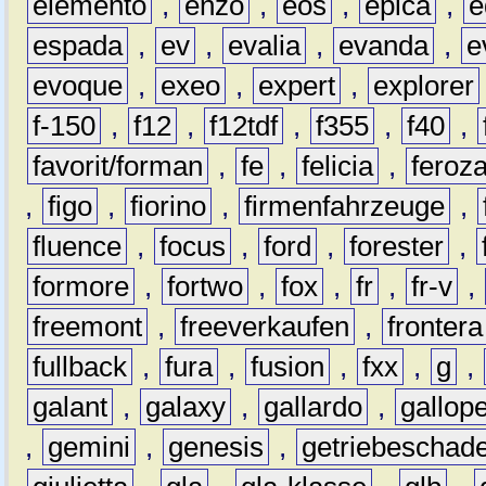
elemento
,
enzo
,
eos
,
epica
,
e
espada
,
ev
,
evalia
,
evanda
,
e
evoque
,
exeo
,
expert
,
explorer
f-150
,
f12
,
f12tdf
,
f355
,
f40
,
favorit/forman
,
fe
,
felicia
,
feroz
,
figo
,
fiorino
,
firmenfahrzeuge
,
fluence
,
focus
,
ford
,
forester
,
formore
,
fortwo
,
fox
,
fr
,
fr-v
,
freemont
,
freeverkaufen
,
frontera
fullback
,
fura
,
fusion
,
fxx
,
g
,
galant
,
galaxy
,
gallardo
,
gallop
,
gemini
,
genesis
,
getriebeschad