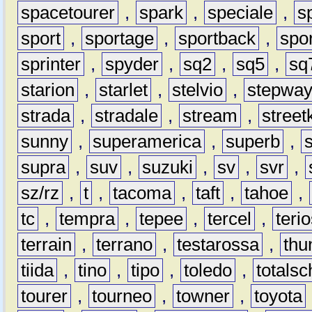
spacetourer
,
spark
,
speciale
,
s
sport
,
sportage
,
sportback
,
spo
sprinter
,
spyder
,
sq2
,
sq5
,
sq
starion
,
starlet
,
stelvio
,
stepwa
strada
,
stradale
,
stream
,
street
sunny
,
superamerica
,
superb
,
supra
,
suv
,
suzuki
,
sv
,
svr
,
sz/rz
,
t
,
tacoma
,
taft
,
tahoe
,
tc
,
tempra
,
tepee
,
tercel
,
teri
terrain
,
terrano
,
testarossa
,
thu
tiida
,
tino
,
tipo
,
toledo
,
totals
tourer
,
tourneo
,
towner
,
toyota