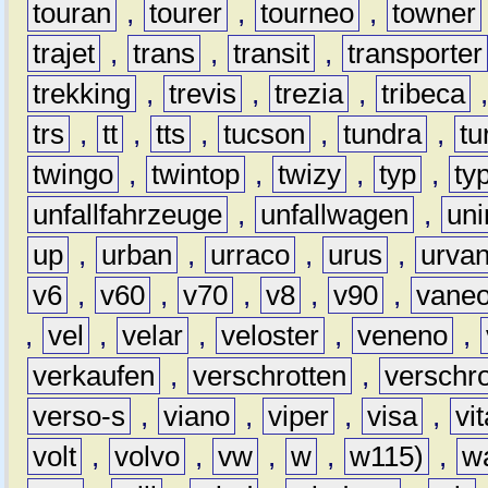
touran
,
tourer
,
tourneo
,
towner
trajet
,
trans
,
transit
,
transporter
trekking
,
trevis
,
trezia
,
tribeca
trs
,
tt
,
tts
,
tucson
,
tundra
,
tu
twingo
,
twintop
,
twizy
,
typ
,
ty
unfallfahrzeuge
,
unfallwagen
,
un
up
,
urban
,
urraco
,
urus
,
urva
v6
,
v60
,
v70
,
v8
,
v90
,
vane
,
vel
,
velar
,
veloster
,
veneno
,
verkaufen
,
verschrotten
,
verschro
verso-s
,
viano
,
viper
,
visa
,
vi
volt
,
volvo
,
vw
,
w
,
w115)
,
w