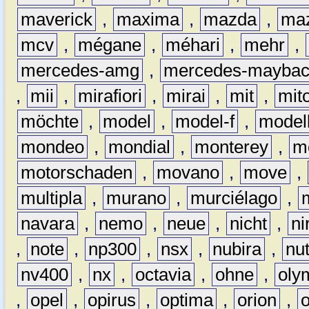
maverick
,
maxima
,
mazda
,
ma
mcv
,
mégane
,
méhari
,
mehr
,
mercedes-amg
,
mercedes-mayba
,
mii
,
mirafiori
,
mirai
,
mit
,
mit
möchte
,
model
,
model-f
,
model
mondeo
,
mondial
,
monterey
,
m
motorschaden
,
movano
,
move
,
multipla
,
murano
,
murciélago
,
navara
,
nemo
,
neue
,
nicht
,
ni
,
note
,
np300
,
nsx
,
nubira
,
nu
nv400
,
nx
,
octavia
,
ohne
,
oly
,
opel
,
opirus
,
optima
,
orion
,