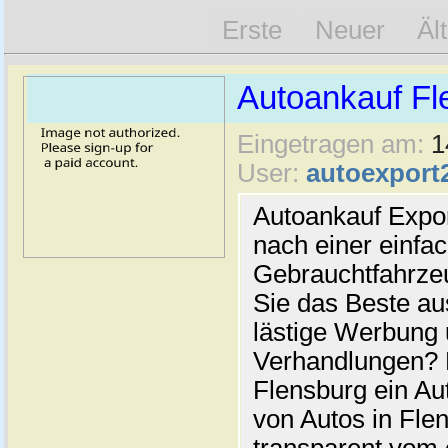
Erste
Neuer
Äl
Autoankauf Fl
Eingetragen am:
1
User:
autoexport
Autoankauf Expo
nach einer einfac
Gebrauchtfahrze
Sie das Beste au
lästige Werbung
Verhandlungen? 
Flensburg ein Au
von Autos in Flen