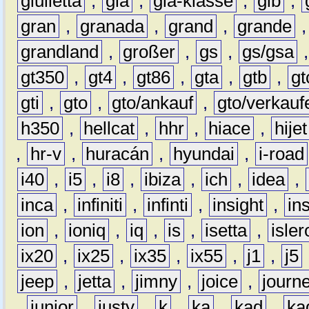
giulietta
,
gla
,
gla-klasse
,
glb
,
gran
,
granada
,
grand
,
grande
grandland
,
großer
,
gs
,
gs/gsa
gt350
,
gt4
,
gt86
,
gta
,
gtb
,
gt
gti
,
gto
,
gto/ankauf
,
gto/verkauf
h350
,
hellcat
,
hhr
,
hiace
,
hijet
,
hr-v
,
huracán
,
hyundai
,
i-road
i40
,
i5
,
i8
,
ibiza
,
ich
,
idea
,
inca
,
infiniti
,
infinti
,
insight
,
in
ion
,
ioniq
,
iq
,
is
,
isetta
,
isler
ix20
,
ix25
,
ix35
,
ix55
,
j1
,
j5
jeep
,
jetta
,
jimny
,
joice
,
journ
,
junior
,
justy
,
k
,
ka
,
kad
,
ka