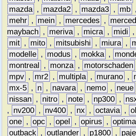
mazda
,
mazda2
,
mazda3
,
mb
mehr
,
mein
,
mercedes
,
merce
maybach
,
meriva
,
micra
,
midi
mit
,
mito
,
mitsubishi
,
miura
,
modelle
,
modus
,
mokka
,
mond
montreal
,
monza
,
motorschaden
mpv
,
mr2
,
multipla
,
murano
,
mx-5
,
n
,
navara
,
nemo
,
neue
nissan
,
nitro
,
note
,
np300
,
ns
,
nv200
,
nv400
,
nx
,
octavia
,
o
one
,
opc
,
opel
,
opirus
,
optim
outback
,
outlander
,
p1800
,
paje