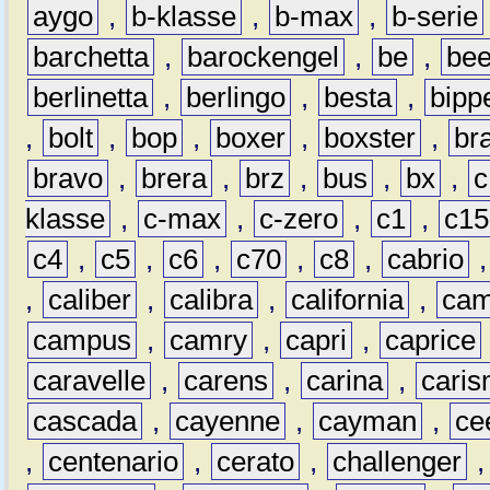
aygo
,
b-klasse
,
b-max
,
b-serie
barchetta
,
barockengel
,
be
,
be
berlinetta
,
berlingo
,
besta
,
bipp
,
bolt
,
bop
,
boxer
,
boxster
,
br
bravo
,
brera
,
brz
,
bus
,
bx
,
c
klasse
,
c-max
,
c-zero
,
c1
,
c15
c4
,
c5
,
c6
,
c70
,
c8
,
cabrio
,
caliber
,
calibra
,
california
,
cam
campus
,
camry
,
capri
,
caprice
caravelle
,
carens
,
carina
,
cari
cascada
,
cayenne
,
cayman
,
ce
,
centenario
,
cerato
,
challenger