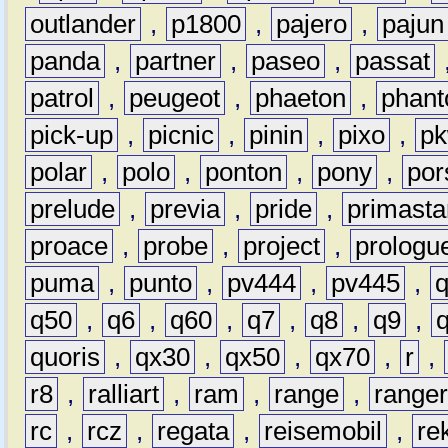
outlander
,
p1800
,
pajero
,
pajun
panda
,
partner
,
paseo
,
passat
patrol
,
peugeot
,
phaeton
,
phan
pick-up
,
picnic
,
pinin
,
pixo
,
p
polar
,
polo
,
ponton
,
pony
,
por
prelude
,
previa
,
pride
,
primasta
proace
,
probe
,
project
,
prologu
puma
,
punto
,
pv444
,
pv445
,
q50
,
q6
,
q60
,
q7
,
q8
,
q9
,
quoris
,
qx30
,
qx50
,
qx70
,
r
,
r8
,
ralliart
,
ram
,
range
,
range
rc
,
rcz
,
regata
,
reisemobil
,
re