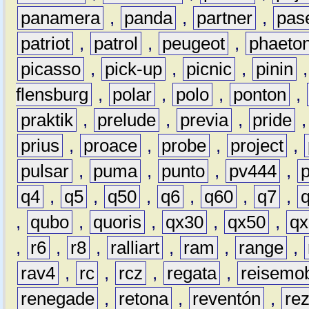
panamera
,
panda
,
partner
,
pas
patriot
,
patrol
,
peugeot
,
phaeto
picasso
,
pick-up
,
picnic
,
pinin
flensburg
,
polar
,
polo
,
ponton
,
praktik
,
prelude
,
previa
,
pride
prius
,
proace
,
probe
,
project
,
pulsar
,
puma
,
punto
,
pv444
,
q4
,
q5
,
q50
,
q6
,
q60
,
q7
,
,
qubo
,
quoris
,
qx30
,
qx50
,
qx
,
r6
,
r8
,
ralliart
,
ram
,
range
,
rav4
,
rc
,
rcz
,
regata
,
reisemob
renegade
,
retona
,
reventón
,
re