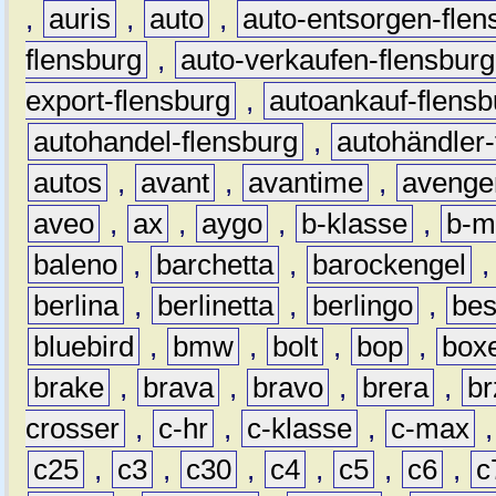
,
auris
,
auto
,
auto-entsorgen-flen
flensburg
,
auto-verkaufen-flensburg
export-flensburg
,
autoankauf-flensb
autohandel-flensburg
,
autohändler-
autos
,
avant
,
avantime
,
avenge
aveo
,
ax
,
aygo
,
b-klasse
,
b-m
baleno
,
barchetta
,
barockengel
berlina
,
berlinetta
,
berlingo
,
bes
bluebird
,
bmw
,
bolt
,
bop
,
box
brake
,
brava
,
bravo
,
brera
,
br
crosser
,
c-hr
,
c-klasse
,
c-max
c25
,
c3
,
c30
,
c4
,
c5
,
c6
,
c