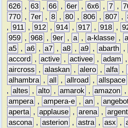
626
,
63
,
66
,
6er
,
6x6
,
7
,
7
770
,
7er
,
8
,
80
,
806
,
807
,
,
911
,
912
,
914
,
917
,
918
,
9
959
,
968
,
9er
,
a
,
a-klasse
,
a5
,
a6
,
a7
,
a8
,
a9
,
abarth
,
accord
,
active
,
activee
,
adam
aircross
,
alaskan
,
alero
,
alfa
,
alhambra
,
all
,
allroad
,
allspace
,
altes
,
alto
,
amarok
,
amazon
ampera
,
ampera-e
,
an
,
angebo
aperta
,
applause
,
arena
,
argen
ascona
,
asterion
,
astra
,
asx
,