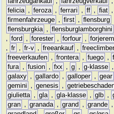
fahrzeugankauf
,
fahrzeugverkauf
felicia
,
feroza
,
ferrari
,
ff
,
fiat
firmenfahrzeuge
,
first
,
flensburg
flensburgkia
,
flensburglamborghini
,
ford
,
forester
,
forfour
,
forjere
,
fr
,
fr-v
,
freeankauf
,
freeclimbe
freeverkaufen
,
frontera
,
fuego
,
fura
,
fusion
,
fxx
,
g
,
g-klasse
galaxy
,
gallardo
,
galloper
,
gear
gemini
,
genesis
,
getriebeschade
giulietta
,
gla
,
gla-klasse
,
glb
,
gran
,
granada
,
grand
,
grande
grandland
,
großer
,
gs
,
gs/gsa