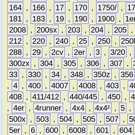
164
,
166
,
17
,
170
,
1750/
,
1
181
,
183
,
19
,
190
,
1900
,
1e
2008
,
200sx
,
203
,
204
,
205
212
,
220
,
240
,
25
,
250
,
250
288
,
29
,
2cv
,
2er
,
3
,
3/20
,
300zx
,
304
,
305
,
306
,
307
,
33
,
330
,
34
,
348
,
350z
,
356
,
4
,
400
,
4007
,
4008
,
403
,
4
408
,
411/412
,
440/445
,
450
,
,
4er
,
4runner
,
4x4
,
4x4²
,
5
,
500x
,
503
,
504
,
505
,
507
,
5
5er
,
6
,
600
,
6008
,
601
,
604