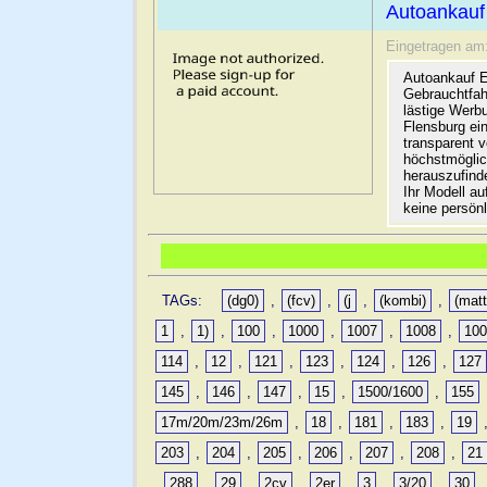
Autoankauf
Eingetragen am
Autoankauf E
Gebrauchtfah
lästige Werb
Flensburg ein
transparent 
höchstmöglic
herauszufinde
Ihr Modell a
keine persön
TAGs:
(dg0)
,
(fcv)
,
(j
,
(kombi)
,
(matt
1
,
1)
,
100
,
1000
,
1007
,
1008
,
10
114
,
12
,
121
,
123
,
124
,
126
,
127
145
,
146
,
147
,
15
,
1500/1600
,
155
17m/20m/23m/26m
,
18
,
181
,
183
,
19
203
,
204
,
205
,
206
,
207
,
208
,
21
,
288
,
29
,
2cv
,
2er
,
3
,
3/20
,
30