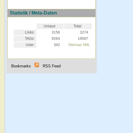
Statistik / Meta-Daten
Unique
Total
Links:
3156
3274
TAGs:
9264
19587
User:
342
Sitemap XML
Bookmarks
RSS Feed