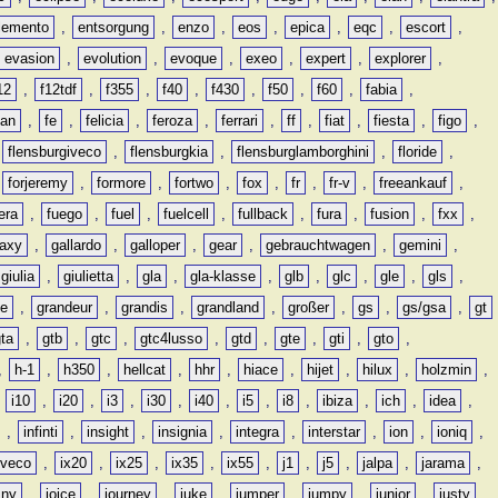
lemento
,
entsorgung
,
enzo
,
eos
,
epica
,
eqc
,
escort
,
evasion
,
evolution
,
evoque
,
exeo
,
expert
,
explorer
,
12
,
f12tdf
,
f355
,
f40
,
f430
,
f50
,
f60
,
fabia
,
man
,
fe
,
felicia
,
feroza
,
ferrari
,
ff
,
fiat
,
fiesta
,
figo
,
,
flensburgiveco
,
flensburgkia
,
flensburglamborghini
,
floride
,
,
forjeremy
,
formore
,
fortwo
,
fox
,
fr
,
fr-v
,
freeankauf
,
era
,
fuego
,
fuel
,
fuelcell
,
fullback
,
fura
,
fusion
,
fxx
,
laxy
,
gallardo
,
galloper
,
gear
,
gebrauchtwagen
,
gemini
,
giulia
,
giulietta
,
gla
,
gla-klasse
,
glb
,
glc
,
gle
,
gls
,
de
,
grandeur
,
grandis
,
grandland
,
großer
,
gs
,
gs/gsa
,
gt
gta
,
gtb
,
gtc
,
gtc4lusso
,
gtd
,
gte
,
gti
,
gto
,
,
h-1
,
h350
,
hellcat
,
hhr
,
hiace
,
hijet
,
hilux
,
holzmin
,
,
i10
,
i20
,
i3
,
i30
,
i40
,
i5
,
i8
,
ibiza
,
ich
,
idea
,
,
infinti
,
insight
,
insignia
,
integra
,
interstar
,
ion
,
ioniq
,
iveco
,
ix20
,
ix25
,
ix35
,
ix55
,
j1
,
j5
,
jalpa
,
jarama
,
mny
,
joice
,
journey
,
juke
,
jumper
,
jumpy
,
junior
,
justy
,