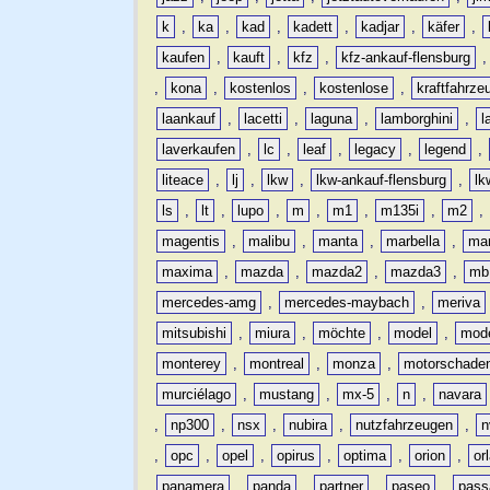
k
,
ka
,
kad
,
kadett
,
kadjar
,
käfer
,
kaufen
,
kauft
,
kfz
,
kfz-ankauf-flensburg
,
kona
,
kostenlos
,
kostenlose
,
kraftfahrze
laankauf
,
lacetti
,
laguna
,
lamborghini
,
l
laverkaufen
,
lc
,
leaf
,
legacy
,
legend
,
liteace
,
lj
,
lkw
,
lkw-ankauf-flensburg
,
lk
ls
,
lt
,
lupo
,
m
,
m1
,
m135i
,
m2
,
magentis
,
malibu
,
manta
,
marbella
,
ma
maxima
,
mazda
,
mazda2
,
mazda3
,
mb
mercedes-amg
,
mercedes-maybach
,
meriva
mitsubishi
,
miura
,
möchte
,
model
,
mode
monterey
,
montreal
,
monza
,
motorschade
murciélago
,
mustang
,
mx-5
,
n
,
navara
,
np300
,
nsx
,
nubira
,
nutzfahrzeugen
,
n
,
opc
,
opel
,
opirus
,
optima
,
orion
,
or
panamera
,
panda
,
partner
,
paseo
,
pass