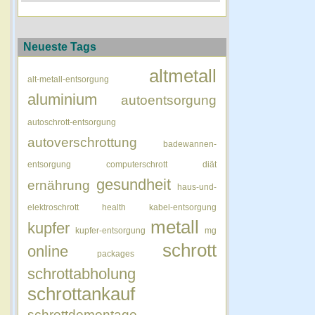
Neueste Tags
altmetall
alt-metall-entsorgung
aluminium
autoentsorgung
autoschrott-entsorgung
autoverschrottung
badewannen-
entsorgung
computerschrott
diät
gesundheit
ernährung
haus-und-
elektroschrott
health
kabel-entsorgung
metall
kupfer
kupfer-entsorgung
mg
schrott
online
packages
schrottabholung
schrottankauf
schrottdemontage