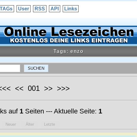
TAGs
User
RSS
API
Links
Tags: enzo
 <<< << 001 >> >>>
ks auf
1
Seiten --- Aktuelle Seite:
1
Neuer
Älter
Letzte