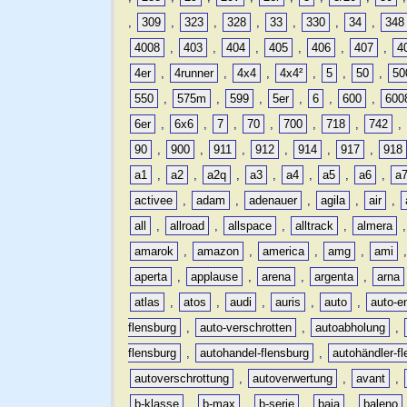
,
309
,
323
,
328
,
33
,
330
,
34
,
348
4008
,
403
,
404
,
405
,
406
,
407
,
4
4er
,
4runner
,
4x4
,
4x4²
,
5
,
50
,
50
550
,
575m
,
599
,
5er
,
6
,
600
,
600
6er
,
6x6
,
7
,
70
,
700
,
718
,
742
,
90
,
900
,
911
,
912
,
914
,
917
,
918
a1
,
a2
,
a2q
,
a3
,
a4
,
a5
,
a6
,
a
activee
,
adam
,
adenauer
,
agila
,
air
,
all
,
allroad
,
allspace
,
alltrack
,
almera
amarok
,
amazon
,
america
,
amg
,
ami
aperta
,
applause
,
arena
,
argenta
,
arna
atlas
,
atos
,
audi
,
auris
,
auto
,
auto-e
flensburg
,
auto-verschrotten
,
autoabholung
,
flensburg
,
autohandel-flensburg
,
autohändler-f
autoverschrottung
,
autoverwertung
,
avant
,
b-klasse
,
b-max
,
b-serie
,
baja
,
baleno