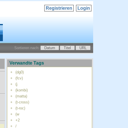
Registrieren
Login
Sortieren nach:
Datum
Titel
URL
Verwandte Tags
+
(dg0)
+
(fcv)
+
(j
+
(kombi)
+
(matta)
+
(t-cross)
+
(t-roc)
+
(w
+
+2
+
/