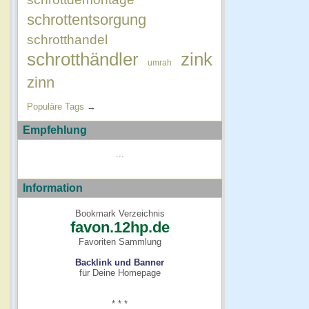
schrottentsorgung
schrotthandel
schrotthändler
zink
umrah
zinn
Populäre Tags
→
Empfehlung
...
Information
Bookmark Verzeichnis
favon.12hp.de
Favoriten Sammlung
Backlink und Banner
für Deine Homepage
* * *