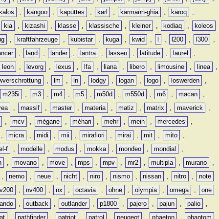
kalos
,
kangoo
,
kaputtes
,
karl
,
karmann-ghia
,
karoq
,
,
kia
,
kizashi
,
klasse
,
klassische
,
kleiner
,
kodiaq
,
koleos
ug
,
kraftfahrzeuge
,
kubistar
,
kuga
,
kwid
,
l
,
l200
,
l300
,
ancer
,
land
,
lander
,
lantra
,
lassen
,
latitude
,
laurel
,
leon
,
levorg
,
lexus
,
lfa
,
liana
,
libero
,
limousine
,
linea
,
wverschrottung
,
lm
,
ln
,
lodgy
,
logan
,
logo
,
loswerden
,
m235i
,
m3
,
m4
,
m5
,
m50d
,
m550d
,
m6
,
macan
,
rea
,
massif
,
master
,
materia
,
matiz
,
matrix
,
maverick
,
,
mcv
,
mégane
,
méhari
,
mehr
,
mein
,
mercedes
,
,
micra
,
midi
,
mii
,
mirafiori
,
mirai
,
mit
,
mito
,
l-f
,
modelle
,
modus
,
mokka
,
mondeo
,
mondial
,
n
,
movano
,
move
,
mps
,
mpv
,
mr2
,
multipla
,
murano
,
,
nemo
,
neue
,
nicht
,
niro
,
nismo
,
nissan
,
nitro
,
note
v200
,
nv400
,
nx
,
octavia
,
ohne
,
olympia
,
omega
,
one
lando
,
outback
,
outlander
,
p1800
,
pajero
,
pajun
,
palio
,
at
,
pathfinder
,
patriot
,
patrol
,
peugeot
,
phaeton
,
phantom