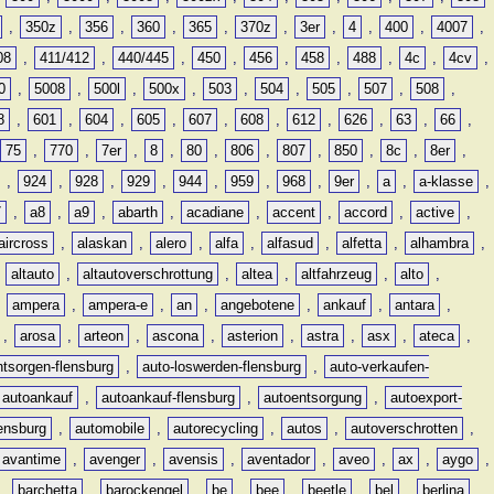
,
350z
,
356
,
360
,
365
,
370z
,
3er
,
4
,
400
,
4007
,
08
,
411/412
,
440/445
,
450
,
456
,
458
,
488
,
4c
,
4cv
,
0
,
5008
,
500l
,
500x
,
503
,
504
,
505
,
507
,
508
,
8
,
601
,
604
,
605
,
607
,
608
,
612
,
626
,
63
,
66
,
75
,
770
,
7er
,
8
,
80
,
806
,
807
,
850
,
8c
,
8er
,
,
924
,
928
,
929
,
944
,
959
,
968
,
9er
,
a
,
a-klasse
,
7
,
a8
,
a9
,
abarth
,
acadiane
,
accent
,
accord
,
active
,
aircross
,
alaskan
,
alero
,
alfa
,
alfasud
,
alfetta
,
alhambra
,
,
altauto
,
altautoverschrottung
,
altea
,
altfahrzeug
,
alto
,
,
ampera
,
ampera-e
,
an
,
angebotene
,
ankauf
,
antara
,
,
arosa
,
arteon
,
ascona
,
asterion
,
astra
,
asx
,
ateca
,
ntsorgen-flensburg
,
auto-loswerden-flensburg
,
auto-verkaufen-
autoankauf
,
autoankauf-flensburg
,
autoentsorgung
,
autoexport-
lensburg
,
automobile
,
autorecycling
,
autos
,
autoverschrotten
,
avantime
,
avenger
,
avensis
,
aventador
,
aveo
,
ax
,
aygo
,
,
barchetta
,
barockengel
,
be
,
bee
,
beetle
,
bel
,
berlina
,