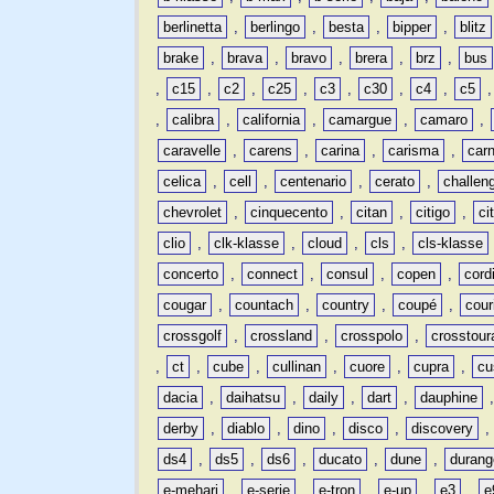
berlinetta
,
berlingo
,
besta
,
bipper
,
blitz
brake
,
brava
,
bravo
,
brera
,
brz
,
bus
,
c15
,
c2
,
c25
,
c3
,
c30
,
c4
,
c5
,
calibra
,
california
,
camargue
,
camaro
,
caravelle
,
carens
,
carina
,
carisma
,
carn
celica
,
cell
,
centenario
,
cerato
,
challen
chevrolet
,
cinquecento
,
citan
,
citigo
,
ci
clio
,
clk-klasse
,
cloud
,
cls
,
cls-klasse
concerto
,
connect
,
consul
,
copen
,
cord
cougar
,
countach
,
country
,
coupé
,
cour
crossgolf
,
crossland
,
crosspolo
,
crosstour
,
ct
,
cube
,
cullinan
,
cuore
,
cupra
,
cu
dacia
,
daihatsu
,
daily
,
dart
,
dauphine
derby
,
diablo
,
dino
,
disco
,
discovery
ds4
,
ds5
,
ds6
,
ducato
,
dune
,
durang
e-mehari
,
e-serie
,
e-tron
,
e-up
,
e3
,
e