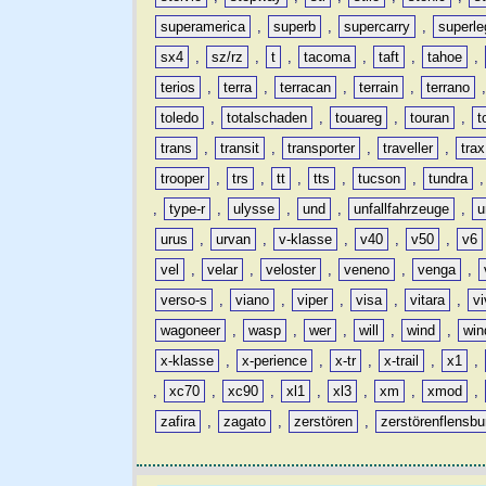
superamerica
,
superb
,
supercarry
,
superle
sx4
,
sz/rz
,
t
,
tacoma
,
taft
,
tahoe
,
terios
,
terra
,
terracan
,
terrain
,
terrano
toledo
,
totalschaden
,
touareg
,
touran
,
t
trans
,
transit
,
transporter
,
traveller
,
trax
trooper
,
trs
,
tt
,
tts
,
tucson
,
tundra
,
type-r
,
ulysse
,
und
,
unfallfahrzeuge
,
u
urus
,
urvan
,
v-klasse
,
v40
,
v50
,
v6
vel
,
velar
,
veloster
,
veneno
,
venga
,
verso-s
,
viano
,
viper
,
visa
,
vitara
,
vi
wagoneer
,
wasp
,
wer
,
will
,
wind
,
win
x-klasse
,
x-perience
,
x-tr
,
x-trail
,
x1
,
,
xc70
,
xc90
,
xl1
,
xl3
,
xm
,
xmod
,
zafira
,
zagato
,
zerstören
,
zerstörenflensbu