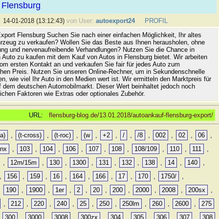
 Flensburg
:
14-01-2018 (13:12:43)
von User:
autoexport24
PROFIL
xport Flensburg Suchen Sie nach einer einfachen Möglichkeit, Ihr altes
rzeug zu verkaufen? Wollen Sie das Beste aus Ihnen herausholen, ohne
ung und nervenaufreibende Verhandlungen? Nutzen Sie die Chance in
 Auto zu kaufen mit dem Kauf von Autos in Flensburg bietet. Wir arbeiten
vom ersten Kontakt an und verkaufen Sie fair für jedes Auto zum
hen Preis. Nutzen Sie unseren Online-Rechner, um in Sekundenschnelle
n, wie viel Ihr Auto in den Medien wert ist. Wir ermitteln den Marktpreis für
uf dem deutschen Automobilmarkt. Dieser Wert beinhaltet jedoch noch
lichen Faktoren wie Extras oder optionales Zubehör.
URL:
flensburg-blog.de/13.01.2018/autoankauf-flensburg-export/
a)
,
(t-cross)
,
(t-roc)
,
(w
,
+2
,
/
,
/8
,
002
,
02
,
06
,
0nx
,
103
,
104
,
106
,
107
,
108
,
108/109
,
110
,
111
,
,
12m/15m
,
130
,
1300
,
131
,
132
,
138
,
14
,
140
,
,
156
,
159
,
16
,
164
,
166
,
17
,
170
,
1750/
,
,
190
,
1900
,
1er
,
2
,
20
,
200
,
2000
,
2008
,
200sx
,
,
212
,
220
,
240
,
25
,
250
,
250lm
,
260
,
2600
,
275
,
300
,
3000
,
3008
,
300zx
,
304
,
305
,
306
,
307
,
308