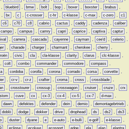
,
bluebird
,
bmw
,
bolt
,
bop
,
boxer
,
boxster
,
brabus
,
,
bx
,
c
,
c-crosser
,
c-hr
,
c-klasse
,
c-max
,
c-zero
,
c1
,
c6
,
c70
,
c8
,
cabrio
,
cactus
,
caddy
,
cadenza
,
caliber
campo
,
campus
,
camry
,
capri
,
caprice
,
captiva
,
captur
,
ival
,
carrera
,
cascada
,
cayenne
,
cayman
,
cee'd
,
celerio
,
ger
,
charade
,
charger
,
charmant
,
cherokee
,
cherry
,
troën
,
civic
,
cla
,
cla-klasse
,
clarity
,
clarus
,
clc-klasse
,
,
colt
,
combo
,
commander
,
commodore
,
compass
,
ia
,
cordoba
,
corolla
,
corona
,
corrado
,
corsa
,
corvette
,
ier
,
cr-v
,
cr-z
,
crafter
,
croma
,
cross
,
crossblade
,
an
,
crosstourer
,
crossup
,
crosswagon
,
cruiser
,
cruze
,
crx
stom
,
cuve
,
cx
,
cx-3
,
cx-4
,
cx-5
,
cx-7
,
d-max
,
,
dawn
,
defektes
,
defender
,
dein
,
demio
,
demontagebrtrieb
,
,
doblò
,
dodge
,
dokker
,
drive
,
drophead
,
ds
,
ds2
,
ds3
,
o
,
duster
,
dyane
,
e
,
e-auto
,
e-bulli
,
e-golf
,
e-klasse
,
9
,
eclipse
,
ecoluxe
,
ecosport
,
edge
,
ela
,
elan
,
elantra
,