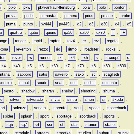
n
,
pixo
,
pkw
,
pkw-ankauf-flensburg
,
polar
,
polo
,
ponton
,
,
previa
,
pride
,
primastar
,
primera
,
prius
,
proace
,
probe
,
puma
,
punto
,
pv444
,
pv445
,
q2
,
q3
,
q30
,
q4
,
q5
ai
,
quattro
,
qubo
,
quoris
,
qx30
,
qx50
,
qx70
,
r
,
r+
,
ange
,
ranger
,
rapid
,
raptor
,
rav4
,
rc
,
rcz
,
regata
,
etona
,
reventón
,
rezzo
,
rio
,
ritmo
,
roadster
,
rocks
,
ter
,
rover
,
rs
,
runner
,
rx
,
rx4
,
rxh
,
s
,
s-coupé
,
s-
s4
,
s40
,
s5
,
s6
,
s60
,
s7
,
s70
,
s8
,
s80
,
s800
,
ntana
,
sapporo
,
satis
,
saveiro
,
saxo
,
sc
,
scaglietti
,
scorpio
,
scout
,
scudo
,
seat
,
sec
,
sedici
,
seicento
,
,
sesto
,
shadow
,
sharan
,
shelby
,
shooting
,
shuma
,
te
,
silver
,
silverado
,
silvia
,
sintra
,
sirion
,
sj
,
škoda
,
art
,
solenza
,
sonata
,
sorento
,
soul
,
space
,
spaceback
,
,
spider
,
splash
,
sport
,
sportage
,
sportback
,
sports
,
,
sq5
,
sq7
,
srt
,
ssr
,
st
,
star
,
starion
,
starlet
,
trada
,
stradale
,
stream
,
streetka
,
studien
,
subaru
,
sunny
,