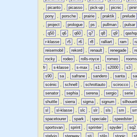
,
picanto
,
picasso
,
pick-up
,
picnic
,
pini
pony
,
porsche
,
prairie
,
praktik
,
prelude
,
project
,
prologue
,
ps
,
pullman
,
pulsar
,
q50
,
q6
,
q60
,
q7
,
q8
,
q9
,
qashq
r-klasse
,
r5
,
r6
,
r8
,
ralliart
,
ram
,
r
reisemobil
,
rekord
,
renault
,
renegade
,
r
rocky
,
rodeo
,
rolls-royce
,
romeo
,
rooms
fr
,
s-klasse
,
s-max
,
s1
,
s2000
,
s3
,
s90
,
sa
,
safrane
,
sandero
,
santa
,
sa
scénic
,
schnell
,
schrottauto
,
scirocco
,
senator
,
sephia
,
serena
,
sergio
,
serie
shuttle
,
sierra
,
sigma
,
signum
,
silhouet
sl
,
sl-klasse
,
slc
,
slr
,
sls
,
sm
,
sm
spacetourer
,
spark
,
speciale
,
speedster
sportsvan
,
sprint
,
sprinter
,
spyder
,
sq2
stelvio
,
stepway
,
sti
,
stilo
,
stonic
,
s