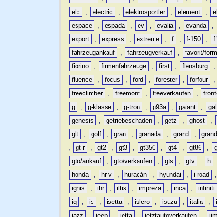
elc
,
electric
,
elektrosportler
,
element
,
e
espace
,
espada
,
ev
,
evalia
,
evanda
,
export
,
express
,
extreme
,
f
,
f-150
,
f
fahrzeugankauf
,
fahrzeugverkauf
,
favorit/for
fiorino
,
firmenfahrzeuge
,
first
,
flensburg
fluence
,
focus
,
ford
,
forester
,
forfour
freeclimber
,
freemont
,
freeverkaufen
,
front
g
,
g-klasse
,
g-tron
,
g93a
,
galant
,
ga
genesis
,
getriebeschaden
,
getz
,
ghost
,
glt
,
golf
,
gran
,
granada
,
grand
,
gran
,
gt-r
,
gt2
,
gt3
,
gt350
,
gt4
,
gt86
,
gto/ankauf
,
gto/verkaufen
,
gts
,
gtv
,
h
honda
,
hr-v
,
huracán
,
hyundai
,
i-road
ignis
,
ihr
,
iltis
,
impreza
,
inca
,
infiniti
iq
,
is
,
isetta
,
islero
,
isuzu
,
italia
,
jazz
,
jeep
,
jetta
,
jetztautoverkaufen
,
ji