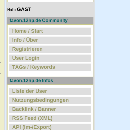
GAST
Hallo
favon.12hp.de Community
Home / Start
Info / Über
Registrieren
User Login
TAGs / Keywords
favon.12hp.de Infos
Liste der User
Nutzungsbedingungen
Backlink / Banner
RSS Feed (XML)
API (Im-/Export)