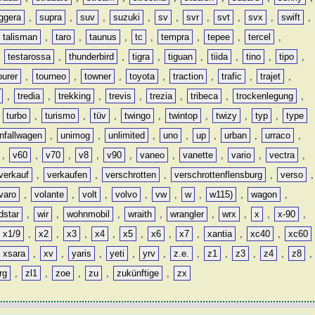
ggera
,
supra
,
suv
,
suzuki
,
sv
,
svr
,
svt
,
svx
,
swift
,
talisman
,
taro
,
taunus
,
tc
,
tempra
,
tepee
,
tercel
,
,
testarossa
,
thunderbird
,
tigra
,
tiguan
,
tiida
,
tino
,
tipo
,
ourer
,
tourneo
,
towner
,
toyota
,
traction
,
trafic
,
trajet
,
,
tredia
,
trekking
,
trevis
,
trezia
,
tribeca
,
trockenlegung
,
,
turbo
,
turismo
,
tüv
,
twingo
,
twintop
,
twizy
,
typ
,
type
nfallwagen
,
unimog
,
unlimited
,
uno
,
up
,
urban
,
urraco
,
,
v60
,
v70
,
v8
,
v90
,
vaneo
,
vanette
,
vario
,
vectra
,
verkauf
,
verkaufen
,
verschrotten
,
verschrottenflensburg
,
verso
,
varo
,
volante
,
volt
,
volvo
,
vw
,
w
,
w115)
,
wagon
,
dstar
,
wir
,
wohnmobil
,
wraith
,
wrangler
,
wrx
,
x
,
x-90
,
x1/9
,
x2
,
x3
,
x4
,
x5
,
x6
,
x7
,
xantia
,
xc40
,
xc60
xsara
,
xv
,
yaris
,
yeti
,
yrv
,
z.e.
,
z1
,
z3
,
z4
,
z8
,
rg
,
zl1
,
zoe
,
zu
,
zukünftige
,
zx