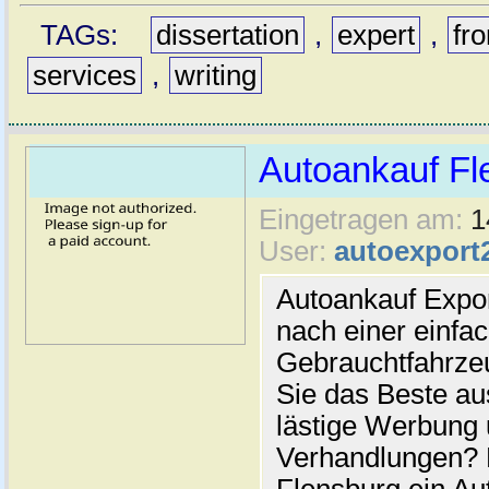
TAGs:
dissertation
,
expert
,
fr
services
,
writing
Autoankauf Fl
Eingetragen am:
1
User:
autoexport
Autoankauf Expo
nach einer einfac
Gebrauchtfahrze
Sie das Beste au
lästige Werbung
Verhandlungen? 