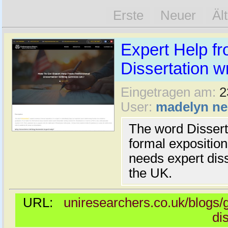
Erste
Neuer
Äl
Expert Help fr
Dissertation wr
Eingetragen am:
2
User:
madelyn ne
The word Disserta
formal exposition
needs expert diss
the UK.
URL:
uniresearchers.co.uk/blogs/g
di