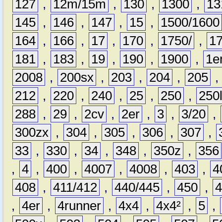
127
,
12m/15m
,
130
,
1300
,
13
145
,
146
,
147
,
15
,
1500/1600
164
,
166
,
17
,
170
,
1750/
,
1
181
,
183
,
19
,
190
,
1900
,
1e
2008
,
200sx
,
203
,
204
,
205
212
,
220
,
240
,
25
,
250
,
250
288
,
29
,
2cv
,
2er
,
3
,
3/20
,
300zx
,
304
,
305
,
306
,
307
,
33
,
330
,
34
,
348
,
350z
,
356
,
4
,
400
,
4007
,
4008
,
403
,
4
408
,
411/412
,
440/445
,
450
,
,
4er
,
4runner
,
4x4
,
4x4²
,
5
,