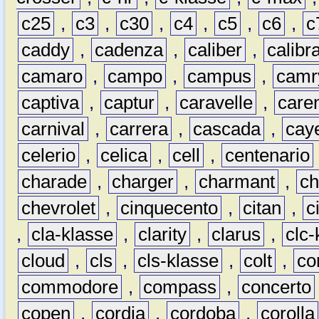
c25
,
c3
,
c30
,
c4
,
c5
,
c6
,
c
caddy
,
cadenza
,
caliber
,
calibr
camaro
,
campo
,
campus
,
camr
captiva
,
captur
,
caravelle
,
care
carnival
,
carrera
,
cascada
,
cay
celerio
,
celica
,
cell
,
centenario
charade
,
charger
,
charmant
,
ch
chevrolet
,
cinquecento
,
citan
,
c
,
cla-klasse
,
clarity
,
clarus
,
clc-
cloud
,
cls
,
cls-klasse
,
colt
,
c
commodore
,
compass
,
concerto
copen
,
cordia
,
cordoba
,
corolla