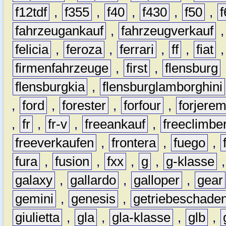
f12tdf
,
f355
,
f40
,
f430
,
f50
,
f
fahrzeugankauf
,
fahrzeugverkauf
felicia
,
feroza
,
ferrari
,
ff
,
fiat
firmenfahrzeuge
,
first
,
flensburg
flensburgkia
,
flensburglamborghini
,
ford
,
forester
,
forfour
,
forjere
,
fr
,
fr-v
,
freeankauf
,
freeclimbe
freeverkaufen
,
frontera
,
fuego
,
fura
,
fusion
,
fxx
,
g
,
g-klasse
galaxy
,
gallardo
,
galloper
,
gear
gemini
,
genesis
,
getriebeschade
giulietta
,
gla
,
gla-klasse
,
glb
,