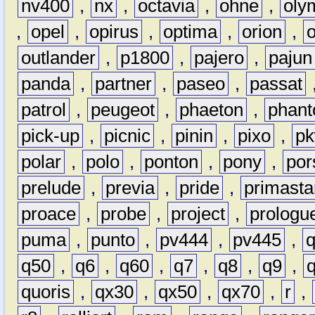
nv400
,
nx
,
octavia
,
ohne
,
oly
,
opel
,
opirus
,
optima
,
orion
,
outlander
,
p1800
,
pajero
,
pajun
panda
,
partner
,
paseo
,
passat
patrol
,
peugeot
,
phaeton
,
phan
pick-up
,
picnic
,
pinin
,
pixo
,
p
polar
,
polo
,
ponton
,
pony
,
por
prelude
,
previa
,
pride
,
primasta
proace
,
probe
,
project
,
prologu
puma
,
punto
,
pv444
,
pv445
,
q50
,
q6
,
q60
,
q7
,
q8
,
q9
,
quoris
,
qx30
,
qx50
,
qx70
,
r
,