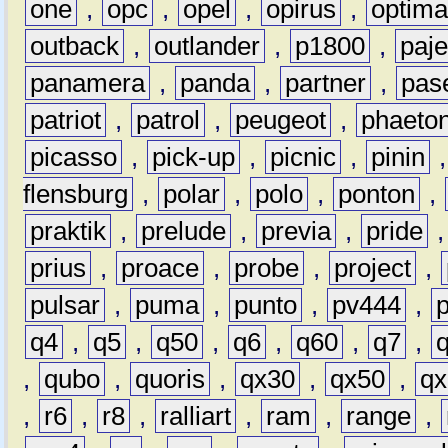
one
,
opc
,
opel
,
opirus
,
optim
outback
,
outlander
,
p1800
,
paje
panamera
,
panda
,
partner
,
pas
patriot
,
patrol
,
peugeot
,
phaeto
picasso
,
pick-up
,
picnic
,
pinin
flensburg
,
polar
,
polo
,
ponton
,
praktik
,
prelude
,
previa
,
pride
prius
,
proace
,
probe
,
project
,
pulsar
,
puma
,
punto
,
pv444
,
q4
,
q5
,
q50
,
q6
,
q60
,
q7
,
,
qubo
,
quoris
,
qx30
,
qx50
,
qx
,
r6
,
r8
,
ralliart
,
ram
,
range
,