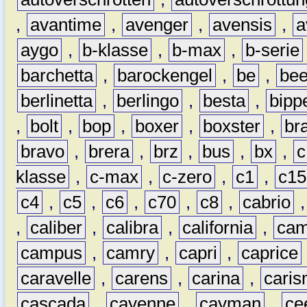
,
avantime
,
avenger
,
avensis
,
a
aygo
,
b-klasse
,
b-max
,
b-serie
barchetta
,
barockengel
,
be
,
be
berlinetta
,
berlingo
,
besta
,
bipp
,
bolt
,
bop
,
boxer
,
boxster
,
br
bravo
,
brera
,
brz
,
bus
,
bx
,
c
klasse
,
c-max
,
c-zero
,
c1
,
c15
c4
,
c5
,
c6
,
c70
,
c8
,
cabrio
,
caliber
,
calibra
,
california
,
cam
campus
,
camry
,
capri
,
caprice
caravelle
,
carens
,
carina
,
cari
cascada
,
cayenne
,
cayman
,
ce