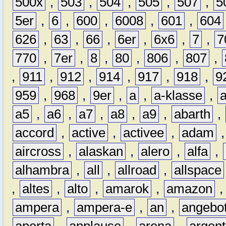
500x
,
503
,
504
,
505
,
507
,
5
5er
,
6
,
600
,
6008
,
601
,
604
626
,
63
,
66
,
6er
,
6x6
,
7
,
7
770
,
7er
,
8
,
80
,
806
,
807
,
,
911
,
912
,
914
,
917
,
918
,
9
959
,
968
,
9er
,
a
,
a-klasse
,
a5
,
a6
,
a7
,
a8
,
a9
,
abarth
,
accord
,
active
,
activee
,
adam
aircross
,
alaskan
,
alero
,
alfa
,
alhambra
,
all
,
allroad
,
allspace
,
altes
,
alto
,
amarok
,
amazon
ampera
,
ampera-e
,
an
,
angebo