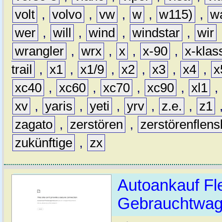
volt
,
volvo
,
vw
,
w
,
w115)
,
w
wer
,
will
,
wind
,
windstar
,
wir
wrangler
,
wrx
,
x
,
x-90
,
x-klas
trail
,
x1
,
x1/9
,
x2
,
x3
,
x4
,
x
xc40
,
xc60
,
xc70
,
xc90
,
xl1
,
xv
,
yaris
,
yeti
,
yrv
,
z.e.
,
z1
zagato
,
zerstören
,
zerstörenflen
zukünftige
,
zx
Autoankauf Fl
Gebrauchtwage