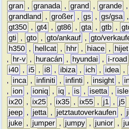
gran
,
granada
,
grand
,
grande
grandland
,
großer
,
gs
,
gs/gsa
gt350
,
gt4
,
gt86
,
gta
,
gtb
,
gt
gti
,
gto
,
gto/ankauf
,
gto/verkauf
h350
,
hellcat
,
hhr
,
hiace
,
hijet
,
hr-v
,
huracán
,
hyundai
,
i-road
i40
,
i5
,
i8
,
ibiza
,
ich
,
idea
,
,
inca
,
infiniti
,
infinti
,
insight
,
i
,
ion
,
ioniq
,
iq
,
is
,
isetta
,
isl
ix20
,
ix25
,
ix35
,
ix55
,
j1
,
j5
jeep
,
jetta
,
jetztautoverkaufen
,
juke
,
jumper
,
jumpy
,
junior
,
j