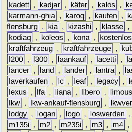
kadett
,
kadjar
,
käfer
,
kalos
,
k
karmann-ghia
,
karoq
,
kaufen
,
k
flensburg
,
kia
,
kizashi
,
klasse
,
kodiaq
,
koleos
,
kona
,
kostenlos
kraftfahrzeug
,
kraftfahrzeuge
,
kub
l200
,
l300
,
laankauf
,
lacetti
,
l
lancer
,
land
,
lander
,
lantra
,
la
laverkaufen
,
lc
,
leaf
,
legacy
,
lexus
,
lfa
,
liana
,
libero
,
limous
lkw
,
lkw-ankauf-flensburg
,
lkwver
lodgy
,
logan
,
logo
,
loswerden
m135i
,
m2
,
m235i
,
m3
,
m4
,