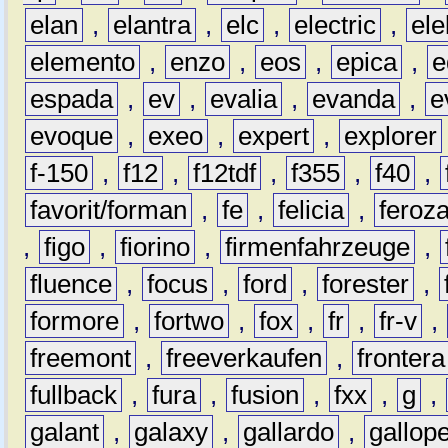
elan
,
elantra
,
elc
,
electric
,
ele
elemento
,
enzo
,
eos
,
epica
,
e
espada
,
ev
,
evalia
,
evanda
,
e
evoque
,
exeo
,
expert
,
explorer
f-150
,
f12
,
f12tdf
,
f355
,
f40
,
favorit/forman
,
fe
,
felicia
,
feroz
,
figo
,
fiorino
,
firmenfahrzeuge
,
fluence
,
focus
,
ford
,
forester
,
formore
,
fortwo
,
fox
,
fr
,
fr-v
,
freemont
,
freeverkaufen
,
frontera
fullback
,
fura
,
fusion
,
fxx
,
g
,
galant
,
galaxy
,
gallardo
,
gallop