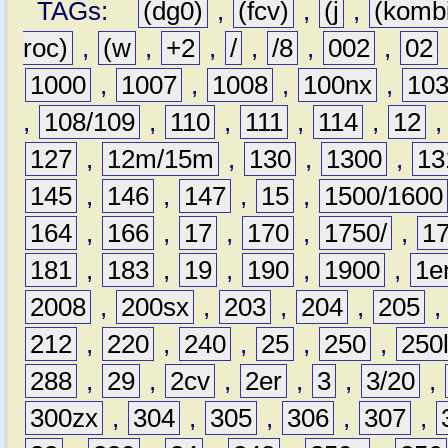
TAGs:
(dg0)
,
(fcv)
,
(j
,
(komb
roc)
,
(w
,
+2
,
/
,
/8
,
002
,
02
1000
,
1007
,
1008
,
100nx
,
10
,
108/109
,
110
,
111
,
114
,
12
127
,
12m/15m
,
130
,
1300
,
13
145
,
146
,
147
,
15
,
1500/1600
164
,
166
,
17
,
170
,
1750/
,
1
181
,
183
,
19
,
190
,
1900
,
1e
2008
,
200sx
,
203
,
204
,
205
212
,
220
,
240
,
25
,
250
,
250
288
,
29
,
2cv
,
2er
,
3
,
3/20
,
300zx
,
304
,
305
,
306
,
307
,