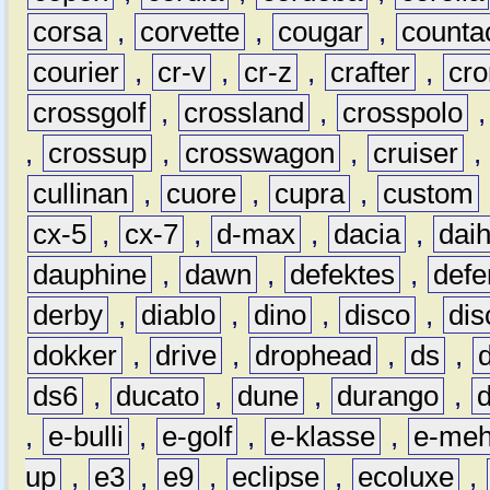
corsa
,
corvette
,
cougar
,
counta
courier
,
cr-v
,
cr-z
,
crafter
,
cr
crossgolf
,
crossland
,
crosspolo
,
crossup
,
crosswagon
,
cruiser
,
cullinan
,
cuore
,
cupra
,
custom
cx-5
,
cx-7
,
d-max
,
dacia
,
dai
dauphine
,
dawn
,
defektes
,
defe
derby
,
diablo
,
dino
,
disco
,
dis
dokker
,
drive
,
drophead
,
ds
,
ds6
,
ducato
,
dune
,
durango
,
,
e-bulli
,
e-golf
,
e-klasse
,
e-meh
up
,
e3
,
e9
,
eclipse
,
ecoluxe
,