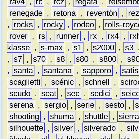
rav4
,
rc
,
rcz
,
regata
,
reisemob
renegade
,
retona
,
reventón
,
re
,
rocks
,
rocky
,
rodeo
,
rolls-royc
rover
,
rs
,
runner
,
rx
,
rx4
,
rx
klasse
,
s-max
,
s1
,
s2000
,
s3
,
s7
,
s70
,
s8
,
s80
,
s800
,
s9
,
santa
,
santana
,
sapporo
,
satis
scaglietti
,
scénic
,
schnell
,
sciro
scudo
,
seat
,
sec
,
sedici
,
seic
serena
,
sergio
,
serie
,
sesto
,
shooting
,
shuma
,
shuttle
,
sierr
silhouette
,
silver
,
silverado
,
silv