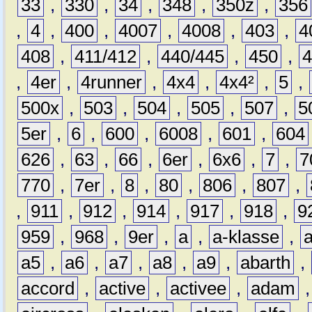
33
,
330
,
34
,
348
,
350z
,
356
,
4
,
400
,
4007
,
4008
,
403
,
4
408
,
411/412
,
440/445
,
450
,
,
4er
,
4runner
,
4x4
,
4x4²
,
5
,
500x
,
503
,
504
,
505
,
507
,
5
5er
,
6
,
600
,
6008
,
601
,
604
626
,
63
,
66
,
6er
,
6x6
,
7
,
7
770
,
7er
,
8
,
80
,
806
,
807
,
,
911
,
912
,
914
,
917
,
918
,
9
959
,
968
,
9er
,
a
,
a-klasse
,
a5
,
a6
,
a7
,
a8
,
a9
,
abarth
,
accord
,
active
,
activee
,
adam