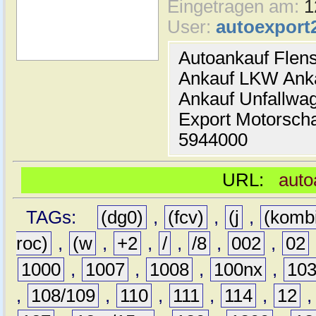
Eingetragen am:
1
User:
autoexport
Autoankauf Flen
Ankauf LKW Ank
Ankauf Unfallwa
Export Motorsch
5944000
URL:
auto
TAGs:
(dg0)
,
(fcv)
,
(j
,
(komb
roc)
,
(w
,
+2
,
/
,
/8
,
002
,
02
1000
,
1007
,
1008
,
100nx
,
10
,
108/109
,
110
,
111
,
114
,
12