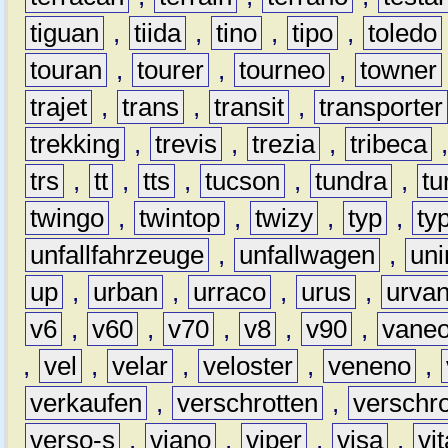
tiguan
,
tiida
,
tino
,
tipo
,
toledo
touran
,
tourer
,
tourneo
,
towner
trajet
,
trans
,
transit
,
transporter
trekking
,
trevis
,
trezia
,
tribeca
trs
,
tt
,
tts
,
tucson
,
tundra
,
tu
twingo
,
twintop
,
twizy
,
typ
,
ty
unfallfahrzeuge
,
unfallwagen
,
un
up
,
urban
,
urraco
,
urus
,
urva
v6
,
v60
,
v70
,
v8
,
v90
,
vane
,
vel
,
velar
,
veloster
,
veneno
,
verkaufen
,
verschrotten
,
verschro
verso-s
,
viano
,
viper
,
visa
,
vi