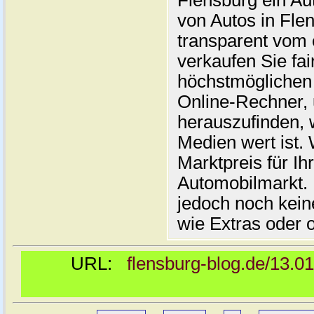
Flensburg ein Au
von Autos in Flen
transparent vom 
verkaufen Sie fai
höchstmöglichen 
Online-Rechner,
herauszufinden, w
Medien wert ist. 
Marktpreis für I
Automobilmarkt. 
jedoch noch kein
wie Extras oder 
URL:
flensburg-blog.de/13.0