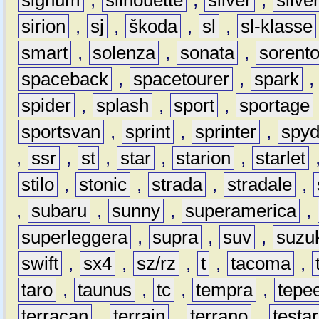
sirion
,
sj
,
škoda
,
sl
,
sl-klasse
smart
,
solenza
,
sonata
,
sorent
spaceback
,
spacetourer
,
spark
spider
,
splash
,
sport
,
sportage
sportsvan
,
sprint
,
sprinter
,
spyd
,
ssr
,
st
,
star
,
starion
,
starlet
stilo
,
stonic
,
strada
,
stradale
,
,
subaru
,
sunny
,
superamerica
,
superleggera
,
supra
,
suv
,
suzu
swift
,
sx4
,
sz/rz
,
t
,
tacoma
,
taro
,
taunus
,
tc
,
tempra
,
tepe
terracan
,
terrain
,
terrano
,
testa