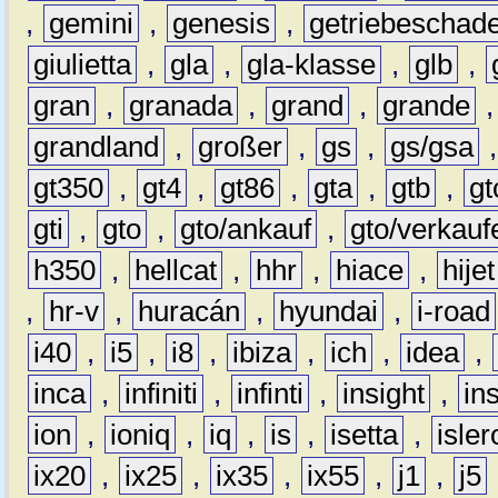
,
gemini
,
genesis
,
getriebeschad
giulietta
,
gla
,
gla-klasse
,
glb
,
gran
,
granada
,
grand
,
grande
grandland
,
großer
,
gs
,
gs/gsa
gt350
,
gt4
,
gt86
,
gta
,
gtb
,
gt
gti
,
gto
,
gto/ankauf
,
gto/verkauf
h350
,
hellcat
,
hhr
,
hiace
,
hijet
,
hr-v
,
huracán
,
hyundai
,
i-road
i40
,
i5
,
i8
,
ibiza
,
ich
,
idea
,
inca
,
infiniti
,
infinti
,
insight
,
in
ion
,
ioniq
,
iq
,
is
,
isetta
,
isler
ix20
,
ix25
,
ix35
,
ix55
,
j1
,
j5