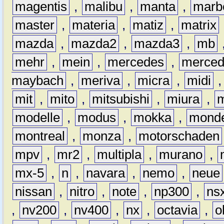
magentis
,
malibu
,
manta
,
marb
master
,
materia
,
matiz
,
matrix
mazda
,
mazda2
,
mazda3
,
mb
mehr
,
mein
,
mercedes
,
merce
maybach
,
meriva
,
micra
,
midi
mit
,
mito
,
mitsubishi
,
miura
,
modelle
,
modus
,
mokka
,
mond
montreal
,
monza
,
motorschaden
mpv
,
mr2
,
multipla
,
murano
,
mx-5
,
n
,
navara
,
nemo
,
neue
nissan
,
nitro
,
note
,
np300
,
ns
,
nv200
,
nv400
,
nx
,
octavia
,
o