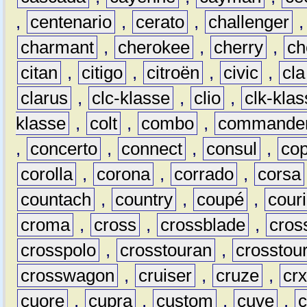
,
centenario
,
cerato
,
challenger
charmant
,
cherokee
,
cherry
,
ch
citan
,
citigo
,
citroën
,
civic
,
cla
clarus
,
clc-klasse
,
clio
,
clk-kla
klasse
,
colt
,
combo
,
commande
,
concerto
,
connect
,
consul
,
co
corolla
,
corona
,
corrado
,
corsa
countach
,
country
,
coupé
,
couri
croma
,
cross
,
crossblade
,
cros
crosspolo
,
crosstouran
,
crosstou
crosswagon
,
cruiser
,
cruze
,
cr
cuore
,
cupra
,
custom
,
cuve
,