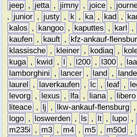
jeep
,
jetta
,
jimny
,
joice
,
journ
,
junior
,
justy
,
k
,
ka
,
kad
,
ka
kalos
,
kangoo
,
kaputtes
,
karl
,
kaufen
,
kauft
,
kfz-ankauf-flensbu
klassische
,
kleiner
,
kodiaq
,
kol
kuga
,
kwid
,
l
,
l200
,
l300
,
la
lamborghini
,
lancer
,
land
,
lande
laurel
,
laverkaufen
,
lc
,
leaf
,
l
levorg
,
lexus
,
lfa
,
liana
,
libero
liteace
,
lj
,
lkw-ankauf-flensburg
logo
,
loswerden
,
ls
,
lt
,
lupo
,
m235i
,
m3
,
m4
,
m5
,
m50d
,