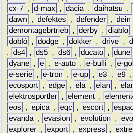
cx-7
,
d-max
,
dacia
,
daihatsu
,
dawn
,
defektes
,
defender
,
dein
demontagebrtrieb
,
derby
,
diablo
doblò
,
dodge
,
dokker
,
drive
,
,
ds4
,
ds5
,
ds6
,
ducato
,
dune
dyane
,
e
,
e-auto
,
e-bulli
,
e-gol
e-serie
,
e-tron
,
e-up
,
e3
,
e9
ecosport
,
edge
,
ela
,
elan
,
ela
elektrosportler
,
element
,
element
eos
,
epica
,
eqc
,
escort
,
espa
evanda
,
evasion
,
evolution
,
ev
explorer
,
export
,
express
,
extr