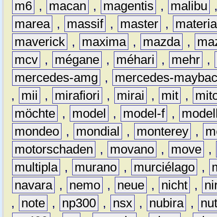
m6
,
macan
,
magentis
,
malibu
marea
,
massif
,
master
,
materi
maverick
,
maxima
,
mazda
,
ma
mcv
,
mégane
,
méhari
,
mehr
,
mercedes-amg
,
mercedes-mayba
,
mii
,
mirafiori
,
mirai
,
mit
,
mit
möchte
,
model
,
model-f
,
model
mondeo
,
mondial
,
monterey
,
m
motorschaden
,
movano
,
move
,
multipla
,
murano
,
murciélago
,
navara
,
nemo
,
neue
,
nicht
,
ni
,
note
,
np300
,
nsx
,
nubira
,
nu