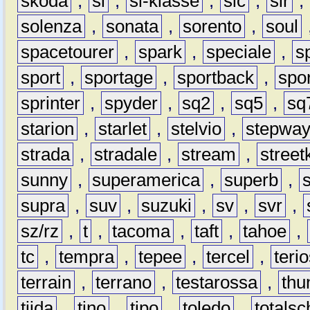
škoda
,
sl
,
sl-klasse
,
slc
,
slr
,
solenza
,
sonata
,
sorento
,
soul
spacetourer
,
spark
,
speciale
,
s
sport
,
sportage
,
sportback
,
spo
sprinter
,
spyder
,
sq2
,
sq5
,
sq
starion
,
starlet
,
stelvio
,
stepwa
strada
,
stradale
,
stream
,
street
sunny
,
superamerica
,
superb
,
supra
,
suv
,
suzuki
,
sv
,
svr
,
sz/rz
,
t
,
tacoma
,
taft
,
tahoe
,
tc
,
tempra
,
tepee
,
tercel
,
teri
terrain
,
terrano
,
testarossa
,
thu
tiida
,
tino
,
tipo
,
toledo
,
totals