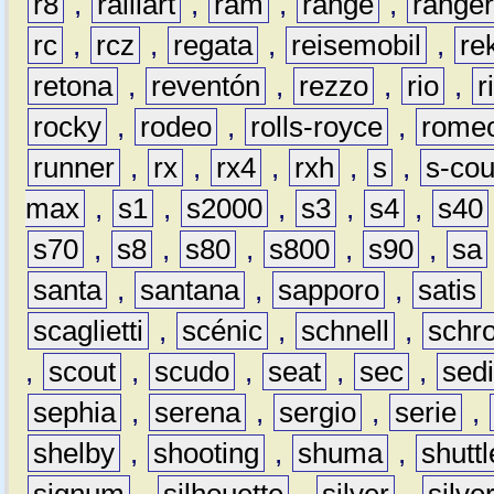
r8
,
ralliart
,
ram
,
range
,
range
rc
,
rcz
,
regata
,
reisemobil
,
re
retona
,
reventón
,
rezzo
,
rio
,
r
rocky
,
rodeo
,
rolls-royce
,
rome
runner
,
rx
,
rx4
,
rxh
,
s
,
s-co
max
,
s1
,
s2000
,
s3
,
s4
,
s40
s70
,
s8
,
s80
,
s800
,
s90
,
sa
santa
,
santana
,
sapporo
,
satis
scaglietti
,
scénic
,
schnell
,
schro
,
scout
,
scudo
,
seat
,
sec
,
sedi
sephia
,
serena
,
sergio
,
serie
,
shelby
,
shooting
,
shuma
,
shuttl
signum
,
silhouette
,
silver
,
silve