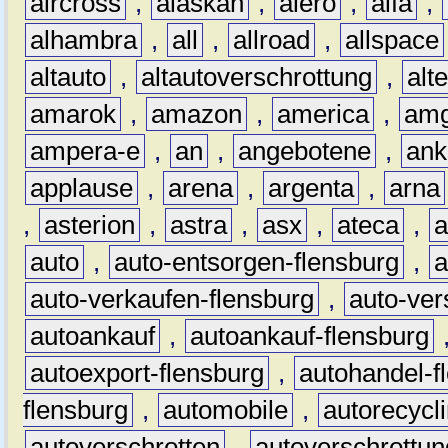
aircross
,
alaskan
,
alero
,
alfa
,
alhambra
,
all
,
allroad
,
allspace
altauto
,
altautoverschrottung
,
alt
amarok
,
amazon
,
america
,
am
ampera-e
,
an
,
angebotene
,
ank
applause
,
arena
,
argenta
,
arna
,
asterion
,
astra
,
asx
,
ateca
,
a
auto
,
auto-entsorgen-flensburg
,
a
auto-verkaufen-flensburg
,
auto-ver
autoankauf
,
autoankauf-flensburg
autoexport-flensburg
,
autohandel-f
flensburg
,
automobile
,
autorecycl
autoverschrotten
,
autoverschrottun