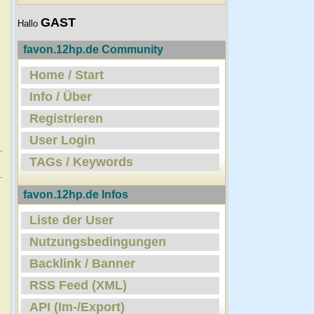
GAST
Hallo
favon.12hp.de Community
Home / Start
Info / Über
Registrieren
User Login
TAGs / Keywords
favon.12hp.de Infos
Liste der User
Nutzungsbedingungen
Backlink / Banner
RSS Feed (XML)
API (Im-/Export)