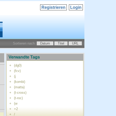
Registrieren
Login
Sortieren nach:
Datum
Titel
URL
Verwandte Tags
+
(dg0)
+
(fcv)
+
(j
+
(kombi)
+
(matta)
+
(t-cross)
+
(t-roc)
+
(w
+
+2
+
/