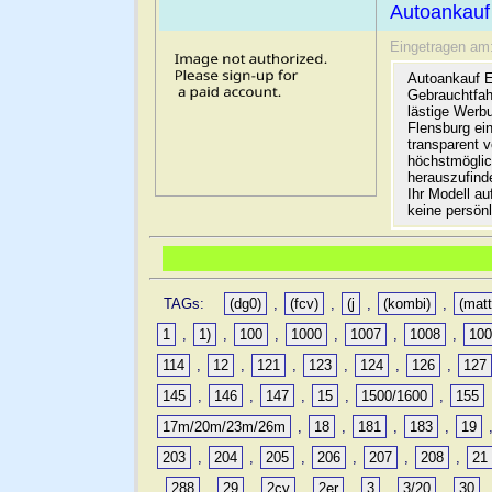
Autoankauf
Eingetragen am
Autoankauf E
Gebrauchtfah
lästige Werb
Flensburg ein
transparent 
höchstmöglic
herauszufinde
Ihr Modell a
keine persön
TAGs:
(dg0)
,
(fcv)
,
(j
,
(kombi)
,
(matt
1
,
1)
,
100
,
1000
,
1007
,
1008
,
10
114
,
12
,
121
,
123
,
124
,
126
,
127
145
,
146
,
147
,
15
,
1500/1600
,
155
17m/20m/23m/26m
,
18
,
181
,
183
,
19
203
,
204
,
205
,
206
,
207
,
208
,
21
,
288
,
29
,
2cv
,
2er
,
3
,
3/20
,
30