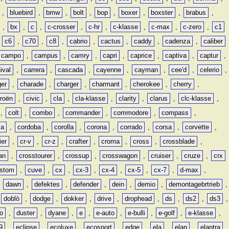
,
bluebird
,
bmw
,
bolt
,
bop
,
boxer
,
boxster
,
brabus
,
,
bx
,
c
,
c-crosser
,
c-hr
,
c-klasse
,
c-max
,
c-zero
,
c1
,
c6
,
c70
,
c8
,
cabrio
,
cactus
,
caddy
,
cadenza
,
caliber
campo
,
campus
,
camry
,
capri
,
caprice
,
captiva
,
captur
,
ival
,
carrera
,
cascada
,
cayenne
,
cayman
,
cee'd
,
celerio
,
ger
,
charade
,
charger
,
charmant
,
cherokee
,
cherry
,
troën
,
civic
,
cla
,
cla-klasse
,
clarity
,
clarus
,
clc-klasse
,
,
colt
,
combo
,
commander
,
commodore
,
compass
,
ia
,
cordoba
,
corolla
,
corona
,
corrado
,
corsa
,
corvette
,
ier
,
cr-v
,
cr-z
,
crafter
,
croma
,
cross
,
crossblade
,
an
,
crosstourer
,
crossup
,
crosswagon
,
cruiser
,
cruze
,
crx
stom
,
cuve
,
cx
,
cx-3
,
cx-4
,
cx-5
,
cx-7
,
d-max
,
,
dawn
,
defektes
,
defender
,
dein
,
demio
,
demontagebrtrieb
,
,
doblò
,
dodge
,
dokker
,
drive
,
drophead
,
ds
,
ds2
,
ds3
,
o
,
duster
,
dyane
,
e
,
e-auto
,
e-bulli
,
e-golf
,
e-klasse
,
9
,
eclipse
,
ecoluxe
,
ecosport
,
edge
,
ela
,
elan
,
elantra
,