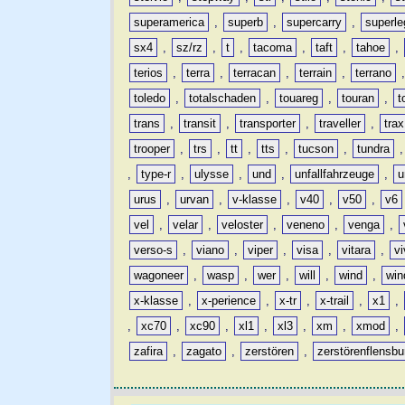
superamerica
,
superb
,
supercarry
,
superle
sx4
,
sz/rz
,
t
,
tacoma
,
taft
,
tahoe
,
terios
,
terra
,
terracan
,
terrain
,
terrano
toledo
,
totalschaden
,
touareg
,
touran
,
t
trans
,
transit
,
transporter
,
traveller
,
trax
trooper
,
trs
,
tt
,
tts
,
tucson
,
tundra
,
type-r
,
ulysse
,
und
,
unfallfahrzeuge
,
u
urus
,
urvan
,
v-klasse
,
v40
,
v50
,
v6
vel
,
velar
,
veloster
,
veneno
,
venga
,
verso-s
,
viano
,
viper
,
visa
,
vitara
,
vi
wagoneer
,
wasp
,
wer
,
will
,
wind
,
win
x-klasse
,
x-perience
,
x-tr
,
x-trail
,
x1
,
,
xc70
,
xc90
,
xl1
,
xl3
,
xm
,
xmod
,
zafira
,
zagato
,
zerstören
,
zerstörenflensbu