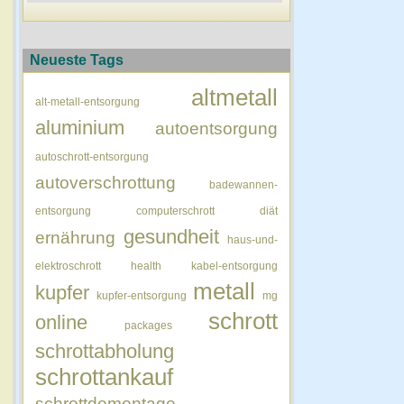
Neueste Tags
altmetall
alt-metall-entsorgung
aluminium
autoentsorgung
autoschrott-entsorgung
autoverschrottung
badewannen-
entsorgung
computerschrott
diät
gesundheit
ernährung
haus-und-
elektroschrott
health
kabel-entsorgung
metall
kupfer
kupfer-entsorgung
mg
schrott
online
packages
schrottabholung
schrottankauf
schrottdemontage