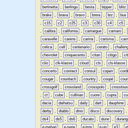
berlinetta
,
berlingo
,
besta
,
bipper
,
blitz
brake
,
brava
,
bravo
,
brera
,
brz
,
bus
,
c15
,
c2
,
c25
,
c3
,
c30
,
c4
,
c5
,
calibra
,
california
,
camargue
,
camaro
,
caravelle
,
carens
,
carina
,
carisma
,
carn
celica
,
cell
,
centenario
,
cerato
,
challen
chevrolet
,
cinquecento
,
citan
,
citigo
,
ci
clio
,
clk-klasse
,
cloud
,
cls
,
cls-klasse
concerto
,
connect
,
consul
,
copen
,
cord
cougar
,
countach
,
country
,
coupé
,
cour
crossgolf
,
crossland
,
crosspolo
,
crosstour
,
ct
,
cube
,
cullinan
,
cuore
,
cupra
,
cu
dacia
,
daihatsu
,
daily
,
dart
,
dauphine
derby
,
diablo
,
dino
,
disco
,
discovery
ds4
,
ds5
,
ds6
,
ducato
,
dune
,
durang
e-mehari
,
e-serie
,
e-tron
,
e-up
,
e3
,
e