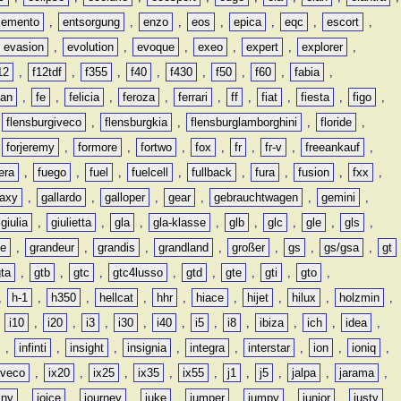
lemento
,
entsorgung
,
enzo
,
eos
,
epica
,
eqc
,
escort
,
evasion
,
evolution
,
evoque
,
exeo
,
expert
,
explorer
,
12
,
f12tdf
,
f355
,
f40
,
f430
,
f50
,
f60
,
fabia
,
man
,
fe
,
felicia
,
feroza
,
ferrari
,
ff
,
fiat
,
fiesta
,
figo
,
,
flensburgiveco
,
flensburgkia
,
flensburglamborghini
,
floride
,
,
forjeremy
,
formore
,
fortwo
,
fox
,
fr
,
fr-v
,
freeankauf
,
era
,
fuego
,
fuel
,
fuelcell
,
fullback
,
fura
,
fusion
,
fxx
,
laxy
,
gallardo
,
galloper
,
gear
,
gebrauchtwagen
,
gemini
,
giulia
,
giulietta
,
gla
,
gla-klasse
,
glb
,
glc
,
gle
,
gls
,
de
,
grandeur
,
grandis
,
grandland
,
großer
,
gs
,
gs/gsa
,
gt
gta
,
gtb
,
gtc
,
gtc4lusso
,
gtd
,
gte
,
gti
,
gto
,
,
h-1
,
h350
,
hellcat
,
hhr
,
hiace
,
hijet
,
hilux
,
holzmin
,
,
i10
,
i20
,
i3
,
i30
,
i40
,
i5
,
i8
,
ibiza
,
ich
,
idea
,
,
infinti
,
insight
,
insignia
,
integra
,
interstar
,
ion
,
ioniq
,
iveco
,
ix20
,
ix25
,
ix35
,
ix55
,
j1
,
j5
,
jalpa
,
jarama
,
mny
,
joice
,
journey
,
juke
,
jumper
,
jumpy
,
junior
,
justy
,