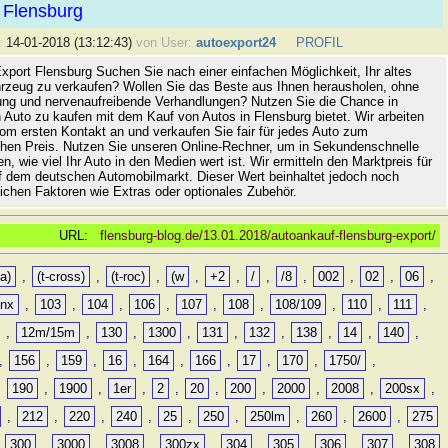
 Flensburg
:
14-01-2018 (13:12:43)
von User:
autoexport24
PROFIL
xport Flensburg Suchen Sie nach einer einfachen Möglichkeit, Ihr altes
rzeug zu verkaufen? Wollen Sie das Beste aus Ihnen herausholen, ohne
ung und nervenaufreibende Verhandlungen? Nutzen Sie die Chance in
 Auto zu kaufen mit dem Kauf von Autos in Flensburg bietet. Wir arbeiten
vom ersten Kontakt an und verkaufen Sie fair für jedes Auto zum
hen Preis. Nutzen Sie unseren Online-Rechner, um in Sekundenschnelle
n, wie viel Ihr Auto in den Medien wert ist. Wir ermitteln den Marktpreis für
uf dem deutschen Automobilmarkt. Dieser Wert beinhaltet jedoch noch
lichen Faktoren wie Extras oder optionales Zubehör.
URL:
flensburg-blog.de/13.01.2018/autoankauf-flensburg-export/
a)
,
(t-cross)
,
(t-roc)
,
(w
,
+2
,
/
,
/8
,
002
,
02
,
06
,
0nx
,
103
,
104
,
106
,
107
,
108
,
108/109
,
110
,
111
,
,
12m/15m
,
130
,
1300
,
131
,
132
,
138
,
14
,
140
,
,
156
,
159
,
16
,
164
,
166
,
17
,
170
,
1750/
,
,
190
,
1900
,
1er
,
2
,
20
,
200
,
2000
,
2008
,
200sx
,
,
212
,
220
,
240
,
25
,
250
,
250lm
,
260
,
2600
,
275
,
300
,
3000
,
3008
,
300zx
,
304
,
305
,
306
,
307
,
308