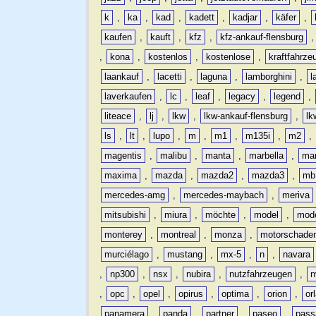
k
,
ka
,
kad
,
kadett
,
kadjar
,
käfer
,
kaufen
,
kauft
,
kfz
,
kfz-ankauf-flensburg
,
kona
,
kostenlos
,
kostenlose
,
kraftfahrze
laankauf
,
lacetti
,
laguna
,
lamborghini
,
l
laverkaufen
,
lc
,
leaf
,
legacy
,
legend
,
liteace
,
lj
,
lkw
,
lkw-ankauf-flensburg
,
lk
ls
,
lt
,
lupo
,
m
,
m1
,
m135i
,
m2
,
magentis
,
malibu
,
manta
,
marbella
,
ma
maxima
,
mazda
,
mazda2
,
mazda3
,
mb
mercedes-amg
,
mercedes-maybach
,
meriva
mitsubishi
,
miura
,
möchte
,
model
,
mode
monterey
,
montreal
,
monza
,
motorschade
murciélago
,
mustang
,
mx-5
,
n
,
navara
,
np300
,
nsx
,
nubira
,
nutzfahrzeugen
,
n
,
opc
,
opel
,
opirus
,
optima
,
orion
,
or
panamera
,
panda
,
partner
,
paseo
,
pass