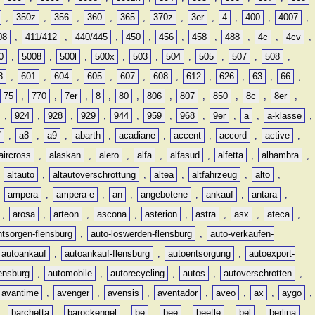
,
350z
,
356
,
360
,
365
,
370z
,
3er
,
4
,
400
,
4007
,
08
,
411/412
,
440/445
,
450
,
456
,
458
,
488
,
4c
,
4cv
,
0
,
5008
,
500l
,
500x
,
503
,
504
,
505
,
507
,
508
,
8
,
601
,
604
,
605
,
607
,
608
,
612
,
626
,
63
,
66
,
75
,
770
,
7er
,
8
,
80
,
806
,
807
,
850
,
8c
,
8er
,
,
924
,
928
,
929
,
944
,
959
,
968
,
9er
,
a
,
a-klasse
,
7
,
a8
,
a9
,
abarth
,
acadiane
,
accent
,
accord
,
active
,
aircross
,
alaskan
,
alero
,
alfa
,
alfasud
,
alfetta
,
alhambra
,
,
altauto
,
altautoverschrottung
,
altea
,
altfahrzeug
,
alto
,
,
ampera
,
ampera-e
,
an
,
angebotene
,
ankauf
,
antara
,
,
arosa
,
arteon
,
ascona
,
asterion
,
astra
,
asx
,
ateca
,
ntsorgen-flensburg
,
auto-loswerden-flensburg
,
auto-verkaufen-
autoankauf
,
autoankauf-flensburg
,
autoentsorgung
,
autoexport-
lensburg
,
automobile
,
autorecycling
,
autos
,
autoverschrotten
,
avantime
,
avenger
,
avensis
,
aventador
,
aveo
,
ax
,
aygo
,
,
barchetta
,
barockengel
,
be
,
bee
,
beetle
,
bel
,
berlina
,