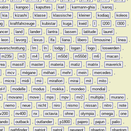
kalos
,
kangoo
,
kaputtes
,
karl
,
karmann-ghia
,
karoq
,
,
kia
,
kizashi
,
klasse
,
klassische
,
kleiner
,
kodiaq
,
koleos
ug
,
kraftfahrzeuge
,
kubistar
,
kuga
,
kwid
,
l
,
l200
,
l300
,
ancer
,
land
,
lander
,
lantra
,
lassen
,
latitude
,
laurel
,
leon
,
levorg
,
lexus
,
lfa
,
liana
,
libero
,
limousine
,
linea
,
wverschrottung
,
lm
,
ln
,
lodgy
,
logan
,
logo
,
loswerden
,
m235i
,
m3
,
m4
,
m5
,
m50d
,
m550d
,
m6
,
macan
,
rea
,
massif
,
master
,
materia
,
matiz
,
matrix
,
maverick
,
,
mcv
,
mégane
,
méhari
,
mehr
,
mein
,
mercedes
,
,
micra
,
midi
,
mii
,
mirafiori
,
mirai
,
mit
,
mito
,
l-f
,
modelle
,
modus
,
mokka
,
mondeo
,
mondial
,
n
,
movano
,
move
,
mps
,
mpv
,
mr2
,
multipla
,
murano
,
,
nemo
,
neue
,
nicht
,
niro
,
nismo
,
nissan
,
nitro
,
note
v200
,
nv400
,
nx
,
octavia
,
ohne
,
olympia
,
omega
,
one
lando
,
outback
,
outlander
,
p1800
,
pajero
,
pajun
,
palio
,
at
,
pathfinder
,
patriot
,
patrol
,
peugeot
,
phaeton
,
phantom