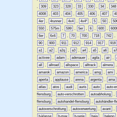
,
309
,
323
,
328
,
33
,
330
,
34
,
348
4008
,
403
,
404
,
405
,
406
,
407
,
4
4er
,
4runner
,
4x4
,
4x4²
,
5
,
50
,
50
550
,
575m
,
599
,
5er
,
6
,
600
,
600
6er
,
6x6
,
7
,
70
,
700
,
718
,
742
,
90
,
900
,
911
,
912
,
914
,
917
,
918
a1
,
a2
,
a2q
,
a3
,
a4
,
a5
,
a6
,
a
activee
,
adam
,
adenauer
,
agila
,
air
,
all
,
allroad
,
allspace
,
alltrack
,
almera
amarok
,
amazon
,
america
,
amg
,
ami
aperta
,
applause
,
arena
,
argenta
,
arna
atlas
,
atos
,
audi
,
auris
,
auto
,
auto-e
flensburg
,
auto-verschrotten
,
autoabholung
,
flensburg
,
autohandel-flensburg
,
autohändler-f
autoverschrottung
,
autoverwertung
,
avant
,
b-klasse
,
b-max
,
b-serie
,
baja
,
baleno