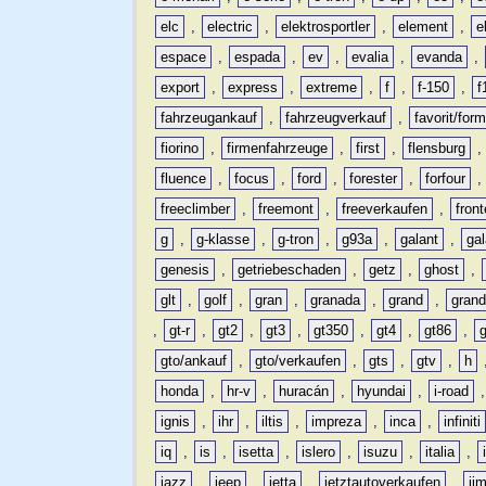
elc
,
electric
,
elektrosportler
,
element
,
e
espace
,
espada
,
ev
,
evalia
,
evanda
,
export
,
express
,
extreme
,
f
,
f-150
,
f
fahrzeugankauf
,
fahrzeugverkauf
,
favorit/for
fiorino
,
firmenfahrzeuge
,
first
,
flensburg
fluence
,
focus
,
ford
,
forester
,
forfour
freeclimber
,
freemont
,
freeverkaufen
,
front
g
,
g-klasse
,
g-tron
,
g93a
,
galant
,
ga
genesis
,
getriebeschaden
,
getz
,
ghost
,
glt
,
golf
,
gran
,
granada
,
grand
,
gran
,
gt-r
,
gt2
,
gt3
,
gt350
,
gt4
,
gt86
,
gto/ankauf
,
gto/verkaufen
,
gts
,
gtv
,
h
honda
,
hr-v
,
huracán
,
hyundai
,
i-road
ignis
,
ihr
,
iltis
,
impreza
,
inca
,
infiniti
iq
,
is
,
isetta
,
islero
,
isuzu
,
italia
,
jazz
,
jeep
,
jetta
,
jetztautoverkaufen
,
ji