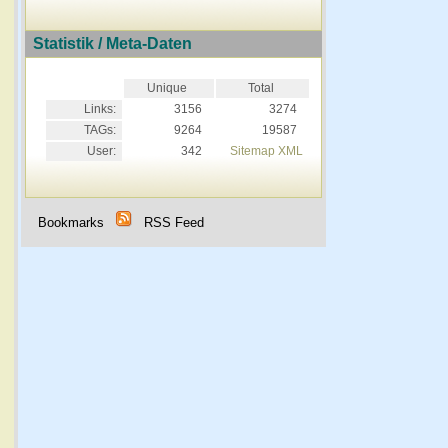
Statistik / Meta-Daten
Unique
Total
Links:
3156
3274
TAGs:
9264
19587
User:
342
Sitemap XML
Bookmarks
RSS Feed