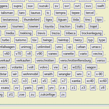
ggera
,
supra
,
suv
,
suzuki
,
sv
,
svr
,
svt
,
svx
,
swift
,
talisman
,
taro
,
taunus
,
tc
,
tempra
,
tepee
,
tercel
,
,
testarossa
,
thunderbird
,
tigra
,
tiguan
,
tiida
,
tino
,
tipo
,
ourer
,
tourneo
,
towner
,
toyota
,
traction
,
trafic
,
trajet
,
,
tredia
,
trekking
,
trevis
,
trezia
,
tribeca
,
trockenlegung
,
,
turbo
,
turismo
,
tüv
,
twingo
,
twintop
,
twizy
,
typ
,
type
nfallwagen
,
unimog
,
unlimited
,
uno
,
up
,
urban
,
urraco
,
,
v60
,
v70
,
v8
,
v90
,
vaneo
,
vanette
,
vario
,
vectra
,
verkauf
,
verkaufen
,
verschrotten
,
verschrottenflensburg
,
verso
,
varo
,
volante
,
volt
,
volvo
,
vw
,
w
,
w115)
,
wagon
,
dstar
,
wir
,
wohnmobil
,
wraith
,
wrangler
,
wrx
,
x
,
x-90
,
x1/9
,
x2
,
x3
,
x4
,
x5
,
x6
,
x7
,
xantia
,
xc40
,
xc60
xsara
,
xv
,
yaris
,
yeti
,
yrv
,
z.e.
,
z1
,
z3
,
z4
,
z8
,
rg
,
zl1
,
zoe
,
zu
,
zukünftige
,
zx