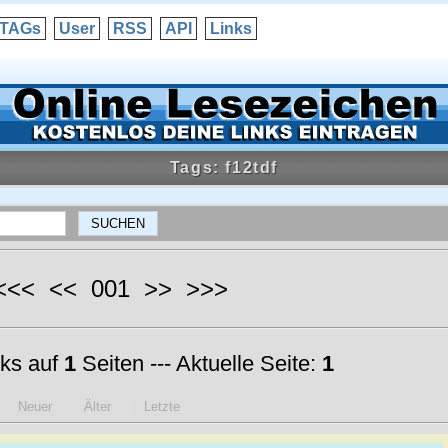
TAGs
User
RSS
API
Links
Tags: f12tdf
 <<< << 001 >> >>>
ks auf
1
Seiten --- Aktuelle Seite:
1
Neuer
Älter
Letzte