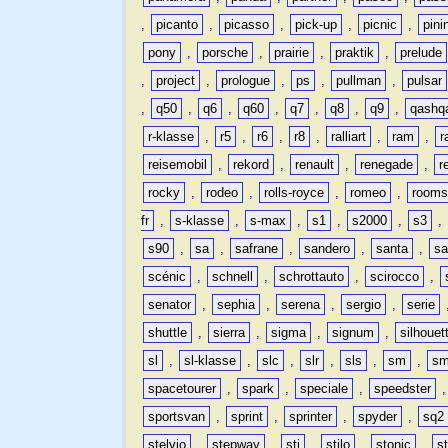
,
picanto
,
picasso
,
pick-up
,
picnic
,
pini
pony
,
porsche
,
prairie
,
praktik
,
prelude
,
project
,
prologue
,
ps
,
pullman
,
pulsar
,
q50
,
q6
,
q60
,
q7
,
q8
,
q9
,
qashq
r-klasse
,
r5
,
r6
,
r8
,
ralliart
,
ram
,
r
reisemobil
,
rekord
,
renault
,
renegade
,
r
rocky
,
rodeo
,
rolls-royce
,
romeo
,
rooms
fr
,
s-klasse
,
s-max
,
s1
,
s2000
,
s3
,
s90
,
sa
,
safrane
,
sandero
,
santa
,
sa
scénic
,
schnell
,
schrottauto
,
scirocco
,
senator
,
sephia
,
serena
,
sergio
,
serie
shuttle
,
sierra
,
sigma
,
signum
,
silhouet
sl
,
sl-klasse
,
slc
,
slr
,
sls
,
sm
,
sm
spacetourer
,
spark
,
speciale
,
speedster
sportsvan
,
sprint
,
sprinter
,
spyder
,
sq2
stelvio
,
stepway
,
sti
,
stilo
,
stonic
,
s