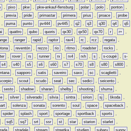
n
,
pixo
,
pkw
,
pkw-ankauf-flensburg
,
polar
,
polo
,
ponton
,
,
previa
,
pride
,
primastar
,
primera
,
prius
,
proace
,
probe
,
puma
,
punto
,
pv444
,
pv445
,
q2
,
q3
,
q30
,
q4
,
q5
ai
,
quattro
,
qubo
,
quoris
,
qx30
,
qx50
,
qx70
,
r
,
r+
,
ange
,
ranger
,
rapid
,
raptor
,
rav4
,
rc
,
rcz
,
regata
,
etona
,
reventón
,
rezzo
,
rio
,
ritmo
,
roadster
,
rocks
,
ter
,
rover
,
rs
,
runner
,
rx
,
rx4
,
rxh
,
s
,
s-coupé
,
s-
s4
,
s40
,
s5
,
s6
,
s60
,
s7
,
s70
,
s8
,
s80
,
s800
,
ntana
,
sapporo
,
satis
,
saveiro
,
saxo
,
sc
,
scaglietti
,
scorpio
,
scout
,
scudo
,
seat
,
sec
,
sedici
,
seicento
,
,
sesto
,
shadow
,
sharan
,
shelby
,
shooting
,
shuma
,
te
,
silver
,
silverado
,
silvia
,
sintra
,
sirion
,
sj
,
škoda
,
art
,
solenza
,
sonata
,
sorento
,
soul
,
space
,
spaceback
,
,
spider
,
splash
,
sport
,
sportage
,
sportback
,
sports
,
,
sq5
,
sq7
,
srt
,
ssr
,
st
,
star
,
starion
,
starlet
,
trada
,
stradale
,
stream
,
streetka
,
studien
,
subaru
,
sunny
,