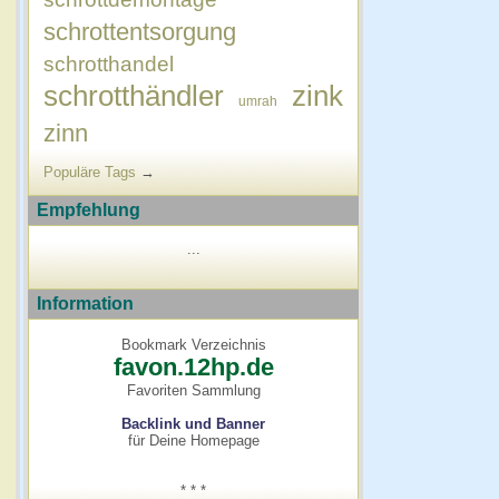
schrottentsorgung
schrotthandel
schrotthändler
zink
umrah
zinn
Populäre Tags
→
Empfehlung
...
Information
Bookmark Verzeichnis
favon.12hp.de
Favoriten Sammlung
Backlink und Banner
für Deine Homepage
* * *