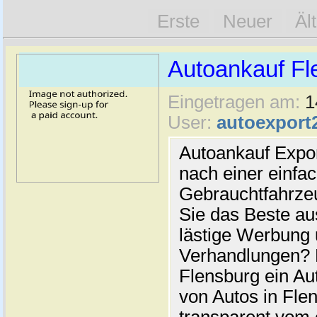
Erste
Neuer
Äl
Autoankauf Fl
Eingetragen am:
1
User:
autoexport
Autoankauf Expo
nach einer einfac
Gebrauchtfahrze
Sie das Beste au
lästige Werbung
Verhandlungen? 
Flensburg ein Au
von Autos in Flen