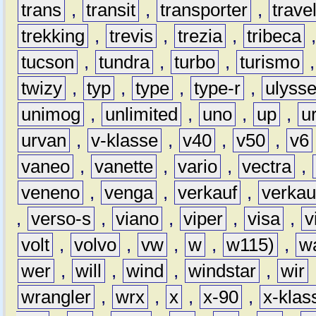
trans
,
transit
,
transporter
,
travel
trekking
,
trevis
,
trezia
,
tribeca
tucson
,
tundra
,
turbo
,
turismo
twizy
,
typ
,
type
,
type-r
,
ulyss
unimog
,
unlimited
,
uno
,
up
,
u
urvan
,
v-klasse
,
v40
,
v50
,
v6
vaneo
,
vanette
,
vario
,
vectra
,
veneno
,
venga
,
verkauf
,
verkau
,
verso-s
,
viano
,
viper
,
visa
,
v
volt
,
volvo
,
vw
,
w
,
w115)
,
w
wer
,
will
,
wind
,
windstar
,
wir
wrangler
,
wrx
,
x
,
x-90
,
x-klas