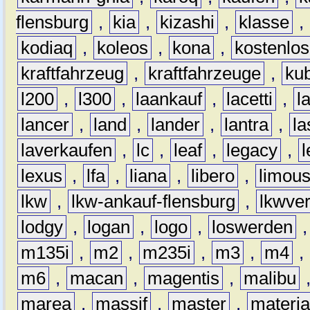
flensburg
,
kia
,
kizashi
,
klasse
,
kodiaq
,
koleos
,
kona
,
kostenlos
kraftfahrzeug
,
kraftfahrzeuge
,
kub
l200
,
l300
,
laankauf
,
lacetti
,
l
lancer
,
land
,
lander
,
lantra
,
la
laverkaufen
,
lc
,
leaf
,
legacy
,
lexus
,
lfa
,
liana
,
libero
,
limous
lkw
,
lkw-ankauf-flensburg
,
lkwver
lodgy
,
logan
,
logo
,
loswerden
m135i
,
m2
,
m235i
,
m3
,
m4
,
m6
,
macan
,
magentis
,
malibu
marea
,
massif
,
master
,
materi