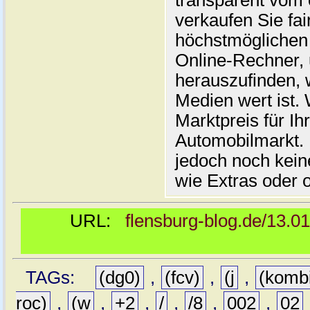
transparent vom 
verkaufen Sie fai
höchstmöglichen 
Online-Rechner,
herauszufinden, w
Medien wert ist. 
Marktpreis für I
Automobilmarkt. 
jedoch noch kein
wie Extras oder 
URL:
flensburg-blog.de/13.0
TAGs:
(dg0)
,
(fcv)
,
(j
,
(komb
roc)
,
(w
,
+2
,
/
,
/8
,
002
,
02