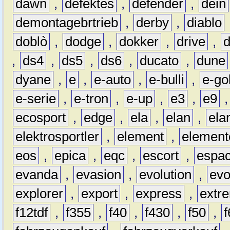
dawn
,
defektes
,
defender
,
dein
demontagebrtrieb
,
derby
,
diablo
doblò
,
dodge
,
dokker
,
drive
,
,
ds4
,
ds5
,
ds6
,
ducato
,
dune
dyane
,
e
,
e-auto
,
e-bulli
,
e-gol
e-serie
,
e-tron
,
e-up
,
e3
,
e9
ecosport
,
edge
,
ela
,
elan
,
ela
elektrosportler
,
element
,
element
eos
,
epica
,
eqc
,
escort
,
espa
evanda
,
evasion
,
evolution
,
ev
explorer
,
export
,
express
,
extr
f12tdf
,
f355
,
f40
,
f430
,
f50
,
f