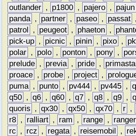
outlander
,
p1800
,
pajero
,
pajun
panda
,
partner
,
paseo
,
passat
patrol
,
peugeot
,
phaeton
,
phan
pick-up
,
picnic
,
pinin
,
pixo
,
p
polar
,
polo
,
ponton
,
pony
,
por
prelude
,
previa
,
pride
,
primasta
proace
,
probe
,
project
,
prologu
puma
,
punto
,
pv444
,
pv445
,
q50
,
q6
,
q60
,
q7
,
q8
,
q9
,
quoris
,
qx30
,
qx50
,
qx70
,
r
,
r8
,
ralliart
,
ram
,
range
,
range
rc
,
rcz
,
regata
,
reisemobil
,
re