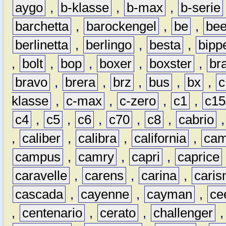
aygo
,
b-klasse
,
b-max
,
b-serie
barchetta
,
barockengel
,
be
,
be
berlinetta
,
berlingo
,
besta
,
bipp
,
bolt
,
bop
,
boxer
,
boxster
,
br
bravo
,
brera
,
brz
,
bus
,
bx
,
c
klasse
,
c-max
,
c-zero
,
c1
,
c15
c4
,
c5
,
c6
,
c70
,
c8
,
cabrio
,
caliber
,
calibra
,
california
,
cam
campus
,
camry
,
capri
,
caprice
caravelle
,
carens
,
carina
,
cari
cascada
,
cayenne
,
cayman
,
ce
,
centenario
,
cerato
,
challenger