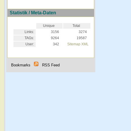
Statistik / Meta-Daten
Unique
Total
Links:
3156
3274
TAGs:
9264
19587
User:
342
Sitemap XML
Bookmarks
RSS Feed