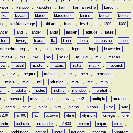
kalos
,
kangoo
,
kaputtes
,
karl
,
karmann-ghia
,
karoq
,
,
kia
,
kizashi
,
klasse
,
klassische
,
kleiner
,
kodiaq
,
koleos
ug
,
kraftfahrzeuge
,
kubistar
,
kuga
,
kwid
,
l
,
l200
,
l300
,
ancer
,
land
,
lander
,
lantra
,
lassen
,
latitude
,
laurel
,
leon
,
levorg
,
lexus
,
lfa
,
liana
,
libero
,
limousine
,
linea
,
wverschrottung
,
lm
,
ln
,
lodgy
,
logan
,
logo
,
loswerden
,
m235i
,
m3
,
m4
,
m5
,
m50d
,
m550d
,
m6
,
macan
,
rea
,
massif
,
master
,
materia
,
matiz
,
matrix
,
maverick
,
,
mcv
,
mégane
,
méhari
,
mehr
,
mein
,
mercedes
,
,
micra
,
midi
,
mii
,
mirafiori
,
mirai
,
mit
,
mito
,
l-f
,
modelle
,
modus
,
mokka
,
mondeo
,
mondial
,
n
,
movano
,
move
,
mps
,
mpv
,
mr2
,
multipla
,
murano
,
,
nemo
,
neue
,
nicht
,
niro
,
nismo
,
nissan
,
nitro
,
note
v200
,
nv400
,
nx
,
octavia
,
ohne
,
olympia
,
omega
,
one
lando
,
outback
,
outlander
,
p1800
,
pajero
,
pajun
,
palio
,
at
,
pathfinder
,
patriot
,
patrol
,
peugeot
,
phaeton
,
phantom