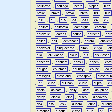
berlinetta
,
berlingo
,
besta
,
bipper
,
blitz
brake
,
brava
,
bravo
,
brera
,
brz
,
bus
,
c15
,
c2
,
c25
,
c3
,
c30
,
c4
,
c5
,
calibra
,
california
,
camargue
,
camaro
,
caravelle
,
carens
,
carina
,
carisma
,
carn
celica
,
cell
,
centenario
,
cerato
,
challen
chevrolet
,
cinquecento
,
citan
,
citigo
,
ci
clio
,
clk-klasse
,
cloud
,
cls
,
cls-klasse
concerto
,
connect
,
consul
,
copen
,
cord
cougar
,
countach
,
country
,
coupé
,
cour
crossgolf
,
crossland
,
crosspolo
,
crosstour
,
ct
,
cube
,
cullinan
,
cuore
,
cupra
,
cu
dacia
,
daihatsu
,
daily
,
dart
,
dauphine
derby
,
diablo
,
dino
,
disco
,
discovery
ds4
,
ds5
,
ds6
,
ducato
,
dune
,
durang
e-mehari
,
e-serie
,
e-tron
,
e-up
,
e3
,
e