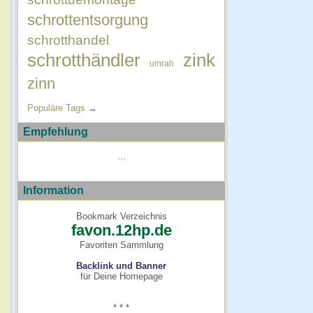
schrottentsorgung
schrotthandel
schrotthändler
zink
umrah
zinn
Populäre Tags
→
Empfehlung
...
Information
Bookmark Verzeichnis
favon.12hp.de
Favoriten Sammlung
Backlink und Banner
für Deine Homepage
* * *