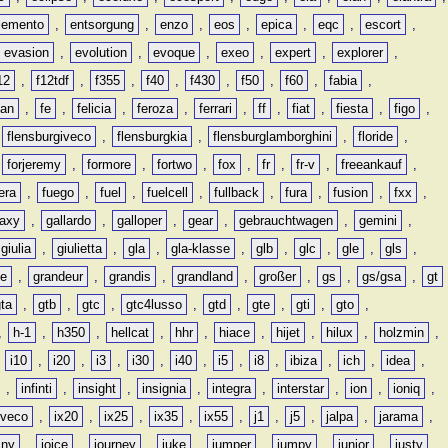
lemento
,
entsorgung
,
enzo
,
eos
,
epica
,
eqc
,
escort
,
evasion
,
evolution
,
evoque
,
exeo
,
expert
,
explorer
,
12
,
f12tdf
,
f355
,
f40
,
f430
,
f50
,
f60
,
fabia
,
man
,
fe
,
felicia
,
feroza
,
ferrari
,
ff
,
fiat
,
fiesta
,
figo
,
,
flensburgiveco
,
flensburgkia
,
flensburglamborghini
,
floride
,
,
forjeremy
,
formore
,
fortwo
,
fox
,
fr
,
fr-v
,
freeankauf
,
era
,
fuego
,
fuel
,
fuelcell
,
fullback
,
fura
,
fusion
,
fxx
,
laxy
,
gallardo
,
galloper
,
gear
,
gebrauchtwagen
,
gemini
,
giulia
,
giulietta
,
gla
,
gla-klasse
,
glb
,
glc
,
gle
,
gls
,
de
,
grandeur
,
grandis
,
grandland
,
großer
,
gs
,
gs/gsa
,
gt
gta
,
gtb
,
gtc
,
gtc4lusso
,
gtd
,
gte
,
gti
,
gto
,
,
h-1
,
h350
,
hellcat
,
hhr
,
hiace
,
hijet
,
hilux
,
holzmin
,
,
i10
,
i20
,
i3
,
i30
,
i40
,
i5
,
i8
,
ibiza
,
ich
,
idea
,
,
infinti
,
insight
,
insignia
,
integra
,
interstar
,
ion
,
ioniq
,
iveco
,
ix20
,
ix25
,
ix35
,
ix55
,
j1
,
j5
,
jalpa
,
jarama
,
mny
,
joice
,
journey
,
juke
,
jumper
,
jumpy
,
junior
,
justy
,