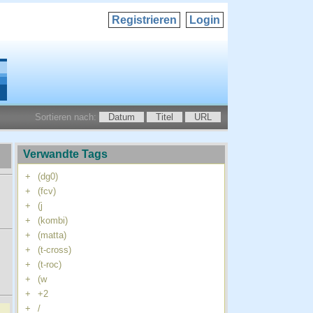
Registrieren
Login
Sortieren nach:
Datum
Titel
URL
Verwandte Tags
+
(dg0)
+
(fcv)
+
(j
+
(kombi)
+
(matta)
+
(t-cross)
+
(t-roc)
+
(w
+
+2
+
/