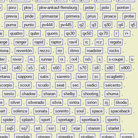
n
,
pixo
,
pkw
,
pkw-ankauf-flensburg
,
polar
,
polo
,
ponton
,
,
previa
,
pride
,
primastar
,
primera
,
prius
,
proace
,
probe
,
puma
,
punto
,
pv444
,
pv445
,
q2
,
q3
,
q30
,
q4
,
q5
ai
,
quattro
,
qubo
,
quoris
,
qx30
,
qx50
,
qx70
,
r
,
r+
,
ange
,
ranger
,
rapid
,
raptor
,
rav4
,
rc
,
rcz
,
regata
,
etona
,
reventón
,
rezzo
,
rio
,
ritmo
,
roadster
,
rocks
,
ter
,
rover
,
rs
,
runner
,
rx
,
rx4
,
rxh
,
s
,
s-coupé
,
s-
s4
,
s40
,
s5
,
s6
,
s60
,
s7
,
s70
,
s8
,
s80
,
s800
,
ntana
,
sapporo
,
satis
,
saveiro
,
saxo
,
sc
,
scaglietti
,
scorpio
,
scout
,
scudo
,
seat
,
sec
,
sedici
,
seicento
,
,
sesto
,
shadow
,
sharan
,
shelby
,
shooting
,
shuma
,
te
,
silver
,
silverado
,
silvia
,
sintra
,
sirion
,
sj
,
škoda
,
art
,
solenza
,
sonata
,
sorento
,
soul
,
space
,
spaceback
,
,
spider
,
splash
,
sport
,
sportage
,
sportback
,
sports
,
,
sq5
,
sq7
,
srt
,
ssr
,
st
,
star
,
starion
,
starlet
,
trada
,
stradale
,
stream
,
streetka
,
studien
,
subaru
,
sunny
,