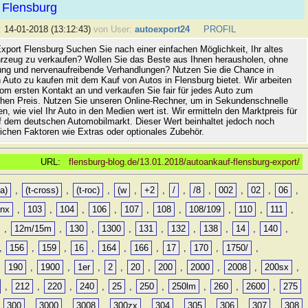
 Flensburg
:
14-01-2018 (13:12:43)
von User:
autoexport24
PROFIL
xport Flensburg Suchen Sie nach einer einfachen Möglichkeit, Ihr altes
rzeug zu verkaufen? Wollen Sie das Beste aus Ihnen herausholen, ohne
ung und nervenaufreibende Verhandlungen? Nutzen Sie die Chance in
 Auto zu kaufen mit dem Kauf von Autos in Flensburg bietet. Wir arbeiten
vom ersten Kontakt an und verkaufen Sie fair für jedes Auto zum
hen Preis. Nutzen Sie unseren Online-Rechner, um in Sekundenschnelle
n, wie viel Ihr Auto in den Medien wert ist. Wir ermitteln den Marktpreis für
uf dem deutschen Automobilmarkt. Dieser Wert beinhaltet jedoch noch
lichen Faktoren wie Extras oder optionales Zubehör.
URL:
flensburg-blog.de/13.01.2018/autoankauf-flensburg-export/
a)
,
(t-cross)
,
(t-roc)
,
(w
,
+2
,
/
,
/8
,
002
,
02
,
06
,
0nx
,
103
,
104
,
106
,
107
,
108
,
108/109
,
110
,
111
,
,
12m/15m
,
130
,
1300
,
131
,
132
,
138
,
14
,
140
,
,
156
,
159
,
16
,
164
,
166
,
17
,
170
,
1750/
,
,
190
,
1900
,
1er
,
2
,
20
,
200
,
2000
,
2008
,
200sx
,
,
212
,
220
,
240
,
25
,
250
,
250lm
,
260
,
2600
,
275
,
300
,
3000
,
3008
,
300zx
,
304
,
305
,
306
,
307
,
308