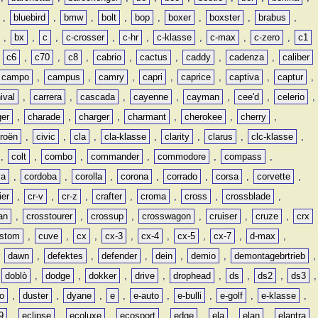
,
bluebird
,
bmw
,
bolt
,
bop
,
boxer
,
boxster
,
brabus
,
,
bx
,
c
,
c-crosser
,
c-hr
,
c-klasse
,
c-max
,
c-zero
,
c1
,
c6
,
c70
,
c8
,
cabrio
,
cactus
,
caddy
,
cadenza
,
caliber
campo
,
campus
,
camry
,
capri
,
caprice
,
captiva
,
captur
,
ival
,
carrera
,
cascada
,
cayenne
,
cayman
,
cee'd
,
celerio
,
ger
,
charade
,
charger
,
charmant
,
cherokee
,
cherry
,
troën
,
civic
,
cla
,
cla-klasse
,
clarity
,
clarus
,
clc-klasse
,
,
colt
,
combo
,
commander
,
commodore
,
compass
,
ia
,
cordoba
,
corolla
,
corona
,
corrado
,
corsa
,
corvette
,
ier
,
cr-v
,
cr-z
,
crafter
,
croma
,
cross
,
crossblade
,
an
,
crosstourer
,
crossup
,
crosswagon
,
cruiser
,
cruze
,
crx
stom
,
cuve
,
cx
,
cx-3
,
cx-4
,
cx-5
,
cx-7
,
d-max
,
,
dawn
,
defektes
,
defender
,
dein
,
demio
,
demontagebrtrieb
,
,
doblò
,
dodge
,
dokker
,
drive
,
drophead
,
ds
,
ds2
,
ds3
,
o
,
duster
,
dyane
,
e
,
e-auto
,
e-bulli
,
e-golf
,
e-klasse
,
9
,
eclipse
,
ecoluxe
,
ecosport
,
edge
,
ela
,
elan
,
elantra
,