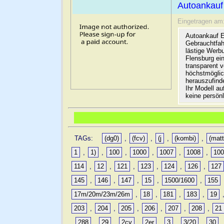
Autoankauf
Eingetragen am
Autoankauf E
Gebrauchtfah
lästige Werb
Flensburg ein
transparent 
höchstmöglic
herauszufinde
Ihr Modell a
keine persön
TAGs:
(dg0)
,
(fcv)
,
(j
,
(kombi)
,
(matt
1
,
1)
,
100
,
1000
,
1007
,
1008
,
10
114
,
12
,
121
,
123
,
124
,
126
,
127
145
,
146
,
147
,
15
,
1500/1600
,
155
17m/20m/23m/26m
,
18
,
181
,
183
,
19
203
,
204
,
205
,
206
,
207
,
208
,
21
,
288
,
29
,
2cv
,
2er
,
3
,
3/20
,
30