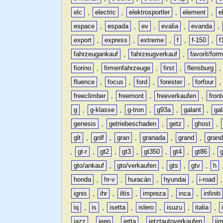
elc
,
electric
,
elektrosportler
,
element
,
e
espace
,
espada
,
ev
,
evalia
,
evanda
,
export
,
express
,
extreme
,
f
,
f-150
,
f
fahrzeugankauf
,
fahrzeugverkauf
,
favorit/for
fiorino
,
firmenfahrzeuge
,
first
,
flensburg
fluence
,
focus
,
ford
,
forester
,
forfour
freeclimber
,
freemont
,
freeverkaufen
,
front
g
,
g-klasse
,
g-tron
,
g93a
,
galant
,
ga
genesis
,
getriebeschaden
,
getz
,
ghost
,
glt
,
golf
,
gran
,
granada
,
grand
,
gran
,
gt-r
,
gt2
,
gt3
,
gt350
,
gt4
,
gt86
,
gto/ankauf
,
gto/verkaufen
,
gts
,
gtv
,
h
honda
,
hr-v
,
huracán
,
hyundai
,
i-road
ignis
,
ihr
,
iltis
,
impreza
,
inca
,
infiniti
iq
,
is
,
isetta
,
islero
,
isuzu
,
italia
,
jazz
,
jeep
,
jetta
,
jetztautoverkaufen
,
ji