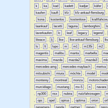
k
,
ka
,
kad
,
kadett
,
kadjar
,
käfer
,
kaufen
,
kauft
,
kfz
,
kfz-ankauf-flensburg
,
kona
,
kostenlos
,
kostenlose
,
kraftfahrze
laankauf
,
lacetti
,
laguna
,
lamborghini
,
l
laverkaufen
,
lc
,
leaf
,
legacy
,
legend
,
liteace
,
lj
,
lkw
,
lkw-ankauf-flensburg
,
lk
ls
,
lt
,
lupo
,
m
,
m1
,
m135i
,
m2
,
magentis
,
malibu
,
manta
,
marbella
,
ma
maxima
,
mazda
,
mazda2
,
mazda3
,
mb
mercedes-amg
,
mercedes-maybach
,
meriva
mitsubishi
,
miura
,
möchte
,
model
,
mode
monterey
,
montreal
,
monza
,
motorschade
murciélago
,
mustang
,
mx-5
,
n
,
navara
,
np300
,
nsx
,
nubira
,
nutzfahrzeugen
,
n
,
opc
,
opel
,
opirus
,
optima
,
orion
,
or
panamera
,
panda
,
partner
,
paseo
,
pass