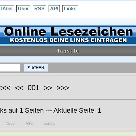
TAGs
User
RSS
API
Links
Tags: fe
 <<< << 001 >> >>>
ks auf
1
Seiten --- Aktuelle Seite:
1
Neuer
Älter
Letzte