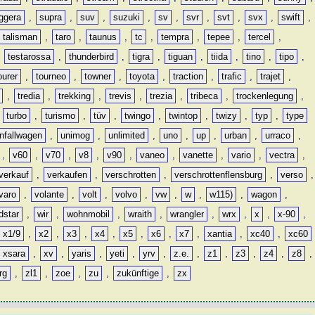
ggera
,
supra
,
suv
,
suzuki
,
sv
,
svr
,
svt
,
svx
,
swift
,
talisman
,
taro
,
taunus
,
tc
,
tempra
,
tepee
,
tercel
,
,
testarossa
,
thunderbird
,
tigra
,
tiguan
,
tiida
,
tino
,
tipo
,
ourer
,
tourneo
,
towner
,
toyota
,
traction
,
trafic
,
trajet
,
,
tredia
,
trekking
,
trevis
,
trezia
,
tribeca
,
trockenlegung
,
,
turbo
,
turismo
,
tüv
,
twingo
,
twintop
,
twizy
,
typ
,
type
nfallwagen
,
unimog
,
unlimited
,
uno
,
up
,
urban
,
urraco
,
,
v60
,
v70
,
v8
,
v90
,
vaneo
,
vanette
,
vario
,
vectra
,
verkauf
,
verkaufen
,
verschrotten
,
verschrottenflensburg
,
verso
,
varo
,
volante
,
volt
,
volvo
,
vw
,
w
,
w115)
,
wagon
,
dstar
,
wir
,
wohnmobil
,
wraith
,
wrangler
,
wrx
,
x
,
x-90
,
x1/9
,
x2
,
x3
,
x4
,
x5
,
x6
,
x7
,
xantia
,
xc40
,
xc60
xsara
,
xv
,
yaris
,
yeti
,
yrv
,
z.e.
,
z1
,
z3
,
z4
,
z8
,
rg
,
zl1
,
zoe
,
zu
,
zukünftige
,
zx