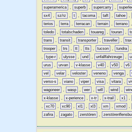
superamerica
,
superb
,
supercarry
,
superle
sx4
,
sz/rz
,
t
,
tacoma
,
taft
,
tahoe
,
terios
,
terra
,
terracan
,
terrain
,
terrano
toledo
,
totalschaden
,
touareg
,
touran
,
t
trans
,
transit
,
transporter
,
traveller
,
trax
trooper
,
trs
,
tt
,
tts
,
tucson
,
tundra
,
type-r
,
ulysse
,
und
,
unfallfahrzeuge
,
u
urus
,
urvan
,
v-klasse
,
v40
,
v50
,
v6
vel
,
velar
,
veloster
,
veneno
,
venga
,
verso-s
,
viano
,
viper
,
visa
,
vitara
,
vi
wagoneer
,
wasp
,
wer
,
will
,
wind
,
win
x-klasse
,
x-perience
,
x-tr
,
x-trail
,
x1
,
,
xc70
,
xc90
,
xl1
,
xl3
,
xm
,
xmod
,
zafira
,
zagato
,
zerstören
,
zerstörenflensbu