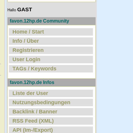
GAST
Hallo
favon.12hp.de Community
Home / Start
Info / Über
Registrieren
User Login
TAGs / Keywords
favon.12hp.de Infos
Liste der User
Nutzungsbedingungen
Backlink / Banner
RSS Feed (XML)
API (Im-/Export)