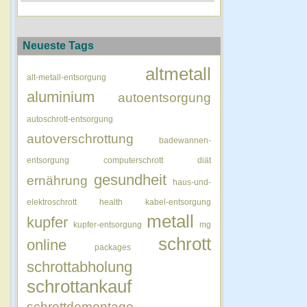
Neueste Tags
altmetall
alt-metall-entsorgung
aluminium
autoentsorgung
autoschrott-entsorgung
autoverschrottung
badewannen-
entsorgung
computerschrott
diät
gesundheit
ernährung
haus-und-
elektroschrott
health
kabel-entsorgung
metall
kupfer
kupfer-entsorgung
mg
schrott
online
packages
schrottabholung
schrottankauf
schrottdemontage