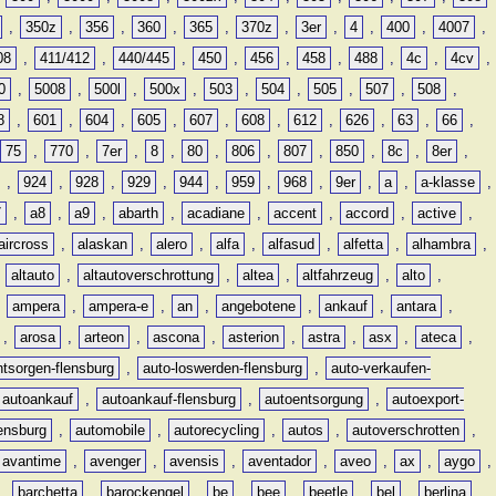
,
350z
,
356
,
360
,
365
,
370z
,
3er
,
4
,
400
,
4007
,
08
,
411/412
,
440/445
,
450
,
456
,
458
,
488
,
4c
,
4cv
,
0
,
5008
,
500l
,
500x
,
503
,
504
,
505
,
507
,
508
,
8
,
601
,
604
,
605
,
607
,
608
,
612
,
626
,
63
,
66
,
75
,
770
,
7er
,
8
,
80
,
806
,
807
,
850
,
8c
,
8er
,
,
924
,
928
,
929
,
944
,
959
,
968
,
9er
,
a
,
a-klasse
,
7
,
a8
,
a9
,
abarth
,
acadiane
,
accent
,
accord
,
active
,
aircross
,
alaskan
,
alero
,
alfa
,
alfasud
,
alfetta
,
alhambra
,
,
altauto
,
altautoverschrottung
,
altea
,
altfahrzeug
,
alto
,
,
ampera
,
ampera-e
,
an
,
angebotene
,
ankauf
,
antara
,
,
arosa
,
arteon
,
ascona
,
asterion
,
astra
,
asx
,
ateca
,
ntsorgen-flensburg
,
auto-loswerden-flensburg
,
auto-verkaufen-
autoankauf
,
autoankauf-flensburg
,
autoentsorgung
,
autoexport-
lensburg
,
automobile
,
autorecycling
,
autos
,
autoverschrotten
,
avantime
,
avenger
,
avensis
,
aventador
,
aveo
,
ax
,
aygo
,
,
barchetta
,
barockengel
,
be
,
bee
,
beetle
,
bel
,
berlina
,