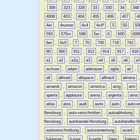
,
309
,
323
,
328
,
33
,
330
,
34
,
348
4008
,
403
,
404
,
405
,
406
,
407
,
4
4er
,
4runner
,
4x4
,
4x4²
,
5
,
50
,
50
550
,
575m
,
599
,
5er
,
6
,
600
,
600
6er
,
6x6
,
7
,
70
,
700
,
718
,
742
,
90
,
900
,
911
,
912
,
914
,
917
,
918
a1
,
a2
,
a2q
,
a3
,
a4
,
a5
,
a6
,
a
activee
,
adam
,
adenauer
,
agila
,
air
,
all
,
allroad
,
allspace
,
alltrack
,
almera
amarok
,
amazon
,
america
,
amg
,
ami
aperta
,
applause
,
arena
,
argenta
,
arna
atlas
,
atos
,
audi
,
auris
,
auto
,
auto-e
flensburg
,
auto-verschrotten
,
autoabholung
,
flensburg
,
autohandel-flensburg
,
autohändler-f
autoverschrottung
,
autoverwertung
,
avant
,
b-klasse
,
b-max
,
b-serie
,
baja
,
baleno