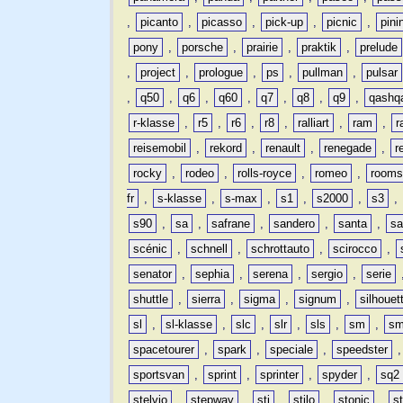
,
picanto
,
picasso
,
pick-up
,
picnic
,
pini
pony
,
porsche
,
prairie
,
praktik
,
prelude
,
project
,
prologue
,
ps
,
pullman
,
pulsar
,
q50
,
q6
,
q60
,
q7
,
q8
,
q9
,
qashq
r-klasse
,
r5
,
r6
,
r8
,
ralliart
,
ram
,
r
reisemobil
,
rekord
,
renault
,
renegade
,
r
rocky
,
rodeo
,
rolls-royce
,
romeo
,
rooms
fr
,
s-klasse
,
s-max
,
s1
,
s2000
,
s3
,
s90
,
sa
,
safrane
,
sandero
,
santa
,
sa
scénic
,
schnell
,
schrottauto
,
scirocco
,
senator
,
sephia
,
serena
,
sergio
,
serie
shuttle
,
sierra
,
sigma
,
signum
,
silhouet
sl
,
sl-klasse
,
slc
,
slr
,
sls
,
sm
,
sm
spacetourer
,
spark
,
speciale
,
speedster
sportsvan
,
sprint
,
sprinter
,
spyder
,
sq2
stelvio
,
stepway
,
sti
,
stilo
,
stonic
,
s