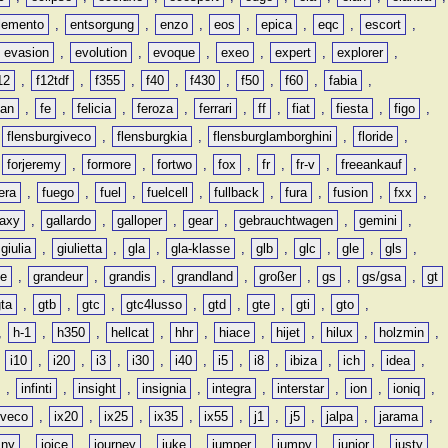
lemento
,
entsorgung
,
enzo
,
eos
,
epica
,
eqc
,
escort
,
evasion
,
evolution
,
evoque
,
exeo
,
expert
,
explorer
,
12
,
f12tdf
,
f355
,
f40
,
f430
,
f50
,
f60
,
fabia
,
man
,
fe
,
felicia
,
feroza
,
ferrari
,
ff
,
fiat
,
fiesta
,
figo
,
,
flensburgiveco
,
flensburgkia
,
flensburglamborghini
,
floride
,
,
forjeremy
,
formore
,
fortwo
,
fox
,
fr
,
fr-v
,
freeankauf
,
era
,
fuego
,
fuel
,
fuelcell
,
fullback
,
fura
,
fusion
,
fxx
,
laxy
,
gallardo
,
galloper
,
gear
,
gebrauchtwagen
,
gemini
,
giulia
,
giulietta
,
gla
,
gla-klasse
,
glb
,
glc
,
gle
,
gls
,
de
,
grandeur
,
grandis
,
grandland
,
großer
,
gs
,
gs/gsa
,
gt
gta
,
gtb
,
gtc
,
gtc4lusso
,
gtd
,
gte
,
gti
,
gto
,
,
h-1
,
h350
,
hellcat
,
hhr
,
hiace
,
hijet
,
hilux
,
holzmin
,
,
i10
,
i20
,
i3
,
i30
,
i40
,
i5
,
i8
,
ibiza
,
ich
,
idea
,
,
infinti
,
insight
,
insignia
,
integra
,
interstar
,
ion
,
ioniq
,
iveco
,
ix20
,
ix25
,
ix35
,
ix55
,
j1
,
j5
,
jalpa
,
jarama
,
mny
,
joice
,
journey
,
juke
,
jumper
,
jumpy
,
junior
,
justy
,