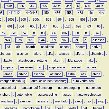
,
350z
,
356
,
360
,
365
,
370z
,
3er
,
4
,
400
,
4007
,
08
,
411/412
,
440/445
,
450
,
456
,
458
,
488
,
4c
,
4cv
,
0
,
5008
,
500l
,
500x
,
503
,
504
,
505
,
507
,
508
,
8
,
601
,
604
,
605
,
607
,
608
,
612
,
626
,
63
,
66
,
75
,
770
,
7er
,
8
,
80
,
806
,
807
,
850
,
8c
,
8er
,
,
924
,
928
,
929
,
944
,
959
,
968
,
9er
,
a
,
a-klasse
,
7
,
a8
,
a9
,
abarth
,
acadiane
,
accent
,
accord
,
active
,
aircross
,
alaskan
,
alero
,
alfa
,
alfasud
,
alfetta
,
alhambra
,
,
altauto
,
altautoverschrottung
,
altea
,
altfahrzeug
,
alto
,
,
ampera
,
ampera-e
,
an
,
angebotene
,
ankauf
,
antara
,
,
arosa
,
arteon
,
ascona
,
asterion
,
astra
,
asx
,
ateca
,
ntsorgen-flensburg
,
auto-loswerden-flensburg
,
auto-verkaufen-
autoankauf
,
autoankauf-flensburg
,
autoentsorgung
,
autoexport-
lensburg
,
automobile
,
autorecycling
,
autos
,
autoverschrotten
,
avantime
,
avenger
,
avensis
,
aventador
,
aveo
,
ax
,
aygo
,
,
barchetta
,
barockengel
,
be
,
bee
,
beetle
,
bel
,
berlina
,