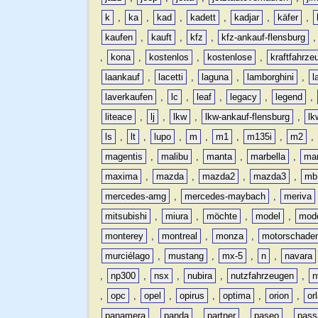
k
,
ka
,
kad
,
kadett
,
kadjar
,
käfer
,
kaufen
,
kauft
,
kfz
,
kfz-ankauf-flensburg
,
kona
,
kostenlos
,
kostenlose
,
kraftfahrze
laankauf
,
lacetti
,
laguna
,
lamborghini
,
l
laverkaufen
,
lc
,
leaf
,
legacy
,
legend
,
liteace
,
lj
,
lkw
,
lkw-ankauf-flensburg
,
lk
ls
,
lt
,
lupo
,
m
,
m1
,
m135i
,
m2
,
magentis
,
malibu
,
manta
,
marbella
,
ma
maxima
,
mazda
,
mazda2
,
mazda3
,
mb
mercedes-amg
,
mercedes-maybach
,
meriva
mitsubishi
,
miura
,
möchte
,
model
,
mode
monterey
,
montreal
,
monza
,
motorschade
murciélago
,
mustang
,
mx-5
,
n
,
navara
,
np300
,
nsx
,
nubira
,
nutzfahrzeugen
,
n
,
opc
,
opel
,
opirus
,
optima
,
orion
,
or
panamera
,
panda
,
partner
,
paseo
,
pass