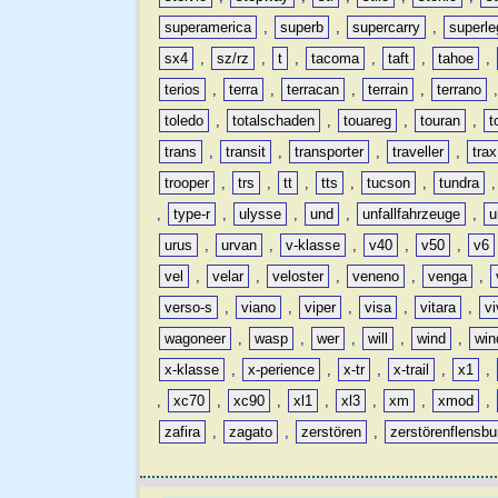
superamerica
,
superb
,
supercarry
,
superle
sx4
,
sz/rz
,
t
,
tacoma
,
taft
,
tahoe
,
terios
,
terra
,
terracan
,
terrain
,
terrano
toledo
,
totalschaden
,
touareg
,
touran
,
t
trans
,
transit
,
transporter
,
traveller
,
trax
trooper
,
trs
,
tt
,
tts
,
tucson
,
tundra
,
type-r
,
ulysse
,
und
,
unfallfahrzeuge
,
u
urus
,
urvan
,
v-klasse
,
v40
,
v50
,
v6
vel
,
velar
,
veloster
,
veneno
,
venga
,
verso-s
,
viano
,
viper
,
visa
,
vitara
,
vi
wagoneer
,
wasp
,
wer
,
will
,
wind
,
win
x-klasse
,
x-perience
,
x-tr
,
x-trail
,
x1
,
,
xc70
,
xc90
,
xl1
,
xl3
,
xm
,
xmod
,
zafira
,
zagato
,
zerstören
,
zerstörenflensbu