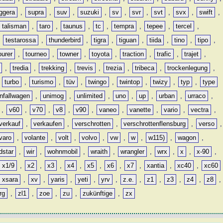
ggera
,
supra
,
suv
,
suzuki
,
sv
,
svr
,
svt
,
svx
,
swift
,
talisman
,
taro
,
taunus
,
tc
,
tempra
,
tepee
,
tercel
,
,
testarossa
,
thunderbird
,
tigra
,
tiguan
,
tiida
,
tino
,
tipo
,
ourer
,
tourneo
,
towner
,
toyota
,
traction
,
trafic
,
trajet
,
,
tredia
,
trekking
,
trevis
,
trezia
,
tribeca
,
trockenlegung
,
,
turbo
,
turismo
,
tüv
,
twingo
,
twintop
,
twizy
,
typ
,
type
nfallwagen
,
unimog
,
unlimited
,
uno
,
up
,
urban
,
urraco
,
,
v60
,
v70
,
v8
,
v90
,
vaneo
,
vanette
,
vario
,
vectra
,
verkauf
,
verkaufen
,
verschrotten
,
verschrottenflensburg
,
verso
,
varo
,
volante
,
volt
,
volvo
,
vw
,
w
,
w115)
,
wagon
,
dstar
,
wir
,
wohnmobil
,
wraith
,
wrangler
,
wrx
,
x
,
x-90
,
x1/9
,
x2
,
x3
,
x4
,
x5
,
x6
,
x7
,
xantia
,
xc40
,
xc60
xsara
,
xv
,
yaris
,
yeti
,
yrv
,
z.e.
,
z1
,
z3
,
z4
,
z8
,
rg
,
zl1
,
zoe
,
zu
,
zukünftige
,
zx