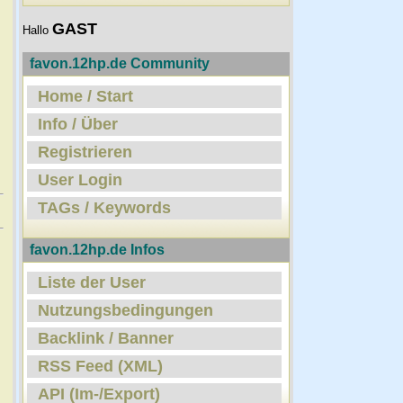
GAST
Hallo
favon.12hp.de Community
Home / Start
Info / Über
Registrieren
User Login
TAGs / Keywords
favon.12hp.de Infos
Liste der User
Nutzungsbedingungen
Backlink / Banner
RSS Feed (XML)
API (Im-/Export)