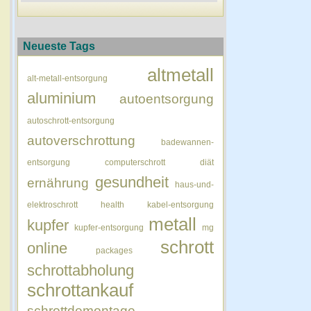
Neueste Tags
altmetall
alt-metall-entsorgung
aluminium
autoentsorgung
autoschrott-entsorgung
autoverschrottung
badewannen-
entsorgung
computerschrott
diät
gesundheit
ernährung
haus-und-
elektroschrott
health
kabel-entsorgung
metall
kupfer
kupfer-entsorgung
mg
schrott
online
packages
schrottabholung
schrottankauf
schrottdemontage