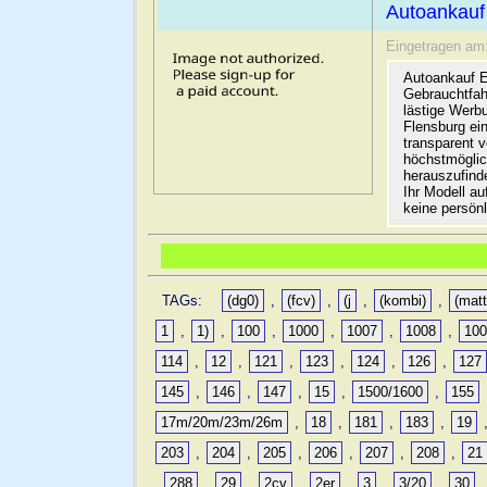
Autoankauf
Eingetragen am
Autoankauf E
Gebrauchtfah
lästige Werb
Flensburg ein
transparent 
höchstmöglic
herauszufinde
Ihr Modell a
keine persön
TAGs:
(dg0)
,
(fcv)
,
(j
,
(kombi)
,
(matt
1
,
1)
,
100
,
1000
,
1007
,
1008
,
10
114
,
12
,
121
,
123
,
124
,
126
,
127
145
,
146
,
147
,
15
,
1500/1600
,
155
17m/20m/23m/26m
,
18
,
181
,
183
,
19
203
,
204
,
205
,
206
,
207
,
208
,
21
,
288
,
29
,
2cv
,
2er
,
3
,
3/20
,
30