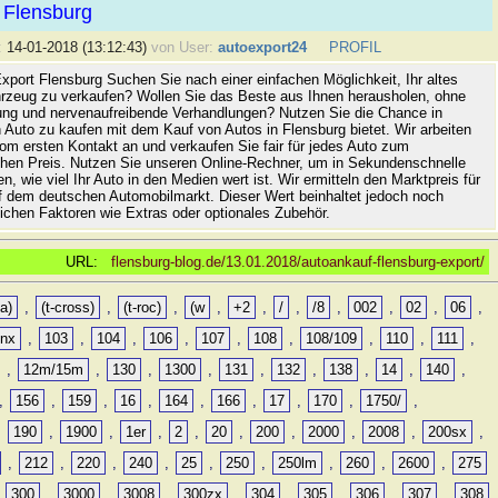
 Flensburg
:
14-01-2018 (13:12:43)
von User:
autoexport24
PROFIL
xport Flensburg Suchen Sie nach einer einfachen Möglichkeit, Ihr altes
rzeug zu verkaufen? Wollen Sie das Beste aus Ihnen herausholen, ohne
ung und nervenaufreibende Verhandlungen? Nutzen Sie die Chance in
 Auto zu kaufen mit dem Kauf von Autos in Flensburg bietet. Wir arbeiten
vom ersten Kontakt an und verkaufen Sie fair für jedes Auto zum
hen Preis. Nutzen Sie unseren Online-Rechner, um in Sekundenschnelle
n, wie viel Ihr Auto in den Medien wert ist. Wir ermitteln den Marktpreis für
uf dem deutschen Automobilmarkt. Dieser Wert beinhaltet jedoch noch
lichen Faktoren wie Extras oder optionales Zubehör.
URL:
flensburg-blog.de/13.01.2018/autoankauf-flensburg-export/
a)
,
(t-cross)
,
(t-roc)
,
(w
,
+2
,
/
,
/8
,
002
,
02
,
06
,
0nx
,
103
,
104
,
106
,
107
,
108
,
108/109
,
110
,
111
,
,
12m/15m
,
130
,
1300
,
131
,
132
,
138
,
14
,
140
,
,
156
,
159
,
16
,
164
,
166
,
17
,
170
,
1750/
,
,
190
,
1900
,
1er
,
2
,
20
,
200
,
2000
,
2008
,
200sx
,
,
212
,
220
,
240
,
25
,
250
,
250lm
,
260
,
2600
,
275
,
300
,
3000
,
3008
,
300zx
,
304
,
305
,
306
,
307
,
308