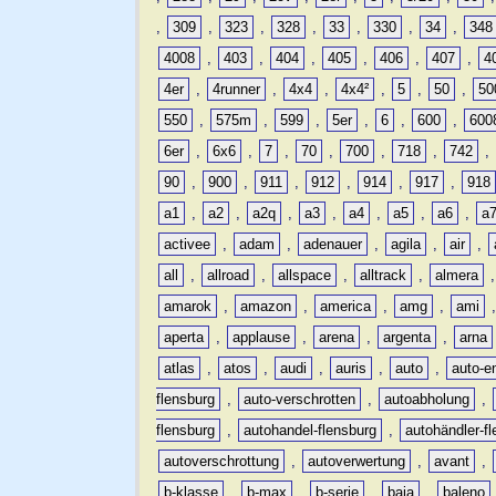
,
309
,
323
,
328
,
33
,
330
,
34
,
348
4008
,
403
,
404
,
405
,
406
,
407
,
4
4er
,
4runner
,
4x4
,
4x4²
,
5
,
50
,
50
550
,
575m
,
599
,
5er
,
6
,
600
,
600
6er
,
6x6
,
7
,
70
,
700
,
718
,
742
,
90
,
900
,
911
,
912
,
914
,
917
,
918
a1
,
a2
,
a2q
,
a3
,
a4
,
a5
,
a6
,
a
activee
,
adam
,
adenauer
,
agila
,
air
,
all
,
allroad
,
allspace
,
alltrack
,
almera
amarok
,
amazon
,
america
,
amg
,
ami
aperta
,
applause
,
arena
,
argenta
,
arna
atlas
,
atos
,
audi
,
auris
,
auto
,
auto-e
flensburg
,
auto-verschrotten
,
autoabholung
,
flensburg
,
autohandel-flensburg
,
autohändler-f
autoverschrottung
,
autoverwertung
,
avant
,
b-klasse
,
b-max
,
b-serie
,
baja
,
baleno