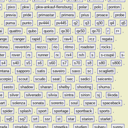
n
,
pixo
,
pkw
,
pkw-ankauf-flensburg
,
polar
,
polo
,
ponton
,
,
previa
,
pride
,
primastar
,
primera
,
prius
,
proace
,
probe
,
puma
,
punto
,
pv444
,
pv445
,
q2
,
q3
,
q30
,
q4
,
q5
ai
,
quattro
,
qubo
,
quoris
,
qx30
,
qx50
,
qx70
,
r
,
r+
,
ange
,
ranger
,
rapid
,
raptor
,
rav4
,
rc
,
rcz
,
regata
,
etona
,
reventón
,
rezzo
,
rio
,
ritmo
,
roadster
,
rocks
,
ter
,
rover
,
rs
,
runner
,
rx
,
rx4
,
rxh
,
s
,
s-coupé
,
s-
s4
,
s40
,
s5
,
s6
,
s60
,
s7
,
s70
,
s8
,
s80
,
s800
,
ntana
,
sapporo
,
satis
,
saveiro
,
saxo
,
sc
,
scaglietti
,
scorpio
,
scout
,
scudo
,
seat
,
sec
,
sedici
,
seicento
,
,
sesto
,
shadow
,
sharan
,
shelby
,
shooting
,
shuma
,
te
,
silver
,
silverado
,
silvia
,
sintra
,
sirion
,
sj
,
škoda
,
art
,
solenza
,
sonata
,
sorento
,
soul
,
space
,
spaceback
,
,
spider
,
splash
,
sport
,
sportage
,
sportback
,
sports
,
,
sq5
,
sq7
,
srt
,
ssr
,
st
,
star
,
starion
,
starlet
,
trada
,
stradale
,
stream
,
streetka
,
studien
,
subaru
,
sunny
,