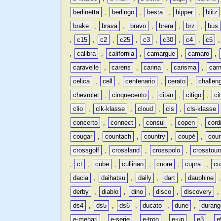
berlinetta
,
berlingo
,
besta
,
bipper
,
blitz
brake
,
brava
,
bravo
,
brera
,
brz
,
bus
,
c15
,
c2
,
c25
,
c3
,
c30
,
c4
,
c5
,
calibra
,
california
,
camargue
,
camaro
,
caravelle
,
carens
,
carina
,
carisma
,
carn
celica
,
cell
,
centenario
,
cerato
,
challen
chevrolet
,
cinquecento
,
citan
,
citigo
,
ci
clio
,
clk-klasse
,
cloud
,
cls
,
cls-klasse
concerto
,
connect
,
consul
,
copen
,
cord
cougar
,
countach
,
country
,
coupé
,
cour
crossgolf
,
crossland
,
crosspolo
,
crosstour
,
ct
,
cube
,
cullinan
,
cuore
,
cupra
,
cu
dacia
,
daihatsu
,
daily
,
dart
,
dauphine
derby
,
diablo
,
dino
,
disco
,
discovery
ds4
,
ds5
,
ds6
,
ducato
,
dune
,
durang
e-mehari
,
e-serie
,
e-tron
,
e-up
,
e3
,
e