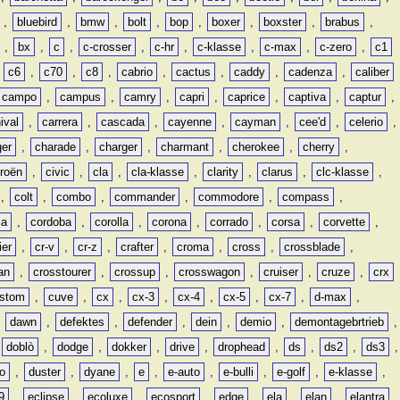
,
bluebird
,
bmw
,
bolt
,
bop
,
boxer
,
boxster
,
brabus
,
,
bx
,
c
,
c-crosser
,
c-hr
,
c-klasse
,
c-max
,
c-zero
,
c1
,
c6
,
c70
,
c8
,
cabrio
,
cactus
,
caddy
,
cadenza
,
caliber
campo
,
campus
,
camry
,
capri
,
caprice
,
captiva
,
captur
,
ival
,
carrera
,
cascada
,
cayenne
,
cayman
,
cee'd
,
celerio
,
ger
,
charade
,
charger
,
charmant
,
cherokee
,
cherry
,
troën
,
civic
,
cla
,
cla-klasse
,
clarity
,
clarus
,
clc-klasse
,
,
colt
,
combo
,
commander
,
commodore
,
compass
,
ia
,
cordoba
,
corolla
,
corona
,
corrado
,
corsa
,
corvette
,
ier
,
cr-v
,
cr-z
,
crafter
,
croma
,
cross
,
crossblade
,
an
,
crosstourer
,
crossup
,
crosswagon
,
cruiser
,
cruze
,
crx
stom
,
cuve
,
cx
,
cx-3
,
cx-4
,
cx-5
,
cx-7
,
d-max
,
,
dawn
,
defektes
,
defender
,
dein
,
demio
,
demontagebrtrieb
,
,
doblò
,
dodge
,
dokker
,
drive
,
drophead
,
ds
,
ds2
,
ds3
,
o
,
duster
,
dyane
,
e
,
e-auto
,
e-bulli
,
e-golf
,
e-klasse
,
9
,
eclipse
,
ecoluxe
,
ecosport
,
edge
,
ela
,
elan
,
elantra
,