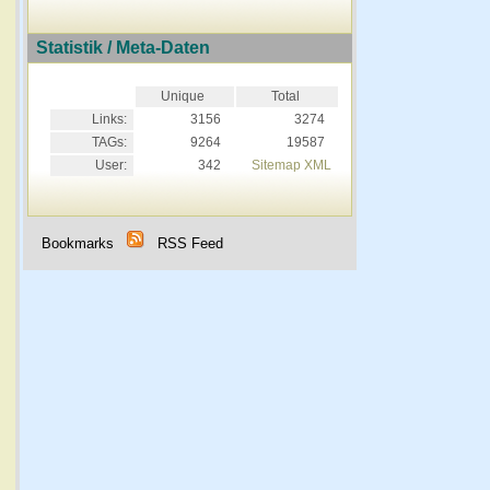
Statistik / Meta-Daten
Unique
Total
Links:
3156
3274
TAGs:
9264
19587
User:
342
Sitemap XML
Bookmarks
RSS Feed