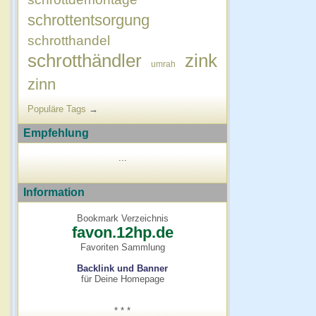
schrottentsorgung
schrotthandel
schrotthändler
zink
umrah
zinn
Populäre Tags
→
Empfehlung
...
Information
Bookmark Verzeichnis
favon.12hp.de
Favoriten Sammlung
Backlink und Banner
für Deine Homepage
* * *