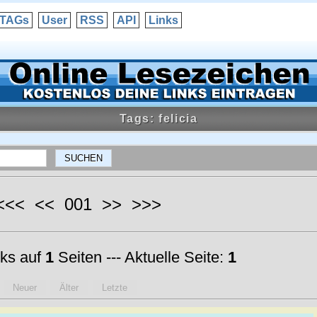
TAGs
User
RSS
API
Links
Tags: felicia
 <<< << 001 >> >>>
ks auf
1
Seiten --- Aktuelle Seite:
1
Neuer
Älter
Letzte