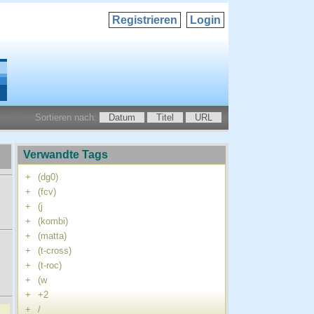
Registrieren
Login
Sortieren nach:
Datum
Titel
URL
Verwandte Tags
+
(dg0)
+
(fcv)
+
(j
+
(kombi)
+
(matta)
+
(t-cross)
+
(t-roc)
+
(w
+
+2
+
/