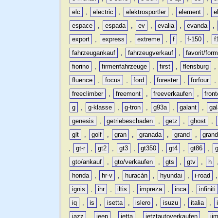
elc
,
electric
,
elektrosportler
,
element
,
e
espace
,
espada
,
ev
,
evalia
,
evanda
,
export
,
express
,
extreme
,
f
,
f-150
,
f
fahrzeugankauf
,
fahrzeugverkauf
,
favorit/for
fiorino
,
firmenfahrzeuge
,
first
,
flensburg
fluence
,
focus
,
ford
,
forester
,
forfour
freeclimber
,
freemont
,
freeverkaufen
,
front
g
,
g-klasse
,
g-tron
,
g93a
,
galant
,
ga
genesis
,
getriebeschaden
,
getz
,
ghost
,
glt
,
golf
,
gran
,
granada
,
grand
,
gran
,
gt-r
,
gt2
,
gt3
,
gt350
,
gt4
,
gt86
,
gto/ankauf
,
gto/verkaufen
,
gts
,
gtv
,
h
honda
,
hr-v
,
huracán
,
hyundai
,
i-road
ignis
,
ihr
,
iltis
,
impreza
,
inca
,
infiniti
iq
,
is
,
isetta
,
islero
,
isuzu
,
italia
,
jazz
,
jeep
,
jetta
,
jetztautoverkaufen
,
ji