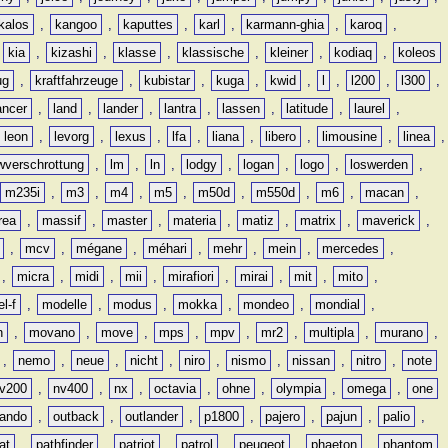
kalos
,
kangoo
,
kaputtes
,
karl
,
karmann-ghia
,
karoq
,
,
kia
,
kizashi
,
klasse
,
klassische
,
kleiner
,
kodiaq
,
koleos
ug
,
kraftfahrzeuge
,
kubistar
,
kuga
,
kwid
,
l
,
l200
,
l300
,
ancer
,
land
,
lander
,
lantra
,
lassen
,
latitude
,
laurel
,
leon
,
levorg
,
lexus
,
lfa
,
liana
,
libero
,
limousine
,
linea
,
wverschrottung
,
lm
,
ln
,
lodgy
,
logan
,
logo
,
loswerden
,
m235i
,
m3
,
m4
,
m5
,
m50d
,
m550d
,
m6
,
macan
,
rea
,
massif
,
master
,
materia
,
matiz
,
matrix
,
maverick
,
,
mcv
,
mégane
,
méhari
,
mehr
,
mein
,
mercedes
,
,
micra
,
midi
,
mii
,
mirafiori
,
mirai
,
mit
,
mito
,
l-f
,
modelle
,
modus
,
mokka
,
mondeo
,
mondial
,
n
,
movano
,
move
,
mps
,
mpv
,
mr2
,
multipla
,
murano
,
,
nemo
,
neue
,
nicht
,
niro
,
nismo
,
nissan
,
nitro
,
note
v200
,
nv400
,
nx
,
octavia
,
ohne
,
olympia
,
omega
,
one
lando
,
outback
,
outlander
,
p1800
,
pajero
,
pajun
,
palio
,
at
,
pathfinder
,
patriot
,
patrol
,
peugeot
,
phaeton
,
phantom