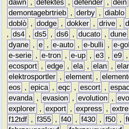
dawn
,
defektes
,
defender
,
dein
demontagebrtrieb
,
derby
,
diablo
doblò
,
dodge
,
dokker
,
drive
,
,
ds4
,
ds5
,
ds6
,
ducato
,
dune
dyane
,
e
,
e-auto
,
e-bulli
,
e-gol
e-serie
,
e-tron
,
e-up
,
e3
,
e9
ecosport
,
edge
,
ela
,
elan
,
ela
elektrosportler
,
element
,
element
eos
,
epica
,
eqc
,
escort
,
espa
evanda
,
evasion
,
evolution
,
ev
explorer
,
export
,
express
,
extr
f12tdf
,
f355
,
f40
,
f430
,
f50
,
f