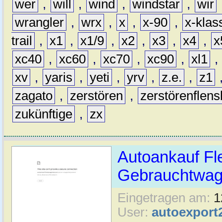
wer
,
will
,
wind
,
windstar
,
wir
wrangler
,
wrx
,
x
,
x-90
,
x-klas
trail
,
x1
,
x1/9
,
x2
,
x3
,
x4
,
x
xc40
,
xc60
,
xc70
,
xc90
,
xl1
,
xv
,
yaris
,
yeti
,
yrv
,
z.e.
,
z1
zagato
,
zerstören
,
zerstörenflen
zukünftige
,
zx
Autoankauf Fl
Gebrauchtwage
Eingetragen am:
1
User:
autoexport