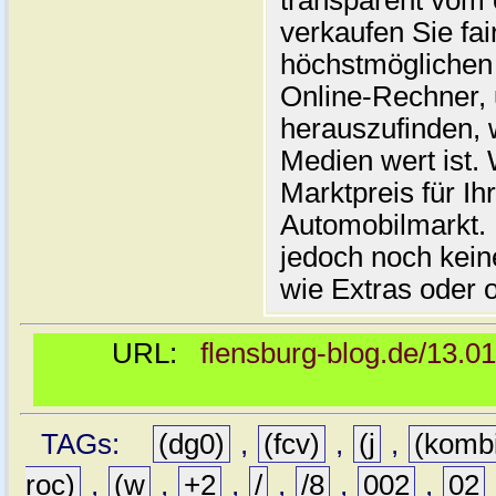
transparent vom 
verkaufen Sie fai
höchstmöglichen 
Online-Rechner,
herauszufinden, w
Medien wert ist. 
Marktpreis für I
Automobilmarkt. 
jedoch noch kein
wie Extras oder 
URL:
flensburg-blog.de/13.0
TAGs:
(dg0)
,
(fcv)
,
(j
,
(komb
roc)
,
(w
,
+2
,
/
,
/8
,
002
,
02