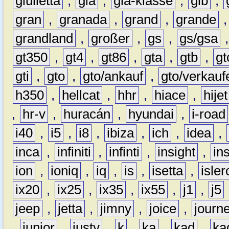
giulietta
,
gla
,
gla-klasse
,
glb
,
gran
,
granada
,
grand
,
grande
grandland
,
großer
,
gs
,
gs/gsa
gt350
,
gt4
,
gt86
,
gta
,
gtb
,
gt
gti
,
gto
,
gto/ankauf
,
gto/verkauf
h350
,
hellcat
,
hhr
,
hiace
,
hijet
,
hr-v
,
huracán
,
hyundai
,
i-road
i40
,
i5
,
i8
,
ibiza
,
ich
,
idea
,
inca
,
infiniti
,
infinti
,
insight
,
in
ion
,
ioniq
,
iq
,
is
,
isetta
,
isler
ix20
,
ix25
,
ix35
,
ix55
,
j1
,
j5
jeep
,
jetta
,
jimny
,
joice
,
journ
,
junior
,
justy
,
k
,
ka
,
kad
,
ka