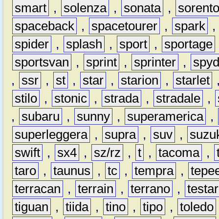
smart
,
solenza
,
sonata
,
sorent
spaceback
,
spacetourer
,
spark
spider
,
splash
,
sport
,
sportage
sportsvan
,
sprint
,
sprinter
,
spyd
,
ssr
,
st
,
star
,
starion
,
starlet
stilo
,
stonic
,
strada
,
stradale
,
,
subaru
,
sunny
,
superamerica
,
superleggera
,
supra
,
suv
,
suzu
swift
,
sx4
,
sz/rz
,
t
,
tacoma
,
taro
,
taunus
,
tc
,
tempra
,
tepe
terracan
,
terrain
,
terrano
,
testa
tiguan
,
tiida
,
tino
,
tipo
,
toledo