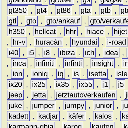
gt350
,
gt4
,
gt86
,
gta
,
gtb
,
gt
gti
,
gto
,
gto/ankauf
,
gto/verkauf
h350
,
hellcat
,
hhr
,
hiace
,
hijet
,
hr-v
,
huracán
,
hyundai
,
i-road
i40
,
i5
,
i8
,
ibiza
,
ich
,
idea
,
,
inca
,
infiniti
,
infinti
,
insight
,
i
,
ion
,
ioniq
,
iq
,
is
,
isetta
,
isl
ix20
,
ix25
,
ix35
,
ix55
,
j1
,
j5
jeep
,
jetta
,
jetztautoverkaufen
,
juke
,
jumper
,
jumpy
,
junior
,
j
kadett
,
kadjar
,
käfer
,
kalos
,
k
karmann-ghia
,
karoq
,
kaufen
,
k