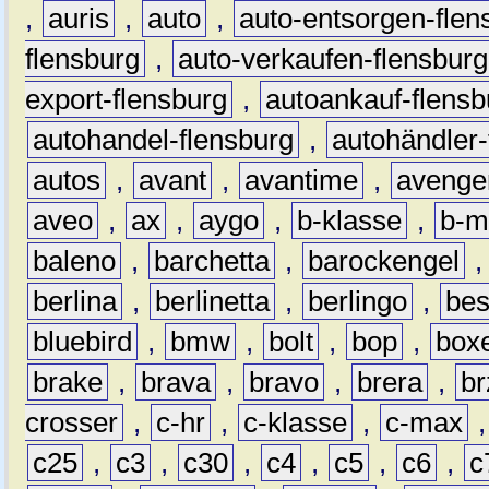
,
auris
,
auto
,
auto-entsorgen-flen
flensburg
,
auto-verkaufen-flensburg
export-flensburg
,
autoankauf-flensb
autohandel-flensburg
,
autohändler-
autos
,
avant
,
avantime
,
avenge
aveo
,
ax
,
aygo
,
b-klasse
,
b-m
baleno
,
barchetta
,
barockengel
berlina
,
berlinetta
,
berlingo
,
bes
bluebird
,
bmw
,
bolt
,
bop
,
box
brake
,
brava
,
bravo
,
brera
,
br
crosser
,
c-hr
,
c-klasse
,
c-max
c25
,
c3
,
c30
,
c4
,
c5
,
c6
,
c