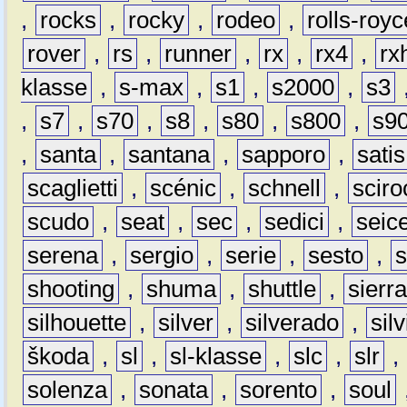
,
rocks
,
rocky
,
rodeo
,
rolls-royc
rover
,
rs
,
runner
,
rx
,
rx4
,
rx
klasse
,
s-max
,
s1
,
s2000
,
s3
,
s7
,
s70
,
s8
,
s80
,
s800
,
s9
,
santa
,
santana
,
sapporo
,
satis
scaglietti
,
scénic
,
schnell
,
sciro
scudo
,
seat
,
sec
,
sedici
,
seic
serena
,
sergio
,
serie
,
sesto
,
shooting
,
shuma
,
shuttle
,
sierr
silhouette
,
silver
,
silverado
,
silv
škoda
,
sl
,
sl-klasse
,
slc
,
slr
,
solenza
,
sonata
,
sorento
,
soul