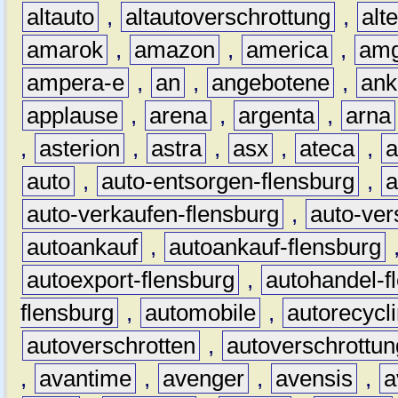
altauto
,
altautoverschrottung
,
alt
amarok
,
amazon
,
america
,
am
ampera-e
,
an
,
angebotene
,
ank
applause
,
arena
,
argenta
,
arna
,
asterion
,
astra
,
asx
,
ateca
,
a
auto
,
auto-entsorgen-flensburg
,
a
auto-verkaufen-flensburg
,
auto-ver
autoankauf
,
autoankauf-flensburg
autoexport-flensburg
,
autohandel-f
flensburg
,
automobile
,
autorecycl
autoverschrotten
,
autoverschrottun
,
avantime
,
avenger
,
avensis
,
a