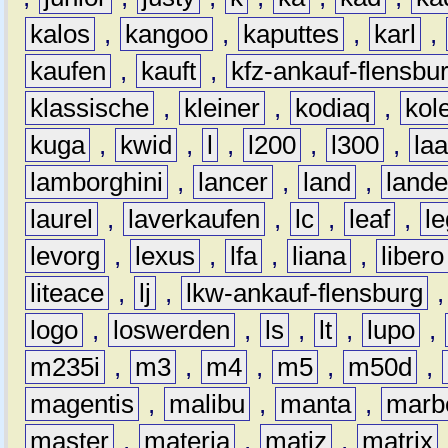
kalos
,
kangoo
,
kaputtes
,
karl
,
kaufen
,
kauft
,
kfz-ankauf-flensbu
klassische
,
kleiner
,
kodiaq
,
kol
kuga
,
kwid
,
l
,
l200
,
l300
,
la
lamborghini
,
lancer
,
land
,
lande
laurel
,
laverkaufen
,
lc
,
leaf
,
l
levorg
,
lexus
,
lfa
,
liana
,
libero
liteace
,
lj
,
lkw-ankauf-flensburg
logo
,
loswerden
,
ls
,
lt
,
lupo
,
m235i
,
m3
,
m4
,
m5
,
m50d
,
magentis
,
malibu
,
manta
,
marb
master
,
materia
,
matiz
,
matrix