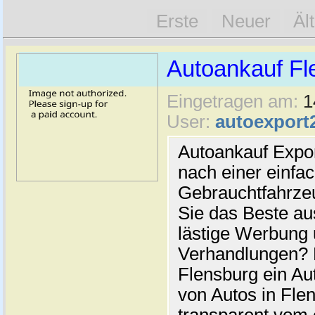
Erste
Neuer
Äl
Autoankauf Fl
Eingetragen am:
1
User:
autoexport
Autoankauf Expo
nach einer einfac
Gebrauchtfahrze
Sie das Beste au
lästige Werbung
Verhandlungen? 
Flensburg ein Au
von Autos in Flen