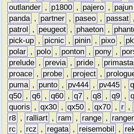
outlander
,
p1800
,
pajero
,
pajun
panda
,
partner
,
paseo
,
passat
patrol
,
peugeot
,
phaeton
,
phan
pick-up
,
picnic
,
pinin
,
pixo
,
p
polar
,
polo
,
ponton
,
pony
,
por
prelude
,
previa
,
pride
,
primasta
proace
,
probe
,
project
,
prologu
puma
,
punto
,
pv444
,
pv445
,
q50
,
q6
,
q60
,
q7
,
q8
,
q9
,
quoris
,
qx30
,
qx50
,
qx70
,
r
,
r8
,
ralliart
,
ram
,
range
,
range
rc
,
rcz
,
regata
,
reisemobil
,
re