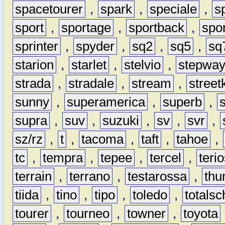
spacetourer
,
spark
,
speciale
,
s
sport
,
sportage
,
sportback
,
spo
sprinter
,
spyder
,
sq2
,
sq5
,
sq
starion
,
starlet
,
stelvio
,
stepwa
strada
,
stradale
,
stream
,
street
sunny
,
superamerica
,
superb
,
supra
,
suv
,
suzuki
,
sv
,
svr
,
sz/rz
,
t
,
tacoma
,
taft
,
tahoe
,
tc
,
tempra
,
tepee
,
tercel
,
teri
terrain
,
terrano
,
testarossa
,
thu
tiida
,
tino
,
tipo
,
toledo
,
totals
tourer
,
tourneo
,
towner
,
toyota