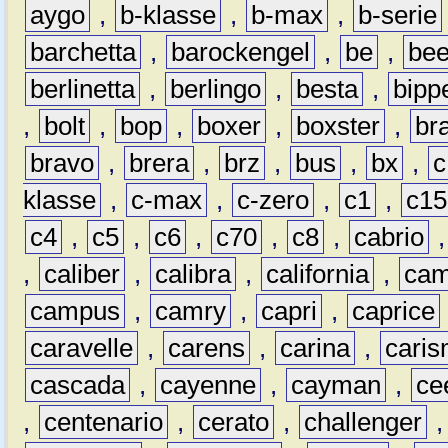
aygo
,
b-klasse
,
b-max
,
b-serie
barchetta
,
barockengel
,
be
,
be
berlinetta
,
berlingo
,
besta
,
bipp
,
bolt
,
bop
,
boxer
,
boxster
,
br
bravo
,
brera
,
brz
,
bus
,
bx
,
c
klasse
,
c-max
,
c-zero
,
c1
,
c15
c4
,
c5
,
c6
,
c70
,
c8
,
cabrio
,
caliber
,
calibra
,
california
,
cam
campus
,
camry
,
capri
,
caprice
caravelle
,
carens
,
carina
,
cari
cascada
,
cayenne
,
cayman
,
ce
,
centenario
,
cerato
,
challenger