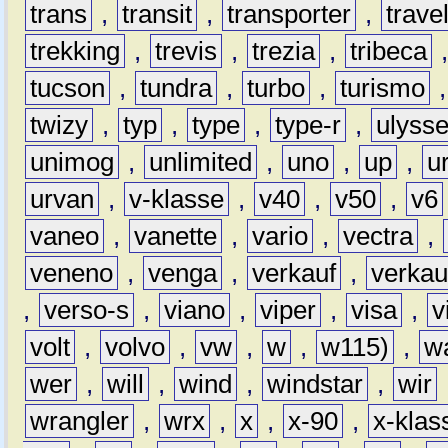
trans
,
transit
,
transporter
,
travel
trekking
,
trevis
,
trezia
,
tribeca
tucson
,
tundra
,
turbo
,
turismo
twizy
,
typ
,
type
,
type-r
,
ulyss
unimog
,
unlimited
,
uno
,
up
,
u
urvan
,
v-klasse
,
v40
,
v50
,
v6
vaneo
,
vanette
,
vario
,
vectra
,
veneno
,
venga
,
verkauf
,
verkau
,
verso-s
,
viano
,
viper
,
visa
,
v
volt
,
volvo
,
vw
,
w
,
w115)
,
w
wer
,
will
,
wind
,
windstar
,
wir
wrangler
,
wrx
,
x
,
x-90
,
x-klas