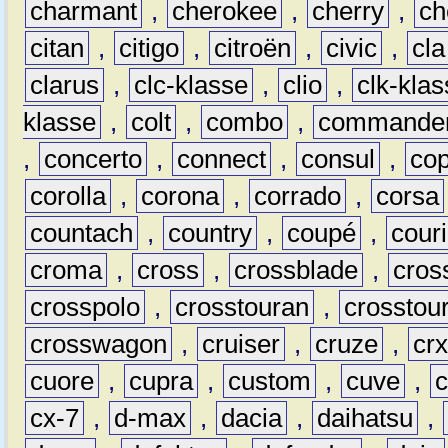
charmant
,
cherokee
,
cherry
,
ch
citan
,
citigo
,
citroën
,
civic
,
cla
clarus
,
clc-klasse
,
clio
,
clk-kla
klasse
,
colt
,
combo
,
commande
,
concerto
,
connect
,
consul
,
co
corolla
,
corona
,
corrado
,
corsa
countach
,
country
,
coupé
,
couri
croma
,
cross
,
crossblade
,
cros
crosspolo
,
crosstouran
,
crosstou
crosswagon
,
cruiser
,
cruze
,
cr
cuore
,
cupra
,
custom
,
cuve
,
cx-7
,
d-max
,
dacia
,
daihatsu
,