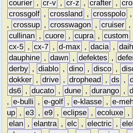
courier
,
cr-v
,
cr-z
,
crafter
,
cr
crossgolf
,
crossland
,
crosspolo
,
crossup
,
crosswagon
,
cruiser
,
cullinan
,
cuore
,
cupra
,
custom
cx-5
,
cx-7
,
d-max
,
dacia
,
dai
dauphine
,
dawn
,
defektes
,
defe
derby
,
diablo
,
dino
,
disco
,
dis
dokker
,
drive
,
drophead
,
ds
,
ds6
,
ducato
,
dune
,
durango
,
,
e-bulli
,
e-golf
,
e-klasse
,
e-meh
up
,
e3
,
e9
,
eclipse
,
ecoluxe
,
elan
,
elantra
,
elc
,
electric
,
ele