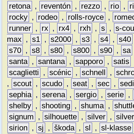
retona
,
reventón
,
rezzo
,
rio
,
r
rocky
,
rodeo
,
rolls-royce
,
rome
runner
,
rx
,
rx4
,
rxh
,
s
,
s-co
max
,
s1
,
s2000
,
s3
,
s4
,
s40
s70
,
s8
,
s80
,
s800
,
s90
,
sa
santa
,
santana
,
sapporo
,
satis
scaglietti
,
scénic
,
schnell
,
schro
,
scout
,
scudo
,
seat
,
sec
,
sedi
sephia
,
serena
,
sergio
,
serie
,
shelby
,
shooting
,
shuma
,
shuttl
signum
,
silhouette
,
silver
,
silve
sirion
,
sj
,
škoda
,
sl
,
sl-klasse