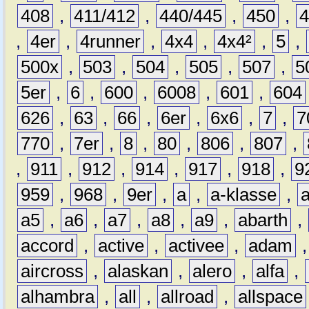
408
,
411/412
,
440/445
,
450
,
,
4er
,
4runner
,
4x4
,
4x4²
,
5
,
500x
,
503
,
504
,
505
,
507
,
5
5er
,
6
,
600
,
6008
,
601
,
604
626
,
63
,
66
,
6er
,
6x6
,
7
,
7
770
,
7er
,
8
,
80
,
806
,
807
,
,
911
,
912
,
914
,
917
,
918
,
9
959
,
968
,
9er
,
a
,
a-klasse
,
a5
,
a6
,
a7
,
a8
,
a9
,
abarth
,
accord
,
active
,
activee
,
adam
aircross
,
alaskan
,
alero
,
alfa
,
alhambra
,
all
,
allroad
,
allspace