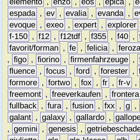
elemento
,
enzo
,
eos
,
epica
,
e
espada
,
ev
,
evalia
,
evanda
,
e
evoque
,
exeo
,
expert
,
explorer
f-150
,
f12
,
f12tdf
,
f355
,
f40
,
favorit/forman
,
fe
,
felicia
,
feroz
,
figo
,
fiorino
,
firmenfahrzeuge
,
fluence
,
focus
,
ford
,
forester
,
formore
,
fortwo
,
fox
,
fr
,
fr-v
,
freemont
,
freeverkaufen
,
frontera
fullback
,
fura
,
fusion
,
fxx
,
g
,
galant
,
galaxy
,
gallardo
,
gallop
,
gemini
,
genesis
,
getriebeschad