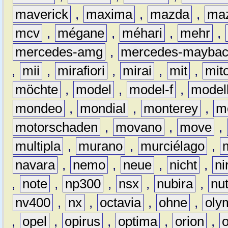
maverick
,
maxima
,
mazda
,
ma
mcv
,
mégane
,
méhari
,
mehr
,
mercedes-amg
,
mercedes-mayba
,
mii
,
mirafiori
,
mirai
,
mit
,
mit
möchte
,
model
,
model-f
,
model
mondeo
,
mondial
,
monterey
,
m
motorschaden
,
movano
,
move
,
multipla
,
murano
,
murciélago
,
navara
,
nemo
,
neue
,
nicht
,
ni
,
note
,
np300
,
nsx
,
nubira
,
nu
nv400
,
nx
,
octavia
,
ohne
,
oly
,
opel
,
opirus
,
optima
,
orion
,