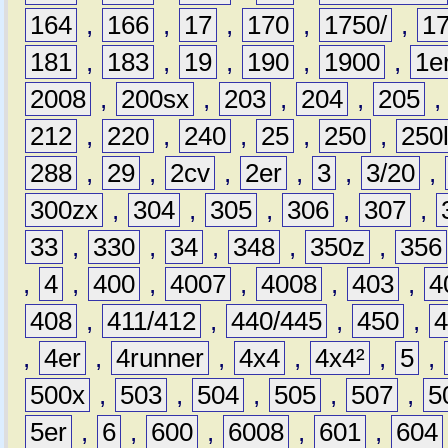
164
,
166
,
17
,
170
,
1750/
,
1
181
,
183
,
19
,
190
,
1900
,
1e
2008
,
200sx
,
203
,
204
,
205
212
,
220
,
240
,
25
,
250
,
250
288
,
29
,
2cv
,
2er
,
3
,
3/20
,
300zx
,
304
,
305
,
306
,
307
,
33
,
330
,
34
,
348
,
350z
,
356
,
4
,
400
,
4007
,
4008
,
403
,
4
408
,
411/412
,
440/445
,
450
,
,
4er
,
4runner
,
4x4
,
4x4²
,
5
,
500x
,
503
,
504
,
505
,
507
,
5
5er
,
6
,
600
,
6008
,
601
,
604