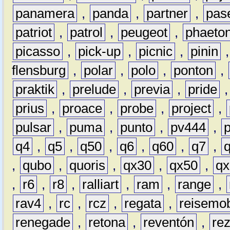
panamera
,
panda
,
partner
,
pas
patriot
,
patrol
,
peugeot
,
phaeto
picasso
,
pick-up
,
picnic
,
pinin
flensburg
,
polar
,
polo
,
ponton
,
praktik
,
prelude
,
previa
,
pride
prius
,
proace
,
probe
,
project
,
pulsar
,
puma
,
punto
,
pv444
,
q4
,
q5
,
q50
,
q6
,
q60
,
q7
,
,
qubo
,
quoris
,
qx30
,
qx50
,
qx
,
r6
,
r8
,
ralliart
,
ram
,
range
,
rav4
,
rc
,
rcz
,
regata
,
reisemob
renegade
,
retona
,
reventón
,
re