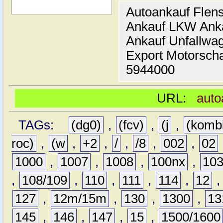
Autoankauf Flen
Ankauf LKW Ank
Ankauf Unfallwa
Export Motorsch
5944000
URL:
auto
TAGs:
(dg0)
,
(fcv)
,
(j
,
(komb
roc)
,
(w
,
+2
,
/
,
/8
,
002
,
02
1000
,
1007
,
1008
,
100nx
,
10
,
108/109
,
110
,
111
,
114
,
12
127
,
12m/15m
,
130
,
1300
,
13
145
,
146
,
147
,
15
,
1500/1600