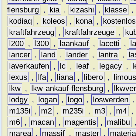
flensburg
,
kia
,
kizashi
,
klasse
,
kodiaq
,
koleos
,
kona
,
kostenlos
kraftfahrzeug
,
kraftfahrzeuge
,
kub
l200
,
l300
,
laankauf
,
lacetti
,
l
lancer
,
land
,
lander
,
lantra
,
la
laverkaufen
,
lc
,
leaf
,
legacy
,
lexus
,
lfa
,
liana
,
libero
,
limous
lkw
,
lkw-ankauf-flensburg
,
lkwver
lodgy
,
logan
,
logo
,
loswerden
m135i
,
m2
,
m235i
,
m3
,
m4
,
m6
,
macan
,
magentis
,
malibu
marea
,
massif
,
master
,
materi