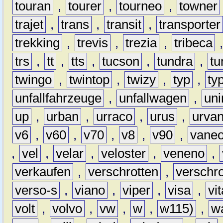
touran
,
tourer
,
tourneo
,
towner
trajet
,
trans
,
transit
,
transporter
trekking
,
trevis
,
trezia
,
tribeca
trs
,
tt
,
tts
,
tucson
,
tundra
,
tu
twingo
,
twintop
,
twizy
,
typ
,
ty
unfallfahrzeuge
,
unfallwagen
,
un
up
,
urban
,
urraco
,
urus
,
urva
v6
,
v60
,
v70
,
v8
,
v90
,
vane
,
vel
,
velar
,
veloster
,
veneno
,
verkaufen
,
verschrotten
,
verschro
verso-s
,
viano
,
viper
,
visa
,
vi
volt
,
volvo
,
vw
,
w
,
w115)
,
w