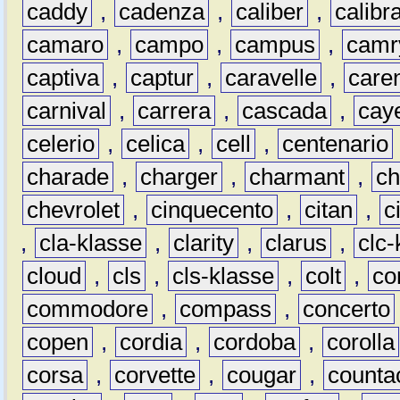
caddy
,
cadenza
,
caliber
,
calibr
camaro
,
campo
,
campus
,
camr
captiva
,
captur
,
caravelle
,
care
carnival
,
carrera
,
cascada
,
cay
celerio
,
celica
,
cell
,
centenario
charade
,
charger
,
charmant
,
ch
chevrolet
,
cinquecento
,
citan
,
c
,
cla-klasse
,
clarity
,
clarus
,
clc-
cloud
,
cls
,
cls-klasse
,
colt
,
c
commodore
,
compass
,
concerto
copen
,
cordia
,
cordoba
,
corolla
corsa
,
corvette
,
cougar
,
counta