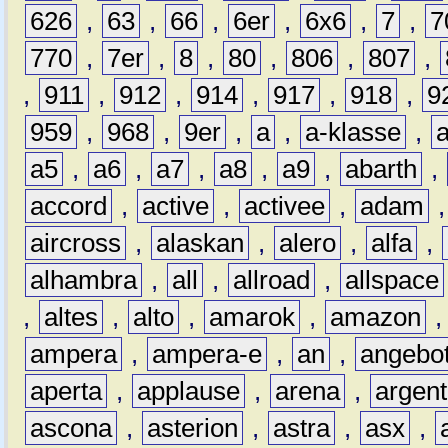
626
,
63
,
66
,
6er
,
6x6
,
7
,
7
770
,
7er
,
8
,
80
,
806
,
807
,
,
911
,
912
,
914
,
917
,
918
,
9
959
,
968
,
9er
,
a
,
a-klasse
,
a5
,
a6
,
a7
,
a8
,
a9
,
abarth
,
accord
,
active
,
activee
,
adam
aircross
,
alaskan
,
alero
,
alfa
,
alhambra
,
all
,
allroad
,
allspace
,
altes
,
alto
,
amarok
,
amazon
ampera
,
ampera-e
,
an
,
angebo
aperta
,
applause
,
arena
,
argen
ascona
,
asterion
,
astra
,
asx
,