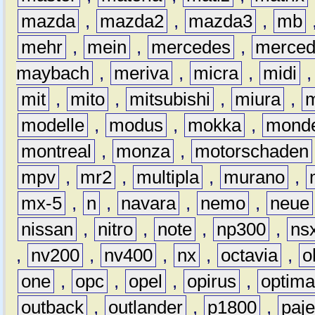
mazda
,
mazda2
,
mazda3
,
mb
mehr
,
mein
,
mercedes
,
merce
maybach
,
meriva
,
micra
,
midi
mit
,
mito
,
mitsubishi
,
miura
,
modelle
,
modus
,
mokka
,
mond
montreal
,
monza
,
motorschaden
mpv
,
mr2
,
multipla
,
murano
,
mx-5
,
n
,
navara
,
nemo
,
neue
nissan
,
nitro
,
note
,
np300
,
ns
,
nv200
,
nv400
,
nx
,
octavia
,
o
one
,
opc
,
opel
,
opirus
,
optim
outback
,
outlander
,
p1800
,
paje