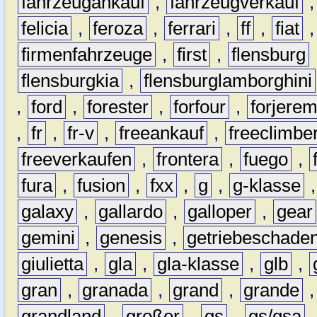
fahrzeugankauf
,
fahrzeugverkauf
felicia
,
feroza
,
ferrari
,
ff
,
fiat
firmenfahrzeuge
,
first
,
flensburg
flensburgkia
,
flensburglamborghini
,
ford
,
forester
,
forfour
,
forjere
,
fr
,
fr-v
,
freeankauf
,
freeclimbe
freeverkaufen
,
frontera
,
fuego
,
fura
,
fusion
,
fxx
,
g
,
g-klasse
galaxy
,
gallardo
,
galloper
,
gear
gemini
,
genesis
,
getriebeschade
giulietta
,
gla
,
gla-klasse
,
glb
,
gran
,
granada
,
grand
,
grande
grandland
,
großer
,
gs
,
gs/gsa