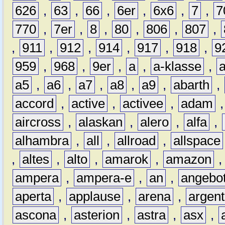
626
,
63
,
66
,
6er
,
6x6
,
7
,
7
770
,
7er
,
8
,
80
,
806
,
807
,
,
911
,
912
,
914
,
917
,
918
,
9
959
,
968
,
9er
,
a
,
a-klasse
,
a5
,
a6
,
a7
,
a8
,
a9
,
abarth
,
accord
,
active
,
activee
,
adam
aircross
,
alaskan
,
alero
,
alfa
,
alhambra
,
all
,
allroad
,
allspace
,
altes
,
alto
,
amarok
,
amazon
ampera
,
ampera-e
,
an
,
angebo
aperta
,
applause
,
arena
,
argen
ascona
,
asterion
,
astra
,
asx
,