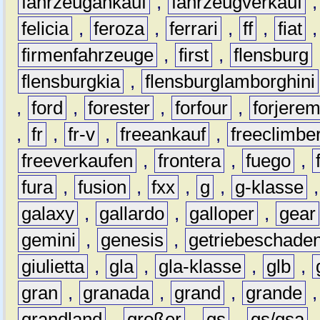
fahrzeugankauf
,
fahrzeugverkauf
felicia
,
feroza
,
ferrari
,
ff
,
fiat
firmenfahrzeuge
,
first
,
flensburg
flensburgkia
,
flensburglamborghini
,
ford
,
forester
,
forfour
,
forjere
,
fr
,
fr-v
,
freeankauf
,
freeclimbe
freeverkaufen
,
frontera
,
fuego
,
fura
,
fusion
,
fxx
,
g
,
g-klasse
galaxy
,
gallardo
,
galloper
,
gear
gemini
,
genesis
,
getriebeschade
giulietta
,
gla
,
gla-klasse
,
glb
,
gran
,
granada
,
grand
,
grande
grandland
,
großer
,
gs
,
gs/gsa