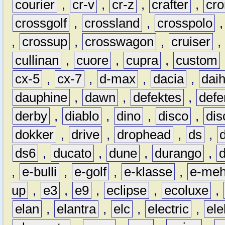
courier
,
cr-v
,
cr-z
,
crafter
,
cr
crossgolf
,
crossland
,
crosspolo
,
crossup
,
crosswagon
,
cruiser
,
cullinan
,
cuore
,
cupra
,
custom
cx-5
,
cx-7
,
d-max
,
dacia
,
dai
dauphine
,
dawn
,
defektes
,
defe
derby
,
diablo
,
dino
,
disco
,
dis
dokker
,
drive
,
drophead
,
ds
,
ds6
,
ducato
,
dune
,
durango
,
,
e-bulli
,
e-golf
,
e-klasse
,
e-meh
up
,
e3
,
e9
,
eclipse
,
ecoluxe
,
elan
,
elantra
,
elc
,
electric
,
ele