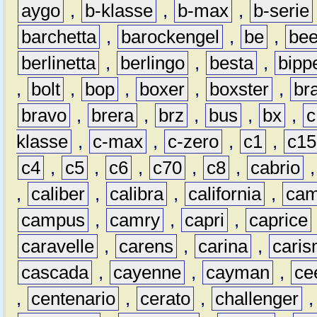
aygo
,
b-klasse
,
b-max
,
b-serie
barchetta
,
barockengel
,
be
,
be
berlinetta
,
berlingo
,
besta
,
bipp
,
bolt
,
bop
,
boxer
,
boxster
,
br
bravo
,
brera
,
brz
,
bus
,
bx
,
c
klasse
,
c-max
,
c-zero
,
c1
,
c15
c4
,
c5
,
c6
,
c70
,
c8
,
cabrio
,
caliber
,
calibra
,
california
,
cam
campus
,
camry
,
capri
,
caprice
caravelle
,
carens
,
carina
,
cari
cascada
,
cayenne
,
cayman
,
ce
,
centenario
,
cerato
,
challenger