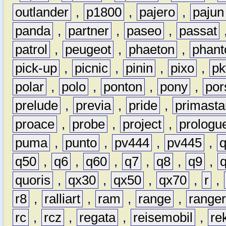
outlander
,
p1800
,
pajero
,
pajun
panda
,
partner
,
paseo
,
passat
patrol
,
peugeot
,
phaeton
,
phan
pick-up
,
picnic
,
pinin
,
pixo
,
p
polar
,
polo
,
ponton
,
pony
,
por
prelude
,
previa
,
pride
,
primasta
proace
,
probe
,
project
,
prologu
puma
,
punto
,
pv444
,
pv445
,
q50
,
q6
,
q60
,
q7
,
q8
,
q9
,
quoris
,
qx30
,
qx50
,
qx70
,
r
,
r8
,
ralliart
,
ram
,
range
,
range
rc
,
rcz
,
regata
,
reisemobil
,
re