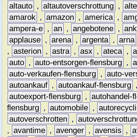
altauto
,
altautoverschrottung
,
alt
amarok
,
amazon
,
america
,
am
ampera-e
,
an
,
angebotene
,
ank
applause
,
arena
,
argenta
,
arna
,
asterion
,
astra
,
asx
,
ateca
,
a
auto
,
auto-entsorgen-flensburg
,
a
auto-verkaufen-flensburg
,
auto-ver
autoankauf
,
autoankauf-flensburg
autoexport-flensburg
,
autohandel-f
flensburg
,
automobile
,
autorecycl
autoverschrotten
,
autoverschrottun
,
avantime
,
avenger
,
avensis
,
a