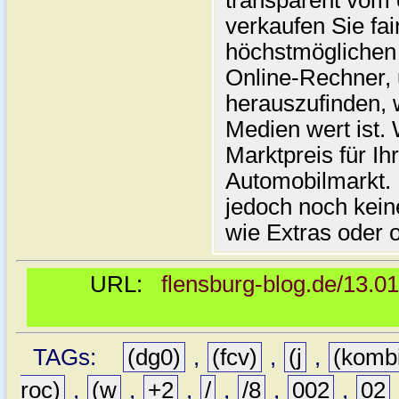
transparent vom 
verkaufen Sie fai
höchstmöglichen 
Online-Rechner,
herauszufinden, w
Medien wert ist. 
Marktpreis für I
Automobilmarkt. 
jedoch noch kein
wie Extras oder 
URL:
flensburg-blog.de/13.0
TAGs:
(dg0)
,
(fcv)
,
(j
,
(komb
roc)
,
(w
,
+2
,
/
,
/8
,
002
,
02