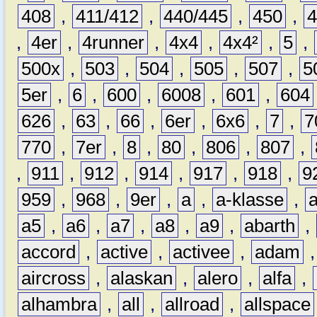
408
,
411/412
,
440/445
,
450
,
,
4er
,
4runner
,
4x4
,
4x4²
,
5
,
500x
,
503
,
504
,
505
,
507
,
5
5er
,
6
,
600
,
6008
,
601
,
604
626
,
63
,
66
,
6er
,
6x6
,
7
,
7
770
,
7er
,
8
,
80
,
806
,
807
,
,
911
,
912
,
914
,
917
,
918
,
9
959
,
968
,
9er
,
a
,
a-klasse
,
a5
,
a6
,
a7
,
a8
,
a9
,
abarth
,
accord
,
active
,
activee
,
adam
aircross
,
alaskan
,
alero
,
alfa
,
alhambra
,
all
,
allroad
,
allspace