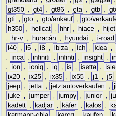
gt350
,
gt4
,
gt86
,
gta
,
gtb
,
gt
gti
,
gto
,
gto/ankauf
,
gto/verkauf
h350
,
hellcat
,
hhr
,
hiace
,
hijet
,
hr-v
,
huracán
,
hyundai
,
i-road
i40
,
i5
,
i8
,
ibiza
,
ich
,
idea
,
,
inca
,
infiniti
,
infinti
,
insight
,
i
,
ion
,
ioniq
,
iq
,
is
,
isetta
,
isl
ix20
,
ix25
,
ix35
,
ix55
,
j1
,
j5
jeep
,
jetta
,
jetztautoverkaufen
,
juke
,
jumper
,
jumpy
,
junior
,
j
kadett
,
kadjar
,
käfer
,
kalos
,
k
karmann-ghia
,
karoq
,
kaufen
,
k