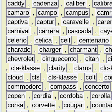
caddy
,
cadenza
,
caliber
,
calibr
camaro
,
campo
,
campus
,
camr
captiva
,
captur
,
caravelle
,
care
carnival
,
carrera
,
cascada
,
cay
celerio
,
celica
,
cell
,
centenario
charade
,
charger
,
charmant
,
ch
chevrolet
,
cinquecento
,
citan
,
c
,
cla-klasse
,
clarity
,
clarus
,
clc-
cloud
,
cls
,
cls-klasse
,
colt
,
c
commodore
,
compass
,
concerto
copen
,
cordia
,
cordoba
,
corolla
corsa
,
corvette
,
cougar
,
counta