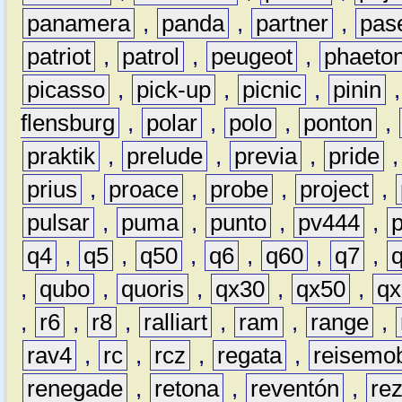
panamera
,
panda
,
partner
,
pas
patriot
,
patrol
,
peugeot
,
phaeto
picasso
,
pick-up
,
picnic
,
pinin
flensburg
,
polar
,
polo
,
ponton
,
praktik
,
prelude
,
previa
,
pride
prius
,
proace
,
probe
,
project
,
pulsar
,
puma
,
punto
,
pv444
,
q4
,
q5
,
q50
,
q6
,
q60
,
q7
,
,
qubo
,
quoris
,
qx30
,
qx50
,
qx
,
r6
,
r8
,
ralliart
,
ram
,
range
,
rav4
,
rc
,
rcz
,
regata
,
reisemob
renegade
,
retona
,
reventón
,
re