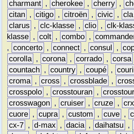
charmant
,
cherokee
,
cherry
,
ch
citan
,
citigo
,
citroën
,
civic
,
cla
clarus
,
clc-klasse
,
clio
,
clk-kla
klasse
,
colt
,
combo
,
commande
,
concerto
,
connect
,
consul
,
co
corolla
,
corona
,
corrado
,
corsa
countach
,
country
,
coupé
,
couri
croma
,
cross
,
crossblade
,
cros
crosspolo
,
crosstouran
,
crosstou
crosswagon
,
cruiser
,
cruze
,
cr
cuore
,
cupra
,
custom
,
cuve
,
cx-7
,
d-max
,
dacia
,
daihatsu
,