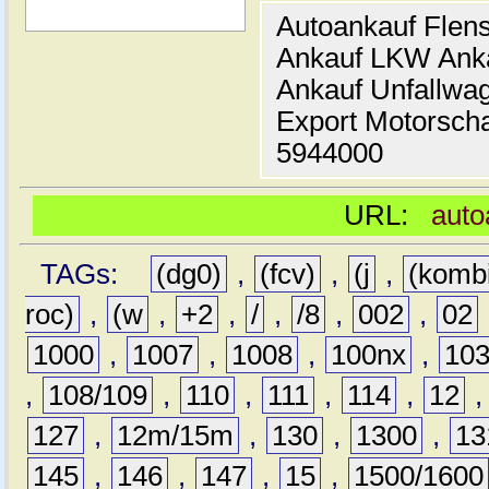
Autoankauf Flen
Ankauf LKW Ank
Ankauf Unfallwa
Export Motorsch
5944000
URL:
auto
TAGs:
(dg0)
,
(fcv)
,
(j
,
(komb
roc)
,
(w
,
+2
,
/
,
/8
,
002
,
02
1000
,
1007
,
1008
,
100nx
,
10
,
108/109
,
110
,
111
,
114
,
12
127
,
12m/15m
,
130
,
1300
,
13
145
,
146
,
147
,
15
,
1500/1600