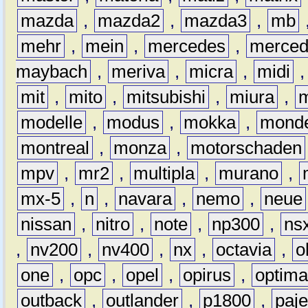
mazda
,
mazda2
,
mazda3
,
mb
mehr
,
mein
,
mercedes
,
merce
maybach
,
meriva
,
micra
,
midi
mit
,
mito
,
mitsubishi
,
miura
,
modelle
,
modus
,
mokka
,
mond
montreal
,
monza
,
motorschaden
mpv
,
mr2
,
multipla
,
murano
,
mx-5
,
n
,
navara
,
nemo
,
neue
nissan
,
nitro
,
note
,
np300
,
ns
,
nv200
,
nv400
,
nx
,
octavia
,
o
one
,
opc
,
opel
,
opirus
,
optim
outback
,
outlander
,
p1800
,
paje