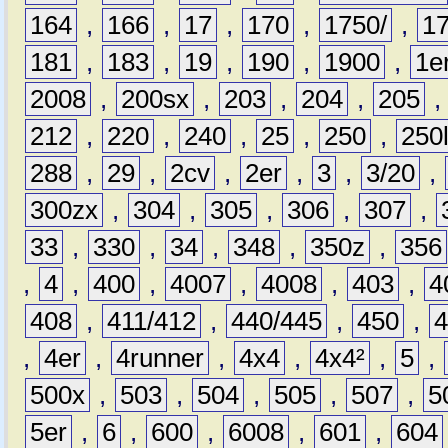
164
,
166
,
17
,
170
,
1750/
,
1
181
,
183
,
19
,
190
,
1900
,
1e
2008
,
200sx
,
203
,
204
,
205
212
,
220
,
240
,
25
,
250
,
250
288
,
29
,
2cv
,
2er
,
3
,
3/20
,
300zx
,
304
,
305
,
306
,
307
,
33
,
330
,
34
,
348
,
350z
,
356
,
4
,
400
,
4007
,
4008
,
403
,
4
408
,
411/412
,
440/445
,
450
,
,
4er
,
4runner
,
4x4
,
4x4²
,
5
,
500x
,
503
,
504
,
505
,
507
,
5
5er
,
6
,
600
,
6008
,
601
,
604