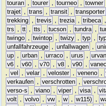
touran
,
tourer
,
tourneo
,
towner
trajet
,
trans
,
transit
,
transporter
trekking
,
trevis
,
trezia
,
tribeca
trs
,
tt
,
tts
,
tucson
,
tundra
,
tu
twingo
,
twintop
,
twizy
,
typ
,
ty
unfallfahrzeuge
,
unfallwagen
,
un
up
,
urban
,
urraco
,
urus
,
urva
v6
,
v60
,
v70
,
v8
,
v90
,
vane
,
vel
,
velar
,
veloster
,
veneno
,
verkaufen
,
verschrotten
,
verschro
verso-s
,
viano
,
viper
,
visa
,
vi
volt
,
volvo
,
vw
,
w
,
w115)
,
w