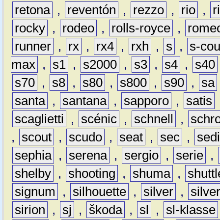
retona
,
reventón
,
rezzo
,
rio
,
r
rocky
,
rodeo
,
rolls-royce
,
rome
runner
,
rx
,
rx4
,
rxh
,
s
,
s-co
max
,
s1
,
s2000
,
s3
,
s4
,
s40
s70
,
s8
,
s80
,
s800
,
s90
,
sa
santa
,
santana
,
sapporo
,
satis
scaglietti
,
scénic
,
schnell
,
schro
,
scout
,
scudo
,
seat
,
sec
,
sedi
sephia
,
serena
,
sergio
,
serie
,
shelby
,
shooting
,
shuma
,
shuttl
signum
,
silhouette
,
silver
,
silve
sirion
,
sj
,
škoda
,
sl
,
sl-klasse