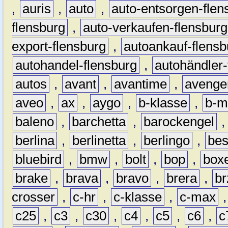
,
auris
,
auto
,
auto-entsorgen-flen
flensburg
,
auto-verkaufen-flensburg
export-flensburg
,
autoankauf-flensb
autohandel-flensburg
,
autohändler-
autos
,
avant
,
avantime
,
avenge
aveo
,
ax
,
aygo
,
b-klasse
,
b-m
baleno
,
barchetta
,
barockengel
berlina
,
berlinetta
,
berlingo
,
bes
bluebird
,
bmw
,
bolt
,
bop
,
box
brake
,
brava
,
bravo
,
brera
,
br
crosser
,
c-hr
,
c-klasse
,
c-max
c25
,
c3
,
c30
,
c4
,
c5
,
c6
,
c