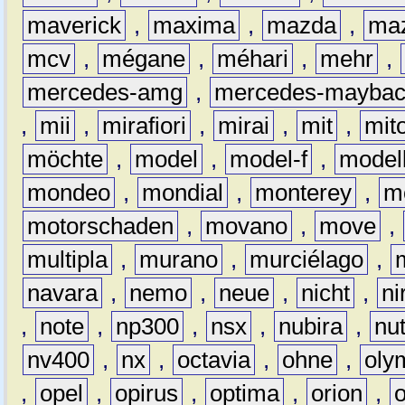
maverick
,
maxima
,
mazda
,
ma
mcv
,
mégane
,
méhari
,
mehr
,
mercedes-amg
,
mercedes-mayba
,
mii
,
mirafiori
,
mirai
,
mit
,
mit
möchte
,
model
,
model-f
,
model
mondeo
,
mondial
,
monterey
,
m
motorschaden
,
movano
,
move
,
multipla
,
murano
,
murciélago
,
navara
,
nemo
,
neue
,
nicht
,
ni
,
note
,
np300
,
nsx
,
nubira
,
nu
nv400
,
nx
,
octavia
,
ohne
,
oly
,
opel
,
opirus
,
optima
,
orion
,