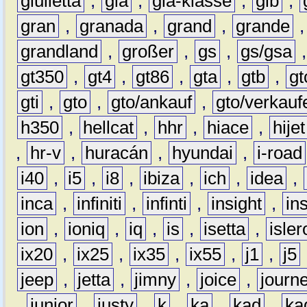
giulietta
,
gla
,
gla-klasse
,
glb
,
gran
,
granada
,
grand
,
grande
grandland
,
großer
,
gs
,
gs/gsa
gt350
,
gt4
,
gt86
,
gta
,
gtb
,
gt
gti
,
gto
,
gto/ankauf
,
gto/verkauf
h350
,
hellcat
,
hhr
,
hiace
,
hijet
,
hr-v
,
huracán
,
hyundai
,
i-road
i40
,
i5
,
i8
,
ibiza
,
ich
,
idea
,
inca
,
infiniti
,
infinti
,
insight
,
in
ion
,
ioniq
,
iq
,
is
,
isetta
,
isler
ix20
,
ix25
,
ix35
,
ix55
,
j1
,
j5
jeep
,
jetta
,
jimny
,
joice
,
journ
,
junior
,
justy
,
k
,
ka
,
kad
,
ka