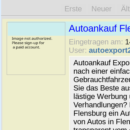
Erste
Neuer
Äl
Autoankauf Fl
Eingetragen am:
1
User:
autoexport
Autoankauf Expo
nach einer einfac
Gebrauchtfahrze
Sie das Beste au
lästige Werbung
Verhandlungen? 
Flensburg ein Au
von Autos in Flen