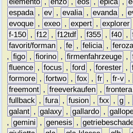
elemento
,
enzo
,
eos
,
epica
,
e
espada
,
ev
,
evalia
,
evanda
,
e
evoque
,
exeo
,
expert
,
explorer
f-150
,
f12
,
f12tdf
,
f355
,
f40
,
favorit/forman
,
fe
,
felicia
,
feroz
,
figo
,
fiorino
,
firmenfahrzeuge
,
fluence
,
focus
,
ford
,
forester
,
formore
,
fortwo
,
fox
,
fr
,
fr-v
,
freemont
,
freeverkaufen
,
frontera
fullback
,
fura
,
fusion
,
fxx
,
g
,
galant
,
galaxy
,
gallardo
,
gallop
,
gemini
,
genesis
,
getriebeschad