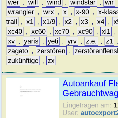
wer
,
will
,
wind
,
windstar
,
wir
wrangler
,
wrx
,
x
,
x-90
,
x-klas
trail
,
x1
,
x1/9
,
x2
,
x3
,
x4
,
x
xc40
,
xc60
,
xc70
,
xc90
,
xl1
,
xv
,
yaris
,
yeti
,
yrv
,
z.e.
,
z1
zagato
,
zerstören
,
zerstörenflen
zukünftige
,
zx
Autoankauf Fl
Gebrauchtwage
Eingetragen am:
1
User:
autoexport