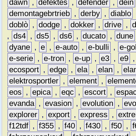
dawn
,
defektes
,
defender
,
dein
demontagebrtrieb
,
derby
,
diablo
doblò
,
dodge
,
dokker
,
drive
,
,
ds4
,
ds5
,
ds6
,
ducato
,
dune
dyane
,
e
,
e-auto
,
e-bulli
,
e-gol
e-serie
,
e-tron
,
e-up
,
e3
,
e9
ecosport
,
edge
,
ela
,
elan
,
ela
elektrosportler
,
element
,
element
eos
,
epica
,
eqc
,
escort
,
espa
evanda
,
evasion
,
evolution
,
ev
explorer
,
export
,
express
,
extr
f12tdf
,
f355
,
f40
,
f430
,
f50
,
f