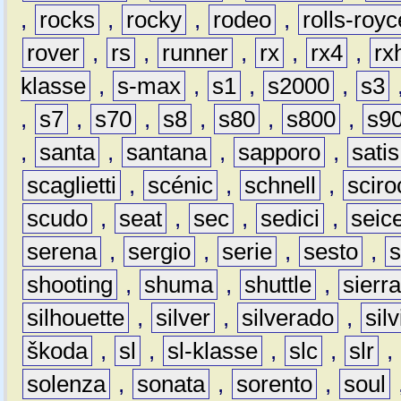
,
rocks
,
rocky
,
rodeo
,
rolls-royc
rover
,
rs
,
runner
,
rx
,
rx4
,
rx
klasse
,
s-max
,
s1
,
s2000
,
s3
,
s7
,
s70
,
s8
,
s80
,
s800
,
s9
,
santa
,
santana
,
sapporo
,
satis
scaglietti
,
scénic
,
schnell
,
sciro
scudo
,
seat
,
sec
,
sedici
,
seic
serena
,
sergio
,
serie
,
sesto
,
shooting
,
shuma
,
shuttle
,
sierr
silhouette
,
silver
,
silverado
,
silv
škoda
,
sl
,
sl-klasse
,
slc
,
slr
,
solenza
,
sonata
,
sorento
,
soul