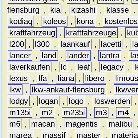
flensburg
,
kia
,
kizashi
,
klasse
,
kodiaq
,
koleos
,
kona
,
kostenlos
kraftfahrzeug
,
kraftfahrzeuge
,
kub
l200
,
l300
,
laankauf
,
lacetti
,
l
lancer
,
land
,
lander
,
lantra
,
la
laverkaufen
,
lc
,
leaf
,
legacy
,
lexus
,
lfa
,
liana
,
libero
,
limous
lkw
,
lkw-ankauf-flensburg
,
lkwver
lodgy
,
logan
,
logo
,
loswerden
m135i
,
m2
,
m235i
,
m3
,
m4
,
m6
,
macan
,
magentis
,
malibu
marea
,
massif
,
master
,
materi