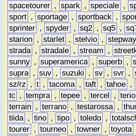
spacetourer
,
spark
,
speciale
,
s
sport
,
sportage
,
sportback
,
spo
sprinter
,
spyder
,
sq2
,
sq5
,
sq
starion
,
starlet
,
stelvio
,
stepwa
strada
,
stradale
,
stream
,
street
sunny
,
superamerica
,
superb
,
supra
,
suv
,
suzuki
,
sv
,
svr
,
sz/rz
,
t
,
tacoma
,
taft
,
tahoe
,
tc
,
tempra
,
tepee
,
tercel
,
teri
terrain
,
terrano
,
testarossa
,
thu
tiida
,
tino
,
tipo
,
toledo
,
totals
tourer
,
tourneo
,
towner
,
toyota