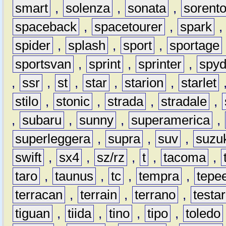
smart
,
solenza
,
sonata
,
sorent
spaceback
,
spacetourer
,
spark
spider
,
splash
,
sport
,
sportage
sportsvan
,
sprint
,
sprinter
,
spyd
,
ssr
,
st
,
star
,
starion
,
starlet
stilo
,
stonic
,
strada
,
stradale
,
,
subaru
,
sunny
,
superamerica
,
superleggera
,
supra
,
suv
,
suzu
swift
,
sx4
,
sz/rz
,
t
,
tacoma
,
taro
,
taunus
,
tc
,
tempra
,
tepe
terracan
,
terrain
,
terrano
,
testa
tiguan
,
tiida
,
tino
,
tipo
,
toledo