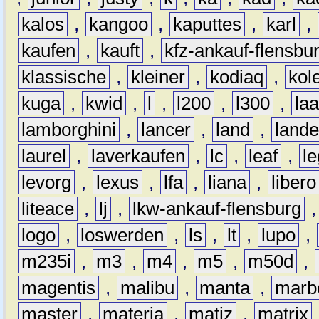
kalos
,
kangoo
,
kaputtes
,
karl
,
kaufen
,
kauft
,
kfz-ankauf-flensbu
klassische
,
kleiner
,
kodiaq
,
kol
kuga
,
kwid
,
l
,
l200
,
l300
,
la
lamborghini
,
lancer
,
land
,
lande
laurel
,
laverkaufen
,
lc
,
leaf
,
l
levorg
,
lexus
,
lfa
,
liana
,
libero
liteace
,
lj
,
lkw-ankauf-flensburg
logo
,
loswerden
,
ls
,
lt
,
lupo
,
m235i
,
m3
,
m4
,
m5
,
m50d
,
magentis
,
malibu
,
manta
,
marb
master
,
materia
,
matiz
,
matrix