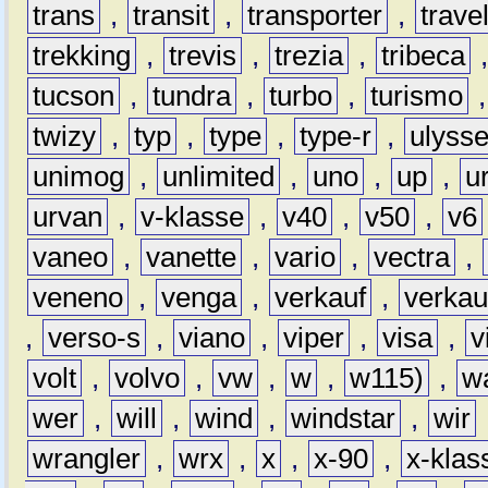
trans
,
transit
,
transporter
,
travel
trekking
,
trevis
,
trezia
,
tribeca
tucson
,
tundra
,
turbo
,
turismo
twizy
,
typ
,
type
,
type-r
,
ulyss
unimog
,
unlimited
,
uno
,
up
,
u
urvan
,
v-klasse
,
v40
,
v50
,
v6
vaneo
,
vanette
,
vario
,
vectra
,
veneno
,
venga
,
verkauf
,
verkau
,
verso-s
,
viano
,
viper
,
visa
,
v
volt
,
volvo
,
vw
,
w
,
w115)
,
w
wer
,
will
,
wind
,
windstar
,
wir
wrangler
,
wrx
,
x
,
x-90
,
x-klas