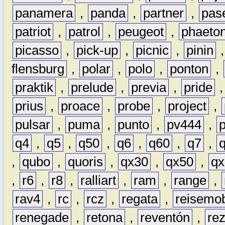
panamera
,
panda
,
partner
,
pas
patriot
,
patrol
,
peugeot
,
phaeto
picasso
,
pick-up
,
picnic
,
pinin
flensburg
,
polar
,
polo
,
ponton
,
praktik
,
prelude
,
previa
,
pride
prius
,
proace
,
probe
,
project
,
pulsar
,
puma
,
punto
,
pv444
,
q4
,
q5
,
q50
,
q6
,
q60
,
q7
,
,
qubo
,
quoris
,
qx30
,
qx50
,
qx
,
r6
,
r8
,
ralliart
,
ram
,
range
,
rav4
,
rc
,
rcz
,
regata
,
reisemob
renegade
,
retona
,
reventón
,
re