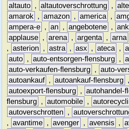
altauto
,
altautoverschrottung
,
alt
amarok
,
amazon
,
america
,
am
ampera-e
,
an
,
angebotene
,
ank
applause
,
arena
,
argenta
,
arna
,
asterion
,
astra
,
asx
,
ateca
,
a
auto
,
auto-entsorgen-flensburg
,
a
auto-verkaufen-flensburg
,
auto-ver
autoankauf
,
autoankauf-flensburg
autoexport-flensburg
,
autohandel-f
flensburg
,
automobile
,
autorecycl
autoverschrotten
,
autoverschrottun
,
avantime
,
avenger
,
avensis
,
a