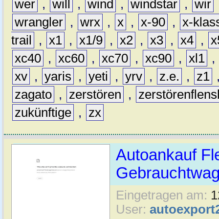
wer
,
will
,
wind
,
windstar
,
wir
wrangler
,
wrx
,
x
,
x-90
,
x-klas
trail
,
x1
,
x1/9
,
x2
,
x3
,
x4
,
x
xc40
,
xc60
,
xc70
,
xc90
,
xl1
,
xv
,
yaris
,
yeti
,
yrv
,
z.e.
,
z1
zagato
,
zerstören
,
zerstörenflen
zukünftige
,
zx
Autoankauf Fl
Gebrauchtwage
Eingetragen am:
1
User:
autoexport