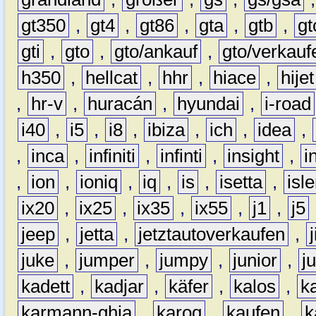
gt350
,
gt4
,
gt86
,
gta
,
gtb
,
gt
gti
,
gto
,
gto/ankauf
,
gto/verkauf
h350
,
hellcat
,
hhr
,
hiace
,
hijet
,
hr-v
,
huracán
,
hyundai
,
i-road
i40
,
i5
,
i8
,
ibiza
,
ich
,
idea
,
,
inca
,
infiniti
,
infinti
,
insight
,
i
,
ion
,
ioniq
,
iq
,
is
,
isetta
,
isl
ix20
,
ix25
,
ix35
,
ix55
,
j1
,
j5
jeep
,
jetta
,
jetztautoverkaufen
,
juke
,
jumper
,
jumpy
,
junior
,
j
kadett
,
kadjar
,
käfer
,
kalos
,
k
karmann-ghia
,
karoq
,
kaufen
,
k