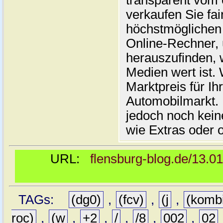
transparent vom 
verkaufen Sie fai
höchstmöglichen 
Online-Rechner,
herauszufinden, w
Medien wert ist. 
Marktpreis für I
Automobilmarkt. 
jedoch noch kein
wie Extras oder 
URL:
flensburg-blog.de/13.0
TAGs:
(dg0)
,
(fcv)
,
(j
,
(komb
roc)
,
(w
,
+2
,
/
,
/8
,
002
,
02