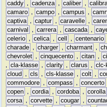
caddy
,
cadenza
,
caliber
,
calibr
camaro
,
campo
,
campus
,
camr
captiva
,
captur
,
caravelle
,
care
carnival
,
carrera
,
cascada
,
cay
celerio
,
celica
,
cell
,
centenario
charade
,
charger
,
charmant
,
ch
chevrolet
,
cinquecento
,
citan
,
c
,
cla-klasse
,
clarity
,
clarus
,
clc-
cloud
,
cls
,
cls-klasse
,
colt
,
c
commodore
,
compass
,
concerto
copen
,
cordia
,
cordoba
,
corolla
corsa
,
corvette
,
cougar
,
counta