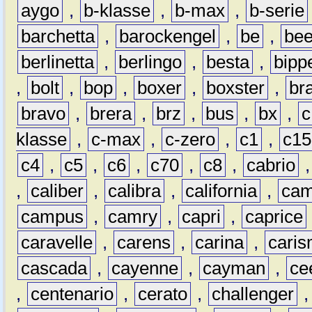
aygo
,
b-klasse
,
b-max
,
b-serie
barchetta
,
barockengel
,
be
,
be
berlinetta
,
berlingo
,
besta
,
bipp
,
bolt
,
bop
,
boxer
,
boxster
,
br
bravo
,
brera
,
brz
,
bus
,
bx
,
c
klasse
,
c-max
,
c-zero
,
c1
,
c15
c4
,
c5
,
c6
,
c70
,
c8
,
cabrio
,
caliber
,
calibra
,
california
,
cam
campus
,
camry
,
capri
,
caprice
caravelle
,
carens
,
carina
,
cari
cascada
,
cayenne
,
cayman
,
ce
,
centenario
,
cerato
,
challenger