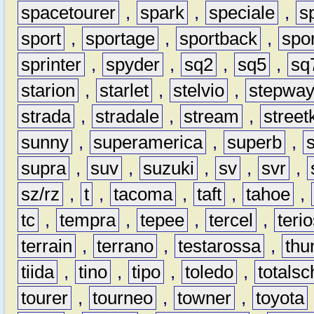
spacetourer
,
spark
,
speciale
,
s
sport
,
sportage
,
sportback
,
spo
sprinter
,
spyder
,
sq2
,
sq5
,
sq
starion
,
starlet
,
stelvio
,
stepwa
strada
,
stradale
,
stream
,
street
sunny
,
superamerica
,
superb
,
supra
,
suv
,
suzuki
,
sv
,
svr
,
sz/rz
,
t
,
tacoma
,
taft
,
tahoe
,
tc
,
tempra
,
tepee
,
tercel
,
teri
terrain
,
terrano
,
testarossa
,
thu
tiida
,
tino
,
tipo
,
toledo
,
totals
tourer
,
tourneo
,
towner
,
toyota