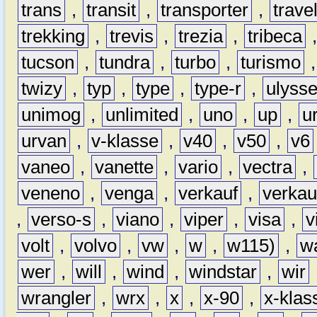
trans
,
transit
,
transporter
,
travel
trekking
,
trevis
,
trezia
,
tribeca
tucson
,
tundra
,
turbo
,
turismo
twizy
,
typ
,
type
,
type-r
,
ulyss
unimog
,
unlimited
,
uno
,
up
,
u
urvan
,
v-klasse
,
v40
,
v50
,
v6
vaneo
,
vanette
,
vario
,
vectra
,
veneno
,
venga
,
verkauf
,
verkau
,
verso-s
,
viano
,
viper
,
visa
,
v
volt
,
volvo
,
vw
,
w
,
w115)
,
w
wer
,
will
,
wind
,
windstar
,
wir
wrangler
,
wrx
,
x
,
x-90
,
x-klas