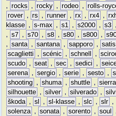
,
rocks
,
rocky
,
rodeo
,
rolls-royc
rover
,
rs
,
runner
,
rx
,
rx4
,
rx
klasse
,
s-max
,
s1
,
s2000
,
s3
,
s7
,
s70
,
s8
,
s80
,
s800
,
s9
,
santa
,
santana
,
sapporo
,
satis
scaglietti
,
scénic
,
schnell
,
sciro
scudo
,
seat
,
sec
,
sedici
,
seic
serena
,
sergio
,
serie
,
sesto
,
shooting
,
shuma
,
shuttle
,
sierr
silhouette
,
silver
,
silverado
,
silv
škoda
,
sl
,
sl-klasse
,
slc
,
slr
,
solenza
,
sonata
,
sorento
,
soul