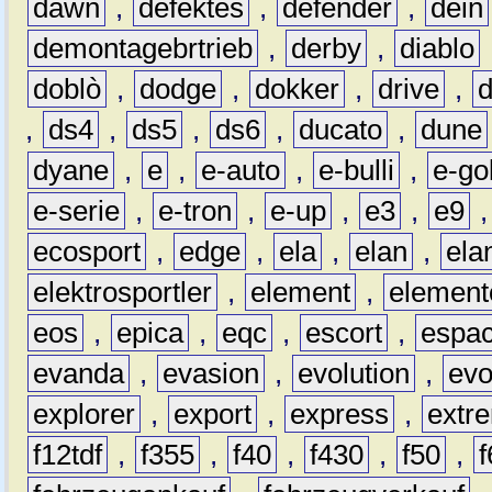
dawn
,
defektes
,
defender
,
dein
demontagebrtrieb
,
derby
,
diablo
doblò
,
dodge
,
dokker
,
drive
,
,
ds4
,
ds5
,
ds6
,
ducato
,
dune
dyane
,
e
,
e-auto
,
e-bulli
,
e-gol
e-serie
,
e-tron
,
e-up
,
e3
,
e9
ecosport
,
edge
,
ela
,
elan
,
ela
elektrosportler
,
element
,
element
eos
,
epica
,
eqc
,
escort
,
espa
evanda
,
evasion
,
evolution
,
ev
explorer
,
export
,
express
,
extr
f12tdf
,
f355
,
f40
,
f430
,
f50
,
f