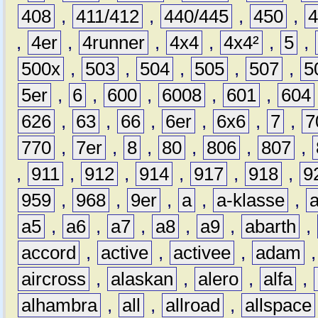
408
,
411/412
,
440/445
,
450
,
,
4er
,
4runner
,
4x4
,
4x4²
,
5
,
500x
,
503
,
504
,
505
,
507
,
5
5er
,
6
,
600
,
6008
,
601
,
604
626
,
63
,
66
,
6er
,
6x6
,
7
,
7
770
,
7er
,
8
,
80
,
806
,
807
,
,
911
,
912
,
914
,
917
,
918
,
9
959
,
968
,
9er
,
a
,
a-klasse
,
a5
,
a6
,
a7
,
a8
,
a9
,
abarth
,
accord
,
active
,
activee
,
adam
aircross
,
alaskan
,
alero
,
alfa
,
alhambra
,
all
,
allroad
,
allspace