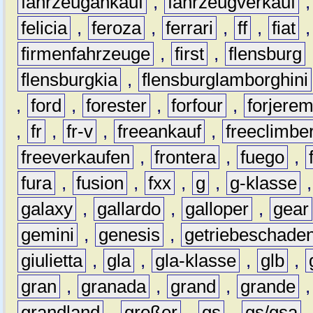
fahrzeugankauf
,
fahrzeugverkauf
felicia
,
feroza
,
ferrari
,
ff
,
fiat
firmenfahrzeuge
,
first
,
flensburg
flensburgkia
,
flensburglamborghini
,
ford
,
forester
,
forfour
,
forjere
,
fr
,
fr-v
,
freeankauf
,
freeclimbe
freeverkaufen
,
frontera
,
fuego
,
fura
,
fusion
,
fxx
,
g
,
g-klasse
galaxy
,
gallardo
,
galloper
,
gear
gemini
,
genesis
,
getriebeschade
giulietta
,
gla
,
gla-klasse
,
glb
,
gran
,
granada
,
grand
,
grande
grandland
,
großer
,
gs
,
gs/gsa