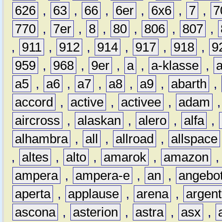
626
,
63
,
66
,
6er
,
6x6
,
7
,
7
770
,
7er
,
8
,
80
,
806
,
807
,
,
911
,
912
,
914
,
917
,
918
,
9
959
,
968
,
9er
,
a
,
a-klasse
,
a5
,
a6
,
a7
,
a8
,
a9
,
abarth
,
accord
,
active
,
activee
,
adam
aircross
,
alaskan
,
alero
,
alfa
,
alhambra
,
all
,
allroad
,
allspace
,
altes
,
alto
,
amarok
,
amazon
ampera
,
ampera-e
,
an
,
angebo
aperta
,
applause
,
arena
,
argen
ascona
,
asterion
,
astra
,
asx
,