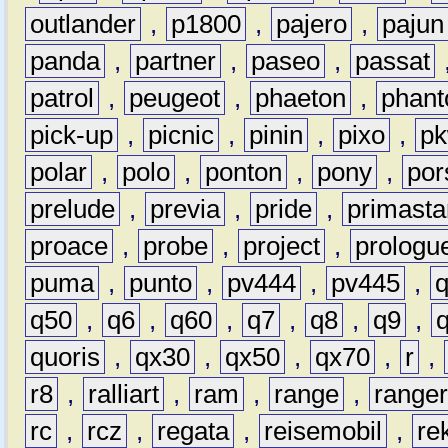
outlander
,
p1800
,
pajero
,
pajun
panda
,
partner
,
paseo
,
passat
patrol
,
peugeot
,
phaeton
,
phan
pick-up
,
picnic
,
pinin
,
pixo
,
p
polar
,
polo
,
ponton
,
pony
,
por
prelude
,
previa
,
pride
,
primasta
proace
,
probe
,
project
,
prologu
puma
,
punto
,
pv444
,
pv445
,
q50
,
q6
,
q60
,
q7
,
q8
,
q9
,
quoris
,
qx30
,
qx50
,
qx70
,
r
,
r8
,
ralliart
,
ram
,
range
,
range
rc
,
rcz
,
regata
,
reisemobil
,
re