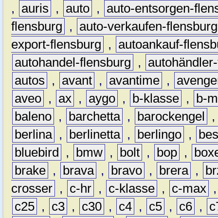
,
auris
,
auto
,
auto-entsorgen-flen
flensburg
,
auto-verkaufen-flensburg
export-flensburg
,
autoankauf-flensb
autohandel-flensburg
,
autohändler-
autos
,
avant
,
avantime
,
avenge
aveo
,
ax
,
aygo
,
b-klasse
,
b-m
baleno
,
barchetta
,
barockengel
berlina
,
berlinetta
,
berlingo
,
bes
bluebird
,
bmw
,
bolt
,
bop
,
box
brake
,
brava
,
bravo
,
brera
,
br
crosser
,
c-hr
,
c-klasse
,
c-max
c25
,
c3
,
c30
,
c4
,
c5
,
c6
,
c