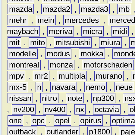
mazda
,
mazda2
,
mazda3
,
mb
mehr
,
mein
,
mercedes
,
merce
maybach
,
meriva
,
micra
,
midi
mit
,
mito
,
mitsubishi
,
miura
,
modelle
,
modus
,
mokka
,
mond
montreal
,
monza
,
motorschaden
mpv
,
mr2
,
multipla
,
murano
,
mx-5
,
n
,
navara
,
nemo
,
neue
nissan
,
nitro
,
note
,
np300
,
ns
,
nv200
,
nv400
,
nx
,
octavia
,
o
one
,
opc
,
opel
,
opirus
,
optim
outback
,
outlander
,
p1800
,
paje