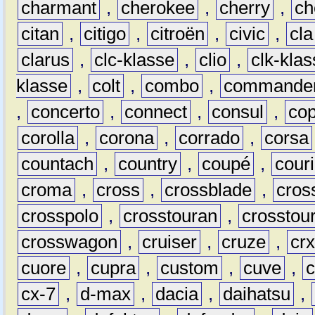
charmant
,
cherokee
,
cherry
,
ch
citan
,
citigo
,
citroën
,
civic
,
cla
clarus
,
clc-klasse
,
clio
,
clk-kla
klasse
,
colt
,
combo
,
commande
,
concerto
,
connect
,
consul
,
co
corolla
,
corona
,
corrado
,
corsa
countach
,
country
,
coupé
,
couri
croma
,
cross
,
crossblade
,
cros
crosspolo
,
crosstouran
,
crosstou
crosswagon
,
cruiser
,
cruze
,
cr
cuore
,
cupra
,
custom
,
cuve
,
cx-7
,
d-max
,
dacia
,
daihatsu
,