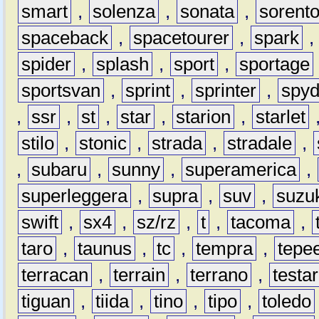
smart
,
solenza
,
sonata
,
sorent
spaceback
,
spacetourer
,
spark
spider
,
splash
,
sport
,
sportage
sportsvan
,
sprint
,
sprinter
,
spyd
,
ssr
,
st
,
star
,
starion
,
starlet
stilo
,
stonic
,
strada
,
stradale
,
,
subaru
,
sunny
,
superamerica
,
superleggera
,
supra
,
suv
,
suzu
swift
,
sx4
,
sz/rz
,
t
,
tacoma
,
taro
,
taunus
,
tc
,
tempra
,
tepe
terracan
,
terrain
,
terrano
,
testa
tiguan
,
tiida
,
tino
,
tipo
,
toledo