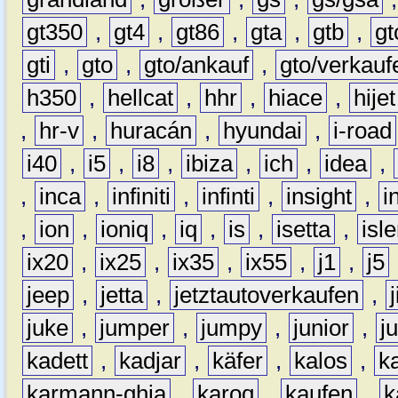
gt350
,
gt4
,
gt86
,
gta
,
gtb
,
gt
gti
,
gto
,
gto/ankauf
,
gto/verkauf
h350
,
hellcat
,
hhr
,
hiace
,
hijet
,
hr-v
,
huracán
,
hyundai
,
i-road
i40
,
i5
,
i8
,
ibiza
,
ich
,
idea
,
,
inca
,
infiniti
,
infinti
,
insight
,
i
,
ion
,
ioniq
,
iq
,
is
,
isetta
,
isl
ix20
,
ix25
,
ix35
,
ix55
,
j1
,
j5
jeep
,
jetta
,
jetztautoverkaufen
,
juke
,
jumper
,
jumpy
,
junior
,
j
kadett
,
kadjar
,
käfer
,
kalos
,
k
karmann-ghia
,
karoq
,
kaufen
,
k