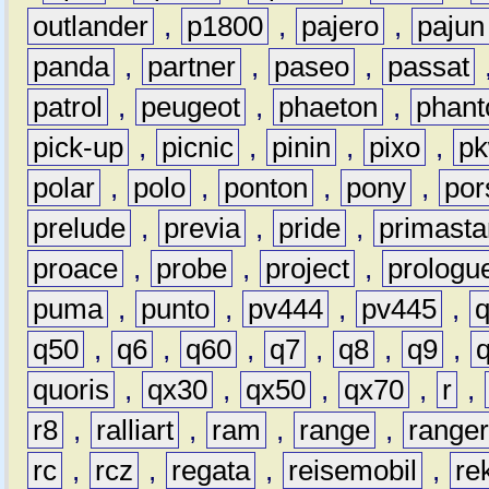
outlander
,
p1800
,
pajero
,
pajun
panda
,
partner
,
paseo
,
passat
patrol
,
peugeot
,
phaeton
,
phan
pick-up
,
picnic
,
pinin
,
pixo
,
p
polar
,
polo
,
ponton
,
pony
,
por
prelude
,
previa
,
pride
,
primasta
proace
,
probe
,
project
,
prologu
puma
,
punto
,
pv444
,
pv445
,
q50
,
q6
,
q60
,
q7
,
q8
,
q9
,
quoris
,
qx30
,
qx50
,
qx70
,
r
,
r8
,
ralliart
,
ram
,
range
,
range
rc
,
rcz
,
regata
,
reisemobil
,
re