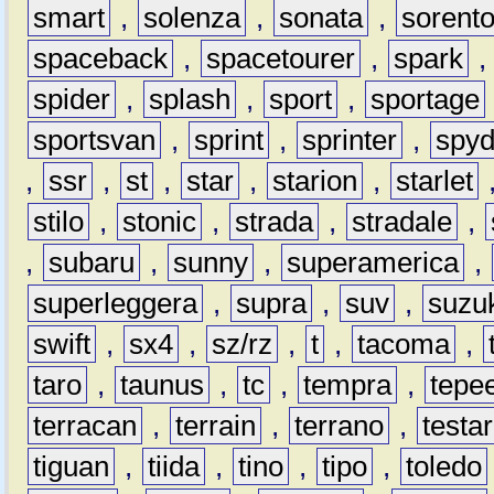
smart
,
solenza
,
sonata
,
sorent
spaceback
,
spacetourer
,
spark
spider
,
splash
,
sport
,
sportage
sportsvan
,
sprint
,
sprinter
,
spyd
,
ssr
,
st
,
star
,
starion
,
starlet
stilo
,
stonic
,
strada
,
stradale
,
,
subaru
,
sunny
,
superamerica
,
superleggera
,
supra
,
suv
,
suzu
swift
,
sx4
,
sz/rz
,
t
,
tacoma
,
taro
,
taunus
,
tc
,
tempra
,
tepe
terracan
,
terrain
,
terrano
,
testa
tiguan
,
tiida
,
tino
,
tipo
,
toledo