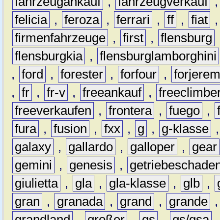
fahrzeugankauf
,
fahrzeugverkauf
felicia
,
feroza
,
ferrari
,
ff
,
fiat
firmenfahrzeuge
,
first
,
flensburg
flensburgkia
,
flensburglamborghini
,
ford
,
forester
,
forfour
,
forjere
,
fr
,
fr-v
,
freeankauf
,
freeclimbe
freeverkaufen
,
frontera
,
fuego
,
fura
,
fusion
,
fxx
,
g
,
g-klasse
galaxy
,
gallardo
,
galloper
,
gear
gemini
,
genesis
,
getriebeschade
giulietta
,
gla
,
gla-klasse
,
glb
,
gran
,
granada
,
grand
,
grande
grandland
,
großer
,
gs
,
gs/gsa