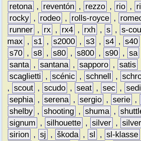
retona
,
reventón
,
rezzo
,
rio
,
r
rocky
,
rodeo
,
rolls-royce
,
rome
runner
,
rx
,
rx4
,
rxh
,
s
,
s-co
max
,
s1
,
s2000
,
s3
,
s4
,
s40
s70
,
s8
,
s80
,
s800
,
s90
,
sa
santa
,
santana
,
sapporo
,
satis
scaglietti
,
scénic
,
schnell
,
schro
,
scout
,
scudo
,
seat
,
sec
,
sedi
sephia
,
serena
,
sergio
,
serie
,
shelby
,
shooting
,
shuma
,
shuttl
signum
,
silhouette
,
silver
,
silve
sirion
,
sj
,
škoda
,
sl
,
sl-klasse