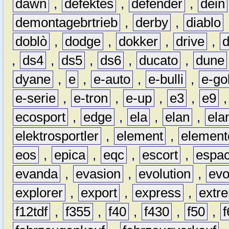
dawn
,
defektes
,
defender
,
dein
demontagebrtrieb
,
derby
,
diablo
doblò
,
dodge
,
dokker
,
drive
,
,
ds4
,
ds5
,
ds6
,
ducato
,
dune
dyane
,
e
,
e-auto
,
e-bulli
,
e-gol
e-serie
,
e-tron
,
e-up
,
e3
,
e9
ecosport
,
edge
,
ela
,
elan
,
ela
elektrosportler
,
element
,
element
eos
,
epica
,
eqc
,
escort
,
espa
evanda
,
evasion
,
evolution
,
ev
explorer
,
export
,
express
,
extr
f12tdf
,
f355
,
f40
,
f430
,
f50
,
f