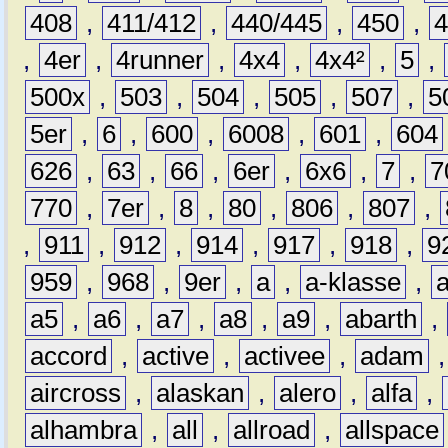
408
,
411/412
,
440/445
,
450
,
,
4er
,
4runner
,
4x4
,
4x4²
,
5
,
500x
,
503
,
504
,
505
,
507
,
5
5er
,
6
,
600
,
6008
,
601
,
604
626
,
63
,
66
,
6er
,
6x6
,
7
,
7
770
,
7er
,
8
,
80
,
806
,
807
,
,
911
,
912
,
914
,
917
,
918
,
9
959
,
968
,
9er
,
a
,
a-klasse
,
a5
,
a6
,
a7
,
a8
,
a9
,
abarth
,
accord
,
active
,
activee
,
adam
aircross
,
alaskan
,
alero
,
alfa
,
alhambra
,
all
,
allroad
,
allspace