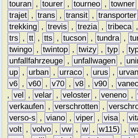
touran
,
tourer
,
tourneo
,
towner
trajet
,
trans
,
transit
,
transporter
trekking
,
trevis
,
trezia
,
tribeca
trs
,
tt
,
tts
,
tucson
,
tundra
,
tu
twingo
,
twintop
,
twizy
,
typ
,
ty
unfallfahrzeuge
,
unfallwagen
,
un
up
,
urban
,
urraco
,
urus
,
urva
v6
,
v60
,
v70
,
v8
,
v90
,
vane
,
vel
,
velar
,
veloster
,
veneno
,
verkaufen
,
verschrotten
,
verschro
verso-s
,
viano
,
viper
,
visa
,
vi
volt
,
volvo
,
vw
,
w
,
w115)
,
w