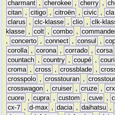
charmant
,
cherokee
,
cherry
,
ch
citan
,
citigo
,
citroën
,
civic
,
cla
clarus
,
clc-klasse
,
clio
,
clk-kla
klasse
,
colt
,
combo
,
commande
,
concerto
,
connect
,
consul
,
co
corolla
,
corona
,
corrado
,
corsa
countach
,
country
,
coupé
,
couri
croma
,
cross
,
crossblade
,
cros
crosspolo
,
crosstouran
,
crosstou
crosswagon
,
cruiser
,
cruze
,
cr
cuore
,
cupra
,
custom
,
cuve
,
cx-7
,
d-max
,
dacia
,
daihatsu
,