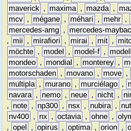
maverick
,
maxima
,
mazda
,
ma
mcv
,
mégane
,
méhari
,
mehr
,
mercedes-amg
,
mercedes-mayba
,
mii
,
mirafiori
,
mirai
,
mit
,
mit
möchte
,
model
,
model-f
,
model
mondeo
,
mondial
,
monterey
,
m
motorschaden
,
movano
,
move
,
multipla
,
murano
,
murciélago
,
navara
,
nemo
,
neue
,
nicht
,
ni
,
note
,
np300
,
nsx
,
nubira
,
nu
nv400
,
nx
,
octavia
,
ohne
,
oly
,
opel
,
opirus
,
optima
,
orion
,