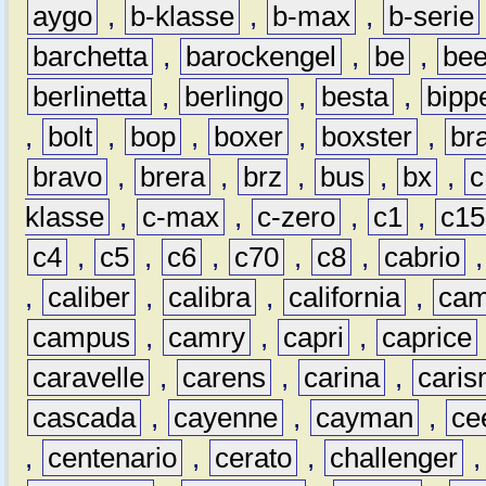
aygo
,
b-klasse
,
b-max
,
b-serie
barchetta
,
barockengel
,
be
,
be
berlinetta
,
berlingo
,
besta
,
bipp
,
bolt
,
bop
,
boxer
,
boxster
,
br
bravo
,
brera
,
brz
,
bus
,
bx
,
c
klasse
,
c-max
,
c-zero
,
c1
,
c15
c4
,
c5
,
c6
,
c70
,
c8
,
cabrio
,
caliber
,
calibra
,
california
,
cam
campus
,
camry
,
capri
,
caprice
caravelle
,
carens
,
carina
,
cari
cascada
,
cayenne
,
cayman
,
ce
,
centenario
,
cerato
,
challenger