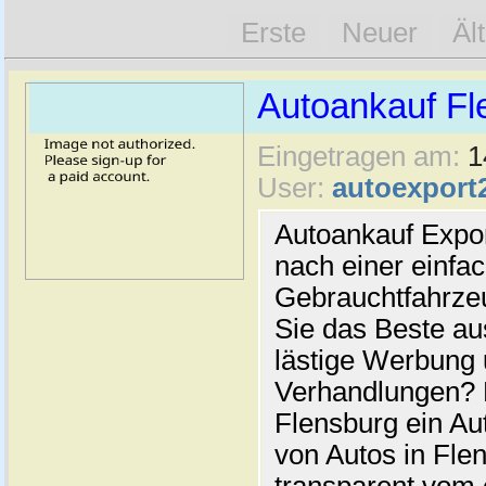
Erste
Neuer
Äl
Autoankauf Fl
Eingetragen am:
1
User:
autoexport
Autoankauf Expo
nach einer einfac
Gebrauchtfahrze
Sie das Beste au
lästige Werbung
Verhandlungen? 
Flensburg ein Au
von Autos in Flen