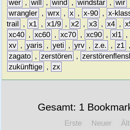
wer
,
will
,
wind
,
windstar
,
wir
wrangler
,
wrx
,
x
,
x-90
,
x-klas
trail
,
x1
,
x1/9
,
x2
,
x3
,
x4
,
x
xc40
,
xc60
,
xc70
,
xc90
,
xl1
,
xv
,
yaris
,
yeti
,
yrv
,
z.e.
,
z1
zagato
,
zerstören
,
zerstörenflen
zukünftige
,
zx
Gesamt: 1 Bookmark
Erste
Neuer
Äl