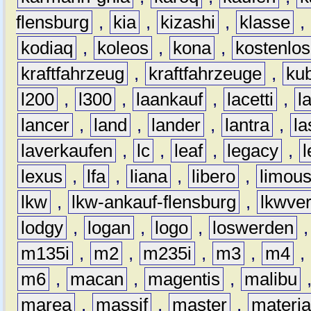
flensburg
,
kia
,
kizashi
,
klasse
,
kodiaq
,
koleos
,
kona
,
kostenlos
kraftfahrzeug
,
kraftfahrzeuge
,
kub
l200
,
l300
,
laankauf
,
lacetti
,
l
lancer
,
land
,
lander
,
lantra
,
la
laverkaufen
,
lc
,
leaf
,
legacy
,
lexus
,
lfa
,
liana
,
libero
,
limous
lkw
,
lkw-ankauf-flensburg
,
lkwver
lodgy
,
logan
,
logo
,
loswerden
m135i
,
m2
,
m235i
,
m3
,
m4
,
m6
,
macan
,
magentis
,
malibu
marea
,
massif
,
master
,
materi