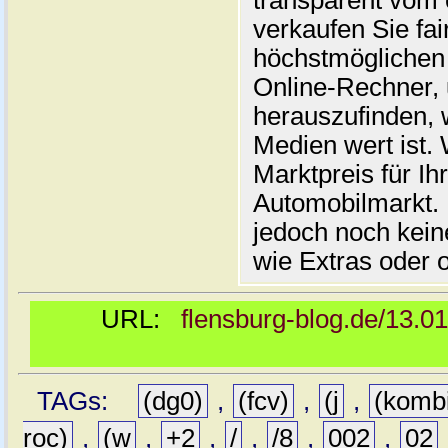
transparent vom 
verkaufen Sie fai
höchstmöglichen 
Online-Rechner,
herauszufinden, w
Medien wert ist. 
Marktpreis für I
Automobilmarkt. 
jedoch noch kein
wie Extras oder 
URL:
flensburg-blog.de/13.0
TAGs:
(dg0)
,
(fcv)
,
(j
,
(komb
roc)
,
(w
,
+2
,
/
,
/8
,
002
,
02