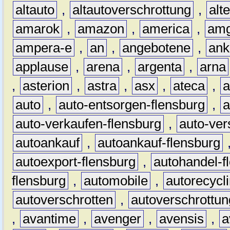
altauto
,
altautoverschrottung
,
alt
amarok
,
amazon
,
america
,
am
ampera-e
,
an
,
angebotene
,
ank
applause
,
arena
,
argenta
,
arna
,
asterion
,
astra
,
asx
,
ateca
,
a
auto
,
auto-entsorgen-flensburg
,
a
auto-verkaufen-flensburg
,
auto-ver
autoankauf
,
autoankauf-flensburg
autoexport-flensburg
,
autohandel-f
flensburg
,
automobile
,
autorecycl
autoverschrotten
,
autoverschrottun
,
avantime
,
avenger
,
avensis
,
a