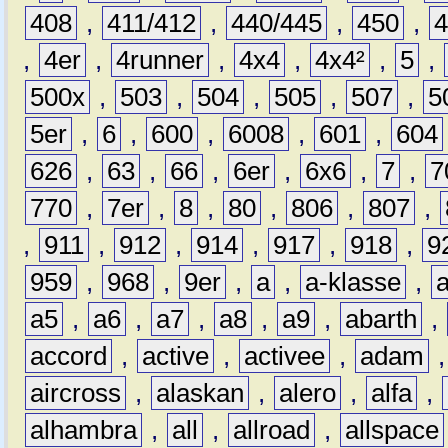
408
,
411/412
,
440/445
,
450
,
,
4er
,
4runner
,
4x4
,
4x4²
,
5
,
500x
,
503
,
504
,
505
,
507
,
5
5er
,
6
,
600
,
6008
,
601
,
604
626
,
63
,
66
,
6er
,
6x6
,
7
,
7
770
,
7er
,
8
,
80
,
806
,
807
,
,
911
,
912
,
914
,
917
,
918
,
9
959
,
968
,
9er
,
a
,
a-klasse
,
a5
,
a6
,
a7
,
a8
,
a9
,
abarth
,
accord
,
active
,
activee
,
adam
aircross
,
alaskan
,
alero
,
alfa
,
alhambra
,
all
,
allroad
,
allspace