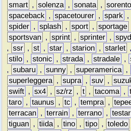
smart
,
solenza
,
sonata
,
sorent
spaceback
,
spacetourer
,
spark
spider
,
splash
,
sport
,
sportage
sportsvan
,
sprint
,
sprinter
,
spyd
,
ssr
,
st
,
star
,
starion
,
starlet
stilo
,
stonic
,
strada
,
stradale
,
,
subaru
,
sunny
,
superamerica
,
superleggera
,
supra
,
suv
,
suzu
swift
,
sx4
,
sz/rz
,
t
,
tacoma
,
taro
,
taunus
,
tc
,
tempra
,
tepe
terracan
,
terrain
,
terrano
,
testa
tiguan
,
tiida
,
tino
,
tipo
,
toledo