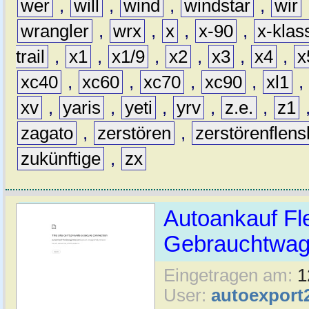
wer
,
will
,
wind
,
windstar
,
wir
wrangler
,
wrx
,
x
,
x-90
,
x-klas
trail
,
x1
,
x1/9
,
x2
,
x3
,
x4
,
x
xc40
,
xc60
,
xc70
,
xc90
,
xl1
,
xv
,
yaris
,
yeti
,
yrv
,
z.e.
,
z1
zagato
,
zerstören
,
zerstörenflen
zukünftige
,
zx
Autoankauf Fl
Gebrauchtwage
Eingetragen am:
1
User:
autoexport