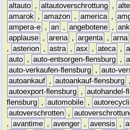
altauto
,
altautoverschrottung
,
alt
amarok
,
amazon
,
america
,
am
ampera-e
,
an
,
angebotene
,
ank
applause
,
arena
,
argenta
,
arna
,
asterion
,
astra
,
asx
,
ateca
,
a
auto
,
auto-entsorgen-flensburg
,
a
auto-verkaufen-flensburg
,
auto-ver
autoankauf
,
autoankauf-flensburg
autoexport-flensburg
,
autohandel-f
flensburg
,
automobile
,
autorecycl
autoverschrotten
,
autoverschrottun
,
avantime
,
avenger
,
avensis
,
a