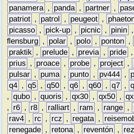
panamera
,
panda
,
partner
,
pas
patriot
,
patrol
,
peugeot
,
phaeto
picasso
,
pick-up
,
picnic
,
pinin
flensburg
,
polar
,
polo
,
ponton
,
praktik
,
prelude
,
previa
,
pride
prius
,
proace
,
probe
,
project
,
pulsar
,
puma
,
punto
,
pv444
,
q4
,
q5
,
q50
,
q6
,
q60
,
q7
,
,
qubo
,
quoris
,
qx30
,
qx50
,
qx
,
r6
,
r8
,
ralliart
,
ram
,
range
,
rav4
,
rc
,
rcz
,
regata
,
reisemob
renegade
,
retona
,
reventón
,
re