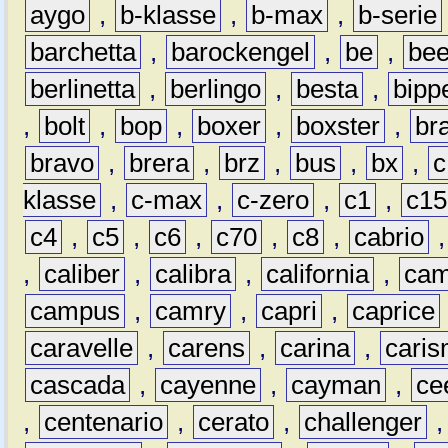
aygo
,
b-klasse
,
b-max
,
b-serie
barchetta
,
barockengel
,
be
,
be
berlinetta
,
berlingo
,
besta
,
bipp
,
bolt
,
bop
,
boxer
,
boxster
,
br
bravo
,
brera
,
brz
,
bus
,
bx
,
c
klasse
,
c-max
,
c-zero
,
c1
,
c15
c4
,
c5
,
c6
,
c70
,
c8
,
cabrio
,
caliber
,
calibra
,
california
,
cam
campus
,
camry
,
capri
,
caprice
caravelle
,
carens
,
carina
,
cari
cascada
,
cayenne
,
cayman
,
ce
,
centenario
,
cerato
,
challenger