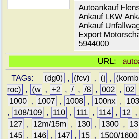
Autoankauf Flen
Ankauf LKW Ank
Ankauf Unfallwa
Export Motorsch
5944000
URL:
auto
TAGs:
(dg0)
,
(fcv)
,
(j
,
(komb
roc)
,
(w
,
+2
,
/
,
/8
,
002
,
02
1000
,
1007
,
1008
,
100nx
,
10
,
108/109
,
110
,
111
,
114
,
12
127
,
12m/15m
,
130
,
1300
,
13
145
,
146
,
147
,
15
,
1500/1600