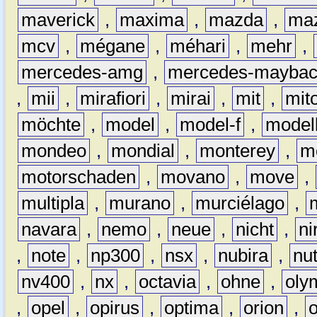
maverick
,
maxima
,
mazda
,
ma
mcv
,
mégane
,
méhari
,
mehr
,
mercedes-amg
,
mercedes-mayba
,
mii
,
mirafiori
,
mirai
,
mit
,
mit
möchte
,
model
,
model-f
,
model
mondeo
,
mondial
,
monterey
,
m
motorschaden
,
movano
,
move
,
multipla
,
murano
,
murciélago
,
navara
,
nemo
,
neue
,
nicht
,
ni
,
note
,
np300
,
nsx
,
nubira
,
nu
nv400
,
nx
,
octavia
,
ohne
,
oly
,
opel
,
opirus
,
optima
,
orion
,