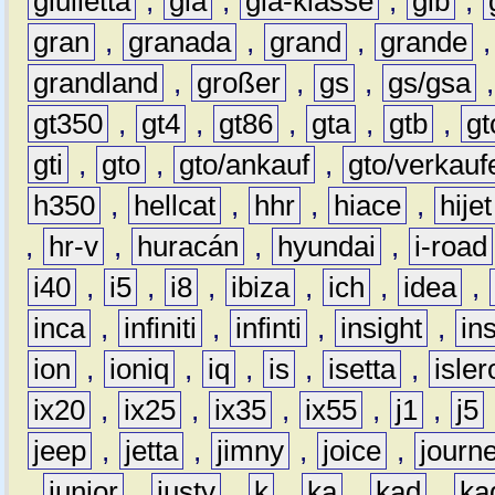
giulietta
,
gla
,
gla-klasse
,
glb
,
gran
,
granada
,
grand
,
grande
grandland
,
großer
,
gs
,
gs/gsa
gt350
,
gt4
,
gt86
,
gta
,
gtb
,
gt
gti
,
gto
,
gto/ankauf
,
gto/verkauf
h350
,
hellcat
,
hhr
,
hiace
,
hijet
,
hr-v
,
huracán
,
hyundai
,
i-road
i40
,
i5
,
i8
,
ibiza
,
ich
,
idea
,
inca
,
infiniti
,
infinti
,
insight
,
in
ion
,
ioniq
,
iq
,
is
,
isetta
,
isler
ix20
,
ix25
,
ix35
,
ix55
,
j1
,
j5
jeep
,
jetta
,
jimny
,
joice
,
journ
,
junior
,
justy
,
k
,
ka
,
kad
,
ka