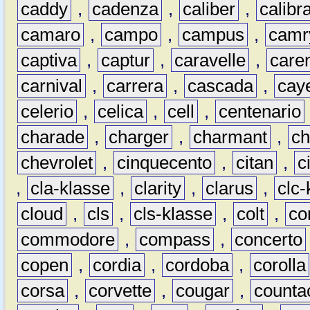
caddy
,
cadenza
,
caliber
,
calibr
camaro
,
campo
,
campus
,
camr
captiva
,
captur
,
caravelle
,
care
carnival
,
carrera
,
cascada
,
cay
celerio
,
celica
,
cell
,
centenario
charade
,
charger
,
charmant
,
ch
chevrolet
,
cinquecento
,
citan
,
c
,
cla-klasse
,
clarity
,
clarus
,
clc-
cloud
,
cls
,
cls-klasse
,
colt
,
c
commodore
,
compass
,
concerto
copen
,
cordia
,
cordoba
,
corolla
corsa
,
corvette
,
cougar
,
counta