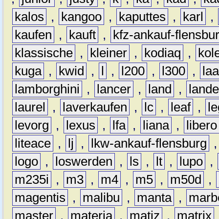
kalos
,
kangoo
,
kaputtes
,
karl
,
kaufen
,
kauft
,
kfz-ankauf-flensbu
klassische
,
kleiner
,
kodiaq
,
kol
kuga
,
kwid
,
l
,
l200
,
l300
,
la
lamborghini
,
lancer
,
land
,
lande
laurel
,
laverkaufen
,
lc
,
leaf
,
l
levorg
,
lexus
,
lfa
,
liana
,
libero
liteace
,
lj
,
lkw-ankauf-flensburg
logo
,
loswerden
,
ls
,
lt
,
lupo
,
m235i
,
m3
,
m4
,
m5
,
m50d
,
magentis
,
malibu
,
manta
,
marb
master
,
materia
,
matiz
,
matrix