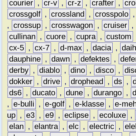
courier
,
cr-v
,
cr-z
,
crafter
,
cr
crossgolf
,
crossland
,
crosspolo
,
crossup
,
crosswagon
,
cruiser
,
cullinan
,
cuore
,
cupra
,
custom
cx-5
,
cx-7
,
d-max
,
dacia
,
dai
dauphine
,
dawn
,
defektes
,
defe
derby
,
diablo
,
dino
,
disco
,
dis
dokker
,
drive
,
drophead
,
ds
,
ds6
,
ducato
,
dune
,
durango
,
,
e-bulli
,
e-golf
,
e-klasse
,
e-meh
up
,
e3
,
e9
,
eclipse
,
ecoluxe
,
elan
,
elantra
,
elc
,
electric
,
ele