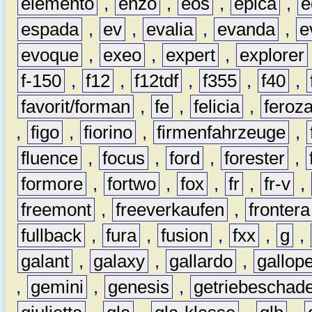
elemento
,
enzo
,
eos
,
epica
,
e
espada
,
ev
,
evalia
,
evanda
,
e
evoque
,
exeo
,
expert
,
explorer
f-150
,
f12
,
f12tdf
,
f355
,
f40
,
favorit/forman
,
fe
,
felicia
,
feroz
,
figo
,
fiorino
,
firmenfahrzeuge
,
fluence
,
focus
,
ford
,
forester
,
formore
,
fortwo
,
fox
,
fr
,
fr-v
,
freemont
,
freeverkaufen
,
frontera
fullback
,
fura
,
fusion
,
fxx
,
g
,
galant
,
galaxy
,
gallardo
,
gallop
,
gemini
,
genesis
,
getriebeschad