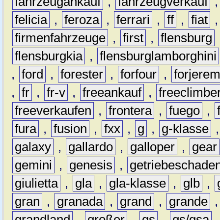
fahrzeugankauf
,
fahrzeugverkauf
felicia
,
feroza
,
ferrari
,
ff
,
fiat
firmenfahrzeuge
,
first
,
flensburg
flensburgkia
,
flensburglamborghini
,
ford
,
forester
,
forfour
,
forjere
,
fr
,
fr-v
,
freeankauf
,
freeclimbe
freeverkaufen
,
frontera
,
fuego
,
fura
,
fusion
,
fxx
,
g
,
g-klasse
galaxy
,
gallardo
,
galloper
,
gear
gemini
,
genesis
,
getriebeschade
giulietta
,
gla
,
gla-klasse
,
glb
,
gran
,
granada
,
grand
,
grande
grandland
,
großer
,
gs
,
gs/gsa