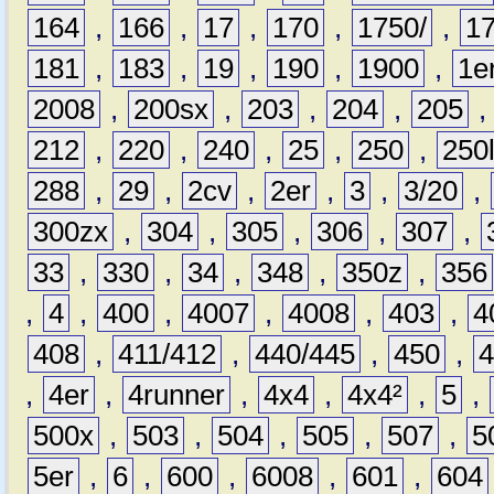
164
,
166
,
17
,
170
,
1750/
,
1
181
,
183
,
19
,
190
,
1900
,
1e
2008
,
200sx
,
203
,
204
,
205
212
,
220
,
240
,
25
,
250
,
250
288
,
29
,
2cv
,
2er
,
3
,
3/20
,
300zx
,
304
,
305
,
306
,
307
,
33
,
330
,
34
,
348
,
350z
,
356
,
4
,
400
,
4007
,
4008
,
403
,
4
408
,
411/412
,
440/445
,
450
,
,
4er
,
4runner
,
4x4
,
4x4²
,
5
,
500x
,
503
,
504
,
505
,
507
,
5
5er
,
6
,
600
,
6008
,
601
,
604