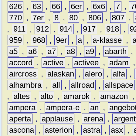
626
,
63
,
66
,
6er
,
6x6
,
7
,
7
770
,
7er
,
8
,
80
,
806
,
807
,
,
911
,
912
,
914
,
917
,
918
,
9
959
,
968
,
9er
,
a
,
a-klasse
,
a5
,
a6
,
a7
,
a8
,
a9
,
abarth
,
accord
,
active
,
activee
,
adam
aircross
,
alaskan
,
alero
,
alfa
,
alhambra
,
all
,
allroad
,
allspace
,
altes
,
alto
,
amarok
,
amazon
ampera
,
ampera-e
,
an
,
angebo
aperta
,
applause
,
arena
,
argen
ascona
,
asterion
,
astra
,
asx
,