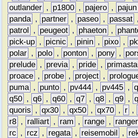
outlander
,
p1800
,
pajero
,
pajun
panda
,
partner
,
paseo
,
passat
patrol
,
peugeot
,
phaeton
,
phan
pick-up
,
picnic
,
pinin
,
pixo
,
p
polar
,
polo
,
ponton
,
pony
,
por
prelude
,
previa
,
pride
,
primasta
proace
,
probe
,
project
,
prologu
puma
,
punto
,
pv444
,
pv445
,
q50
,
q6
,
q60
,
q7
,
q8
,
q9
,
quoris
,
qx30
,
qx50
,
qx70
,
r
,
r8
,
ralliart
,
ram
,
range
,
range
rc
,
rcz
,
regata
,
reisemobil
,
re