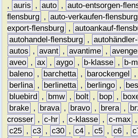
,
auris
,
auto
,
auto-entsorgen-flen
flensburg
,
auto-verkaufen-flensburg
export-flensburg
,
autoankauf-flensb
autohandel-flensburg
,
autohändler-
autos
,
avant
,
avantime
,
avenge
aveo
,
ax
,
aygo
,
b-klasse
,
b-m
baleno
,
barchetta
,
barockengel
berlina
,
berlinetta
,
berlingo
,
bes
bluebird
,
bmw
,
bolt
,
bop
,
box
brake
,
brava
,
bravo
,
brera
,
br
crosser
,
c-hr
,
c-klasse
,
c-max
c25
,
c3
,
c30
,
c4
,
c5
,
c6
,
c