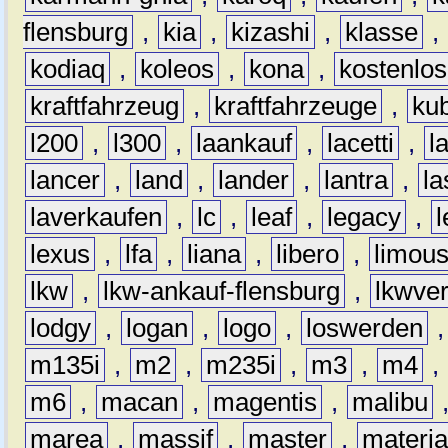
flensburg
,
kia
,
kizashi
,
klasse
,
kodiaq
,
koleos
,
kona
,
kostenlos
kraftfahrzeug
,
kraftfahrzeuge
,
kub
l200
,
l300
,
laankauf
,
lacetti
,
l
lancer
,
land
,
lander
,
lantra
,
la
laverkaufen
,
lc
,
leaf
,
legacy
,
lexus
,
lfa
,
liana
,
libero
,
limous
lkw
,
lkw-ankauf-flensburg
,
lkwver
lodgy
,
logan
,
logo
,
loswerden
m135i
,
m2
,
m235i
,
m3
,
m4
,
m6
,
macan
,
magentis
,
malibu
marea
,
massif
,
master
,
materi