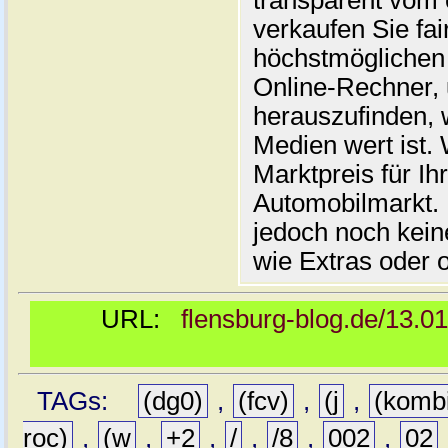
transparent vom 
verkaufen Sie fai
höchstmöglichen 
Online-Rechner,
herauszufinden, w
Medien wert ist. 
Marktpreis für I
Automobilmarkt. 
jedoch noch kein
wie Extras oder 
URL:
flensburg-blog.de/13.0
TAGs:
(dg0)
,
(fcv)
,
(j
,
(komb
roc)
,
(w
,
+2
,
/
,
/8
,
002
,
02