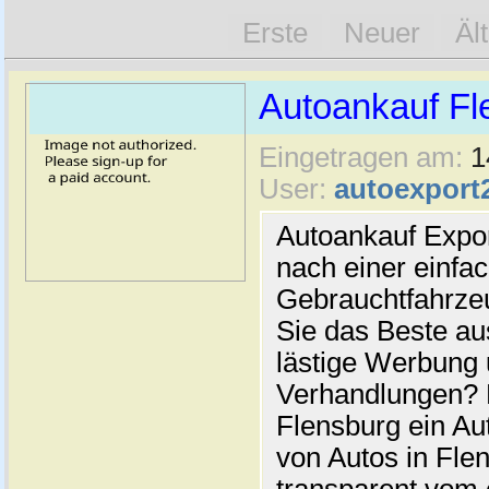
Erste
Neuer
Äl
Autoankauf Fl
Eingetragen am:
1
User:
autoexport
Autoankauf Expo
nach einer einfac
Gebrauchtfahrze
Sie das Beste au
lästige Werbung
Verhandlungen? 
Flensburg ein Au
von Autos in Flen