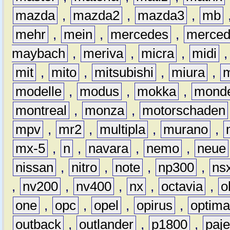
mazda
,
mazda2
,
mazda3
,
mb
mehr
,
mein
,
mercedes
,
merce
maybach
,
meriva
,
micra
,
midi
mit
,
mito
,
mitsubishi
,
miura
,
modelle
,
modus
,
mokka
,
mond
montreal
,
monza
,
motorschaden
mpv
,
mr2
,
multipla
,
murano
,
mx-5
,
n
,
navara
,
nemo
,
neue
nissan
,
nitro
,
note
,
np300
,
ns
,
nv200
,
nv400
,
nx
,
octavia
,
o
one
,
opc
,
opel
,
opirus
,
optim
outback
,
outlander
,
p1800
,
paje