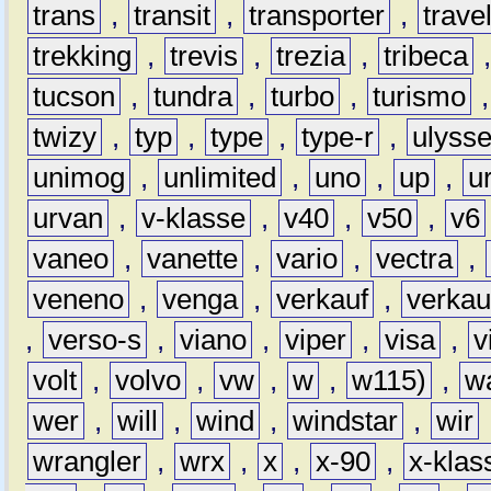
trans
,
transit
,
transporter
,
travel
trekking
,
trevis
,
trezia
,
tribeca
tucson
,
tundra
,
turbo
,
turismo
twizy
,
typ
,
type
,
type-r
,
ulyss
unimog
,
unlimited
,
uno
,
up
,
u
urvan
,
v-klasse
,
v40
,
v50
,
v6
vaneo
,
vanette
,
vario
,
vectra
,
veneno
,
venga
,
verkauf
,
verkau
,
verso-s
,
viano
,
viper
,
visa
,
v
volt
,
volvo
,
vw
,
w
,
w115)
,
w
wer
,
will
,
wind
,
windstar
,
wir
wrangler
,
wrx
,
x
,
x-90
,
x-klas