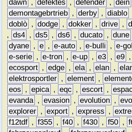
dawn
,
defektes
,
defender
,
dein
demontagebrtrieb
,
derby
,
diablo
doblò
,
dodge
,
dokker
,
drive
,
,
ds4
,
ds5
,
ds6
,
ducato
,
dune
dyane
,
e
,
e-auto
,
e-bulli
,
e-gol
e-serie
,
e-tron
,
e-up
,
e3
,
e9
ecosport
,
edge
,
ela
,
elan
,
ela
elektrosportler
,
element
,
element
eos
,
epica
,
eqc
,
escort
,
espa
evanda
,
evasion
,
evolution
,
ev
explorer
,
export
,
express
,
extr
f12tdf
,
f355
,
f40
,
f430
,
f50
,
f