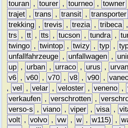
touran
,
tourer
,
tourneo
,
towner
trajet
,
trans
,
transit
,
transporter
trekking
,
trevis
,
trezia
,
tribeca
trs
,
tt
,
tts
,
tucson
,
tundra
,
tu
twingo
,
twintop
,
twizy
,
typ
,
ty
unfallfahrzeuge
,
unfallwagen
,
un
up
,
urban
,
urraco
,
urus
,
urva
v6
,
v60
,
v70
,
v8
,
v90
,
vane
,
vel
,
velar
,
veloster
,
veneno
,
verkaufen
,
verschrotten
,
verschro
verso-s
,
viano
,
viper
,
visa
,
vi
volt
,
volvo
,
vw
,
w
,
w115)
,
w