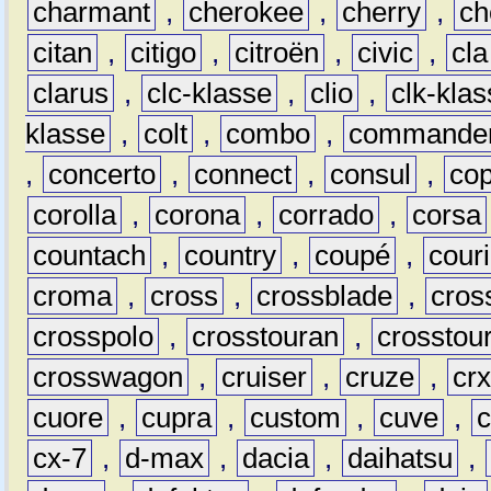
charmant
,
cherokee
,
cherry
,
ch
citan
,
citigo
,
citroën
,
civic
,
cla
clarus
,
clc-klasse
,
clio
,
clk-kla
klasse
,
colt
,
combo
,
commande
,
concerto
,
connect
,
consul
,
co
corolla
,
corona
,
corrado
,
corsa
countach
,
country
,
coupé
,
couri
croma
,
cross
,
crossblade
,
cros
crosspolo
,
crosstouran
,
crosstou
crosswagon
,
cruiser
,
cruze
,
cr
cuore
,
cupra
,
custom
,
cuve
,
cx-7
,
d-max
,
dacia
,
daihatsu
,