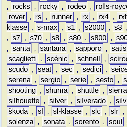
,
rocks
,
rocky
,
rodeo
,
rolls-royc
rover
,
rs
,
runner
,
rx
,
rx4
,
rx
klasse
,
s-max
,
s1
,
s2000
,
s3
,
s7
,
s70
,
s8
,
s80
,
s800
,
s9
,
santa
,
santana
,
sapporo
,
satis
scaglietti
,
scénic
,
schnell
,
sciro
scudo
,
seat
,
sec
,
sedici
,
seic
serena
,
sergio
,
serie
,
sesto
,
shooting
,
shuma
,
shuttle
,
sierr
silhouette
,
silver
,
silverado
,
silv
škoda
,
sl
,
sl-klasse
,
slc
,
slr
,
solenza
,
sonata
,
sorento
,
soul