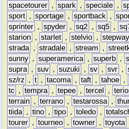
spacetourer
,
spark
,
speciale
,
s
sport
,
sportage
,
sportback
,
spo
sprinter
,
spyder
,
sq2
,
sq5
,
sq
starion
,
starlet
,
stelvio
,
stepwa
strada
,
stradale
,
stream
,
street
sunny
,
superamerica
,
superb
,
supra
,
suv
,
suzuki
,
sv
,
svr
,
sz/rz
,
t
,
tacoma
,
taft
,
tahoe
,
tc
,
tempra
,
tepee
,
tercel
,
teri
terrain
,
terrano
,
testarossa
,
thu
tiida
,
tino
,
tipo
,
toledo
,
totals
tourer
,
tourneo
,
towner
,
toyota