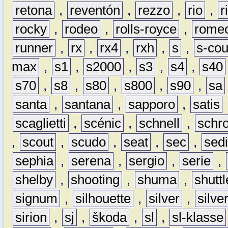
retona
,
reventón
,
rezzo
,
rio
,
r
rocky
,
rodeo
,
rolls-royce
,
rome
runner
,
rx
,
rx4
,
rxh
,
s
,
s-co
max
,
s1
,
s2000
,
s3
,
s4
,
s40
s70
,
s8
,
s80
,
s800
,
s90
,
sa
santa
,
santana
,
sapporo
,
satis
scaglietti
,
scénic
,
schnell
,
schro
,
scout
,
scudo
,
seat
,
sec
,
sedi
sephia
,
serena
,
sergio
,
serie
,
shelby
,
shooting
,
shuma
,
shuttl
signum
,
silhouette
,
silver
,
silve
sirion
,
sj
,
škoda
,
sl
,
sl-klasse