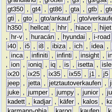
gt350
,
gt4
,
gt86
,
gta
,
gtb
,
gt
gti
,
gto
,
gto/ankauf
,
gto/verkauf
h350
,
hellcat
,
hhr
,
hiace
,
hijet
,
hr-v
,
huracán
,
hyundai
,
i-road
i40
,
i5
,
i8
,
ibiza
,
ich
,
idea
,
,
inca
,
infiniti
,
infinti
,
insight
,
i
,
ion
,
ioniq
,
iq
,
is
,
isetta
,
isl
ix20
,
ix25
,
ix35
,
ix55
,
j1
,
j5
jeep
,
jetta
,
jetztautoverkaufen
,
juke
,
jumper
,
jumpy
,
junior
,
j
kadett
,
kadjar
,
käfer
,
kalos
,
k
karmann-ghia
,
karoq
,
kaufen
,
k