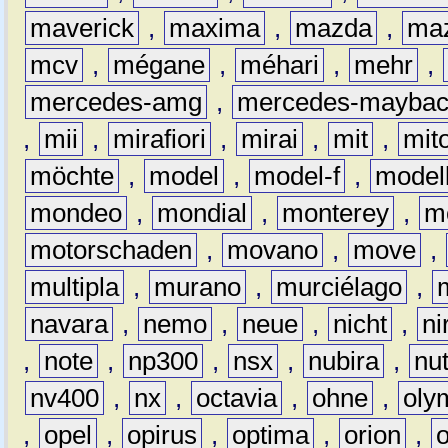
maverick
,
maxima
,
mazda
,
ma
mcv
,
mégane
,
méhari
,
mehr
,
mercedes-amg
,
mercedes-mayba
,
mii
,
mirafiori
,
mirai
,
mit
,
mit
möchte
,
model
,
model-f
,
model
mondeo
,
mondial
,
monterey
,
m
motorschaden
,
movano
,
move
,
multipla
,
murano
,
murciélago
,
navara
,
nemo
,
neue
,
nicht
,
ni
,
note
,
np300
,
nsx
,
nubira
,
nu
nv400
,
nx
,
octavia
,
ohne
,
oly
,
opel
,
opirus
,
optima
,
orion
,