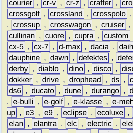
courier
,
cr-v
,
cr-z
,
crafter
,
cr
crossgolf
,
crossland
,
crosspolo
,
crossup
,
crosswagon
,
cruiser
,
cullinan
,
cuore
,
cupra
,
custom
cx-5
,
cx-7
,
d-max
,
dacia
,
dai
dauphine
,
dawn
,
defektes
,
defe
derby
,
diablo
,
dino
,
disco
,
dis
dokker
,
drive
,
drophead
,
ds
,
ds6
,
ducato
,
dune
,
durango
,
,
e-bulli
,
e-golf
,
e-klasse
,
e-meh
up
,
e3
,
e9
,
eclipse
,
ecoluxe
,
elan
,
elantra
,
elc
,
electric
,
ele