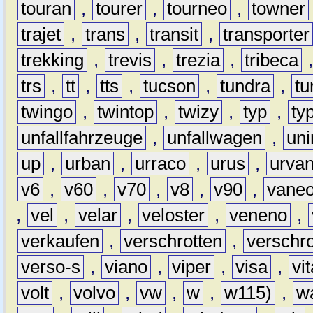
touran
,
tourer
,
tourneo
,
towner
trajet
,
trans
,
transit
,
transporter
trekking
,
trevis
,
trezia
,
tribeca
trs
,
tt
,
tts
,
tucson
,
tundra
,
tu
twingo
,
twintop
,
twizy
,
typ
,
ty
unfallfahrzeuge
,
unfallwagen
,
un
up
,
urban
,
urraco
,
urus
,
urva
v6
,
v60
,
v70
,
v8
,
v90
,
vane
,
vel
,
velar
,
veloster
,
veneno
,
verkaufen
,
verschrotten
,
verschro
verso-s
,
viano
,
viper
,
visa
,
vi
volt
,
volvo
,
vw
,
w
,
w115)
,
w