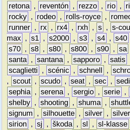
retona
,
reventón
,
rezzo
,
rio
,
r
rocky
,
rodeo
,
rolls-royce
,
rome
runner
,
rx
,
rx4
,
rxh
,
s
,
s-co
max
,
s1
,
s2000
,
s3
,
s4
,
s40
s70
,
s8
,
s80
,
s800
,
s90
,
sa
santa
,
santana
,
sapporo
,
satis
scaglietti
,
scénic
,
schnell
,
schro
,
scout
,
scudo
,
seat
,
sec
,
sedi
sephia
,
serena
,
sergio
,
serie
,
shelby
,
shooting
,
shuma
,
shuttl
signum
,
silhouette
,
silver
,
silve
sirion
,
sj
,
škoda
,
sl
,
sl-klasse