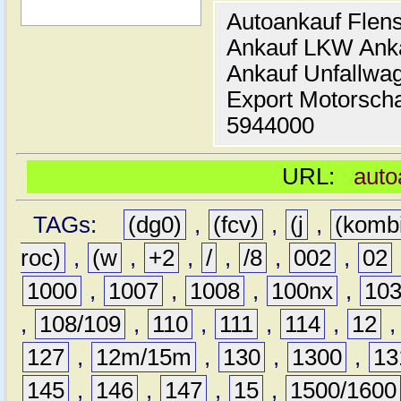
Autoankauf Flen
Ankauf LKW Ank
Ankauf Unfallwa
Export Motorsch
5944000
URL:
auto
TAGs:
(dg0)
,
(fcv)
,
(j
,
(komb
roc)
,
(w
,
+2
,
/
,
/8
,
002
,
02
1000
,
1007
,
1008
,
100nx
,
10
,
108/109
,
110
,
111
,
114
,
12
127
,
12m/15m
,
130
,
1300
,
13
145
,
146
,
147
,
15
,
1500/1600