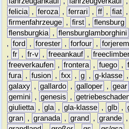
fahrzeugankauf
,
fahrzeugverkauf
felicia
,
feroza
,
ferrari
,
ff
,
fiat
firmenfahrzeuge
,
first
,
flensburg
flensburgkia
,
flensburglamborghini
,
ford
,
forester
,
forfour
,
forjere
,
fr
,
fr-v
,
freeankauf
,
freeclimbe
freeverkaufen
,
frontera
,
fuego
,
fura
,
fusion
,
fxx
,
g
,
g-klasse
galaxy
,
gallardo
,
galloper
,
gear
gemini
,
genesis
,
getriebeschade
giulietta
,
gla
,
gla-klasse
,
glb
,
gran
,
granada
,
grand
,
grande
grandland
,
großer
,
gs
,
gs/gsa