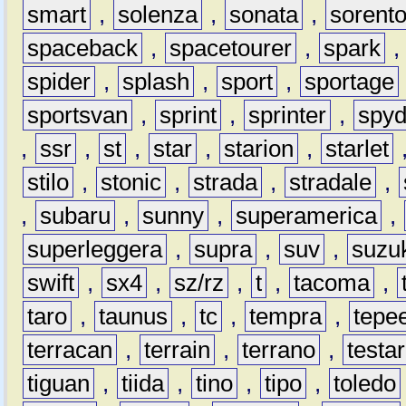
smart
,
solenza
,
sonata
,
sorent
spaceback
,
spacetourer
,
spark
spider
,
splash
,
sport
,
sportage
sportsvan
,
sprint
,
sprinter
,
spyd
,
ssr
,
st
,
star
,
starion
,
starlet
stilo
,
stonic
,
strada
,
stradale
,
,
subaru
,
sunny
,
superamerica
,
superleggera
,
supra
,
suv
,
suzu
swift
,
sx4
,
sz/rz
,
t
,
tacoma
,
taro
,
taunus
,
tc
,
tempra
,
tepe
terracan
,
terrain
,
terrano
,
testa
tiguan
,
tiida
,
tino
,
tipo
,
toledo