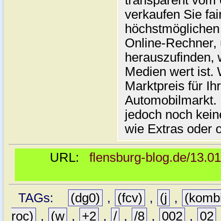
transparent vom 
verkaufen Sie fai
höchstmöglichen 
Online-Rechner,
herauszufinden, w
Medien wert ist. 
Marktpreis für I
Automobilmarkt. 
jedoch noch kein
wie Extras oder 
URL:
flensburg-blog.de/13.0
TAGs:
(dg0)
,
(fcv)
,
(j
,
(komb
roc)
,
(w
,
+2
,
/
,
/8
,
002
,
02