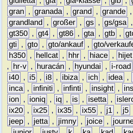
giulietta
,
gla
,
gla-klasse
,
glb
,
gran
,
granada
,
grand
,
grande
grandland
,
großer
,
gs
,
gs/gsa
gt350
,
gt4
,
gt86
,
gta
,
gtb
,
gt
gti
,
gto
,
gto/ankauf
,
gto/verkauf
h350
,
hellcat
,
hhr
,
hiace
,
hijet
,
hr-v
,
huracán
,
hyundai
,
i-road
i40
,
i5
,
i8
,
ibiza
,
ich
,
idea
,
inca
,
infiniti
,
infinti
,
insight
,
in
ion
,
ioniq
,
iq
,
is
,
isetta
,
isler
ix20
,
ix25
,
ix35
,
ix55
,
j1
,
j5
jeep
,
jetta
,
jimny
,
joice
,
journ
,
junior
,
justy
,
k
,
ka
,
kad
,
ka