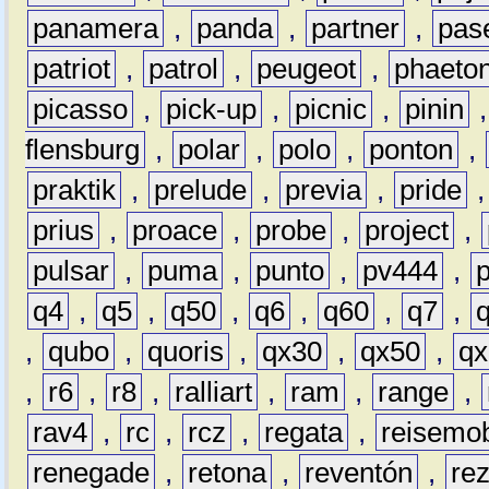
panamera
,
panda
,
partner
,
pas
patriot
,
patrol
,
peugeot
,
phaeto
picasso
,
pick-up
,
picnic
,
pinin
flensburg
,
polar
,
polo
,
ponton
,
praktik
,
prelude
,
previa
,
pride
prius
,
proace
,
probe
,
project
,
pulsar
,
puma
,
punto
,
pv444
,
q4
,
q5
,
q50
,
q6
,
q60
,
q7
,
,
qubo
,
quoris
,
qx30
,
qx50
,
qx
,
r6
,
r8
,
ralliart
,
ram
,
range
,
rav4
,
rc
,
rcz
,
regata
,
reisemob
renegade
,
retona
,
reventón
,
re