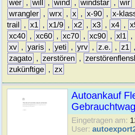
wer
,
will
,
wind
,
windstar
,
wir
wrangler
,
wrx
,
x
,
x-90
,
x-klas
trail
,
x1
,
x1/9
,
x2
,
x3
,
x4
,
x
xc40
,
xc60
,
xc70
,
xc90
,
xl1
,
xv
,
yaris
,
yeti
,
yrv
,
z.e.
,
z1
zagato
,
zerstören
,
zerstörenflen
zukünftige
,
zx
Autoankauf Fl
Gebrauchtwage
Eingetragen am:
1
User:
autoexport