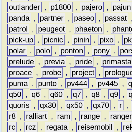
outlander
,
p1800
,
pajero
,
pajun
panda
,
partner
,
paseo
,
passat
patrol
,
peugeot
,
phaeton
,
phan
pick-up
,
picnic
,
pinin
,
pixo
,
p
polar
,
polo
,
ponton
,
pony
,
por
prelude
,
previa
,
pride
,
primasta
proace
,
probe
,
project
,
prologu
puma
,
punto
,
pv444
,
pv445
,
q50
,
q6
,
q60
,
q7
,
q8
,
q9
,
quoris
,
qx30
,
qx50
,
qx70
,
r
,
r8
,
ralliart
,
ram
,
range
,
range
rc
,
rcz
,
regata
,
reisemobil
,
re