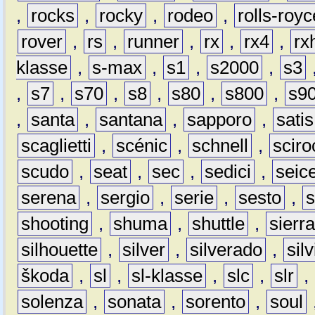
,
rocks
,
rocky
,
rodeo
,
rolls-royc
rover
,
rs
,
runner
,
rx
,
rx4
,
rx
klasse
,
s-max
,
s1
,
s2000
,
s3
,
s7
,
s70
,
s8
,
s80
,
s800
,
s9
,
santa
,
santana
,
sapporo
,
satis
scaglietti
,
scénic
,
schnell
,
sciro
scudo
,
seat
,
sec
,
sedici
,
seic
serena
,
sergio
,
serie
,
sesto
,
shooting
,
shuma
,
shuttle
,
sierr
silhouette
,
silver
,
silverado
,
silv
škoda
,
sl
,
sl-klasse
,
slc
,
slr
,
solenza
,
sonata
,
sorento
,
soul