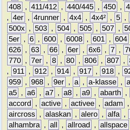
408
,
411/412
,
440/445
,
450
,
,
4er
,
4runner
,
4x4
,
4x4²
,
5
,
500x
,
503
,
504
,
505
,
507
,
5
5er
,
6
,
600
,
6008
,
601
,
604
626
,
63
,
66
,
6er
,
6x6
,
7
,
7
770
,
7er
,
8
,
80
,
806
,
807
,
,
911
,
912
,
914
,
917
,
918
,
9
959
,
968
,
9er
,
a
,
a-klasse
,
a5
,
a6
,
a7
,
a8
,
a9
,
abarth
,
accord
,
active
,
activee
,
adam
aircross
,
alaskan
,
alero
,
alfa
,
alhambra
,
all
,
allroad
,
allspace