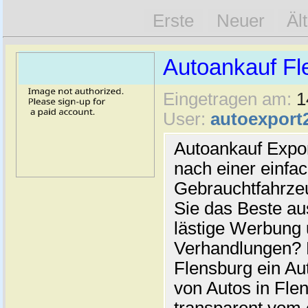
Erste
Neuer
Äl
Autoankauf Fl
Eingetragen am:
1
User:
autoexport
Autoankauf Expo
nach einer einfac
Gebrauchtfahrze
Sie das Beste au
lästige Werbung
Verhandlungen? 
Flensburg ein Au
von Autos in Flen