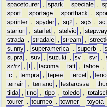
spacetourer
,
spark
,
speciale
,
s
sport
,
sportage
,
sportback
,
spo
sprinter
,
spyder
,
sq2
,
sq5
,
sq
starion
,
starlet
,
stelvio
,
stepwa
strada
,
stradale
,
stream
,
street
sunny
,
superamerica
,
superb
,
supra
,
suv
,
suzuki
,
sv
,
svr
,
sz/rz
,
t
,
tacoma
,
taft
,
tahoe
,
tc
,
tempra
,
tepee
,
tercel
,
teri
terrain
,
terrano
,
testarossa
,
thu
tiida
,
tino
,
tipo
,
toledo
,
totals
tourer
,
tourneo
,
towner
,
toyota