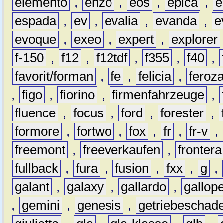
elemento
,
enzo
,
eos
,
epica
,
e
espada
,
ev
,
evalia
,
evanda
,
e
evoque
,
exeo
,
expert
,
explorer
f-150
,
f12
,
f12tdf
,
f355
,
f40
,
favorit/forman
,
fe
,
felicia
,
feroz
,
figo
,
fiorino
,
firmenfahrzeuge
,
fluence
,
focus
,
ford
,
forester
,
formore
,
fortwo
,
fox
,
fr
,
fr-v
,
freemont
,
freeverkaufen
,
frontera
fullback
,
fura
,
fusion
,
fxx
,
g
,
galant
,
galaxy
,
gallardo
,
gallop
,
gemini
,
genesis
,
getriebeschad