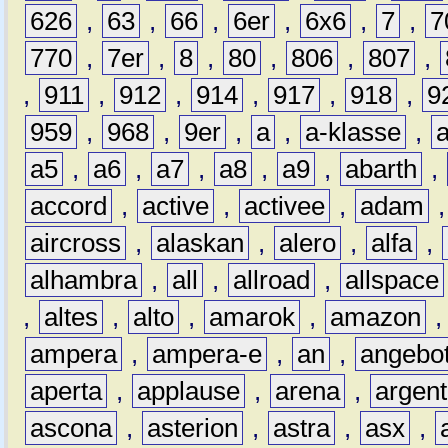
626
,
63
,
66
,
6er
,
6x6
,
7
,
7
770
,
7er
,
8
,
80
,
806
,
807
,
,
911
,
912
,
914
,
917
,
918
,
9
959
,
968
,
9er
,
a
,
a-klasse
,
a5
,
a6
,
a7
,
a8
,
a9
,
abarth
,
accord
,
active
,
activee
,
adam
aircross
,
alaskan
,
alero
,
alfa
,
alhambra
,
all
,
allroad
,
allspace
,
altes
,
alto
,
amarok
,
amazon
ampera
,
ampera-e
,
an
,
angebo
aperta
,
applause
,
arena
,
argen
ascona
,
asterion
,
astra
,
asx
,