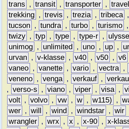
trans
,
transit
,
transporter
,
travel
trekking
,
trevis
,
trezia
,
tribeca
tucson
,
tundra
,
turbo
,
turismo
twizy
,
typ
,
type
,
type-r
,
ulyss
unimog
,
unlimited
,
uno
,
up
,
u
urvan
,
v-klasse
,
v40
,
v50
,
v6
vaneo
,
vanette
,
vario
,
vectra
,
veneno
,
venga
,
verkauf
,
verkau
,
verso-s
,
viano
,
viper
,
visa
,
v
volt
,
volvo
,
vw
,
w
,
w115)
,
w
wer
,
will
,
wind
,
windstar
,
wir
wrangler
,
wrx
,
x
,
x-90
,
x-klas