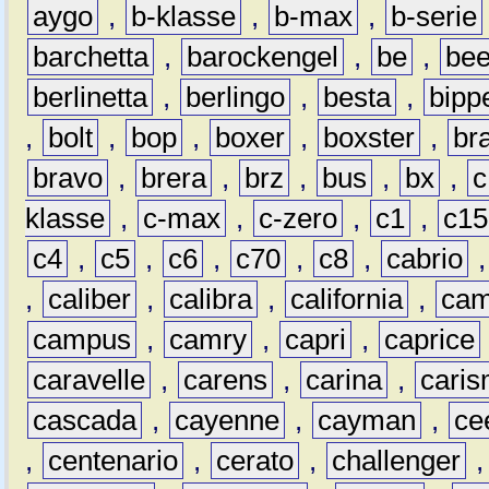
aygo
,
b-klasse
,
b-max
,
b-serie
barchetta
,
barockengel
,
be
,
be
berlinetta
,
berlingo
,
besta
,
bipp
,
bolt
,
bop
,
boxer
,
boxster
,
br
bravo
,
brera
,
brz
,
bus
,
bx
,
c
klasse
,
c-max
,
c-zero
,
c1
,
c15
c4
,
c5
,
c6
,
c70
,
c8
,
cabrio
,
caliber
,
calibra
,
california
,
cam
campus
,
camry
,
capri
,
caprice
caravelle
,
carens
,
carina
,
cari
cascada
,
cayenne
,
cayman
,
ce
,
centenario
,
cerato
,
challenger