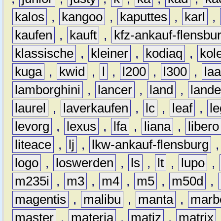
kalos
,
kangoo
,
kaputtes
,
karl
,
kaufen
,
kauft
,
kfz-ankauf-flensbu
klassische
,
kleiner
,
kodiaq
,
kol
kuga
,
kwid
,
l
,
l200
,
l300
,
la
lamborghini
,
lancer
,
land
,
lande
laurel
,
laverkaufen
,
lc
,
leaf
,
l
levorg
,
lexus
,
lfa
,
liana
,
libero
liteace
,
lj
,
lkw-ankauf-flensburg
logo
,
loswerden
,
ls
,
lt
,
lupo
,
m235i
,
m3
,
m4
,
m5
,
m50d
,
magentis
,
malibu
,
manta
,
marb
master
,
materia
,
matiz
,
matrix