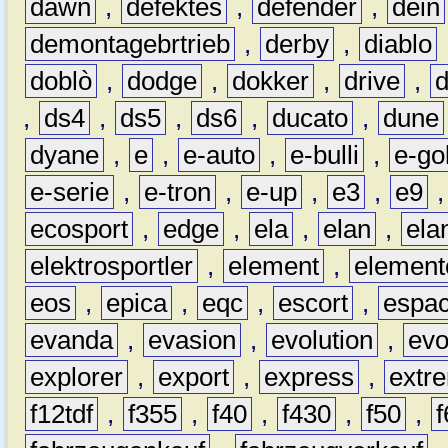
dawn
,
defektes
,
defender
,
dein
demontagebrtrieb
,
derby
,
diablo
doblò
,
dodge
,
dokker
,
drive
,
,
ds4
,
ds5
,
ds6
,
ducato
,
dune
dyane
,
e
,
e-auto
,
e-bulli
,
e-gol
e-serie
,
e-tron
,
e-up
,
e3
,
e9
ecosport
,
edge
,
ela
,
elan
,
ela
elektrosportler
,
element
,
element
eos
,
epica
,
eqc
,
escort
,
espa
evanda
,
evasion
,
evolution
,
ev
explorer
,
export
,
express
,
extr
f12tdf
,
f355
,
f40
,
f430
,
f50
,
f