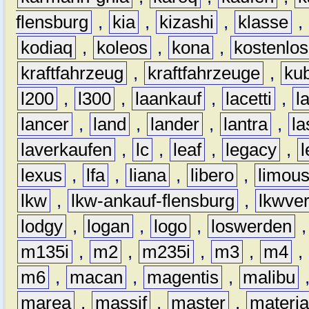
flensburg
,
kia
,
kizashi
,
klasse
,
kodiaq
,
koleos
,
kona
,
kostenlos
kraftfahrzeug
,
kraftfahrzeuge
,
kub
l200
,
l300
,
laankauf
,
lacetti
,
l
lancer
,
land
,
lander
,
lantra
,
la
laverkaufen
,
lc
,
leaf
,
legacy
,
lexus
,
lfa
,
liana
,
libero
,
limous
lkw
,
lkw-ankauf-flensburg
,
lkwver
lodgy
,
logan
,
logo
,
loswerden
m135i
,
m2
,
m235i
,
m3
,
m4
,
m6
,
macan
,
magentis
,
malibu
marea
,
massif
,
master
,
materi