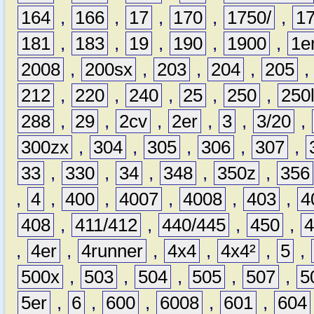
164
,
166
,
17
,
170
,
1750/
,
1
181
,
183
,
19
,
190
,
1900
,
1e
2008
,
200sx
,
203
,
204
,
205
212
,
220
,
240
,
25
,
250
,
250
288
,
29
,
2cv
,
2er
,
3
,
3/20
,
300zx
,
304
,
305
,
306
,
307
,
33
,
330
,
34
,
348
,
350z
,
356
,
4
,
400
,
4007
,
4008
,
403
,
4
408
,
411/412
,
440/445
,
450
,
,
4er
,
4runner
,
4x4
,
4x4²
,
5
,
500x
,
503
,
504
,
505
,
507
,
5
5er
,
6
,
600
,
6008
,
601
,
604