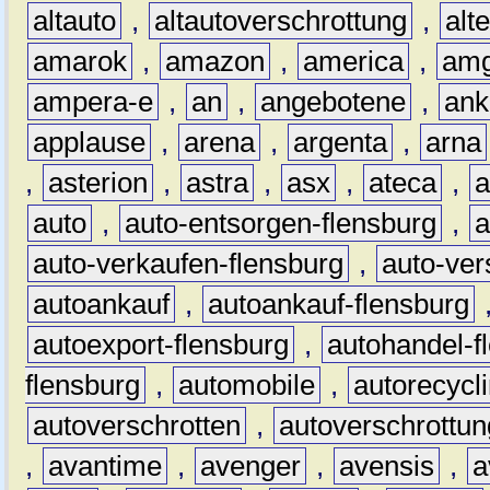
altauto
,
altautoverschrottung
,
alt
amarok
,
amazon
,
america
,
am
ampera-e
,
an
,
angebotene
,
ank
applause
,
arena
,
argenta
,
arna
,
asterion
,
astra
,
asx
,
ateca
,
a
auto
,
auto-entsorgen-flensburg
,
a
auto-verkaufen-flensburg
,
auto-ver
autoankauf
,
autoankauf-flensburg
autoexport-flensburg
,
autohandel-f
flensburg
,
automobile
,
autorecycl
autoverschrotten
,
autoverschrottun
,
avantime
,
avenger
,
avensis
,
a