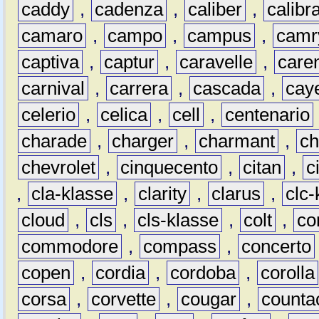
caddy
,
cadenza
,
caliber
,
calibr
camaro
,
campo
,
campus
,
camr
captiva
,
captur
,
caravelle
,
care
carnival
,
carrera
,
cascada
,
cay
celerio
,
celica
,
cell
,
centenario
charade
,
charger
,
charmant
,
ch
chevrolet
,
cinquecento
,
citan
,
c
,
cla-klasse
,
clarity
,
clarus
,
clc-
cloud
,
cls
,
cls-klasse
,
colt
,
c
commodore
,
compass
,
concerto
copen
,
cordia
,
cordoba
,
corolla
corsa
,
corvette
,
cougar
,
counta