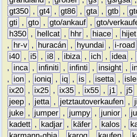
gt350
,
gt4
,
gt86
,
gta
,
gtb
,
gt
gti
,
gto
,
gto/ankauf
,
gto/verkauf
h350
,
hellcat
,
hhr
,
hiace
,
hijet
,
hr-v
,
huracán
,
hyundai
,
i-road
i40
,
i5
,
i8
,
ibiza
,
ich
,
idea
,
,
inca
,
infiniti
,
infinti
,
insight
,
i
,
ion
,
ioniq
,
iq
,
is
,
isetta
,
isl
ix20
,
ix25
,
ix35
,
ix55
,
j1
,
j5
jeep
,
jetta
,
jetztautoverkaufen
,
juke
,
jumper
,
jumpy
,
junior
,
j
kadett
,
kadjar
,
käfer
,
kalos
,
k
karmann-ghia
,
karoq
,
kaufen
,
k