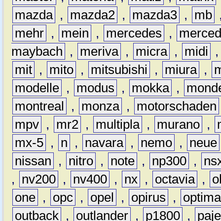
mazda
,
mazda2
,
mazda3
,
mb
mehr
,
mein
,
mercedes
,
merce
maybach
,
meriva
,
micra
,
midi
mit
,
mito
,
mitsubishi
,
miura
,
modelle
,
modus
,
mokka
,
mond
montreal
,
monza
,
motorschaden
mpv
,
mr2
,
multipla
,
murano
,
mx-5
,
n
,
navara
,
nemo
,
neue
nissan
,
nitro
,
note
,
np300
,
ns
,
nv200
,
nv400
,
nx
,
octavia
,
o
one
,
opc
,
opel
,
opirus
,
optim
outback
,
outlander
,
p1800
,
paje