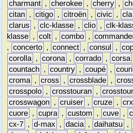
charmant
,
cherokee
,
cherry
,
ch
citan
,
citigo
,
citroën
,
civic
,
cla
clarus
,
clc-klasse
,
clio
,
clk-kla
klasse
,
colt
,
combo
,
commande
,
concerto
,
connect
,
consul
,
co
corolla
,
corona
,
corrado
,
corsa
countach
,
country
,
coupé
,
couri
croma
,
cross
,
crossblade
,
cros
crosspolo
,
crosstouran
,
crosstou
crosswagon
,
cruiser
,
cruze
,
cr
cuore
,
cupra
,
custom
,
cuve
,
cx-7
,
d-max
,
dacia
,
daihatsu
,