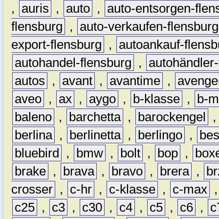
,
auris
,
auto
,
auto-entsorgen-flen
flensburg
,
auto-verkaufen-flensburg
export-flensburg
,
autoankauf-flensb
autohandel-flensburg
,
autohändler-
autos
,
avant
,
avantime
,
avenge
aveo
,
ax
,
aygo
,
b-klasse
,
b-m
baleno
,
barchetta
,
barockengel
berlina
,
berlinetta
,
berlingo
,
bes
bluebird
,
bmw
,
bolt
,
bop
,
box
brake
,
brava
,
bravo
,
brera
,
br
crosser
,
c-hr
,
c-klasse
,
c-max
c25
,
c3
,
c30
,
c4
,
c5
,
c6
,
c