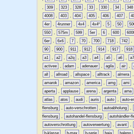
,
309
,
323
,
328
,
33
,
330
,
34
,
348
4008
,
403
,
404
,
405
,
406
,
407
,
4
4er
,
4runner
,
4x4
,
4x4²
,
5
,
50
,
50
550
,
575m
,
599
,
5er
,
6
,
600
,
600
6er
,
6x6
,
7
,
70
,
700
,
718
,
742
,
90
,
900
,
911
,
912
,
914
,
917
,
918
a1
,
a2
,
a2q
,
a3
,
a4
,
a5
,
a6
,
a
activee
,
adam
,
adenauer
,
agila
,
air
,
all
,
allroad
,
allspace
,
alltrack
,
almera
amarok
,
amazon
,
america
,
amg
,
ami
aperta
,
applause
,
arena
,
argenta
,
arna
atlas
,
atos
,
audi
,
auris
,
auto
,
auto-e
flensburg
,
auto-verschrotten
,
autoabholung
,
flensburg
,
autohandel-flensburg
,
autohändler-f
autoverschrottung
,
autoverwertung
,
avant
,
b-klasse
,
b-max
,
b-serie
,
baja
,
baleno