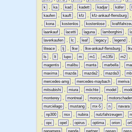
k
,
ka
,
kad
,
kadett
,
kadjar
,
käfer
,
kaufen
,
kauft
,
kfz
,
kfz-ankauf-flensburg
,
kona
,
kostenlos
,
kostenlose
,
kraftfahrze
laankauf
,
lacetti
,
laguna
,
lamborghini
,
l
laverkaufen
,
lc
,
leaf
,
legacy
,
legend
,
liteace
,
lj
,
lkw
,
lkw-ankauf-flensburg
,
lk
ls
,
lt
,
lupo
,
m
,
m1
,
m135i
,
m2
,
magentis
,
malibu
,
manta
,
marbella
,
ma
maxima
,
mazda
,
mazda2
,
mazda3
,
mb
mercedes-amg
,
mercedes-maybach
,
meriva
mitsubishi
,
miura
,
möchte
,
model
,
mode
monterey
,
montreal
,
monza
,
motorschade
murciélago
,
mustang
,
mx-5
,
n
,
navara
,
np300
,
nsx
,
nubira
,
nutzfahrzeugen
,
n
,
opc
,
opel
,
opirus
,
optima
,
orion
,
or
panamera
,
panda
,
partner
,
paseo
,
pass