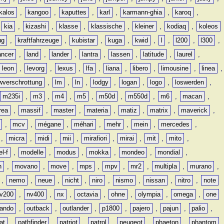
kalos
,
kangoo
,
kaputtes
,
karl
,
karmann-ghia
,
karoq
,
,
kia
,
kizashi
,
klasse
,
klassische
,
kleiner
,
kodiaq
,
koleos
ug
,
kraftfahrzeuge
,
kubistar
,
kuga
,
kwid
,
l
,
l200
,
l300
,
ancer
,
land
,
lander
,
lantra
,
lassen
,
latitude
,
laurel
,
leon
,
levorg
,
lexus
,
lfa
,
liana
,
libero
,
limousine
,
linea
,
wverschrottung
,
lm
,
ln
,
lodgy
,
logan
,
logo
,
loswerden
,
m235i
,
m3
,
m4
,
m5
,
m50d
,
m550d
,
m6
,
macan
,
rea
,
massif
,
master
,
materia
,
matiz
,
matrix
,
maverick
,
,
mcv
,
mégane
,
méhari
,
mehr
,
mein
,
mercedes
,
,
micra
,
midi
,
mii
,
mirafiori
,
mirai
,
mit
,
mito
,
l-f
,
modelle
,
modus
,
mokka
,
mondeo
,
mondial
,
n
,
movano
,
move
,
mps
,
mpv
,
mr2
,
multipla
,
murano
,
,
nemo
,
neue
,
nicht
,
niro
,
nismo
,
nissan
,
nitro
,
note
v200
,
nv400
,
nx
,
octavia
,
ohne
,
olympia
,
omega
,
one
lando
,
outback
,
outlander
,
p1800
,
pajero
,
pajun
,
palio
,
at
,
pathfinder
,
patriot
,
patrol
,
peugeot
,
phaeton
,
phantom