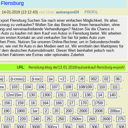
 Flensburg
:
14-01-2018 (13:12:43)
von User:
autoexport24
PROFIL
xport Flensburg Suchen Sie nach einer einfachen Möglichkeit, Ihr altes
rzeug zu verkaufen? Wollen Sie das Beste aus Ihnen herausholen, ohne
ung und nervenaufreibende Verhandlungen? Nutzen Sie die Chance in
 Auto zu kaufen mit dem Kauf von Autos in Flensburg bietet. Wir arbeiten
vom ersten Kontakt an und verkaufen Sie fair für jedes Auto zum
hen Preis. Nutzen Sie unseren Online-Rechner, um in Sekundenschnelle
n, wie viel Ihr Auto in den Medien wert ist. Wir ermitteln den Marktpreis für
uf dem deutschen Automobilmarkt. Dieser Wert beinhaltet jedoch noch
lichen Faktoren wie Extras oder optionales Zubehör.
URL:
flensburg-blog.de/13.01.2018/autoankauf-flensburg-export/
a)
,
(t-cross)
,
(t-roc)
,
(w
,
+2
,
/
,
/8
,
002
,
02
,
06
,
0nx
,
103
,
104
,
106
,
107
,
108
,
108/109
,
110
,
111
,
,
12m/15m
,
130
,
1300
,
131
,
132
,
138
,
14
,
140
,
,
156
,
159
,
16
,
164
,
166
,
17
,
170
,
1750/
,
,
190
,
1900
,
1er
,
2
,
20
,
200
,
2000
,
2008
,
200sx
,
,
212
,
220
,
240
,
25
,
250
,
250lm
,
260
,
2600
,
275
,
300
,
3000
,
3008
,
300zx
,
304
,
305
,
306
,
307
,
308