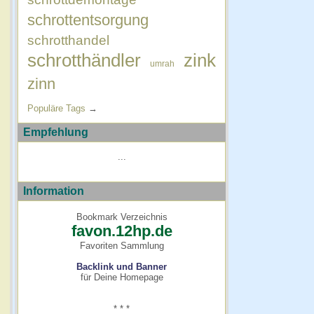
schrottentsorgung
schrotthandel
schrotthändler
zink
umrah
zinn
Populäre Tags
→
Empfehlung
...
Information
Bookmark Verzeichnis
favon.12hp.de
Favoriten Sammlung
Backlink und Banner
für Deine Homepage
* * *