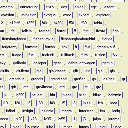
lemento
,
entsorgung
,
enzo
,
eos
,
epica
,
eqc
,
escort
,
evasion
,
evolution
,
evoque
,
exeo
,
expert
,
explorer
,
12
,
f12tdf
,
f355
,
f40
,
f430
,
f50
,
f60
,
fabia
,
man
,
fe
,
felicia
,
feroza
,
ferrari
,
ff
,
fiat
,
fiesta
,
figo
,
,
flensburgiveco
,
flensburgkia
,
flensburglamborghini
,
floride
,
,
forjeremy
,
formore
,
fortwo
,
fox
,
fr
,
fr-v
,
freeankauf
,
era
,
fuego
,
fuel
,
fuelcell
,
fullback
,
fura
,
fusion
,
fxx
,
laxy
,
gallardo
,
galloper
,
gear
,
gebrauchtwagen
,
gemini
,
giulia
,
giulietta
,
gla
,
gla-klasse
,
glb
,
glc
,
gle
,
gls
,
de
,
grandeur
,
grandis
,
grandland
,
großer
,
gs
,
gs/gsa
,
gt
gta
,
gtb
,
gtc
,
gtc4lusso
,
gtd
,
gte
,
gti
,
gto
,
,
h-1
,
h350
,
hellcat
,
hhr
,
hiace
,
hijet
,
hilux
,
holzmin
,
,
i10
,
i20
,
i3
,
i30
,
i40
,
i5
,
i8
,
ibiza
,
ich
,
idea
,
,
infinti
,
insight
,
insignia
,
integra
,
interstar
,
ion
,
ioniq
,
iveco
,
ix20
,
ix25
,
ix35
,
ix55
,
j1
,
j5
,
jalpa
,
jarama
,
mny
,
joice
,
journey
,
juke
,
jumper
,
jumpy
,
junior
,
justy
,