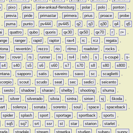
n
,
pixo
,
pkw
,
pkw-ankauf-flensburg
,
polar
,
polo
,
ponton
,
,
previa
,
pride
,
primastar
,
primera
,
prius
,
proace
,
probe
,
puma
,
punto
,
pv444
,
pv445
,
q2
,
q3
,
q30
,
q4
,
q5
ai
,
quattro
,
qubo
,
quoris
,
qx30
,
qx50
,
qx70
,
r
,
r+
,
ange
,
ranger
,
rapid
,
raptor
,
rav4
,
rc
,
rcz
,
regata
,
etona
,
reventón
,
rezzo
,
rio
,
ritmo
,
roadster
,
rocks
,
ter
,
rover
,
rs
,
runner
,
rx
,
rx4
,
rxh
,
s
,
s-coupé
,
s-
s4
,
s40
,
s5
,
s6
,
s60
,
s7
,
s70
,
s8
,
s80
,
s800
,
ntana
,
sapporo
,
satis
,
saveiro
,
saxo
,
sc
,
scaglietti
,
scorpio
,
scout
,
scudo
,
seat
,
sec
,
sedici
,
seicento
,
,
sesto
,
shadow
,
sharan
,
shelby
,
shooting
,
shuma
,
te
,
silver
,
silverado
,
silvia
,
sintra
,
sirion
,
sj
,
škoda
,
art
,
solenza
,
sonata
,
sorento
,
soul
,
space
,
spaceback
,
,
spider
,
splash
,
sport
,
sportage
,
sportback
,
sports
,
,
sq5
,
sq7
,
srt
,
ssr
,
st
,
star
,
starion
,
starlet
,
trada
,
stradale
,
stream
,
streetka
,
studien
,
subaru
,
sunny
,