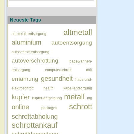
Neueste Tags
altmetall
alt-metall-entsorgung
aluminium
autoentsorgung
autoschrott-entsorgung
autoverschrottung
badewannen-
entsorgung
computerschrott
diät
gesundheit
ernährung
haus-und-
elektroschrott
health
kabel-entsorgung
metall
kupfer
kupfer-entsorgung
mg
schrott
online
packages
schrottabholung
schrottankauf
schrottdemontage