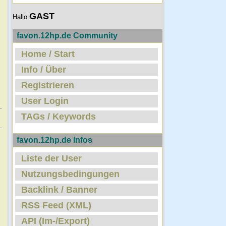
GAST
Hallo
favon.12hp.de Community
Home / Start
Info / Über
Registrieren
User Login
TAGs / Keywords
favon.12hp.de Infos
Liste der User
Nutzungsbedingungen
Backlink / Banner
RSS Feed (XML)
API (Im-/Export)