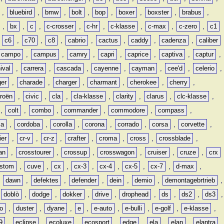
,
bluebird
,
bmw
,
bolt
,
bop
,
boxer
,
boxster
,
brabus
,
,
bx
,
c
,
c-crosser
,
c-hr
,
c-klasse
,
c-max
,
c-zero
,
c1
,
c6
,
c70
,
c8
,
cabrio
,
cactus
,
caddy
,
cadenza
,
caliber
campo
,
campus
,
camry
,
capri
,
caprice
,
captiva
,
captur
,
ival
,
carrera
,
cascada
,
cayenne
,
cayman
,
cee'd
,
celerio
,
ger
,
charade
,
charger
,
charmant
,
cherokee
,
cherry
,
troën
,
civic
,
cla
,
cla-klasse
,
clarity
,
clarus
,
clc-klasse
,
,
colt
,
combo
,
commander
,
commodore
,
compass
,
ia
,
cordoba
,
corolla
,
corona
,
corrado
,
corsa
,
corvette
,
ier
,
cr-v
,
cr-z
,
crafter
,
croma
,
cross
,
crossblade
,
an
,
crosstourer
,
crossup
,
crosswagon
,
cruiser
,
cruze
,
crx
stom
,
cuve
,
cx
,
cx-3
,
cx-4
,
cx-5
,
cx-7
,
d-max
,
,
dawn
,
defektes
,
defender
,
dein
,
demio
,
demontagebrtrieb
,
,
doblò
,
dodge
,
dokker
,
drive
,
drophead
,
ds
,
ds2
,
ds3
,
o
,
duster
,
dyane
,
e
,
e-auto
,
e-bulli
,
e-golf
,
e-klasse
,
9
,
eclipse
,
ecoluxe
,
ecosport
,
edge
,
ela
,
elan
,
elantra
,