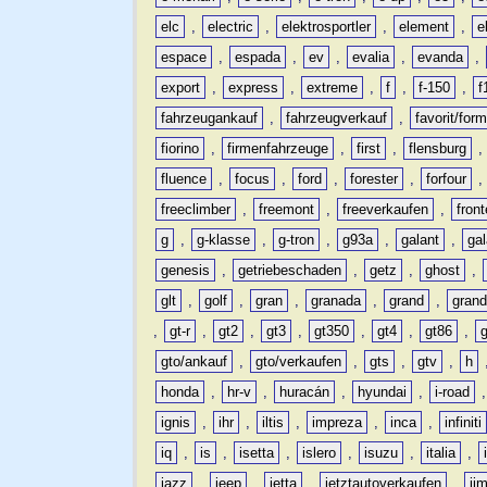
elc
,
electric
,
elektrosportler
,
element
,
e
espace
,
espada
,
ev
,
evalia
,
evanda
,
export
,
express
,
extreme
,
f
,
f-150
,
f
fahrzeugankauf
,
fahrzeugverkauf
,
favorit/for
fiorino
,
firmenfahrzeuge
,
first
,
flensburg
fluence
,
focus
,
ford
,
forester
,
forfour
freeclimber
,
freemont
,
freeverkaufen
,
front
g
,
g-klasse
,
g-tron
,
g93a
,
galant
,
ga
genesis
,
getriebeschaden
,
getz
,
ghost
,
glt
,
golf
,
gran
,
granada
,
grand
,
gran
,
gt-r
,
gt2
,
gt3
,
gt350
,
gt4
,
gt86
,
gto/ankauf
,
gto/verkaufen
,
gts
,
gtv
,
h
honda
,
hr-v
,
huracán
,
hyundai
,
i-road
ignis
,
ihr
,
iltis
,
impreza
,
inca
,
infiniti
iq
,
is
,
isetta
,
islero
,
isuzu
,
italia
,
jazz
,
jeep
,
jetta
,
jetztautoverkaufen
,
ji