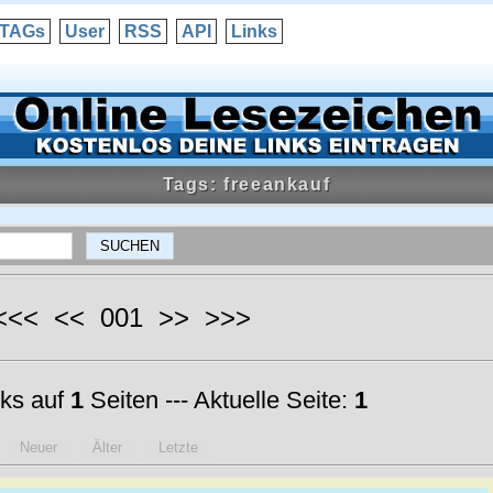
TAGs
User
RSS
API
Links
Tags: freeankauf
 <<< << 001 >> >>>
ks auf
1
Seiten --- Aktuelle Seite:
1
Neuer
Älter
Letzte