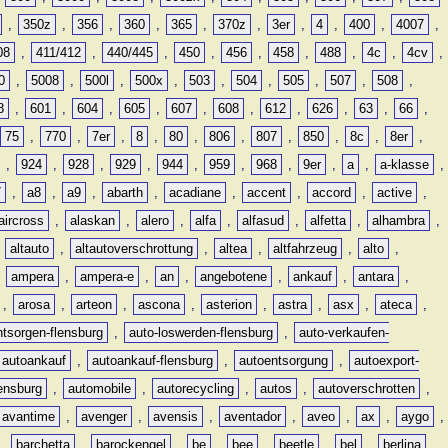
,
350z
,
356
,
360
,
365
,
370z
,
3er
,
4
,
400
,
4007
,
08
,
411/412
,
440/445
,
450
,
456
,
458
,
488
,
4c
,
4cv
,
0
,
5008
,
500l
,
500x
,
503
,
504
,
505
,
507
,
508
,
8
,
601
,
604
,
605
,
607
,
608
,
612
,
626
,
63
,
66
,
75
,
770
,
7er
,
8
,
80
,
806
,
807
,
850
,
8c
,
8er
,
,
924
,
928
,
929
,
944
,
959
,
968
,
9er
,
a
,
a-klasse
,
7
,
a8
,
a9
,
abarth
,
acadiane
,
accent
,
accord
,
active
,
aircross
,
alaskan
,
alero
,
alfa
,
alfasud
,
alfetta
,
alhambra
,
,
altauto
,
altautoverschrottung
,
altea
,
altfahrzeug
,
alto
,
,
ampera
,
ampera-e
,
an
,
angebotene
,
ankauf
,
antara
,
,
arosa
,
arteon
,
ascona
,
asterion
,
astra
,
asx
,
ateca
,
ntsorgen-flensburg
,
auto-loswerden-flensburg
,
auto-verkaufen-
autoankauf
,
autoankauf-flensburg
,
autoentsorgung
,
autoexport-
lensburg
,
automobile
,
autorecycling
,
autos
,
autoverschrotten
,
avantime
,
avenger
,
avensis
,
aventador
,
aveo
,
ax
,
aygo
,
,
barchetta
,
barockengel
,
be
,
bee
,
beetle
,
bel
,
berlina
,