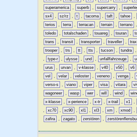
superamerica
,
superb
,
supercarry
,
superle
sx4
,
sz/rz
,
t
,
tacoma
,
taft
,
tahoe
,
terios
,
terra
,
terracan
,
terrain
,
terrano
toledo
,
totalschaden
,
touareg
,
touran
,
t
trans
,
transit
,
transporter
,
traveller
,
trax
trooper
,
trs
,
tt
,
tts
,
tucson
,
tundra
,
type-r
,
ulysse
,
und
,
unfallfahrzeuge
,
u
urus
,
urvan
,
v-klasse
,
v40
,
v50
,
v6
vel
,
velar
,
veloster
,
veneno
,
venga
,
verso-s
,
viano
,
viper
,
visa
,
vitara
,
vi
wagoneer
,
wasp
,
wer
,
will
,
wind
,
win
x-klasse
,
x-perience
,
x-tr
,
x-trail
,
x1
,
,
xc70
,
xc90
,
xl1
,
xl3
,
xm
,
xmod
,
zafira
,
zagato
,
zerstören
,
zerstörenflensbu