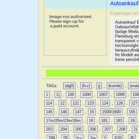
Autoankauf
Eingetragen am
Autoankauf E
Gebrauchtfah
lästige Werb
Flensburg ein
transparent 
höchstmöglic
herauszufinde
Ihr Modell a
keine persön
TAGs:
(dg0)
,
(fcv)
,
(j
,
(kombi)
,
(matt
1
,
1)
,
100
,
1000
,
1007
,
1008
,
10
114
,
12
,
121
,
123
,
124
,
126
,
127
145
,
146
,
147
,
15
,
1500/1600
,
155
17m/20m/23m/26m
,
18
,
181
,
183
,
19
203
,
204
,
205
,
206
,
207
,
208
,
21
,
288
,
29
,
2cv
,
2er
,
3
,
3/20
,
30