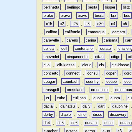
berlinetta
,
berlingo
,
besta
,
bipper
,
blitz
brake
,
brava
,
bravo
,
brera
,
brz
,
bus
,
c15
,
c2
,
c25
,
c3
,
c30
,
c4
,
c5
,
calibra
,
california
,
camargue
,
camaro
,
caravelle
,
carens
,
carina
,
carisma
,
carn
celica
,
cell
,
centenario
,
cerato
,
challen
chevrolet
,
cinquecento
,
citan
,
citigo
,
ci
clio
,
clk-klasse
,
cloud
,
cls
,
cls-klasse
concerto
,
connect
,
consul
,
copen
,
cord
cougar
,
countach
,
country
,
coupé
,
cour
crossgolf
,
crossland
,
crosspolo
,
crosstour
,
ct
,
cube
,
cullinan
,
cuore
,
cupra
,
cu
dacia
,
daihatsu
,
daily
,
dart
,
dauphine
derby
,
diablo
,
dino
,
disco
,
discovery
ds4
,
ds5
,
ds6
,
ducato
,
dune
,
durang
e-mehari
,
e-serie
,
e-tron
,
e-up
,
e3
,
e