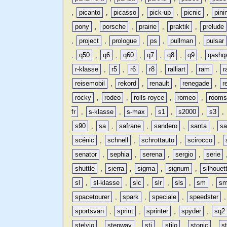
,
picanto
,
picasso
,
pick-up
,
picnic
,
pini
pony
,
porsche
,
prairie
,
praktik
,
prelude
,
project
,
prologue
,
ps
,
pullman
,
pulsar
,
q50
,
q6
,
q60
,
q7
,
q8
,
q9
,
qashq
r-klasse
,
r5
,
r6
,
r8
,
ralliart
,
ram
,
r
reisemobil
,
rekord
,
renault
,
renegade
,
r
rocky
,
rodeo
,
rolls-royce
,
romeo
,
rooms
fr
,
s-klasse
,
s-max
,
s1
,
s2000
,
s3
,
s90
,
sa
,
safrane
,
sandero
,
santa
,
sa
scénic
,
schnell
,
schrottauto
,
scirocco
,
senator
,
sephia
,
serena
,
sergio
,
serie
shuttle
,
sierra
,
sigma
,
signum
,
silhouet
sl
,
sl-klasse
,
slc
,
slr
,
sls
,
sm
,
sm
spacetourer
,
spark
,
speciale
,
speedster
sportsvan
,
sprint
,
sprinter
,
spyder
,
sq2
stelvio
,
stepway
,
sti
,
stilo
,
stonic
,
s