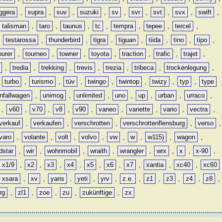
ggera
,
supra
,
suv
,
suzuki
,
sv
,
svr
,
svt
,
svx
,
swift
,
talisman
,
taro
,
taunus
,
tc
,
tempra
,
tepee
,
tercel
,
,
testarossa
,
thunderbird
,
tigra
,
tiguan
,
tiida
,
tino
,
tipo
,
ourer
,
tourneo
,
towner
,
toyota
,
traction
,
trafic
,
trajet
,
,
tredia
,
trekking
,
trevis
,
trezia
,
tribeca
,
trockenlegung
,
,
turbo
,
turismo
,
tüv
,
twingo
,
twintop
,
twizy
,
typ
,
type
nfallwagen
,
unimog
,
unlimited
,
uno
,
up
,
urban
,
urraco
,
,
v60
,
v70
,
v8
,
v90
,
vaneo
,
vanette
,
vario
,
vectra
,
verkauf
,
verkaufen
,
verschrotten
,
verschrottenflensburg
,
verso
,
varo
,
volante
,
volt
,
volvo
,
vw
,
w
,
w115)
,
wagon
,
dstar
,
wir
,
wohnmobil
,
wraith
,
wrangler
,
wrx
,
x
,
x-90
,
x1/9
,
x2
,
x3
,
x4
,
x5
,
x6
,
x7
,
xantia
,
xc40
,
xc60
xsara
,
xv
,
yaris
,
yeti
,
yrv
,
z.e.
,
z1
,
z3
,
z4
,
z8
,
rg
,
zl1
,
zoe
,
zu
,
zukünftige
,
zx