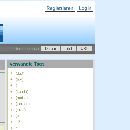
Registrieren
Login
Sortieren nach:
Datum
Titel
URL
Verwandte Tags
+
(dg0)
+
(fcv)
+
(j
+
(kombi)
+
(matta)
+
(t-cross)
+
(t-roc)
+
(w
+
+2
+
/