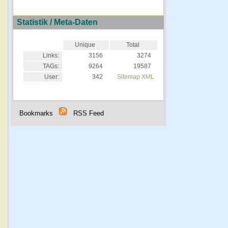
Statistik / Meta-Daten
Unique
Total
Links:
3156
3274
TAGs:
9264
19587
User:
342
Sitemap XML
Bookmarks
RSS Feed