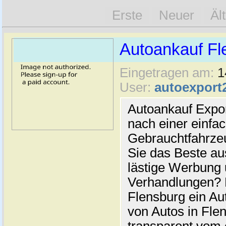
Erste
Neuer
Äl
Autoankauf Fl
Eingetragen am:
1
User:
autoexport
Autoankauf Expo
nach einer einfac
Gebrauchtfahrze
Sie das Beste au
lästige Werbung
Verhandlungen? 
Flensburg ein Au
von Autos in Flen