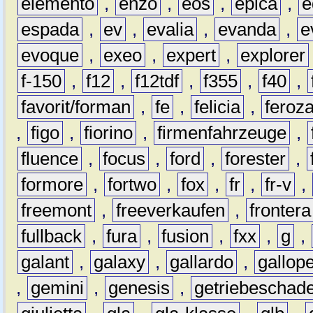
elemento
,
enzo
,
eos
,
epica
,
e
espada
,
ev
,
evalia
,
evanda
,
e
evoque
,
exeo
,
expert
,
explorer
f-150
,
f12
,
f12tdf
,
f355
,
f40
,
favorit/forman
,
fe
,
felicia
,
feroz
,
figo
,
fiorino
,
firmenfahrzeuge
,
fluence
,
focus
,
ford
,
forester
,
formore
,
fortwo
,
fox
,
fr
,
fr-v
,
freemont
,
freeverkaufen
,
frontera
fullback
,
fura
,
fusion
,
fxx
,
g
,
galant
,
galaxy
,
gallardo
,
gallop
,
gemini
,
genesis
,
getriebeschad