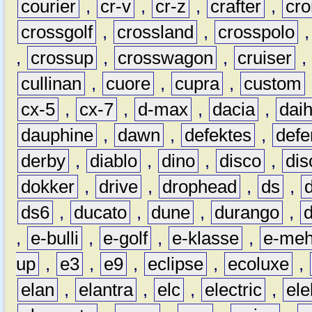
courier
,
cr-v
,
cr-z
,
crafter
,
cr
crossgolf
,
crossland
,
crosspolo
,
crossup
,
crosswagon
,
cruiser
,
cullinan
,
cuore
,
cupra
,
custom
cx-5
,
cx-7
,
d-max
,
dacia
,
dai
dauphine
,
dawn
,
defektes
,
defe
derby
,
diablo
,
dino
,
disco
,
dis
dokker
,
drive
,
drophead
,
ds
,
ds6
,
ducato
,
dune
,
durango
,
,
e-bulli
,
e-golf
,
e-klasse
,
e-meh
up
,
e3
,
e9
,
eclipse
,
ecoluxe
,
elan
,
elantra
,
elc
,
electric
,
ele