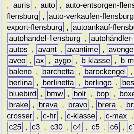
,
auris
,
auto
,
auto-entsorgen-flen
flensburg
,
auto-verkaufen-flensburg
export-flensburg
,
autoankauf-flensb
autohandel-flensburg
,
autohändler-
autos
,
avant
,
avantime
,
avenge
aveo
,
ax
,
aygo
,
b-klasse
,
b-m
baleno
,
barchetta
,
barockengel
berlina
,
berlinetta
,
berlingo
,
bes
bluebird
,
bmw
,
bolt
,
bop
,
box
brake
,
brava
,
bravo
,
brera
,
br
crosser
,
c-hr
,
c-klasse
,
c-max
c25
,
c3
,
c30
,
c4
,
c5
,
c6
,
c