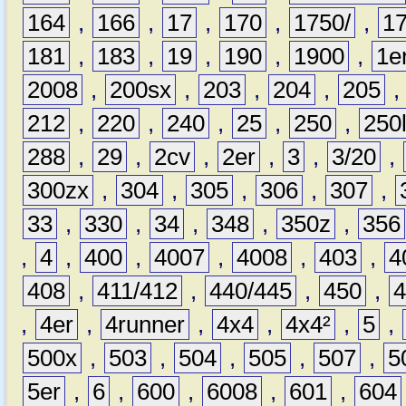
164
,
166
,
17
,
170
,
1750/
,
1
181
,
183
,
19
,
190
,
1900
,
1e
2008
,
200sx
,
203
,
204
,
205
212
,
220
,
240
,
25
,
250
,
250
288
,
29
,
2cv
,
2er
,
3
,
3/20
,
300zx
,
304
,
305
,
306
,
307
,
33
,
330
,
34
,
348
,
350z
,
356
,
4
,
400
,
4007
,
4008
,
403
,
4
408
,
411/412
,
440/445
,
450
,
,
4er
,
4runner
,
4x4
,
4x4²
,
5
,
500x
,
503
,
504
,
505
,
507
,
5
5er
,
6
,
600
,
6008
,
601
,
604