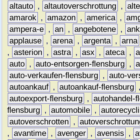
altauto
,
altautoverschrottung
,
alt
amarok
,
amazon
,
america
,
am
ampera-e
,
an
,
angebotene
,
ank
applause
,
arena
,
argenta
,
arna
,
asterion
,
astra
,
asx
,
ateca
,
a
auto
,
auto-entsorgen-flensburg
,
a
auto-verkaufen-flensburg
,
auto-ver
autoankauf
,
autoankauf-flensburg
autoexport-flensburg
,
autohandel-f
flensburg
,
automobile
,
autorecycl
autoverschrotten
,
autoverschrottun
,
avantime
,
avenger
,
avensis
,
a