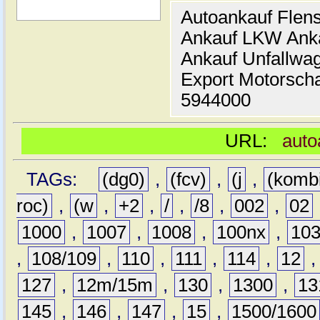
Autoankauf Flen
Ankauf LKW Ank
Ankauf Unfallwa
Export Motorsch
5944000
URL:
auto
TAGs:
(dg0)
,
(fcv)
,
(j
,
(komb
roc)
,
(w
,
+2
,
/
,
/8
,
002
,
02
1000
,
1007
,
1008
,
100nx
,
10
,
108/109
,
110
,
111
,
114
,
12
127
,
12m/15m
,
130
,
1300
,
13
145
,
146
,
147
,
15
,
1500/1600