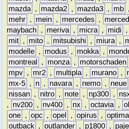
mazda
,
mazda2
,
mazda3
,
mb
mehr
,
mein
,
mercedes
,
merce
maybach
,
meriva
,
micra
,
midi
mit
,
mito
,
mitsubishi
,
miura
,
modelle
,
modus
,
mokka
,
mond
montreal
,
monza
,
motorschaden
mpv
,
mr2
,
multipla
,
murano
,
mx-5
,
n
,
navara
,
nemo
,
neue
nissan
,
nitro
,
note
,
np300
,
ns
,
nv200
,
nv400
,
nx
,
octavia
,
o
one
,
opc
,
opel
,
opirus
,
optim
outback
,
outlander
,
p1800
,
paje