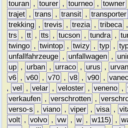
touran
,
tourer
,
tourneo
,
towner
trajet
,
trans
,
transit
,
transporter
trekking
,
trevis
,
trezia
,
tribeca
trs
,
tt
,
tts
,
tucson
,
tundra
,
tu
twingo
,
twintop
,
twizy
,
typ
,
ty
unfallfahrzeuge
,
unfallwagen
,
un
up
,
urban
,
urraco
,
urus
,
urva
v6
,
v60
,
v70
,
v8
,
v90
,
vane
,
vel
,
velar
,
veloster
,
veneno
,
verkaufen
,
verschrotten
,
verschro
verso-s
,
viano
,
viper
,
visa
,
vi
volt
,
volvo
,
vw
,
w
,
w115)
,
w