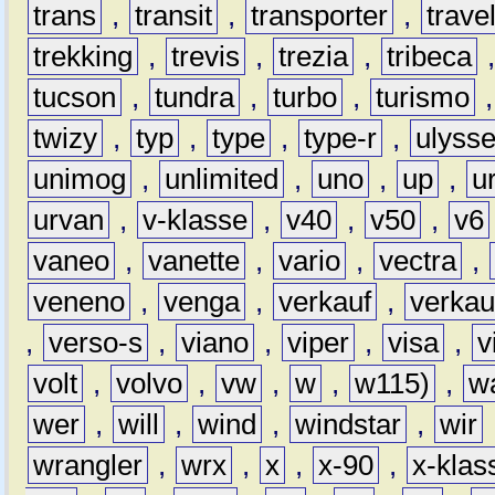
trans
,
transit
,
transporter
,
travel
trekking
,
trevis
,
trezia
,
tribeca
tucson
,
tundra
,
turbo
,
turismo
twizy
,
typ
,
type
,
type-r
,
ulyss
unimog
,
unlimited
,
uno
,
up
,
u
urvan
,
v-klasse
,
v40
,
v50
,
v6
vaneo
,
vanette
,
vario
,
vectra
,
veneno
,
venga
,
verkauf
,
verkau
,
verso-s
,
viano
,
viper
,
visa
,
v
volt
,
volvo
,
vw
,
w
,
w115)
,
w
wer
,
will
,
wind
,
windstar
,
wir
wrangler
,
wrx
,
x
,
x-90
,
x-klas