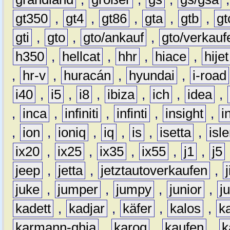
gt350
,
gt4
,
gt86
,
gta
,
gtb
,
gt
gti
,
gto
,
gto/ankauf
,
gto/verkauf
h350
,
hellcat
,
hhr
,
hiace
,
hijet
,
hr-v
,
huracán
,
hyundai
,
i-road
i40
,
i5
,
i8
,
ibiza
,
ich
,
idea
,
,
inca
,
infiniti
,
infinti
,
insight
,
i
,
ion
,
ioniq
,
iq
,
is
,
isetta
,
isl
ix20
,
ix25
,
ix35
,
ix55
,
j1
,
j5
jeep
,
jetta
,
jetztautoverkaufen
,
juke
,
jumper
,
jumpy
,
junior
,
j
kadett
,
kadjar
,
käfer
,
kalos
,
k
karmann-ghia
,
karoq
,
kaufen
,
k