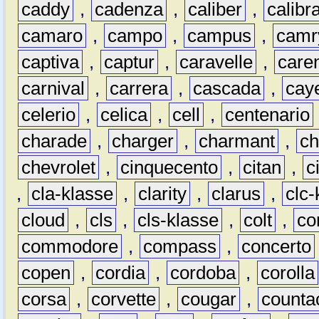
caddy
,
cadenza
,
caliber
,
calibr
camaro
,
campo
,
campus
,
camr
captiva
,
captur
,
caravelle
,
care
carnival
,
carrera
,
cascada
,
cay
celerio
,
celica
,
cell
,
centenario
charade
,
charger
,
charmant
,
ch
chevrolet
,
cinquecento
,
citan
,
c
,
cla-klasse
,
clarity
,
clarus
,
clc-
cloud
,
cls
,
cls-klasse
,
colt
,
c
commodore
,
compass
,
concerto
copen
,
cordia
,
cordoba
,
corolla
corsa
,
corvette
,
cougar
,
counta