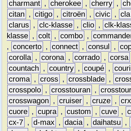
charmant
,
cherokee
,
cherry
,
ch
citan
,
citigo
,
citroën
,
civic
,
cla
clarus
,
clc-klasse
,
clio
,
clk-kla
klasse
,
colt
,
combo
,
commande
,
concerto
,
connect
,
consul
,
co
corolla
,
corona
,
corrado
,
corsa
countach
,
country
,
coupé
,
couri
croma
,
cross
,
crossblade
,
cros
crosspolo
,
crosstouran
,
crosstou
crosswagon
,
cruiser
,
cruze
,
cr
cuore
,
cupra
,
custom
,
cuve
,
cx-7
,
d-max
,
dacia
,
daihatsu
,