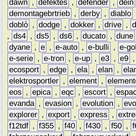
dawn
,
defektes
,
defender
,
dein
demontagebrtrieb
,
derby
,
diablo
doblò
,
dodge
,
dokker
,
drive
,
,
ds4
,
ds5
,
ds6
,
ducato
,
dune
dyane
,
e
,
e-auto
,
e-bulli
,
e-gol
e-serie
,
e-tron
,
e-up
,
e3
,
e9
ecosport
,
edge
,
ela
,
elan
,
ela
elektrosportler
,
element
,
element
eos
,
epica
,
eqc
,
escort
,
espa
evanda
,
evasion
,
evolution
,
ev
explorer
,
export
,
express
,
extr
f12tdf
,
f355
,
f40
,
f430
,
f50
,
f