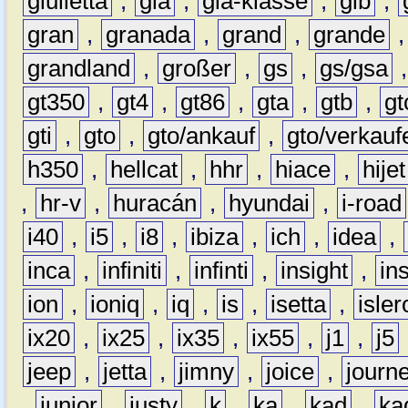
giulietta
,
gla
,
gla-klasse
,
glb
,
gran
,
granada
,
grand
,
grande
grandland
,
großer
,
gs
,
gs/gsa
gt350
,
gt4
,
gt86
,
gta
,
gtb
,
gt
gti
,
gto
,
gto/ankauf
,
gto/verkauf
h350
,
hellcat
,
hhr
,
hiace
,
hijet
,
hr-v
,
huracán
,
hyundai
,
i-road
i40
,
i5
,
i8
,
ibiza
,
ich
,
idea
,
inca
,
infiniti
,
infinti
,
insight
,
in
ion
,
ioniq
,
iq
,
is
,
isetta
,
isler
ix20
,
ix25
,
ix35
,
ix55
,
j1
,
j5
jeep
,
jetta
,
jimny
,
joice
,
journ
,
junior
,
justy
,
k
,
ka
,
kad
,
ka