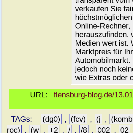
transparent vom 
verkaufen Sie fai
höchstmöglichen 
Online-Rechner,
herauszufinden, w
Medien wert ist. 
Marktpreis für I
Automobilmarkt. 
jedoch noch kein
wie Extras oder 
URL:
flensburg-blog.de/13.0
TAGs:
(dg0)
,
(fcv)
,
(j
,
(komb
roc)
,
(w
,
+2
,
/
,
/8
,
002
,
02