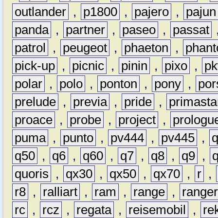
outlander
,
p1800
,
pajero
,
pajun
panda
,
partner
,
paseo
,
passat
patrol
,
peugeot
,
phaeton
,
phan
pick-up
,
picnic
,
pinin
,
pixo
,
p
polar
,
polo
,
ponton
,
pony
,
por
prelude
,
previa
,
pride
,
primasta
proace
,
probe
,
project
,
prologu
puma
,
punto
,
pv444
,
pv445
,
q50
,
q6
,
q60
,
q7
,
q8
,
q9
,
quoris
,
qx30
,
qx50
,
qx70
,
r
,
r8
,
ralliart
,
ram
,
range
,
range
rc
,
rcz
,
regata
,
reisemobil
,
re