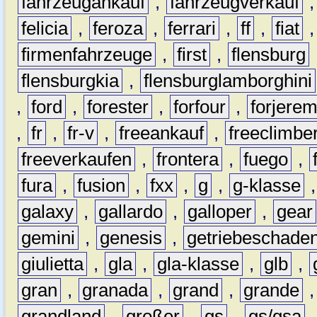
fahrzeugankauf
,
fahrzeugverkauf
felicia
,
feroza
,
ferrari
,
ff
,
fiat
firmenfahrzeuge
,
first
,
flensburg
flensburgkia
,
flensburglamborghini
,
ford
,
forester
,
forfour
,
forjere
,
fr
,
fr-v
,
freeankauf
,
freeclimbe
freeverkaufen
,
frontera
,
fuego
,
fura
,
fusion
,
fxx
,
g
,
g-klasse
galaxy
,
gallardo
,
galloper
,
gear
gemini
,
genesis
,
getriebeschade
giulietta
,
gla
,
gla-klasse
,
glb
,
gran
,
granada
,
grand
,
grande
grandland
,
großer
,
gs
,
gs/gsa