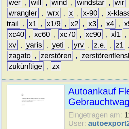
wer
,
will
,
wind
,
windstar
,
wir
wrangler
,
wrx
,
x
,
x-90
,
x-klas
trail
,
x1
,
x1/9
,
x2
,
x3
,
x4
,
x
xc40
,
xc60
,
xc70
,
xc90
,
xl1
,
xv
,
yaris
,
yeti
,
yrv
,
z.e.
,
z1
zagato
,
zerstören
,
zerstörenflen
zukünftige
,
zx
Autoankauf Fl
Gebrauchtwage
Eingetragen am:
1
User:
autoexport