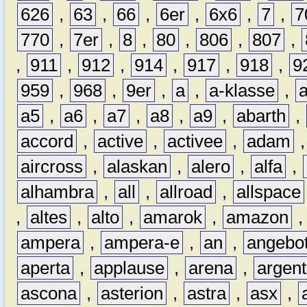
626
,
63
,
66
,
6er
,
6x6
,
7
,
7
770
,
7er
,
8
,
80
,
806
,
807
,
,
911
,
912
,
914
,
917
,
918
,
9
959
,
968
,
9er
,
a
,
a-klasse
,
a5
,
a6
,
a7
,
a8
,
a9
,
abarth
,
accord
,
active
,
activee
,
adam
aircross
,
alaskan
,
alero
,
alfa
,
alhambra
,
all
,
allroad
,
allspace
,
altes
,
alto
,
amarok
,
amazon
ampera
,
ampera-e
,
an
,
angebo
aperta
,
applause
,
arena
,
argen
ascona
,
asterion
,
astra
,
asx
,