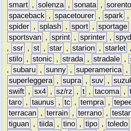
smart
,
solenza
,
sonata
,
sorent
spaceback
,
spacetourer
,
spark
spider
,
splash
,
sport
,
sportage
sportsvan
,
sprint
,
sprinter
,
spyd
,
ssr
,
st
,
star
,
starion
,
starlet
stilo
,
stonic
,
strada
,
stradale
,
,
subaru
,
sunny
,
superamerica
,
superleggera
,
supra
,
suv
,
suzu
swift
,
sx4
,
sz/rz
,
t
,
tacoma
,
taro
,
taunus
,
tc
,
tempra
,
tepe
terracan
,
terrain
,
terrano
,
testa
tiguan
,
tiida
,
tino
,
tipo
,
toledo