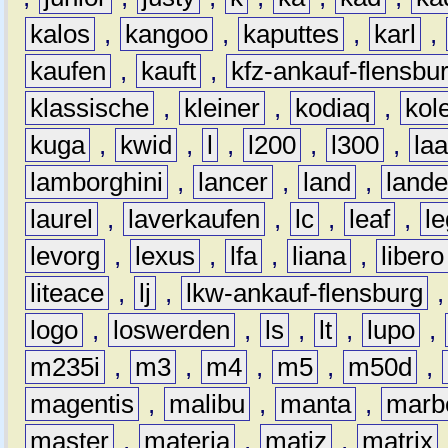
kalos
,
kangoo
,
kaputtes
,
karl
,
kaufen
,
kauft
,
kfz-ankauf-flensbu
klassische
,
kleiner
,
kodiaq
,
kol
kuga
,
kwid
,
l
,
l200
,
l300
,
la
lamborghini
,
lancer
,
land
,
lande
laurel
,
laverkaufen
,
lc
,
leaf
,
l
levorg
,
lexus
,
lfa
,
liana
,
libero
liteace
,
lj
,
lkw-ankauf-flensburg
logo
,
loswerden
,
ls
,
lt
,
lupo
,
m235i
,
m3
,
m4
,
m5
,
m50d
,
magentis
,
malibu
,
manta
,
marb
master
,
materia
,
matiz
,
matrix