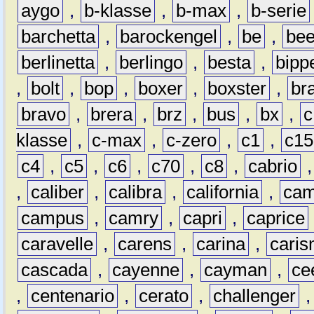
aygo
,
b-klasse
,
b-max
,
b-serie
barchetta
,
barockengel
,
be
,
be
berlinetta
,
berlingo
,
besta
,
bipp
,
bolt
,
bop
,
boxer
,
boxster
,
br
bravo
,
brera
,
brz
,
bus
,
bx
,
c
klasse
,
c-max
,
c-zero
,
c1
,
c15
c4
,
c5
,
c6
,
c70
,
c8
,
cabrio
,
caliber
,
calibra
,
california
,
cam
campus
,
camry
,
capri
,
caprice
caravelle
,
carens
,
carina
,
cari
cascada
,
cayenne
,
cayman
,
ce
,
centenario
,
cerato
,
challenger