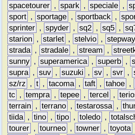
spacetourer
,
spark
,
speciale
,
s
sport
,
sportage
,
sportback
,
spo
sprinter
,
spyder
,
sq2
,
sq5
,
sq
starion
,
starlet
,
stelvio
,
stepwa
strada
,
stradale
,
stream
,
street
sunny
,
superamerica
,
superb
,
supra
,
suv
,
suzuki
,
sv
,
svr
,
sz/rz
,
t
,
tacoma
,
taft
,
tahoe
,
tc
,
tempra
,
tepee
,
tercel
,
teri
terrain
,
terrano
,
testarossa
,
thu
tiida
,
tino
,
tipo
,
toledo
,
totals
tourer
,
tourneo
,
towner
,
toyota