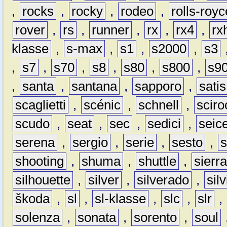
,
rocks
,
rocky
,
rodeo
,
rolls-royc
rover
,
rs
,
runner
,
rx
,
rx4
,
rx
klasse
,
s-max
,
s1
,
s2000
,
s3
,
s7
,
s70
,
s8
,
s80
,
s800
,
s9
,
santa
,
santana
,
sapporo
,
satis
scaglietti
,
scénic
,
schnell
,
sciro
scudo
,
seat
,
sec
,
sedici
,
seic
serena
,
sergio
,
serie
,
sesto
,
shooting
,
shuma
,
shuttle
,
sierr
silhouette
,
silver
,
silverado
,
silv
škoda
,
sl
,
sl-klasse
,
slc
,
slr
,
solenza
,
sonata
,
sorento
,
soul