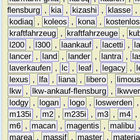
flensburg
,
kia
,
kizashi
,
klasse
,
kodiaq
,
koleos
,
kona
,
kostenlos
kraftfahrzeug
,
kraftfahrzeuge
,
kub
l200
,
l300
,
laankauf
,
lacetti
,
l
lancer
,
land
,
lander
,
lantra
,
la
laverkaufen
,
lc
,
leaf
,
legacy
,
lexus
,
lfa
,
liana
,
libero
,
limous
lkw
,
lkw-ankauf-flensburg
,
lkwver
lodgy
,
logan
,
logo
,
loswerden
m135i
,
m2
,
m235i
,
m3
,
m4
,
m6
,
macan
,
magentis
,
malibu
marea
,
massif
,
master
,
materi