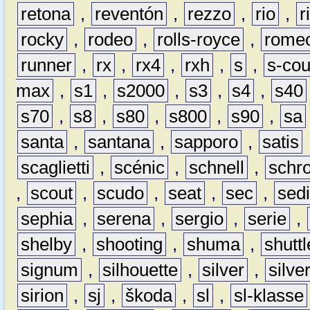
retona
,
reventón
,
rezzo
,
rio
,
r
rocky
,
rodeo
,
rolls-royce
,
rome
runner
,
rx
,
rx4
,
rxh
,
s
,
s-co
max
,
s1
,
s2000
,
s3
,
s4
,
s40
s70
,
s8
,
s80
,
s800
,
s90
,
sa
santa
,
santana
,
sapporo
,
satis
scaglietti
,
scénic
,
schnell
,
schro
,
scout
,
scudo
,
seat
,
sec
,
sedi
sephia
,
serena
,
sergio
,
serie
,
shelby
,
shooting
,
shuma
,
shuttl
signum
,
silhouette
,
silver
,
silve
sirion
,
sj
,
škoda
,
sl
,
sl-klasse