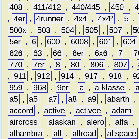
408
,
411/412
,
440/445
,
450
,
,
4er
,
4runner
,
4x4
,
4x4²
,
5
,
500x
,
503
,
504
,
505
,
507
,
5
5er
,
6
,
600
,
6008
,
601
,
604
626
,
63
,
66
,
6er
,
6x6
,
7
,
7
770
,
7er
,
8
,
80
,
806
,
807
,
,
911
,
912
,
914
,
917
,
918
,
9
959
,
968
,
9er
,
a
,
a-klasse
,
a5
,
a6
,
a7
,
a8
,
a9
,
abarth
,
accord
,
active
,
activee
,
adam
aircross
,
alaskan
,
alero
,
alfa
,
alhambra
,
all
,
allroad
,
allspace