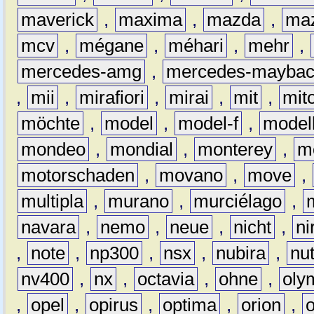
maverick
,
maxima
,
mazda
,
ma
mcv
,
mégane
,
méhari
,
mehr
,
mercedes-amg
,
mercedes-mayba
,
mii
,
mirafiori
,
mirai
,
mit
,
mit
möchte
,
model
,
model-f
,
model
mondeo
,
mondial
,
monterey
,
m
motorschaden
,
movano
,
move
,
multipla
,
murano
,
murciélago
,
navara
,
nemo
,
neue
,
nicht
,
ni
,
note
,
np300
,
nsx
,
nubira
,
nu
nv400
,
nx
,
octavia
,
ohne
,
oly
,
opel
,
opirus
,
optima
,
orion
,