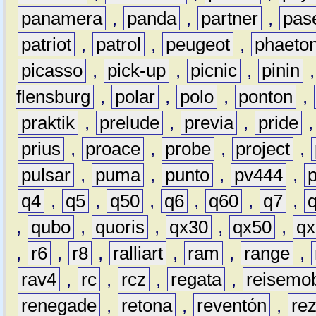
panamera
,
panda
,
partner
,
pas
patriot
,
patrol
,
peugeot
,
phaeto
picasso
,
pick-up
,
picnic
,
pinin
flensburg
,
polar
,
polo
,
ponton
,
praktik
,
prelude
,
previa
,
pride
prius
,
proace
,
probe
,
project
,
pulsar
,
puma
,
punto
,
pv444
,
q4
,
q5
,
q50
,
q6
,
q60
,
q7
,
,
qubo
,
quoris
,
qx30
,
qx50
,
qx
,
r6
,
r8
,
ralliart
,
ram
,
range
,
rav4
,
rc
,
rcz
,
regata
,
reisemob
renegade
,
retona
,
reventón
,
re