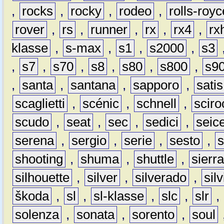
,
rocks
,
rocky
,
rodeo
,
rolls-royc
rover
,
rs
,
runner
,
rx
,
rx4
,
rx
klasse
,
s-max
,
s1
,
s2000
,
s3
,
s7
,
s70
,
s8
,
s80
,
s800
,
s9
,
santa
,
santana
,
sapporo
,
satis
scaglietti
,
scénic
,
schnell
,
sciro
scudo
,
seat
,
sec
,
sedici
,
seic
serena
,
sergio
,
serie
,
sesto
,
shooting
,
shuma
,
shuttle
,
sierr
silhouette
,
silver
,
silverado
,
silv
škoda
,
sl
,
sl-klasse
,
slc
,
slr
,
solenza
,
sonata
,
sorento
,
soul