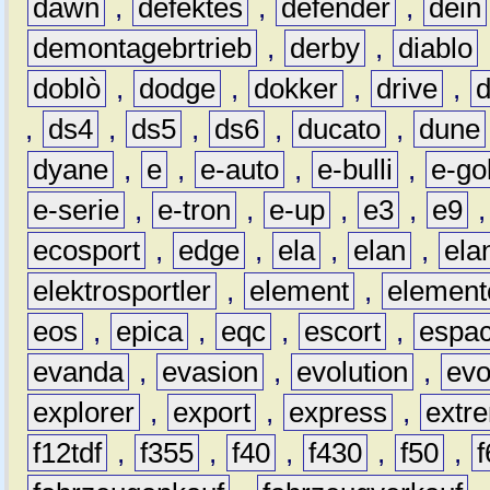
dawn
,
defektes
,
defender
,
dein
demontagebrtrieb
,
derby
,
diablo
doblò
,
dodge
,
dokker
,
drive
,
,
ds4
,
ds5
,
ds6
,
ducato
,
dune
dyane
,
e
,
e-auto
,
e-bulli
,
e-gol
e-serie
,
e-tron
,
e-up
,
e3
,
e9
ecosport
,
edge
,
ela
,
elan
,
ela
elektrosportler
,
element
,
element
eos
,
epica
,
eqc
,
escort
,
espa
evanda
,
evasion
,
evolution
,
ev
explorer
,
export
,
express
,
extr
f12tdf
,
f355
,
f40
,
f430
,
f50
,
f