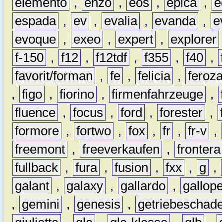
elemento
,
enzo
,
eos
,
epica
,
e
espada
,
ev
,
evalia
,
evanda
,
e
evoque
,
exeo
,
expert
,
explorer
f-150
,
f12
,
f12tdf
,
f355
,
f40
,
favorit/forman
,
fe
,
felicia
,
feroz
,
figo
,
fiorino
,
firmenfahrzeuge
,
fluence
,
focus
,
ford
,
forester
,
formore
,
fortwo
,
fox
,
fr
,
fr-v
,
freemont
,
freeverkaufen
,
frontera
fullback
,
fura
,
fusion
,
fxx
,
g
,
galant
,
galaxy
,
gallardo
,
gallop
,
gemini
,
genesis
,
getriebeschad