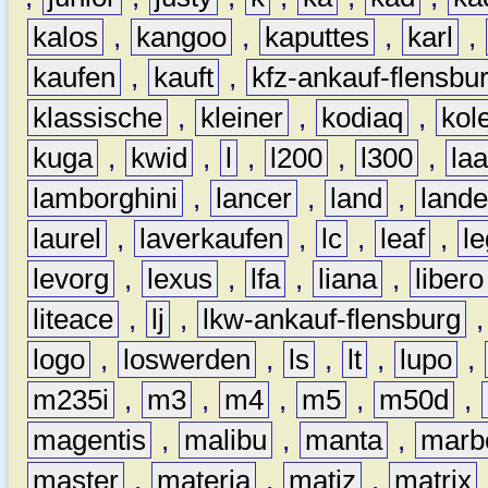
kalos
,
kangoo
,
kaputtes
,
karl
,
kaufen
,
kauft
,
kfz-ankauf-flensbu
klassische
,
kleiner
,
kodiaq
,
kol
kuga
,
kwid
,
l
,
l200
,
l300
,
la
lamborghini
,
lancer
,
land
,
lande
laurel
,
laverkaufen
,
lc
,
leaf
,
l
levorg
,
lexus
,
lfa
,
liana
,
libero
liteace
,
lj
,
lkw-ankauf-flensburg
logo
,
loswerden
,
ls
,
lt
,
lupo
,
m235i
,
m3
,
m4
,
m5
,
m50d
,
magentis
,
malibu
,
manta
,
marb
master
,
materia
,
matiz
,
matrix