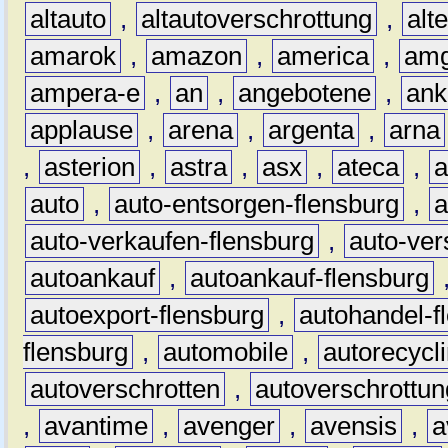
altauto
,
altautoverschrottung
,
alt
amarok
,
amazon
,
america
,
am
ampera-e
,
an
,
angebotene
,
ank
applause
,
arena
,
argenta
,
arna
,
asterion
,
astra
,
asx
,
ateca
,
a
auto
,
auto-entsorgen-flensburg
,
a
auto-verkaufen-flensburg
,
auto-ver
autoankauf
,
autoankauf-flensburg
autoexport-flensburg
,
autohandel-f
flensburg
,
automobile
,
autorecycl
autoverschrotten
,
autoverschrottun
,
avantime
,
avenger
,
avensis
,
a