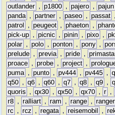
outlander
,
p1800
,
pajero
,
pajun
panda
,
partner
,
paseo
,
passat
patrol
,
peugeot
,
phaeton
,
phan
pick-up
,
picnic
,
pinin
,
pixo
,
p
polar
,
polo
,
ponton
,
pony
,
por
prelude
,
previa
,
pride
,
primasta
proace
,
probe
,
project
,
prologu
puma
,
punto
,
pv444
,
pv445
,
q50
,
q6
,
q60
,
q7
,
q8
,
q9
,
quoris
,
qx30
,
qx50
,
qx70
,
r
,
r8
,
ralliart
,
ram
,
range
,
range
rc
,
rcz
,
regata
,
reisemobil
,
re