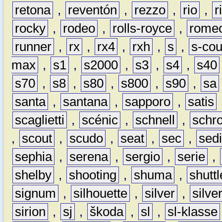
retona
,
reventón
,
rezzo
,
rio
,
r
rocky
,
rodeo
,
rolls-royce
,
rome
runner
,
rx
,
rx4
,
rxh
,
s
,
s-co
max
,
s1
,
s2000
,
s3
,
s4
,
s40
s70
,
s8
,
s80
,
s800
,
s90
,
sa
santa
,
santana
,
sapporo
,
satis
scaglietti
,
scénic
,
schnell
,
schro
,
scout
,
scudo
,
seat
,
sec
,
sedi
sephia
,
serena
,
sergio
,
serie
,
shelby
,
shooting
,
shuma
,
shuttl
signum
,
silhouette
,
silver
,
silve
sirion
,
sj
,
škoda
,
sl
,
sl-klasse