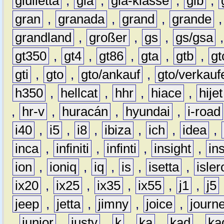
giulietta
,
gla
,
gla-klasse
,
glb
,
gran
,
granada
,
grand
,
grande
grandland
,
großer
,
gs
,
gs/gsa
gt350
,
gt4
,
gt86
,
gta
,
gtb
,
gt
gti
,
gto
,
gto/ankauf
,
gto/verkauf
h350
,
hellcat
,
hhr
,
hiace
,
hijet
,
hr-v
,
huracán
,
hyundai
,
i-road
i40
,
i5
,
i8
,
ibiza
,
ich
,
idea
,
inca
,
infiniti
,
infinti
,
insight
,
in
ion
,
ioniq
,
iq
,
is
,
isetta
,
isler
ix20
,
ix25
,
ix35
,
ix55
,
j1
,
j5
jeep
,
jetta
,
jimny
,
joice
,
journ
,
junior
,
justy
,
k
,
ka
,
kad
,
ka