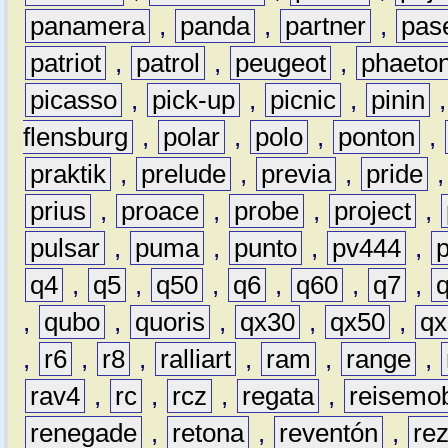
panamera
,
panda
,
partner
,
pas
patriot
,
patrol
,
peugeot
,
phaeto
picasso
,
pick-up
,
picnic
,
pinin
flensburg
,
polar
,
polo
,
ponton
,
praktik
,
prelude
,
previa
,
pride
prius
,
proace
,
probe
,
project
,
pulsar
,
puma
,
punto
,
pv444
,
q4
,
q5
,
q50
,
q6
,
q60
,
q7
,
,
qubo
,
quoris
,
qx30
,
qx50
,
qx
,
r6
,
r8
,
ralliart
,
ram
,
range
,
rav4
,
rc
,
rcz
,
regata
,
reisemob
renegade
,
retona
,
reventón
,
re