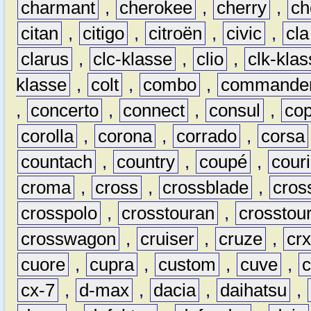
charmant
,
cherokee
,
cherry
,
ch
citan
,
citigo
,
citroën
,
civic
,
cla
clarus
,
clc-klasse
,
clio
,
clk-kla
klasse
,
colt
,
combo
,
commande
,
concerto
,
connect
,
consul
,
co
corolla
,
corona
,
corrado
,
corsa
countach
,
country
,
coupé
,
couri
croma
,
cross
,
crossblade
,
cros
crosspolo
,
crosstouran
,
crosstou
crosswagon
,
cruiser
,
cruze
,
cr
cuore
,
cupra
,
custom
,
cuve
,
cx-7
,
d-max
,
dacia
,
daihatsu
,