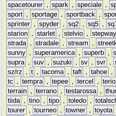
spacetourer
,
spark
,
speciale
,
s
sport
,
sportage
,
sportback
,
spo
sprinter
,
spyder
,
sq2
,
sq5
,
sq
starion
,
starlet
,
stelvio
,
stepwa
strada
,
stradale
,
stream
,
street
sunny
,
superamerica
,
superb
,
supra
,
suv
,
suzuki
,
sv
,
svr
,
sz/rz
,
t
,
tacoma
,
taft
,
tahoe
,
tc
,
tempra
,
tepee
,
tercel
,
teri
terrain
,
terrano
,
testarossa
,
thu
tiida
,
tino
,
tipo
,
toledo
,
totals
tourer
,
tourneo
,
towner
,
toyota