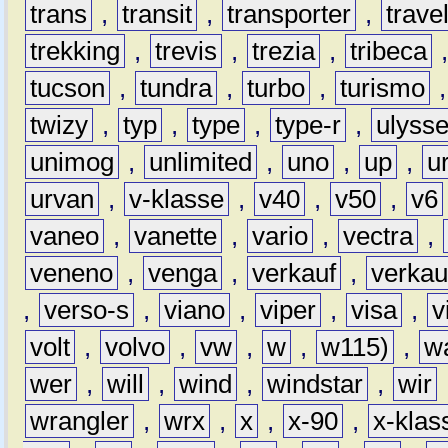
trans
,
transit
,
transporter
,
travel
trekking
,
trevis
,
trezia
,
tribeca
tucson
,
tundra
,
turbo
,
turismo
twizy
,
typ
,
type
,
type-r
,
ulyss
unimog
,
unlimited
,
uno
,
up
,
u
urvan
,
v-klasse
,
v40
,
v50
,
v6
vaneo
,
vanette
,
vario
,
vectra
,
veneno
,
venga
,
verkauf
,
verkau
,
verso-s
,
viano
,
viper
,
visa
,
v
volt
,
volvo
,
vw
,
w
,
w115)
,
w
wer
,
will
,
wind
,
windstar
,
wir
wrangler
,
wrx
,
x
,
x-90
,
x-klas