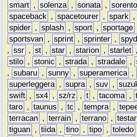
smart
,
solenza
,
sonata
,
sorent
spaceback
,
spacetourer
,
spark
spider
,
splash
,
sport
,
sportage
sportsvan
,
sprint
,
sprinter
,
spyd
,
ssr
,
st
,
star
,
starion
,
starlet
stilo
,
stonic
,
strada
,
stradale
,
,
subaru
,
sunny
,
superamerica
,
superleggera
,
supra
,
suv
,
suzu
swift
,
sx4
,
sz/rz
,
t
,
tacoma
,
taro
,
taunus
,
tc
,
tempra
,
tepe
terracan
,
terrain
,
terrano
,
testa
tiguan
,
tiida
,
tino
,
tipo
,
toledo