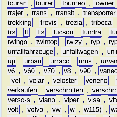
touran
,
tourer
,
tourneo
,
towner
trajet
,
trans
,
transit
,
transporter
trekking
,
trevis
,
trezia
,
tribeca
trs
,
tt
,
tts
,
tucson
,
tundra
,
tu
twingo
,
twintop
,
twizy
,
typ
,
ty
unfallfahrzeuge
,
unfallwagen
,
un
up
,
urban
,
urraco
,
urus
,
urva
v6
,
v60
,
v70
,
v8
,
v90
,
vane
,
vel
,
velar
,
veloster
,
veneno
,
verkaufen
,
verschrotten
,
verschro
verso-s
,
viano
,
viper
,
visa
,
vi
volt
,
volvo
,
vw
,
w
,
w115)
,
w