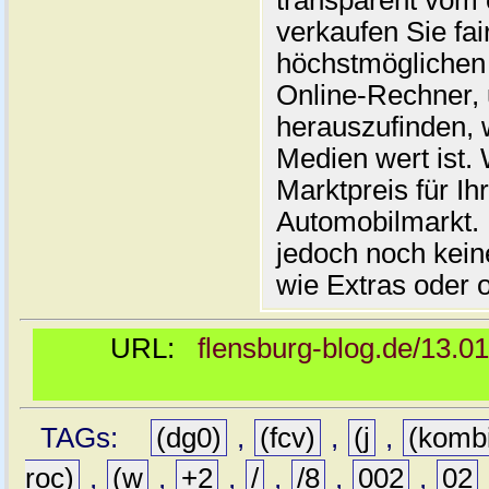
transparent vom 
verkaufen Sie fai
höchstmöglichen 
Online-Rechner,
herauszufinden, w
Medien wert ist. 
Marktpreis für I
Automobilmarkt. 
jedoch noch kein
wie Extras oder 
URL:
flensburg-blog.de/13.0
TAGs:
(dg0)
,
(fcv)
,
(j
,
(komb
roc)
,
(w
,
+2
,
/
,
/8
,
002
,
02