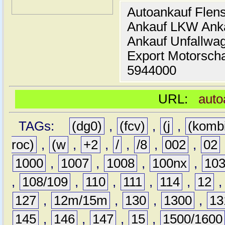
Autoankauf Flen
Ankauf LKW Ank
Ankauf Unfallwa
Export Motorsch
5944000
URL:
auto
TAGs:
(dg0)
,
(fcv)
,
(j
,
(komb
roc)
,
(w
,
+2
,
/
,
/8
,
002
,
02
1000
,
1007
,
1008
,
100nx
,
10
,
108/109
,
110
,
111
,
114
,
12
127
,
12m/15m
,
130
,
1300
,
13
145
,
146
,
147
,
15
,
1500/1600