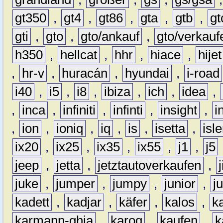
gt350
,
gt4
,
gt86
,
gta
,
gtb
,
gt
gti
,
gto
,
gto/ankauf
,
gto/verkauf
h350
,
hellcat
,
hhr
,
hiace
,
hijet
,
hr-v
,
huracán
,
hyundai
,
i-road
i40
,
i5
,
i8
,
ibiza
,
ich
,
idea
,
,
inca
,
infiniti
,
infinti
,
insight
,
i
,
ion
,
ioniq
,
iq
,
is
,
isetta
,
isl
ix20
,
ix25
,
ix35
,
ix55
,
j1
,
j5
jeep
,
jetta
,
jetztautoverkaufen
,
juke
,
jumper
,
jumpy
,
junior
,
j
kadett
,
kadjar
,
käfer
,
kalos
,
k
karmann-ghia
,
karoq
,
kaufen
,
k