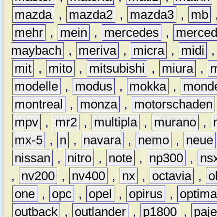
mazda
,
mazda2
,
mazda3
,
mb
mehr
,
mein
,
mercedes
,
merce
maybach
,
meriva
,
micra
,
midi
mit
,
mito
,
mitsubishi
,
miura
,
modelle
,
modus
,
mokka
,
mond
montreal
,
monza
,
motorschaden
mpv
,
mr2
,
multipla
,
murano
,
mx-5
,
n
,
navara
,
nemo
,
neue
nissan
,
nitro
,
note
,
np300
,
ns
,
nv200
,
nv400
,
nx
,
octavia
,
o
one
,
opc
,
opel
,
opirus
,
optim
outback
,
outlander
,
p1800
,
paje