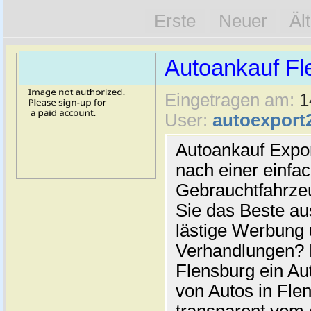
Erste
Neuer
Äl
Autoankauf Fl
Eingetragen am:
1
User:
autoexport
Autoankauf Expo
nach einer einfac
Gebrauchtfahrze
Sie das Beste au
lästige Werbung
Verhandlungen? 
Flensburg ein Au
von Autos in Flen