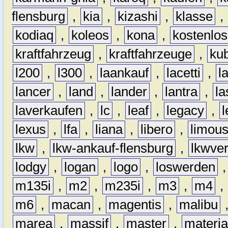
flensburg
,
kia
,
kizashi
,
klasse
,
kodiaq
,
koleos
,
kona
,
kostenlos
kraftfahrzeug
,
kraftfahrzeuge
,
kub
l200
,
l300
,
laankauf
,
lacetti
,
l
lancer
,
land
,
lander
,
lantra
,
la
laverkaufen
,
lc
,
leaf
,
legacy
,
lexus
,
lfa
,
liana
,
libero
,
limous
lkw
,
lkw-ankauf-flensburg
,
lkwver
lodgy
,
logan
,
logo
,
loswerden
m135i
,
m2
,
m235i
,
m3
,
m4
,
m6
,
macan
,
magentis
,
malibu
marea
,
massif
,
master
,
materi