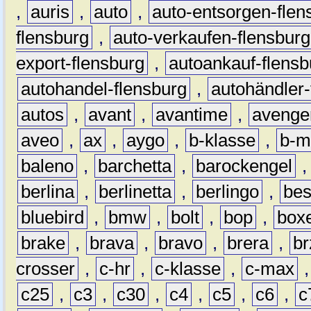
,
auris
,
auto
,
auto-entsorgen-flen
flensburg
,
auto-verkaufen-flensburg
export-flensburg
,
autoankauf-flensb
autohandel-flensburg
,
autohändler-
autos
,
avant
,
avantime
,
avenge
aveo
,
ax
,
aygo
,
b-klasse
,
b-m
baleno
,
barchetta
,
barockengel
berlina
,
berlinetta
,
berlingo
,
bes
bluebird
,
bmw
,
bolt
,
bop
,
box
brake
,
brava
,
bravo
,
brera
,
br
crosser
,
c-hr
,
c-klasse
,
c-max
c25
,
c3
,
c30
,
c4
,
c5
,
c6
,
c