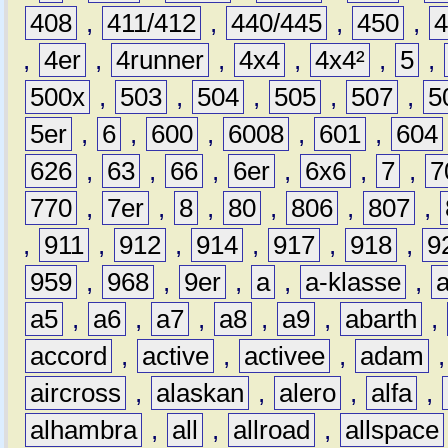
408
,
411/412
,
440/445
,
450
,
,
4er
,
4runner
,
4x4
,
4x4²
,
5
,
500x
,
503
,
504
,
505
,
507
,
5
5er
,
6
,
600
,
6008
,
601
,
604
626
,
63
,
66
,
6er
,
6x6
,
7
,
7
770
,
7er
,
8
,
80
,
806
,
807
,
,
911
,
912
,
914
,
917
,
918
,
9
959
,
968
,
9er
,
a
,
a-klasse
,
a5
,
a6
,
a7
,
a8
,
a9
,
abarth
,
accord
,
active
,
activee
,
adam
aircross
,
alaskan
,
alero
,
alfa
,
alhambra
,
all
,
allroad
,
allspace