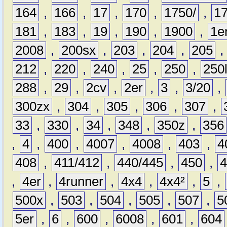
164
,
166
,
17
,
170
,
1750/
,
1
181
,
183
,
19
,
190
,
1900
,
1e
2008
,
200sx
,
203
,
204
,
205
212
,
220
,
240
,
25
,
250
,
250
288
,
29
,
2cv
,
2er
,
3
,
3/20
,
300zx
,
304
,
305
,
306
,
307
,
33
,
330
,
34
,
348
,
350z
,
356
,
4
,
400
,
4007
,
4008
,
403
,
4
408
,
411/412
,
440/445
,
450
,
,
4er
,
4runner
,
4x4
,
4x4²
,
5
,
500x
,
503
,
504
,
505
,
507
,
5
5er
,
6
,
600
,
6008
,
601
,
604