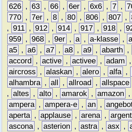
626
,
63
,
66
,
6er
,
6x6
,
7
,
7
770
,
7er
,
8
,
80
,
806
,
807
,
,
911
,
912
,
914
,
917
,
918
,
9
959
,
968
,
9er
,
a
,
a-klasse
,
a5
,
a6
,
a7
,
a8
,
a9
,
abarth
,
accord
,
active
,
activee
,
adam
aircross
,
alaskan
,
alero
,
alfa
,
alhambra
,
all
,
allroad
,
allspace
,
altes
,
alto
,
amarok
,
amazon
ampera
,
ampera-e
,
an
,
angebo
aperta
,
applause
,
arena
,
argen
ascona
,
asterion
,
astra
,
asx
,