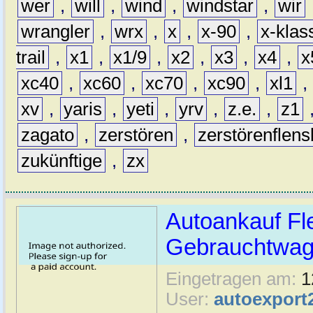
wer
,
will
,
wind
,
windstar
,
wir
wrangler
,
wrx
,
x
,
x-90
,
x-klas
trail
,
x1
,
x1/9
,
x2
,
x3
,
x4
,
x
xc40
,
xc60
,
xc70
,
xc90
,
xl1
,
xv
,
yaris
,
yeti
,
yrv
,
z.e.
,
z1
zagato
,
zerstören
,
zerstörenflen
zukünftige
,
zx
Autoankauf Fl
Gebrauchtwage
Eingetragen am:
1
User:
autoexport