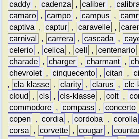
caddy
,
cadenza
,
caliber
,
calibr
camaro
,
campo
,
campus
,
camr
captiva
,
captur
,
caravelle
,
care
carnival
,
carrera
,
cascada
,
cay
celerio
,
celica
,
cell
,
centenario
charade
,
charger
,
charmant
,
ch
chevrolet
,
cinquecento
,
citan
,
c
,
cla-klasse
,
clarity
,
clarus
,
clc-
cloud
,
cls
,
cls-klasse
,
colt
,
c
commodore
,
compass
,
concerto
copen
,
cordia
,
cordoba
,
corolla
corsa
,
corvette
,
cougar
,
counta