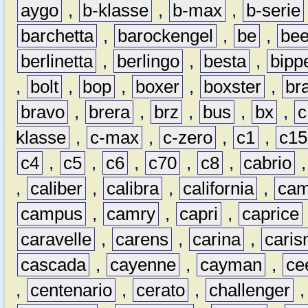
aygo
,
b-klasse
,
b-max
,
b-serie
barchetta
,
barockengel
,
be
,
be
berlinetta
,
berlingo
,
besta
,
bipp
,
bolt
,
bop
,
boxer
,
boxster
,
br
bravo
,
brera
,
brz
,
bus
,
bx
,
c
klasse
,
c-max
,
c-zero
,
c1
,
c15
c4
,
c5
,
c6
,
c70
,
c8
,
cabrio
,
caliber
,
calibra
,
california
,
cam
campus
,
camry
,
capri
,
caprice
caravelle
,
carens
,
carina
,
cari
cascada
,
cayenne
,
cayman
,
ce
,
centenario
,
cerato
,
challenger