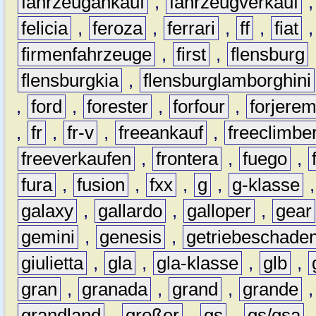
fahrzeugankauf
,
fahrzeugverkauf
felicia
,
feroza
,
ferrari
,
ff
,
fiat
firmenfahrzeuge
,
first
,
flensburg
flensburgkia
,
flensburglamborghini
,
ford
,
forester
,
forfour
,
forjere
,
fr
,
fr-v
,
freeankauf
,
freeclimbe
freeverkaufen
,
frontera
,
fuego
,
fura
,
fusion
,
fxx
,
g
,
g-klasse
galaxy
,
gallardo
,
galloper
,
gear
gemini
,
genesis
,
getriebeschade
giulietta
,
gla
,
gla-klasse
,
glb
,
gran
,
granada
,
grand
,
grande
grandland
,
großer
,
gs
,
gs/gsa