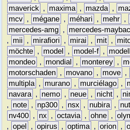
maverick
,
maxima
,
mazda
,
ma
mcv
,
mégane
,
méhari
,
mehr
,
mercedes-amg
,
mercedes-mayba
,
mii
,
mirafiori
,
mirai
,
mit
,
mit
möchte
,
model
,
model-f
,
model
mondeo
,
mondial
,
monterey
,
m
motorschaden
,
movano
,
move
,
multipla
,
murano
,
murciélago
,
navara
,
nemo
,
neue
,
nicht
,
ni
,
note
,
np300
,
nsx
,
nubira
,
nu
nv400
,
nx
,
octavia
,
ohne
,
oly
,
opel
,
opirus
,
optima
,
orion
,