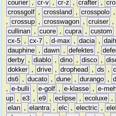
courier
,
cr-v
,
cr-z
,
crafter
,
cr
crossgolf
,
crossland
,
crosspolo
,
crossup
,
crosswagon
,
cruiser
,
cullinan
,
cuore
,
cupra
,
custom
cx-5
,
cx-7
,
d-max
,
dacia
,
dai
dauphine
,
dawn
,
defektes
,
defe
derby
,
diablo
,
dino
,
disco
,
dis
dokker
,
drive
,
drophead
,
ds
,
ds6
,
ducato
,
dune
,
durango
,
,
e-bulli
,
e-golf
,
e-klasse
,
e-meh
up
,
e3
,
e9
,
eclipse
,
ecoluxe
,
elan
,
elantra
,
elc
,
electric
,
ele