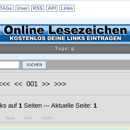
TAGs
User
RSS
API
Links
Tags: g
 <<< << 001 >> >>>
ks auf
1
Seiten --- Aktuelle Seite:
1
Neuer
Älter
Letzte