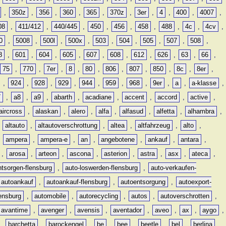
,
350z
,
356
,
360
,
365
,
370z
,
3er
,
4
,
400
,
4007
,
08
,
411/412
,
440/445
,
450
,
456
,
458
,
488
,
4c
,
4cv
,
0
,
5008
,
500l
,
500x
,
503
,
504
,
505
,
507
,
508
,
8
,
601
,
604
,
605
,
607
,
608
,
612
,
626
,
63
,
66
,
75
,
770
,
7er
,
8
,
80
,
806
,
807
,
850
,
8c
,
8er
,
,
924
,
928
,
929
,
944
,
959
,
968
,
9er
,
a
,
a-klasse
,
7
,
a8
,
a9
,
abarth
,
acadiane
,
accent
,
accord
,
active
,
aircross
,
alaskan
,
alero
,
alfa
,
alfasud
,
alfetta
,
alhambra
,
,
altauto
,
altautoverschrottung
,
altea
,
altfahrzeug
,
alto
,
,
ampera
,
ampera-e
,
an
,
angebotene
,
ankauf
,
antara
,
,
arosa
,
arteon
,
ascona
,
asterion
,
astra
,
asx
,
ateca
,
ntsorgen-flensburg
,
auto-loswerden-flensburg
,
auto-verkaufen-
autoankauf
,
autoankauf-flensburg
,
autoentsorgung
,
autoexport-
lensburg
,
automobile
,
autorecycling
,
autos
,
autoverschrotten
,
avantime
,
avenger
,
avensis
,
aventador
,
aveo
,
ax
,
aygo
,
,
barchetta
,
barockengel
,
be
,
bee
,
beetle
,
bel
,
berlina
,