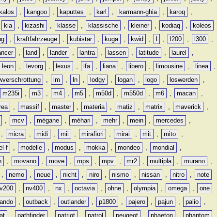
kalos
,
kangoo
,
kaputtes
,
karl
,
karmann-ghia
,
karoq
,
,
kia
,
kizashi
,
klasse
,
klassische
,
kleiner
,
kodiaq
,
koleos
ug
,
kraftfahrzeuge
,
kubistar
,
kuga
,
kwid
,
l
,
l200
,
l300
,
ancer
,
land
,
lander
,
lantra
,
lassen
,
latitude
,
laurel
,
leon
,
levorg
,
lexus
,
lfa
,
liana
,
libero
,
limousine
,
linea
,
wverschrottung
,
lm
,
ln
,
lodgy
,
logan
,
logo
,
loswerden
,
m235i
,
m3
,
m4
,
m5
,
m50d
,
m550d
,
m6
,
macan
,
rea
,
massif
,
master
,
materia
,
matiz
,
matrix
,
maverick
,
,
mcv
,
mégane
,
méhari
,
mehr
,
mein
,
mercedes
,
,
micra
,
midi
,
mii
,
mirafiori
,
mirai
,
mit
,
mito
,
l-f
,
modelle
,
modus
,
mokka
,
mondeo
,
mondial
,
n
,
movano
,
move
,
mps
,
mpv
,
mr2
,
multipla
,
murano
,
,
nemo
,
neue
,
nicht
,
niro
,
nismo
,
nissan
,
nitro
,
note
v200
,
nv400
,
nx
,
octavia
,
ohne
,
olympia
,
omega
,
one
lando
,
outback
,
outlander
,
p1800
,
pajero
,
pajun
,
palio
,
at
,
pathfinder
,
patriot
,
patrol
,
peugeot
,
phaeton
,
phantom