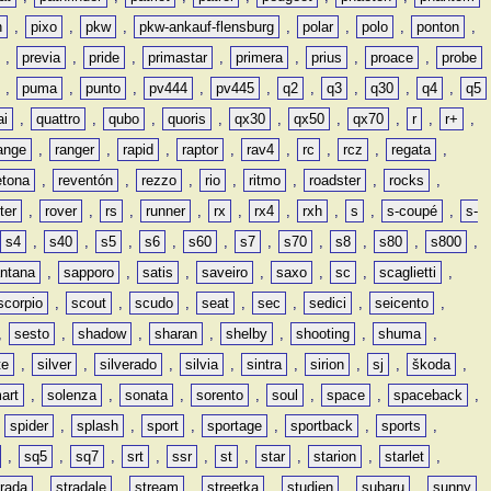
n
,
pixo
,
pkw
,
pkw-ankauf-flensburg
,
polar
,
polo
,
ponton
,
,
previa
,
pride
,
primastar
,
primera
,
prius
,
proace
,
probe
,
puma
,
punto
,
pv444
,
pv445
,
q2
,
q3
,
q30
,
q4
,
q5
ai
,
quattro
,
qubo
,
quoris
,
qx30
,
qx50
,
qx70
,
r
,
r+
,
ange
,
ranger
,
rapid
,
raptor
,
rav4
,
rc
,
rcz
,
regata
,
etona
,
reventón
,
rezzo
,
rio
,
ritmo
,
roadster
,
rocks
,
ter
,
rover
,
rs
,
runner
,
rx
,
rx4
,
rxh
,
s
,
s-coupé
,
s-
s4
,
s40
,
s5
,
s6
,
s60
,
s7
,
s70
,
s8
,
s80
,
s800
,
ntana
,
sapporo
,
satis
,
saveiro
,
saxo
,
sc
,
scaglietti
,
scorpio
,
scout
,
scudo
,
seat
,
sec
,
sedici
,
seicento
,
,
sesto
,
shadow
,
sharan
,
shelby
,
shooting
,
shuma
,
te
,
silver
,
silverado
,
silvia
,
sintra
,
sirion
,
sj
,
škoda
,
art
,
solenza
,
sonata
,
sorento
,
soul
,
space
,
spaceback
,
,
spider
,
splash
,
sport
,
sportage
,
sportback
,
sports
,
,
sq5
,
sq7
,
srt
,
ssr
,
st
,
star
,
starion
,
starlet
,
trada
,
stradale
,
stream
,
streetka
,
studien
,
subaru
,
sunny
,