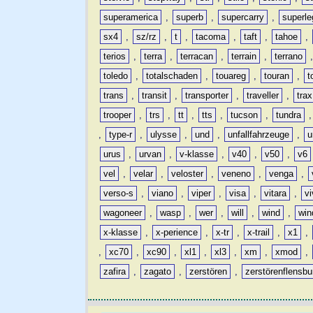
superamerica
,
superb
,
supercarry
,
superle
sx4
,
sz/rz
,
t
,
tacoma
,
taft
,
tahoe
,
terios
,
terra
,
terracan
,
terrain
,
terrano
toledo
,
totalschaden
,
touareg
,
touran
,
t
trans
,
transit
,
transporter
,
traveller
,
trax
trooper
,
trs
,
tt
,
tts
,
tucson
,
tundra
,
type-r
,
ulysse
,
und
,
unfallfahrzeuge
,
u
urus
,
urvan
,
v-klasse
,
v40
,
v50
,
v6
vel
,
velar
,
veloster
,
veneno
,
venga
,
verso-s
,
viano
,
viper
,
visa
,
vitara
,
vi
wagoneer
,
wasp
,
wer
,
will
,
wind
,
win
x-klasse
,
x-perience
,
x-tr
,
x-trail
,
x1
,
,
xc70
,
xc90
,
xl1
,
xl3
,
xm
,
xmod
,
zafira
,
zagato
,
zerstören
,
zerstörenflensbu