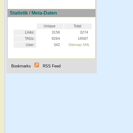
Statistik / Meta-Daten
Unique
Total
Links:
3156
3274
TAGs:
9264
19587
User:
342
Sitemap XML
Bookmarks
RSS Feed