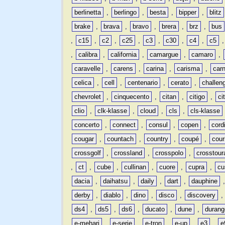
berlinetta
,
berlingo
,
besta
,
bipper
,
blitz
brake
,
brava
,
bravo
,
brera
,
brz
,
bus
,
c15
,
c2
,
c25
,
c3
,
c30
,
c4
,
c5
,
calibra
,
california
,
camargue
,
camaro
,
caravelle
,
carens
,
carina
,
carisma
,
carn
celica
,
cell
,
centenario
,
cerato
,
challen
chevrolet
,
cinquecento
,
citan
,
citigo
,
ci
clio
,
clk-klasse
,
cloud
,
cls
,
cls-klasse
concerto
,
connect
,
consul
,
copen
,
cord
cougar
,
countach
,
country
,
coupé
,
cour
crossgolf
,
crossland
,
crosspolo
,
crosstour
,
ct
,
cube
,
cullinan
,
cuore
,
cupra
,
cu
dacia
,
daihatsu
,
daily
,
dart
,
dauphine
derby
,
diablo
,
dino
,
disco
,
discovery
ds4
,
ds5
,
ds6
,
ducato
,
dune
,
durang
e-mehari
,
e-serie
,
e-tron
,
e-up
,
e3
,
e