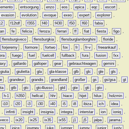
lemento
,
entsorgung
,
enzo
,
eos
,
epica
,
eqc
,
escort
,
evasion
,
evolution
,
evoque
,
exeo
,
expert
,
explorer
,
12
,
f12tdf
,
f355
,
f40
,
f430
,
f50
,
f60
,
fabia
,
man
,
fe
,
felicia
,
feroza
,
ferrari
,
ff
,
fiat
,
fiesta
,
figo
,
,
flensburgiveco
,
flensburgkia
,
flensburglamborghini
,
floride
,
,
forjeremy
,
formore
,
fortwo
,
fox
,
fr
,
fr-v
,
freeankauf
,
era
,
fuego
,
fuel
,
fuelcell
,
fullback
,
fura
,
fusion
,
fxx
,
laxy
,
gallardo
,
galloper
,
gear
,
gebrauchtwagen
,
gemini
,
giulia
,
giulietta
,
gla
,
gla-klasse
,
glb
,
glc
,
gle
,
gls
,
de
,
grandeur
,
grandis
,
grandland
,
großer
,
gs
,
gs/gsa
,
gt
gta
,
gtb
,
gtc
,
gtc4lusso
,
gtd
,
gte
,
gti
,
gto
,
,
h-1
,
h350
,
hellcat
,
hhr
,
hiace
,
hijet
,
hilux
,
holzmin
,
,
i10
,
i20
,
i3
,
i30
,
i40
,
i5
,
i8
,
ibiza
,
ich
,
idea
,
,
infinti
,
insight
,
insignia
,
integra
,
interstar
,
ion
,
ioniq
,
iveco
,
ix20
,
ix25
,
ix35
,
ix55
,
j1
,
j5
,
jalpa
,
jarama
,
mny
,
joice
,
journey
,
juke
,
jumper
,
jumpy
,
junior
,
justy
,