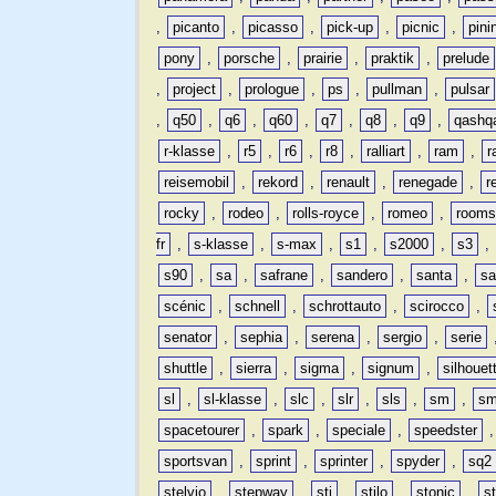
,
picanto
,
picasso
,
pick-up
,
picnic
,
pini
pony
,
porsche
,
prairie
,
praktik
,
prelude
,
project
,
prologue
,
ps
,
pullman
,
pulsar
,
q50
,
q6
,
q60
,
q7
,
q8
,
q9
,
qashq
r-klasse
,
r5
,
r6
,
r8
,
ralliart
,
ram
,
r
reisemobil
,
rekord
,
renault
,
renegade
,
r
rocky
,
rodeo
,
rolls-royce
,
romeo
,
rooms
fr
,
s-klasse
,
s-max
,
s1
,
s2000
,
s3
,
s90
,
sa
,
safrane
,
sandero
,
santa
,
sa
scénic
,
schnell
,
schrottauto
,
scirocco
,
senator
,
sephia
,
serena
,
sergio
,
serie
shuttle
,
sierra
,
sigma
,
signum
,
silhouet
sl
,
sl-klasse
,
slc
,
slr
,
sls
,
sm
,
sm
spacetourer
,
spark
,
speciale
,
speedster
sportsvan
,
sprint
,
sprinter
,
spyder
,
sq2
stelvio
,
stepway
,
sti
,
stilo
,
stonic
,
s