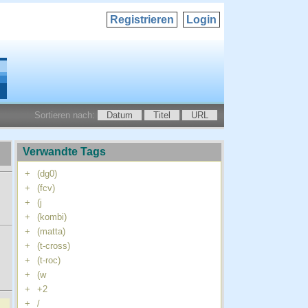
Registrieren
Login
Sortieren nach:
Datum
Titel
URL
Verwandte Tags
+
(dg0)
+
(fcv)
+
(j
+
(kombi)
+
(matta)
+
(t-cross)
+
(t-roc)
+
(w
+
+2
+
/