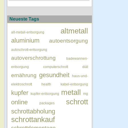
Neueste Tags
altmetall
alt-metall-entsorgung
aluminium
autoentsorgung
autoschrott-entsorgung
autoverschrottung
badewannen-
entsorgung
computerschrott
diät
gesundheit
ernährung
haus-und-
elektroschrott
health
kabel-entsorgung
metall
kupfer
kupfer-entsorgung
mg
schrott
online
packages
schrottabholung
schrottankauf
schrottdemontage