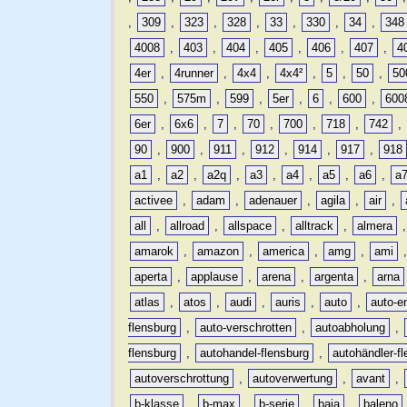
,
309
,
323
,
328
,
33
,
330
,
34
,
348
4008
,
403
,
404
,
405
,
406
,
407
,
4
4er
,
4runner
,
4x4
,
4x4²
,
5
,
50
,
50
550
,
575m
,
599
,
5er
,
6
,
600
,
600
6er
,
6x6
,
7
,
70
,
700
,
718
,
742
,
90
,
900
,
911
,
912
,
914
,
917
,
918
a1
,
a2
,
a2q
,
a3
,
a4
,
a5
,
a6
,
a
activee
,
adam
,
adenauer
,
agila
,
air
,
all
,
allroad
,
allspace
,
alltrack
,
almera
amarok
,
amazon
,
america
,
amg
,
ami
aperta
,
applause
,
arena
,
argenta
,
arna
atlas
,
atos
,
audi
,
auris
,
auto
,
auto-e
flensburg
,
auto-verschrotten
,
autoabholung
,
flensburg
,
autohandel-flensburg
,
autohändler-f
autoverschrottung
,
autoverwertung
,
avant
,
b-klasse
,
b-max
,
b-serie
,
baja
,
baleno