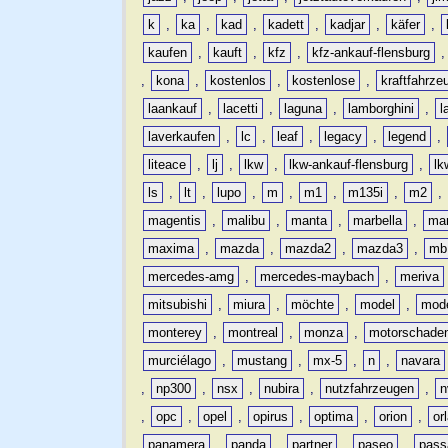
k
,
ka
,
kad
,
kadett
,
kadjar
,
käfer
,
kaufen
,
kauft
,
kfz
,
kfz-ankauf-flensburg
,
kona
,
kostenlos
,
kostenlose
,
kraftfahrze
laankauf
,
lacetti
,
laguna
,
lamborghini
,
l
laverkaufen
,
lc
,
leaf
,
legacy
,
legend
,
liteace
,
lj
,
lkw
,
lkw-ankauf-flensburg
,
lk
ls
,
lt
,
lupo
,
m
,
m1
,
m135i
,
m2
,
magentis
,
malibu
,
manta
,
marbella
,
ma
maxima
,
mazda
,
mazda2
,
mazda3
,
mb
mercedes-amg
,
mercedes-maybach
,
meriva
mitsubishi
,
miura
,
möchte
,
model
,
mode
monterey
,
montreal
,
monza
,
motorschade
murciélago
,
mustang
,
mx-5
,
n
,
navara
,
np300
,
nsx
,
nubira
,
nutzfahrzeugen
,
n
,
opc
,
opel
,
opirus
,
optima
,
orion
,
or
panamera
,
panda
,
partner
,
paseo
,
pass