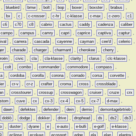
,
bluebird
,
bmw
,
bolt
,
bop
,
boxer
,
boxster
,
brabus
,
,
bx
,
c
,
c-crosser
,
c-hr
,
c-klasse
,
c-max
,
c-zero
,
c1
,
c6
,
c70
,
c8
,
cabrio
,
cactus
,
caddy
,
cadenza
,
caliber
campo
,
campus
,
camry
,
capri
,
caprice
,
captiva
,
captur
,
ival
,
carrera
,
cascada
,
cayenne
,
cayman
,
cee'd
,
celerio
,
ger
,
charade
,
charger
,
charmant
,
cherokee
,
cherry
,
troën
,
civic
,
cla
,
cla-klasse
,
clarity
,
clarus
,
clc-klasse
,
,
colt
,
combo
,
commander
,
commodore
,
compass
,
ia
,
cordoba
,
corolla
,
corona
,
corrado
,
corsa
,
corvette
,
ier
,
cr-v
,
cr-z
,
crafter
,
croma
,
cross
,
crossblade
,
an
,
crosstourer
,
crossup
,
crosswagon
,
cruiser
,
cruze
,
crx
stom
,
cuve
,
cx
,
cx-3
,
cx-4
,
cx-5
,
cx-7
,
d-max
,
,
dawn
,
defektes
,
defender
,
dein
,
demio
,
demontagebrtrieb
,
,
doblò
,
dodge
,
dokker
,
drive
,
drophead
,
ds
,
ds2
,
ds3
,
o
,
duster
,
dyane
,
e
,
e-auto
,
e-bulli
,
e-golf
,
e-klasse
,
9
,
eclipse
,
ecoluxe
,
ecosport
,
edge
,
ela
,
elan
,
elantra
,