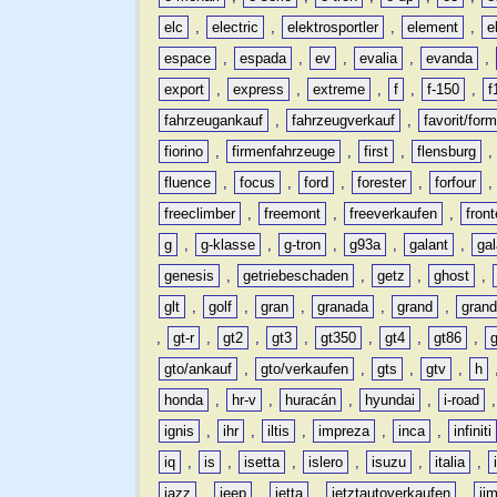
elc
,
electric
,
elektrosportler
,
element
,
e
espace
,
espada
,
ev
,
evalia
,
evanda
,
export
,
express
,
extreme
,
f
,
f-150
,
f
fahrzeugankauf
,
fahrzeugverkauf
,
favorit/for
fiorino
,
firmenfahrzeuge
,
first
,
flensburg
fluence
,
focus
,
ford
,
forester
,
forfour
freeclimber
,
freemont
,
freeverkaufen
,
front
g
,
g-klasse
,
g-tron
,
g93a
,
galant
,
ga
genesis
,
getriebeschaden
,
getz
,
ghost
,
glt
,
golf
,
gran
,
granada
,
grand
,
gran
,
gt-r
,
gt2
,
gt3
,
gt350
,
gt4
,
gt86
,
gto/ankauf
,
gto/verkaufen
,
gts
,
gtv
,
h
honda
,
hr-v
,
huracán
,
hyundai
,
i-road
ignis
,
ihr
,
iltis
,
impreza
,
inca
,
infiniti
iq
,
is
,
isetta
,
islero
,
isuzu
,
italia
,
jazz
,
jeep
,
jetta
,
jetztautoverkaufen
,
ji