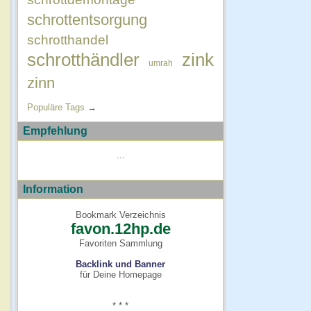
schrottentsorgung
schrotthandel
schrotthändler
zink
umrah
zinn
Populäre Tags
→
Empfehlung
...
Information
Bookmark Verzeichnis
favon.12hp.de
Favoriten Sammlung
Backlink und Banner
für Deine Homepage
* * *