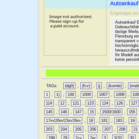
Autoankauf
Eingetragen am
Autoankauf E
Gebrauchtfah
lästige Werb
Flensburg ein
transparent 
höchstmöglic
herauszufinde
Ihr Modell a
keine persön
TAGs:
(dg0)
,
(fcv)
,
(j
,
(kombi)
,
(matt
1
,
1)
,
100
,
1000
,
1007
,
1008
,
10
114
,
12
,
121
,
123
,
124
,
126
,
127
145
,
146
,
147
,
15
,
1500/1600
,
155
17m/20m/23m/26m
,
18
,
181
,
183
,
19
203
,
204
,
205
,
206
,
207
,
208
,
21
,
288
,
29
,
2cv
,
2er
,
3
,
3/20
,
30