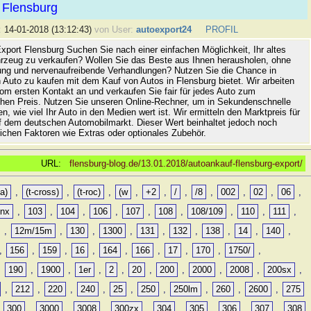
 Flensburg
:
14-01-2018 (13:12:43)
von User:
autoexport24
PROFIL
xport Flensburg Suchen Sie nach einer einfachen Möglichkeit, Ihr altes
rzeug zu verkaufen? Wollen Sie das Beste aus Ihnen herausholen, ohne
ung und nervenaufreibende Verhandlungen? Nutzen Sie die Chance in
 Auto zu kaufen mit dem Kauf von Autos in Flensburg bietet. Wir arbeiten
vom ersten Kontakt an und verkaufen Sie fair für jedes Auto zum
hen Preis. Nutzen Sie unseren Online-Rechner, um in Sekundenschnelle
n, wie viel Ihr Auto in den Medien wert ist. Wir ermitteln den Marktpreis für
uf dem deutschen Automobilmarkt. Dieser Wert beinhaltet jedoch noch
lichen Faktoren wie Extras oder optionales Zubehör.
URL:
flensburg-blog.de/13.01.2018/autoankauf-flensburg-export/
a)
,
(t-cross)
,
(t-roc)
,
(w
,
+2
,
/
,
/8
,
002
,
02
,
06
,
0nx
,
103
,
104
,
106
,
107
,
108
,
108/109
,
110
,
111
,
,
12m/15m
,
130
,
1300
,
131
,
132
,
138
,
14
,
140
,
,
156
,
159
,
16
,
164
,
166
,
17
,
170
,
1750/
,
,
190
,
1900
,
1er
,
2
,
20
,
200
,
2000
,
2008
,
200sx
,
,
212
,
220
,
240
,
25
,
250
,
250lm
,
260
,
2600
,
275
,
300
,
3000
,
3008
,
300zx
,
304
,
305
,
306
,
307
,
308