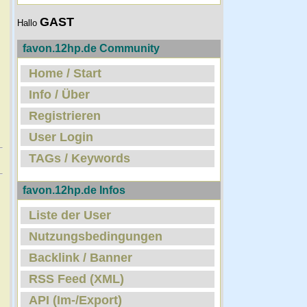
GAST
Hallo
favon.12hp.de Community
Home / Start
Info / Über
Registrieren
User Login
TAGs / Keywords
favon.12hp.de Infos
Liste der User
Nutzungsbedingungen
Backlink / Banner
RSS Feed (XML)
API (Im-/Export)