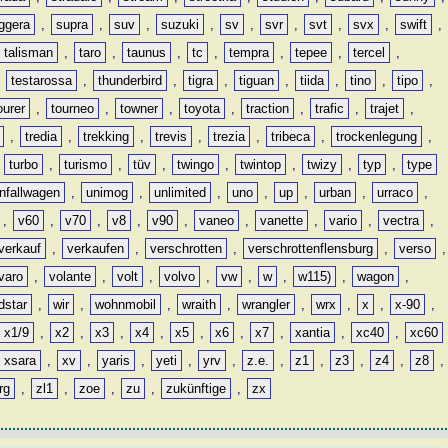
ggera
,
supra
,
suv
,
suzuki
,
sv
,
svr
,
svt
,
svx
,
swift
,
talisman
,
taro
,
taunus
,
tc
,
tempra
,
tepee
,
tercel
,
,
testarossa
,
thunderbird
,
tigra
,
tiguan
,
tiida
,
tino
,
tipo
,
ourer
,
tourneo
,
towner
,
toyota
,
traction
,
trafic
,
trajet
,
,
tredia
,
trekking
,
trevis
,
trezia
,
tribeca
,
trockenlegung
,
,
turbo
,
turismo
,
tüv
,
twingo
,
twintop
,
twizy
,
typ
,
type
nfallwagen
,
unimog
,
unlimited
,
uno
,
up
,
urban
,
urraco
,
,
v60
,
v70
,
v8
,
v90
,
vaneo
,
vanette
,
vario
,
vectra
,
verkauf
,
verkaufen
,
verschrotten
,
verschrottenflensburg
,
verso
,
varo
,
volante
,
volt
,
volvo
,
vw
,
w
,
w115)
,
wagon
,
dstar
,
wir
,
wohnmobil
,
wraith
,
wrangler
,
wrx
,
x
,
x-90
,
x1/9
,
x2
,
x3
,
x4
,
x5
,
x6
,
x7
,
xantia
,
xc40
,
xc60
xsara
,
xv
,
yaris
,
yeti
,
yrv
,
z.e.
,
z1
,
z3
,
z4
,
z8
,
rg
,
zl1
,
zoe
,
zu
,
zukünftige
,
zx