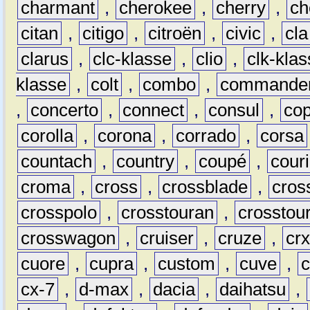
charmant
,
cherokee
,
cherry
,
ch
citan
,
citigo
,
citroën
,
civic
,
cla
clarus
,
clc-klasse
,
clio
,
clk-kla
klasse
,
colt
,
combo
,
commande
,
concerto
,
connect
,
consul
,
co
corolla
,
corona
,
corrado
,
corsa
countach
,
country
,
coupé
,
couri
croma
,
cross
,
crossblade
,
cros
crosspolo
,
crosstouran
,
crosstou
crosswagon
,
cruiser
,
cruze
,
cr
cuore
,
cupra
,
custom
,
cuve
,
cx-7
,
d-max
,
dacia
,
daihatsu
,