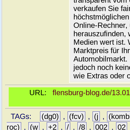
transparent vom 
verkaufen Sie fai
höchstmöglichen 
Online-Rechner,
herauszufinden, w
Medien wert ist. 
Marktpreis für I
Automobilmarkt. 
jedoch noch kein
wie Extras oder 
URL:
flensburg-blog.de/13.0
TAGs:
(dg0)
,
(fcv)
,
(j
,
(komb
roc)
,
(w
,
+2
,
/
,
/8
,
002
,
02