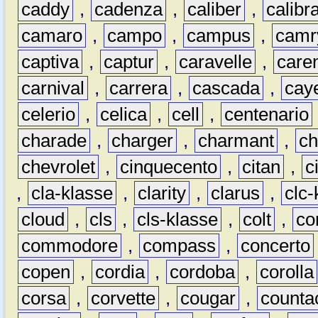
caddy
,
cadenza
,
caliber
,
calibr
camaro
,
campo
,
campus
,
camr
captiva
,
captur
,
caravelle
,
care
carnival
,
carrera
,
cascada
,
cay
celerio
,
celica
,
cell
,
centenario
charade
,
charger
,
charmant
,
ch
chevrolet
,
cinquecento
,
citan
,
c
,
cla-klasse
,
clarity
,
clarus
,
clc-
cloud
,
cls
,
cls-klasse
,
colt
,
c
commodore
,
compass
,
concerto
copen
,
cordia
,
cordoba
,
corolla
corsa
,
corvette
,
cougar
,
counta