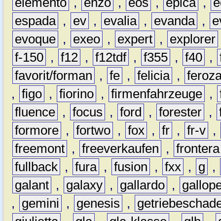
elemento
,
enzo
,
eos
,
epica
,
e
espada
,
ev
,
evalia
,
evanda
,
e
evoque
,
exeo
,
expert
,
explorer
f-150
,
f12
,
f12tdf
,
f355
,
f40
,
favorit/forman
,
fe
,
felicia
,
feroz
,
figo
,
fiorino
,
firmenfahrzeuge
,
fluence
,
focus
,
ford
,
forester
,
formore
,
fortwo
,
fox
,
fr
,
fr-v
,
freemont
,
freeverkaufen
,
frontera
fullback
,
fura
,
fusion
,
fxx
,
g
,
galant
,
galaxy
,
gallardo
,
gallop
,
gemini
,
genesis
,
getriebeschad