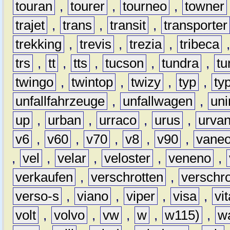
touran
,
tourer
,
tourneo
,
towner
trajet
,
trans
,
transit
,
transporter
trekking
,
trevis
,
trezia
,
tribeca
trs
,
tt
,
tts
,
tucson
,
tundra
,
tu
twingo
,
twintop
,
twizy
,
typ
,
ty
unfallfahrzeuge
,
unfallwagen
,
un
up
,
urban
,
urraco
,
urus
,
urva
v6
,
v60
,
v70
,
v8
,
v90
,
vane
,
vel
,
velar
,
veloster
,
veneno
,
verkaufen
,
verschrotten
,
verschro
verso-s
,
viano
,
viper
,
visa
,
vi
volt
,
volvo
,
vw
,
w
,
w115)
,
w