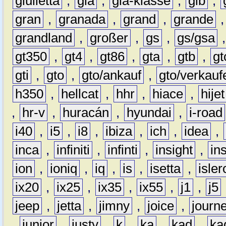
giulietta
,
gla
,
gla-klasse
,
glb
,
gran
,
granada
,
grand
,
grande
grandland
,
großer
,
gs
,
gs/gsa
gt350
,
gt4
,
gt86
,
gta
,
gtb
,
gt
gti
,
gto
,
gto/ankauf
,
gto/verkauf
h350
,
hellcat
,
hhr
,
hiace
,
hijet
,
hr-v
,
huracán
,
hyundai
,
i-road
i40
,
i5
,
i8
,
ibiza
,
ich
,
idea
,
inca
,
infiniti
,
infinti
,
insight
,
in
ion
,
ioniq
,
iq
,
is
,
isetta
,
isler
ix20
,
ix25
,
ix35
,
ix55
,
j1
,
j5
jeep
,
jetta
,
jimny
,
joice
,
journ
,
junior
,
justy
,
k
,
ka
,
kad
,
ka