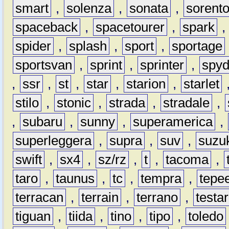
smart
,
solenza
,
sonata
,
sorent
spaceback
,
spacetourer
,
spark
spider
,
splash
,
sport
,
sportage
sportsvan
,
sprint
,
sprinter
,
spyd
,
ssr
,
st
,
star
,
starion
,
starlet
stilo
,
stonic
,
strada
,
stradale
,
,
subaru
,
sunny
,
superamerica
,
superleggera
,
supra
,
suv
,
suzu
swift
,
sx4
,
sz/rz
,
t
,
tacoma
,
taro
,
taunus
,
tc
,
tempra
,
tepe
terracan
,
terrain
,
terrano
,
testa
tiguan
,
tiida
,
tino
,
tipo
,
toledo