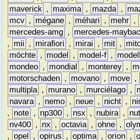
maverick
,
maxima
,
mazda
,
ma
mcv
,
mégane
,
méhari
,
mehr
,
mercedes-amg
,
mercedes-mayba
,
mii
,
mirafiori
,
mirai
,
mit
,
mit
möchte
,
model
,
model-f
,
model
mondeo
,
mondial
,
monterey
,
m
motorschaden
,
movano
,
move
,
multipla
,
murano
,
murciélago
,
navara
,
nemo
,
neue
,
nicht
,
ni
,
note
,
np300
,
nsx
,
nubira
,
nu
nv400
,
nx
,
octavia
,
ohne
,
oly
,
opel
,
opirus
,
optima
,
orion
,