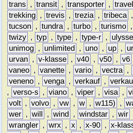
trans
,
transit
,
transporter
,
travel
trekking
,
trevis
,
trezia
,
tribeca
tucson
,
tundra
,
turbo
,
turismo
twizy
,
typ
,
type
,
type-r
,
ulyss
unimog
,
unlimited
,
uno
,
up
,
u
urvan
,
v-klasse
,
v40
,
v50
,
v6
vaneo
,
vanette
,
vario
,
vectra
,
veneno
,
venga
,
verkauf
,
verkau
,
verso-s
,
viano
,
viper
,
visa
,
v
volt
,
volvo
,
vw
,
w
,
w115)
,
w
wer
,
will
,
wind
,
windstar
,
wir
wrangler
,
wrx
,
x
,
x-90
,
x-klas