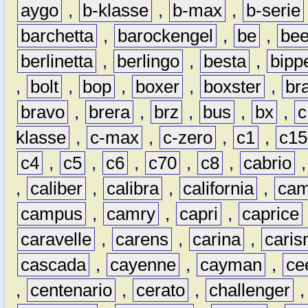
aygo
,
b-klasse
,
b-max
,
b-serie
barchetta
,
barockengel
,
be
,
be
berlinetta
,
berlingo
,
besta
,
bipp
,
bolt
,
bop
,
boxer
,
boxster
,
br
bravo
,
brera
,
brz
,
bus
,
bx
,
c
klasse
,
c-max
,
c-zero
,
c1
,
c15
c4
,
c5
,
c6
,
c70
,
c8
,
cabrio
,
caliber
,
calibra
,
california
,
cam
campus
,
camry
,
capri
,
caprice
caravelle
,
carens
,
carina
,
cari
cascada
,
cayenne
,
cayman
,
ce
,
centenario
,
cerato
,
challenger