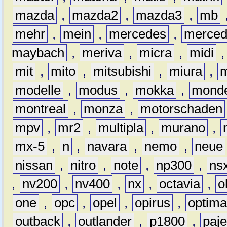
mazda
,
mazda2
,
mazda3
,
mb
mehr
,
mein
,
mercedes
,
merce
maybach
,
meriva
,
micra
,
midi
mit
,
mito
,
mitsubishi
,
miura
,
modelle
,
modus
,
mokka
,
mond
montreal
,
monza
,
motorschaden
mpv
,
mr2
,
multipla
,
murano
,
mx-5
,
n
,
navara
,
nemo
,
neue
nissan
,
nitro
,
note
,
np300
,
ns
,
nv200
,
nv400
,
nx
,
octavia
,
o
one
,
opc
,
opel
,
opirus
,
optim
outback
,
outlander
,
p1800
,
paje