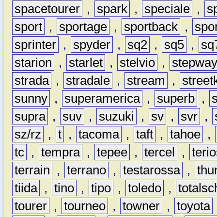
spacetourer
,
spark
,
speciale
,
s
sport
,
sportage
,
sportback
,
spo
sprinter
,
spyder
,
sq2
,
sq5
,
sq
starion
,
starlet
,
stelvio
,
stepwa
strada
,
stradale
,
stream
,
street
sunny
,
superamerica
,
superb
,
supra
,
suv
,
suzuki
,
sv
,
svr
,
sz/rz
,
t
,
tacoma
,
taft
,
tahoe
,
tc
,
tempra
,
tepee
,
tercel
,
teri
terrain
,
terrano
,
testarossa
,
thu
tiida
,
tino
,
tipo
,
toledo
,
totals
tourer
,
tourneo
,
towner
,
toyota