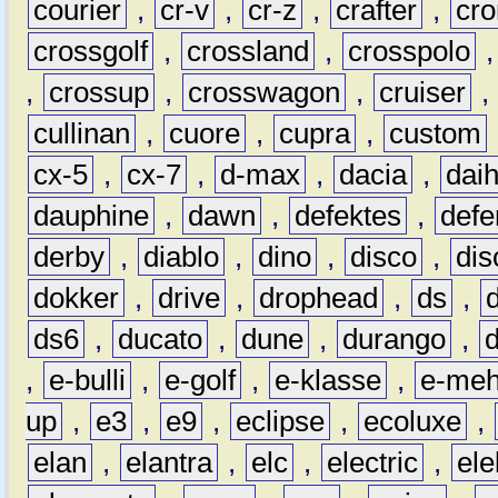
courier
,
cr-v
,
cr-z
,
crafter
,
cr
crossgolf
,
crossland
,
crosspolo
,
crossup
,
crosswagon
,
cruiser
,
cullinan
,
cuore
,
cupra
,
custom
cx-5
,
cx-7
,
d-max
,
dacia
,
dai
dauphine
,
dawn
,
defektes
,
defe
derby
,
diablo
,
dino
,
disco
,
dis
dokker
,
drive
,
drophead
,
ds
,
ds6
,
ducato
,
dune
,
durango
,
,
e-bulli
,
e-golf
,
e-klasse
,
e-meh
up
,
e3
,
e9
,
eclipse
,
ecoluxe
,
elan
,
elantra
,
elc
,
electric
,
ele