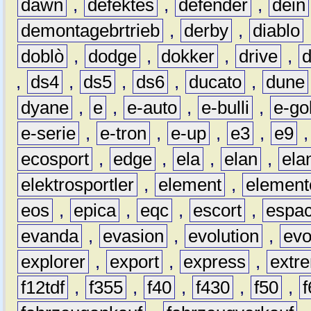
dawn
,
defektes
,
defender
,
dein
demontagebrtrieb
,
derby
,
diablo
doblò
,
dodge
,
dokker
,
drive
,
,
ds4
,
ds5
,
ds6
,
ducato
,
dune
dyane
,
e
,
e-auto
,
e-bulli
,
e-gol
e-serie
,
e-tron
,
e-up
,
e3
,
e9
ecosport
,
edge
,
ela
,
elan
,
ela
elektrosportler
,
element
,
element
eos
,
epica
,
eqc
,
escort
,
espa
evanda
,
evasion
,
evolution
,
ev
explorer
,
export
,
express
,
extr
f12tdf
,
f355
,
f40
,
f430
,
f50
,
f