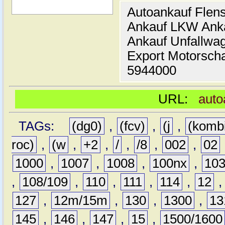
Autoankauf Flen
Ankauf LKW Ank
Ankauf Unfallwa
Export Motorsch
5944000
URL:
auto
TAGs:
(dg0)
,
(fcv)
,
(j
,
(komb
roc)
,
(w
,
+2
,
/
,
/8
,
002
,
02
1000
,
1007
,
1008
,
100nx
,
10
,
108/109
,
110
,
111
,
114
,
12
127
,
12m/15m
,
130
,
1300
,
13
145
,
146
,
147
,
15
,
1500/1600