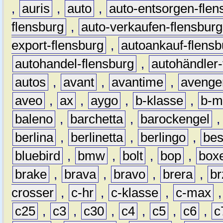
,
auris
,
auto
,
auto-entsorgen-flen
flensburg
,
auto-verkaufen-flensburg
export-flensburg
,
autoankauf-flensb
autohandel-flensburg
,
autohändler-
autos
,
avant
,
avantime
,
avenge
aveo
,
ax
,
aygo
,
b-klasse
,
b-m
baleno
,
barchetta
,
barockengel
berlina
,
berlinetta
,
berlingo
,
bes
bluebird
,
bmw
,
bolt
,
bop
,
box
brake
,
brava
,
bravo
,
brera
,
br
crosser
,
c-hr
,
c-klasse
,
c-max
c25
,
c3
,
c30
,
c4
,
c5
,
c6
,
c