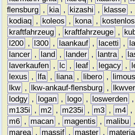
flensburg
,
kia
,
kizashi
,
klasse
,
kodiaq
,
koleos
,
kona
,
kostenlos
kraftfahrzeug
,
kraftfahrzeuge
,
kub
l200
,
l300
,
laankauf
,
lacetti
,
l
lancer
,
land
,
lander
,
lantra
,
la
laverkaufen
,
lc
,
leaf
,
legacy
,
lexus
,
lfa
,
liana
,
libero
,
limous
lkw
,
lkw-ankauf-flensburg
,
lkwver
lodgy
,
logan
,
logo
,
loswerden
m135i
,
m2
,
m235i
,
m3
,
m4
,
m6
,
macan
,
magentis
,
malibu
marea
,
massif
,
master
,
materi