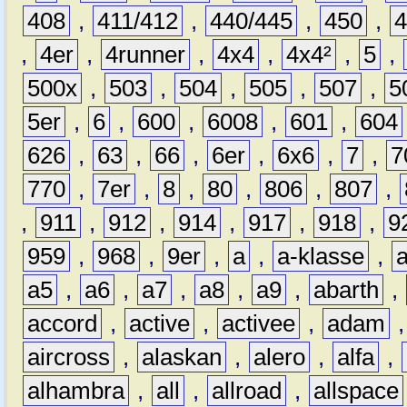
408
,
411/412
,
440/445
,
450
,
,
4er
,
4runner
,
4x4
,
4x4²
,
5
,
500x
,
503
,
504
,
505
,
507
,
5
5er
,
6
,
600
,
6008
,
601
,
604
626
,
63
,
66
,
6er
,
6x6
,
7
,
7
770
,
7er
,
8
,
80
,
806
,
807
,
,
911
,
912
,
914
,
917
,
918
,
9
959
,
968
,
9er
,
a
,
a-klasse
,
a5
,
a6
,
a7
,
a8
,
a9
,
abarth
,
accord
,
active
,
activee
,
adam
aircross
,
alaskan
,
alero
,
alfa
,
alhambra
,
all
,
allroad
,
allspace