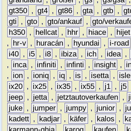
gt350
,
gt4
,
gt86
,
gta
,
gtb
,
gt
gti
,
gto
,
gto/ankauf
,
gto/verkauf
h350
,
hellcat
,
hhr
,
hiace
,
hijet
,
hr-v
,
huracán
,
hyundai
,
i-road
i40
,
i5
,
i8
,
ibiza
,
ich
,
idea
,
,
inca
,
infiniti
,
infinti
,
insight
,
i
,
ion
,
ioniq
,
iq
,
is
,
isetta
,
isl
ix20
,
ix25
,
ix35
,
ix55
,
j1
,
j5
jeep
,
jetta
,
jetztautoverkaufen
,
juke
,
jumper
,
jumpy
,
junior
,
j
kadett
,
kadjar
,
käfer
,
kalos
,
k
karmann-ghia
,
karoq
,
kaufen
,
k