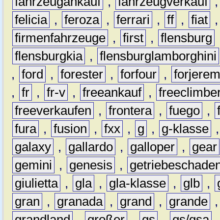
fahrzeugankauf
,
fahrzeugverkauf
felicia
,
feroza
,
ferrari
,
ff
,
fiat
firmenfahrzeuge
,
first
,
flensburg
flensburgkia
,
flensburglamborghini
,
ford
,
forester
,
forfour
,
forjere
,
fr
,
fr-v
,
freeankauf
,
freeclimbe
freeverkaufen
,
frontera
,
fuego
,
fura
,
fusion
,
fxx
,
g
,
g-klasse
galaxy
,
gallardo
,
galloper
,
gear
gemini
,
genesis
,
getriebeschade
giulietta
,
gla
,
gla-klasse
,
glb
,
gran
,
granada
,
grand
,
grande
grandland
,
großer
,
gs
,
gs/gsa