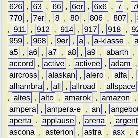
626
,
63
,
66
,
6er
,
6x6
,
7
,
7
770
,
7er
,
8
,
80
,
806
,
807
,
,
911
,
912
,
914
,
917
,
918
,
9
959
,
968
,
9er
,
a
,
a-klasse
,
a5
,
a6
,
a7
,
a8
,
a9
,
abarth
,
accord
,
active
,
activee
,
adam
aircross
,
alaskan
,
alero
,
alfa
,
alhambra
,
all
,
allroad
,
allspace
,
altes
,
alto
,
amarok
,
amazon
ampera
,
ampera-e
,
an
,
angebo
aperta
,
applause
,
arena
,
argen
ascona
,
asterion
,
astra
,
asx
,