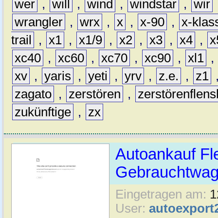
wer
,
will
,
wind
,
windstar
,
wir
wrangler
,
wrx
,
x
,
x-90
,
x-klas
trail
,
x1
,
x1/9
,
x2
,
x3
,
x4
,
x
xc40
,
xc60
,
xc70
,
xc90
,
xl1
,
xv
,
yaris
,
yeti
,
yrv
,
z.e.
,
z1
zagato
,
zerstören
,
zerstörenflen
zukünftige
,
zx
Autoankauf Fl
Gebrauchtwage
Eingetragen am:
1
User:
autoexport