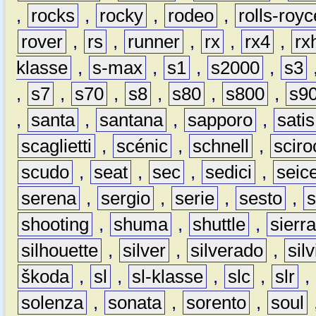
,
rocks
,
rocky
,
rodeo
,
rolls-royc
rover
,
rs
,
runner
,
rx
,
rx4
,
rx
klasse
,
s-max
,
s1
,
s2000
,
s3
,
s7
,
s70
,
s8
,
s80
,
s800
,
s9
,
santa
,
santana
,
sapporo
,
satis
scaglietti
,
scénic
,
schnell
,
sciro
scudo
,
seat
,
sec
,
sedici
,
seic
serena
,
sergio
,
serie
,
sesto
,
shooting
,
shuma
,
shuttle
,
sierr
silhouette
,
silver
,
silverado
,
silv
škoda
,
sl
,
sl-klasse
,
slc
,
slr
,
solenza
,
sonata
,
sorento
,
soul