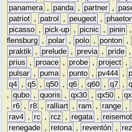
panamera
,
panda
,
partner
,
pas
patriot
,
patrol
,
peugeot
,
phaeto
picasso
,
pick-up
,
picnic
,
pinin
flensburg
,
polar
,
polo
,
ponton
,
praktik
,
prelude
,
previa
,
pride
prius
,
proace
,
probe
,
project
,
pulsar
,
puma
,
punto
,
pv444
,
q4
,
q5
,
q50
,
q6
,
q60
,
q7
,
,
qubo
,
quoris
,
qx30
,
qx50
,
qx
,
r6
,
r8
,
ralliart
,
ram
,
range
,
rav4
,
rc
,
rcz
,
regata
,
reisemob
renegade
,
retona
,
reventón
,
re