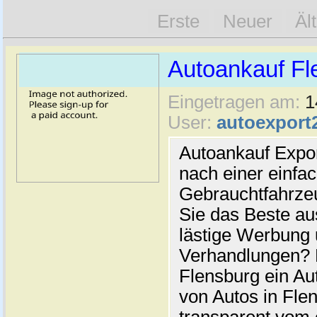
Erste
Neuer
Äl
Autoankauf Fl
Eingetragen am:
1
User:
autoexport
Autoankauf Expo
nach einer einfac
Gebrauchtfahrze
Sie das Beste au
lästige Werbung
Verhandlungen? 
Flensburg ein Au
von Autos in Flen