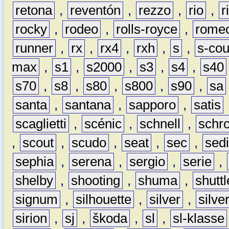
retona
,
reventón
,
rezzo
,
rio
,
r
rocky
,
rodeo
,
rolls-royce
,
rome
runner
,
rx
,
rx4
,
rxh
,
s
,
s-co
max
,
s1
,
s2000
,
s3
,
s4
,
s40
s70
,
s8
,
s80
,
s800
,
s90
,
sa
santa
,
santana
,
sapporo
,
satis
scaglietti
,
scénic
,
schnell
,
schro
,
scout
,
scudo
,
seat
,
sec
,
sedi
sephia
,
serena
,
sergio
,
serie
,
shelby
,
shooting
,
shuma
,
shuttl
signum
,
silhouette
,
silver
,
silve
sirion
,
sj
,
škoda
,
sl
,
sl-klasse