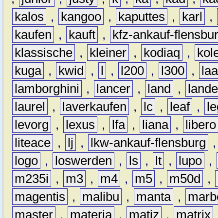
kalos
,
kangoo
,
kaputtes
,
karl
,
kaufen
,
kauft
,
kfz-ankauf-flensbu
klassische
,
kleiner
,
kodiaq
,
kol
kuga
,
kwid
,
l
,
l200
,
l300
,
la
lamborghini
,
lancer
,
land
,
lande
laurel
,
laverkaufen
,
lc
,
leaf
,
l
levorg
,
lexus
,
lfa
,
liana
,
libero
liteace
,
lj
,
lkw-ankauf-flensburg
logo
,
loswerden
,
ls
,
lt
,
lupo
,
m235i
,
m3
,
m4
,
m5
,
m50d
,
magentis
,
malibu
,
manta
,
marb
master
,
materia
,
matiz
,
matrix