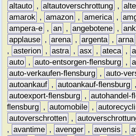
altauto
,
altautoverschrottung
,
alt
amarok
,
amazon
,
america
,
am
ampera-e
,
an
,
angebotene
,
ank
applause
,
arena
,
argenta
,
arna
,
asterion
,
astra
,
asx
,
ateca
,
a
auto
,
auto-entsorgen-flensburg
,
a
auto-verkaufen-flensburg
,
auto-ver
autoankauf
,
autoankauf-flensburg
autoexport-flensburg
,
autohandel-f
flensburg
,
automobile
,
autorecycl
autoverschrotten
,
autoverschrottun
,
avantime
,
avenger
,
avensis
,
a