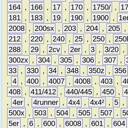
164
,
166
,
17
,
170
,
1750/
,
1
181
,
183
,
19
,
190
,
1900
,
1e
2008
,
200sx
,
203
,
204
,
205
212
,
220
,
240
,
25
,
250
,
250
288
,
29
,
2cv
,
2er
,
3
,
3/20
,
300zx
,
304
,
305
,
306
,
307
,
33
,
330
,
34
,
348
,
350z
,
356
,
4
,
400
,
4007
,
4008
,
403
,
4
408
,
411/412
,
440/445
,
450
,
,
4er
,
4runner
,
4x4
,
4x4²
,
5
,
500x
,
503
,
504
,
505
,
507
,
5
5er
,
6
,
600
,
6008
,
601
,
604