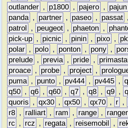
outlander
,
p1800
,
pajero
,
pajun
panda
,
partner
,
paseo
,
passat
patrol
,
peugeot
,
phaeton
,
phan
pick-up
,
picnic
,
pinin
,
pixo
,
p
polar
,
polo
,
ponton
,
pony
,
por
prelude
,
previa
,
pride
,
primasta
proace
,
probe
,
project
,
prologu
puma
,
punto
,
pv444
,
pv445
,
q50
,
q6
,
q60
,
q7
,
q8
,
q9
,
quoris
,
qx30
,
qx50
,
qx70
,
r
,
r8
,
ralliart
,
ram
,
range
,
range
rc
,
rcz
,
regata
,
reisemobil
,
re