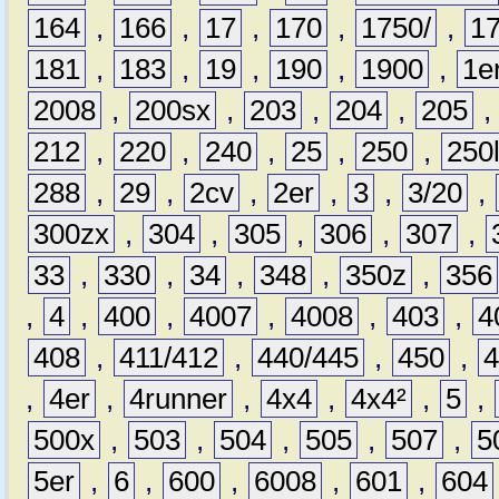
164
,
166
,
17
,
170
,
1750/
,
1
181
,
183
,
19
,
190
,
1900
,
1e
2008
,
200sx
,
203
,
204
,
205
212
,
220
,
240
,
25
,
250
,
250
288
,
29
,
2cv
,
2er
,
3
,
3/20
,
300zx
,
304
,
305
,
306
,
307
,
33
,
330
,
34
,
348
,
350z
,
356
,
4
,
400
,
4007
,
4008
,
403
,
4
408
,
411/412
,
440/445
,
450
,
,
4er
,
4runner
,
4x4
,
4x4²
,
5
,
500x
,
503
,
504
,
505
,
507
,
5
5er
,
6
,
600
,
6008
,
601
,
604