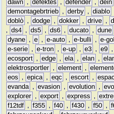
dawn
,
defektes
,
defender
,
dein
demontagebrtrieb
,
derby
,
diablo
doblò
,
dodge
,
dokker
,
drive
,
,
ds4
,
ds5
,
ds6
,
ducato
,
dune
dyane
,
e
,
e-auto
,
e-bulli
,
e-gol
e-serie
,
e-tron
,
e-up
,
e3
,
e9
ecosport
,
edge
,
ela
,
elan
,
ela
elektrosportler
,
element
,
element
eos
,
epica
,
eqc
,
escort
,
espa
evanda
,
evasion
,
evolution
,
ev
explorer
,
export
,
express
,
extr
f12tdf
,
f355
,
f40
,
f430
,
f50
,
f