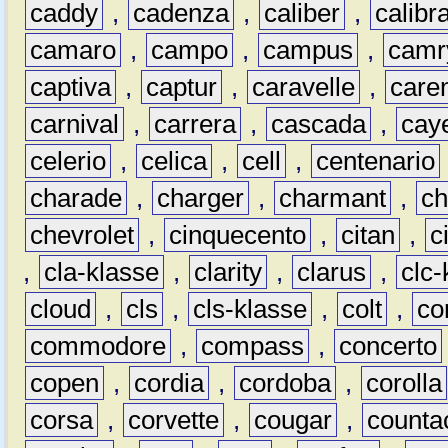
caddy
,
cadenza
,
caliber
,
calibr
camaro
,
campo
,
campus
,
camr
captiva
,
captur
,
caravelle
,
care
carnival
,
carrera
,
cascada
,
cay
celerio
,
celica
,
cell
,
centenario
charade
,
charger
,
charmant
,
ch
chevrolet
,
cinquecento
,
citan
,
c
,
cla-klasse
,
clarity
,
clarus
,
clc-
cloud
,
cls
,
cls-klasse
,
colt
,
c
commodore
,
compass
,
concerto
copen
,
cordia
,
cordoba
,
corolla
corsa
,
corvette
,
cougar
,
counta