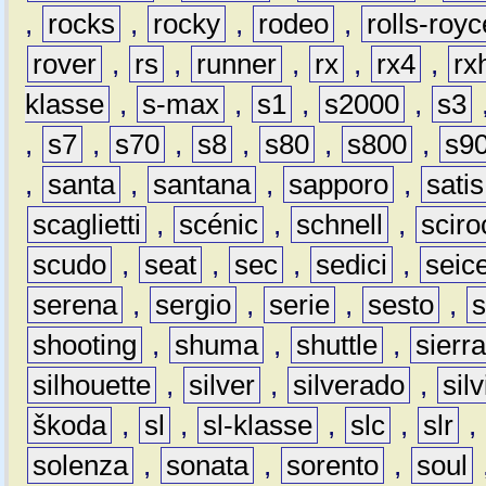
,
rocks
,
rocky
,
rodeo
,
rolls-royc
rover
,
rs
,
runner
,
rx
,
rx4
,
rx
klasse
,
s-max
,
s1
,
s2000
,
s3
,
s7
,
s70
,
s8
,
s80
,
s800
,
s9
,
santa
,
santana
,
sapporo
,
satis
scaglietti
,
scénic
,
schnell
,
sciro
scudo
,
seat
,
sec
,
sedici
,
seic
serena
,
sergio
,
serie
,
sesto
,
shooting
,
shuma
,
shuttle
,
sierr
silhouette
,
silver
,
silverado
,
silv
škoda
,
sl
,
sl-klasse
,
slc
,
slr
,
solenza
,
sonata
,
sorento
,
soul