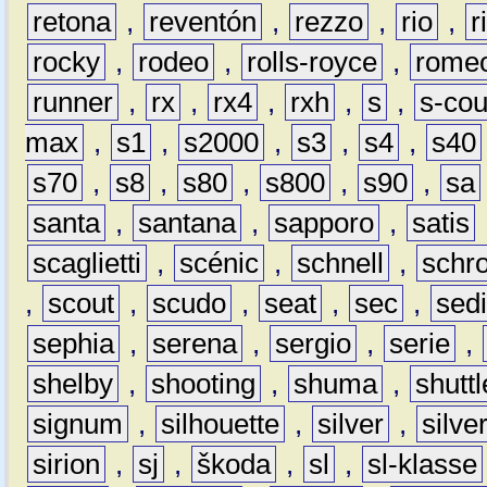
retona
,
reventón
,
rezzo
,
rio
,
r
rocky
,
rodeo
,
rolls-royce
,
rome
runner
,
rx
,
rx4
,
rxh
,
s
,
s-co
max
,
s1
,
s2000
,
s3
,
s4
,
s40
s70
,
s8
,
s80
,
s800
,
s90
,
sa
santa
,
santana
,
sapporo
,
satis
scaglietti
,
scénic
,
schnell
,
schro
,
scout
,
scudo
,
seat
,
sec
,
sedi
sephia
,
serena
,
sergio
,
serie
,
shelby
,
shooting
,
shuma
,
shuttl
signum
,
silhouette
,
silver
,
silve
sirion
,
sj
,
škoda
,
sl
,
sl-klasse