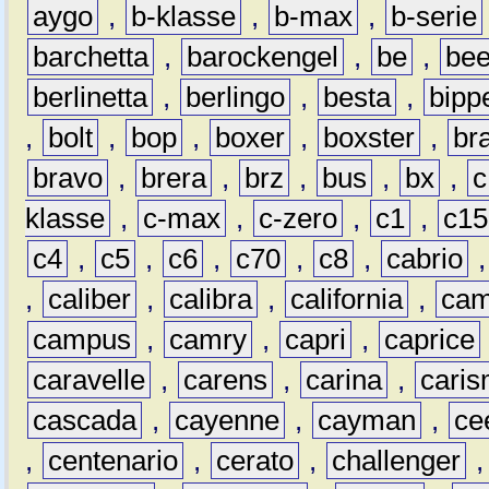
aygo
,
b-klasse
,
b-max
,
b-serie
barchetta
,
barockengel
,
be
,
be
berlinetta
,
berlingo
,
besta
,
bipp
,
bolt
,
bop
,
boxer
,
boxster
,
br
bravo
,
brera
,
brz
,
bus
,
bx
,
c
klasse
,
c-max
,
c-zero
,
c1
,
c15
c4
,
c5
,
c6
,
c70
,
c8
,
cabrio
,
caliber
,
calibra
,
california
,
cam
campus
,
camry
,
capri
,
caprice
caravelle
,
carens
,
carina
,
cari
cascada
,
cayenne
,
cayman
,
ce
,
centenario
,
cerato
,
challenger