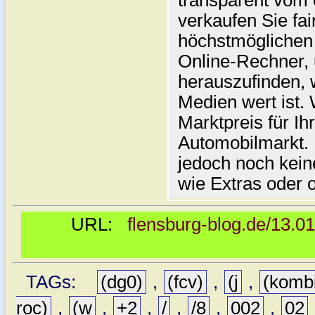
transparent vom 
verkaufen Sie fai
höchstmöglichen 
Online-Rechner,
herauszufinden, w
Medien wert ist. 
Marktpreis für I
Automobilmarkt. 
jedoch noch kein
wie Extras oder 
URL:
flensburg-blog.de/13.0
TAGs:
(dg0)
,
(fcv)
,
(j
,
(komb
roc)
,
(w
,
+2
,
/
,
/8
,
002
,
02