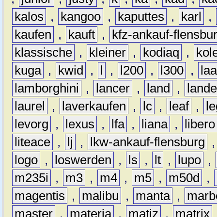
kalos
,
kangoo
,
kaputtes
,
karl
,
kaufen
,
kauft
,
kfz-ankauf-flensbu
klassische
,
kleiner
,
kodiaq
,
kol
kuga
,
kwid
,
l
,
l200
,
l300
,
la
lamborghini
,
lancer
,
land
,
lande
laurel
,
laverkaufen
,
lc
,
leaf
,
l
levorg
,
lexus
,
lfa
,
liana
,
libero
liteace
,
lj
,
lkw-ankauf-flensburg
logo
,
loswerden
,
ls
,
lt
,
lupo
,
m235i
,
m3
,
m4
,
m5
,
m50d
,
magentis
,
malibu
,
manta
,
marb
master
,
materia
,
matiz
,
matrix