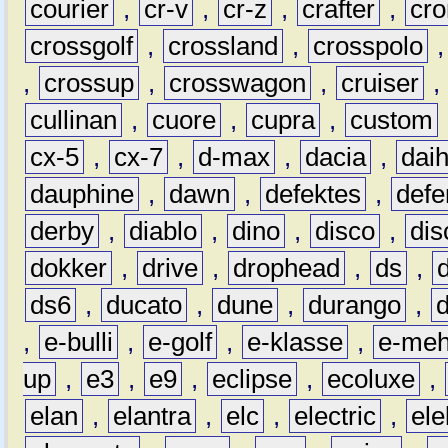
courier
,
cr-v
,
cr-z
,
crafter
,
cr
crossgolf
,
crossland
,
crosspolo
,
crossup
,
crosswagon
,
cruiser
,
cullinan
,
cuore
,
cupra
,
custom
cx-5
,
cx-7
,
d-max
,
dacia
,
dai
dauphine
,
dawn
,
defektes
,
defe
derby
,
diablo
,
dino
,
disco
,
dis
dokker
,
drive
,
drophead
,
ds
,
ds6
,
ducato
,
dune
,
durango
,
,
e-bulli
,
e-golf
,
e-klasse
,
e-meh
up
,
e3
,
e9
,
eclipse
,
ecoluxe
,
elan
,
elantra
,
elc
,
electric
,
ele