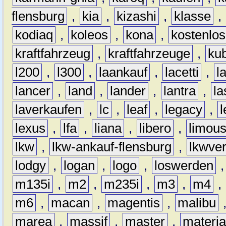
flensburg
,
kia
,
kizashi
,
klasse
,
kodiaq
,
koleos
,
kona
,
kostenlos
kraftfahrzeug
,
kraftfahrzeuge
,
kub
l200
,
l300
,
laankauf
,
lacetti
,
l
lancer
,
land
,
lander
,
lantra
,
la
laverkaufen
,
lc
,
leaf
,
legacy
,
lexus
,
lfa
,
liana
,
libero
,
limous
lkw
,
lkw-ankauf-flensburg
,
lkwver
lodgy
,
logan
,
logo
,
loswerden
m135i
,
m2
,
m235i
,
m3
,
m4
,
m6
,
macan
,
magentis
,
malibu
marea
,
massif
,
master
,
materi