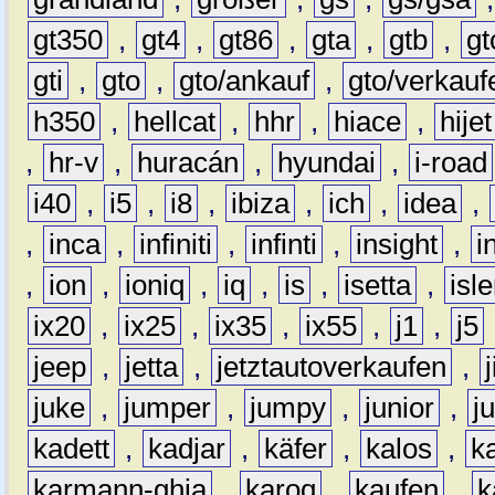
gt350
,
gt4
,
gt86
,
gta
,
gtb
,
gt
gti
,
gto
,
gto/ankauf
,
gto/verkauf
h350
,
hellcat
,
hhr
,
hiace
,
hijet
,
hr-v
,
huracán
,
hyundai
,
i-road
i40
,
i5
,
i8
,
ibiza
,
ich
,
idea
,
,
inca
,
infiniti
,
infinti
,
insight
,
i
,
ion
,
ioniq
,
iq
,
is
,
isetta
,
isl
ix20
,
ix25
,
ix35
,
ix55
,
j1
,
j5
jeep
,
jetta
,
jetztautoverkaufen
,
juke
,
jumper
,
jumpy
,
junior
,
j
kadett
,
kadjar
,
käfer
,
kalos
,
k
karmann-ghia
,
karoq
,
kaufen
,
k