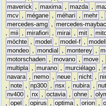
maverick
,
maxima
,
mazda
,
ma
mcv
,
mégane
,
méhari
,
mehr
,
mercedes-amg
,
mercedes-mayba
,
mii
,
mirafiori
,
mirai
,
mit
,
mit
möchte
,
model
,
model-f
,
model
mondeo
,
mondial
,
monterey
,
m
motorschaden
,
movano
,
move
,
multipla
,
murano
,
murciélago
,
navara
,
nemo
,
neue
,
nicht
,
ni
,
note
,
np300
,
nsx
,
nubira
,
nu
nv400
,
nx
,
octavia
,
ohne
,
oly
,
opel
,
opirus
,
optima
,
orion
,