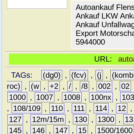
Autoankauf Flen
Ankauf LKW Ank
Ankauf Unfallwa
Export Motorsch
5944000
URL:
auto
TAGs:
(dg0)
,
(fcv)
,
(j
,
(komb
roc)
,
(w
,
+2
,
/
,
/8
,
002
,
02
1000
,
1007
,
1008
,
100nx
,
10
,
108/109
,
110
,
111
,
114
,
12
127
,
12m/15m
,
130
,
1300
,
13
145
,
146
,
147
,
15
,
1500/1600