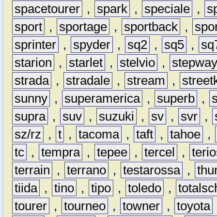
spacetourer
,
spark
,
speciale
,
s
sport
,
sportage
,
sportback
,
spo
sprinter
,
spyder
,
sq2
,
sq5
,
sq
starion
,
starlet
,
stelvio
,
stepwa
strada
,
stradale
,
stream
,
street
sunny
,
superamerica
,
superb
,
supra
,
suv
,
suzuki
,
sv
,
svr
,
sz/rz
,
t
,
tacoma
,
taft
,
tahoe
,
tc
,
tempra
,
tepee
,
tercel
,
teri
terrain
,
terrano
,
testarossa
,
thu
tiida
,
tino
,
tipo
,
toledo
,
totals
tourer
,
tourneo
,
towner
,
toyota