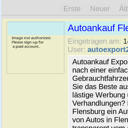
Erste
Neuer
Äl
Autoankauf Fl
Eingetragen am:
1
User:
autoexport
Autoankauf Expo
nach einer einfac
Gebrauchtfahrze
Sie das Beste au
lästige Werbung
Verhandlungen? 
Flensburg ein Au
von Autos in Flen