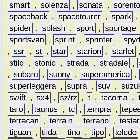
smart
,
solenza
,
sonata
,
sorent
spaceback
,
spacetourer
,
spark
spider
,
splash
,
sport
,
sportage
sportsvan
,
sprint
,
sprinter
,
spyd
,
ssr
,
st
,
star
,
starion
,
starlet
stilo
,
stonic
,
strada
,
stradale
,
,
subaru
,
sunny
,
superamerica
,
superleggera
,
supra
,
suv
,
suzu
swift
,
sx4
,
sz/rz
,
t
,
tacoma
,
taro
,
taunus
,
tc
,
tempra
,
tepe
terracan
,
terrain
,
terrano
,
testa
tiguan
,
tiida
,
tino
,
tipo
,
toledo