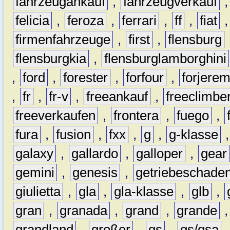
fahrzeugankauf
,
fahrzeugverkauf
felicia
,
feroza
,
ferrari
,
ff
,
fiat
firmenfahrzeuge
,
first
,
flensburg
flensburgkia
,
flensburglamborghini
,
ford
,
forester
,
forfour
,
forjere
,
fr
,
fr-v
,
freeankauf
,
freeclimbe
freeverkaufen
,
frontera
,
fuego
,
fura
,
fusion
,
fxx
,
g
,
g-klasse
galaxy
,
gallardo
,
galloper
,
gear
gemini
,
genesis
,
getriebeschade
giulietta
,
gla
,
gla-klasse
,
glb
,
gran
,
granada
,
grand
,
grande
grandland
,
großer
,
gs
,
gs/gsa