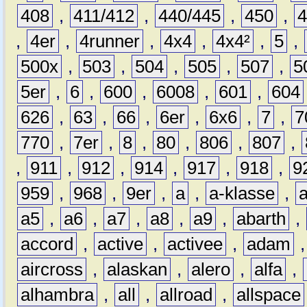
408
,
411/412
,
440/445
,
450
,
,
4er
,
4runner
,
4x4
,
4x4²
,
5
,
500x
,
503
,
504
,
505
,
507
,
5
5er
,
6
,
600
,
6008
,
601
,
604
626
,
63
,
66
,
6er
,
6x6
,
7
,
7
770
,
7er
,
8
,
80
,
806
,
807
,
,
911
,
912
,
914
,
917
,
918
,
9
959
,
968
,
9er
,
a
,
a-klasse
,
a5
,
a6
,
a7
,
a8
,
a9
,
abarth
,
accord
,
active
,
activee
,
adam
aircross
,
alaskan
,
alero
,
alfa
,
alhambra
,
all
,
allroad
,
allspace