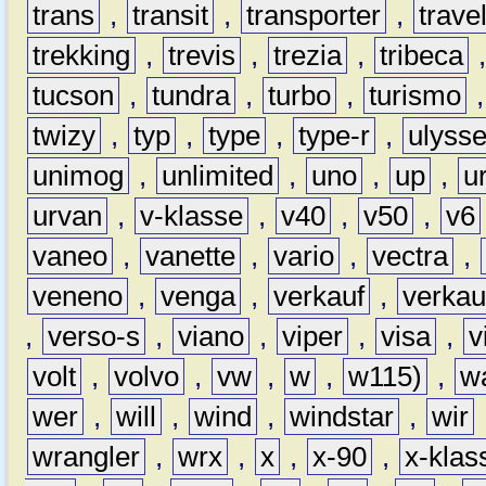
trans
,
transit
,
transporter
,
travel
trekking
,
trevis
,
trezia
,
tribeca
tucson
,
tundra
,
turbo
,
turismo
twizy
,
typ
,
type
,
type-r
,
ulyss
unimog
,
unlimited
,
uno
,
up
,
u
urvan
,
v-klasse
,
v40
,
v50
,
v6
vaneo
,
vanette
,
vario
,
vectra
,
veneno
,
venga
,
verkauf
,
verkau
,
verso-s
,
viano
,
viper
,
visa
,
v
volt
,
volvo
,
vw
,
w
,
w115)
,
w
wer
,
will
,
wind
,
windstar
,
wir
wrangler
,
wrx
,
x
,
x-90
,
x-klas