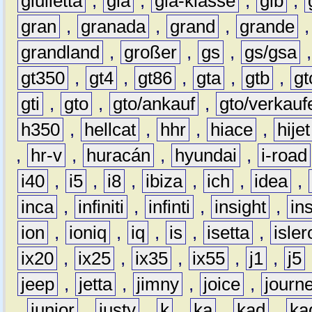
giulietta
,
gla
,
gla-klasse
,
glb
,
gran
,
granada
,
grand
,
grande
grandland
,
großer
,
gs
,
gs/gsa
gt350
,
gt4
,
gt86
,
gta
,
gtb
,
gt
gti
,
gto
,
gto/ankauf
,
gto/verkauf
h350
,
hellcat
,
hhr
,
hiace
,
hijet
,
hr-v
,
huracán
,
hyundai
,
i-road
i40
,
i5
,
i8
,
ibiza
,
ich
,
idea
,
inca
,
infiniti
,
infinti
,
insight
,
in
ion
,
ioniq
,
iq
,
is
,
isetta
,
isler
ix20
,
ix25
,
ix35
,
ix55
,
j1
,
j5
jeep
,
jetta
,
jimny
,
joice
,
journ
,
junior
,
justy
,
k
,
ka
,
kad
,
ka