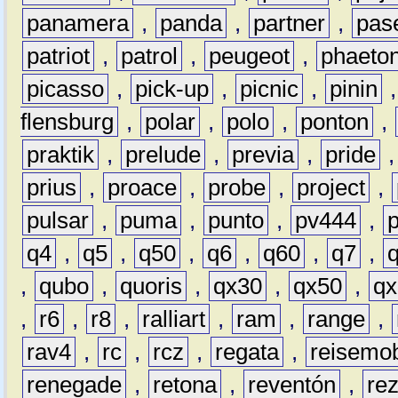
panamera
,
panda
,
partner
,
pas
patriot
,
patrol
,
peugeot
,
phaeto
picasso
,
pick-up
,
picnic
,
pinin
flensburg
,
polar
,
polo
,
ponton
,
praktik
,
prelude
,
previa
,
pride
prius
,
proace
,
probe
,
project
,
pulsar
,
puma
,
punto
,
pv444
,
q4
,
q5
,
q50
,
q6
,
q60
,
q7
,
,
qubo
,
quoris
,
qx30
,
qx50
,
qx
,
r6
,
r8
,
ralliart
,
ram
,
range
,
rav4
,
rc
,
rcz
,
regata
,
reisemob
renegade
,
retona
,
reventón
,
re