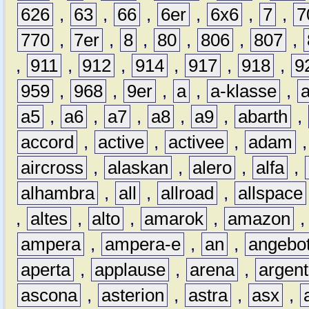
626
,
63
,
66
,
6er
,
6x6
,
7
,
7
770
,
7er
,
8
,
80
,
806
,
807
,
,
911
,
912
,
914
,
917
,
918
,
9
959
,
968
,
9er
,
a
,
a-klasse
,
a5
,
a6
,
a7
,
a8
,
a9
,
abarth
,
accord
,
active
,
activee
,
adam
aircross
,
alaskan
,
alero
,
alfa
,
alhambra
,
all
,
allroad
,
allspace
,
altes
,
alto
,
amarok
,
amazon
ampera
,
ampera-e
,
an
,
angebo
aperta
,
applause
,
arena
,
argen
ascona
,
asterion
,
astra
,
asx
,