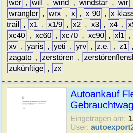
wer
,
will
,
wind
,
windstar
,
wir
wrangler
,
wrx
,
x
,
x-90
,
x-klas
trail
,
x1
,
x1/9
,
x2
,
x3
,
x4
,
x
xc40
,
xc60
,
xc70
,
xc90
,
xl1
,
xv
,
yaris
,
yeti
,
yrv
,
z.e.
,
z1
zagato
,
zerstören
,
zerstörenflen
zukünftige
,
zx
Autoankauf Fl
Gebrauchtwage
Eingetragen am:
1
User:
autoexport