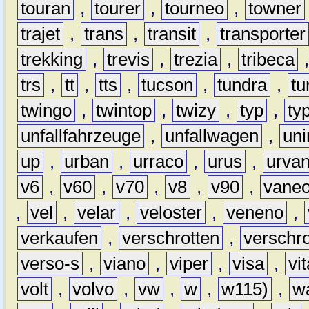
touran
,
tourer
,
tourneo
,
towner
trajet
,
trans
,
transit
,
transporter
trekking
,
trevis
,
trezia
,
tribeca
trs
,
tt
,
tts
,
tucson
,
tundra
,
tu
twingo
,
twintop
,
twizy
,
typ
,
ty
unfallfahrzeuge
,
unfallwagen
,
un
up
,
urban
,
urraco
,
urus
,
urva
v6
,
v60
,
v70
,
v8
,
v90
,
vane
,
vel
,
velar
,
veloster
,
veneno
,
verkaufen
,
verschrotten
,
verschro
verso-s
,
viano
,
viper
,
visa
,
vi
volt
,
volvo
,
vw
,
w
,
w115)
,
w