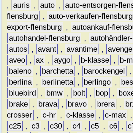
,
auris
,
auto
,
auto-entsorgen-flen
flensburg
,
auto-verkaufen-flensburg
export-flensburg
,
autoankauf-flensb
autohandel-flensburg
,
autohändler-
autos
,
avant
,
avantime
,
avenge
aveo
,
ax
,
aygo
,
b-klasse
,
b-m
baleno
,
barchetta
,
barockengel
berlina
,
berlinetta
,
berlingo
,
bes
bluebird
,
bmw
,
bolt
,
bop
,
box
brake
,
brava
,
bravo
,
brera
,
br
crosser
,
c-hr
,
c-klasse
,
c-max
c25
,
c3
,
c30
,
c4
,
c5
,
c6
,
c