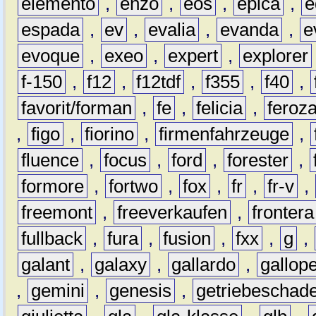
elemento
,
enzo
,
eos
,
epica
,
e
espada
,
ev
,
evalia
,
evanda
,
e
evoque
,
exeo
,
expert
,
explorer
f-150
,
f12
,
f12tdf
,
f355
,
f40
,
favorit/forman
,
fe
,
felicia
,
feroz
,
figo
,
fiorino
,
firmenfahrzeuge
,
fluence
,
focus
,
ford
,
forester
,
formore
,
fortwo
,
fox
,
fr
,
fr-v
,
freemont
,
freeverkaufen
,
frontera
fullback
,
fura
,
fusion
,
fxx
,
g
,
galant
,
galaxy
,
gallardo
,
gallop
,
gemini
,
genesis
,
getriebeschad