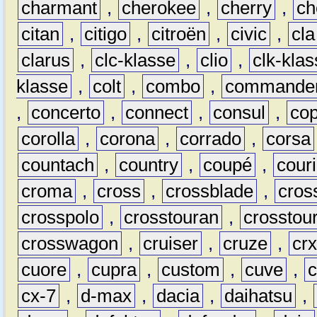
charmant
,
cherokee
,
cherry
,
ch
citan
,
citigo
,
citroën
,
civic
,
cla
clarus
,
clc-klasse
,
clio
,
clk-kla
klasse
,
colt
,
combo
,
commande
,
concerto
,
connect
,
consul
,
co
corolla
,
corona
,
corrado
,
corsa
countach
,
country
,
coupé
,
couri
croma
,
cross
,
crossblade
,
cros
crosspolo
,
crosstouran
,
crosstou
crosswagon
,
cruiser
,
cruze
,
cr
cuore
,
cupra
,
custom
,
cuve
,
cx-7
,
d-max
,
dacia
,
daihatsu
,