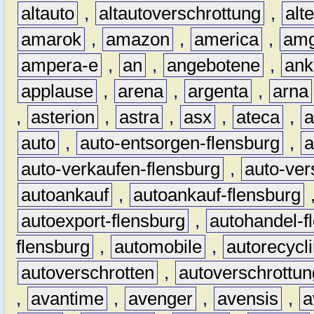
altauto
,
altautoverschrottung
,
alt
amarok
,
amazon
,
america
,
am
ampera-e
,
an
,
angebotene
,
ank
applause
,
arena
,
argenta
,
arna
,
asterion
,
astra
,
asx
,
ateca
,
a
auto
,
auto-entsorgen-flensburg
,
a
auto-verkaufen-flensburg
,
auto-ver
autoankauf
,
autoankauf-flensburg
autoexport-flensburg
,
autohandel-f
flensburg
,
automobile
,
autorecycl
autoverschrotten
,
autoverschrottun
,
avantime
,
avenger
,
avensis
,
a