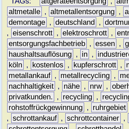
TAGs:
altgeräteentsorgung
,
altm
altmetalle
,
altmetallentsorgung
,
a
demontage
,
deutschland
,
dortmu
,
eisenschrott
,
elektroschrott
,
ent
entsorgungsfachbetrieb
,
essen
,
g
haushaltsauflösung
,
in
,
industrie
köln
,
kostenlos
,
kupferschrott
,
metallankauf
,
metallrecycling
,
me
nachhaltigkeit
,
nähe
,
nrw
,
ober
privatkunden.
,
recycling
,
recyclin
rohstoffrückgewinnung
,
ruhrgebiet
,
schrottankauf
,
schrottcontainer
,
schrottentsorgung
,
schrotthandel