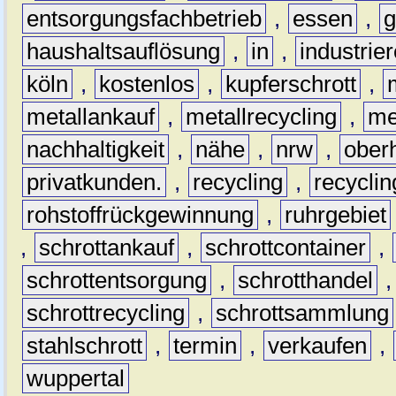
entsorgungsfachbetrieb
,
essen
,
g
haushaltsauflösung
,
in
,
industrie
köln
,
kostenlos
,
kupferschrott
,
metallankauf
,
metallrecycling
,
me
nachhaltigkeit
,
nähe
,
nrw
,
ober
privatkunden.
,
recycling
,
recyclin
rohstoffrückgewinnung
,
ruhrgebiet
,
schrottankauf
,
schrottcontainer
,
schrottentsorgung
,
schrotthandel
schrottrecycling
,
schrottsammlung
stahlschrott
,
termin
,
verkaufen
,
wuppertal