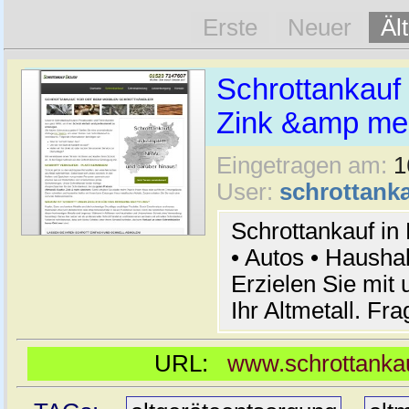
Erste
Neuer
Äl
Schrottankauf 
Zink &amp meh
Eingetragen am:
1
User:
schrottanka
Schrottankauf in
• Autos • Hausha
Erzielen Sie mit 
Ihr Altmetall. Fr
URL:
www.schrottankau