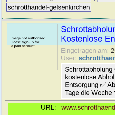
schrotthandel-gelsenkirchen
Schrottabholu
Kostenlose En
Eingetragen am:
2
User:
schrotthaen
Schrottabholung
kostenlose Abho
Entsorgung ✅ Abb
Tage die Woche
URL:
www.schrotthaendl