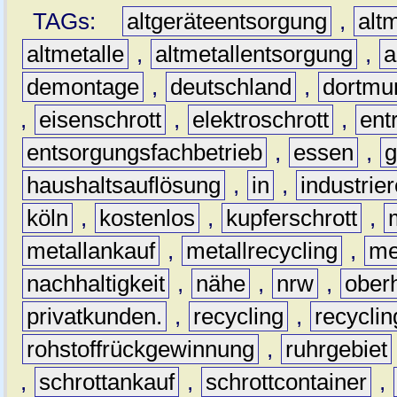
TAGs:
altgeräteentsorgung
,
altm
altmetalle
,
altmetallentsorgung
,
a
demontage
,
deutschland
,
dortmu
,
eisenschrott
,
elektroschrott
,
ent
entsorgungsfachbetrieb
,
essen
,
g
haushaltsauflösung
,
in
,
industrie
köln
,
kostenlos
,
kupferschrott
,
metallankauf
,
metallrecycling
,
me
nachhaltigkeit
,
nähe
,
nrw
,
ober
privatkunden.
,
recycling
,
recyclin
rohstoffrückgewinnung
,
ruhrgebiet
,
schrottankauf
,
schrottcontainer
,