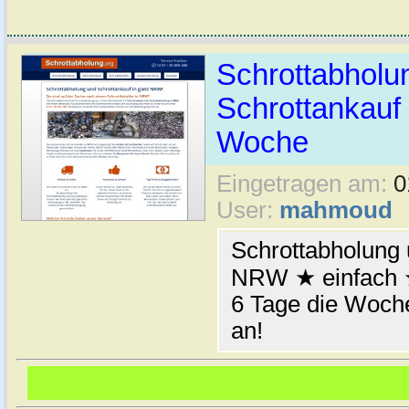
Schrottabhol
Schrottankauf 
Woche
Eingetragen am:
0
User:
mahmoud
Schrottabholung 
NRW ★ einfach ★
6 Tage die Woche
an!