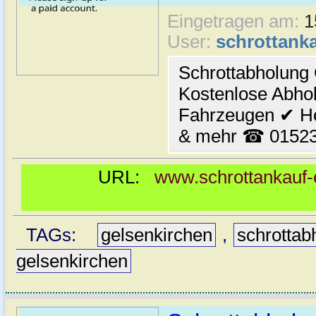
Eingetragen am:
1
User:
schrottanka
Schrottabholung
Kostenlose Abhol
Fahrzeugen ✔ H
& mehr ☎ 01523
URL:
www.schrottankauf-e
TAGs:
gelsenkirchen
,
schrottab
gelsenkirchen