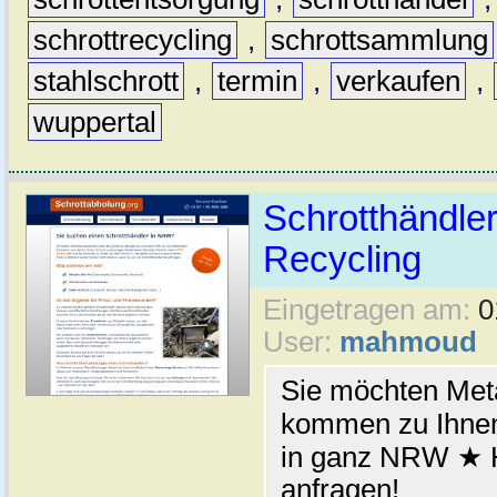
schrottrecycling
,
schrottsammlung
stahlschrott
,
termin
,
verkaufen
,
wuppertal
Schrotthändler
Recycling
Eingetragen am:
0
User:
mahmoud
Sie möchten Meta
kommen zu Ihnen
in ganz NRW ★ H
anfragen!