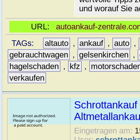
und worauf Sie ac
URL:
autoankauf-zentrale.co
TAGs:
altauto
,
ankauf
,
auto
,
gebrauchtwagen
,
gelsenkirchen
,
hagelschaden
,
kfz
,
motorschade
verkaufen
Schrottankauf
Altmetallankau
Eingetragen am:
1
User:
schrottanka