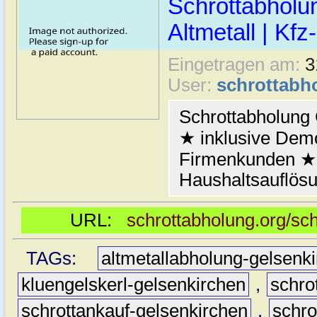
Schrottabholu
Altmetall | Kfz
Eingetragen am:
3
User:
schrottabh
Schrottabholung
★ inklusive Demo
Firmenkunden ★ 
Haushaltsauflösu
URL:
schrottabholung.org/sc
TAGs:
altmetallabholung-gelsenk
kluengelskerl-gelsenkirchen
,
schro
schrottankauf-gelsenkirchen
,
schro