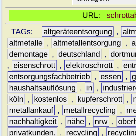
URL:
schrotta
TAGs:
altgeräteentsorgung
,
altm
altmetalle
,
altmetallentsorgung
,
a
demontage
,
deutschland
,
dortmu
,
eisenschrott
,
elektroschrott
,
ent
entsorgungsfachbetrieb
,
essen
,
g
haushaltsauflösung
,
in
,
industrie
köln
,
kostenlos
,
kupferschrott
,
metallankauf
,
metallrecycling
,
me
nachhaltigkeit
,
nähe
,
nrw
,
ober
privatkunden.
,
recycling
,
recyclin