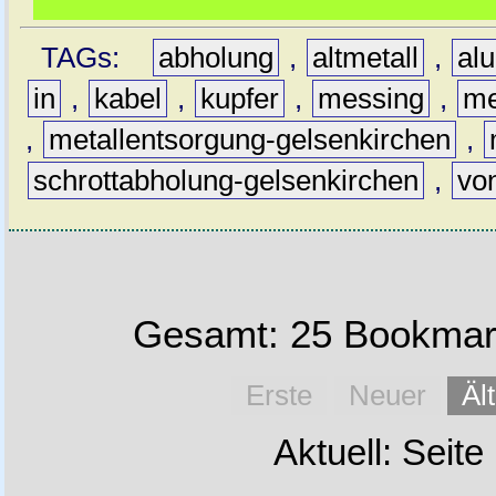
TAGs:
abholung
,
altmetall
,
al
in
,
kabel
,
kupfer
,
messing
,
me
,
metallentsorgung-gelsenkirchen
,
schrottabholung-gelsenkirchen
,
vo
Gesamt: 25 Bookmark
Erste
Neuer
Äl
Aktuell: Seite