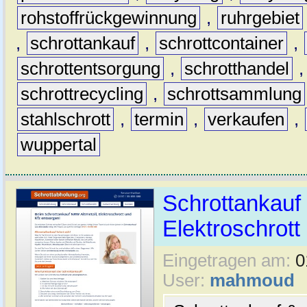
rohstoffrückgewinnung
,
ruhrgebiet
,
schrottankauf
,
schrottcontainer
,
schrottentsorgung
,
schrotthandel
schrottrecycling
,
schrottsammlung
stahlschrott
,
termin
,
verkaufen
,
wuppertal
Schrottankauf 
Elektroschrott 
Eingetragen am:
0
User:
mahmoud