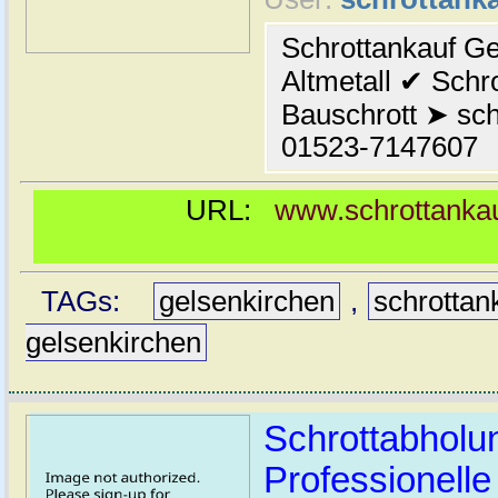
Schrottankauf Ge
Altmetall ✔ Sch
Bauschrott ➤ schn
01523-7147607
URL:
www.schrottankauf
TAGs:
gelsenkirchen
,
schrottan
gelsenkirchen
Schrottabholu
Professionell