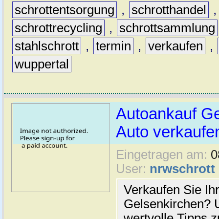
schrottentsorgung
,
schrotthandel
schrottrecycling
,
schrottsammlung
stahlschrott
,
termin
,
verkaufen
,
wuppertal
Autoankauf Ge
Auto verkaufe
Eingetragen am:
0
User:
nrwschrott
Verkaufen Sie Ih
Gelsenkirchen? U
wertvolle Tipps