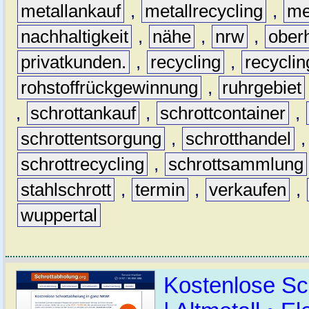
metallankauf
,
metallrecycling
,
me
nachhaltigkeit
,
nähe
,
nrw
,
ober
privatkunden.
,
recycling
,
recyclin
rohstoffrückgewinnung
,
ruhrgebiet
,
schrottankauf
,
schrottcontainer
,
schrottentsorgung
,
schrotthandel
schrottrecycling
,
schrottsammlung
stahlschrott
,
termin
,
verkaufen
,
wuppertal
Kostenlose Sc