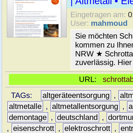
| Altmetall • E
Eingetragen am:
0
User:
mahmoud
Sie möchten Schr
kommen zu Ihnen
NRW ★ Schrottab
zuverlässig. Hier
URL:
schrotta
TAGs:
altgeräteentsorgung
,
altm
altmetalle
,
altmetallentsorgung
,
a
demontage
,
deutschland
,
dortmu
,
eisenschrott
,
elektroschrott
,
ent