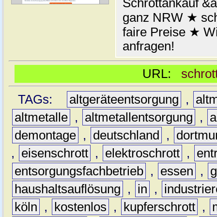
Schrottankauf &a
ganz NRW ★ schn
faire Preise ★ W
anfragen!
URL:
schrot
TAGs:
altgeräteentsorgung
,
altm
altmetalle
,
altmetallentsorgung
,
a
demontage
,
deutschland
,
dortmu
,
eisenschrott
,
elektroschrott
,
ent
entsorgungsfachbetrieb
,
essen
,
g
haushaltsauflösung
,
in
,
industrie
köln
,
kostenlos
,
kupferschrott
,