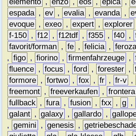
elemento
,
enzo
,
eos
,
epica
,
e
espada
,
ev
,
evalia
,
evanda
,
e
evoque
,
exeo
,
expert
,
explorer
f-150
,
f12
,
f12tdf
,
f355
,
f40
,
favorit/forman
,
fe
,
felicia
,
feroz
,
figo
,
fiorino
,
firmenfahrzeuge
,
fluence
,
focus
,
ford
,
forester
,
formore
,
fortwo
,
fox
,
fr
,
fr-v
,
freemont
,
freeverkaufen
,
frontera
fullback
,
fura
,
fusion
,
fxx
,
g
,
galant
,
galaxy
,
gallardo
,
gallop
,
gemini
,
genesis
,
getriebeschad