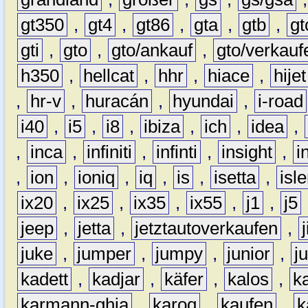
gt350
,
gt4
,
gt86
,
gta
,
gtb
,
gt
gti
,
gto
,
gto/ankauf
,
gto/verkauf
h350
,
hellcat
,
hhr
,
hiace
,
hijet
,
hr-v
,
huracán
,
hyundai
,
i-road
i40
,
i5
,
i8
,
ibiza
,
ich
,
idea
,
,
inca
,
infiniti
,
infinti
,
insight
,
i
,
ion
,
ioniq
,
iq
,
is
,
isetta
,
isl
ix20
,
ix25
,
ix35
,
ix55
,
j1
,
j5
jeep
,
jetta
,
jetztautoverkaufen
,
juke
,
jumper
,
jumpy
,
junior
,
j
kadett
,
kadjar
,
käfer
,
kalos
,
k
karmann-ghia
,
karoq
,
kaufen
,
k