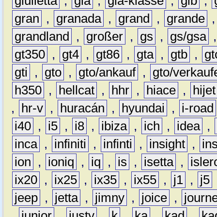
giulietta
,
gla
,
gla-klasse
,
glb
,
gran
,
granada
,
grand
,
grande
grandland
,
großer
,
gs
,
gs/gsa
gt350
,
gt4
,
gt86
,
gta
,
gtb
,
gt
gti
,
gto
,
gto/ankauf
,
gto/verkauf
h350
,
hellcat
,
hhr
,
hiace
,
hijet
,
hr-v
,
huracán
,
hyundai
,
i-road
i40
,
i5
,
i8
,
ibiza
,
ich
,
idea
,
inca
,
infiniti
,
infinti
,
insight
,
in
ion
,
ioniq
,
iq
,
is
,
isetta
,
isler
ix20
,
ix25
,
ix35
,
ix55
,
j1
,
j5
jeep
,
jetta
,
jimny
,
joice
,
journ
,
junior
,
justy
,
k
,
ka
,
kad
,
ka