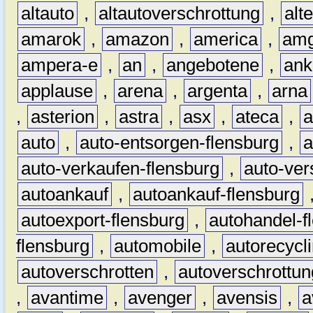
altauto
,
altautoverschrottung
,
alt
amarok
,
amazon
,
america
,
am
ampera-e
,
an
,
angebotene
,
ank
applause
,
arena
,
argenta
,
arna
,
asterion
,
astra
,
asx
,
ateca
,
a
auto
,
auto-entsorgen-flensburg
,
a
auto-verkaufen-flensburg
,
auto-ver
autoankauf
,
autoankauf-flensburg
autoexport-flensburg
,
autohandel-f
flensburg
,
automobile
,
autorecycl
autoverschrotten
,
autoverschrottun
,
avantime
,
avenger
,
avensis
,
a