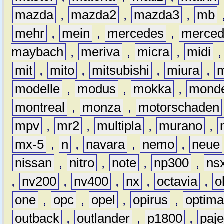
mazda
,
mazda2
,
mazda3
,
mb
mehr
,
mein
,
mercedes
,
merce
maybach
,
meriva
,
micra
,
midi
mit
,
mito
,
mitsubishi
,
miura
,
modelle
,
modus
,
mokka
,
mond
montreal
,
monza
,
motorschaden
mpv
,
mr2
,
multipla
,
murano
,
mx-5
,
n
,
navara
,
nemo
,
neue
nissan
,
nitro
,
note
,
np300
,
ns
,
nv200
,
nv400
,
nx
,
octavia
,
o
one
,
opc
,
opel
,
opirus
,
optim
outback
,
outlander
,
p1800
,
paje