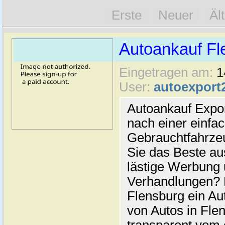
Erste
Neuer
Äl
Autoankauf Fl
Eingetragen am:
1
User:
autoexport
Autoankauf Expo
nach einer einfac
Gebrauchtfahrze
Sie das Beste au
lästige Werbung
Verhandlungen? 
Flensburg ein Au
von Autos in Flen