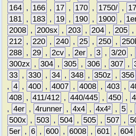
164
,
166
,
17
,
170
,
1750/
,
1
181
,
183
,
19
,
190
,
1900
,
1e
2008
,
200sx
,
203
,
204
,
205
212
,
220
,
240
,
25
,
250
,
250
288
,
29
,
2cv
,
2er
,
3
,
3/20
,
300zx
,
304
,
305
,
306
,
307
,
33
,
330
,
34
,
348
,
350z
,
356
,
4
,
400
,
4007
,
4008
,
403
,
4
408
,
411/412
,
440/445
,
450
,
,
4er
,
4runner
,
4x4
,
4x4²
,
5
,
500x
,
503
,
504
,
505
,
507
,
5
5er
,
6
,
600
,
6008
,
601
,
604