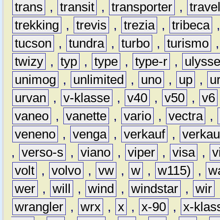
trans
,
transit
,
transporter
,
travel
trekking
,
trevis
,
trezia
,
tribeca
tucson
,
tundra
,
turbo
,
turismo
twizy
,
typ
,
type
,
type-r
,
ulyss
unimog
,
unlimited
,
uno
,
up
,
u
urvan
,
v-klasse
,
v40
,
v50
,
v6
vaneo
,
vanette
,
vario
,
vectra
,
veneno
,
venga
,
verkauf
,
verkau
,
verso-s
,
viano
,
viper
,
visa
,
v
volt
,
volvo
,
vw
,
w
,
w115)
,
w
wer
,
will
,
wind
,
windstar
,
wir
wrangler
,
wrx
,
x
,
x-90
,
x-klas