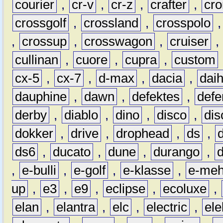
courier
,
cr-v
,
cr-z
,
crafter
,
cr
crossgolf
,
crossland
,
crosspolo
,
crossup
,
crosswagon
,
cruiser
,
cullinan
,
cuore
,
cupra
,
custom
cx-5
,
cx-7
,
d-max
,
dacia
,
dai
dauphine
,
dawn
,
defektes
,
defe
derby
,
diablo
,
dino
,
disco
,
dis
dokker
,
drive
,
drophead
,
ds
,
ds6
,
ducato
,
dune
,
durango
,
,
e-bulli
,
e-golf
,
e-klasse
,
e-meh
up
,
e3
,
e9
,
eclipse
,
ecoluxe
,
elan
,
elantra
,
elc
,
electric
,
ele