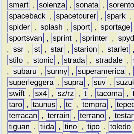
smart
,
solenza
,
sonata
,
sorent
spaceback
,
spacetourer
,
spark
spider
,
splash
,
sport
,
sportage
sportsvan
,
sprint
,
sprinter
,
spyd
,
ssr
,
st
,
star
,
starion
,
starlet
stilo
,
stonic
,
strada
,
stradale
,
,
subaru
,
sunny
,
superamerica
,
superleggera
,
supra
,
suv
,
suzu
swift
,
sx4
,
sz/rz
,
t
,
tacoma
,
taro
,
taunus
,
tc
,
tempra
,
tepe
terracan
,
terrain
,
terrano
,
testa
tiguan
,
tiida
,
tino
,
tipo
,
toledo