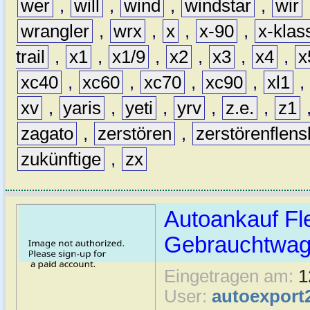
wer
,
will
,
wind
,
windstar
,
wir
wrangler
,
wrx
,
x
,
x-90
,
x-klas
trail
,
x1
,
x1/9
,
x2
,
x3
,
x4
,
x
xc40
,
xc60
,
xc70
,
xc90
,
xl1
,
xv
,
yaris
,
yeti
,
yrv
,
z.e.
,
z1
zagato
,
zerstören
,
zerstörenflen
zukünftige
,
zx
Autoankauf Fl
Gebrauchtwage
Eingetragen am:
1
User:
autoexport