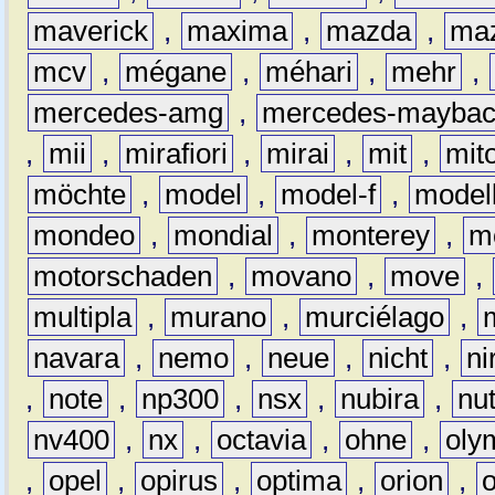
maverick
,
maxima
,
mazda
,
ma
mcv
,
mégane
,
méhari
,
mehr
,
mercedes-amg
,
mercedes-mayba
,
mii
,
mirafiori
,
mirai
,
mit
,
mit
möchte
,
model
,
model-f
,
model
mondeo
,
mondial
,
monterey
,
m
motorschaden
,
movano
,
move
,
multipla
,
murano
,
murciélago
,
navara
,
nemo
,
neue
,
nicht
,
ni
,
note
,
np300
,
nsx
,
nubira
,
nu
nv400
,
nx
,
octavia
,
ohne
,
oly
,
opel
,
opirus
,
optima
,
orion
,