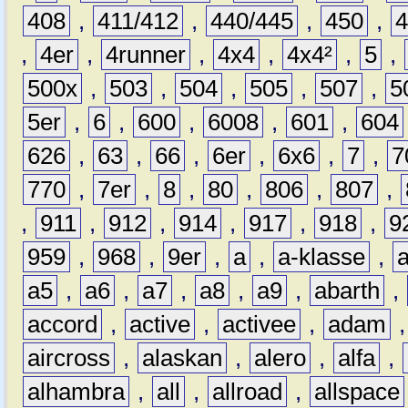
408
,
411/412
,
440/445
,
450
,
,
4er
,
4runner
,
4x4
,
4x4²
,
5
,
500x
,
503
,
504
,
505
,
507
,
5
5er
,
6
,
600
,
6008
,
601
,
604
626
,
63
,
66
,
6er
,
6x6
,
7
,
7
770
,
7er
,
8
,
80
,
806
,
807
,
,
911
,
912
,
914
,
917
,
918
,
9
959
,
968
,
9er
,
a
,
a-klasse
,
a5
,
a6
,
a7
,
a8
,
a9
,
abarth
,
accord
,
active
,
activee
,
adam
aircross
,
alaskan
,
alero
,
alfa
,
alhambra
,
all
,
allroad
,
allspace