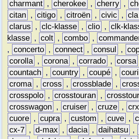
charmant
,
cherokee
,
cherry
,
ch
citan
,
citigo
,
citroën
,
civic
,
cla
clarus
,
clc-klasse
,
clio
,
clk-kla
klasse
,
colt
,
combo
,
commande
,
concerto
,
connect
,
consul
,
co
corolla
,
corona
,
corrado
,
corsa
countach
,
country
,
coupé
,
couri
croma
,
cross
,
crossblade
,
cros
crosspolo
,
crosstouran
,
crosstou
crosswagon
,
cruiser
,
cruze
,
cr
cuore
,
cupra
,
custom
,
cuve
,
cx-7
,
d-max
,
dacia
,
daihatsu
,