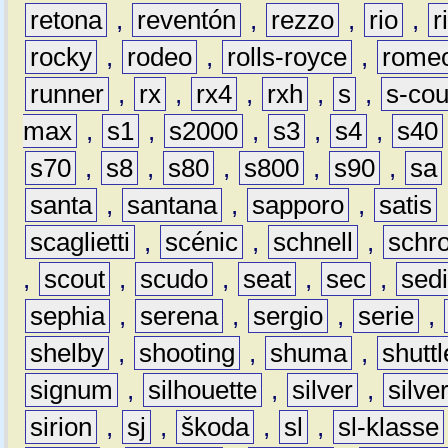
retona
,
reventón
,
rezzo
,
rio
,
r
rocky
,
rodeo
,
rolls-royce
,
rome
runner
,
rx
,
rx4
,
rxh
,
s
,
s-co
max
,
s1
,
s2000
,
s3
,
s4
,
s40
s70
,
s8
,
s80
,
s800
,
s90
,
sa
santa
,
santana
,
sapporo
,
satis
scaglietti
,
scénic
,
schnell
,
schro
,
scout
,
scudo
,
seat
,
sec
,
sedi
sephia
,
serena
,
sergio
,
serie
,
shelby
,
shooting
,
shuma
,
shuttl
signum
,
silhouette
,
silver
,
silve
sirion
,
sj
,
škoda
,
sl
,
sl-klasse