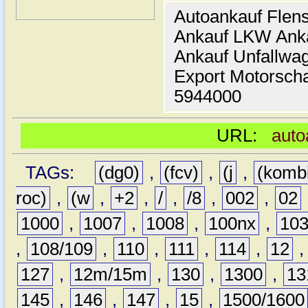
Autoankauf Flen
Ankauf LKW Ank
Ankauf Unfallwa
Export Motorsch
5944000
URL:
auto
TAGs:
(dg0)
,
(fcv)
,
(j
,
(komb
roc)
,
(w
,
+2
,
/
,
/8
,
002
,
02
1000
,
1007
,
1008
,
100nx
,
10
,
108/109
,
110
,
111
,
114
,
12
127
,
12m/15m
,
130
,
1300
,
13
145
,
146
,
147
,
15
,
1500/1600