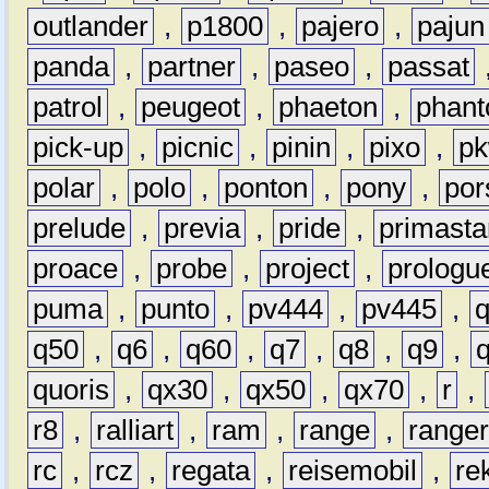
outlander
,
p1800
,
pajero
,
pajun
panda
,
partner
,
paseo
,
passat
patrol
,
peugeot
,
phaeton
,
phan
pick-up
,
picnic
,
pinin
,
pixo
,
p
polar
,
polo
,
ponton
,
pony
,
por
prelude
,
previa
,
pride
,
primasta
proace
,
probe
,
project
,
prologu
puma
,
punto
,
pv444
,
pv445
,
q50
,
q6
,
q60
,
q7
,
q8
,
q9
,
quoris
,
qx30
,
qx50
,
qx70
,
r
,
r8
,
ralliart
,
ram
,
range
,
range
rc
,
rcz
,
regata
,
reisemobil
,
re