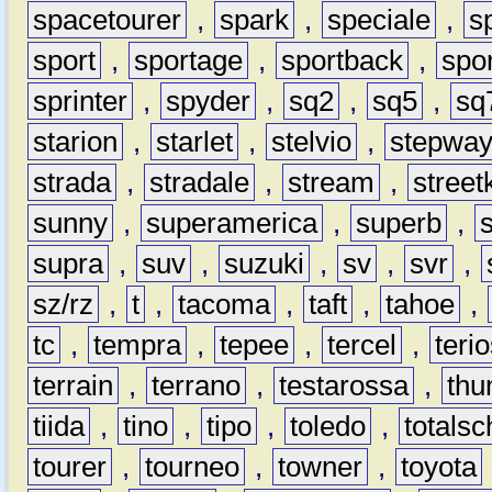
spacetourer
,
spark
,
speciale
,
s
sport
,
sportage
,
sportback
,
spo
sprinter
,
spyder
,
sq2
,
sq5
,
sq
starion
,
starlet
,
stelvio
,
stepwa
strada
,
stradale
,
stream
,
street
sunny
,
superamerica
,
superb
,
supra
,
suv
,
suzuki
,
sv
,
svr
,
sz/rz
,
t
,
tacoma
,
taft
,
tahoe
,
tc
,
tempra
,
tepee
,
tercel
,
teri
terrain
,
terrano
,
testarossa
,
thu
tiida
,
tino
,
tipo
,
toledo
,
totals
tourer
,
tourneo
,
towner
,
toyota