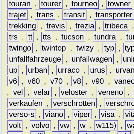
touran
,
tourer
,
tourneo
,
towner
trajet
,
trans
,
transit
,
transporter
trekking
,
trevis
,
trezia
,
tribeca
trs
,
tt
,
tts
,
tucson
,
tundra
,
tu
twingo
,
twintop
,
twizy
,
typ
,
ty
unfallfahrzeuge
,
unfallwagen
,
un
up
,
urban
,
urraco
,
urus
,
urva
v6
,
v60
,
v70
,
v8
,
v90
,
vane
,
vel
,
velar
,
veloster
,
veneno
,
verkaufen
,
verschrotten
,
verschro
verso-s
,
viano
,
viper
,
visa
,
vi
volt
,
volvo
,
vw
,
w
,
w115)
,
w