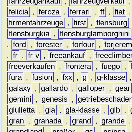
fahrzeugankauf
,
fahrzeugverkauf
felicia
,
feroza
,
ferrari
,
ff
,
fiat
firmenfahrzeuge
,
first
,
flensburg
flensburgkia
,
flensburglamborghini
,
ford
,
forester
,
forfour
,
forjere
,
fr
,
fr-v
,
freeankauf
,
freeclimbe
freeverkaufen
,
frontera
,
fuego
,
fura
,
fusion
,
fxx
,
g
,
g-klasse
galaxy
,
gallardo
,
galloper
,
gear
gemini
,
genesis
,
getriebeschade
giulietta
,
gla
,
gla-klasse
,
glb
,
gran
,
granada
,
grand
,
grande
grandland
,
großer
,
gs
,
gs/gsa