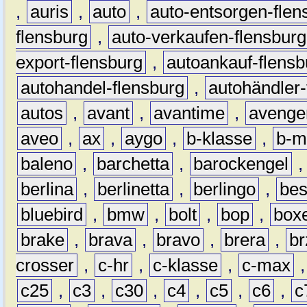
,
auris
,
auto
,
auto-entsorgen-flen
flensburg
,
auto-verkaufen-flensburg
export-flensburg
,
autoankauf-flensb
autohandel-flensburg
,
autohändler-
autos
,
avant
,
avantime
,
avenge
aveo
,
ax
,
aygo
,
b-klasse
,
b-m
baleno
,
barchetta
,
barockengel
berlina
,
berlinetta
,
berlingo
,
bes
bluebird
,
bmw
,
bolt
,
bop
,
box
brake
,
brava
,
bravo
,
brera
,
br
crosser
,
c-hr
,
c-klasse
,
c-max
c25
,
c3
,
c30
,
c4
,
c5
,
c6
,
c