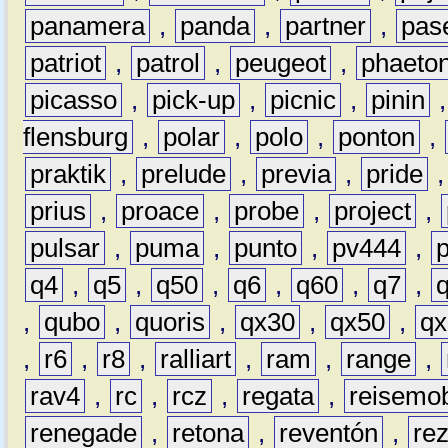
panamera
,
panda
,
partner
,
pas
patriot
,
patrol
,
peugeot
,
phaeto
picasso
,
pick-up
,
picnic
,
pinin
flensburg
,
polar
,
polo
,
ponton
,
praktik
,
prelude
,
previa
,
pride
prius
,
proace
,
probe
,
project
,
pulsar
,
puma
,
punto
,
pv444
,
q4
,
q5
,
q50
,
q6
,
q60
,
q7
,
,
qubo
,
quoris
,
qx30
,
qx50
,
qx
,
r6
,
r8
,
ralliart
,
ram
,
range
,
rav4
,
rc
,
rcz
,
regata
,
reisemob
renegade
,
retona
,
reventón
,
re