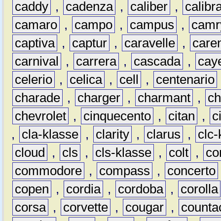
caddy
,
cadenza
,
caliber
,
calibr
camaro
,
campo
,
campus
,
camr
captiva
,
captur
,
caravelle
,
care
carnival
,
carrera
,
cascada
,
cay
celerio
,
celica
,
cell
,
centenario
charade
,
charger
,
charmant
,
ch
chevrolet
,
cinquecento
,
citan
,
c
,
cla-klasse
,
clarity
,
clarus
,
clc-
cloud
,
cls
,
cls-klasse
,
colt
,
c
commodore
,
compass
,
concerto
copen
,
cordia
,
cordoba
,
corolla
corsa
,
corvette
,
cougar
,
counta