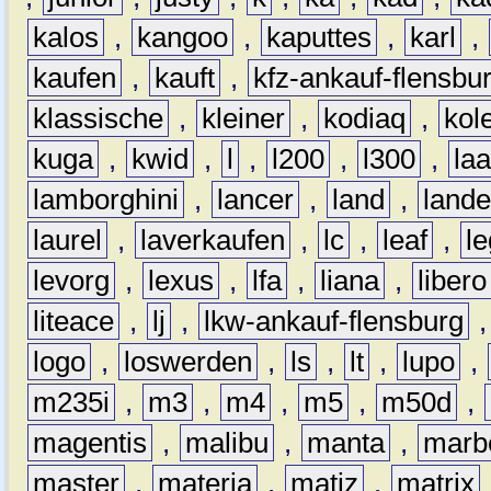
kalos
,
kangoo
,
kaputtes
,
karl
,
kaufen
,
kauft
,
kfz-ankauf-flensbu
klassische
,
kleiner
,
kodiaq
,
kol
kuga
,
kwid
,
l
,
l200
,
l300
,
la
lamborghini
,
lancer
,
land
,
lande
laurel
,
laverkaufen
,
lc
,
leaf
,
l
levorg
,
lexus
,
lfa
,
liana
,
libero
liteace
,
lj
,
lkw-ankauf-flensburg
logo
,
loswerden
,
ls
,
lt
,
lupo
,
m235i
,
m3
,
m4
,
m5
,
m50d
,
magentis
,
malibu
,
manta
,
marb
master
,
materia
,
matiz
,
matrix