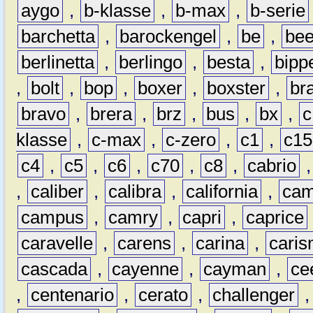
aygo
,
b-klasse
,
b-max
,
b-serie
barchetta
,
barockengel
,
be
,
be
berlinetta
,
berlingo
,
besta
,
bipp
,
bolt
,
bop
,
boxer
,
boxster
,
br
bravo
,
brera
,
brz
,
bus
,
bx
,
c
klasse
,
c-max
,
c-zero
,
c1
,
c15
c4
,
c5
,
c6
,
c70
,
c8
,
cabrio
,
caliber
,
calibra
,
california
,
cam
campus
,
camry
,
capri
,
caprice
caravelle
,
carens
,
carina
,
cari
cascada
,
cayenne
,
cayman
,
ce
,
centenario
,
cerato
,
challenger