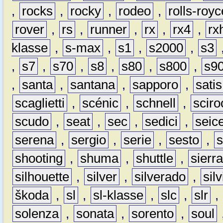
,
rocks
,
rocky
,
rodeo
,
rolls-royc
rover
,
rs
,
runner
,
rx
,
rx4
,
rx
klasse
,
s-max
,
s1
,
s2000
,
s3
,
s7
,
s70
,
s8
,
s80
,
s800
,
s9
,
santa
,
santana
,
sapporo
,
satis
scaglietti
,
scénic
,
schnell
,
sciro
scudo
,
seat
,
sec
,
sedici
,
seic
serena
,
sergio
,
serie
,
sesto
,
shooting
,
shuma
,
shuttle
,
sierr
silhouette
,
silver
,
silverado
,
silv
škoda
,
sl
,
sl-klasse
,
slc
,
slr
,
solenza
,
sonata
,
sorento
,
soul