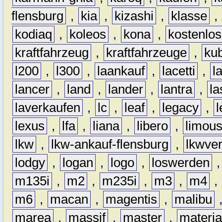
flensburg
,
kia
,
kizashi
,
klasse
,
kodiaq
,
koleos
,
kona
,
kostenlos
kraftfahrzeug
,
kraftfahrzeuge
,
kub
l200
,
l300
,
laankauf
,
lacetti
,
l
lancer
,
land
,
lander
,
lantra
,
la
laverkaufen
,
lc
,
leaf
,
legacy
,
lexus
,
lfa
,
liana
,
libero
,
limous
lkw
,
lkw-ankauf-flensburg
,
lkwver
lodgy
,
logan
,
logo
,
loswerden
m135i
,
m2
,
m235i
,
m3
,
m4
,
m6
,
macan
,
magentis
,
malibu
marea
,
massif
,
master
,
materi