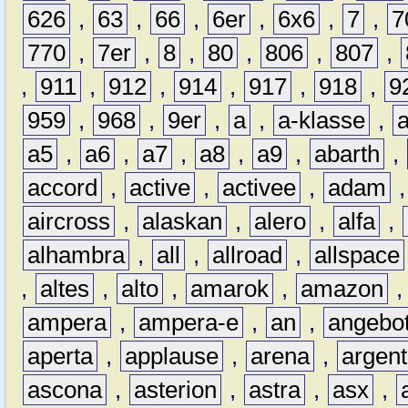
626
,
63
,
66
,
6er
,
6x6
,
7
,
7
770
,
7er
,
8
,
80
,
806
,
807
,
,
911
,
912
,
914
,
917
,
918
,
9
959
,
968
,
9er
,
a
,
a-klasse
,
a5
,
a6
,
a7
,
a8
,
a9
,
abarth
,
accord
,
active
,
activee
,
adam
aircross
,
alaskan
,
alero
,
alfa
,
alhambra
,
all
,
allroad
,
allspace
,
altes
,
alto
,
amarok
,
amazon
ampera
,
ampera-e
,
an
,
angebo
aperta
,
applause
,
arena
,
argen
ascona
,
asterion
,
astra
,
asx
,