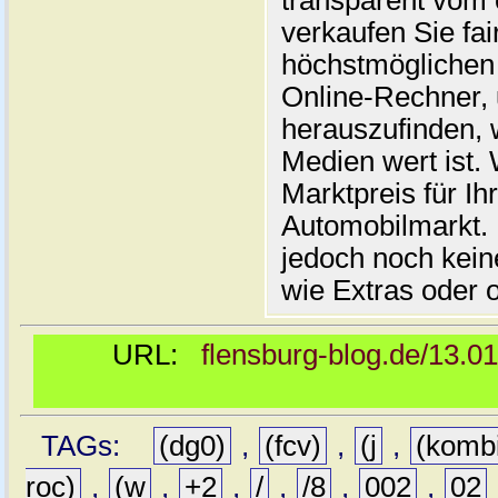
transparent vom 
verkaufen Sie fai
höchstmöglichen 
Online-Rechner,
herauszufinden, w
Medien wert ist. 
Marktpreis für I
Automobilmarkt. 
jedoch noch kein
wie Extras oder 
URL:
flensburg-blog.de/13.0
TAGs:
(dg0)
,
(fcv)
,
(j
,
(komb
roc)
,
(w
,
+2
,
/
,
/8
,
002
,
02