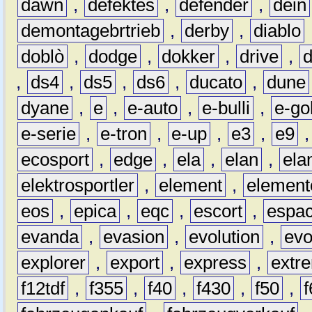
dawn
,
defektes
,
defender
,
dein
demontagebrtrieb
,
derby
,
diablo
doblò
,
dodge
,
dokker
,
drive
,
,
ds4
,
ds5
,
ds6
,
ducato
,
dune
dyane
,
e
,
e-auto
,
e-bulli
,
e-gol
e-serie
,
e-tron
,
e-up
,
e3
,
e9
ecosport
,
edge
,
ela
,
elan
,
ela
elektrosportler
,
element
,
element
eos
,
epica
,
eqc
,
escort
,
espa
evanda
,
evasion
,
evolution
,
ev
explorer
,
export
,
express
,
extr
f12tdf
,
f355
,
f40
,
f430
,
f50
,
f