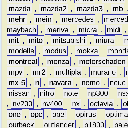
mazda
,
mazda2
,
mazda3
,
mb
mehr
,
mein
,
mercedes
,
merce
maybach
,
meriva
,
micra
,
midi
mit
,
mito
,
mitsubishi
,
miura
,
modelle
,
modus
,
mokka
,
mond
montreal
,
monza
,
motorschaden
mpv
,
mr2
,
multipla
,
murano
,
mx-5
,
n
,
navara
,
nemo
,
neue
nissan
,
nitro
,
note
,
np300
,
ns
,
nv200
,
nv400
,
nx
,
octavia
,
o
one
,
opc
,
opel
,
opirus
,
optim
outback
,
outlander
,
p1800
,
paje