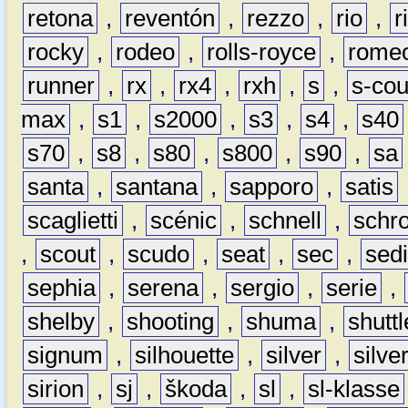
retona
,
reventón
,
rezzo
,
rio
,
r
rocky
,
rodeo
,
rolls-royce
,
rome
runner
,
rx
,
rx4
,
rxh
,
s
,
s-co
max
,
s1
,
s2000
,
s3
,
s4
,
s40
s70
,
s8
,
s80
,
s800
,
s90
,
sa
santa
,
santana
,
sapporo
,
satis
scaglietti
,
scénic
,
schnell
,
schro
,
scout
,
scudo
,
seat
,
sec
,
sedi
sephia
,
serena
,
sergio
,
serie
,
shelby
,
shooting
,
shuma
,
shuttl
signum
,
silhouette
,
silver
,
silve
sirion
,
sj
,
škoda
,
sl
,
sl-klasse