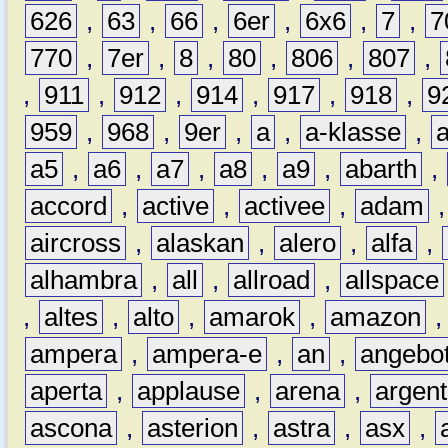
626
,
63
,
66
,
6er
,
6x6
,
7
,
7
770
,
7er
,
8
,
80
,
806
,
807
,
,
911
,
912
,
914
,
917
,
918
,
9
959
,
968
,
9er
,
a
,
a-klasse
,
a5
,
a6
,
a7
,
a8
,
a9
,
abarth
,
accord
,
active
,
activee
,
adam
aircross
,
alaskan
,
alero
,
alfa
,
alhambra
,
all
,
allroad
,
allspace
,
altes
,
alto
,
amarok
,
amazon
ampera
,
ampera-e
,
an
,
angebo
aperta
,
applause
,
arena
,
argen
ascona
,
asterion
,
astra
,
asx
,