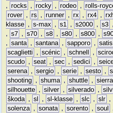
,
rocks
,
rocky
,
rodeo
,
rolls-royc
rover
,
rs
,
runner
,
rx
,
rx4
,
rx
klasse
,
s-max
,
s1
,
s2000
,
s3
,
s7
,
s70
,
s8
,
s80
,
s800
,
s9
,
santa
,
santana
,
sapporo
,
satis
scaglietti
,
scénic
,
schnell
,
sciro
scudo
,
seat
,
sec
,
sedici
,
seic
serena
,
sergio
,
serie
,
sesto
,
shooting
,
shuma
,
shuttle
,
sierr
silhouette
,
silver
,
silverado
,
silv
škoda
,
sl
,
sl-klasse
,
slc
,
slr
,
solenza
,
sonata
,
sorento
,
soul