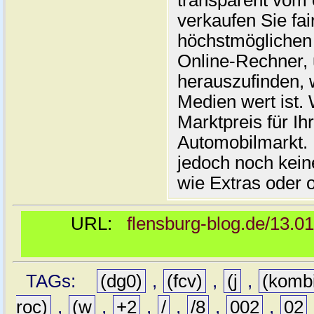
transparent vom 
verkaufen Sie fai
höchstmöglichen 
Online-Rechner,
herauszufinden, w
Medien wert ist. 
Marktpreis für I
Automobilmarkt. 
jedoch noch kein
wie Extras oder 
URL:
flensburg-blog.de/13.0
TAGs:
(dg0)
,
(fcv)
,
(j
,
(komb
roc)
,
(w
,
+2
,
/
,
/8
,
002
,
02