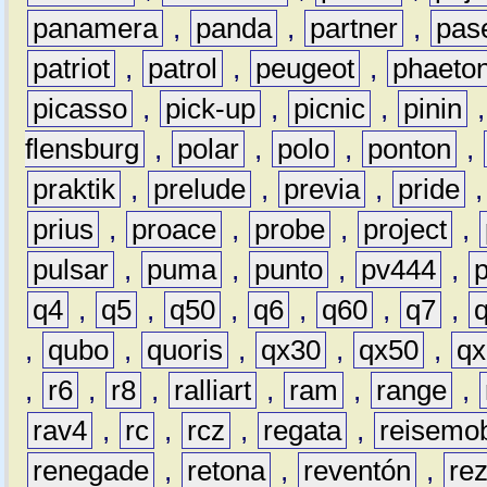
panamera
,
panda
,
partner
,
pas
patriot
,
patrol
,
peugeot
,
phaeto
picasso
,
pick-up
,
picnic
,
pinin
flensburg
,
polar
,
polo
,
ponton
,
praktik
,
prelude
,
previa
,
pride
prius
,
proace
,
probe
,
project
,
pulsar
,
puma
,
punto
,
pv444
,
q4
,
q5
,
q50
,
q6
,
q60
,
q7
,
,
qubo
,
quoris
,
qx30
,
qx50
,
qx
,
r6
,
r8
,
ralliart
,
ram
,
range
,
rav4
,
rc
,
rcz
,
regata
,
reisemob
renegade
,
retona
,
reventón
,
re