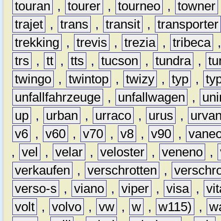
touran
,
tourer
,
tourneo
,
towner
trajet
,
trans
,
transit
,
transporter
trekking
,
trevis
,
trezia
,
tribeca
trs
,
tt
,
tts
,
tucson
,
tundra
,
tu
twingo
,
twintop
,
twizy
,
typ
,
ty
unfallfahrzeuge
,
unfallwagen
,
un
up
,
urban
,
urraco
,
urus
,
urva
v6
,
v60
,
v70
,
v8
,
v90
,
vane
,
vel
,
velar
,
veloster
,
veneno
,
verkaufen
,
verschrotten
,
verschro
verso-s
,
viano
,
viper
,
visa
,
vi
volt
,
volvo
,
vw
,
w
,
w115)
,
w