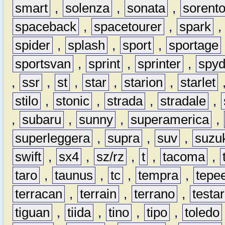
smart
,
solenza
,
sonata
,
sorent
spaceback
,
spacetourer
,
spark
spider
,
splash
,
sport
,
sportage
sportsvan
,
sprint
,
sprinter
,
spyd
,
ssr
,
st
,
star
,
starion
,
starlet
stilo
,
stonic
,
strada
,
stradale
,
,
subaru
,
sunny
,
superamerica
,
superleggera
,
supra
,
suv
,
suzu
swift
,
sx4
,
sz/rz
,
t
,
tacoma
,
taro
,
taunus
,
tc
,
tempra
,
tepe
terracan
,
terrain
,
terrano
,
testa
tiguan
,
tiida
,
tino
,
tipo
,
toledo