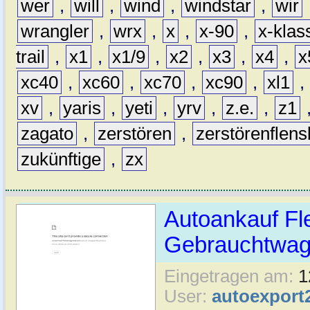
wer
,
will
,
wind
,
windstar
,
wir
wrangler
,
wrx
,
x
,
x-90
,
x-klas
trail
,
x1
,
x1/9
,
x2
,
x3
,
x4
,
x
xc40
,
xc60
,
xc70
,
xc90
,
xl1
,
xv
,
yaris
,
yeti
,
yrv
,
z.e.
,
z1
zagato
,
zerstören
,
zerstörenflen
zukünftige
,
zx
Autoankauf Fl
Gebrauchtwage
Eingetragen am:
1
User:
autoexport