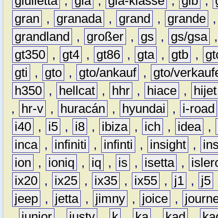
giulietta
,
gla
,
gla-klasse
,
glb
,
gran
,
granada
,
grand
,
grande
grandland
,
großer
,
gs
,
gs/gsa
gt350
,
gt4
,
gt86
,
gta
,
gtb
,
gt
gti
,
gto
,
gto/ankauf
,
gto/verkauf
h350
,
hellcat
,
hhr
,
hiace
,
hijet
,
hr-v
,
huracán
,
hyundai
,
i-road
i40
,
i5
,
i8
,
ibiza
,
ich
,
idea
,
inca
,
infiniti
,
infinti
,
insight
,
in
ion
,
ioniq
,
iq
,
is
,
isetta
,
isler
ix20
,
ix25
,
ix35
,
ix55
,
j1
,
j5
jeep
,
jetta
,
jimny
,
joice
,
journ
,
junior
,
justy
,
k
,
ka
,
kad
,
ka