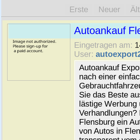
Erste
Neuer
Äl
Autoankauf Fl
Eingetragen am:
1
User:
autoexport
Autoankauf Expo
nach einer einfac
Gebrauchtfahrze
Sie das Beste au
lästige Werbung
Verhandlungen? 
Flensburg ein Au
von Autos in Flen