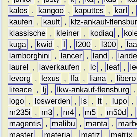
kalos
,
kangoo
,
kaputtes
,
karl
,
kaufen
,
kauft
,
kfz-ankauf-flensbu
klassische
,
kleiner
,
kodiaq
,
kol
kuga
,
kwid
,
l
,
l200
,
l300
,
la
lamborghini
,
lancer
,
land
,
lande
laurel
,
laverkaufen
,
lc
,
leaf
,
l
levorg
,
lexus
,
lfa
,
liana
,
libero
liteace
,
lj
,
lkw-ankauf-flensburg
logo
,
loswerden
,
ls
,
lt
,
lupo
,
m235i
,
m3
,
m4
,
m5
,
m50d
,
magentis
,
malibu
,
manta
,
marb
master
,
materia
,
matiz
,
matrix