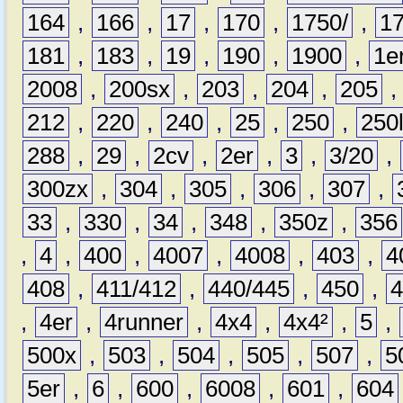
164
,
166
,
17
,
170
,
1750/
,
1
181
,
183
,
19
,
190
,
1900
,
1e
2008
,
200sx
,
203
,
204
,
205
212
,
220
,
240
,
25
,
250
,
250
288
,
29
,
2cv
,
2er
,
3
,
3/20
,
300zx
,
304
,
305
,
306
,
307
,
33
,
330
,
34
,
348
,
350z
,
356
,
4
,
400
,
4007
,
4008
,
403
,
4
408
,
411/412
,
440/445
,
450
,
,
4er
,
4runner
,
4x4
,
4x4²
,
5
,
500x
,
503
,
504
,
505
,
507
,
5
5er
,
6
,
600
,
6008
,
601
,
604