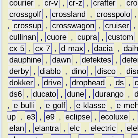
courier
,
cr-v
,
cr-z
,
crafter
,
cr
crossgolf
,
crossland
,
crosspolo
,
crossup
,
crosswagon
,
cruiser
,
cullinan
,
cuore
,
cupra
,
custom
cx-5
,
cx-7
,
d-max
,
dacia
,
dai
dauphine
,
dawn
,
defektes
,
defe
derby
,
diablo
,
dino
,
disco
,
dis
dokker
,
drive
,
drophead
,
ds
,
ds6
,
ducato
,
dune
,
durango
,
,
e-bulli
,
e-golf
,
e-klasse
,
e-meh
up
,
e3
,
e9
,
eclipse
,
ecoluxe
,
elan
,
elantra
,
elc
,
electric
,
ele