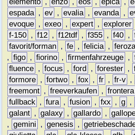
elemento
,
enzo
,
eos
,
epica
,
e
espada
,
ev
,
evalia
,
evanda
,
e
evoque
,
exeo
,
expert
,
explorer
f-150
,
f12
,
f12tdf
,
f355
,
f40
,
favorit/forman
,
fe
,
felicia
,
feroz
,
figo
,
fiorino
,
firmenfahrzeuge
,
fluence
,
focus
,
ford
,
forester
,
formore
,
fortwo
,
fox
,
fr
,
fr-v
,
freemont
,
freeverkaufen
,
frontera
fullback
,
fura
,
fusion
,
fxx
,
g
,
galant
,
galaxy
,
gallardo
,
gallop
,
gemini
,
genesis
,
getriebeschad