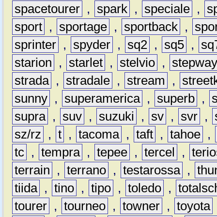
spacetourer
,
spark
,
speciale
,
s
sport
,
sportage
,
sportback
,
spo
sprinter
,
spyder
,
sq2
,
sq5
,
sq
starion
,
starlet
,
stelvio
,
stepwa
strada
,
stradale
,
stream
,
street
sunny
,
superamerica
,
superb
,
supra
,
suv
,
suzuki
,
sv
,
svr
,
sz/rz
,
t
,
tacoma
,
taft
,
tahoe
,
tc
,
tempra
,
tepee
,
tercel
,
teri
terrain
,
terrano
,
testarossa
,
thu
tiida
,
tino
,
tipo
,
toledo
,
totals
tourer
,
tourneo
,
towner
,
toyota