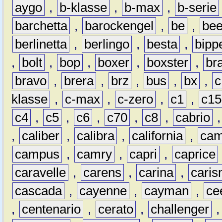
aygo
,
b-klasse
,
b-max
,
b-serie
barchetta
,
barockengel
,
be
,
be
berlinetta
,
berlingo
,
besta
,
bipp
,
bolt
,
bop
,
boxer
,
boxster
,
br
bravo
,
brera
,
brz
,
bus
,
bx
,
c
klasse
,
c-max
,
c-zero
,
c1
,
c15
c4
,
c5
,
c6
,
c70
,
c8
,
cabrio
,
caliber
,
calibra
,
california
,
cam
campus
,
camry
,
capri
,
caprice
caravelle
,
carens
,
carina
,
cari
cascada
,
cayenne
,
cayman
,
ce
,
centenario
,
cerato
,
challenger