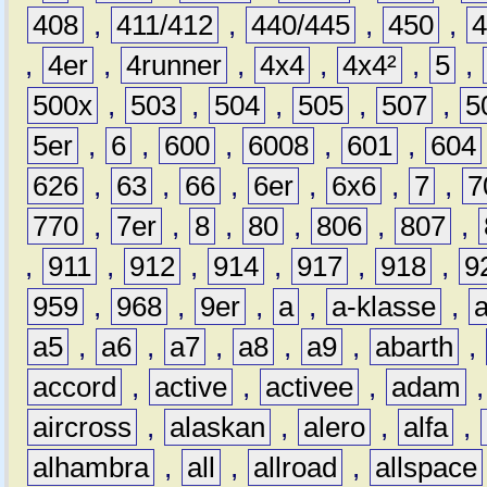
408
,
411/412
,
440/445
,
450
,
,
4er
,
4runner
,
4x4
,
4x4²
,
5
,
500x
,
503
,
504
,
505
,
507
,
5
5er
,
6
,
600
,
6008
,
601
,
604
626
,
63
,
66
,
6er
,
6x6
,
7
,
7
770
,
7er
,
8
,
80
,
806
,
807
,
,
911
,
912
,
914
,
917
,
918
,
9
959
,
968
,
9er
,
a
,
a-klasse
,
a5
,
a6
,
a7
,
a8
,
a9
,
abarth
,
accord
,
active
,
activee
,
adam
aircross
,
alaskan
,
alero
,
alfa
,
alhambra
,
all
,
allroad
,
allspace