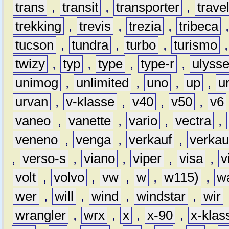
trans
,
transit
,
transporter
,
travel
trekking
,
trevis
,
trezia
,
tribeca
tucson
,
tundra
,
turbo
,
turismo
twizy
,
typ
,
type
,
type-r
,
ulyss
unimog
,
unlimited
,
uno
,
up
,
u
urvan
,
v-klasse
,
v40
,
v50
,
v6
vaneo
,
vanette
,
vario
,
vectra
,
veneno
,
venga
,
verkauf
,
verkau
,
verso-s
,
viano
,
viper
,
visa
,
v
volt
,
volvo
,
vw
,
w
,
w115)
,
w
wer
,
will
,
wind
,
windstar
,
wir
wrangler
,
wrx
,
x
,
x-90
,
x-klas