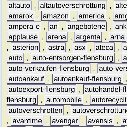
altauto
,
altautoverschrottung
,
alt
amarok
,
amazon
,
america
,
am
ampera-e
,
an
,
angebotene
,
ank
applause
,
arena
,
argenta
,
arna
,
asterion
,
astra
,
asx
,
ateca
,
a
auto
,
auto-entsorgen-flensburg
,
a
auto-verkaufen-flensburg
,
auto-ver
autoankauf
,
autoankauf-flensburg
autoexport-flensburg
,
autohandel-f
flensburg
,
automobile
,
autorecycl
autoverschrotten
,
autoverschrottun
,
avantime
,
avenger
,
avensis
,
a