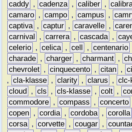
caddy
,
cadenza
,
caliber
,
calibr
camaro
,
campo
,
campus
,
camr
captiva
,
captur
,
caravelle
,
care
carnival
,
carrera
,
cascada
,
cay
celerio
,
celica
,
cell
,
centenario
charade
,
charger
,
charmant
,
ch
chevrolet
,
cinquecento
,
citan
,
c
,
cla-klasse
,
clarity
,
clarus
,
clc-
cloud
,
cls
,
cls-klasse
,
colt
,
c
commodore
,
compass
,
concerto
copen
,
cordia
,
cordoba
,
corolla
corsa
,
corvette
,
cougar
,
counta