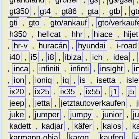
gt350
,
gt4
,
gt86
,
gta
,
gtb
,
gt
gti
,
gto
,
gto/ankauf
,
gto/verkauf
h350
,
hellcat
,
hhr
,
hiace
,
hijet
,
hr-v
,
huracán
,
hyundai
,
i-road
i40
,
i5
,
i8
,
ibiza
,
ich
,
idea
,
,
inca
,
infiniti
,
infinti
,
insight
,
i
,
ion
,
ioniq
,
iq
,
is
,
isetta
,
isl
ix20
,
ix25
,
ix35
,
ix55
,
j1
,
j5
jeep
,
jetta
,
jetztautoverkaufen
,
juke
,
jumper
,
jumpy
,
junior
,
j
kadett
,
kadjar
,
käfer
,
kalos
,
k
karmann-ghia
,
karoq
,
kaufen
,
k