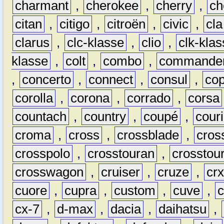
charmant
,
cherokee
,
cherry
,
ch
citan
,
citigo
,
citroën
,
civic
,
cla
clarus
,
clc-klasse
,
clio
,
clk-kla
klasse
,
colt
,
combo
,
commande
,
concerto
,
connect
,
consul
,
co
corolla
,
corona
,
corrado
,
corsa
countach
,
country
,
coupé
,
couri
croma
,
cross
,
crossblade
,
cros
crosspolo
,
crosstouran
,
crosstou
crosswagon
,
cruiser
,
cruze
,
cr
cuore
,
cupra
,
custom
,
cuve
,
cx-7
,
d-max
,
dacia
,
daihatsu
,