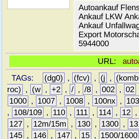
Autoankauf Flen
Ankauf LKW Ank
Ankauf Unfallwa
Export Motorsch
5944000
URL:
auto
TAGs:
(dg0)
,
(fcv)
,
(j
,
(komb
roc)
,
(w
,
+2
,
/
,
/8
,
002
,
02
1000
,
1007
,
1008
,
100nx
,
10
,
108/109
,
110
,
111
,
114
,
12
127
,
12m/15m
,
130
,
1300
,
13
145
,
146
,
147
,
15
,
1500/1600