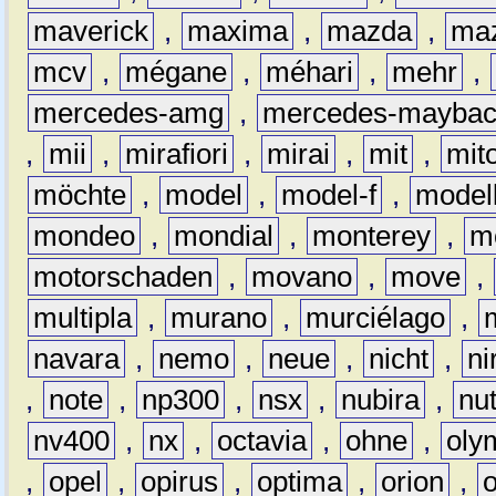
maverick
,
maxima
,
mazda
,
ma
mcv
,
mégane
,
méhari
,
mehr
,
mercedes-amg
,
mercedes-mayba
,
mii
,
mirafiori
,
mirai
,
mit
,
mit
möchte
,
model
,
model-f
,
model
mondeo
,
mondial
,
monterey
,
m
motorschaden
,
movano
,
move
,
multipla
,
murano
,
murciélago
,
navara
,
nemo
,
neue
,
nicht
,
ni
,
note
,
np300
,
nsx
,
nubira
,
nu
nv400
,
nx
,
octavia
,
ohne
,
oly
,
opel
,
opirus
,
optima
,
orion
,