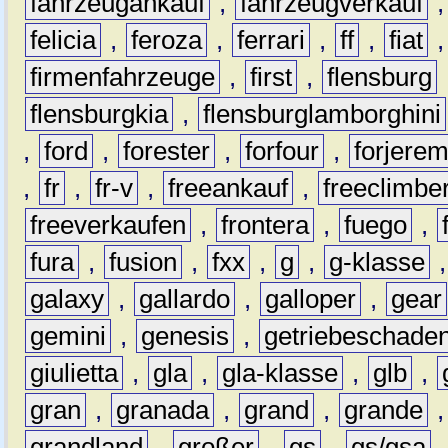
fahrzeugankauf
,
fahrzeugverkauf
felicia
,
feroza
,
ferrari
,
ff
,
fiat
firmenfahrzeuge
,
first
,
flensburg
flensburgkia
,
flensburglamborghini
,
ford
,
forester
,
forfour
,
forjere
,
fr
,
fr-v
,
freeankauf
,
freeclimbe
freeverkaufen
,
frontera
,
fuego
,
fura
,
fusion
,
fxx
,
g
,
g-klasse
galaxy
,
gallardo
,
galloper
,
gear
gemini
,
genesis
,
getriebeschade
giulietta
,
gla
,
gla-klasse
,
glb
,
gran
,
granada
,
grand
,
grande
grandland
,
großer
,
gs
,
gs/gsa