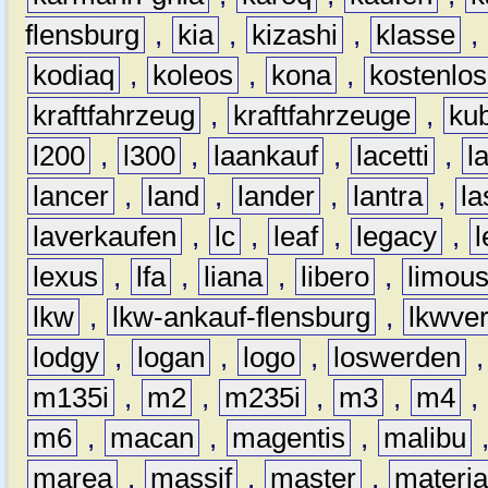
flensburg
,
kia
,
kizashi
,
klasse
,
kodiaq
,
koleos
,
kona
,
kostenlos
kraftfahrzeug
,
kraftfahrzeuge
,
kub
l200
,
l300
,
laankauf
,
lacetti
,
l
lancer
,
land
,
lander
,
lantra
,
la
laverkaufen
,
lc
,
leaf
,
legacy
,
lexus
,
lfa
,
liana
,
libero
,
limous
lkw
,
lkw-ankauf-flensburg
,
lkwver
lodgy
,
logan
,
logo
,
loswerden
m135i
,
m2
,
m235i
,
m3
,
m4
,
m6
,
macan
,
magentis
,
malibu
marea
,
massif
,
master
,
materi