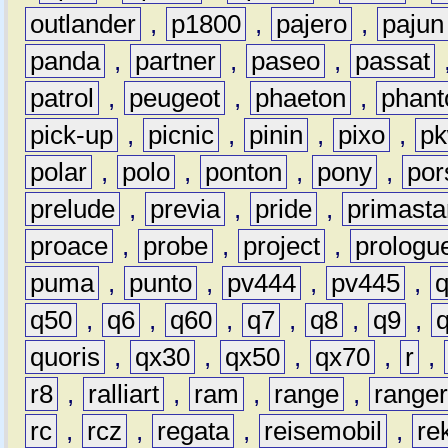
outlander
,
p1800
,
pajero
,
pajun
panda
,
partner
,
paseo
,
passat
patrol
,
peugeot
,
phaeton
,
phan
pick-up
,
picnic
,
pinin
,
pixo
,
p
polar
,
polo
,
ponton
,
pony
,
por
prelude
,
previa
,
pride
,
primasta
proace
,
probe
,
project
,
prologu
puma
,
punto
,
pv444
,
pv445
,
q50
,
q6
,
q60
,
q7
,
q8
,
q9
,
quoris
,
qx30
,
qx50
,
qx70
,
r
,
r8
,
ralliart
,
ram
,
range
,
range
rc
,
rcz
,
regata
,
reisemobil
,
re