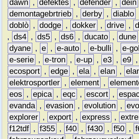
dawn
,
defektes
,
defender
,
dein
demontagebrtrieb
,
derby
,
diablo
doblò
,
dodge
,
dokker
,
drive
,
,
ds4
,
ds5
,
ds6
,
ducato
,
dune
dyane
,
e
,
e-auto
,
e-bulli
,
e-gol
e-serie
,
e-tron
,
e-up
,
e3
,
e9
ecosport
,
edge
,
ela
,
elan
,
ela
elektrosportler
,
element
,
element
eos
,
epica
,
eqc
,
escort
,
espa
evanda
,
evasion
,
evolution
,
ev
explorer
,
export
,
express
,
extr
f12tdf
,
f355
,
f40
,
f430
,
f50
,
f