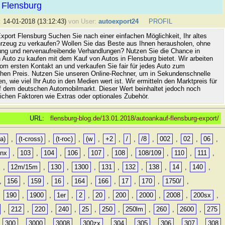
 Flensburg
:
14-01-2018 (13:12:43)
von User:
autoexport24
PROFIL
xport Flensburg Suchen Sie nach einer einfachen Möglichkeit, Ihr altes
rzeug zu verkaufen? Wollen Sie das Beste aus Ihnen herausholen, ohne
ung und nervenaufreibende Verhandlungen? Nutzen Sie die Chance in
 Auto zu kaufen mit dem Kauf von Autos in Flensburg bietet. Wir arbeiten
vom ersten Kontakt an und verkaufen Sie fair für jedes Auto zum
hen Preis. Nutzen Sie unseren Online-Rechner, um in Sekundenschnelle
n, wie viel Ihr Auto in den Medien wert ist. Wir ermitteln den Marktpreis für
uf dem deutschen Automobilmarkt. Dieser Wert beinhaltet jedoch noch
lichen Faktoren wie Extras oder optionales Zubehör.
URL:
flensburg-blog.de/13.01.2018/autoankauf-flensburg-export/
a)
,
(t-cross)
,
(t-roc)
,
(w
,
+2
,
/
,
/8
,
002
,
02
,
06
,
0nx
,
103
,
104
,
106
,
107
,
108
,
108/109
,
110
,
111
,
,
12m/15m
,
130
,
1300
,
131
,
132
,
138
,
14
,
140
,
,
156
,
159
,
16
,
164
,
166
,
17
,
170
,
1750/
,
,
190
,
1900
,
1er
,
2
,
20
,
200
,
2000
,
2008
,
200sx
,
,
212
,
220
,
240
,
25
,
250
,
250lm
,
260
,
2600
,
275
,
300
,
3000
,
3008
,
300zx
,
304
,
305
,
306
,
307
,
308