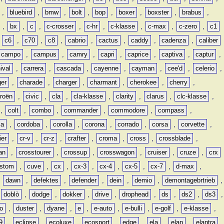
,
bluebird
,
bmw
,
bolt
,
bop
,
boxer
,
boxster
,
brabus
,
,
bx
,
c
,
c-crosser
,
c-hr
,
c-klasse
,
c-max
,
c-zero
,
c1
,
c6
,
c70
,
c8
,
cabrio
,
cactus
,
caddy
,
cadenza
,
caliber
campo
,
campus
,
camry
,
capri
,
caprice
,
captiva
,
captur
,
ival
,
carrera
,
cascada
,
cayenne
,
cayman
,
cee'd
,
celerio
,
ger
,
charade
,
charger
,
charmant
,
cherokee
,
cherry
,
troën
,
civic
,
cla
,
cla-klasse
,
clarity
,
clarus
,
clc-klasse
,
,
colt
,
combo
,
commander
,
commodore
,
compass
,
ia
,
cordoba
,
corolla
,
corona
,
corrado
,
corsa
,
corvette
,
ier
,
cr-v
,
cr-z
,
crafter
,
croma
,
cross
,
crossblade
,
an
,
crosstourer
,
crossup
,
crosswagon
,
cruiser
,
cruze
,
crx
stom
,
cuve
,
cx
,
cx-3
,
cx-4
,
cx-5
,
cx-7
,
d-max
,
,
dawn
,
defektes
,
defender
,
dein
,
demio
,
demontagebrtrieb
,
,
doblò
,
dodge
,
dokker
,
drive
,
drophead
,
ds
,
ds2
,
ds3
,
o
,
duster
,
dyane
,
e
,
e-auto
,
e-bulli
,
e-golf
,
e-klasse
,
9
,
eclipse
,
ecoluxe
,
ecosport
,
edge
,
ela
,
elan
,
elantra
,