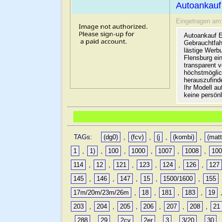
Autoankauf
Eingetragen am
Autoankauf E
Gebrauchtfah
lästige Werb
Flensburg ein
transparent 
höchstmöglic
herauszufinde
Ihr Modell a
keine persön
TAGs:
(dg0)
,
(fcv)
,
(j
,
(kombi)
,
(matt
1
,
1)
,
100
,
1000
,
1007
,
1008
,
10
114
,
12
,
121
,
123
,
124
,
126
,
127
145
,
146
,
147
,
15
,
1500/1600
,
155
17m/20m/23m/26m
,
18
,
181
,
183
,
19
203
,
204
,
205
,
206
,
207
,
208
,
21
,
288
,
29
,
2cv
,
2er
,
3
,
3/20
,
30