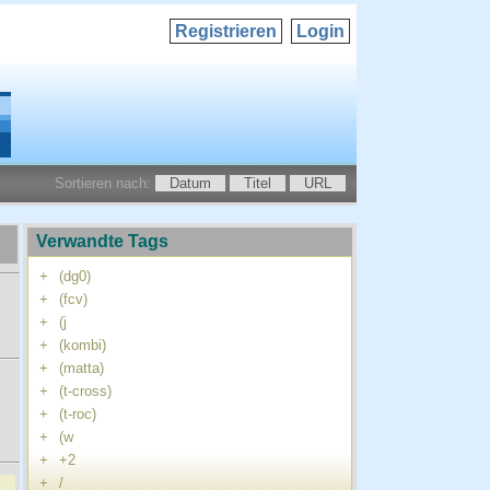
Registrieren
Login
Sortieren nach:
Datum
Titel
URL
Verwandte Tags
+
(dg0)
+
(fcv)
+
(j
+
(kombi)
+
(matta)
+
(t-cross)
+
(t-roc)
+
(w
+
+2
+
/