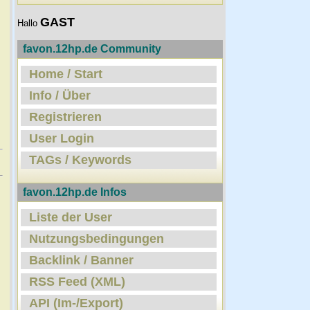
GAST
Hallo
favon.12hp.de Community
Home / Start
Info / Über
Registrieren
User Login
TAGs / Keywords
favon.12hp.de Infos
Liste der User
Nutzungsbedingungen
Backlink / Banner
RSS Feed (XML)
API (Im-/Export)