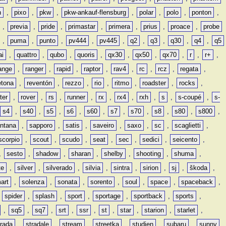
n
,
pixo
,
pkw
,
pkw-ankauf-flensburg
,
polar
,
polo
,
ponton
,
,
previa
,
pride
,
primastar
,
primera
,
prius
,
proace
,
probe
,
puma
,
punto
,
pv444
,
pv445
,
q2
,
q3
,
q30
,
q4
,
q5
ai
,
quattro
,
qubo
,
quoris
,
qx30
,
qx50
,
qx70
,
r
,
r+
,
ange
,
ranger
,
rapid
,
raptor
,
rav4
,
rc
,
rcz
,
regata
,
etona
,
reventón
,
rezzo
,
rio
,
ritmo
,
roadster
,
rocks
,
ter
,
rover
,
rs
,
runner
,
rx
,
rx4
,
rxh
,
s
,
s-coupé
,
s-
s4
,
s40
,
s5
,
s6
,
s60
,
s7
,
s70
,
s8
,
s80
,
s800
,
ntana
,
sapporo
,
satis
,
saveiro
,
saxo
,
sc
,
scaglietti
,
scorpio
,
scout
,
scudo
,
seat
,
sec
,
sedici
,
seicento
,
,
sesto
,
shadow
,
sharan
,
shelby
,
shooting
,
shuma
,
te
,
silver
,
silverado
,
silvia
,
sintra
,
sirion
,
sj
,
škoda
,
art
,
solenza
,
sonata
,
sorento
,
soul
,
space
,
spaceback
,
,
spider
,
splash
,
sport
,
sportage
,
sportback
,
sports
,
,
sq5
,
sq7
,
srt
,
ssr
,
st
,
star
,
starion
,
starlet
,
trada
,
stradale
,
stream
,
streetka
,
studien
,
subaru
,
sunny
,