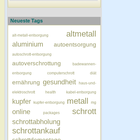
Neueste Tags
altmetall
alt-metall-entsorgung
aluminium
autoentsorgung
autoschrott-entsorgung
autoverschrottung
badewannen-
entsorgung
computerschrott
diät
gesundheit
ernährung
haus-und-
elektroschrott
health
kabel-entsorgung
metall
kupfer
kupfer-entsorgung
mg
schrott
online
packages
schrottabholung
schrottankauf
schrottdemontage