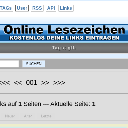
TAGs
User
RSS
API
Links
Tags: glb
 <<< << 001 >> >>>
ks auf
1
Seiten --- Aktuelle Seite:
1
Neuer
Älter
Letzte