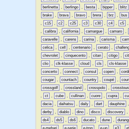
berlinetta
,
berlingo
,
besta
,
bipper
,
blitz
brake
,
brava
,
bravo
,
brera
,
brz
,
bus
,
c15
,
c2
,
c25
,
c3
,
c30
,
c4
,
c5
,
calibra
,
california
,
camargue
,
camaro
,
caravelle
,
carens
,
carina
,
carisma
,
carn
celica
,
cell
,
centenario
,
cerato
,
challen
chevrolet
,
cinquecento
,
citan
,
citigo
,
ci
clio
,
clk-klasse
,
cloud
,
cls
,
cls-klasse
concerto
,
connect
,
consul
,
copen
,
cord
cougar
,
countach
,
country
,
coupé
,
cour
crossgolf
,
crossland
,
crosspolo
,
crosstour
,
ct
,
cube
,
cullinan
,
cuore
,
cupra
,
cu
dacia
,
daihatsu
,
daily
,
dart
,
dauphine
derby
,
diablo
,
dino
,
disco
,
discovery
ds4
,
ds5
,
ds6
,
ducato
,
dune
,
durang
e-mehari
,
e-serie
,
e-tron
,
e-up
,
e3
,
e