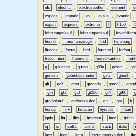
elc
,
electric
,
elektrosportler
,
element
,
e
espace
,
espada
,
ev
,
evalia
,
evanda
,
export
,
express
,
extreme
,
f
,
f-150
,
f
fahrzeugankauf
,
fahrzeugverkauf
,
favorit/for
fiorino
,
firmenfahrzeuge
,
first
,
flensburg
fluence
,
focus
,
ford
,
forester
,
forfour
freeclimber
,
freemont
,
freeverkaufen
,
front
g
,
g-klasse
,
g-tron
,
g93a
,
galant
,
ga
genesis
,
getriebeschaden
,
getz
,
ghost
,
glt
,
golf
,
gran
,
granada
,
grand
,
gran
,
gt-r
,
gt2
,
gt3
,
gt350
,
gt4
,
gt86
,
gto/ankauf
,
gto/verkaufen
,
gts
,
gtv
,
h
honda
,
hr-v
,
huracán
,
hyundai
,
i-road
ignis
,
ihr
,
iltis
,
impreza
,
inca
,
infiniti
iq
,
is
,
isetta
,
islero
,
isuzu
,
italia
,
jazz
,
jeep
,
jetta
,
jetztautoverkaufen
,
ji