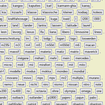
kalos
,
kangoo
,
kaputtes
,
karl
,
karmann-ghia
,
karoq
,
,
kia
,
kizashi
,
klasse
,
klassische
,
kleiner
,
kodiaq
,
koleos
ug
,
kraftfahrzeuge
,
kubistar
,
kuga
,
kwid
,
l
,
l200
,
l300
,
ancer
,
land
,
lander
,
lantra
,
lassen
,
latitude
,
laurel
,
leon
,
levorg
,
lexus
,
lfa
,
liana
,
libero
,
limousine
,
linea
,
wverschrottung
,
lm
,
ln
,
lodgy
,
logan
,
logo
,
loswerden
,
m235i
,
m3
,
m4
,
m5
,
m50d
,
m550d
,
m6
,
macan
,
rea
,
massif
,
master
,
materia
,
matiz
,
matrix
,
maverick
,
,
mcv
,
mégane
,
méhari
,
mehr
,
mein
,
mercedes
,
,
micra
,
midi
,
mii
,
mirafiori
,
mirai
,
mit
,
mito
,
l-f
,
modelle
,
modus
,
mokka
,
mondeo
,
mondial
,
n
,
movano
,
move
,
mps
,
mpv
,
mr2
,
multipla
,
murano
,
,
nemo
,
neue
,
nicht
,
niro
,
nismo
,
nissan
,
nitro
,
note
v200
,
nv400
,
nx
,
octavia
,
ohne
,
olympia
,
omega
,
one
lando
,
outback
,
outlander
,
p1800
,
pajero
,
pajun
,
palio
,
at
,
pathfinder
,
patriot
,
patrol
,
peugeot
,
phaeton
,
phantom