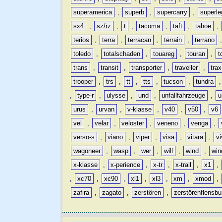
superamerica
,
superb
,
supercarry
,
superle
sx4
,
sz/rz
,
t
,
tacoma
,
taft
,
tahoe
,
terios
,
terra
,
terracan
,
terrain
,
terrano
toledo
,
totalschaden
,
touareg
,
touran
,
t
trans
,
transit
,
transporter
,
traveller
,
trax
trooper
,
trs
,
tt
,
tts
,
tucson
,
tundra
,
type-r
,
ulysse
,
und
,
unfallfahrzeuge
,
u
urus
,
urvan
,
v-klasse
,
v40
,
v50
,
v6
vel
,
velar
,
veloster
,
veneno
,
venga
,
verso-s
,
viano
,
viper
,
visa
,
vitara
,
vi
wagoneer
,
wasp
,
wer
,
will
,
wind
,
win
x-klasse
,
x-perience
,
x-tr
,
x-trail
,
x1
,
,
xc70
,
xc90
,
xl1
,
xl3
,
xm
,
xmod
,
zafira
,
zagato
,
zerstören
,
zerstörenflensbu