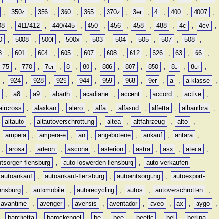
,
350z
,
356
,
360
,
365
,
370z
,
3er
,
4
,
400
,
4007
,
08
,
411/412
,
440/445
,
450
,
456
,
458
,
488
,
4c
,
4cv
,
0
,
5008
,
500l
,
500x
,
503
,
504
,
505
,
507
,
508
,
8
,
601
,
604
,
605
,
607
,
608
,
612
,
626
,
63
,
66
,
75
,
770
,
7er
,
8
,
80
,
806
,
807
,
850
,
8c
,
8er
,
,
924
,
928
,
929
,
944
,
959
,
968
,
9er
,
a
,
a-klasse
,
7
,
a8
,
a9
,
abarth
,
acadiane
,
accent
,
accord
,
active
,
aircross
,
alaskan
,
alero
,
alfa
,
alfasud
,
alfetta
,
alhambra
,
,
altauto
,
altautoverschrottung
,
altea
,
altfahrzeug
,
alto
,
,
ampera
,
ampera-e
,
an
,
angebotene
,
ankauf
,
antara
,
,
arosa
,
arteon
,
ascona
,
asterion
,
astra
,
asx
,
ateca
,
ntsorgen-flensburg
,
auto-loswerden-flensburg
,
auto-verkaufen-
autoankauf
,
autoankauf-flensburg
,
autoentsorgung
,
autoexport-
lensburg
,
automobile
,
autorecycling
,
autos
,
autoverschrotten
,
avantime
,
avenger
,
avensis
,
aventador
,
aveo
,
ax
,
aygo
,
,
barchetta
,
barockengel
,
be
,
bee
,
beetle
,
bel
,
berlina
,