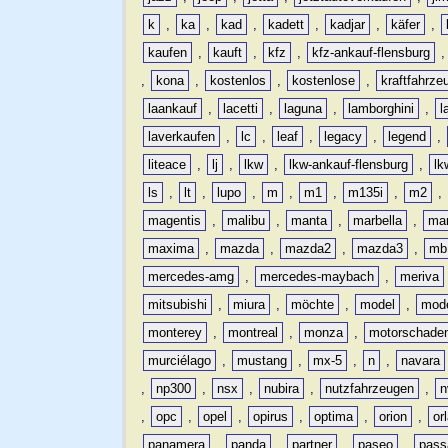
k
,
ka
,
kad
,
kadett
,
kadjar
,
käfer
,
kaufen
,
kauft
,
kfz
,
kfz-ankauf-flensburg
,
kona
,
kostenlos
,
kostenlose
,
kraftfahrze
laankauf
,
lacetti
,
laguna
,
lamborghini
,
l
laverkaufen
,
lc
,
leaf
,
legacy
,
legend
,
liteace
,
lj
,
lkw
,
lkw-ankauf-flensburg
,
lk
ls
,
lt
,
lupo
,
m
,
m1
,
m135i
,
m2
,
magentis
,
malibu
,
manta
,
marbella
,
ma
maxima
,
mazda
,
mazda2
,
mazda3
,
mb
mercedes-amg
,
mercedes-maybach
,
meriva
mitsubishi
,
miura
,
möchte
,
model
,
mode
monterey
,
montreal
,
monza
,
motorschade
murciélago
,
mustang
,
mx-5
,
n
,
navara
,
np300
,
nsx
,
nubira
,
nutzfahrzeugen
,
n
,
opc
,
opel
,
opirus
,
optima
,
orion
,
or
panamera
,
panda
,
partner
,
paseo
,
pass