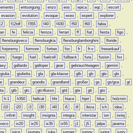
lemento
,
entsorgung
,
enzo
,
eos
,
epica
,
eqc
,
escort
,
evasion
,
evolution
,
evoque
,
exeo
,
expert
,
explorer
,
12
,
f12tdf
,
f355
,
f40
,
f430
,
f50
,
f60
,
fabia
,
man
,
fe
,
felicia
,
feroza
,
ferrari
,
ff
,
fiat
,
fiesta
,
figo
,
,
flensburgiveco
,
flensburgkia
,
flensburglamborghini
,
floride
,
,
forjeremy
,
formore
,
fortwo
,
fox
,
fr
,
fr-v
,
freeankauf
,
era
,
fuego
,
fuel
,
fuelcell
,
fullback
,
fura
,
fusion
,
fxx
,
laxy
,
gallardo
,
galloper
,
gear
,
gebrauchtwagen
,
gemini
,
giulia
,
giulietta
,
gla
,
gla-klasse
,
glb
,
glc
,
gle
,
gls
,
de
,
grandeur
,
grandis
,
grandland
,
großer
,
gs
,
gs/gsa
,
gt
gta
,
gtb
,
gtc
,
gtc4lusso
,
gtd
,
gte
,
gti
,
gto
,
,
h-1
,
h350
,
hellcat
,
hhr
,
hiace
,
hijet
,
hilux
,
holzmin
,
,
i10
,
i20
,
i3
,
i30
,
i40
,
i5
,
i8
,
ibiza
,
ich
,
idea
,
,
infinti
,
insight
,
insignia
,
integra
,
interstar
,
ion
,
ioniq
,
iveco
,
ix20
,
ix25
,
ix35
,
ix55
,
j1
,
j5
,
jalpa
,
jarama
,
mny
,
joice
,
journey
,
juke
,
jumper
,
jumpy
,
junior
,
justy
,