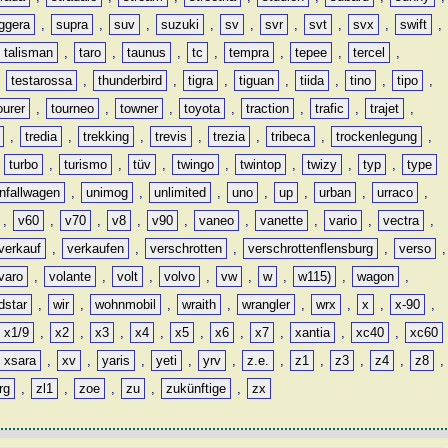
ggera
,
supra
,
suv
,
suzuki
,
sv
,
svr
,
svt
,
svx
,
swift
,
talisman
,
taro
,
taunus
,
tc
,
tempra
,
tepee
,
tercel
,
,
testarossa
,
thunderbird
,
tigra
,
tiguan
,
tiida
,
tino
,
tipo
,
ourer
,
tourneo
,
towner
,
toyota
,
traction
,
trafic
,
trajet
,
,
tredia
,
trekking
,
trevis
,
trezia
,
tribeca
,
trockenlegung
,
,
turbo
,
turismo
,
tüv
,
twingo
,
twintop
,
twizy
,
typ
,
type
nfallwagen
,
unimog
,
unlimited
,
uno
,
up
,
urban
,
urraco
,
,
v60
,
v70
,
v8
,
v90
,
vaneo
,
vanette
,
vario
,
vectra
,
verkauf
,
verkaufen
,
verschrotten
,
verschrottenflensburg
,
verso
,
varo
,
volante
,
volt
,
volvo
,
vw
,
w
,
w115)
,
wagon
,
dstar
,
wir
,
wohnmobil
,
wraith
,
wrangler
,
wrx
,
x
,
x-90
,
x1/9
,
x2
,
x3
,
x4
,
x5
,
x6
,
x7
,
xantia
,
xc40
,
xc60
xsara
,
xv
,
yaris
,
yeti
,
yrv
,
z.e.
,
z1
,
z3
,
z4
,
z8
,
rg
,
zl1
,
zoe
,
zu
,
zukünftige
,
zx