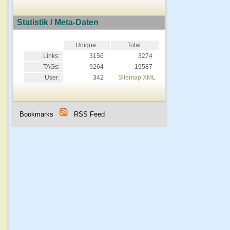
Statistik / Meta-Daten
Unique
Total
Links:
3156
3274
TAGs:
9264
19587
User:
342
Sitemap XML
Bookmarks
RSS Feed