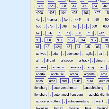
,
309
,
323
,
328
,
33
,
330
,
34
,
348
4008
,
403
,
404
,
405
,
406
,
407
,
4
4er
,
4runner
,
4x4
,
4x4²
,
5
,
50
,
50
550
,
575m
,
599
,
5er
,
6
,
600
,
600
6er
,
6x6
,
7
,
70
,
700
,
718
,
742
,
90
,
900
,
911
,
912
,
914
,
917
,
918
a1
,
a2
,
a2q
,
a3
,
a4
,
a5
,
a6
,
a
activee
,
adam
,
adenauer
,
agila
,
air
,
all
,
allroad
,
allspace
,
alltrack
,
almera
amarok
,
amazon
,
america
,
amg
,
ami
aperta
,
applause
,
arena
,
argenta
,
arna
atlas
,
atos
,
audi
,
auris
,
auto
,
auto-e
flensburg
,
auto-verschrotten
,
autoabholung
,
flensburg
,
autohandel-flensburg
,
autohändler-f
autoverschrottung
,
autoverwertung
,
avant
,
b-klasse
,
b-max
,
b-serie
,
baja
,
baleno