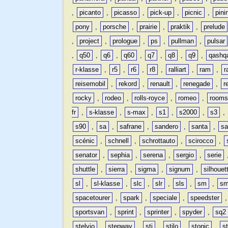
,
picanto
,
picasso
,
pick-up
,
picnic
,
pini
pony
,
porsche
,
prairie
,
praktik
,
prelude
,
project
,
prologue
,
ps
,
pullman
,
pulsar
,
q50
,
q6
,
q60
,
q7
,
q8
,
q9
,
qashq
r-klasse
,
r5
,
r6
,
r8
,
ralliart
,
ram
,
r
reisemobil
,
rekord
,
renault
,
renegade
,
r
rocky
,
rodeo
,
rolls-royce
,
romeo
,
rooms
fr
,
s-klasse
,
s-max
,
s1
,
s2000
,
s3
,
s90
,
sa
,
safrane
,
sandero
,
santa
,
sa
scénic
,
schnell
,
schrottauto
,
scirocco
,
senator
,
sephia
,
serena
,
sergio
,
serie
shuttle
,
sierra
,
sigma
,
signum
,
silhouet
sl
,
sl-klasse
,
slc
,
slr
,
sls
,
sm
,
sm
spacetourer
,
spark
,
speciale
,
speedster
sportsvan
,
sprint
,
sprinter
,
spyder
,
sq2
stelvio
,
stepway
,
sti
,
stilo
,
stonic
,
s