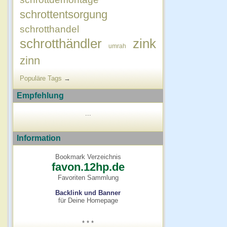
schrottentsorgung
schrotthandel
schrotthändler
zink
umrah
zinn
Populäre Tags
→
Empfehlung
...
Information
Bookmark Verzeichnis
favon.12hp.de
Favoriten Sammlung
Backlink und Banner
für Deine Homepage
* * *