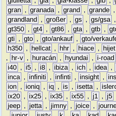
giulietta
,
gla
,
gla-klasse
,
glb
,
gran
,
granada
,
grand
,
grande
grandland
,
großer
,
gs
,
gs/gsa
gt350
,
gt4
,
gt86
,
gta
,
gtb
,
gt
gti
,
gto
,
gto/ankauf
,
gto/verkauf
h350
,
hellcat
,
hhr
,
hiace
,
hijet
,
hr-v
,
huracán
,
hyundai
,
i-road
i40
,
i5
,
i8
,
ibiza
,
ich
,
idea
,
inca
,
infiniti
,
infinti
,
insight
,
in
ion
,
ioniq
,
iq
,
is
,
isetta
,
isler
ix20
,
ix25
,
ix35
,
ix55
,
j1
,
j5
jeep
,
jetta
,
jimny
,
joice
,
journ
,
junior
,
justy
,
k
,
ka
,
kad
,
ka