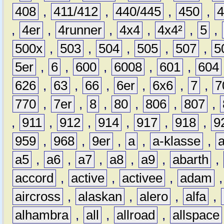
408
,
411/412
,
440/445
,
450
,
,
4er
,
4runner
,
4x4
,
4x4²
,
5
,
500x
,
503
,
504
,
505
,
507
,
5
5er
,
6
,
600
,
6008
,
601
,
604
626
,
63
,
66
,
6er
,
6x6
,
7
,
7
770
,
7er
,
8
,
80
,
806
,
807
,
,
911
,
912
,
914
,
917
,
918
,
9
959
,
968
,
9er
,
a
,
a-klasse
,
a5
,
a6
,
a7
,
a8
,
a9
,
abarth
,
accord
,
active
,
activee
,
adam
aircross
,
alaskan
,
alero
,
alfa
,
alhambra
,
all
,
allroad
,
allspace