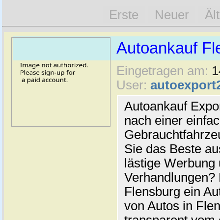
Erste
Neuer
Äl
Autoankauf Fl
Eingetragen am:
1
User:
autoexport
Autoankauf Expo
nach einer einfac
Gebrauchtfahrze
Sie das Beste au
lästige Werbung
Verhandlungen? 
Flensburg ein Au
von Autos in Flen