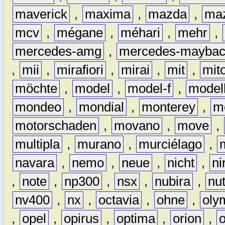
maverick
,
maxima
,
mazda
,
ma
mcv
,
mégane
,
méhari
,
mehr
,
mercedes-amg
,
mercedes-mayba
,
mii
,
mirafiori
,
mirai
,
mit
,
mit
möchte
,
model
,
model-f
,
model
mondeo
,
mondial
,
monterey
,
m
motorschaden
,
movano
,
move
,
multipla
,
murano
,
murciélago
,
navara
,
nemo
,
neue
,
nicht
,
ni
,
note
,
np300
,
nsx
,
nubira
,
nu
nv400
,
nx
,
octavia
,
ohne
,
oly
,
opel
,
opirus
,
optima
,
orion
,