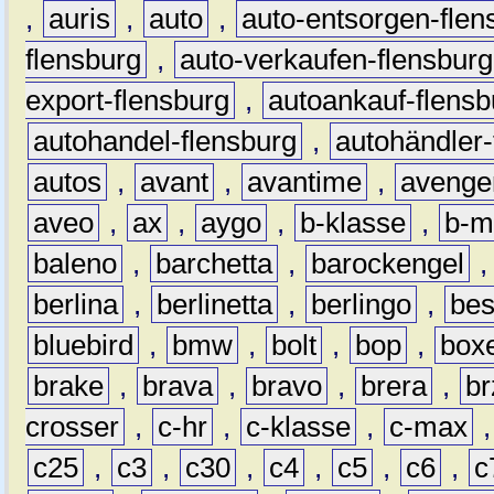
,
auris
,
auto
,
auto-entsorgen-flen
flensburg
,
auto-verkaufen-flensburg
export-flensburg
,
autoankauf-flensb
autohandel-flensburg
,
autohändler-
autos
,
avant
,
avantime
,
avenge
aveo
,
ax
,
aygo
,
b-klasse
,
b-m
baleno
,
barchetta
,
barockengel
berlina
,
berlinetta
,
berlingo
,
bes
bluebird
,
bmw
,
bolt
,
bop
,
box
brake
,
brava
,
bravo
,
brera
,
br
crosser
,
c-hr
,
c-klasse
,
c-max
c25
,
c3
,
c30
,
c4
,
c5
,
c6
,
c