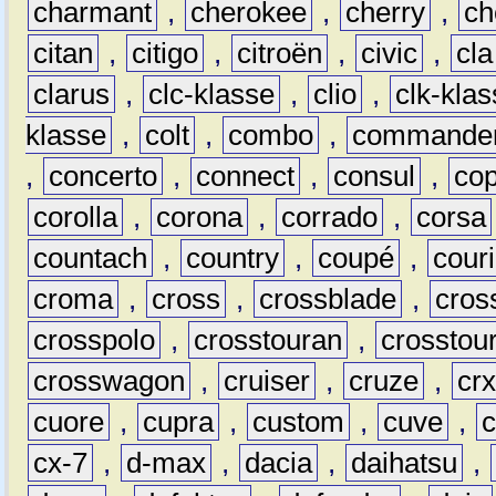
charmant
,
cherokee
,
cherry
,
ch
citan
,
citigo
,
citroën
,
civic
,
cla
clarus
,
clc-klasse
,
clio
,
clk-kla
klasse
,
colt
,
combo
,
commande
,
concerto
,
connect
,
consul
,
co
corolla
,
corona
,
corrado
,
corsa
countach
,
country
,
coupé
,
couri
croma
,
cross
,
crossblade
,
cros
crosspolo
,
crosstouran
,
crosstou
crosswagon
,
cruiser
,
cruze
,
cr
cuore
,
cupra
,
custom
,
cuve
,
cx-7
,
d-max
,
dacia
,
daihatsu
,