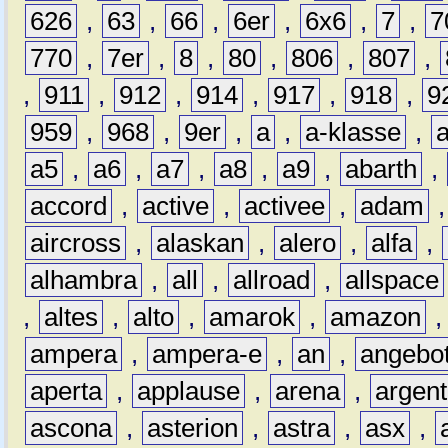
626
,
63
,
66
,
6er
,
6x6
,
7
,
7
770
,
7er
,
8
,
80
,
806
,
807
,
,
911
,
912
,
914
,
917
,
918
,
9
959
,
968
,
9er
,
a
,
a-klasse
,
a5
,
a6
,
a7
,
a8
,
a9
,
abarth
,
accord
,
active
,
activee
,
adam
aircross
,
alaskan
,
alero
,
alfa
,
alhambra
,
all
,
allroad
,
allspace
,
altes
,
alto
,
amarok
,
amazon
ampera
,
ampera-e
,
an
,
angebo
aperta
,
applause
,
arena
,
argen
ascona
,
asterion
,
astra
,
asx
,