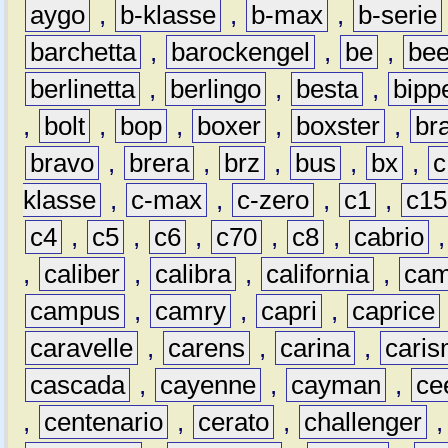
aygo
,
b-klasse
,
b-max
,
b-serie
barchetta
,
barockengel
,
be
,
be
berlinetta
,
berlingo
,
besta
,
bipp
,
bolt
,
bop
,
boxer
,
boxster
,
br
bravo
,
brera
,
brz
,
bus
,
bx
,
c
klasse
,
c-max
,
c-zero
,
c1
,
c15
c4
,
c5
,
c6
,
c70
,
c8
,
cabrio
,
caliber
,
calibra
,
california
,
cam
campus
,
camry
,
capri
,
caprice
caravelle
,
carens
,
carina
,
cari
cascada
,
cayenne
,
cayman
,
ce
,
centenario
,
cerato
,
challenger