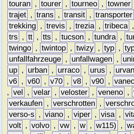
touran
,
tourer
,
tourneo
,
towner
trajet
,
trans
,
transit
,
transporter
trekking
,
trevis
,
trezia
,
tribeca
trs
,
tt
,
tts
,
tucson
,
tundra
,
tu
twingo
,
twintop
,
twizy
,
typ
,
ty
unfallfahrzeuge
,
unfallwagen
,
un
up
,
urban
,
urraco
,
urus
,
urva
v6
,
v60
,
v70
,
v8
,
v90
,
vane
,
vel
,
velar
,
veloster
,
veneno
,
verkaufen
,
verschrotten
,
verschro
verso-s
,
viano
,
viper
,
visa
,
vi
volt
,
volvo
,
vw
,
w
,
w115)
,
w