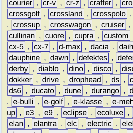
courier
,
cr-v
,
cr-z
,
crafter
,
cr
crossgolf
,
crossland
,
crosspolo
,
crossup
,
crosswagon
,
cruiser
,
cullinan
,
cuore
,
cupra
,
custom
cx-5
,
cx-7
,
d-max
,
dacia
,
dai
dauphine
,
dawn
,
defektes
,
defe
derby
,
diablo
,
dino
,
disco
,
dis
dokker
,
drive
,
drophead
,
ds
,
ds6
,
ducato
,
dune
,
durango
,
,
e-bulli
,
e-golf
,
e-klasse
,
e-meh
up
,
e3
,
e9
,
eclipse
,
ecoluxe
,
elan
,
elantra
,
elc
,
electric
,
ele