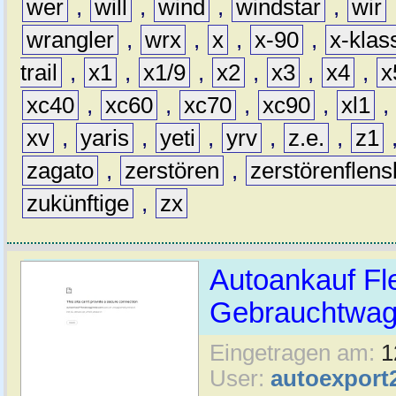
wer
,
will
,
wind
,
windstar
,
wir
wrangler
,
wrx
,
x
,
x-90
,
x-klas
trail
,
x1
,
x1/9
,
x2
,
x3
,
x4
,
x
xc40
,
xc60
,
xc70
,
xc90
,
xl1
,
xv
,
yaris
,
yeti
,
yrv
,
z.e.
,
z1
zagato
,
zerstören
,
zerstörenflen
zukünftige
,
zx
Autoankauf Fl
Gebrauchtwage
Eingetragen am:
1
User:
autoexport