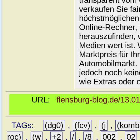
transparent vom 
verkaufen Sie fai
höchstmöglichen 
Online-Rechner,
herauszufinden, w
Medien wert ist. 
Marktpreis für I
Automobilmarkt. 
jedoch noch kein
wie Extras oder 
URL:
flensburg-blog.de/13.0
TAGs:
(dg0)
,
(fcv)
,
(j
,
(komb
roc)
,
(w
,
+2
,
/
,
/8
,
002
,
02