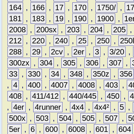
164
,
166
,
17
,
170
,
1750/
,
1
181
,
183
,
19
,
190
,
1900
,
1e
2008
,
200sx
,
203
,
204
,
205
212
,
220
,
240
,
25
,
250
,
250
288
,
29
,
2cv
,
2er
,
3
,
3/20
,
300zx
,
304
,
305
,
306
,
307
,
33
,
330
,
34
,
348
,
350z
,
356
,
4
,
400
,
4007
,
4008
,
403
,
4
408
,
411/412
,
440/445
,
450
,
,
4er
,
4runner
,
4x4
,
4x4²
,
5
,
500x
,
503
,
504
,
505
,
507
,
5
5er
,
6
,
600
,
6008
,
601
,
604