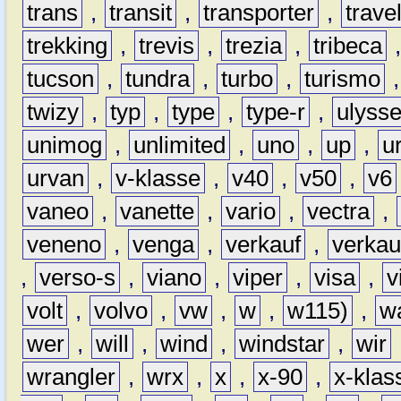
trans
,
transit
,
transporter
,
travel
trekking
,
trevis
,
trezia
,
tribeca
tucson
,
tundra
,
turbo
,
turismo
twizy
,
typ
,
type
,
type-r
,
ulyss
unimog
,
unlimited
,
uno
,
up
,
u
urvan
,
v-klasse
,
v40
,
v50
,
v6
vaneo
,
vanette
,
vario
,
vectra
,
veneno
,
venga
,
verkauf
,
verkau
,
verso-s
,
viano
,
viper
,
visa
,
v
volt
,
volvo
,
vw
,
w
,
w115)
,
w
wer
,
will
,
wind
,
windstar
,
wir
wrangler
,
wrx
,
x
,
x-90
,
x-klas