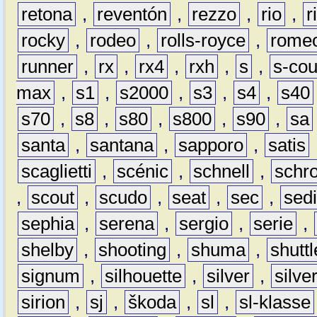
retona
,
reventón
,
rezzo
,
rio
,
r
rocky
,
rodeo
,
rolls-royce
,
rome
runner
,
rx
,
rx4
,
rxh
,
s
,
s-co
max
,
s1
,
s2000
,
s3
,
s4
,
s40
s70
,
s8
,
s80
,
s800
,
s90
,
sa
santa
,
santana
,
sapporo
,
satis
scaglietti
,
scénic
,
schnell
,
schro
,
scout
,
scudo
,
seat
,
sec
,
sedi
sephia
,
serena
,
sergio
,
serie
,
shelby
,
shooting
,
shuma
,
shuttl
signum
,
silhouette
,
silver
,
silve
sirion
,
sj
,
škoda
,
sl
,
sl-klasse