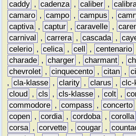
caddy
,
cadenza
,
caliber
,
calibr
camaro
,
campo
,
campus
,
camr
captiva
,
captur
,
caravelle
,
care
carnival
,
carrera
,
cascada
,
cay
celerio
,
celica
,
cell
,
centenario
charade
,
charger
,
charmant
,
ch
chevrolet
,
cinquecento
,
citan
,
c
,
cla-klasse
,
clarity
,
clarus
,
clc-
cloud
,
cls
,
cls-klasse
,
colt
,
c
commodore
,
compass
,
concerto
copen
,
cordia
,
cordoba
,
corolla
corsa
,
corvette
,
cougar
,
counta