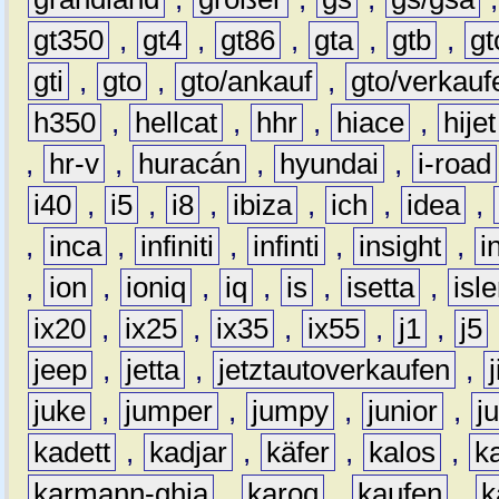
gt350
,
gt4
,
gt86
,
gta
,
gtb
,
gt
gti
,
gto
,
gto/ankauf
,
gto/verkauf
h350
,
hellcat
,
hhr
,
hiace
,
hijet
,
hr-v
,
huracán
,
hyundai
,
i-road
i40
,
i5
,
i8
,
ibiza
,
ich
,
idea
,
,
inca
,
infiniti
,
infinti
,
insight
,
i
,
ion
,
ioniq
,
iq
,
is
,
isetta
,
isl
ix20
,
ix25
,
ix35
,
ix55
,
j1
,
j5
jeep
,
jetta
,
jetztautoverkaufen
,
juke
,
jumper
,
jumpy
,
junior
,
j
kadett
,
kadjar
,
käfer
,
kalos
,
k
karmann-ghia
,
karoq
,
kaufen
,
k