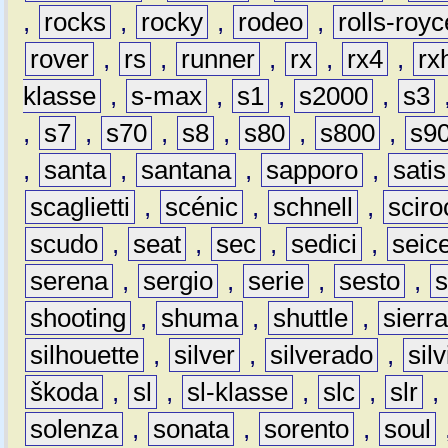
,
rocks
,
rocky
,
rodeo
,
rolls-royc
rover
,
rs
,
runner
,
rx
,
rx4
,
rx
klasse
,
s-max
,
s1
,
s2000
,
s3
,
s7
,
s70
,
s8
,
s80
,
s800
,
s9
,
santa
,
santana
,
sapporo
,
satis
scaglietti
,
scénic
,
schnell
,
sciro
scudo
,
seat
,
sec
,
sedici
,
seic
serena
,
sergio
,
serie
,
sesto
,
shooting
,
shuma
,
shuttle
,
sierr
silhouette
,
silver
,
silverado
,
silv
škoda
,
sl
,
sl-klasse
,
slc
,
slr
,
solenza
,
sonata
,
sorento
,
soul