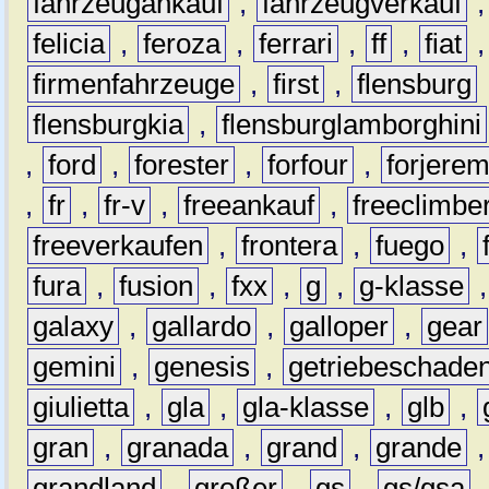
fahrzeugankauf
,
fahrzeugverkauf
felicia
,
feroza
,
ferrari
,
ff
,
fiat
firmenfahrzeuge
,
first
,
flensburg
flensburgkia
,
flensburglamborghini
,
ford
,
forester
,
forfour
,
forjere
,
fr
,
fr-v
,
freeankauf
,
freeclimbe
freeverkaufen
,
frontera
,
fuego
,
fura
,
fusion
,
fxx
,
g
,
g-klasse
galaxy
,
gallardo
,
galloper
,
gear
gemini
,
genesis
,
getriebeschade
giulietta
,
gla
,
gla-klasse
,
glb
,
gran
,
granada
,
grand
,
grande
grandland
,
großer
,
gs
,
gs/gsa