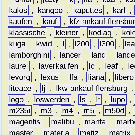
kalos
,
kangoo
,
kaputtes
,
karl
,
kaufen
,
kauft
,
kfz-ankauf-flensbu
klassische
,
kleiner
,
kodiaq
,
kol
kuga
,
kwid
,
l
,
l200
,
l300
,
la
lamborghini
,
lancer
,
land
,
lande
laurel
,
laverkaufen
,
lc
,
leaf
,
l
levorg
,
lexus
,
lfa
,
liana
,
libero
liteace
,
lj
,
lkw-ankauf-flensburg
logo
,
loswerden
,
ls
,
lt
,
lupo
,
m235i
,
m3
,
m4
,
m5
,
m50d
,
magentis
,
malibu
,
manta
,
marb
master
,
materia
,
matiz
,
matrix