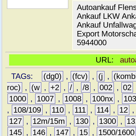
Autoankauf Flen
Ankauf LKW Ank
Ankauf Unfallwa
Export Motorsch
5944000
URL:
auto
TAGs:
(dg0)
,
(fcv)
,
(j
,
(komb
roc)
,
(w
,
+2
,
/
,
/8
,
002
,
02
1000
,
1007
,
1008
,
100nx
,
10
,
108/109
,
110
,
111
,
114
,
12
127
,
12m/15m
,
130
,
1300
,
13
145
,
146
,
147
,
15
,
1500/1600