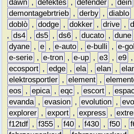
dawn
,
defektes
,
defender
,
dein
demontagebrtrieb
,
derby
,
diablo
doblò
,
dodge
,
dokker
,
drive
,
,
ds4
,
ds5
,
ds6
,
ducato
,
dune
dyane
,
e
,
e-auto
,
e-bulli
,
e-gol
e-serie
,
e-tron
,
e-up
,
e3
,
e9
ecosport
,
edge
,
ela
,
elan
,
ela
elektrosportler
,
element
,
element
eos
,
epica
,
eqc
,
escort
,
espa
evanda
,
evasion
,
evolution
,
ev
explorer
,
export
,
express
,
extr
f12tdf
,
f355
,
f40
,
f430
,
f50
,
f