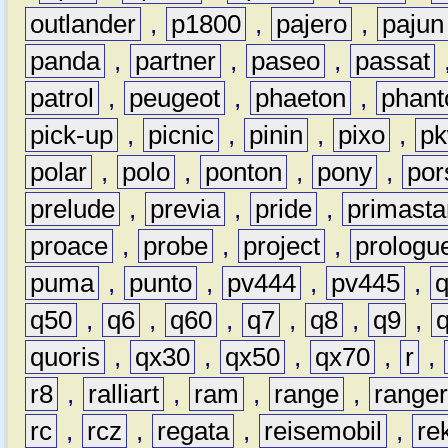
outlander
,
p1800
,
pajero
,
pajun
panda
,
partner
,
paseo
,
passat
patrol
,
peugeot
,
phaeton
,
phan
pick-up
,
picnic
,
pinin
,
pixo
,
p
polar
,
polo
,
ponton
,
pony
,
por
prelude
,
previa
,
pride
,
primasta
proace
,
probe
,
project
,
prologu
puma
,
punto
,
pv444
,
pv445
,
q50
,
q6
,
q60
,
q7
,
q8
,
q9
,
quoris
,
qx30
,
qx50
,
qx70
,
r
,
r8
,
ralliart
,
ram
,
range
,
range
rc
,
rcz
,
regata
,
reisemobil
,
re