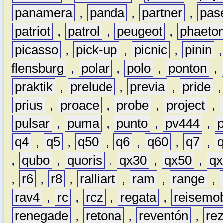
panamera
,
panda
,
partner
,
pas
patriot
,
patrol
,
peugeot
,
phaeto
picasso
,
pick-up
,
picnic
,
pinin
flensburg
,
polar
,
polo
,
ponton
,
praktik
,
prelude
,
previa
,
pride
prius
,
proace
,
probe
,
project
,
pulsar
,
puma
,
punto
,
pv444
,
q4
,
q5
,
q50
,
q6
,
q60
,
q7
,
,
qubo
,
quoris
,
qx30
,
qx50
,
qx
,
r6
,
r8
,
ralliart
,
ram
,
range
,
rav4
,
rc
,
rcz
,
regata
,
reisemob
renegade
,
retona
,
reventón
,
re