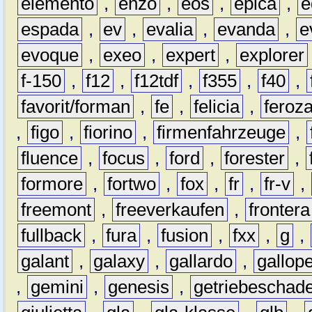
elemento
,
enzo
,
eos
,
epica
,
e
espada
,
ev
,
evalia
,
evanda
,
e
evoque
,
exeo
,
expert
,
explorer
f-150
,
f12
,
f12tdf
,
f355
,
f40
,
favorit/forman
,
fe
,
felicia
,
feroz
,
figo
,
fiorino
,
firmenfahrzeuge
,
fluence
,
focus
,
ford
,
forester
,
formore
,
fortwo
,
fox
,
fr
,
fr-v
,
freemont
,
freeverkaufen
,
frontera
fullback
,
fura
,
fusion
,
fxx
,
g
,
galant
,
galaxy
,
gallardo
,
gallop
,
gemini
,
genesis
,
getriebeschad