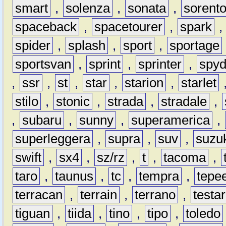
smart
,
solenza
,
sonata
,
sorent
spaceback
,
spacetourer
,
spark
spider
,
splash
,
sport
,
sportage
sportsvan
,
sprint
,
sprinter
,
spyd
,
ssr
,
st
,
star
,
starion
,
starlet
stilo
,
stonic
,
strada
,
stradale
,
,
subaru
,
sunny
,
superamerica
,
superleggera
,
supra
,
suv
,
suzu
swift
,
sx4
,
sz/rz
,
t
,
tacoma
,
taro
,
taunus
,
tc
,
tempra
,
tepe
terracan
,
terrain
,
terrano
,
testa
tiguan
,
tiida
,
tino
,
tipo
,
toledo