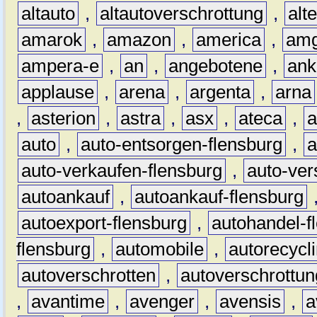
altauto
,
altautoverschrottung
,
alt
amarok
,
amazon
,
america
,
am
ampera-e
,
an
,
angebotene
,
ank
applause
,
arena
,
argenta
,
arna
,
asterion
,
astra
,
asx
,
ateca
,
a
auto
,
auto-entsorgen-flensburg
,
a
auto-verkaufen-flensburg
,
auto-ver
autoankauf
,
autoankauf-flensburg
autoexport-flensburg
,
autohandel-f
flensburg
,
automobile
,
autorecycl
autoverschrotten
,
autoverschrottun
,
avantime
,
avenger
,
avensis
,
a