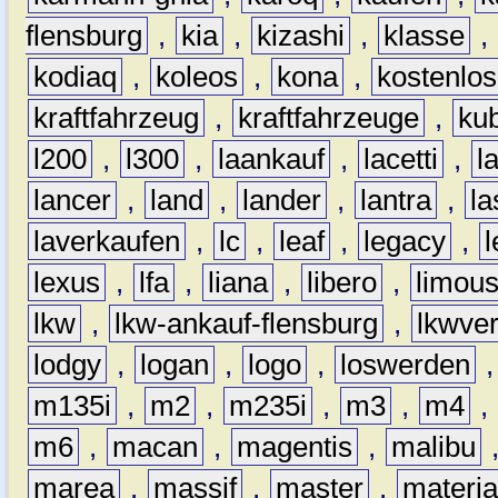
flensburg
,
kia
,
kizashi
,
klasse
,
kodiaq
,
koleos
,
kona
,
kostenlos
kraftfahrzeug
,
kraftfahrzeuge
,
kub
l200
,
l300
,
laankauf
,
lacetti
,
l
lancer
,
land
,
lander
,
lantra
,
la
laverkaufen
,
lc
,
leaf
,
legacy
,
lexus
,
lfa
,
liana
,
libero
,
limous
lkw
,
lkw-ankauf-flensburg
,
lkwver
lodgy
,
logan
,
logo
,
loswerden
m135i
,
m2
,
m235i
,
m3
,
m4
,
m6
,
macan
,
magentis
,
malibu
marea
,
massif
,
master
,
materi