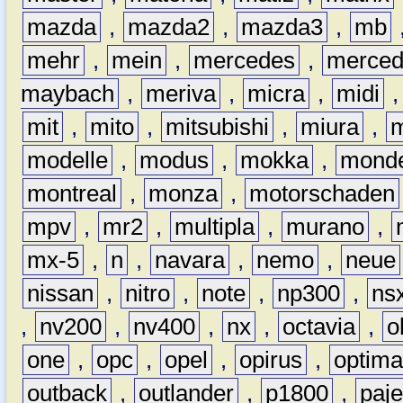
mazda
,
mazda2
,
mazda3
,
mb
mehr
,
mein
,
mercedes
,
merce
maybach
,
meriva
,
micra
,
midi
mit
,
mito
,
mitsubishi
,
miura
,
modelle
,
modus
,
mokka
,
mond
montreal
,
monza
,
motorschaden
mpv
,
mr2
,
multipla
,
murano
,
mx-5
,
n
,
navara
,
nemo
,
neue
nissan
,
nitro
,
note
,
np300
,
ns
,
nv200
,
nv400
,
nx
,
octavia
,
o
one
,
opc
,
opel
,
opirus
,
optim
outback
,
outlander
,
p1800
,
paje