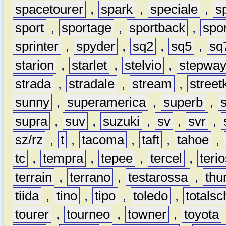
spacetourer
,
spark
,
speciale
,
s
sport
,
sportage
,
sportback
,
spo
sprinter
,
spyder
,
sq2
,
sq5
,
sq
starion
,
starlet
,
stelvio
,
stepwa
strada
,
stradale
,
stream
,
street
sunny
,
superamerica
,
superb
,
supra
,
suv
,
suzuki
,
sv
,
svr
,
sz/rz
,
t
,
tacoma
,
taft
,
tahoe
,
tc
,
tempra
,
tepee
,
tercel
,
teri
terrain
,
terrano
,
testarossa
,
thu
tiida
,
tino
,
tipo
,
toledo
,
totals
tourer
,
tourneo
,
towner
,
toyota