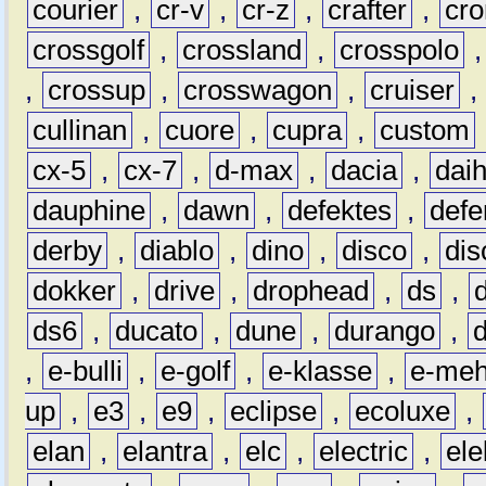
courier
,
cr-v
,
cr-z
,
crafter
,
cr
crossgolf
,
crossland
,
crosspolo
,
crossup
,
crosswagon
,
cruiser
,
cullinan
,
cuore
,
cupra
,
custom
cx-5
,
cx-7
,
d-max
,
dacia
,
dai
dauphine
,
dawn
,
defektes
,
defe
derby
,
diablo
,
dino
,
disco
,
dis
dokker
,
drive
,
drophead
,
ds
,
ds6
,
ducato
,
dune
,
durango
,
,
e-bulli
,
e-golf
,
e-klasse
,
e-meh
up
,
e3
,
e9
,
eclipse
,
ecoluxe
,
elan
,
elantra
,
elc
,
electric
,
ele