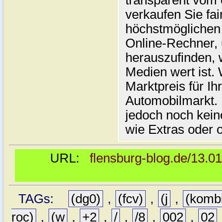
transparent vom 
verkaufen Sie fai
höchstmöglichen 
Online-Rechner,
herauszufinden, w
Medien wert ist. 
Marktpreis für I
Automobilmarkt. 
jedoch noch kein
wie Extras oder 
URL:
flensburg-blog.de/13.0
TAGs:
(dg0)
,
(fcv)
,
(j
,
(komb
roc)
,
(w
,
+2
,
/
,
/8
,
002
,
02