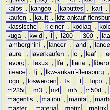
kalos
,
kangoo
,
kaputtes
,
karl
,
kaufen
,
kauft
,
kfz-ankauf-flensbu
klassische
,
kleiner
,
kodiaq
,
kol
kuga
,
kwid
,
l
,
l200
,
l300
,
la
lamborghini
,
lancer
,
land
,
lande
laurel
,
laverkaufen
,
lc
,
leaf
,
l
levorg
,
lexus
,
lfa
,
liana
,
libero
liteace
,
lj
,
lkw-ankauf-flensburg
logo
,
loswerden
,
ls
,
lt
,
lupo
,
m235i
,
m3
,
m4
,
m5
,
m50d
,
magentis
,
malibu
,
manta
,
marb
master
,
materia
,
matiz
,
matrix