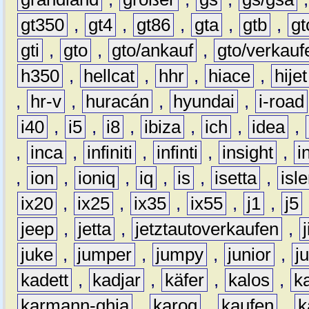
gt350
,
gt4
,
gt86
,
gta
,
gtb
,
gt
gti
,
gto
,
gto/ankauf
,
gto/verkauf
h350
,
hellcat
,
hhr
,
hiace
,
hijet
,
hr-v
,
huracán
,
hyundai
,
i-road
i40
,
i5
,
i8
,
ibiza
,
ich
,
idea
,
,
inca
,
infiniti
,
infinti
,
insight
,
i
,
ion
,
ioniq
,
iq
,
is
,
isetta
,
isl
ix20
,
ix25
,
ix35
,
ix55
,
j1
,
j5
jeep
,
jetta
,
jetztautoverkaufen
,
juke
,
jumper
,
jumpy
,
junior
,
j
kadett
,
kadjar
,
käfer
,
kalos
,
k
karmann-ghia
,
karoq
,
kaufen
,
k