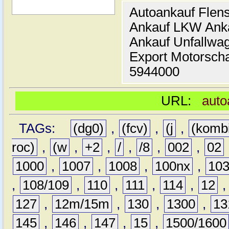
Autoankauf Flen
Ankauf LKW Ank
Ankauf Unfallwa
Export Motorsch
5944000
URL:
auto
TAGs:
(dg0)
,
(fcv)
,
(j
,
(komb
roc)
,
(w
,
+2
,
/
,
/8
,
002
,
02
1000
,
1007
,
1008
,
100nx
,
10
,
108/109
,
110
,
111
,
114
,
12
127
,
12m/15m
,
130
,
1300
,
13
145
,
146
,
147
,
15
,
1500/1600