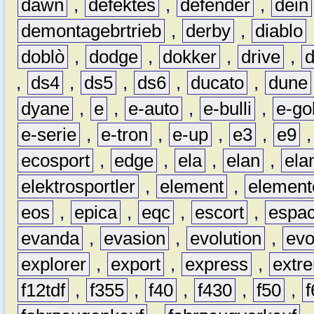
dawn
,
defektes
,
defender
,
dein
demontagebrtrieb
,
derby
,
diablo
doblò
,
dodge
,
dokker
,
drive
,
,
ds4
,
ds5
,
ds6
,
ducato
,
dune
dyane
,
e
,
e-auto
,
e-bulli
,
e-gol
e-serie
,
e-tron
,
e-up
,
e3
,
e9
ecosport
,
edge
,
ela
,
elan
,
ela
elektrosportler
,
element
,
element
eos
,
epica
,
eqc
,
escort
,
espa
evanda
,
evasion
,
evolution
,
ev
explorer
,
export
,
express
,
extr
f12tdf
,
f355
,
f40
,
f430
,
f50
,
f