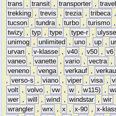
trans
,
transit
,
transporter
,
travel
trekking
,
trevis
,
trezia
,
tribeca
tucson
,
tundra
,
turbo
,
turismo
twizy
,
typ
,
type
,
type-r
,
ulyss
unimog
,
unlimited
,
uno
,
up
,
u
urvan
,
v-klasse
,
v40
,
v50
,
v6
vaneo
,
vanette
,
vario
,
vectra
,
veneno
,
venga
,
verkauf
,
verkau
,
verso-s
,
viano
,
viper
,
visa
,
v
volt
,
volvo
,
vw
,
w
,
w115)
,
w
wer
,
will
,
wind
,
windstar
,
wir
wrangler
,
wrx
,
x
,
x-90
,
x-klas