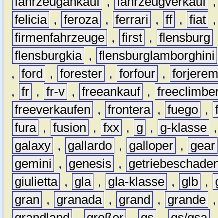
fahrzeugankauf
,
fahrzeugverkauf
felicia
,
feroza
,
ferrari
,
ff
,
fiat
firmenfahrzeuge
,
first
,
flensburg
flensburgkia
,
flensburglamborghini
,
ford
,
forester
,
forfour
,
forjere
,
fr
,
fr-v
,
freeankauf
,
freeclimbe
freeverkaufen
,
frontera
,
fuego
,
fura
,
fusion
,
fxx
,
g
,
g-klasse
galaxy
,
gallardo
,
galloper
,
gear
gemini
,
genesis
,
getriebeschade
giulietta
,
gla
,
gla-klasse
,
glb
,
gran
,
granada
,
grand
,
grande
grandland
,
großer
,
gs
,
gs/gsa