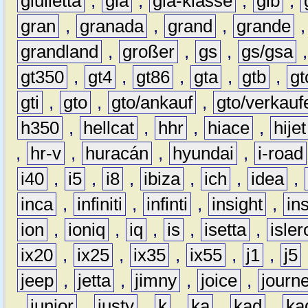
giulietta
,
gla
,
gla-klasse
,
glb
,
gran
,
granada
,
grand
,
grande
grandland
,
großer
,
gs
,
gs/gsa
gt350
,
gt4
,
gt86
,
gta
,
gtb
,
gt
gti
,
gto
,
gto/ankauf
,
gto/verkauf
h350
,
hellcat
,
hhr
,
hiace
,
hijet
,
hr-v
,
huracán
,
hyundai
,
i-road
i40
,
i5
,
i8
,
ibiza
,
ich
,
idea
,
inca
,
infiniti
,
infinti
,
insight
,
in
ion
,
ioniq
,
iq
,
is
,
isetta
,
isler
ix20
,
ix25
,
ix35
,
ix55
,
j1
,
j5
jeep
,
jetta
,
jimny
,
joice
,
journ
,
junior
,
justy
,
k
,
ka
,
kad
,
ka