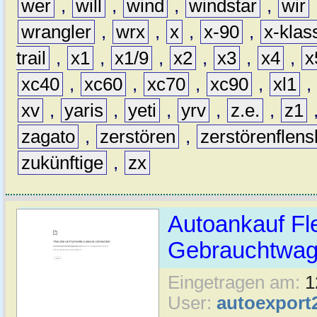
wer
,
will
,
wind
,
windstar
,
wir
wrangler
,
wrx
,
x
,
x-90
,
x-klas
trail
,
x1
,
x1/9
,
x2
,
x3
,
x4
,
x
xc40
,
xc60
,
xc70
,
xc90
,
xl1
,
xv
,
yaris
,
yeti
,
yrv
,
z.e.
,
z1
zagato
,
zerstören
,
zerstörenflen
zukünftige
,
zx
Autoankauf Fl
Gebrauchtwage
Eingetragen am:
1
User:
autoexport