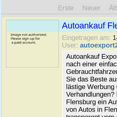
Erste
Neuer
Äl
Autoankauf Fl
Eingetragen am:
1
User:
autoexport
Autoankauf Expo
nach einer einfac
Gebrauchtfahrze
Sie das Beste au
lästige Werbung
Verhandlungen? 
Flensburg ein Au
von Autos in Flen