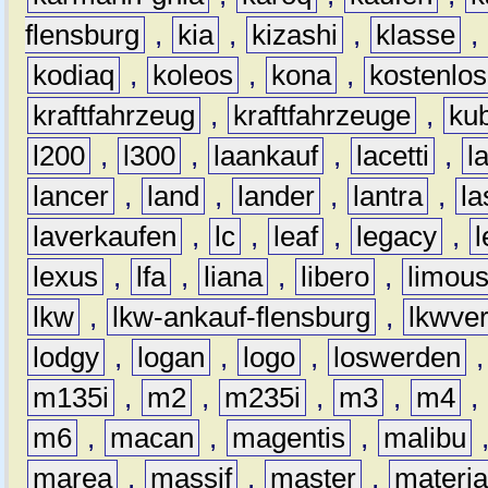
flensburg
,
kia
,
kizashi
,
klasse
,
kodiaq
,
koleos
,
kona
,
kostenlos
kraftfahrzeug
,
kraftfahrzeuge
,
kub
l200
,
l300
,
laankauf
,
lacetti
,
l
lancer
,
land
,
lander
,
lantra
,
la
laverkaufen
,
lc
,
leaf
,
legacy
,
lexus
,
lfa
,
liana
,
libero
,
limous
lkw
,
lkw-ankauf-flensburg
,
lkwver
lodgy
,
logan
,
logo
,
loswerden
m135i
,
m2
,
m235i
,
m3
,
m4
,
m6
,
macan
,
magentis
,
malibu
marea
,
massif
,
master
,
materi