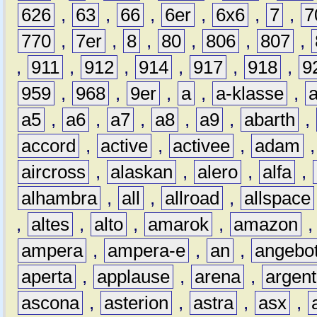
626
,
63
,
66
,
6er
,
6x6
,
7
,
7
770
,
7er
,
8
,
80
,
806
,
807
,
,
911
,
912
,
914
,
917
,
918
,
9
959
,
968
,
9er
,
a
,
a-klasse
,
a5
,
a6
,
a7
,
a8
,
a9
,
abarth
,
accord
,
active
,
activee
,
adam
aircross
,
alaskan
,
alero
,
alfa
,
alhambra
,
all
,
allroad
,
allspace
,
altes
,
alto
,
amarok
,
amazon
ampera
,
ampera-e
,
an
,
angebo
aperta
,
applause
,
arena
,
argen
ascona
,
asterion
,
astra
,
asx
,