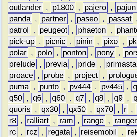
outlander
,
p1800
,
pajero
,
pajun
panda
,
partner
,
paseo
,
passat
patrol
,
peugeot
,
phaeton
,
phan
pick-up
,
picnic
,
pinin
,
pixo
,
p
polar
,
polo
,
ponton
,
pony
,
por
prelude
,
previa
,
pride
,
primasta
proace
,
probe
,
project
,
prologu
puma
,
punto
,
pv444
,
pv445
,
q50
,
q6
,
q60
,
q7
,
q8
,
q9
,
quoris
,
qx30
,
qx50
,
qx70
,
r
,
r8
,
ralliart
,
ram
,
range
,
range
rc
,
rcz
,
regata
,
reisemobil
,
re