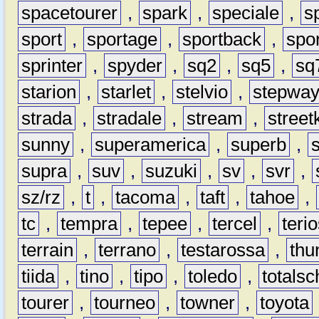
spacetourer
,
spark
,
speciale
,
s
sport
,
sportage
,
sportback
,
spo
sprinter
,
spyder
,
sq2
,
sq5
,
sq
starion
,
starlet
,
stelvio
,
stepwa
strada
,
stradale
,
stream
,
street
sunny
,
superamerica
,
superb
,
supra
,
suv
,
suzuki
,
sv
,
svr
,
sz/rz
,
t
,
tacoma
,
taft
,
tahoe
,
tc
,
tempra
,
tepee
,
tercel
,
teri
terrain
,
terrano
,
testarossa
,
thu
tiida
,
tino
,
tipo
,
toledo
,
totals
tourer
,
tourneo
,
towner
,
toyota