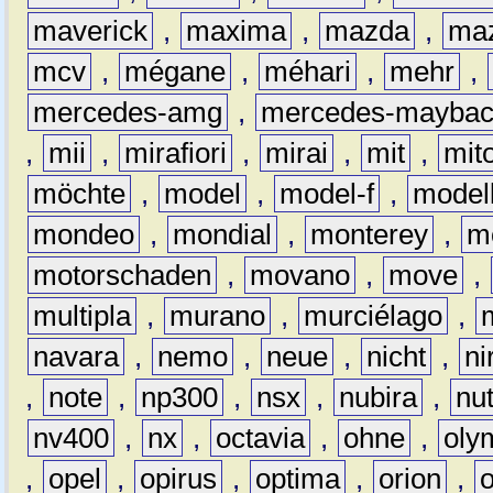
maverick
,
maxima
,
mazda
,
ma
mcv
,
mégane
,
méhari
,
mehr
,
mercedes-amg
,
mercedes-mayba
,
mii
,
mirafiori
,
mirai
,
mit
,
mit
möchte
,
model
,
model-f
,
model
mondeo
,
mondial
,
monterey
,
m
motorschaden
,
movano
,
move
,
multipla
,
murano
,
murciélago
,
navara
,
nemo
,
neue
,
nicht
,
ni
,
note
,
np300
,
nsx
,
nubira
,
nu
nv400
,
nx
,
octavia
,
ohne
,
oly
,
opel
,
opirus
,
optima
,
orion
,