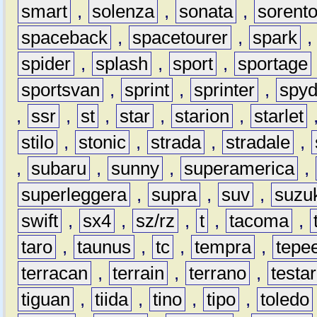
smart
,
solenza
,
sonata
,
sorent
spaceback
,
spacetourer
,
spark
spider
,
splash
,
sport
,
sportage
sportsvan
,
sprint
,
sprinter
,
spyd
,
ssr
,
st
,
star
,
starion
,
starlet
stilo
,
stonic
,
strada
,
stradale
,
,
subaru
,
sunny
,
superamerica
,
superleggera
,
supra
,
suv
,
suzu
swift
,
sx4
,
sz/rz
,
t
,
tacoma
,
taro
,
taunus
,
tc
,
tempra
,
tepe
terracan
,
terrain
,
terrano
,
testa
tiguan
,
tiida
,
tino
,
tipo
,
toledo