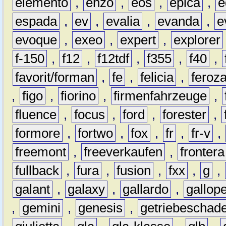
elemento
,
enzo
,
eos
,
epica
,
e
espada
,
ev
,
evalia
,
evanda
,
e
evoque
,
exeo
,
expert
,
explorer
f-150
,
f12
,
f12tdf
,
f355
,
f40
,
favorit/forman
,
fe
,
felicia
,
feroz
,
figo
,
fiorino
,
firmenfahrzeuge
,
fluence
,
focus
,
ford
,
forester
,
formore
,
fortwo
,
fox
,
fr
,
fr-v
,
freemont
,
freeverkaufen
,
frontera
fullback
,
fura
,
fusion
,
fxx
,
g
,
galant
,
galaxy
,
gallardo
,
gallop
,
gemini
,
genesis
,
getriebeschad