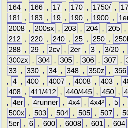
164
,
166
,
17
,
170
,
1750/
,
1
181
,
183
,
19
,
190
,
1900
,
1e
2008
,
200sx
,
203
,
204
,
205
212
,
220
,
240
,
25
,
250
,
250
288
,
29
,
2cv
,
2er
,
3
,
3/20
,
300zx
,
304
,
305
,
306
,
307
,
33
,
330
,
34
,
348
,
350z
,
356
,
4
,
400
,
4007
,
4008
,
403
,
4
408
,
411/412
,
440/445
,
450
,
,
4er
,
4runner
,
4x4
,
4x4²
,
5
,
500x
,
503
,
504
,
505
,
507
,
5
5er
,
6
,
600
,
6008
,
601
,
604