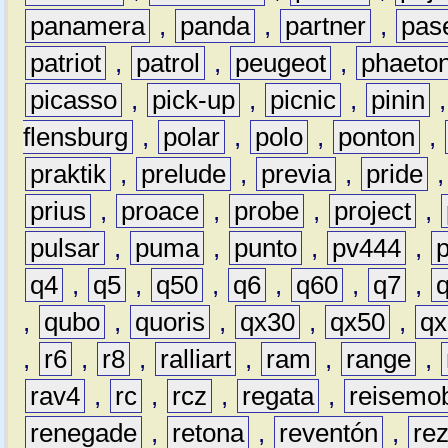
panamera
,
panda
,
partner
,
pas
patriot
,
patrol
,
peugeot
,
phaeto
picasso
,
pick-up
,
picnic
,
pinin
flensburg
,
polar
,
polo
,
ponton
,
praktik
,
prelude
,
previa
,
pride
prius
,
proace
,
probe
,
project
,
pulsar
,
puma
,
punto
,
pv444
,
q4
,
q5
,
q50
,
q6
,
q60
,
q7
,
,
qubo
,
quoris
,
qx30
,
qx50
,
qx
,
r6
,
r8
,
ralliart
,
ram
,
range
,
rav4
,
rc
,
rcz
,
regata
,
reisemob
renegade
,
retona
,
reventón
,
re