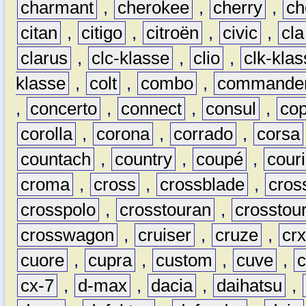
charmant
,
cherokee
,
cherry
,
ch
citan
,
citigo
,
citroën
,
civic
,
cla
clarus
,
clc-klasse
,
clio
,
clk-kla
klasse
,
colt
,
combo
,
commande
,
concerto
,
connect
,
consul
,
co
corolla
,
corona
,
corrado
,
corsa
countach
,
country
,
coupé
,
couri
croma
,
cross
,
crossblade
,
cros
crosspolo
,
crosstouran
,
crosstou
crosswagon
,
cruiser
,
cruze
,
cr
cuore
,
cupra
,
custom
,
cuve
,
cx-7
,
d-max
,
dacia
,
daihatsu
,