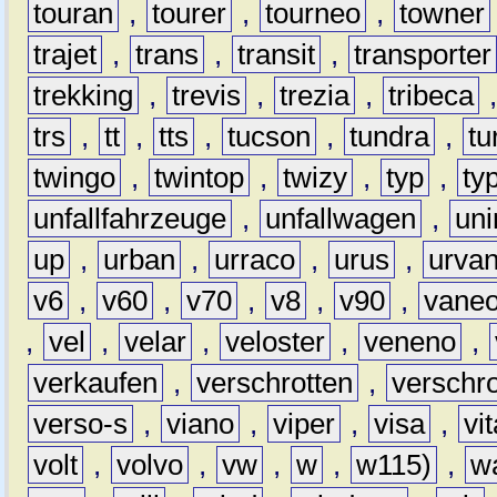
touran
,
tourer
,
tourneo
,
towner
trajet
,
trans
,
transit
,
transporter
trekking
,
trevis
,
trezia
,
tribeca
trs
,
tt
,
tts
,
tucson
,
tundra
,
tu
twingo
,
twintop
,
twizy
,
typ
,
ty
unfallfahrzeuge
,
unfallwagen
,
un
up
,
urban
,
urraco
,
urus
,
urva
v6
,
v60
,
v70
,
v8
,
v90
,
vane
,
vel
,
velar
,
veloster
,
veneno
,
verkaufen
,
verschrotten
,
verschro
verso-s
,
viano
,
viper
,
visa
,
vi
volt
,
volvo
,
vw
,
w
,
w115)
,
w