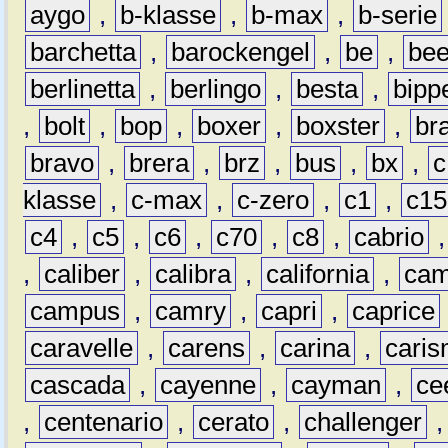
aygo
,
b-klasse
,
b-max
,
b-serie
barchetta
,
barockengel
,
be
,
be
berlinetta
,
berlingo
,
besta
,
bipp
,
bolt
,
bop
,
boxer
,
boxster
,
br
bravo
,
brera
,
brz
,
bus
,
bx
,
c
klasse
,
c-max
,
c-zero
,
c1
,
c15
c4
,
c5
,
c6
,
c70
,
c8
,
cabrio
,
caliber
,
calibra
,
california
,
cam
campus
,
camry
,
capri
,
caprice
caravelle
,
carens
,
carina
,
cari
cascada
,
cayenne
,
cayman
,
ce
,
centenario
,
cerato
,
challenger