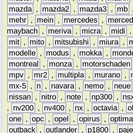
mazda
,
mazda2
,
mazda3
,
mb
mehr
,
mein
,
mercedes
,
merce
maybach
,
meriva
,
micra
,
midi
mit
,
mito
,
mitsubishi
,
miura
,
modelle
,
modus
,
mokka
,
mond
montreal
,
monza
,
motorschaden
mpv
,
mr2
,
multipla
,
murano
,
mx-5
,
n
,
navara
,
nemo
,
neue
nissan
,
nitro
,
note
,
np300
,
ns
,
nv200
,
nv400
,
nx
,
octavia
,
o
one
,
opc
,
opel
,
opirus
,
optim
outback
,
outlander
,
p1800
,
paje