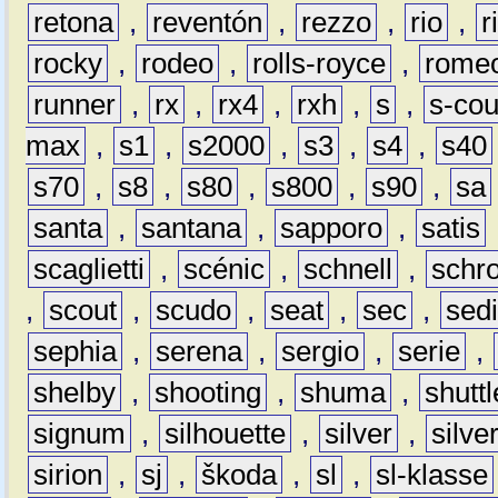
retona
,
reventón
,
rezzo
,
rio
,
r
rocky
,
rodeo
,
rolls-royce
,
rome
runner
,
rx
,
rx4
,
rxh
,
s
,
s-co
max
,
s1
,
s2000
,
s3
,
s4
,
s40
s70
,
s8
,
s80
,
s800
,
s90
,
sa
santa
,
santana
,
sapporo
,
satis
scaglietti
,
scénic
,
schnell
,
schro
,
scout
,
scudo
,
seat
,
sec
,
sedi
sephia
,
serena
,
sergio
,
serie
,
shelby
,
shooting
,
shuma
,
shuttl
signum
,
silhouette
,
silver
,
silve
sirion
,
sj
,
škoda
,
sl
,
sl-klasse