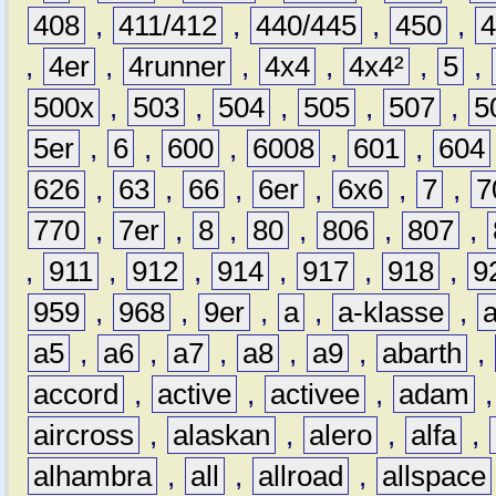
408
,
411/412
,
440/445
,
450
,
,
4er
,
4runner
,
4x4
,
4x4²
,
5
,
500x
,
503
,
504
,
505
,
507
,
5
5er
,
6
,
600
,
6008
,
601
,
604
626
,
63
,
66
,
6er
,
6x6
,
7
,
7
770
,
7er
,
8
,
80
,
806
,
807
,
,
911
,
912
,
914
,
917
,
918
,
9
959
,
968
,
9er
,
a
,
a-klasse
,
a5
,
a6
,
a7
,
a8
,
a9
,
abarth
,
accord
,
active
,
activee
,
adam
aircross
,
alaskan
,
alero
,
alfa
,
alhambra
,
all
,
allroad
,
allspace