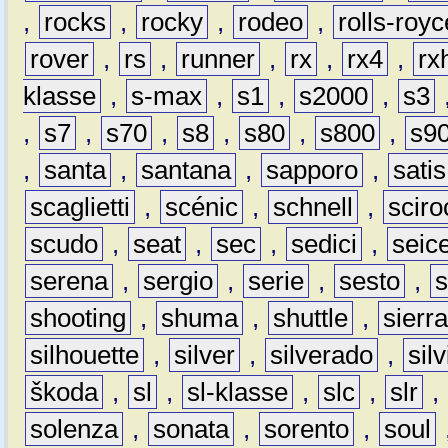
,
rocks
,
rocky
,
rodeo
,
rolls-royc
rover
,
rs
,
runner
,
rx
,
rx4
,
rx
klasse
,
s-max
,
s1
,
s2000
,
s3
,
s7
,
s70
,
s8
,
s80
,
s800
,
s9
,
santa
,
santana
,
sapporo
,
satis
scaglietti
,
scénic
,
schnell
,
sciro
scudo
,
seat
,
sec
,
sedici
,
seic
serena
,
sergio
,
serie
,
sesto
,
shooting
,
shuma
,
shuttle
,
sierr
silhouette
,
silver
,
silverado
,
silv
škoda
,
sl
,
sl-klasse
,
slc
,
slr
,
solenza
,
sonata
,
sorento
,
soul