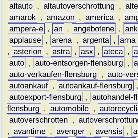
altauto
,
altautoverschrottung
,
alt
amarok
,
amazon
,
america
,
am
ampera-e
,
an
,
angebotene
,
ank
applause
,
arena
,
argenta
,
arna
,
asterion
,
astra
,
asx
,
ateca
,
a
auto
,
auto-entsorgen-flensburg
,
a
auto-verkaufen-flensburg
,
auto-ver
autoankauf
,
autoankauf-flensburg
autoexport-flensburg
,
autohandel-f
flensburg
,
automobile
,
autorecycl
autoverschrotten
,
autoverschrottun
,
avantime
,
avenger
,
avensis
,
a