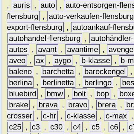
,
auris
,
auto
,
auto-entsorgen-flen
flensburg
,
auto-verkaufen-flensburg
export-flensburg
,
autoankauf-flensb
autohandel-flensburg
,
autohändler-
autos
,
avant
,
avantime
,
avenge
aveo
,
ax
,
aygo
,
b-klasse
,
b-m
baleno
,
barchetta
,
barockengel
berlina
,
berlinetta
,
berlingo
,
bes
bluebird
,
bmw
,
bolt
,
bop
,
box
brake
,
brava
,
bravo
,
brera
,
br
crosser
,
c-hr
,
c-klasse
,
c-max
c25
,
c3
,
c30
,
c4
,
c5
,
c6
,
c