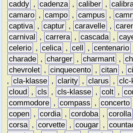
caddy
,
cadenza
,
caliber
,
calibr
camaro
,
campo
,
campus
,
camr
captiva
,
captur
,
caravelle
,
care
carnival
,
carrera
,
cascada
,
cay
celerio
,
celica
,
cell
,
centenario
charade
,
charger
,
charmant
,
ch
chevrolet
,
cinquecento
,
citan
,
c
,
cla-klasse
,
clarity
,
clarus
,
clc-
cloud
,
cls
,
cls-klasse
,
colt
,
c
commodore
,
compass
,
concerto
copen
,
cordia
,
cordoba
,
corolla
corsa
,
corvette
,
cougar
,
counta