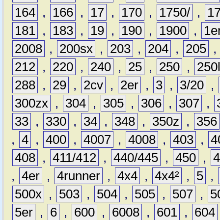
164
,
166
,
17
,
170
,
1750/
,
1
181
,
183
,
19
,
190
,
1900
,
1e
2008
,
200sx
,
203
,
204
,
205
212
,
220
,
240
,
25
,
250
,
250
288
,
29
,
2cv
,
2er
,
3
,
3/20
,
300zx
,
304
,
305
,
306
,
307
,
33
,
330
,
34
,
348
,
350z
,
356
,
4
,
400
,
4007
,
4008
,
403
,
4
408
,
411/412
,
440/445
,
450
,
,
4er
,
4runner
,
4x4
,
4x4²
,
5
,
500x
,
503
,
504
,
505
,
507
,
5
5er
,
6
,
600
,
6008
,
601
,
604