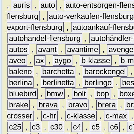
,
auris
,
auto
,
auto-entsorgen-flen
flensburg
,
auto-verkaufen-flensburg
export-flensburg
,
autoankauf-flensb
autohandel-flensburg
,
autohändler-
autos
,
avant
,
avantime
,
avenge
aveo
,
ax
,
aygo
,
b-klasse
,
b-m
baleno
,
barchetta
,
barockengel
berlina
,
berlinetta
,
berlingo
,
bes
bluebird
,
bmw
,
bolt
,
bop
,
box
brake
,
brava
,
bravo
,
brera
,
br
crosser
,
c-hr
,
c-klasse
,
c-max
c25
,
c3
,
c30
,
c4
,
c5
,
c6
,
c