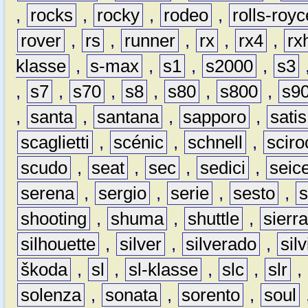
,
rocks
,
rocky
,
rodeo
,
rolls-royc
rover
,
rs
,
runner
,
rx
,
rx4
,
rx
klasse
,
s-max
,
s1
,
s2000
,
s3
,
s7
,
s70
,
s8
,
s80
,
s800
,
s9
,
santa
,
santana
,
sapporo
,
satis
scaglietti
,
scénic
,
schnell
,
sciro
scudo
,
seat
,
sec
,
sedici
,
seic
serena
,
sergio
,
serie
,
sesto
,
shooting
,
shuma
,
shuttle
,
sierr
silhouette
,
silver
,
silverado
,
silv
škoda
,
sl
,
sl-klasse
,
slc
,
slr
,
solenza
,
sonata
,
sorento
,
soul