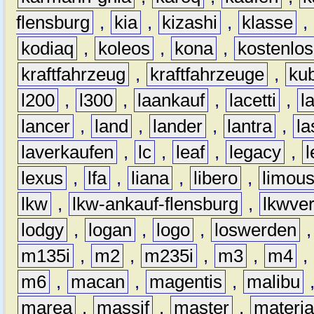
flensburg
,
kia
,
kizashi
,
klasse
,
kodiaq
,
koleos
,
kona
,
kostenlos
kraftfahrzeug
,
kraftfahrzeuge
,
kub
l200
,
l300
,
laankauf
,
lacetti
,
l
lancer
,
land
,
lander
,
lantra
,
la
laverkaufen
,
lc
,
leaf
,
legacy
,
lexus
,
lfa
,
liana
,
libero
,
limous
lkw
,
lkw-ankauf-flensburg
,
lkwver
lodgy
,
logan
,
logo
,
loswerden
m135i
,
m2
,
m235i
,
m3
,
m4
,
m6
,
macan
,
magentis
,
malibu
marea
,
massif
,
master
,
materi