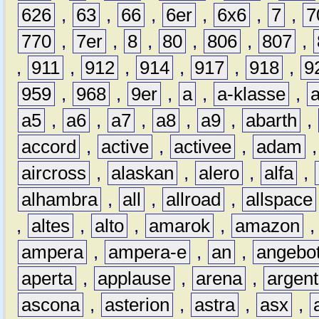
626
,
63
,
66
,
6er
,
6x6
,
7
,
7
770
,
7er
,
8
,
80
,
806
,
807
,
,
911
,
912
,
914
,
917
,
918
,
9
959
,
968
,
9er
,
a
,
a-klasse
,
a5
,
a6
,
a7
,
a8
,
a9
,
abarth
,
accord
,
active
,
activee
,
adam
aircross
,
alaskan
,
alero
,
alfa
,
alhambra
,
all
,
allroad
,
allspace
,
altes
,
alto
,
amarok
,
amazon
ampera
,
ampera-e
,
an
,
angebo
aperta
,
applause
,
arena
,
argen
ascona
,
asterion
,
astra
,
asx
,