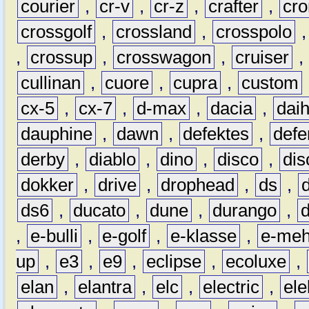
courier
,
cr-v
,
cr-z
,
crafter
,
cr
crossgolf
,
crossland
,
crosspolo
,
crossup
,
crosswagon
,
cruiser
,
cullinan
,
cuore
,
cupra
,
custom
cx-5
,
cx-7
,
d-max
,
dacia
,
dai
dauphine
,
dawn
,
defektes
,
defe
derby
,
diablo
,
dino
,
disco
,
dis
dokker
,
drive
,
drophead
,
ds
,
ds6
,
ducato
,
dune
,
durango
,
,
e-bulli
,
e-golf
,
e-klasse
,
e-meh
up
,
e3
,
e9
,
eclipse
,
ecoluxe
,
elan
,
elantra
,
elc
,
electric
,
ele