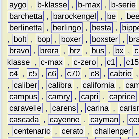
aygo
,
b-klasse
,
b-max
,
b-serie
barchetta
,
barockengel
,
be
,
be
berlinetta
,
berlingo
,
besta
,
bipp
,
bolt
,
bop
,
boxer
,
boxster
,
br
bravo
,
brera
,
brz
,
bus
,
bx
,
c
klasse
,
c-max
,
c-zero
,
c1
,
c15
c4
,
c5
,
c6
,
c70
,
c8
,
cabrio
,
caliber
,
calibra
,
california
,
cam
campus
,
camry
,
capri
,
caprice
caravelle
,
carens
,
carina
,
cari
cascada
,
cayenne
,
cayman
,
ce
,
centenario
,
cerato
,
challenger