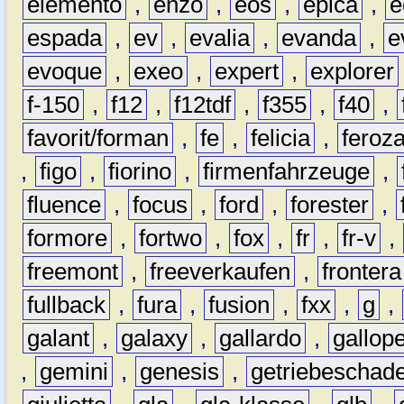
elemento
,
enzo
,
eos
,
epica
,
e
espada
,
ev
,
evalia
,
evanda
,
e
evoque
,
exeo
,
expert
,
explorer
f-150
,
f12
,
f12tdf
,
f355
,
f40
,
favorit/forman
,
fe
,
felicia
,
feroz
,
figo
,
fiorino
,
firmenfahrzeuge
,
fluence
,
focus
,
ford
,
forester
,
formore
,
fortwo
,
fox
,
fr
,
fr-v
,
freemont
,
freeverkaufen
,
frontera
fullback
,
fura
,
fusion
,
fxx
,
g
,
galant
,
galaxy
,
gallardo
,
gallop
,
gemini
,
genesis
,
getriebeschad