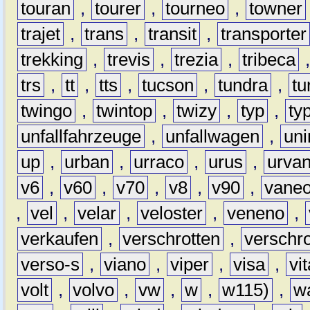
touran
,
tourer
,
tourneo
,
towner
trajet
,
trans
,
transit
,
transporter
trekking
,
trevis
,
trezia
,
tribeca
trs
,
tt
,
tts
,
tucson
,
tundra
,
tu
twingo
,
twintop
,
twizy
,
typ
,
ty
unfallfahrzeuge
,
unfallwagen
,
un
up
,
urban
,
urraco
,
urus
,
urva
v6
,
v60
,
v70
,
v8
,
v90
,
vane
,
vel
,
velar
,
veloster
,
veneno
,
verkaufen
,
verschrotten
,
verschro
verso-s
,
viano
,
viper
,
visa
,
vi
volt
,
volvo
,
vw
,
w
,
w115)
,
w