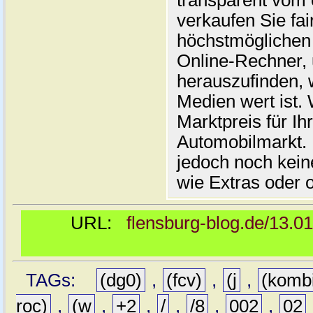
transparent vom 
verkaufen Sie fai
höchstmöglichen 
Online-Rechner,
herauszufinden, w
Medien wert ist. 
Marktpreis für I
Automobilmarkt. 
jedoch noch kein
wie Extras oder 
URL:
flensburg-blog.de/13.0
TAGs:
(dg0)
,
(fcv)
,
(j
,
(komb
roc)
,
(w
,
+2
,
/
,
/8
,
002
,
02