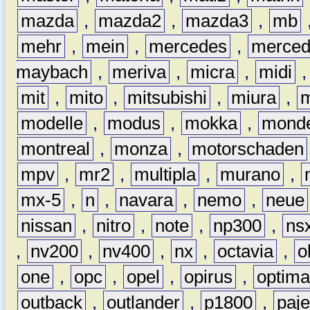
mazda
,
mazda2
,
mazda3
,
mb
mehr
,
mein
,
mercedes
,
merce
maybach
,
meriva
,
micra
,
midi
mit
,
mito
,
mitsubishi
,
miura
,
modelle
,
modus
,
mokka
,
mond
montreal
,
monza
,
motorschaden
mpv
,
mr2
,
multipla
,
murano
,
mx-5
,
n
,
navara
,
nemo
,
neue
nissan
,
nitro
,
note
,
np300
,
ns
,
nv200
,
nv400
,
nx
,
octavia
,
o
one
,
opc
,
opel
,
opirus
,
optim
outback
,
outlander
,
p1800
,
paje