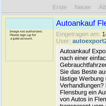
Erste
Neuer
Äl
Autoankauf Fl
Eingetragen am:
1
User:
autoexport
Autoankauf Expo
nach einer einfac
Gebrauchtfahrze
Sie das Beste au
lästige Werbung
Verhandlungen? 
Flensburg ein Au
von Autos in Flen