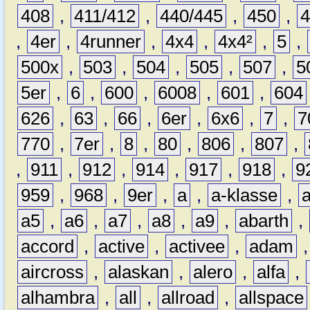
408
,
411/412
,
440/445
,
450
,
,
4er
,
4runner
,
4x4
,
4x4²
,
5
,
500x
,
503
,
504
,
505
,
507
,
5
5er
,
6
,
600
,
6008
,
601
,
604
626
,
63
,
66
,
6er
,
6x6
,
7
,
7
770
,
7er
,
8
,
80
,
806
,
807
,
,
911
,
912
,
914
,
917
,
918
,
9
959
,
968
,
9er
,
a
,
a-klasse
,
a5
,
a6
,
a7
,
a8
,
a9
,
abarth
,
accord
,
active
,
activee
,
adam
aircross
,
alaskan
,
alero
,
alfa
,
alhambra
,
all
,
allroad
,
allspace