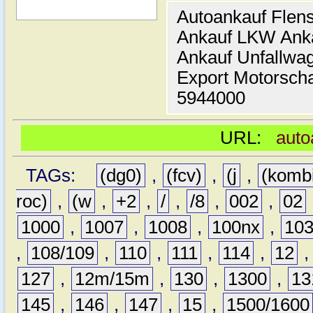
Autoankauf Flen
Ankauf LKW Ank
Ankauf Unfallwa
Export Motorsch
5944000
URL:
auto
TAGs:
(dg0)
,
(fcv)
,
(j
,
(komb
roc)
,
(w
,
+2
,
/
,
/8
,
002
,
02
1000
,
1007
,
1008
,
100nx
,
10
,
108/109
,
110
,
111
,
114
,
12
127
,
12m/15m
,
130
,
1300
,
13
145
,
146
,
147
,
15
,
1500/1600