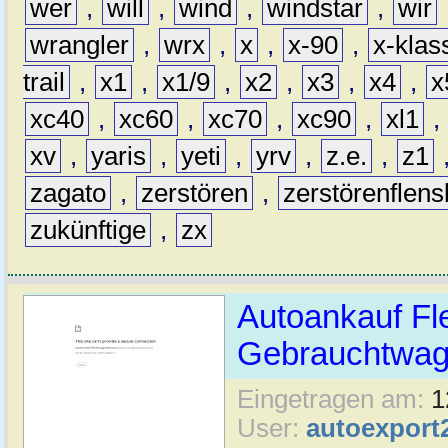
wer
,
will
,
wind
,
windstar
,
wir
wrangler
,
wrx
,
x
,
x-90
,
x-klas
trail
,
x1
,
x1/9
,
x2
,
x3
,
x4
,
x
xc40
,
xc60
,
xc70
,
xc90
,
xl1
,
xv
,
yaris
,
yeti
,
yrv
,
z.e.
,
z1
zagato
,
zerstören
,
zerstörenflen
zukünftige
,
zx
Autoankauf Fl
Gebrauchtwage
Eingetragen am:
1
User:
autoexport