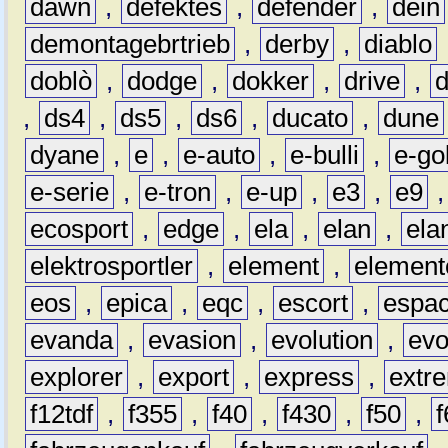
dawn
,
defektes
,
defender
,
dein
demontagebrtrieb
,
derby
,
diablo
doblò
,
dodge
,
dokker
,
drive
,
,
ds4
,
ds5
,
ds6
,
ducato
,
dune
dyane
,
e
,
e-auto
,
e-bulli
,
e-gol
e-serie
,
e-tron
,
e-up
,
e3
,
e9
ecosport
,
edge
,
ela
,
elan
,
ela
elektrosportler
,
element
,
element
eos
,
epica
,
eqc
,
escort
,
espa
evanda
,
evasion
,
evolution
,
ev
explorer
,
export
,
express
,
extr
f12tdf
,
f355
,
f40
,
f430
,
f50
,
f