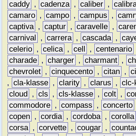
caddy
,
cadenza
,
caliber
,
calibr
camaro
,
campo
,
campus
,
camr
captiva
,
captur
,
caravelle
,
care
carnival
,
carrera
,
cascada
,
cay
celerio
,
celica
,
cell
,
centenario
charade
,
charger
,
charmant
,
ch
chevrolet
,
cinquecento
,
citan
,
c
,
cla-klasse
,
clarity
,
clarus
,
clc-
cloud
,
cls
,
cls-klasse
,
colt
,
c
commodore
,
compass
,
concerto
copen
,
cordia
,
cordoba
,
corolla
corsa
,
corvette
,
cougar
,
counta