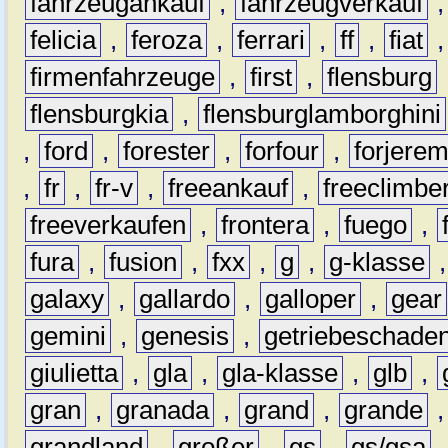
fahrzeugankauf
,
fahrzeugverkauf
felicia
,
feroza
,
ferrari
,
ff
,
fiat
firmenfahrzeuge
,
first
,
flensburg
flensburgkia
,
flensburglamborghini
,
ford
,
forester
,
forfour
,
forjere
,
fr
,
fr-v
,
freeankauf
,
freeclimbe
freeverkaufen
,
frontera
,
fuego
,
fura
,
fusion
,
fxx
,
g
,
g-klasse
galaxy
,
gallardo
,
galloper
,
gear
gemini
,
genesis
,
getriebeschade
giulietta
,
gla
,
gla-klasse
,
glb
,
gran
,
granada
,
grand
,
grande
grandland
,
großer
,
gs
,
gs/gsa