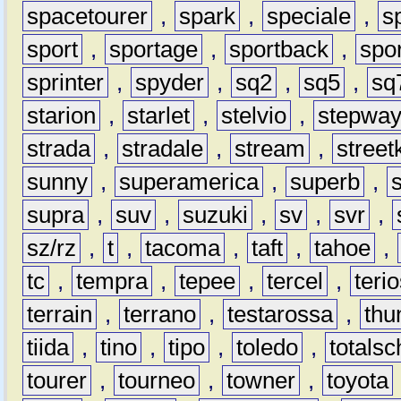
spacetourer
,
spark
,
speciale
,
s
sport
,
sportage
,
sportback
,
spo
sprinter
,
spyder
,
sq2
,
sq5
,
sq
starion
,
starlet
,
stelvio
,
stepwa
strada
,
stradale
,
stream
,
street
sunny
,
superamerica
,
superb
,
supra
,
suv
,
suzuki
,
sv
,
svr
,
sz/rz
,
t
,
tacoma
,
taft
,
tahoe
,
tc
,
tempra
,
tepee
,
tercel
,
teri
terrain
,
terrano
,
testarossa
,
thu
tiida
,
tino
,
tipo
,
toledo
,
totals
tourer
,
tourneo
,
towner
,
toyota