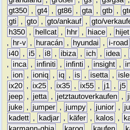
gt350
,
gt4
,
gt86
,
gta
,
gtb
,
gt
gti
,
gto
,
gto/ankauf
,
gto/verkauf
h350
,
hellcat
,
hhr
,
hiace
,
hijet
,
hr-v
,
huracán
,
hyundai
,
i-road
i40
,
i5
,
i8
,
ibiza
,
ich
,
idea
,
,
inca
,
infiniti
,
infinti
,
insight
,
i
,
ion
,
ioniq
,
iq
,
is
,
isetta
,
isl
ix20
,
ix25
,
ix35
,
ix55
,
j1
,
j5
jeep
,
jetta
,
jetztautoverkaufen
,
juke
,
jumper
,
jumpy
,
junior
,
j
kadett
,
kadjar
,
käfer
,
kalos
,
k
karmann-ghia
,
karoq
,
kaufen
,
k