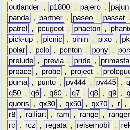
outlander
,
p1800
,
pajero
,
pajun
panda
,
partner
,
paseo
,
passat
patrol
,
peugeot
,
phaeton
,
phan
pick-up
,
picnic
,
pinin
,
pixo
,
p
polar
,
polo
,
ponton
,
pony
,
por
prelude
,
previa
,
pride
,
primasta
proace
,
probe
,
project
,
prologu
puma
,
punto
,
pv444
,
pv445
,
q50
,
q6
,
q60
,
q7
,
q8
,
q9
,
quoris
,
qx30
,
qx50
,
qx70
,
r
,
r8
,
ralliart
,
ram
,
range
,
range
rc
,
rcz
,
regata
,
reisemobil
,
re