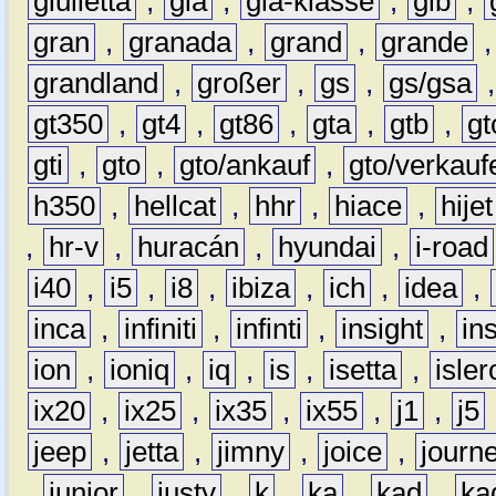
giulietta
,
gla
,
gla-klasse
,
glb
,
gran
,
granada
,
grand
,
grande
grandland
,
großer
,
gs
,
gs/gsa
gt350
,
gt4
,
gt86
,
gta
,
gtb
,
gt
gti
,
gto
,
gto/ankauf
,
gto/verkauf
h350
,
hellcat
,
hhr
,
hiace
,
hijet
,
hr-v
,
huracán
,
hyundai
,
i-road
i40
,
i5
,
i8
,
ibiza
,
ich
,
idea
,
inca
,
infiniti
,
infinti
,
insight
,
in
ion
,
ioniq
,
iq
,
is
,
isetta
,
isler
ix20
,
ix25
,
ix35
,
ix55
,
j1
,
j5
jeep
,
jetta
,
jimny
,
joice
,
journ
,
junior
,
justy
,
k
,
ka
,
kad
,
ka