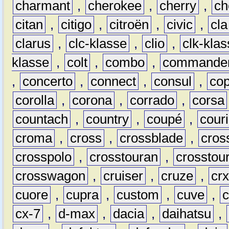
charmant
,
cherokee
,
cherry
,
ch
citan
,
citigo
,
citroën
,
civic
,
cla
clarus
,
clc-klasse
,
clio
,
clk-kla
klasse
,
colt
,
combo
,
commande
,
concerto
,
connect
,
consul
,
co
corolla
,
corona
,
corrado
,
corsa
countach
,
country
,
coupé
,
couri
croma
,
cross
,
crossblade
,
cros
crosspolo
,
crosstouran
,
crosstou
crosswagon
,
cruiser
,
cruze
,
cr
cuore
,
cupra
,
custom
,
cuve
,
cx-7
,
d-max
,
dacia
,
daihatsu
,