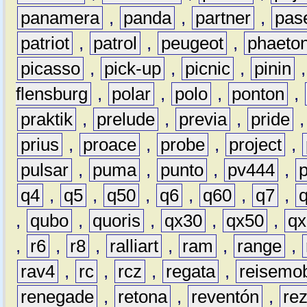
panamera
,
panda
,
partner
,
pas
patriot
,
patrol
,
peugeot
,
phaeto
picasso
,
pick-up
,
picnic
,
pinin
flensburg
,
polar
,
polo
,
ponton
,
praktik
,
prelude
,
previa
,
pride
prius
,
proace
,
probe
,
project
,
pulsar
,
puma
,
punto
,
pv444
,
q4
,
q5
,
q50
,
q6
,
q60
,
q7
,
,
qubo
,
quoris
,
qx30
,
qx50
,
qx
,
r6
,
r8
,
ralliart
,
ram
,
range
,
rav4
,
rc
,
rcz
,
regata
,
reisemob
renegade
,
retona
,
reventón
,
re