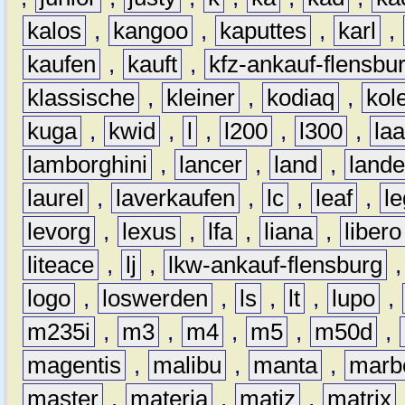
kalos
,
kangoo
,
kaputtes
,
karl
,
kaufen
,
kauft
,
kfz-ankauf-flensbu
klassische
,
kleiner
,
kodiaq
,
kol
kuga
,
kwid
,
l
,
l200
,
l300
,
la
lamborghini
,
lancer
,
land
,
lande
laurel
,
laverkaufen
,
lc
,
leaf
,
l
levorg
,
lexus
,
lfa
,
liana
,
libero
liteace
,
lj
,
lkw-ankauf-flensburg
logo
,
loswerden
,
ls
,
lt
,
lupo
,
m235i
,
m3
,
m4
,
m5
,
m50d
,
magentis
,
malibu
,
manta
,
marb
master
,
materia
,
matiz
,
matrix