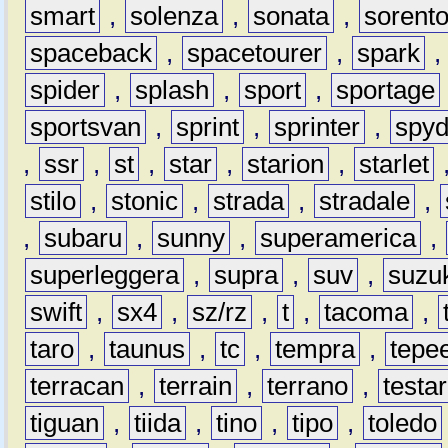
smart
,
solenza
,
sonata
,
sorent
spaceback
,
spacetourer
,
spark
spider
,
splash
,
sport
,
sportage
sportsvan
,
sprint
,
sprinter
,
spyd
,
ssr
,
st
,
star
,
starion
,
starlet
stilo
,
stonic
,
strada
,
stradale
,
,
subaru
,
sunny
,
superamerica
,
superleggera
,
supra
,
suv
,
suzu
swift
,
sx4
,
sz/rz
,
t
,
tacoma
,
taro
,
taunus
,
tc
,
tempra
,
tepe
terracan
,
terrain
,
terrano
,
testa
tiguan
,
tiida
,
tino
,
tipo
,
toledo