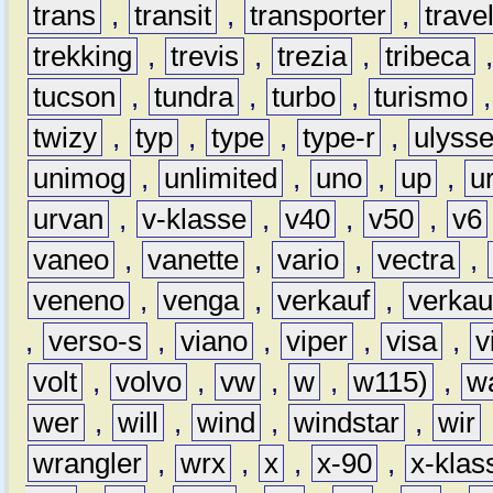
trans
,
transit
,
transporter
,
travel
trekking
,
trevis
,
trezia
,
tribeca
tucson
,
tundra
,
turbo
,
turismo
twizy
,
typ
,
type
,
type-r
,
ulyss
unimog
,
unlimited
,
uno
,
up
,
u
urvan
,
v-klasse
,
v40
,
v50
,
v6
vaneo
,
vanette
,
vario
,
vectra
,
veneno
,
venga
,
verkauf
,
verkau
,
verso-s
,
viano
,
viper
,
visa
,
v
volt
,
volvo
,
vw
,
w
,
w115)
,
w
wer
,
will
,
wind
,
windstar
,
wir
wrangler
,
wrx
,
x
,
x-90
,
x-klas