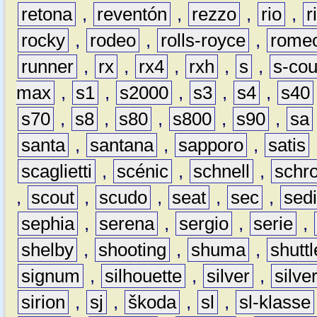
retona
,
reventón
,
rezzo
,
rio
,
r
rocky
,
rodeo
,
rolls-royce
,
rome
runner
,
rx
,
rx4
,
rxh
,
s
,
s-co
max
,
s1
,
s2000
,
s3
,
s4
,
s40
s70
,
s8
,
s80
,
s800
,
s90
,
sa
santa
,
santana
,
sapporo
,
satis
scaglietti
,
scénic
,
schnell
,
schro
,
scout
,
scudo
,
seat
,
sec
,
sedi
sephia
,
serena
,
sergio
,
serie
,
shelby
,
shooting
,
shuma
,
shuttl
signum
,
silhouette
,
silver
,
silve
sirion
,
sj
,
škoda
,
sl
,
sl-klasse