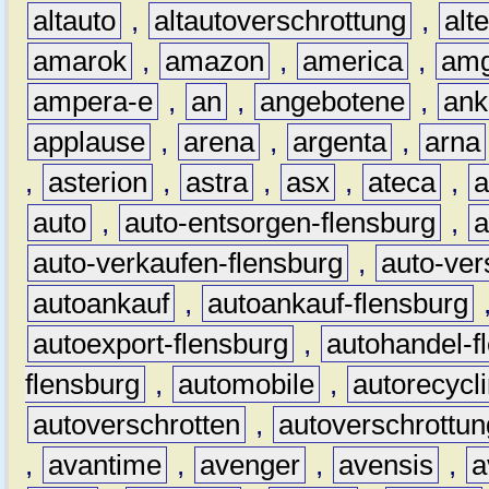
altauto
,
altautoverschrottung
,
alt
amarok
,
amazon
,
america
,
am
ampera-e
,
an
,
angebotene
,
ank
applause
,
arena
,
argenta
,
arna
,
asterion
,
astra
,
asx
,
ateca
,
a
auto
,
auto-entsorgen-flensburg
,
a
auto-verkaufen-flensburg
,
auto-ver
autoankauf
,
autoankauf-flensburg
autoexport-flensburg
,
autohandel-f
flensburg
,
automobile
,
autorecycl
autoverschrotten
,
autoverschrottun
,
avantime
,
avenger
,
avensis
,
a