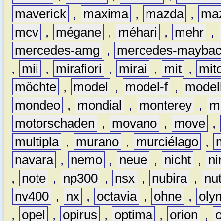
maverick
,
maxima
,
mazda
,
ma
mcv
,
mégane
,
méhari
,
mehr
,
mercedes-amg
,
mercedes-mayba
,
mii
,
mirafiori
,
mirai
,
mit
,
mit
möchte
,
model
,
model-f
,
model
mondeo
,
mondial
,
monterey
,
m
motorschaden
,
movano
,
move
,
multipla
,
murano
,
murciélago
,
navara
,
nemo
,
neue
,
nicht
,
ni
,
note
,
np300
,
nsx
,
nubira
,
nu
nv400
,
nx
,
octavia
,
ohne
,
oly
,
opel
,
opirus
,
optima
,
orion
,