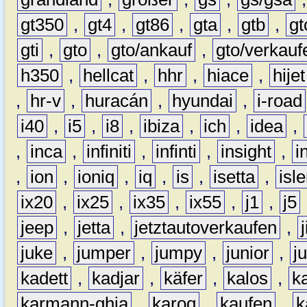
gt350
,
gt4
,
gt86
,
gta
,
gtb
,
gt
gti
,
gto
,
gto/ankauf
,
gto/verkauf
h350
,
hellcat
,
hhr
,
hiace
,
hijet
,
hr-v
,
huracán
,
hyundai
,
i-road
i40
,
i5
,
i8
,
ibiza
,
ich
,
idea
,
,
inca
,
infiniti
,
infinti
,
insight
,
i
,
ion
,
ioniq
,
iq
,
is
,
isetta
,
isl
ix20
,
ix25
,
ix35
,
ix55
,
j1
,
j5
jeep
,
jetta
,
jetztautoverkaufen
,
juke
,
jumper
,
jumpy
,
junior
,
j
kadett
,
kadjar
,
käfer
,
kalos
,
k
karmann-ghia
,
karoq
,
kaufen
,
k