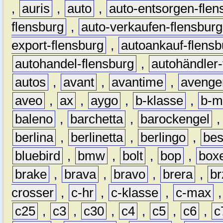
,
auris
,
auto
,
auto-entsorgen-flen
flensburg
,
auto-verkaufen-flensburg
export-flensburg
,
autoankauf-flensb
autohandel-flensburg
,
autohändler-
autos
,
avant
,
avantime
,
avenge
aveo
,
ax
,
aygo
,
b-klasse
,
b-m
baleno
,
barchetta
,
barockengel
berlina
,
berlinetta
,
berlingo
,
bes
bluebird
,
bmw
,
bolt
,
bop
,
box
brake
,
brava
,
bravo
,
brera
,
br
crosser
,
c-hr
,
c-klasse
,
c-max
c25
,
c3
,
c30
,
c4
,
c5
,
c6
,
c