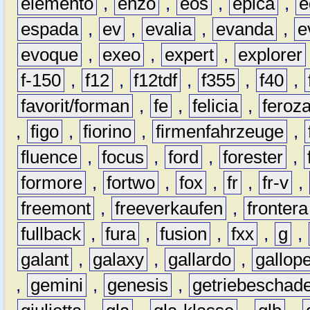
elemento
,
enzo
,
eos
,
epica
,
e
espada
,
ev
,
evalia
,
evanda
,
e
evoque
,
exeo
,
expert
,
explorer
f-150
,
f12
,
f12tdf
,
f355
,
f40
,
favorit/forman
,
fe
,
felicia
,
feroz
,
figo
,
fiorino
,
firmenfahrzeuge
,
fluence
,
focus
,
ford
,
forester
,
formore
,
fortwo
,
fox
,
fr
,
fr-v
,
freemont
,
freeverkaufen
,
frontera
fullback
,
fura
,
fusion
,
fxx
,
g
,
galant
,
galaxy
,
gallardo
,
gallop
,
gemini
,
genesis
,
getriebeschad