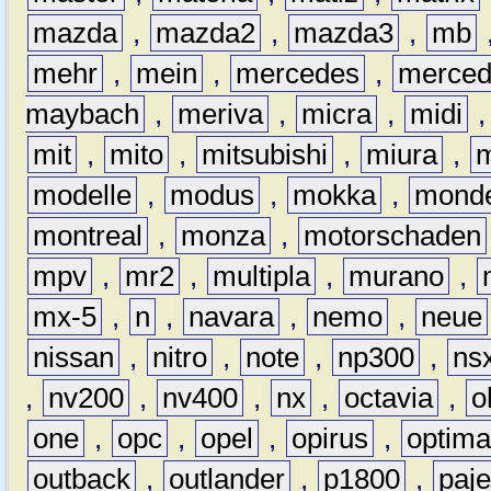
mazda
,
mazda2
,
mazda3
,
mb
mehr
,
mein
,
mercedes
,
merce
maybach
,
meriva
,
micra
,
midi
mit
,
mito
,
mitsubishi
,
miura
,
modelle
,
modus
,
mokka
,
mond
montreal
,
monza
,
motorschaden
mpv
,
mr2
,
multipla
,
murano
,
mx-5
,
n
,
navara
,
nemo
,
neue
nissan
,
nitro
,
note
,
np300
,
ns
,
nv200
,
nv400
,
nx
,
octavia
,
o
one
,
opc
,
opel
,
opirus
,
optim
outback
,
outlander
,
p1800
,
paje