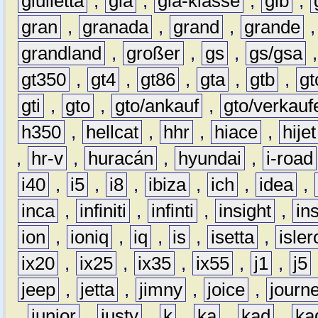
giulietta
,
gla
,
gla-klasse
,
glb
,
gran
,
granada
,
grand
,
grande
grandland
,
großer
,
gs
,
gs/gsa
gt350
,
gt4
,
gt86
,
gta
,
gtb
,
gt
gti
,
gto
,
gto/ankauf
,
gto/verkauf
h350
,
hellcat
,
hhr
,
hiace
,
hijet
,
hr-v
,
huracán
,
hyundai
,
i-road
i40
,
i5
,
i8
,
ibiza
,
ich
,
idea
,
inca
,
infiniti
,
infinti
,
insight
,
in
ion
,
ioniq
,
iq
,
is
,
isetta
,
isler
ix20
,
ix25
,
ix35
,
ix55
,
j1
,
j5
jeep
,
jetta
,
jimny
,
joice
,
journ
,
junior
,
justy
,
k
,
ka
,
kad
,
ka