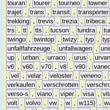
touran
,
tourer
,
tourneo
,
towner
trajet
,
trans
,
transit
,
transporter
trekking
,
trevis
,
trezia
,
tribeca
trs
,
tt
,
tts
,
tucson
,
tundra
,
tu
twingo
,
twintop
,
twizy
,
typ
,
ty
unfallfahrzeuge
,
unfallwagen
,
un
up
,
urban
,
urraco
,
urus
,
urva
v6
,
v60
,
v70
,
v8
,
v90
,
vane
,
vel
,
velar
,
veloster
,
veneno
,
verkaufen
,
verschrotten
,
verschro
verso-s
,
viano
,
viper
,
visa
,
vi
volt
,
volvo
,
vw
,
w
,
w115)
,
w