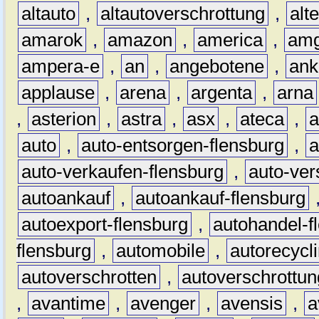
altauto
,
altautoverschrottung
,
alt
amarok
,
amazon
,
america
,
am
ampera-e
,
an
,
angebotene
,
ank
applause
,
arena
,
argenta
,
arna
,
asterion
,
astra
,
asx
,
ateca
,
a
auto
,
auto-entsorgen-flensburg
,
a
auto-verkaufen-flensburg
,
auto-ver
autoankauf
,
autoankauf-flensburg
autoexport-flensburg
,
autohandel-f
flensburg
,
automobile
,
autorecycl
autoverschrotten
,
autoverschrottun
,
avantime
,
avenger
,
avensis
,
a