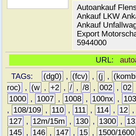
Autoankauf Flen
Ankauf LKW Ank
Ankauf Unfallwa
Export Motorsch
5944000
URL:
auto
TAGs:
(dg0)
,
(fcv)
,
(j
,
(komb
roc)
,
(w
,
+2
,
/
,
/8
,
002
,
02
1000
,
1007
,
1008
,
100nx
,
10
,
108/109
,
110
,
111
,
114
,
12
127
,
12m/15m
,
130
,
1300
,
13
145
,
146
,
147
,
15
,
1500/1600