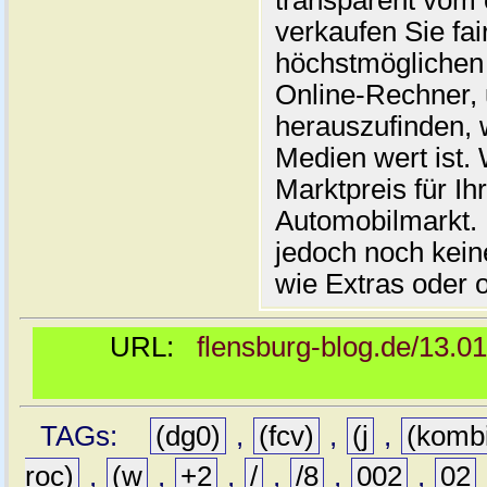
transparent vom 
verkaufen Sie fai
höchstmöglichen 
Online-Rechner,
herauszufinden, w
Medien wert ist. 
Marktpreis für I
Automobilmarkt. 
jedoch noch kein
wie Extras oder 
URL:
flensburg-blog.de/13.0
TAGs:
(dg0)
,
(fcv)
,
(j
,
(komb
roc)
,
(w
,
+2
,
/
,
/8
,
002
,
02