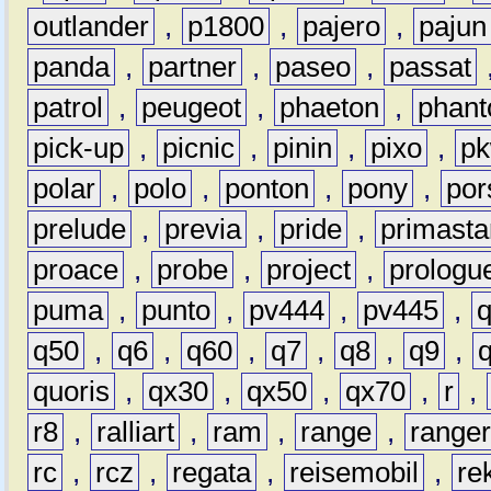
outlander
,
p1800
,
pajero
,
pajun
panda
,
partner
,
paseo
,
passat
patrol
,
peugeot
,
phaeton
,
phan
pick-up
,
picnic
,
pinin
,
pixo
,
p
polar
,
polo
,
ponton
,
pony
,
por
prelude
,
previa
,
pride
,
primasta
proace
,
probe
,
project
,
prologu
puma
,
punto
,
pv444
,
pv445
,
q50
,
q6
,
q60
,
q7
,
q8
,
q9
,
quoris
,
qx30
,
qx50
,
qx70
,
r
,
r8
,
ralliart
,
ram
,
range
,
range
rc
,
rcz
,
regata
,
reisemobil
,
re