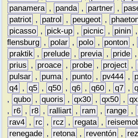
panamera
,
panda
,
partner
,
pas
patriot
,
patrol
,
peugeot
,
phaeto
picasso
,
pick-up
,
picnic
,
pinin
flensburg
,
polar
,
polo
,
ponton
,
praktik
,
prelude
,
previa
,
pride
prius
,
proace
,
probe
,
project
,
pulsar
,
puma
,
punto
,
pv444
,
q4
,
q5
,
q50
,
q6
,
q60
,
q7
,
,
qubo
,
quoris
,
qx30
,
qx50
,
qx
,
r6
,
r8
,
ralliart
,
ram
,
range
,
rav4
,
rc
,
rcz
,
regata
,
reisemob
renegade
,
retona
,
reventón
,
re