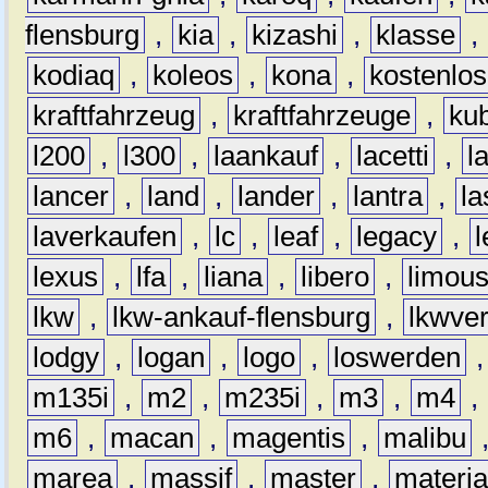
flensburg
,
kia
,
kizashi
,
klasse
,
kodiaq
,
koleos
,
kona
,
kostenlos
kraftfahrzeug
,
kraftfahrzeuge
,
kub
l200
,
l300
,
laankauf
,
lacetti
,
l
lancer
,
land
,
lander
,
lantra
,
la
laverkaufen
,
lc
,
leaf
,
legacy
,
lexus
,
lfa
,
liana
,
libero
,
limous
lkw
,
lkw-ankauf-flensburg
,
lkwver
lodgy
,
logan
,
logo
,
loswerden
m135i
,
m2
,
m235i
,
m3
,
m4
,
m6
,
macan
,
magentis
,
malibu
marea
,
massif
,
master
,
materi