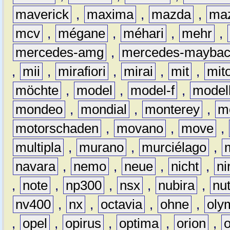
maverick
,
maxima
,
mazda
,
ma
mcv
,
mégane
,
méhari
,
mehr
,
mercedes-amg
,
mercedes-mayba
,
mii
,
mirafiori
,
mirai
,
mit
,
mit
möchte
,
model
,
model-f
,
model
mondeo
,
mondial
,
monterey
,
m
motorschaden
,
movano
,
move
,
multipla
,
murano
,
murciélago
,
navara
,
nemo
,
neue
,
nicht
,
ni
,
note
,
np300
,
nsx
,
nubira
,
nu
nv400
,
nx
,
octavia
,
ohne
,
oly
,
opel
,
opirus
,
optima
,
orion
,