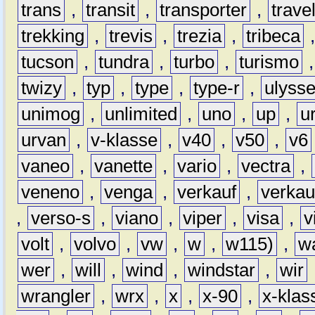
trans
,
transit
,
transporter
,
travel
trekking
,
trevis
,
trezia
,
tribeca
tucson
,
tundra
,
turbo
,
turismo
twizy
,
typ
,
type
,
type-r
,
ulyss
unimog
,
unlimited
,
uno
,
up
,
u
urvan
,
v-klasse
,
v40
,
v50
,
v6
vaneo
,
vanette
,
vario
,
vectra
,
veneno
,
venga
,
verkauf
,
verkau
,
verso-s
,
viano
,
viper
,
visa
,
v
volt
,
volvo
,
vw
,
w
,
w115)
,
w
wer
,
will
,
wind
,
windstar
,
wir
wrangler
,
wrx
,
x
,
x-90
,
x-klas