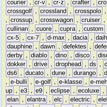
courier
,
cr-v
,
cr-z
,
crafter
,
cr
crossgolf
,
crossland
,
crosspolo
,
crossup
,
crosswagon
,
cruiser
,
cullinan
,
cuore
,
cupra
,
custom
cx-5
,
cx-7
,
d-max
,
dacia
,
dai
dauphine
,
dawn
,
defektes
,
defe
derby
,
diablo
,
dino
,
disco
,
dis
dokker
,
drive
,
drophead
,
ds
,
ds6
,
ducato
,
dune
,
durango
,
,
e-bulli
,
e-golf
,
e-klasse
,
e-meh
up
,
e3
,
e9
,
eclipse
,
ecoluxe
,
elan
,
elantra
,
elc
,
electric
,
ele