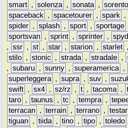
smart
,
solenza
,
sonata
,
sorent
spaceback
,
spacetourer
,
spark
spider
,
splash
,
sport
,
sportage
sportsvan
,
sprint
,
sprinter
,
spyd
,
ssr
,
st
,
star
,
starion
,
starlet
stilo
,
stonic
,
strada
,
stradale
,
,
subaru
,
sunny
,
superamerica
,
superleggera
,
supra
,
suv
,
suzu
swift
,
sx4
,
sz/rz
,
t
,
tacoma
,
taro
,
taunus
,
tc
,
tempra
,
tepe
terracan
,
terrain
,
terrano
,
testa
tiguan
,
tiida
,
tino
,
tipo
,
toledo