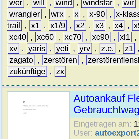
wer
,
will
,
wind
,
windstar
,
wir
wrangler
,
wrx
,
x
,
x-90
,
x-klas
trail
,
x1
,
x1/9
,
x2
,
x3
,
x4
,
x
xc40
,
xc60
,
xc70
,
xc90
,
xl1
,
xv
,
yaris
,
yeti
,
yrv
,
z.e.
,
z1
zagato
,
zerstören
,
zerstörenflen
zukünftige
,
zx
Autoankauf Fl
Gebrauchtwage
Eingetragen am:
1
User:
autoexport