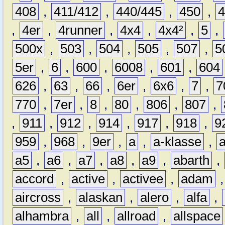
408
,
411/412
,
440/445
,
450
,
,
4er
,
4runner
,
4x4
,
4x4²
,
5
,
500x
,
503
,
504
,
505
,
507
,
5
5er
,
6
,
600
,
6008
,
601
,
604
626
,
63
,
66
,
6er
,
6x6
,
7
,
7
770
,
7er
,
8
,
80
,
806
,
807
,
,
911
,
912
,
914
,
917
,
918
,
9
959
,
968
,
9er
,
a
,
a-klasse
,
a5
,
a6
,
a7
,
a8
,
a9
,
abarth
,
accord
,
active
,
activee
,
adam
aircross
,
alaskan
,
alero
,
alfa
,
alhambra
,
all
,
allroad
,
allspace