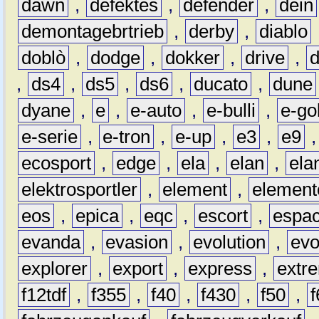
dawn
,
defektes
,
defender
,
dein
demontagebrtrieb
,
derby
,
diablo
doblò
,
dodge
,
dokker
,
drive
,
,
ds4
,
ds5
,
ds6
,
ducato
,
dune
dyane
,
e
,
e-auto
,
e-bulli
,
e-gol
e-serie
,
e-tron
,
e-up
,
e3
,
e9
ecosport
,
edge
,
ela
,
elan
,
ela
elektrosportler
,
element
,
element
eos
,
epica
,
eqc
,
escort
,
espa
evanda
,
evasion
,
evolution
,
ev
explorer
,
export
,
express
,
extr
f12tdf
,
f355
,
f40
,
f430
,
f50
,
f