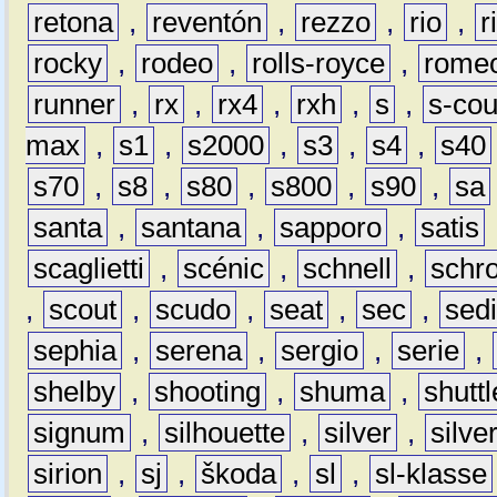
retona
,
reventón
,
rezzo
,
rio
,
r
rocky
,
rodeo
,
rolls-royce
,
rome
runner
,
rx
,
rx4
,
rxh
,
s
,
s-co
max
,
s1
,
s2000
,
s3
,
s4
,
s40
s70
,
s8
,
s80
,
s800
,
s90
,
sa
santa
,
santana
,
sapporo
,
satis
scaglietti
,
scénic
,
schnell
,
schro
,
scout
,
scudo
,
seat
,
sec
,
sedi
sephia
,
serena
,
sergio
,
serie
,
shelby
,
shooting
,
shuma
,
shuttl
signum
,
silhouette
,
silver
,
silve
sirion
,
sj
,
škoda
,
sl
,
sl-klasse