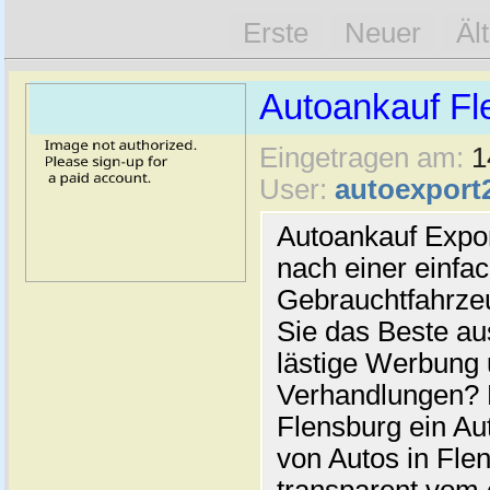
Erste
Neuer
Äl
Autoankauf Fl
Eingetragen am:
1
User:
autoexport
Autoankauf Expo
nach einer einfac
Gebrauchtfahrze
Sie das Beste au
lästige Werbung
Verhandlungen? 
Flensburg ein Au
von Autos in Flen