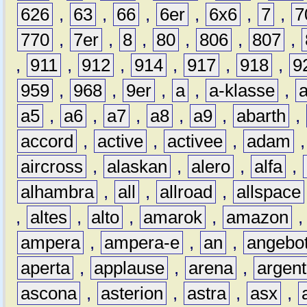
626
,
63
,
66
,
6er
,
6x6
,
7
,
7
770
,
7er
,
8
,
80
,
806
,
807
,
,
911
,
912
,
914
,
917
,
918
,
9
959
,
968
,
9er
,
a
,
a-klasse
,
a5
,
a6
,
a7
,
a8
,
a9
,
abarth
,
accord
,
active
,
activee
,
adam
aircross
,
alaskan
,
alero
,
alfa
,
alhambra
,
all
,
allroad
,
allspace
,
altes
,
alto
,
amarok
,
amazon
ampera
,
ampera-e
,
an
,
angebo
aperta
,
applause
,
arena
,
argen
ascona
,
asterion
,
astra
,
asx
,