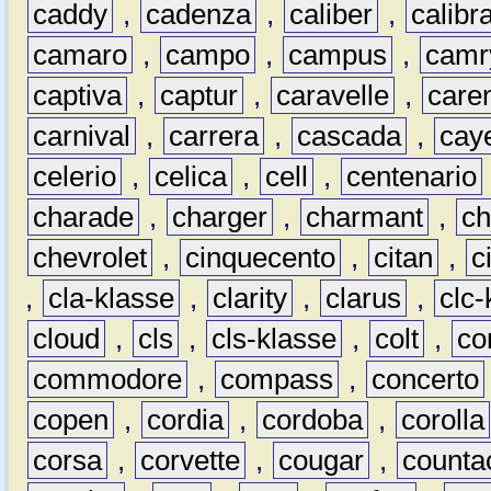
caddy
,
cadenza
,
caliber
,
calibr
camaro
,
campo
,
campus
,
camr
captiva
,
captur
,
caravelle
,
care
carnival
,
carrera
,
cascada
,
cay
celerio
,
celica
,
cell
,
centenario
charade
,
charger
,
charmant
,
ch
chevrolet
,
cinquecento
,
citan
,
c
,
cla-klasse
,
clarity
,
clarus
,
clc-
cloud
,
cls
,
cls-klasse
,
colt
,
c
commodore
,
compass
,
concerto
copen
,
cordia
,
cordoba
,
corolla
corsa
,
corvette
,
cougar
,
counta