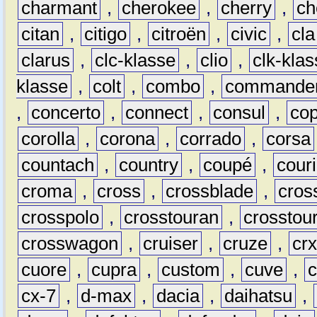
charmant
,
cherokee
,
cherry
,
ch
citan
,
citigo
,
citroën
,
civic
,
cla
clarus
,
clc-klasse
,
clio
,
clk-kla
klasse
,
colt
,
combo
,
commande
,
concerto
,
connect
,
consul
,
co
corolla
,
corona
,
corrado
,
corsa
countach
,
country
,
coupé
,
couri
croma
,
cross
,
crossblade
,
cros
crosspolo
,
crosstouran
,
crosstou
crosswagon
,
cruiser
,
cruze
,
cr
cuore
,
cupra
,
custom
,
cuve
,
cx-7
,
d-max
,
dacia
,
daihatsu
,