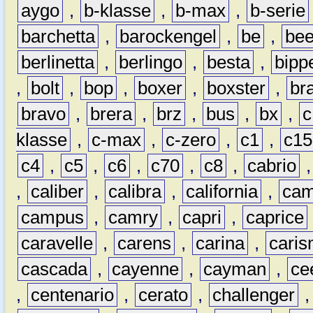
aygo
,
b-klasse
,
b-max
,
b-serie
barchetta
,
barockengel
,
be
,
be
berlinetta
,
berlingo
,
besta
,
bipp
,
bolt
,
bop
,
boxer
,
boxster
,
br
bravo
,
brera
,
brz
,
bus
,
bx
,
c
klasse
,
c-max
,
c-zero
,
c1
,
c15
c4
,
c5
,
c6
,
c70
,
c8
,
cabrio
,
caliber
,
calibra
,
california
,
cam
campus
,
camry
,
capri
,
caprice
caravelle
,
carens
,
carina
,
cari
cascada
,
cayenne
,
cayman
,
ce
,
centenario
,
cerato
,
challenger