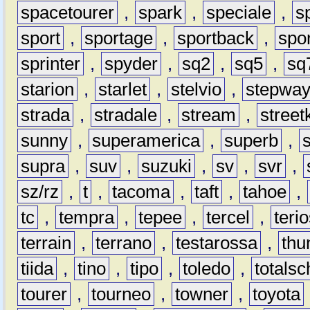
spacetourer
,
spark
,
speciale
,
s
sport
,
sportage
,
sportback
,
spo
sprinter
,
spyder
,
sq2
,
sq5
,
sq
starion
,
starlet
,
stelvio
,
stepwa
strada
,
stradale
,
stream
,
street
sunny
,
superamerica
,
superb
,
supra
,
suv
,
suzuki
,
sv
,
svr
,
sz/rz
,
t
,
tacoma
,
taft
,
tahoe
,
tc
,
tempra
,
tepee
,
tercel
,
teri
terrain
,
terrano
,
testarossa
,
thu
tiida
,
tino
,
tipo
,
toledo
,
totals
tourer
,
tourneo
,
towner
,
toyota