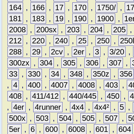
164
,
166
,
17
,
170
,
1750/
,
1
181
,
183
,
19
,
190
,
1900
,
1e
2008
,
200sx
,
203
,
204
,
205
212
,
220
,
240
,
25
,
250
,
250
288
,
29
,
2cv
,
2er
,
3
,
3/20
,
300zx
,
304
,
305
,
306
,
307
,
33
,
330
,
34
,
348
,
350z
,
356
,
4
,
400
,
4007
,
4008
,
403
,
4
408
,
411/412
,
440/445
,
450
,
,
4er
,
4runner
,
4x4
,
4x4²
,
5
,
500x
,
503
,
504
,
505
,
507
,
5
5er
,
6
,
600
,
6008
,
601
,
604