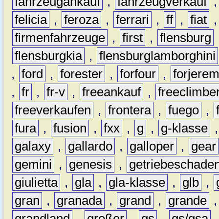
fahrzeugankauf
,
fahrzeugverkauf
felicia
,
feroza
,
ferrari
,
ff
,
fiat
firmenfahrzeuge
,
first
,
flensburg
flensburgkia
,
flensburglamborghini
,
ford
,
forester
,
forfour
,
forjere
,
fr
,
fr-v
,
freeankauf
,
freeclimbe
freeverkaufen
,
frontera
,
fuego
,
fura
,
fusion
,
fxx
,
g
,
g-klasse
galaxy
,
gallardo
,
galloper
,
gear
gemini
,
genesis
,
getriebeschade
giulietta
,
gla
,
gla-klasse
,
glb
,
gran
,
granada
,
grand
,
grande
grandland
,
großer
,
gs
,
gs/gsa