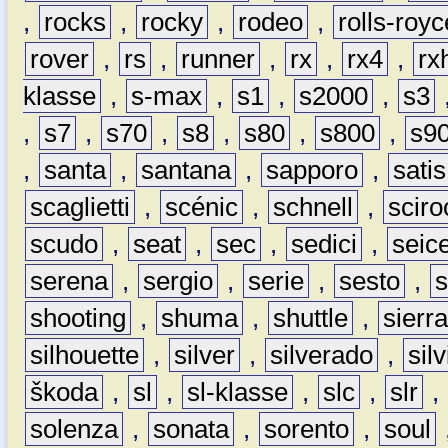
,
rocks
,
rocky
,
rodeo
,
rolls-royc
rover
,
rs
,
runner
,
rx
,
rx4
,
rx
klasse
,
s-max
,
s1
,
s2000
,
s3
,
s7
,
s70
,
s8
,
s80
,
s800
,
s9
,
santa
,
santana
,
sapporo
,
satis
scaglietti
,
scénic
,
schnell
,
sciro
scudo
,
seat
,
sec
,
sedici
,
seic
serena
,
sergio
,
serie
,
sesto
,
shooting
,
shuma
,
shuttle
,
sierr
silhouette
,
silver
,
silverado
,
silv
škoda
,
sl
,
sl-klasse
,
slc
,
slr
,
solenza
,
sonata
,
sorento
,
soul