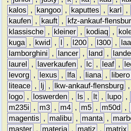
kalos
,
kangoo
,
kaputtes
,
karl
,
kaufen
,
kauft
,
kfz-ankauf-flensbu
klassische
,
kleiner
,
kodiaq
,
kol
kuga
,
kwid
,
l
,
l200
,
l300
,
la
lamborghini
,
lancer
,
land
,
lande
laurel
,
laverkaufen
,
lc
,
leaf
,
l
levorg
,
lexus
,
lfa
,
liana
,
libero
liteace
,
lj
,
lkw-ankauf-flensburg
logo
,
loswerden
,
ls
,
lt
,
lupo
,
m235i
,
m3
,
m4
,
m5
,
m50d
,
magentis
,
malibu
,
manta
,
marb
master
,
materia
,
matiz
,
matrix