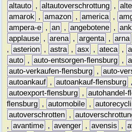
altauto
,
altautoverschrottung
,
alt
amarok
,
amazon
,
america
,
am
ampera-e
,
an
,
angebotene
,
ank
applause
,
arena
,
argenta
,
arna
,
asterion
,
astra
,
asx
,
ateca
,
a
auto
,
auto-entsorgen-flensburg
,
a
auto-verkaufen-flensburg
,
auto-ver
autoankauf
,
autoankauf-flensburg
autoexport-flensburg
,
autohandel-f
flensburg
,
automobile
,
autorecycl
autoverschrotten
,
autoverschrottun
,
avantime
,
avenger
,
avensis
,
a