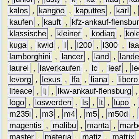
kalos
,
kangoo
,
kaputtes
,
karl
,
kaufen
,
kauft
,
kfz-ankauf-flensbu
klassische
,
kleiner
,
kodiaq
,
kol
kuga
,
kwid
,
l
,
l200
,
l300
,
la
lamborghini
,
lancer
,
land
,
lande
laurel
,
laverkaufen
,
lc
,
leaf
,
l
levorg
,
lexus
,
lfa
,
liana
,
libero
liteace
,
lj
,
lkw-ankauf-flensburg
logo
,
loswerden
,
ls
,
lt
,
lupo
,
m235i
,
m3
,
m4
,
m5
,
m50d
,
magentis
,
malibu
,
manta
,
marb
master
,
materia
,
matiz
,
matrix