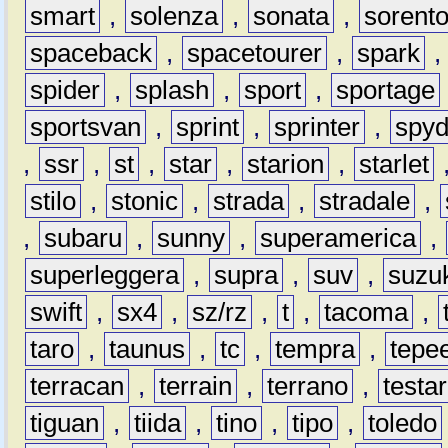
smart
,
solenza
,
sonata
,
sorent
spaceback
,
spacetourer
,
spark
spider
,
splash
,
sport
,
sportage
sportsvan
,
sprint
,
sprinter
,
spyd
,
ssr
,
st
,
star
,
starion
,
starlet
stilo
,
stonic
,
strada
,
stradale
,
,
subaru
,
sunny
,
superamerica
,
superleggera
,
supra
,
suv
,
suzu
swift
,
sx4
,
sz/rz
,
t
,
tacoma
,
taro
,
taunus
,
tc
,
tempra
,
tepe
terracan
,
terrain
,
terrano
,
testa
tiguan
,
tiida
,
tino
,
tipo
,
toledo