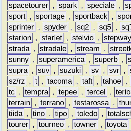
spacetourer
,
spark
,
speciale
,
s
sport
,
sportage
,
sportback
,
spo
sprinter
,
spyder
,
sq2
,
sq5
,
sq
starion
,
starlet
,
stelvio
,
stepwa
strada
,
stradale
,
stream
,
street
sunny
,
superamerica
,
superb
,
supra
,
suv
,
suzuki
,
sv
,
svr
,
sz/rz
,
t
,
tacoma
,
taft
,
tahoe
,
tc
,
tempra
,
tepee
,
tercel
,
teri
terrain
,
terrano
,
testarossa
,
thu
tiida
,
tino
,
tipo
,
toledo
,
totals
tourer
,
tourneo
,
towner
,
toyota