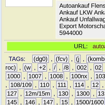
Autoankauf Flen
Ankauf LKW Ank
Ankauf Unfallwa
Export Motorsch
5944000
URL:
auto
TAGs:
(dg0)
,
(fcv)
,
(j
,
(komb
roc)
,
(w
,
+2
,
/
,
/8
,
002
,
02
1000
,
1007
,
1008
,
100nx
,
10
,
108/109
,
110
,
111
,
114
,
12
127
,
12m/15m
,
130
,
1300
,
13
145
,
146
,
147
,
15
,
1500/1600