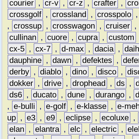
courier
,
cr-v
,
cr-z
,
crafter
,
cr
crossgolf
,
crossland
,
crosspolo
,
crossup
,
crosswagon
,
cruiser
,
cullinan
,
cuore
,
cupra
,
custom
cx-5
,
cx-7
,
d-max
,
dacia
,
dai
dauphine
,
dawn
,
defektes
,
defe
derby
,
diablo
,
dino
,
disco
,
dis
dokker
,
drive
,
drophead
,
ds
,
ds6
,
ducato
,
dune
,
durango
,
,
e-bulli
,
e-golf
,
e-klasse
,
e-meh
up
,
e3
,
e9
,
eclipse
,
ecoluxe
,
elan
,
elantra
,
elc
,
electric
,
ele