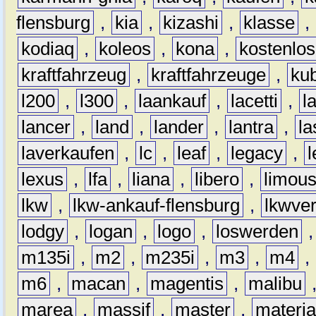
flensburg
,
kia
,
kizashi
,
klasse
,
kodiaq
,
koleos
,
kona
,
kostenlos
kraftfahrzeug
,
kraftfahrzeuge
,
kub
l200
,
l300
,
laankauf
,
lacetti
,
l
lancer
,
land
,
lander
,
lantra
,
la
laverkaufen
,
lc
,
leaf
,
legacy
,
lexus
,
lfa
,
liana
,
libero
,
limous
lkw
,
lkw-ankauf-flensburg
,
lkwver
lodgy
,
logan
,
logo
,
loswerden
m135i
,
m2
,
m235i
,
m3
,
m4
,
m6
,
macan
,
magentis
,
malibu
marea
,
massif
,
master
,
materi