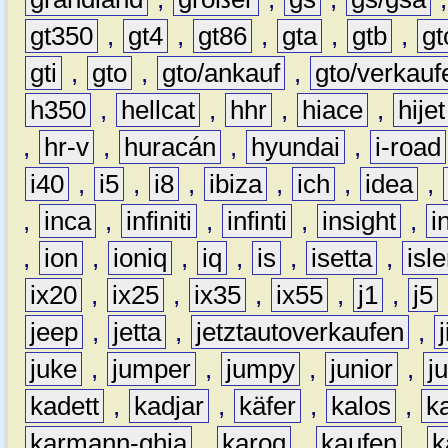
gt350
,
gt4
,
gt86
,
gta
,
gtb
,
gt
gti
,
gto
,
gto/ankauf
,
gto/verkauf
h350
,
hellcat
,
hhr
,
hiace
,
hijet
,
hr-v
,
huracán
,
hyundai
,
i-road
i40
,
i5
,
i8
,
ibiza
,
ich
,
idea
,
,
inca
,
infiniti
,
infinti
,
insight
,
i
,
ion
,
ioniq
,
iq
,
is
,
isetta
,
isl
ix20
,
ix25
,
ix35
,
ix55
,
j1
,
j5
jeep
,
jetta
,
jetztautoverkaufen
,
juke
,
jumper
,
jumpy
,
junior
,
j
kadett
,
kadjar
,
käfer
,
kalos
,
k
karmann-ghia
,
karoq
,
kaufen
,
k