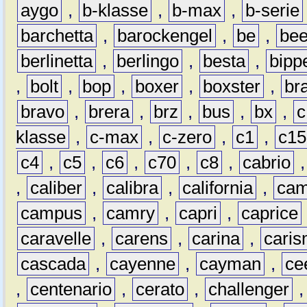
aygo
,
b-klasse
,
b-max
,
b-serie
barchetta
,
barockengel
,
be
,
be
berlinetta
,
berlingo
,
besta
,
bipp
,
bolt
,
bop
,
boxer
,
boxster
,
br
bravo
,
brera
,
brz
,
bus
,
bx
,
c
klasse
,
c-max
,
c-zero
,
c1
,
c15
c4
,
c5
,
c6
,
c70
,
c8
,
cabrio
,
caliber
,
calibra
,
california
,
cam
campus
,
camry
,
capri
,
caprice
caravelle
,
carens
,
carina
,
cari
cascada
,
cayenne
,
cayman
,
ce
,
centenario
,
cerato
,
challenger