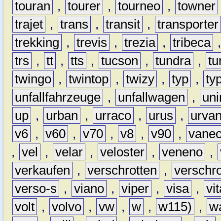
touran
,
tourer
,
tourneo
,
towner
trajet
,
trans
,
transit
,
transporter
trekking
,
trevis
,
trezia
,
tribeca
trs
,
tt
,
tts
,
tucson
,
tundra
,
tu
twingo
,
twintop
,
twizy
,
typ
,
ty
unfallfahrzeuge
,
unfallwagen
,
un
up
,
urban
,
urraco
,
urus
,
urva
v6
,
v60
,
v70
,
v8
,
v90
,
vane
,
vel
,
velar
,
veloster
,
veneno
,
verkaufen
,
verschrotten
,
verschro
verso-s
,
viano
,
viper
,
visa
,
vi
volt
,
volvo
,
vw
,
w
,
w115)
,
w