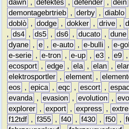
dawn
,
defektes
,
defender
,
dein
demontagebrtrieb
,
derby
,
diablo
doblò
,
dodge
,
dokker
,
drive
,
,
ds4
,
ds5
,
ds6
,
ducato
,
dune
dyane
,
e
,
e-auto
,
e-bulli
,
e-gol
e-serie
,
e-tron
,
e-up
,
e3
,
e9
ecosport
,
edge
,
ela
,
elan
,
ela
elektrosportler
,
element
,
element
eos
,
epica
,
eqc
,
escort
,
espa
evanda
,
evasion
,
evolution
,
ev
explorer
,
export
,
express
,
extr
f12tdf
,
f355
,
f40
,
f430
,
f50
,
f