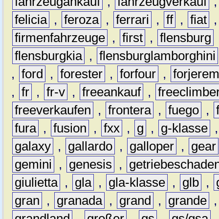
fahrzeugankauf
,
fahrzeugverkauf
felicia
,
feroza
,
ferrari
,
ff
,
fiat
firmenfahrzeuge
,
first
,
flensburg
flensburgkia
,
flensburglamborghini
,
ford
,
forester
,
forfour
,
forjere
,
fr
,
fr-v
,
freeankauf
,
freeclimbe
freeverkaufen
,
frontera
,
fuego
,
fura
,
fusion
,
fxx
,
g
,
g-klasse
galaxy
,
gallardo
,
galloper
,
gear
gemini
,
genesis
,
getriebeschade
giulietta
,
gla
,
gla-klasse
,
glb
,
gran
,
granada
,
grand
,
grande
grandland
,
großer
,
gs
,
gs/gsa