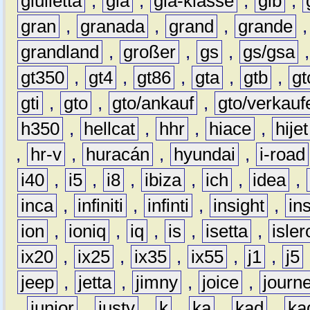
giulietta
,
gla
,
gla-klasse
,
glb
,
gran
,
granada
,
grand
,
grande
grandland
,
großer
,
gs
,
gs/gsa
gt350
,
gt4
,
gt86
,
gta
,
gtb
,
gt
gti
,
gto
,
gto/ankauf
,
gto/verkauf
h350
,
hellcat
,
hhr
,
hiace
,
hijet
,
hr-v
,
huracán
,
hyundai
,
i-road
i40
,
i5
,
i8
,
ibiza
,
ich
,
idea
,
inca
,
infiniti
,
infinti
,
insight
,
in
ion
,
ioniq
,
iq
,
is
,
isetta
,
isler
ix20
,
ix25
,
ix35
,
ix55
,
j1
,
j5
jeep
,
jetta
,
jimny
,
joice
,
journ
,
junior
,
justy
,
k
,
ka
,
kad
,
ka