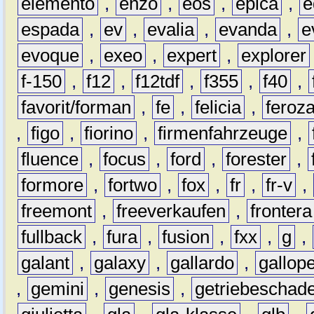
elemento
,
enzo
,
eos
,
epica
,
e
espada
,
ev
,
evalia
,
evanda
,
e
evoque
,
exeo
,
expert
,
explorer
f-150
,
f12
,
f12tdf
,
f355
,
f40
,
favorit/forman
,
fe
,
felicia
,
feroz
,
figo
,
fiorino
,
firmenfahrzeuge
,
fluence
,
focus
,
ford
,
forester
,
formore
,
fortwo
,
fox
,
fr
,
fr-v
,
freemont
,
freeverkaufen
,
frontera
fullback
,
fura
,
fusion
,
fxx
,
g
,
galant
,
galaxy
,
gallardo
,
gallop
,
gemini
,
genesis
,
getriebeschad