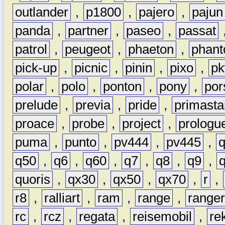
outlander
,
p1800
,
pajero
,
pajun
panda
,
partner
,
paseo
,
passat
patrol
,
peugeot
,
phaeton
,
phan
pick-up
,
picnic
,
pinin
,
pixo
,
p
polar
,
polo
,
ponton
,
pony
,
por
prelude
,
previa
,
pride
,
primasta
proace
,
probe
,
project
,
prologu
puma
,
punto
,
pv444
,
pv445
,
q50
,
q6
,
q60
,
q7
,
q8
,
q9
,
quoris
,
qx30
,
qx50
,
qx70
,
r
,
r8
,
ralliart
,
ram
,
range
,
range
rc
,
rcz
,
regata
,
reisemobil
,
re