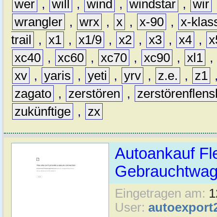
wer
,
will
,
wind
,
windstar
,
wir
wrangler
,
wrx
,
x
,
x-90
,
x-klas
trail
,
x1
,
x1/9
,
x2
,
x3
,
x4
,
x
xc40
,
xc60
,
xc70
,
xc90
,
xl1
,
xv
,
yaris
,
yeti
,
yrv
,
z.e.
,
z1
zagato
,
zerstören
,
zerstörenflen
zukünftige
,
zx
Autoankauf Fl
Gebrauchtwage
Eingetragen am:
1
User:
autoexport