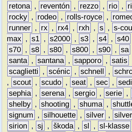
retona
,
reventón
,
rezzo
,
rio
,
r
rocky
,
rodeo
,
rolls-royce
,
rome
runner
,
rx
,
rx4
,
rxh
,
s
,
s-co
max
,
s1
,
s2000
,
s3
,
s4
,
s40
s70
,
s8
,
s80
,
s800
,
s90
,
sa
santa
,
santana
,
sapporo
,
satis
scaglietti
,
scénic
,
schnell
,
schro
,
scout
,
scudo
,
seat
,
sec
,
sedi
sephia
,
serena
,
sergio
,
serie
,
shelby
,
shooting
,
shuma
,
shuttl
signum
,
silhouette
,
silver
,
silve
sirion
,
sj
,
škoda
,
sl
,
sl-klasse