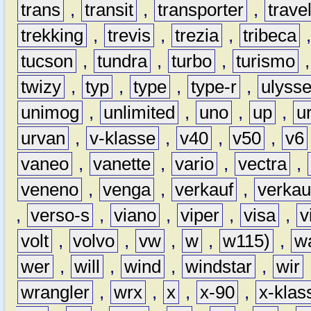
trans
,
transit
,
transporter
,
travel
trekking
,
trevis
,
trezia
,
tribeca
tucson
,
tundra
,
turbo
,
turismo
twizy
,
typ
,
type
,
type-r
,
ulyss
unimog
,
unlimited
,
uno
,
up
,
u
urvan
,
v-klasse
,
v40
,
v50
,
v6
vaneo
,
vanette
,
vario
,
vectra
,
veneno
,
venga
,
verkauf
,
verkau
,
verso-s
,
viano
,
viper
,
visa
,
v
volt
,
volvo
,
vw
,
w
,
w115)
,
w
wer
,
will
,
wind
,
windstar
,
wir
wrangler
,
wrx
,
x
,
x-90
,
x-klas