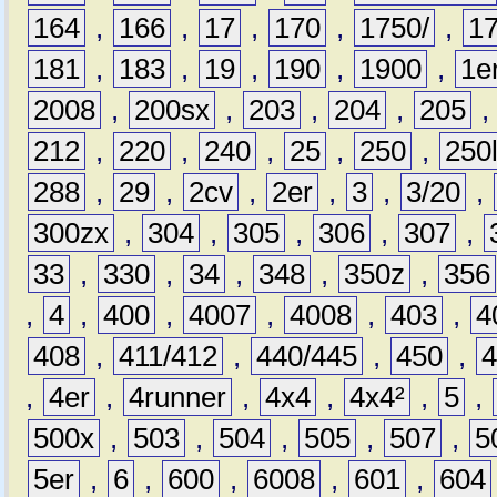
164
,
166
,
17
,
170
,
1750/
,
1
181
,
183
,
19
,
190
,
1900
,
1e
2008
,
200sx
,
203
,
204
,
205
212
,
220
,
240
,
25
,
250
,
250
288
,
29
,
2cv
,
2er
,
3
,
3/20
,
300zx
,
304
,
305
,
306
,
307
,
33
,
330
,
34
,
348
,
350z
,
356
,
4
,
400
,
4007
,
4008
,
403
,
4
408
,
411/412
,
440/445
,
450
,
,
4er
,
4runner
,
4x4
,
4x4²
,
5
,
500x
,
503
,
504
,
505
,
507
,
5
5er
,
6
,
600
,
6008
,
601
,
604