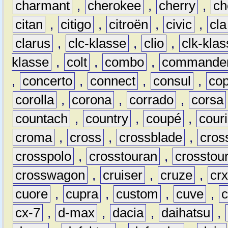
charmant
,
cherokee
,
cherry
,
ch
citan
,
citigo
,
citroën
,
civic
,
cla
clarus
,
clc-klasse
,
clio
,
clk-kla
klasse
,
colt
,
combo
,
commande
,
concerto
,
connect
,
consul
,
co
corolla
,
corona
,
corrado
,
corsa
countach
,
country
,
coupé
,
couri
croma
,
cross
,
crossblade
,
cros
crosspolo
,
crosstouran
,
crosstou
crosswagon
,
cruiser
,
cruze
,
cr
cuore
,
cupra
,
custom
,
cuve
,
cx-7
,
d-max
,
dacia
,
daihatsu
,