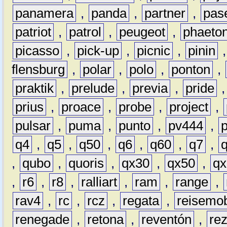
panamera
,
panda
,
partner
,
pas
patriot
,
patrol
,
peugeot
,
phaeto
picasso
,
pick-up
,
picnic
,
pinin
flensburg
,
polar
,
polo
,
ponton
,
praktik
,
prelude
,
previa
,
pride
prius
,
proace
,
probe
,
project
,
pulsar
,
puma
,
punto
,
pv444
,
q4
,
q5
,
q50
,
q6
,
q60
,
q7
,
,
qubo
,
quoris
,
qx30
,
qx50
,
qx
,
r6
,
r8
,
ralliart
,
ram
,
range
,
rav4
,
rc
,
rcz
,
regata
,
reisemob
renegade
,
retona
,
reventón
,
re