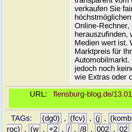
transparent vom 
verkaufen Sie fai
höchstmöglichen 
Online-Rechner,
herauszufinden, w
Medien wert ist. 
Marktpreis für I
Automobilmarkt. 
jedoch noch kein
wie Extras oder 
URL:
flensburg-blog.de/13.0
TAGs:
(dg0)
,
(fcv)
,
(j
,
(komb
roc)
,
(w
,
+2
,
/
,
/8
,
002
,
02