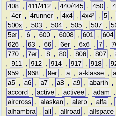
408
,
411/412
,
440/445
,
450
,
,
4er
,
4runner
,
4x4
,
4x4²
,
5
,
500x
,
503
,
504
,
505
,
507
,
5
5er
,
6
,
600
,
6008
,
601
,
604
626
,
63
,
66
,
6er
,
6x6
,
7
,
7
770
,
7er
,
8
,
80
,
806
,
807
,
,
911
,
912
,
914
,
917
,
918
,
9
959
,
968
,
9er
,
a
,
a-klasse
,
a5
,
a6
,
a7
,
a8
,
a9
,
abarth
,
accord
,
active
,
activee
,
adam
aircross
,
alaskan
,
alero
,
alfa
,
alhambra
,
all
,
allroad
,
allspace