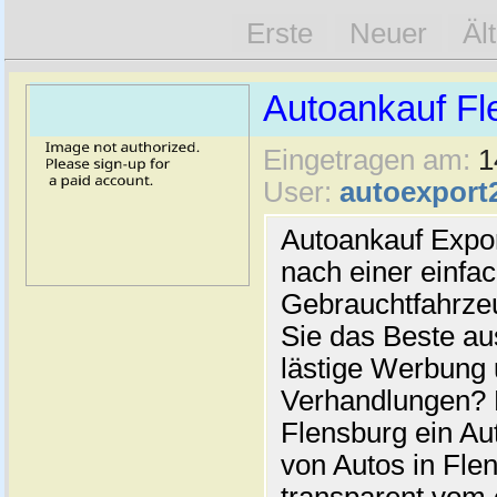
Erste
Neuer
Äl
Autoankauf Fl
Eingetragen am:
1
User:
autoexport
Autoankauf Expo
nach einer einfac
Gebrauchtfahrze
Sie das Beste au
lästige Werbung
Verhandlungen? 
Flensburg ein Au
von Autos in Flen