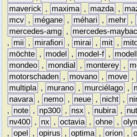
maverick
,
maxima
,
mazda
,
ma
mcv
,
mégane
,
méhari
,
mehr
,
mercedes-amg
,
mercedes-mayba
,
mii
,
mirafiori
,
mirai
,
mit
,
mit
möchte
,
model
,
model-f
,
model
mondeo
,
mondial
,
monterey
,
m
motorschaden
,
movano
,
move
,
multipla
,
murano
,
murciélago
,
navara
,
nemo
,
neue
,
nicht
,
ni
,
note
,
np300
,
nsx
,
nubira
,
nu
nv400
,
nx
,
octavia
,
ohne
,
oly
,
opel
,
opirus
,
optima
,
orion
,