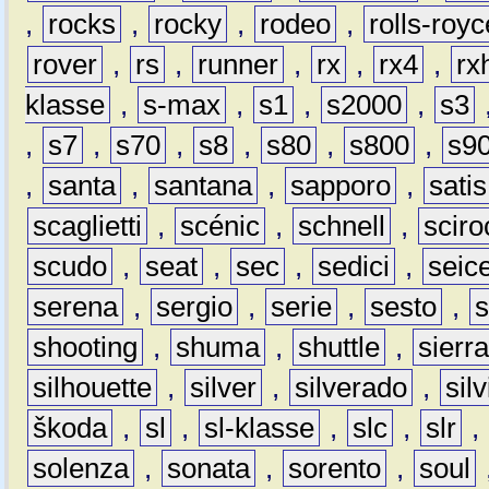
,
rocks
,
rocky
,
rodeo
,
rolls-royc
rover
,
rs
,
runner
,
rx
,
rx4
,
rx
klasse
,
s-max
,
s1
,
s2000
,
s3
,
s7
,
s70
,
s8
,
s80
,
s800
,
s9
,
santa
,
santana
,
sapporo
,
satis
scaglietti
,
scénic
,
schnell
,
sciro
scudo
,
seat
,
sec
,
sedici
,
seic
serena
,
sergio
,
serie
,
sesto
,
shooting
,
shuma
,
shuttle
,
sierr
silhouette
,
silver
,
silverado
,
silv
škoda
,
sl
,
sl-klasse
,
slc
,
slr
,
solenza
,
sonata
,
sorento
,
soul