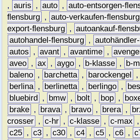
,
auris
,
auto
,
auto-entsorgen-flen
flensburg
,
auto-verkaufen-flensburg
export-flensburg
,
autoankauf-flensb
autohandel-flensburg
,
autohändler-
autos
,
avant
,
avantime
,
avenge
aveo
,
ax
,
aygo
,
b-klasse
,
b-m
baleno
,
barchetta
,
barockengel
berlina
,
berlinetta
,
berlingo
,
bes
bluebird
,
bmw
,
bolt
,
bop
,
box
brake
,
brava
,
bravo
,
brera
,
br
crosser
,
c-hr
,
c-klasse
,
c-max
c25
,
c3
,
c30
,
c4
,
c5
,
c6
,
c