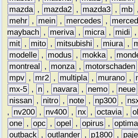
mazda
,
mazda2
,
mazda3
,
mb
mehr
,
mein
,
mercedes
,
merce
maybach
,
meriva
,
micra
,
midi
mit
,
mito
,
mitsubishi
,
miura
,
modelle
,
modus
,
mokka
,
mond
montreal
,
monza
,
motorschaden
mpv
,
mr2
,
multipla
,
murano
,
mx-5
,
n
,
navara
,
nemo
,
neue
nissan
,
nitro
,
note
,
np300
,
ns
,
nv200
,
nv400
,
nx
,
octavia
,
o
one
,
opc
,
opel
,
opirus
,
optim
outback
,
outlander
,
p1800
,
paje