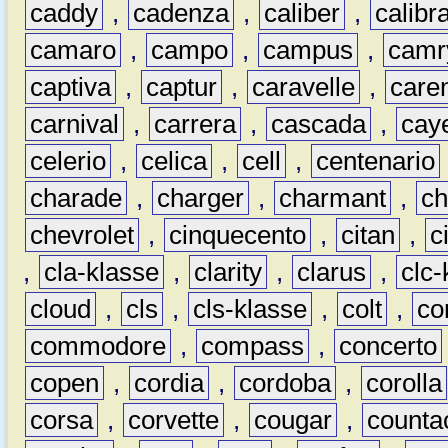
caddy
,
cadenza
,
caliber
,
calibr
camaro
,
campo
,
campus
,
camr
captiva
,
captur
,
caravelle
,
care
carnival
,
carrera
,
cascada
,
cay
celerio
,
celica
,
cell
,
centenario
charade
,
charger
,
charmant
,
ch
chevrolet
,
cinquecento
,
citan
,
c
,
cla-klasse
,
clarity
,
clarus
,
clc-
cloud
,
cls
,
cls-klasse
,
colt
,
c
commodore
,
compass
,
concerto
copen
,
cordia
,
cordoba
,
corolla
corsa
,
corvette
,
cougar
,
counta