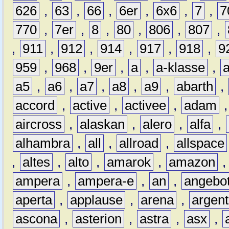
626
,
63
,
66
,
6er
,
6x6
,
7
,
7
770
,
7er
,
8
,
80
,
806
,
807
,
,
911
,
912
,
914
,
917
,
918
,
9
959
,
968
,
9er
,
a
,
a-klasse
,
a5
,
a6
,
a7
,
a8
,
a9
,
abarth
,
accord
,
active
,
activee
,
adam
aircross
,
alaskan
,
alero
,
alfa
,
alhambra
,
all
,
allroad
,
allspace
,
altes
,
alto
,
amarok
,
amazon
ampera
,
ampera-e
,
an
,
angebo
aperta
,
applause
,
arena
,
argen
ascona
,
asterion
,
astra
,
asx
,