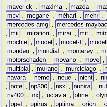
maverick
,
maxima
,
mazda
,
ma
mcv
,
mégane
,
méhari
,
mehr
,
mercedes-amg
,
mercedes-mayba
,
mii
,
mirafiori
,
mirai
,
mit
,
mit
möchte
,
model
,
model-f
,
model
mondeo
,
mondial
,
monterey
,
m
motorschaden
,
movano
,
move
,
multipla
,
murano
,
murciélago
,
navara
,
nemo
,
neue
,
nicht
,
ni
,
note
,
np300
,
nsx
,
nubira
,
nu
nv400
,
nx
,
octavia
,
ohne
,
oly
,
opel
,
opirus
,
optima
,
orion
,