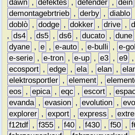
dawn
,
defektes
,
defender
,
dein
demontagebrtrieb
,
derby
,
diablo
doblò
,
dodge
,
dokker
,
drive
,
,
ds4
,
ds5
,
ds6
,
ducato
,
dune
dyane
,
e
,
e-auto
,
e-bulli
,
e-gol
e-serie
,
e-tron
,
e-up
,
e3
,
e9
ecosport
,
edge
,
ela
,
elan
,
ela
elektrosportler
,
element
,
element
eos
,
epica
,
eqc
,
escort
,
espa
evanda
,
evasion
,
evolution
,
ev
explorer
,
export
,
express
,
extr
f12tdf
,
f355
,
f40
,
f430
,
f50
,
f