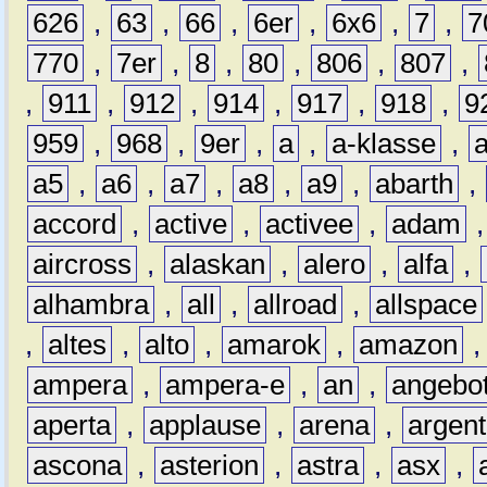
626
,
63
,
66
,
6er
,
6x6
,
7
,
7
770
,
7er
,
8
,
80
,
806
,
807
,
,
911
,
912
,
914
,
917
,
918
,
9
959
,
968
,
9er
,
a
,
a-klasse
,
a5
,
a6
,
a7
,
a8
,
a9
,
abarth
,
accord
,
active
,
activee
,
adam
aircross
,
alaskan
,
alero
,
alfa
,
alhambra
,
all
,
allroad
,
allspace
,
altes
,
alto
,
amarok
,
amazon
ampera
,
ampera-e
,
an
,
angebo
aperta
,
applause
,
arena
,
argen
ascona
,
asterion
,
astra
,
asx
,