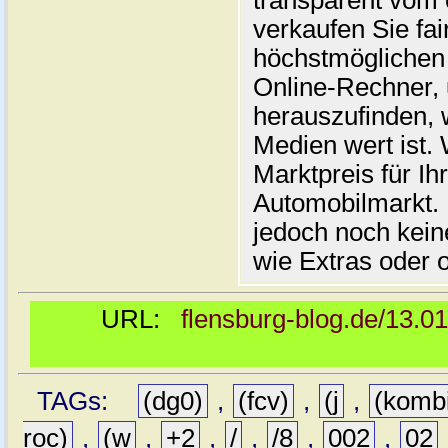
transparent vom 
verkaufen Sie fai
höchstmöglichen 
Online-Rechner,
herauszufinden, w
Medien wert ist. 
Marktpreis für I
Automobilmarkt. 
jedoch noch kein
wie Extras oder 
URL:
flensburg-blog.de/13.0
TAGs:
(dg0)
,
(fcv)
,
(j
,
(komb
roc)
,
(w
,
+2
,
/
,
/8
,
002
,
02