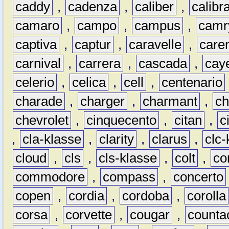
caddy
,
cadenza
,
caliber
,
calibr
camaro
,
campo
,
campus
,
camr
captiva
,
captur
,
caravelle
,
care
carnival
,
carrera
,
cascada
,
cay
celerio
,
celica
,
cell
,
centenario
charade
,
charger
,
charmant
,
ch
chevrolet
,
cinquecento
,
citan
,
c
,
cla-klasse
,
clarity
,
clarus
,
clc-
cloud
,
cls
,
cls-klasse
,
colt
,
c
commodore
,
compass
,
concerto
copen
,
cordia
,
cordoba
,
corolla
corsa
,
corvette
,
cougar
,
counta