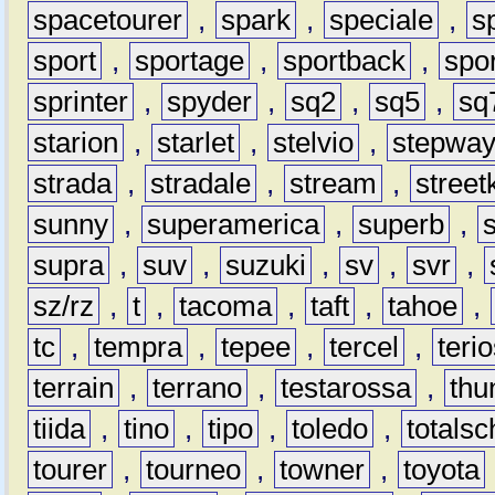
spacetourer
,
spark
,
speciale
,
s
sport
,
sportage
,
sportback
,
spo
sprinter
,
spyder
,
sq2
,
sq5
,
sq
starion
,
starlet
,
stelvio
,
stepwa
strada
,
stradale
,
stream
,
street
sunny
,
superamerica
,
superb
,
supra
,
suv
,
suzuki
,
sv
,
svr
,
sz/rz
,
t
,
tacoma
,
taft
,
tahoe
,
tc
,
tempra
,
tepee
,
tercel
,
teri
terrain
,
terrano
,
testarossa
,
thu
tiida
,
tino
,
tipo
,
toledo
,
totals
tourer
,
tourneo
,
towner
,
toyota