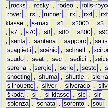
,
rocks
,
rocky
,
rodeo
,
rolls-royc
rover
,
rs
,
runner
,
rx
,
rx4
,
rx
klasse
,
s-max
,
s1
,
s2000
,
s3
,
s7
,
s70
,
s8
,
s80
,
s800
,
s9
,
santa
,
santana
,
sapporo
,
satis
scaglietti
,
scénic
,
schnell
,
sciro
scudo
,
seat
,
sec
,
sedici
,
seic
serena
,
sergio
,
serie
,
sesto
,
shooting
,
shuma
,
shuttle
,
sierr
silhouette
,
silver
,
silverado
,
silv
škoda
,
sl
,
sl-klasse
,
slc
,
slr
,
solenza
,
sonata
,
sorento
,
soul