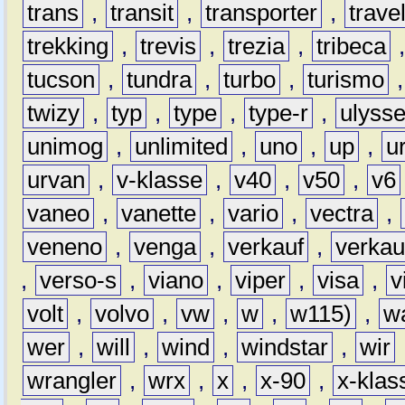
trans
,
transit
,
transporter
,
travel
trekking
,
trevis
,
trezia
,
tribeca
tucson
,
tundra
,
turbo
,
turismo
twizy
,
typ
,
type
,
type-r
,
ulyss
unimog
,
unlimited
,
uno
,
up
,
u
urvan
,
v-klasse
,
v40
,
v50
,
v6
vaneo
,
vanette
,
vario
,
vectra
,
veneno
,
venga
,
verkauf
,
verkau
,
verso-s
,
viano
,
viper
,
visa
,
v
volt
,
volvo
,
vw
,
w
,
w115)
,
w
wer
,
will
,
wind
,
windstar
,
wir
wrangler
,
wrx
,
x
,
x-90
,
x-klas