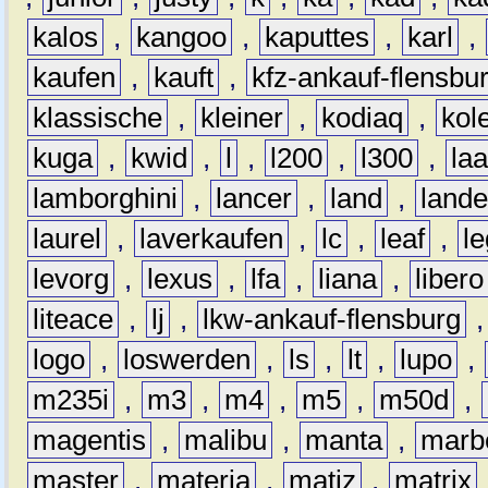
kalos
,
kangoo
,
kaputtes
,
karl
,
kaufen
,
kauft
,
kfz-ankauf-flensbu
klassische
,
kleiner
,
kodiaq
,
kol
kuga
,
kwid
,
l
,
l200
,
l300
,
la
lamborghini
,
lancer
,
land
,
lande
laurel
,
laverkaufen
,
lc
,
leaf
,
l
levorg
,
lexus
,
lfa
,
liana
,
libero
liteace
,
lj
,
lkw-ankauf-flensburg
logo
,
loswerden
,
ls
,
lt
,
lupo
,
m235i
,
m3
,
m4
,
m5
,
m50d
,
magentis
,
malibu
,
manta
,
marb
master
,
materia
,
matiz
,
matrix