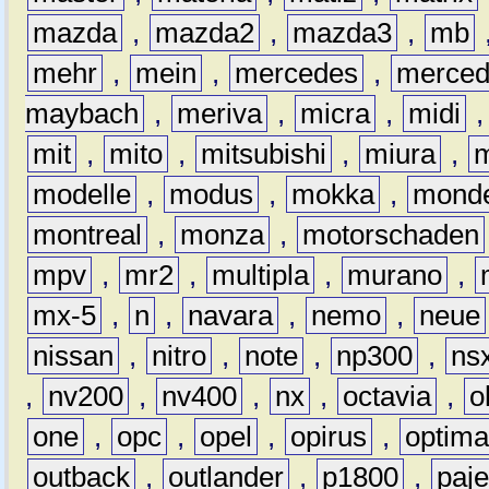
mazda
,
mazda2
,
mazda3
,
mb
mehr
,
mein
,
mercedes
,
merce
maybach
,
meriva
,
micra
,
midi
mit
,
mito
,
mitsubishi
,
miura
,
modelle
,
modus
,
mokka
,
mond
montreal
,
monza
,
motorschaden
mpv
,
mr2
,
multipla
,
murano
,
mx-5
,
n
,
navara
,
nemo
,
neue
nissan
,
nitro
,
note
,
np300
,
ns
,
nv200
,
nv400
,
nx
,
octavia
,
o
one
,
opc
,
opel
,
opirus
,
optim
outback
,
outlander
,
p1800
,
paje