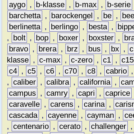
aygo
,
b-klasse
,
b-max
,
b-serie
barchetta
,
barockengel
,
be
,
be
berlinetta
,
berlingo
,
besta
,
bipp
,
bolt
,
bop
,
boxer
,
boxster
,
br
bravo
,
brera
,
brz
,
bus
,
bx
,
c
klasse
,
c-max
,
c-zero
,
c1
,
c15
c4
,
c5
,
c6
,
c70
,
c8
,
cabrio
,
caliber
,
calibra
,
california
,
cam
campus
,
camry
,
capri
,
caprice
caravelle
,
carens
,
carina
,
cari
cascada
,
cayenne
,
cayman
,
ce
,
centenario
,
cerato
,
challenger