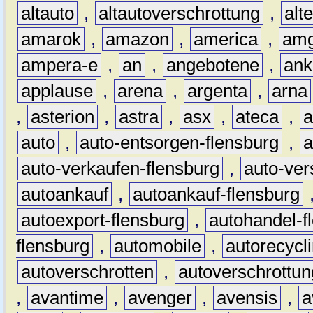
altauto
,
altautoverschrottung
,
alt
amarok
,
amazon
,
america
,
am
ampera-e
,
an
,
angebotene
,
ank
applause
,
arena
,
argenta
,
arna
,
asterion
,
astra
,
asx
,
ateca
,
a
auto
,
auto-entsorgen-flensburg
,
a
auto-verkaufen-flensburg
,
auto-ver
autoankauf
,
autoankauf-flensburg
autoexport-flensburg
,
autohandel-f
flensburg
,
automobile
,
autorecycl
autoverschrotten
,
autoverschrottun
,
avantime
,
avenger
,
avensis
,
a