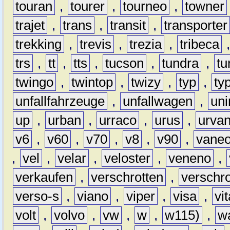
touran
,
tourer
,
tourneo
,
towner
trajet
,
trans
,
transit
,
transporter
trekking
,
trevis
,
trezia
,
tribeca
trs
,
tt
,
tts
,
tucson
,
tundra
,
tu
twingo
,
twintop
,
twizy
,
typ
,
ty
unfallfahrzeuge
,
unfallwagen
,
un
up
,
urban
,
urraco
,
urus
,
urva
v6
,
v60
,
v70
,
v8
,
v90
,
vane
,
vel
,
velar
,
veloster
,
veneno
,
verkaufen
,
verschrotten
,
verschro
verso-s
,
viano
,
viper
,
visa
,
vi
volt
,
volvo
,
vw
,
w
,
w115)
,
w