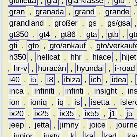
giulietta
,
gla
,
gla-klasse
,
glb
,
gran
,
granada
,
grand
,
grande
grandland
,
großer
,
gs
,
gs/gsa
gt350
,
gt4
,
gt86
,
gta
,
gtb
,
gt
gti
,
gto
,
gto/ankauf
,
gto/verkauf
h350
,
hellcat
,
hhr
,
hiace
,
hijet
,
hr-v
,
huracán
,
hyundai
,
i-road
i40
,
i5
,
i8
,
ibiza
,
ich
,
idea
,
inca
,
infiniti
,
infinti
,
insight
,
in
ion
,
ioniq
,
iq
,
is
,
isetta
,
isler
ix20
,
ix25
,
ix35
,
ix55
,
j1
,
j5
jeep
,
jetta
,
jimny
,
joice
,
journ
,
junior
,
justy
,
k
,
ka
,
kad
,
ka