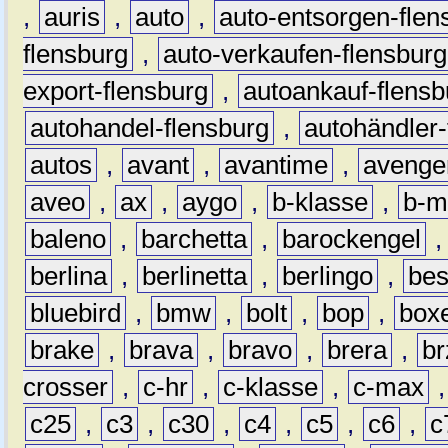
,
auris
,
auto
,
auto-entsorgen-flen
flensburg
,
auto-verkaufen-flensburg
export-flensburg
,
autoankauf-flensb
autohandel-flensburg
,
autohändler-
autos
,
avant
,
avantime
,
avenge
aveo
,
ax
,
aygo
,
b-klasse
,
b-m
baleno
,
barchetta
,
barockengel
berlina
,
berlinetta
,
berlingo
,
bes
bluebird
,
bmw
,
bolt
,
bop
,
box
brake
,
brava
,
bravo
,
brera
,
br
crosser
,
c-hr
,
c-klasse
,
c-max
c25
,
c3
,
c30
,
c4
,
c5
,
c6
,
c