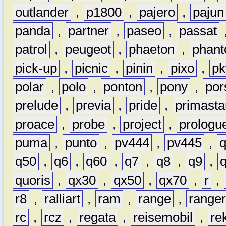
outlander
,
p1800
,
pajero
,
pajun
panda
,
partner
,
paseo
,
passat
patrol
,
peugeot
,
phaeton
,
phan
pick-up
,
picnic
,
pinin
,
pixo
,
p
polar
,
polo
,
ponton
,
pony
,
por
prelude
,
previa
,
pride
,
primasta
proace
,
probe
,
project
,
prologu
puma
,
punto
,
pv444
,
pv445
,
q50
,
q6
,
q60
,
q7
,
q8
,
q9
,
quoris
,
qx30
,
qx50
,
qx70
,
r
,
r8
,
ralliart
,
ram
,
range
,
range
rc
,
rcz
,
regata
,
reisemobil
,
re