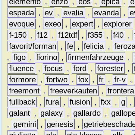
elemento
,
enzo
,
eos
,
epica
,
e
espada
,
ev
,
evalia
,
evanda
,
e
evoque
,
exeo
,
expert
,
explorer
f-150
,
f12
,
f12tdf
,
f355
,
f40
,
favorit/forman
,
fe
,
felicia
,
feroz
,
figo
,
fiorino
,
firmenfahrzeuge
,
fluence
,
focus
,
ford
,
forester
,
formore
,
fortwo
,
fox
,
fr
,
fr-v
,
freemont
,
freeverkaufen
,
frontera
fullback
,
fura
,
fusion
,
fxx
,
g
,
galant
,
galaxy
,
gallardo
,
gallop
,
gemini
,
genesis
,
getriebeschad