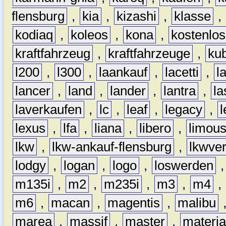
flensburg
,
kia
,
kizashi
,
klasse
,
kodiaq
,
koleos
,
kona
,
kostenlos
kraftfahrzeug
,
kraftfahrzeuge
,
kub
l200
,
l300
,
laankauf
,
lacetti
,
l
lancer
,
land
,
lander
,
lantra
,
la
laverkaufen
,
lc
,
leaf
,
legacy
,
lexus
,
lfa
,
liana
,
libero
,
limous
lkw
,
lkw-ankauf-flensburg
,
lkwver
lodgy
,
logan
,
logo
,
loswerden
m135i
,
m2
,
m235i
,
m3
,
m4
,
m6
,
macan
,
magentis
,
malibu
marea
,
massif
,
master
,
materi