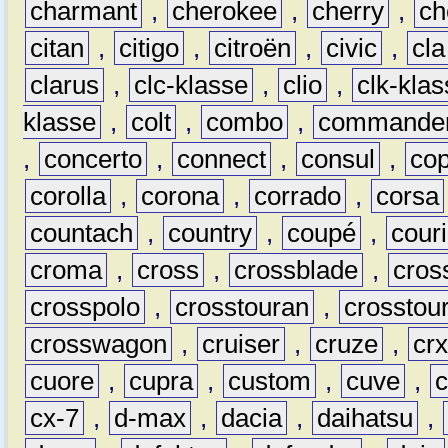
charmant
,
cherokee
,
cherry
,
ch
citan
,
citigo
,
citroën
,
civic
,
cla
clarus
,
clc-klasse
,
clio
,
clk-kla
klasse
,
colt
,
combo
,
commande
,
concerto
,
connect
,
consul
,
co
corolla
,
corona
,
corrado
,
corsa
countach
,
country
,
coupé
,
couri
croma
,
cross
,
crossblade
,
cros
crosspolo
,
crosstouran
,
crosstou
crosswagon
,
cruiser
,
cruze
,
cr
cuore
,
cupra
,
custom
,
cuve
,
cx-7
,
d-max
,
dacia
,
daihatsu
,