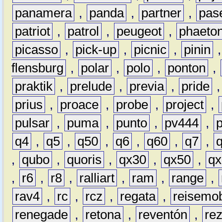
panamera
,
panda
,
partner
,
pas
patriot
,
patrol
,
peugeot
,
phaeto
picasso
,
pick-up
,
picnic
,
pinin
flensburg
,
polar
,
polo
,
ponton
,
praktik
,
prelude
,
previa
,
pride
prius
,
proace
,
probe
,
project
,
pulsar
,
puma
,
punto
,
pv444
,
q4
,
q5
,
q50
,
q6
,
q60
,
q7
,
,
qubo
,
quoris
,
qx30
,
qx50
,
qx
,
r6
,
r8
,
ralliart
,
ram
,
range
,
rav4
,
rc
,
rcz
,
regata
,
reisemob
renegade
,
retona
,
reventón
,
re