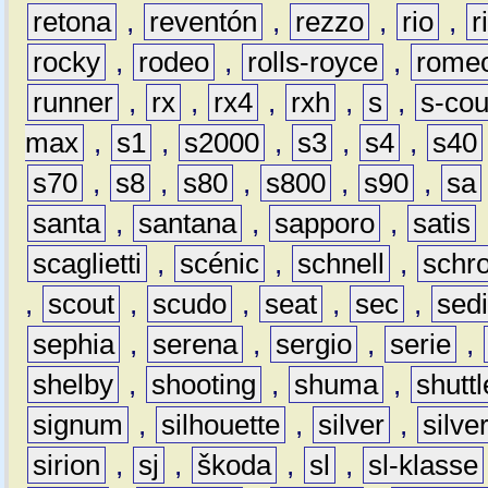
retona
,
reventón
,
rezzo
,
rio
,
r
rocky
,
rodeo
,
rolls-royce
,
rome
runner
,
rx
,
rx4
,
rxh
,
s
,
s-co
max
,
s1
,
s2000
,
s3
,
s4
,
s40
s70
,
s8
,
s80
,
s800
,
s90
,
sa
santa
,
santana
,
sapporo
,
satis
scaglietti
,
scénic
,
schnell
,
schro
,
scout
,
scudo
,
seat
,
sec
,
sedi
sephia
,
serena
,
sergio
,
serie
,
shelby
,
shooting
,
shuma
,
shuttl
signum
,
silhouette
,
silver
,
silve
sirion
,
sj
,
škoda
,
sl
,
sl-klasse