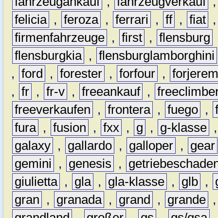
fahrzeugankauf
,
fahrzeugverkauf
felicia
,
feroza
,
ferrari
,
ff
,
fiat
firmenfahrzeuge
,
first
,
flensburg
flensburgkia
,
flensburglamborghini
,
ford
,
forester
,
forfour
,
forjere
,
fr
,
fr-v
,
freeankauf
,
freeclimbe
freeverkaufen
,
frontera
,
fuego
,
fura
,
fusion
,
fxx
,
g
,
g-klasse
galaxy
,
gallardo
,
galloper
,
gear
gemini
,
genesis
,
getriebeschade
giulietta
,
gla
,
gla-klasse
,
glb
,
gran
,
granada
,
grand
,
grande
grandland
,
großer
,
gs
,
gs/gsa