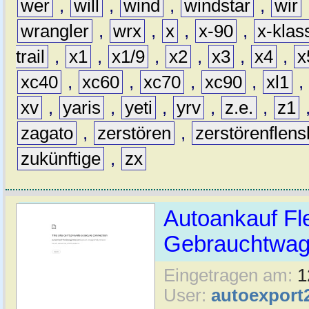
wer
,
will
,
wind
,
windstar
,
wir
wrangler
,
wrx
,
x
,
x-90
,
x-klas
trail
,
x1
,
x1/9
,
x2
,
x3
,
x4
,
x
xc40
,
xc60
,
xc70
,
xc90
,
xl1
,
xv
,
yaris
,
yeti
,
yrv
,
z.e.
,
z1
zagato
,
zerstören
,
zerstörenflen
zukünftige
,
zx
Autoankauf Fl
Gebrauchtwage
Eingetragen am:
1
User:
autoexport