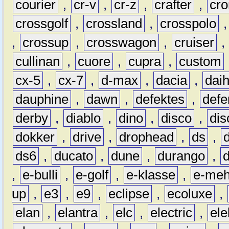
courier
,
cr-v
,
cr-z
,
crafter
,
cr
crossgolf
,
crossland
,
crosspolo
,
crossup
,
crosswagon
,
cruiser
,
cullinan
,
cuore
,
cupra
,
custom
cx-5
,
cx-7
,
d-max
,
dacia
,
dai
dauphine
,
dawn
,
defektes
,
defe
derby
,
diablo
,
dino
,
disco
,
dis
dokker
,
drive
,
drophead
,
ds
,
ds6
,
ducato
,
dune
,
durango
,
,
e-bulli
,
e-golf
,
e-klasse
,
e-meh
up
,
e3
,
e9
,
eclipse
,
ecoluxe
,
elan
,
elantra
,
elc
,
electric
,
ele