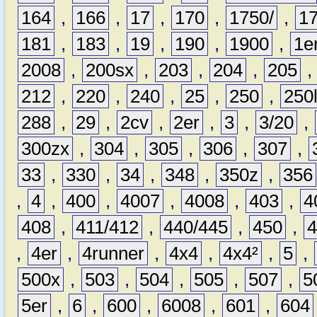
164
,
166
,
17
,
170
,
1750/
,
1
181
,
183
,
19
,
190
,
1900
,
1e
2008
,
200sx
,
203
,
204
,
205
212
,
220
,
240
,
25
,
250
,
250
288
,
29
,
2cv
,
2er
,
3
,
3/20
,
300zx
,
304
,
305
,
306
,
307
,
33
,
330
,
34
,
348
,
350z
,
356
,
4
,
400
,
4007
,
4008
,
403
,
4
408
,
411/412
,
440/445
,
450
,
,
4er
,
4runner
,
4x4
,
4x4²
,
5
,
500x
,
503
,
504
,
505
,
507
,
5
5er
,
6
,
600
,
6008
,
601
,
604