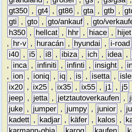
gt350
,
gt4
,
gt86
,
gta
,
gtb
,
gt
gti
,
gto
,
gto/ankauf
,
gto/verkauf
h350
,
hellcat
,
hhr
,
hiace
,
hijet
,
hr-v
,
huracán
,
hyundai
,
i-road
i40
,
i5
,
i8
,
ibiza
,
ich
,
idea
,
,
inca
,
infiniti
,
infinti
,
insight
,
i
,
ion
,
ioniq
,
iq
,
is
,
isetta
,
isl
ix20
,
ix25
,
ix35
,
ix55
,
j1
,
j5
jeep
,
jetta
,
jetztautoverkaufen
,
juke
,
jumper
,
jumpy
,
junior
,
j
kadett
,
kadjar
,
käfer
,
kalos
,
k
karmann-ghia
,
karoq
,
kaufen
,
k