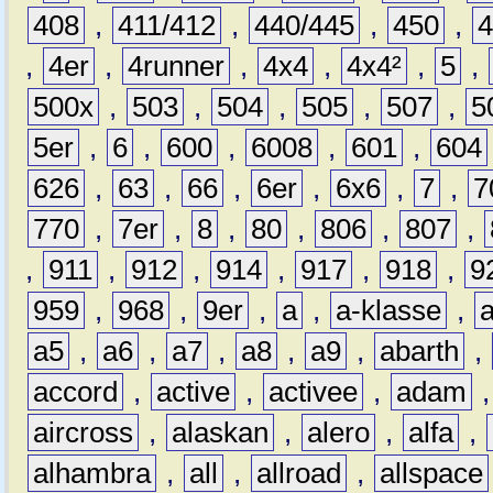
408
,
411/412
,
440/445
,
450
,
,
4er
,
4runner
,
4x4
,
4x4²
,
5
,
500x
,
503
,
504
,
505
,
507
,
5
5er
,
6
,
600
,
6008
,
601
,
604
626
,
63
,
66
,
6er
,
6x6
,
7
,
7
770
,
7er
,
8
,
80
,
806
,
807
,
,
911
,
912
,
914
,
917
,
918
,
9
959
,
968
,
9er
,
a
,
a-klasse
,
a5
,
a6
,
a7
,
a8
,
a9
,
abarth
,
accord
,
active
,
activee
,
adam
aircross
,
alaskan
,
alero
,
alfa
,
alhambra
,
all
,
allroad
,
allspace