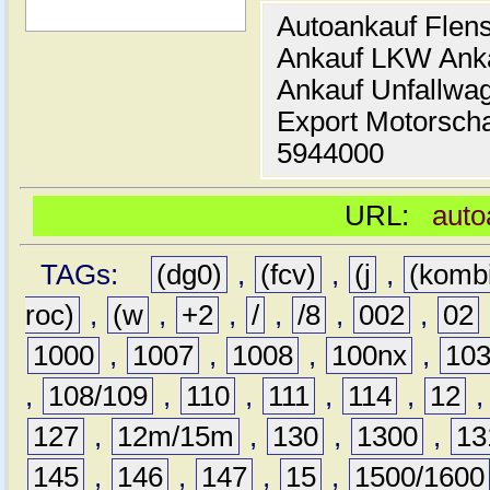
Autoankauf Flen
Ankauf LKW Ank
Ankauf Unfallwa
Export Motorsch
5944000
URL:
auto
TAGs:
(dg0)
,
(fcv)
,
(j
,
(komb
roc)
,
(w
,
+2
,
/
,
/8
,
002
,
02
1000
,
1007
,
1008
,
100nx
,
10
,
108/109
,
110
,
111
,
114
,
12
127
,
12m/15m
,
130
,
1300
,
13
145
,
146
,
147
,
15
,
1500/1600