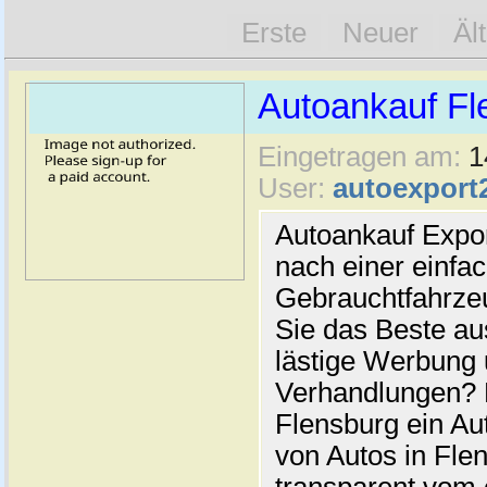
Erste
Neuer
Äl
Autoankauf Fl
Eingetragen am:
1
User:
autoexport
Autoankauf Expo
nach einer einfac
Gebrauchtfahrze
Sie das Beste au
lästige Werbung
Verhandlungen? 
Flensburg ein Au
von Autos in Flen