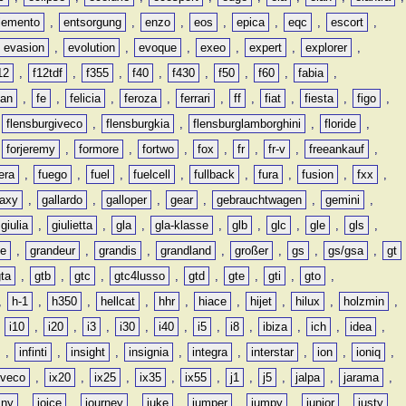
lemento
,
entsorgung
,
enzo
,
eos
,
epica
,
eqc
,
escort
,
evasion
,
evolution
,
evoque
,
exeo
,
expert
,
explorer
,
12
,
f12tdf
,
f355
,
f40
,
f430
,
f50
,
f60
,
fabia
,
man
,
fe
,
felicia
,
feroza
,
ferrari
,
ff
,
fiat
,
fiesta
,
figo
,
,
flensburgiveco
,
flensburgkia
,
flensburglamborghini
,
floride
,
,
forjeremy
,
formore
,
fortwo
,
fox
,
fr
,
fr-v
,
freeankauf
,
era
,
fuego
,
fuel
,
fuelcell
,
fullback
,
fura
,
fusion
,
fxx
,
laxy
,
gallardo
,
galloper
,
gear
,
gebrauchtwagen
,
gemini
,
giulia
,
giulietta
,
gla
,
gla-klasse
,
glb
,
glc
,
gle
,
gls
,
de
,
grandeur
,
grandis
,
grandland
,
großer
,
gs
,
gs/gsa
,
gt
gta
,
gtb
,
gtc
,
gtc4lusso
,
gtd
,
gte
,
gti
,
gto
,
,
h-1
,
h350
,
hellcat
,
hhr
,
hiace
,
hijet
,
hilux
,
holzmin
,
,
i10
,
i20
,
i3
,
i30
,
i40
,
i5
,
i8
,
ibiza
,
ich
,
idea
,
,
infinti
,
insight
,
insignia
,
integra
,
interstar
,
ion
,
ioniq
,
iveco
,
ix20
,
ix25
,
ix35
,
ix55
,
j1
,
j5
,
jalpa
,
jarama
,
mny
,
joice
,
journey
,
juke
,
jumper
,
jumpy
,
junior
,
justy
,