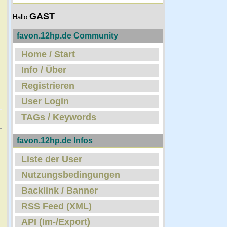
GAST
Hallo
favon.12hp.de Community
Home / Start
Info / Über
Registrieren
User Login
TAGs / Keywords
favon.12hp.de Infos
Liste der User
Nutzungsbedingungen
Backlink / Banner
RSS Feed (XML)
API (Im-/Export)