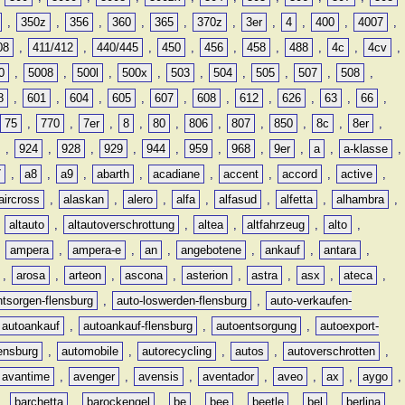
,
350z
,
356
,
360
,
365
,
370z
,
3er
,
4
,
400
,
4007
,
08
,
411/412
,
440/445
,
450
,
456
,
458
,
488
,
4c
,
4cv
,
0
,
5008
,
500l
,
500x
,
503
,
504
,
505
,
507
,
508
,
8
,
601
,
604
,
605
,
607
,
608
,
612
,
626
,
63
,
66
,
75
,
770
,
7er
,
8
,
80
,
806
,
807
,
850
,
8c
,
8er
,
,
924
,
928
,
929
,
944
,
959
,
968
,
9er
,
a
,
a-klasse
,
7
,
a8
,
a9
,
abarth
,
acadiane
,
accent
,
accord
,
active
,
aircross
,
alaskan
,
alero
,
alfa
,
alfasud
,
alfetta
,
alhambra
,
,
altauto
,
altautoverschrottung
,
altea
,
altfahrzeug
,
alto
,
,
ampera
,
ampera-e
,
an
,
angebotene
,
ankauf
,
antara
,
,
arosa
,
arteon
,
ascona
,
asterion
,
astra
,
asx
,
ateca
,
ntsorgen-flensburg
,
auto-loswerden-flensburg
,
auto-verkaufen-
autoankauf
,
autoankauf-flensburg
,
autoentsorgung
,
autoexport-
lensburg
,
automobile
,
autorecycling
,
autos
,
autoverschrotten
,
avantime
,
avenger
,
avensis
,
aventador
,
aveo
,
ax
,
aygo
,
,
barchetta
,
barockengel
,
be
,
bee
,
beetle
,
bel
,
berlina
,