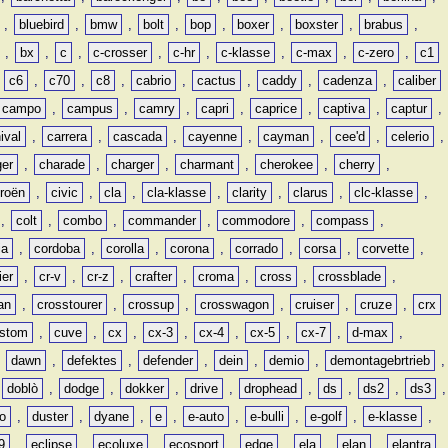
,
bluebird
,
bmw
,
bolt
,
bop
,
boxer
,
boxster
,
brabus
,
,
bx
,
c
,
c-crosser
,
c-hr
,
c-klasse
,
c-max
,
c-zero
,
c1
,
c6
,
c70
,
c8
,
cabrio
,
cactus
,
caddy
,
cadenza
,
caliber
campo
,
campus
,
camry
,
capri
,
caprice
,
captiva
,
captur
,
ival
,
carrera
,
cascada
,
cayenne
,
cayman
,
cee'd
,
celerio
,
ger
,
charade
,
charger
,
charmant
,
cherokee
,
cherry
,
troën
,
civic
,
cla
,
cla-klasse
,
clarity
,
clarus
,
clc-klasse
,
,
colt
,
combo
,
commander
,
commodore
,
compass
,
ia
,
cordoba
,
corolla
,
corona
,
corrado
,
corsa
,
corvette
,
ier
,
cr-v
,
cr-z
,
crafter
,
croma
,
cross
,
crossblade
,
an
,
crosstourer
,
crossup
,
crosswagon
,
cruiser
,
cruze
,
crx
stom
,
cuve
,
cx
,
cx-3
,
cx-4
,
cx-5
,
cx-7
,
d-max
,
,
dawn
,
defektes
,
defender
,
dein
,
demio
,
demontagebrtrieb
,
,
doblò
,
dodge
,
dokker
,
drive
,
drophead
,
ds
,
ds2
,
ds3
,
o
,
duster
,
dyane
,
e
,
e-auto
,
e-bulli
,
e-golf
,
e-klasse
,
9
,
eclipse
,
ecoluxe
,
ecosport
,
edge
,
ela
,
elan
,
elantra
,