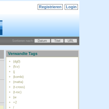
Registrieren
Login
Sortieren nach:
Datum
Titel
URL
Verwandte Tags
+
(dg0)
+
(fcv)
+
(j
+
(kombi)
+
(matta)
+
(t-cross)
+
(t-roc)
+
(w
+
+2
+
/