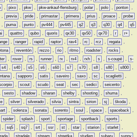
n
,
pixo
,
pkw
,
pkw-ankauf-flensburg
,
polar
,
polo
,
ponton
,
,
previa
,
pride
,
primastar
,
primera
,
prius
,
proace
,
probe
,
puma
,
punto
,
pv444
,
pv445
,
q2
,
q3
,
q30
,
q4
,
q5
ai
,
quattro
,
qubo
,
quoris
,
qx30
,
qx50
,
qx70
,
r
,
r+
,
ange
,
ranger
,
rapid
,
raptor
,
rav4
,
rc
,
rcz
,
regata
,
etona
,
reventón
,
rezzo
,
rio
,
ritmo
,
roadster
,
rocks
,
ter
,
rover
,
rs
,
runner
,
rx
,
rx4
,
rxh
,
s
,
s-coupé
,
s-
s4
,
s40
,
s5
,
s6
,
s60
,
s7
,
s70
,
s8
,
s80
,
s800
,
ntana
,
sapporo
,
satis
,
saveiro
,
saxo
,
sc
,
scaglietti
,
scorpio
,
scout
,
scudo
,
seat
,
sec
,
sedici
,
seicento
,
,
sesto
,
shadow
,
sharan
,
shelby
,
shooting
,
shuma
,
te
,
silver
,
silverado
,
silvia
,
sintra
,
sirion
,
sj
,
škoda
,
art
,
solenza
,
sonata
,
sorento
,
soul
,
space
,
spaceback
,
,
spider
,
splash
,
sport
,
sportage
,
sportback
,
sports
,
,
sq5
,
sq7
,
srt
,
ssr
,
st
,
star
,
starion
,
starlet
,
trada
,
stradale
,
stream
,
streetka
,
studien
,
subaru
,
sunny
,