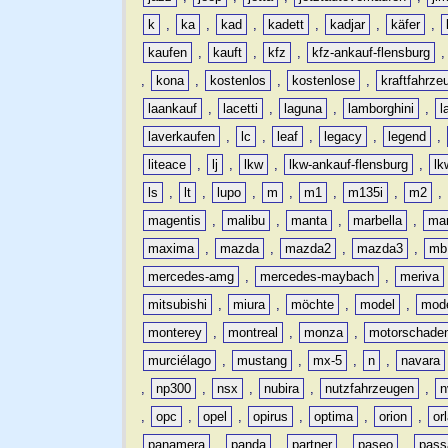
k
,
ka
,
kad
,
kadett
,
kadjar
,
käfer
,
kaufen
,
kauft
,
kfz
,
kfz-ankauf-flensburg
,
kona
,
kostenlos
,
kostenlose
,
kraftfahrze
laankauf
,
lacetti
,
laguna
,
lamborghini
,
l
laverkaufen
,
lc
,
leaf
,
legacy
,
legend
,
liteace
,
lj
,
lkw
,
lkw-ankauf-flensburg
,
lk
ls
,
lt
,
lupo
,
m
,
m1
,
m135i
,
m2
,
magentis
,
malibu
,
manta
,
marbella
,
ma
maxima
,
mazda
,
mazda2
,
mazda3
,
mb
mercedes-amg
,
mercedes-maybach
,
meriva
mitsubishi
,
miura
,
möchte
,
model
,
mode
monterey
,
montreal
,
monza
,
motorschade
murciélago
,
mustang
,
mx-5
,
n
,
navara
,
np300
,
nsx
,
nubira
,
nutzfahrzeugen
,
n
,
opc
,
opel
,
opirus
,
optima
,
orion
,
or
panamera
,
panda
,
partner
,
paseo
,
pass