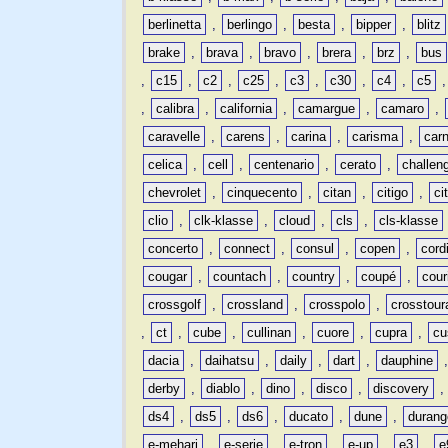
berlinetta
,
berlingo
,
besta
,
bipper
,
blitz
brake
,
brava
,
bravo
,
brera
,
brz
,
bus
,
c15
,
c2
,
c25
,
c3
,
c30
,
c4
,
c5
,
calibra
,
california
,
camargue
,
camaro
,
caravelle
,
carens
,
carina
,
carisma
,
carn
celica
,
cell
,
centenario
,
cerato
,
challen
chevrolet
,
cinquecento
,
citan
,
citigo
,
ci
clio
,
clk-klasse
,
cloud
,
cls
,
cls-klasse
concerto
,
connect
,
consul
,
copen
,
cord
cougar
,
countach
,
country
,
coupé
,
cour
crossgolf
,
crossland
,
crosspolo
,
crosstour
,
ct
,
cube
,
cullinan
,
cuore
,
cupra
,
cu
dacia
,
daihatsu
,
daily
,
dart
,
dauphine
derby
,
diablo
,
dino
,
disco
,
discovery
ds4
,
ds5
,
ds6
,
ducato
,
dune
,
durang
e-mehari
,
e-serie
,
e-tron
,
e-up
,
e3
,
e