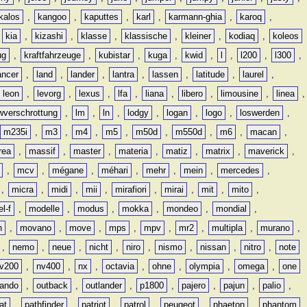
kalos
,
kangoo
,
kaputtes
,
karl
,
karmann-ghia
,
karoq
,
,
kia
,
kizashi
,
klasse
,
klassische
,
kleiner
,
kodiaq
,
koleos
ug
,
kraftfahrzeuge
,
kubistar
,
kuga
,
kwid
,
l
,
l200
,
l300
,
ancer
,
land
,
lander
,
lantra
,
lassen
,
latitude
,
laurel
,
leon
,
levorg
,
lexus
,
lfa
,
liana
,
libero
,
limousine
,
linea
,
wverschrottung
,
lm
,
ln
,
lodgy
,
logan
,
logo
,
loswerden
,
m235i
,
m3
,
m4
,
m5
,
m50d
,
m550d
,
m6
,
macan
,
rea
,
massif
,
master
,
materia
,
matiz
,
matrix
,
maverick
,
,
mcv
,
mégane
,
méhari
,
mehr
,
mein
,
mercedes
,
,
micra
,
midi
,
mii
,
mirafiori
,
mirai
,
mit
,
mito
,
l-f
,
modelle
,
modus
,
mokka
,
mondeo
,
mondial
,
n
,
movano
,
move
,
mps
,
mpv
,
mr2
,
multipla
,
murano
,
,
nemo
,
neue
,
nicht
,
niro
,
nismo
,
nissan
,
nitro
,
note
v200
,
nv400
,
nx
,
octavia
,
ohne
,
olympia
,
omega
,
one
lando
,
outback
,
outlander
,
p1800
,
pajero
,
pajun
,
palio
,
at
,
pathfinder
,
patriot
,
patrol
,
peugeot
,
phaeton
,
phantom