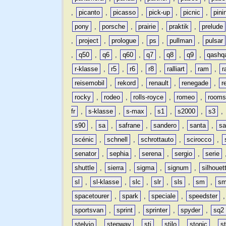
,
picanto
,
picasso
,
pick-up
,
picnic
,
pini
pony
,
porsche
,
prairie
,
praktik
,
prelude
,
project
,
prologue
,
ps
,
pullman
,
pulsar
,
q50
,
q6
,
q60
,
q7
,
q8
,
q9
,
qashq
r-klasse
,
r5
,
r6
,
r8
,
ralliart
,
ram
,
r
reisemobil
,
rekord
,
renault
,
renegade
,
r
rocky
,
rodeo
,
rolls-royce
,
romeo
,
rooms
fr
,
s-klasse
,
s-max
,
s1
,
s2000
,
s3
,
s90
,
sa
,
safrane
,
sandero
,
santa
,
sa
scénic
,
schnell
,
schrottauto
,
scirocco
,
senator
,
sephia
,
serena
,
sergio
,
serie
shuttle
,
sierra
,
sigma
,
signum
,
silhouet
sl
,
sl-klasse
,
slc
,
slr
,
sls
,
sm
,
sm
spacetourer
,
spark
,
speciale
,
speedster
sportsvan
,
sprint
,
sprinter
,
spyder
,
sq2
stelvio
,
stepway
,
sti
,
stilo
,
stonic
,
s