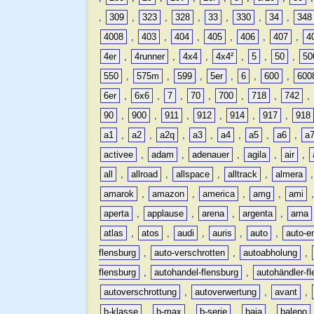
,
309
,
323
,
328
,
33
,
330
,
34
,
348
4008
,
403
,
404
,
405
,
406
,
407
,
4
4er
,
4runner
,
4x4
,
4x4²
,
5
,
50
,
50
550
,
575m
,
599
,
5er
,
6
,
600
,
600
6er
,
6x6
,
7
,
70
,
700
,
718
,
742
,
90
,
900
,
911
,
912
,
914
,
917
,
918
a1
,
a2
,
a2q
,
a3
,
a4
,
a5
,
a6
,
a
activee
,
adam
,
adenauer
,
agila
,
air
,
all
,
allroad
,
allspace
,
alltrack
,
almera
amarok
,
amazon
,
america
,
amg
,
ami
aperta
,
applause
,
arena
,
argenta
,
arna
atlas
,
atos
,
audi
,
auris
,
auto
,
auto-e
flensburg
,
auto-verschrotten
,
autoabholung
,
flensburg
,
autohandel-flensburg
,
autohändler-f
autoverschrottung
,
autoverwertung
,
avant
,
b-klasse
,
b-max
,
b-serie
,
baja
,
baleno