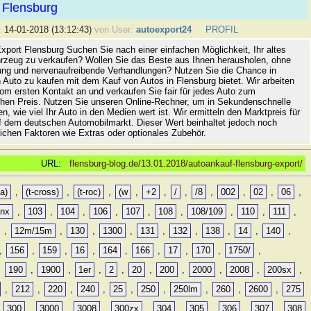
 Flensburg
:
14-01-2018 (13:12:43)
von User:
autoexport24
PROFIL
xport Flensburg Suchen Sie nach einer einfachen Möglichkeit, Ihr altes
rzeug zu verkaufen? Wollen Sie das Beste aus Ihnen herausholen, ohne
ung und nervenaufreibende Verhandlungen? Nutzen Sie die Chance in
 Auto zu kaufen mit dem Kauf von Autos in Flensburg bietet. Wir arbeiten
vom ersten Kontakt an und verkaufen Sie fair für jedes Auto zum
hen Preis. Nutzen Sie unseren Online-Rechner, um in Sekundenschnelle
n, wie viel Ihr Auto in den Medien wert ist. Wir ermitteln den Marktpreis für
uf dem deutschen Automobilmarkt. Dieser Wert beinhaltet jedoch noch
lichen Faktoren wie Extras oder optionales Zubehör.
URL:
flensburg-blog.de/13.01.2018/autoankauf-flensburg-export/
a)
,
(t-cross)
,
(t-roc)
,
(w
,
+2
,
/
,
/8
,
002
,
02
,
06
,
0nx
,
103
,
104
,
106
,
107
,
108
,
108/109
,
110
,
111
,
,
12m/15m
,
130
,
1300
,
131
,
132
,
138
,
14
,
140
,
,
156
,
159
,
16
,
164
,
166
,
17
,
170
,
1750/
,
,
190
,
1900
,
1er
,
2
,
20
,
200
,
2000
,
2008
,
200sx
,
,
212
,
220
,
240
,
25
,
250
,
250lm
,
260
,
2600
,
275
,
300
,
3000
,
3008
,
300zx
,
304
,
305
,
306
,
307
,
308