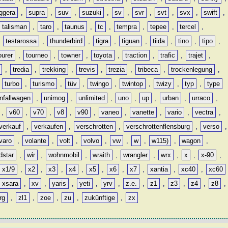
ggera
,
supra
,
suv
,
suzuki
,
sv
,
svr
,
svt
,
svx
,
swift
,
talisman
,
taro
,
taunus
,
tc
,
tempra
,
tepee
,
tercel
,
,
testarossa
,
thunderbird
,
tigra
,
tiguan
,
tiida
,
tino
,
tipo
,
ourer
,
tourneo
,
towner
,
toyota
,
traction
,
trafic
,
trajet
,
,
tredia
,
trekking
,
trevis
,
trezia
,
tribeca
,
trockenlegung
,
,
turbo
,
turismo
,
tüv
,
twingo
,
twintop
,
twizy
,
typ
,
type
nfallwagen
,
unimog
,
unlimited
,
uno
,
up
,
urban
,
urraco
,
,
v60
,
v70
,
v8
,
v90
,
vaneo
,
vanette
,
vario
,
vectra
,
verkauf
,
verkaufen
,
verschrotten
,
verschrottenflensburg
,
verso
,
varo
,
volante
,
volt
,
volvo
,
vw
,
w
,
w115)
,
wagon
,
dstar
,
wir
,
wohnmobil
,
wraith
,
wrangler
,
wrx
,
x
,
x-90
,
x1/9
,
x2
,
x3
,
x4
,
x5
,
x6
,
x7
,
xantia
,
xc40
,
xc60
xsara
,
xv
,
yaris
,
yeti
,
yrv
,
z.e.
,
z1
,
z3
,
z4
,
z8
,
rg
,
zl1
,
zoe
,
zu
,
zukünftige
,
zx