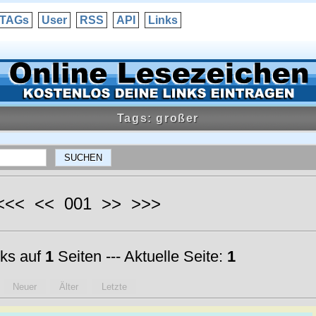
TAGs
User
RSS
API
Links
Tags: großer
 <<< << 001 >> >>>
ks auf
1
Seiten --- Aktuelle Seite:
1
Neuer
Älter
Letzte