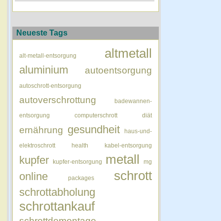
Neueste Tags
altmetall
alt-metall-entsorgung
aluminium
autoentsorgung
autoschrott-entsorgung
autoverschrottung
badewannen-
entsorgung
computerschrott
diät
gesundheit
ernährung
haus-und-
elektroschrott
health
kabel-entsorgung
metall
kupfer
kupfer-entsorgung
mg
schrott
online
packages
schrottabholung
schrottankauf
schrottdemontage