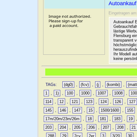
Autoankauf
Eingetragen am
Autoankauf E
Gebrauchtfah
lästige Werb
Flensburg ein
transparent 
höchstmöglic
herauszufinde
Ihr Modell a
keine persön
TAGs:
(dg0)
,
(fcv)
,
(j
,
(kombi)
,
(matt
1
,
1)
,
100
,
1000
,
1007
,
1008
,
10
114
,
12
,
121
,
123
,
124
,
126
,
127
145
,
146
,
147
,
15
,
1500/1600
,
155
17m/20m/23m/26m
,
18
,
181
,
183
,
19
203
,
204
,
205
,
206
,
207
,
208
,
21
,
288
,
29
,
2cv
,
2er
,
3
,
3/20
,
30