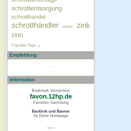
schrottentsorgung
schrotthandel
schrotthändler
zink
umrah
zinn
Populäre Tags
→
Empfehlung
...
Information
Bookmark Verzeichnis
favon.12hp.de
Favoriten Sammlung
Backlink und Banner
für Deine Homepage
* * *