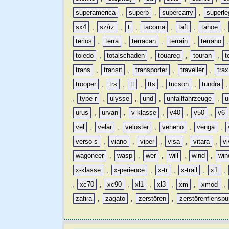
superamerica
,
superb
,
supercarry
,
superle
sx4
,
sz/rz
,
t
,
tacoma
,
taft
,
tahoe
,
terios
,
terra
,
terracan
,
terrain
,
terrano
toledo
,
totalschaden
,
touareg
,
touran
,
t
trans
,
transit
,
transporter
,
traveller
,
trax
trooper
,
trs
,
tt
,
tts
,
tucson
,
tundra
,
type-r
,
ulysse
,
und
,
unfallfahrzeuge
,
u
urus
,
urvan
,
v-klasse
,
v40
,
v50
,
v6
vel
,
velar
,
veloster
,
veneno
,
venga
,
verso-s
,
viano
,
viper
,
visa
,
vitara
,
vi
wagoneer
,
wasp
,
wer
,
will
,
wind
,
win
x-klasse
,
x-perience
,
x-tr
,
x-trail
,
x1
,
,
xc70
,
xc90
,
xl1
,
xl3
,
xm
,
xmod
,
zafira
,
zagato
,
zerstören
,
zerstörenflensbu