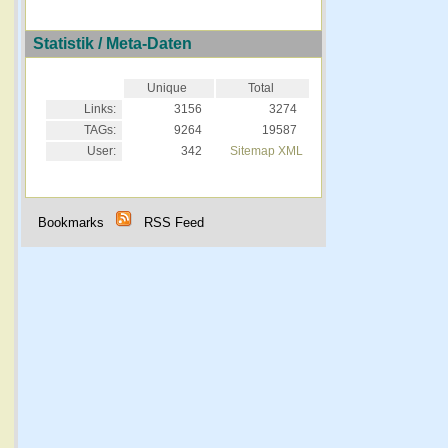
Statistik / Meta-Daten
Unique
Total
Links:
3156
3274
TAGs:
9264
19587
User:
342
Sitemap XML
Bookmarks
RSS Feed