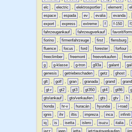
elc
,
electric
,
elektrosportler
,
element
,
e
espace
,
espada
,
ev
,
evalia
,
evanda
,
export
,
express
,
extreme
,
f
,
f-150
,
f
fahrzeugankauf
,
fahrzeugverkauf
,
favorit/for
fiorino
,
firmenfahrzeuge
,
first
,
flensburg
fluence
,
focus
,
ford
,
forester
,
forfour
freeclimber
,
freemont
,
freeverkaufen
,
front
g
,
g-klasse
,
g-tron
,
g93a
,
galant
,
ga
genesis
,
getriebeschaden
,
getz
,
ghost
,
glt
,
golf
,
gran
,
granada
,
grand
,
gran
,
gt-r
,
gt2
,
gt3
,
gt350
,
gt4
,
gt86
,
gto/ankauf
,
gto/verkaufen
,
gts
,
gtv
,
h
honda
,
hr-v
,
huracán
,
hyundai
,
i-road
ignis
,
ihr
,
iltis
,
impreza
,
inca
,
infiniti
iq
,
is
,
isetta
,
islero
,
isuzu
,
italia
,
jazz
,
jeep
,
jetta
,
jetztautoverkaufen
,
ji