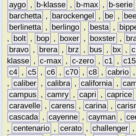
aygo
,
b-klasse
,
b-max
,
b-serie
barchetta
,
barockengel
,
be
,
be
berlinetta
,
berlingo
,
besta
,
bipp
,
bolt
,
bop
,
boxer
,
boxster
,
br
bravo
,
brera
,
brz
,
bus
,
bx
,
c
klasse
,
c-max
,
c-zero
,
c1
,
c15
c4
,
c5
,
c6
,
c70
,
c8
,
cabrio
,
caliber
,
calibra
,
california
,
cam
campus
,
camry
,
capri
,
caprice
caravelle
,
carens
,
carina
,
cari
cascada
,
cayenne
,
cayman
,
ce
,
centenario
,
cerato
,
challenger