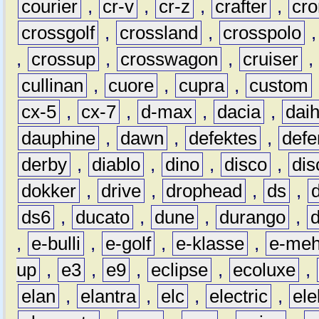
courier
,
cr-v
,
cr-z
,
crafter
,
cr
crossgolf
,
crossland
,
crosspolo
,
crossup
,
crosswagon
,
cruiser
,
cullinan
,
cuore
,
cupra
,
custom
cx-5
,
cx-7
,
d-max
,
dacia
,
dai
dauphine
,
dawn
,
defektes
,
defe
derby
,
diablo
,
dino
,
disco
,
dis
dokker
,
drive
,
drophead
,
ds
,
ds6
,
ducato
,
dune
,
durango
,
,
e-bulli
,
e-golf
,
e-klasse
,
e-meh
up
,
e3
,
e9
,
eclipse
,
ecoluxe
,
elan
,
elantra
,
elc
,
electric
,
ele