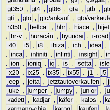
gt350
,
gt4
,
gt86
,
gta
,
gtb
,
gt
gti
,
gto
,
gto/ankauf
,
gto/verkauf
h350
,
hellcat
,
hhr
,
hiace
,
hijet
,
hr-v
,
huracán
,
hyundai
,
i-road
i40
,
i5
,
i8
,
ibiza
,
ich
,
idea
,
,
inca
,
infiniti
,
infinti
,
insight
,
i
,
ion
,
ioniq
,
iq
,
is
,
isetta
,
isl
ix20
,
ix25
,
ix35
,
ix55
,
j1
,
j5
jeep
,
jetta
,
jetztautoverkaufen
,
juke
,
jumper
,
jumpy
,
junior
,
j
kadett
,
kadjar
,
käfer
,
kalos
,
k
karmann-ghia
,
karoq
,
kaufen
,
k