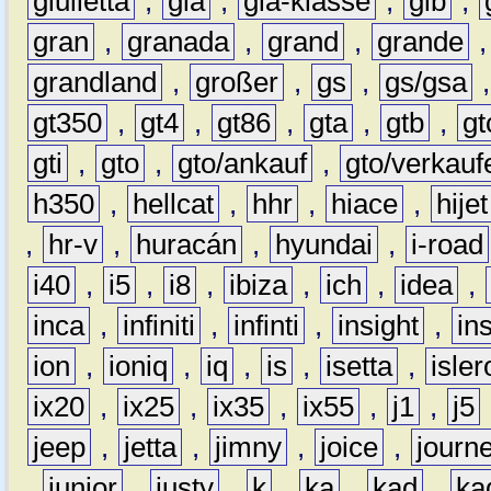
giulietta
,
gla
,
gla-klasse
,
glb
,
gran
,
granada
,
grand
,
grande
grandland
,
großer
,
gs
,
gs/gsa
gt350
,
gt4
,
gt86
,
gta
,
gtb
,
gt
gti
,
gto
,
gto/ankauf
,
gto/verkauf
h350
,
hellcat
,
hhr
,
hiace
,
hijet
,
hr-v
,
huracán
,
hyundai
,
i-road
i40
,
i5
,
i8
,
ibiza
,
ich
,
idea
,
inca
,
infiniti
,
infinti
,
insight
,
in
ion
,
ioniq
,
iq
,
is
,
isetta
,
isler
ix20
,
ix25
,
ix35
,
ix55
,
j1
,
j5
jeep
,
jetta
,
jimny
,
joice
,
journ
,
junior
,
justy
,
k
,
ka
,
kad
,
ka