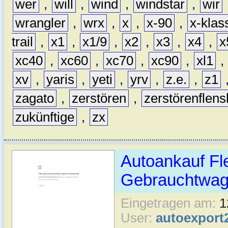
wer
,
will
,
wind
,
windstar
,
wir
wrangler
,
wrx
,
x
,
x-90
,
x-klas
trail
,
x1
,
x1/9
,
x2
,
x3
,
x4
,
x
xc40
,
xc60
,
xc70
,
xc90
,
xl1
,
xv
,
yaris
,
yeti
,
yrv
,
z.e.
,
z1
zagato
,
zerstören
,
zerstörenflen
zukünftige
,
zx
Autoankauf Fl
Gebrauchtwage
Eingetragen am:
1
User:
autoexport