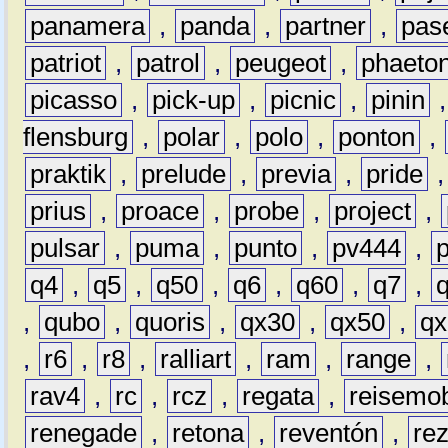
panamera
,
panda
,
partner
,
pas
patriot
,
patrol
,
peugeot
,
phaeto
picasso
,
pick-up
,
picnic
,
pinin
flensburg
,
polar
,
polo
,
ponton
,
praktik
,
prelude
,
previa
,
pride
prius
,
proace
,
probe
,
project
,
pulsar
,
puma
,
punto
,
pv444
,
q4
,
q5
,
q50
,
q6
,
q60
,
q7
,
,
qubo
,
quoris
,
qx30
,
qx50
,
qx
,
r6
,
r8
,
ralliart
,
ram
,
range
,
rav4
,
rc
,
rcz
,
regata
,
reisemob
renegade
,
retona
,
reventón
,
re