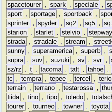
spacetourer
,
spark
,
speciale
,
s
sport
,
sportage
,
sportback
,
spo
sprinter
,
spyder
,
sq2
,
sq5
,
sq
starion
,
starlet
,
stelvio
,
stepwa
strada
,
stradale
,
stream
,
street
sunny
,
superamerica
,
superb
,
supra
,
suv
,
suzuki
,
sv
,
svr
,
sz/rz
,
t
,
tacoma
,
taft
,
tahoe
,
tc
,
tempra
,
tepee
,
tercel
,
teri
terrain
,
terrano
,
testarossa
,
thu
tiida
,
tino
,
tipo
,
toledo
,
totals
tourer
,
tourneo
,
towner
,
toyota