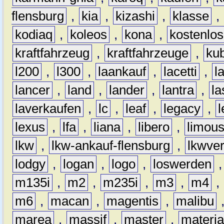
flensburg
,
kia
,
kizashi
,
klasse
,
kodiaq
,
koleos
,
kona
,
kostenlos
kraftfahrzeug
,
kraftfahrzeuge
,
kub
l200
,
l300
,
laankauf
,
lacetti
,
l
lancer
,
land
,
lander
,
lantra
,
la
laverkaufen
,
lc
,
leaf
,
legacy
,
lexus
,
lfa
,
liana
,
libero
,
limous
lkw
,
lkw-ankauf-flensburg
,
lkwver
lodgy
,
logan
,
logo
,
loswerden
m135i
,
m2
,
m235i
,
m3
,
m4
,
m6
,
macan
,
magentis
,
malibu
marea
,
massif
,
master
,
materi