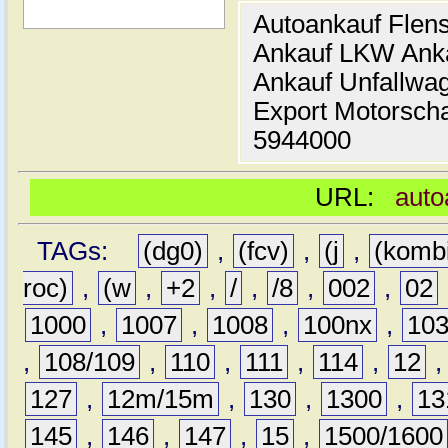
Autoankauf Flen
Ankauf LKW Ank
Ankauf Unfallwa
Export Motorsch
5944000
URL:
auto
TAGs:
(dg0)
,
(fcv)
,
(j
,
(komb
roc)
,
(w
,
+2
,
/
,
/8
,
002
,
02
1000
,
1007
,
1008
,
100nx
,
10
,
108/109
,
110
,
111
,
114
,
12
127
,
12m/15m
,
130
,
1300
,
13
145
,
146
,
147
,
15
,
1500/1600