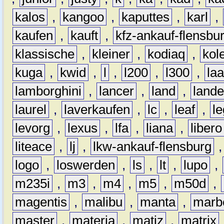
kalos
,
kangoo
,
kaputtes
,
karl
,
kaufen
,
kauft
,
kfz-ankauf-flensbu
klassische
,
kleiner
,
kodiaq
,
kol
kuga
,
kwid
,
l
,
l200
,
l300
,
la
lamborghini
,
lancer
,
land
,
lande
laurel
,
laverkaufen
,
lc
,
leaf
,
l
levorg
,
lexus
,
lfa
,
liana
,
libero
liteace
,
lj
,
lkw-ankauf-flensburg
logo
,
loswerden
,
ls
,
lt
,
lupo
,
m235i
,
m3
,
m4
,
m5
,
m50d
,
magentis
,
malibu
,
manta
,
marb
master
,
materia
,
matiz
,
matrix