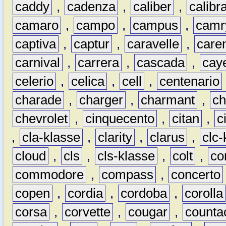
caddy
,
cadenza
,
caliber
,
calibr
camaro
,
campo
,
campus
,
camr
captiva
,
captur
,
caravelle
,
care
carnival
,
carrera
,
cascada
,
cay
celerio
,
celica
,
cell
,
centenario
charade
,
charger
,
charmant
,
ch
chevrolet
,
cinquecento
,
citan
,
c
,
cla-klasse
,
clarity
,
clarus
,
clc-
cloud
,
cls
,
cls-klasse
,
colt
,
c
commodore
,
compass
,
concerto
copen
,
cordia
,
cordoba
,
corolla
corsa
,
corvette
,
cougar
,
counta