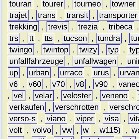
touran
,
tourer
,
tourneo
,
towner
trajet
,
trans
,
transit
,
transporter
trekking
,
trevis
,
trezia
,
tribeca
trs
,
tt
,
tts
,
tucson
,
tundra
,
tu
twingo
,
twintop
,
twizy
,
typ
,
ty
unfallfahrzeuge
,
unfallwagen
,
un
up
,
urban
,
urraco
,
urus
,
urva
v6
,
v60
,
v70
,
v8
,
v90
,
vane
,
vel
,
velar
,
veloster
,
veneno
,
verkaufen
,
verschrotten
,
verschro
verso-s
,
viano
,
viper
,
visa
,
vi
volt
,
volvo
,
vw
,
w
,
w115)
,
w