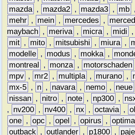
mazda
,
mazda2
,
mazda3
,
mb
mehr
,
mein
,
mercedes
,
merce
maybach
,
meriva
,
micra
,
midi
mit
,
mito
,
mitsubishi
,
miura
,
modelle
,
modus
,
mokka
,
mond
montreal
,
monza
,
motorschaden
mpv
,
mr2
,
multipla
,
murano
,
mx-5
,
n
,
navara
,
nemo
,
neue
nissan
,
nitro
,
note
,
np300
,
ns
,
nv200
,
nv400
,
nx
,
octavia
,
o
one
,
opc
,
opel
,
opirus
,
optim
outback
,
outlander
,
p1800
,
paje