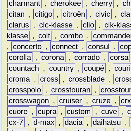
charmant
,
cherokee
,
cherry
,
ch
citan
,
citigo
,
citroën
,
civic
,
cla
clarus
,
clc-klasse
,
clio
,
clk-kla
klasse
,
colt
,
combo
,
commande
,
concerto
,
connect
,
consul
,
co
corolla
,
corona
,
corrado
,
corsa
countach
,
country
,
coupé
,
couri
croma
,
cross
,
crossblade
,
cros
crosspolo
,
crosstouran
,
crosstou
crosswagon
,
cruiser
,
cruze
,
cr
cuore
,
cupra
,
custom
,
cuve
,
cx-7
,
d-max
,
dacia
,
daihatsu
,