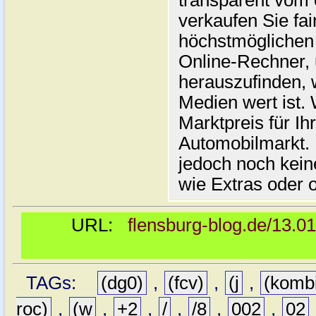
transparent vom 
verkaufen Sie fai
höchstmöglichen 
Online-Rechner,
herauszufinden, w
Medien wert ist. 
Marktpreis für I
Automobilmarkt. 
jedoch noch kein
wie Extras oder 
URL:
flensburg-blog.de/13.0
TAGs:
(dg0)
,
(fcv)
,
(j
,
(komb
roc)
,
(w
,
+2
,
/
,
/8
,
002
,
02