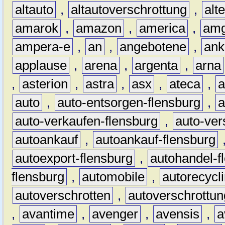
altauto
,
altautoverschrottung
,
alt
amarok
,
amazon
,
america
,
am
ampera-e
,
an
,
angebotene
,
ank
applause
,
arena
,
argenta
,
arna
,
asterion
,
astra
,
asx
,
ateca
,
a
auto
,
auto-entsorgen-flensburg
,
a
auto-verkaufen-flensburg
,
auto-ver
autoankauf
,
autoankauf-flensburg
autoexport-flensburg
,
autohandel-f
flensburg
,
automobile
,
autorecycl
autoverschrotten
,
autoverschrottun
,
avantime
,
avenger
,
avensis
,
a