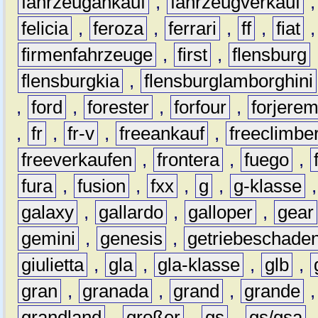
fahrzeugankauf
,
fahrzeugverkauf
felicia
,
feroza
,
ferrari
,
ff
,
fiat
firmenfahrzeuge
,
first
,
flensburg
flensburgkia
,
flensburglamborghini
,
ford
,
forester
,
forfour
,
forjere
,
fr
,
fr-v
,
freeankauf
,
freeclimbe
freeverkaufen
,
frontera
,
fuego
,
fura
,
fusion
,
fxx
,
g
,
g-klasse
galaxy
,
gallardo
,
galloper
,
gear
gemini
,
genesis
,
getriebeschade
giulietta
,
gla
,
gla-klasse
,
glb
,
gran
,
granada
,
grand
,
grande
grandland
,
großer
,
gs
,
gs/gsa