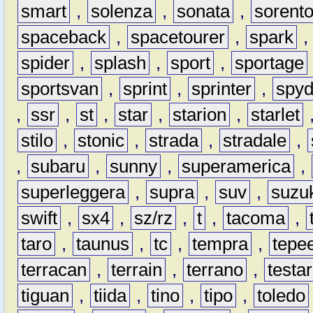
smart
,
solenza
,
sonata
,
sorent
spaceback
,
spacetourer
,
spark
spider
,
splash
,
sport
,
sportage
sportsvan
,
sprint
,
sprinter
,
spyd
,
ssr
,
st
,
star
,
starion
,
starlet
stilo
,
stonic
,
strada
,
stradale
,
,
subaru
,
sunny
,
superamerica
,
superleggera
,
supra
,
suv
,
suzu
swift
,
sx4
,
sz/rz
,
t
,
tacoma
,
taro
,
taunus
,
tc
,
tempra
,
tepe
terracan
,
terrain
,
terrano
,
testa
tiguan
,
tiida
,
tino
,
tipo
,
toledo