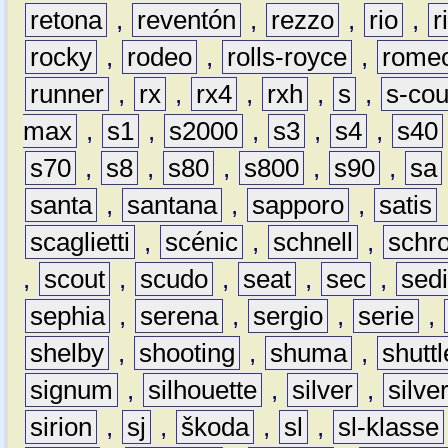
retona
,
reventón
,
rezzo
,
rio
,
r
rocky
,
rodeo
,
rolls-royce
,
rome
runner
,
rx
,
rx4
,
rxh
,
s
,
s-co
max
,
s1
,
s2000
,
s3
,
s4
,
s40
s70
,
s8
,
s80
,
s800
,
s90
,
sa
santa
,
santana
,
sapporo
,
satis
scaglietti
,
scénic
,
schnell
,
schro
,
scout
,
scudo
,
seat
,
sec
,
sedi
sephia
,
serena
,
sergio
,
serie
,
shelby
,
shooting
,
shuma
,
shuttl
signum
,
silhouette
,
silver
,
silve
sirion
,
sj
,
škoda
,
sl
,
sl-klasse