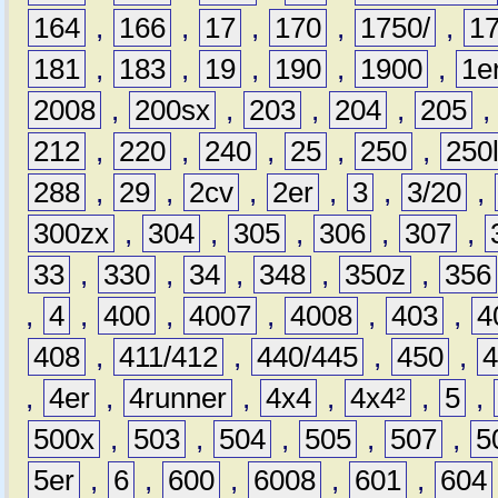
164
,
166
,
17
,
170
,
1750/
,
1
181
,
183
,
19
,
190
,
1900
,
1e
2008
,
200sx
,
203
,
204
,
205
212
,
220
,
240
,
25
,
250
,
250
288
,
29
,
2cv
,
2er
,
3
,
3/20
,
300zx
,
304
,
305
,
306
,
307
,
33
,
330
,
34
,
348
,
350z
,
356
,
4
,
400
,
4007
,
4008
,
403
,
4
408
,
411/412
,
440/445
,
450
,
,
4er
,
4runner
,
4x4
,
4x4²
,
5
,
500x
,
503
,
504
,
505
,
507
,
5
5er
,
6
,
600
,
6008
,
601
,
604