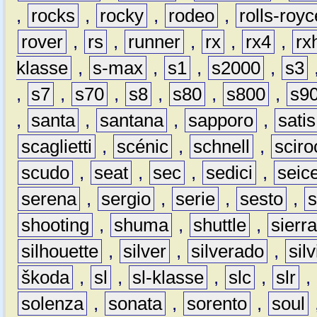
,
rocks
,
rocky
,
rodeo
,
rolls-royc
rover
,
rs
,
runner
,
rx
,
rx4
,
rx
klasse
,
s-max
,
s1
,
s2000
,
s3
,
s7
,
s70
,
s8
,
s80
,
s800
,
s9
,
santa
,
santana
,
sapporo
,
satis
scaglietti
,
scénic
,
schnell
,
sciro
scudo
,
seat
,
sec
,
sedici
,
seic
serena
,
sergio
,
serie
,
sesto
,
shooting
,
shuma
,
shuttle
,
sierr
silhouette
,
silver
,
silverado
,
silv
škoda
,
sl
,
sl-klasse
,
slc
,
slr
,
solenza
,
sonata
,
sorento
,
soul