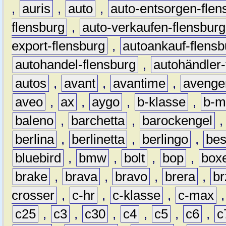
,
auris
,
auto
,
auto-entsorgen-flen
flensburg
,
auto-verkaufen-flensburg
export-flensburg
,
autoankauf-flensb
autohandel-flensburg
,
autohändler-
autos
,
avant
,
avantime
,
avenge
aveo
,
ax
,
aygo
,
b-klasse
,
b-m
baleno
,
barchetta
,
barockengel
berlina
,
berlinetta
,
berlingo
,
bes
bluebird
,
bmw
,
bolt
,
bop
,
box
brake
,
brava
,
bravo
,
brera
,
br
crosser
,
c-hr
,
c-klasse
,
c-max
c25
,
c3
,
c30
,
c4
,
c5
,
c6
,
c