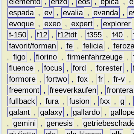
elemento
,
enzo
,
eos
,
epica
,
e
espada
,
ev
,
evalia
,
evanda
,
e
evoque
,
exeo
,
expert
,
explorer
f-150
,
f12
,
f12tdf
,
f355
,
f40
,
favorit/forman
,
fe
,
felicia
,
feroz
,
figo
,
fiorino
,
firmenfahrzeuge
,
fluence
,
focus
,
ford
,
forester
,
formore
,
fortwo
,
fox
,
fr
,
fr-v
,
freemont
,
freeverkaufen
,
frontera
fullback
,
fura
,
fusion
,
fxx
,
g
,
galant
,
galaxy
,
gallardo
,
gallop
,
gemini
,
genesis
,
getriebeschad