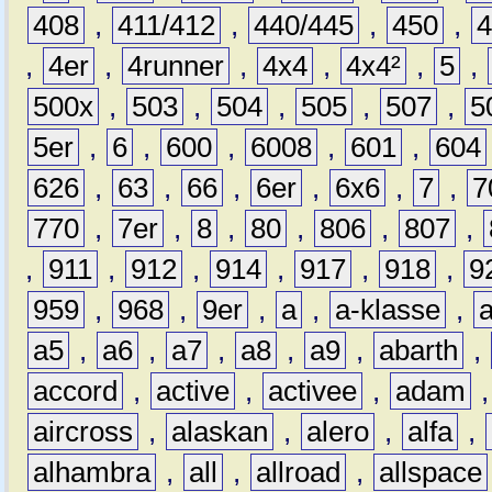
408
,
411/412
,
440/445
,
450
,
,
4er
,
4runner
,
4x4
,
4x4²
,
5
,
500x
,
503
,
504
,
505
,
507
,
5
5er
,
6
,
600
,
6008
,
601
,
604
626
,
63
,
66
,
6er
,
6x6
,
7
,
7
770
,
7er
,
8
,
80
,
806
,
807
,
,
911
,
912
,
914
,
917
,
918
,
9
959
,
968
,
9er
,
a
,
a-klasse
,
a5
,
a6
,
a7
,
a8
,
a9
,
abarth
,
accord
,
active
,
activee
,
adam
aircross
,
alaskan
,
alero
,
alfa
,
alhambra
,
all
,
allroad
,
allspace