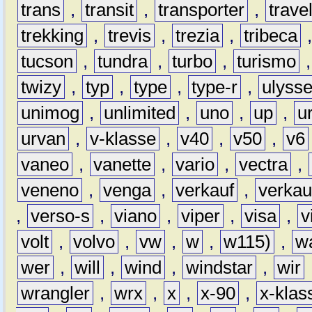
trans
,
transit
,
transporter
,
travel
trekking
,
trevis
,
trezia
,
tribeca
tucson
,
tundra
,
turbo
,
turismo
twizy
,
typ
,
type
,
type-r
,
ulyss
unimog
,
unlimited
,
uno
,
up
,
u
urvan
,
v-klasse
,
v40
,
v50
,
v6
vaneo
,
vanette
,
vario
,
vectra
,
veneno
,
venga
,
verkauf
,
verkau
,
verso-s
,
viano
,
viper
,
visa
,
v
volt
,
volvo
,
vw
,
w
,
w115)
,
w
wer
,
will
,
wind
,
windstar
,
wir
wrangler
,
wrx
,
x
,
x-90
,
x-klas