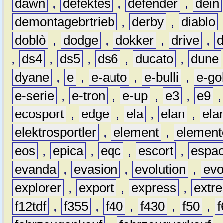
dawn
,
defektes
,
defender
,
dein
demontagebrtrieb
,
derby
,
diablo
doblò
,
dodge
,
dokker
,
drive
,
,
ds4
,
ds5
,
ds6
,
ducato
,
dune
dyane
,
e
,
e-auto
,
e-bulli
,
e-gol
e-serie
,
e-tron
,
e-up
,
e3
,
e9
ecosport
,
edge
,
ela
,
elan
,
ela
elektrosportler
,
element
,
element
eos
,
epica
,
eqc
,
escort
,
espa
evanda
,
evasion
,
evolution
,
ev
explorer
,
export
,
express
,
extr
f12tdf
,
f355
,
f40
,
f430
,
f50
,
f