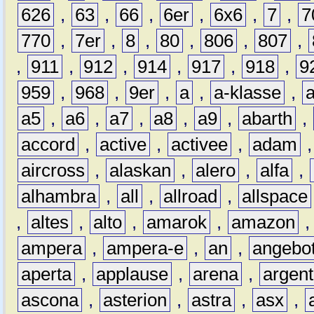
626
,
63
,
66
,
6er
,
6x6
,
7
,
7
770
,
7er
,
8
,
80
,
806
,
807
,
,
911
,
912
,
914
,
917
,
918
,
9
959
,
968
,
9er
,
a
,
a-klasse
,
a5
,
a6
,
a7
,
a8
,
a9
,
abarth
,
accord
,
active
,
activee
,
adam
aircross
,
alaskan
,
alero
,
alfa
,
alhambra
,
all
,
allroad
,
allspace
,
altes
,
alto
,
amarok
,
amazon
ampera
,
ampera-e
,
an
,
angebo
aperta
,
applause
,
arena
,
argen
ascona
,
asterion
,
astra
,
asx
,