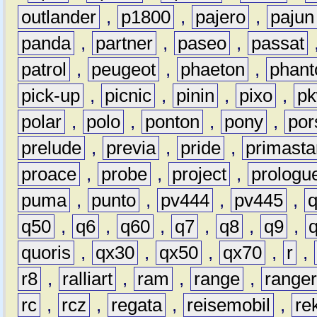
outlander
,
p1800
,
pajero
,
pajun
panda
,
partner
,
paseo
,
passat
patrol
,
peugeot
,
phaeton
,
phan
pick-up
,
picnic
,
pinin
,
pixo
,
p
polar
,
polo
,
ponton
,
pony
,
por
prelude
,
previa
,
pride
,
primasta
proace
,
probe
,
project
,
prologu
puma
,
punto
,
pv444
,
pv445
,
q50
,
q6
,
q60
,
q7
,
q8
,
q9
,
quoris
,
qx30
,
qx50
,
qx70
,
r
,
r8
,
ralliart
,
ram
,
range
,
range
rc
,
rcz
,
regata
,
reisemobil
,
re