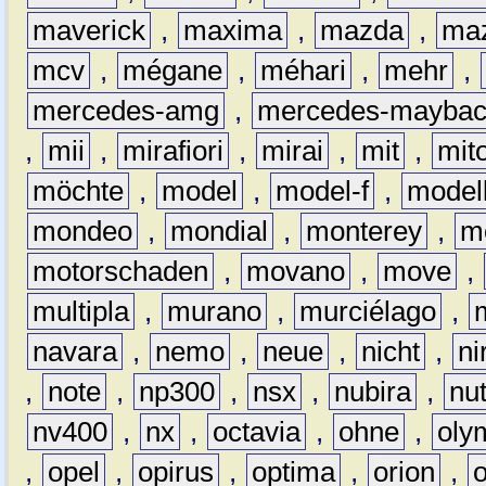
maverick
,
maxima
,
mazda
,
ma
mcv
,
mégane
,
méhari
,
mehr
,
mercedes-amg
,
mercedes-mayba
,
mii
,
mirafiori
,
mirai
,
mit
,
mit
möchte
,
model
,
model-f
,
model
mondeo
,
mondial
,
monterey
,
m
motorschaden
,
movano
,
move
,
multipla
,
murano
,
murciélago
,
navara
,
nemo
,
neue
,
nicht
,
ni
,
note
,
np300
,
nsx
,
nubira
,
nu
nv400
,
nx
,
octavia
,
ohne
,
oly
,
opel
,
opirus
,
optima
,
orion
,