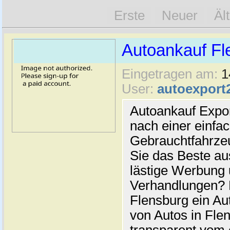
Erste
Neuer
Äl
Autoankauf Fl
Eingetragen am:
1
User:
autoexport
Autoankauf Expo
nach einer einfac
Gebrauchtfahrze
Sie das Beste au
lästige Werbung
Verhandlungen? 
Flensburg ein Au
von Autos in Flen