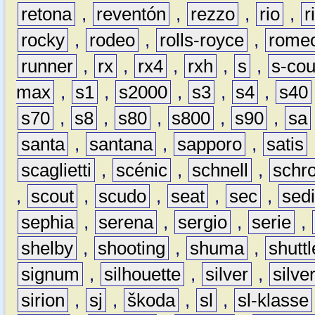
retona
,
reventón
,
rezzo
,
rio
,
r
rocky
,
rodeo
,
rolls-royce
,
rome
runner
,
rx
,
rx4
,
rxh
,
s
,
s-co
max
,
s1
,
s2000
,
s3
,
s4
,
s40
s70
,
s8
,
s80
,
s800
,
s90
,
sa
santa
,
santana
,
sapporo
,
satis
scaglietti
,
scénic
,
schnell
,
schro
,
scout
,
scudo
,
seat
,
sec
,
sedi
sephia
,
serena
,
sergio
,
serie
,
shelby
,
shooting
,
shuma
,
shuttl
signum
,
silhouette
,
silver
,
silve
sirion
,
sj
,
škoda
,
sl
,
sl-klasse