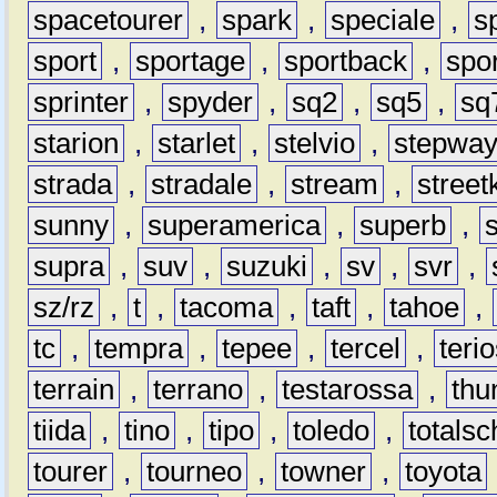
spacetourer
,
spark
,
speciale
,
s
sport
,
sportage
,
sportback
,
spo
sprinter
,
spyder
,
sq2
,
sq5
,
sq
starion
,
starlet
,
stelvio
,
stepwa
strada
,
stradale
,
stream
,
street
sunny
,
superamerica
,
superb
,
supra
,
suv
,
suzuki
,
sv
,
svr
,
sz/rz
,
t
,
tacoma
,
taft
,
tahoe
,
tc
,
tempra
,
tepee
,
tercel
,
teri
terrain
,
terrano
,
testarossa
,
thu
tiida
,
tino
,
tipo
,
toledo
,
totals
tourer
,
tourneo
,
towner
,
toyota