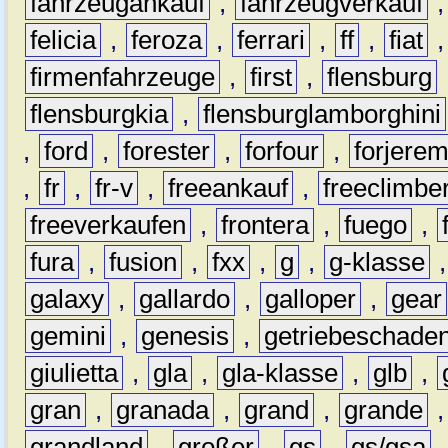
fahrzeugankauf
,
fahrzeugverkauf
felicia
,
feroza
,
ferrari
,
ff
,
fiat
firmenfahrzeuge
,
first
,
flensburg
flensburgkia
,
flensburglamborghini
,
ford
,
forester
,
forfour
,
forjere
,
fr
,
fr-v
,
freeankauf
,
freeclimbe
freeverkaufen
,
frontera
,
fuego
,
fura
,
fusion
,
fxx
,
g
,
g-klasse
galaxy
,
gallardo
,
galloper
,
gear
gemini
,
genesis
,
getriebeschade
giulietta
,
gla
,
gla-klasse
,
glb
,
gran
,
granada
,
grand
,
grande
grandland
,
großer
,
gs
,
gs/gsa