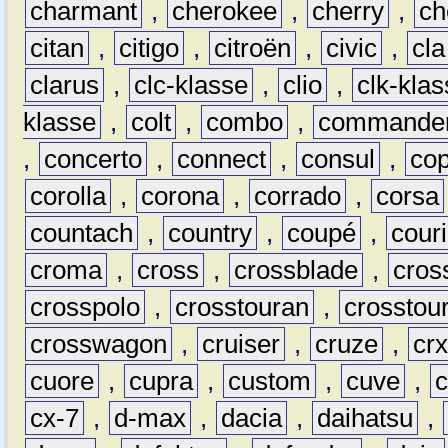
charmant
,
cherokee
,
cherry
,
ch
citan
,
citigo
,
citroën
,
civic
,
cla
clarus
,
clc-klasse
,
clio
,
clk-kla
klasse
,
colt
,
combo
,
commande
,
concerto
,
connect
,
consul
,
co
corolla
,
corona
,
corrado
,
corsa
countach
,
country
,
coupé
,
couri
croma
,
cross
,
crossblade
,
cros
crosspolo
,
crosstouran
,
crosstou
crosswagon
,
cruiser
,
cruze
,
cr
cuore
,
cupra
,
custom
,
cuve
,
cx-7
,
d-max
,
dacia
,
daihatsu
,