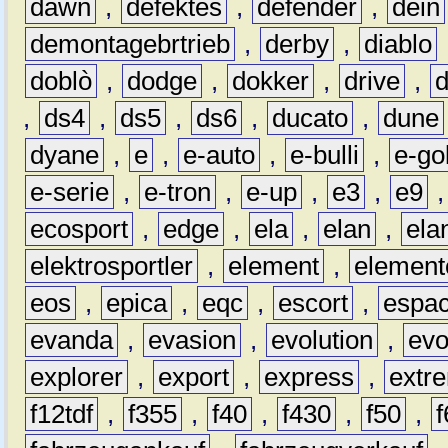
dawn
,
defektes
,
defender
,
dein
demontagebrtrieb
,
derby
,
diablo
doblò
,
dodge
,
dokker
,
drive
,
,
ds4
,
ds5
,
ds6
,
ducato
,
dune
dyane
,
e
,
e-auto
,
e-bulli
,
e-gol
e-serie
,
e-tron
,
e-up
,
e3
,
e9
ecosport
,
edge
,
ela
,
elan
,
ela
elektrosportler
,
element
,
element
eos
,
epica
,
eqc
,
escort
,
espa
evanda
,
evasion
,
evolution
,
ev
explorer
,
export
,
express
,
extr
f12tdf
,
f355
,
f40
,
f430
,
f50
,
f