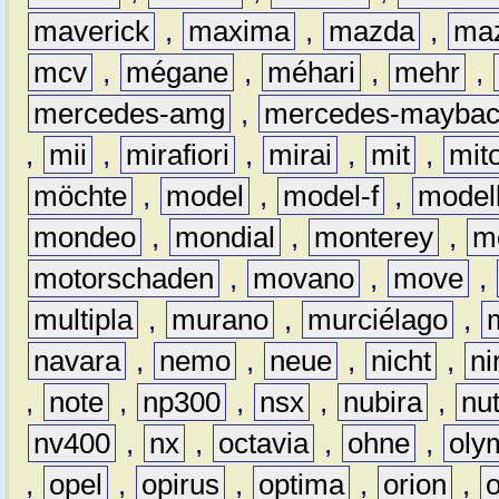
maverick
,
maxima
,
mazda
,
ma
mcv
,
mégane
,
méhari
,
mehr
,
mercedes-amg
,
mercedes-mayba
,
mii
,
mirafiori
,
mirai
,
mit
,
mit
möchte
,
model
,
model-f
,
model
mondeo
,
mondial
,
monterey
,
m
motorschaden
,
movano
,
move
,
multipla
,
murano
,
murciélago
,
navara
,
nemo
,
neue
,
nicht
,
ni
,
note
,
np300
,
nsx
,
nubira
,
nu
nv400
,
nx
,
octavia
,
ohne
,
oly
,
opel
,
opirus
,
optima
,
orion
,