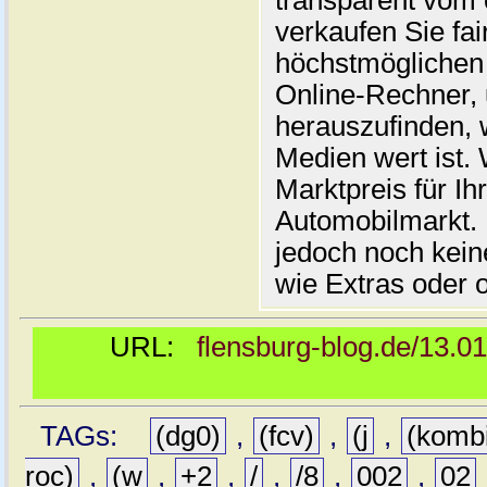
transparent vom 
verkaufen Sie fai
höchstmöglichen 
Online-Rechner,
herauszufinden, w
Medien wert ist. 
Marktpreis für I
Automobilmarkt. 
jedoch noch kein
wie Extras oder 
URL:
flensburg-blog.de/13.0
TAGs:
(dg0)
,
(fcv)
,
(j
,
(komb
roc)
,
(w
,
+2
,
/
,
/8
,
002
,
02