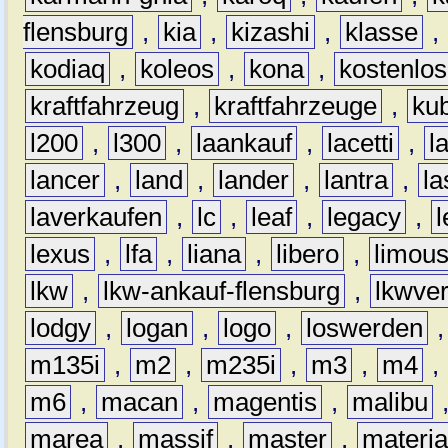
flensburg
,
kia
,
kizashi
,
klasse
,
kodiaq
,
koleos
,
kona
,
kostenlos
kraftfahrzeug
,
kraftfahrzeuge
,
kub
l200
,
l300
,
laankauf
,
lacetti
,
l
lancer
,
land
,
lander
,
lantra
,
la
laverkaufen
,
lc
,
leaf
,
legacy
,
lexus
,
lfa
,
liana
,
libero
,
limous
lkw
,
lkw-ankauf-flensburg
,
lkwver
lodgy
,
logan
,
logo
,
loswerden
m135i
,
m2
,
m235i
,
m3
,
m4
,
m6
,
macan
,
magentis
,
malibu
marea
,
massif
,
master
,
materi