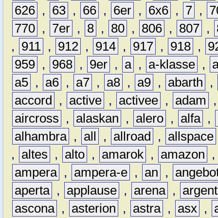
626
,
63
,
66
,
6er
,
6x6
,
7
,
7
770
,
7er
,
8
,
80
,
806
,
807
,
,
911
,
912
,
914
,
917
,
918
,
9
959
,
968
,
9er
,
a
,
a-klasse
,
a5
,
a6
,
a7
,
a8
,
a9
,
abarth
,
accord
,
active
,
activee
,
adam
aircross
,
alaskan
,
alero
,
alfa
,
alhambra
,
all
,
allroad
,
allspace
,
altes
,
alto
,
amarok
,
amazon
ampera
,
ampera-e
,
an
,
angebo
aperta
,
applause
,
arena
,
argen
ascona
,
asterion
,
astra
,
asx
,