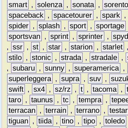
smart
,
solenza
,
sonata
,
sorent
spaceback
,
spacetourer
,
spark
spider
,
splash
,
sport
,
sportage
sportsvan
,
sprint
,
sprinter
,
spyd
,
ssr
,
st
,
star
,
starion
,
starlet
stilo
,
stonic
,
strada
,
stradale
,
,
subaru
,
sunny
,
superamerica
,
superleggera
,
supra
,
suv
,
suzu
swift
,
sx4
,
sz/rz
,
t
,
tacoma
,
taro
,
taunus
,
tc
,
tempra
,
tepe
terracan
,
terrain
,
terrano
,
testa
tiguan
,
tiida
,
tino
,
tipo
,
toledo