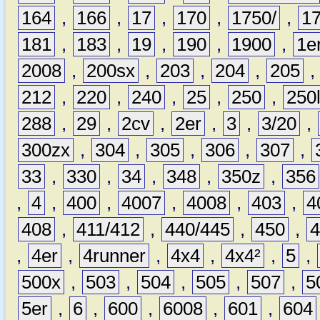
164
,
166
,
17
,
170
,
1750/
,
1
181
,
183
,
19
,
190
,
1900
,
1e
2008
,
200sx
,
203
,
204
,
205
212
,
220
,
240
,
25
,
250
,
250
288
,
29
,
2cv
,
2er
,
3
,
3/20
,
300zx
,
304
,
305
,
306
,
307
,
33
,
330
,
34
,
348
,
350z
,
356
,
4
,
400
,
4007
,
4008
,
403
,
4
408
,
411/412
,
440/445
,
450
,
,
4er
,
4runner
,
4x4
,
4x4²
,
5
,
500x
,
503
,
504
,
505
,
507
,
5
5er
,
6
,
600
,
6008
,
601
,
604