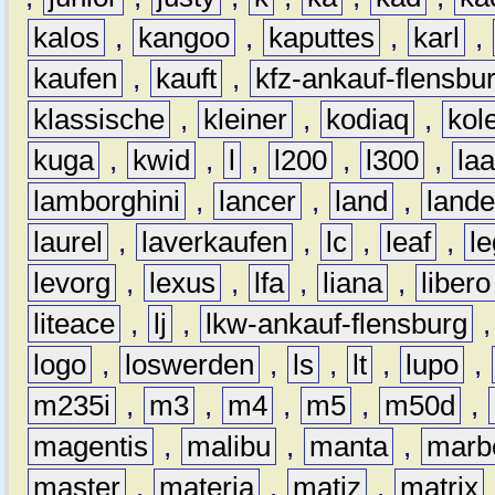
kalos
,
kangoo
,
kaputtes
,
karl
,
kaufen
,
kauft
,
kfz-ankauf-flensbu
klassische
,
kleiner
,
kodiaq
,
kol
kuga
,
kwid
,
l
,
l200
,
l300
,
la
lamborghini
,
lancer
,
land
,
lande
laurel
,
laverkaufen
,
lc
,
leaf
,
l
levorg
,
lexus
,
lfa
,
liana
,
libero
liteace
,
lj
,
lkw-ankauf-flensburg
logo
,
loswerden
,
ls
,
lt
,
lupo
,
m235i
,
m3
,
m4
,
m5
,
m50d
,
magentis
,
malibu
,
manta
,
marb
master
,
materia
,
matiz
,
matrix