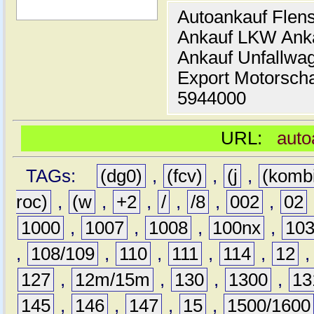
Autoankauf Flen
Ankauf LKW Ank
Ankauf Unfallwa
Export Motorsch
5944000
URL:
auto
TAGs:
(dg0)
,
(fcv)
,
(j
,
(komb
roc)
,
(w
,
+2
,
/
,
/8
,
002
,
02
1000
,
1007
,
1008
,
100nx
,
10
,
108/109
,
110
,
111
,
114
,
12
127
,
12m/15m
,
130
,
1300
,
13
145
,
146
,
147
,
15
,
1500/1600