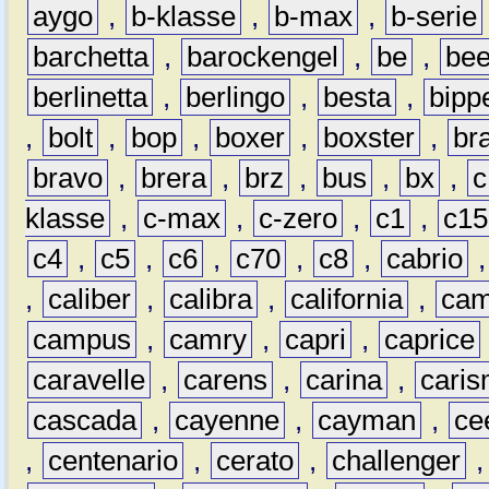
aygo
,
b-klasse
,
b-max
,
b-serie
barchetta
,
barockengel
,
be
,
be
berlinetta
,
berlingo
,
besta
,
bipp
,
bolt
,
bop
,
boxer
,
boxster
,
br
bravo
,
brera
,
brz
,
bus
,
bx
,
c
klasse
,
c-max
,
c-zero
,
c1
,
c15
c4
,
c5
,
c6
,
c70
,
c8
,
cabrio
,
caliber
,
calibra
,
california
,
cam
campus
,
camry
,
capri
,
caprice
caravelle
,
carens
,
carina
,
cari
cascada
,
cayenne
,
cayman
,
ce
,
centenario
,
cerato
,
challenger