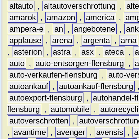
altauto
,
altautoverschrottung
,
alt
amarok
,
amazon
,
america
,
am
ampera-e
,
an
,
angebotene
,
ank
applause
,
arena
,
argenta
,
arna
,
asterion
,
astra
,
asx
,
ateca
,
a
auto
,
auto-entsorgen-flensburg
,
a
auto-verkaufen-flensburg
,
auto-ver
autoankauf
,
autoankauf-flensburg
autoexport-flensburg
,
autohandel-f
flensburg
,
automobile
,
autorecycl
autoverschrotten
,
autoverschrottun
,
avantime
,
avenger
,
avensis
,
a