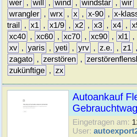
wer
,
will
,
wind
,
windstar
,
wir
wrangler
,
wrx
,
x
,
x-90
,
x-klas
trail
,
x1
,
x1/9
,
x2
,
x3
,
x4
,
x
xc40
,
xc60
,
xc70
,
xc90
,
xl1
,
xv
,
yaris
,
yeti
,
yrv
,
z.e.
,
z1
zagato
,
zerstören
,
zerstörenflen
zukünftige
,
zx
Autoankauf Fl
Gebrauchtwage
Eingetragen am:
1
User:
autoexport