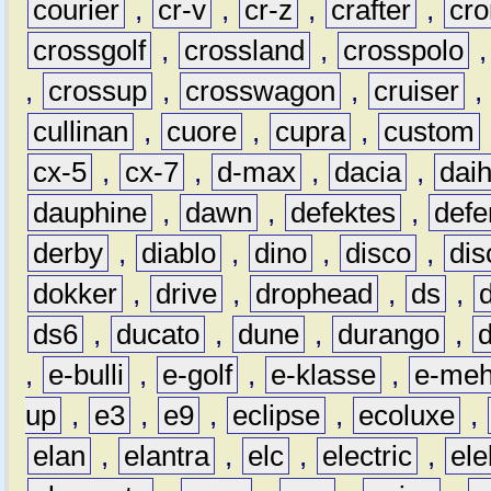
courier
,
cr-v
,
cr-z
,
crafter
,
cr
crossgolf
,
crossland
,
crosspolo
,
crossup
,
crosswagon
,
cruiser
,
cullinan
,
cuore
,
cupra
,
custom
cx-5
,
cx-7
,
d-max
,
dacia
,
dai
dauphine
,
dawn
,
defektes
,
defe
derby
,
diablo
,
dino
,
disco
,
dis
dokker
,
drive
,
drophead
,
ds
,
ds6
,
ducato
,
dune
,
durango
,
,
e-bulli
,
e-golf
,
e-klasse
,
e-meh
up
,
e3
,
e9
,
eclipse
,
ecoluxe
,
elan
,
elantra
,
elc
,
electric
,
ele