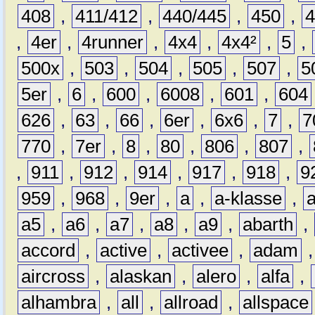
408
,
411/412
,
440/445
,
450
,
,
4er
,
4runner
,
4x4
,
4x4²
,
5
,
500x
,
503
,
504
,
505
,
507
,
5
5er
,
6
,
600
,
6008
,
601
,
604
626
,
63
,
66
,
6er
,
6x6
,
7
,
7
770
,
7er
,
8
,
80
,
806
,
807
,
,
911
,
912
,
914
,
917
,
918
,
9
959
,
968
,
9er
,
a
,
a-klasse
,
a5
,
a6
,
a7
,
a8
,
a9
,
abarth
,
accord
,
active
,
activee
,
adam
aircross
,
alaskan
,
alero
,
alfa
,
alhambra
,
all
,
allroad
,
allspace