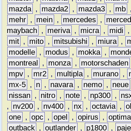
mazda
,
mazda2
,
mazda3
,
mb
mehr
,
mein
,
mercedes
,
merce
maybach
,
meriva
,
micra
,
midi
mit
,
mito
,
mitsubishi
,
miura
,
modelle
,
modus
,
mokka
,
mond
montreal
,
monza
,
motorschaden
mpv
,
mr2
,
multipla
,
murano
,
mx-5
,
n
,
navara
,
nemo
,
neue
nissan
,
nitro
,
note
,
np300
,
ns
,
nv200
,
nv400
,
nx
,
octavia
,
o
one
,
opc
,
opel
,
opirus
,
optim
outback
,
outlander
,
p1800
,
paje