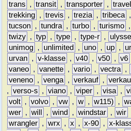
trans
,
transit
,
transporter
,
travel
trekking
,
trevis
,
trezia
,
tribeca
tucson
,
tundra
,
turbo
,
turismo
twizy
,
typ
,
type
,
type-r
,
ulyss
unimog
,
unlimited
,
uno
,
up
,
u
urvan
,
v-klasse
,
v40
,
v50
,
v6
vaneo
,
vanette
,
vario
,
vectra
,
veneno
,
venga
,
verkauf
,
verkau
,
verso-s
,
viano
,
viper
,
visa
,
v
volt
,
volvo
,
vw
,
w
,
w115)
,
w
wer
,
will
,
wind
,
windstar
,
wir
wrangler
,
wrx
,
x
,
x-90
,
x-klas