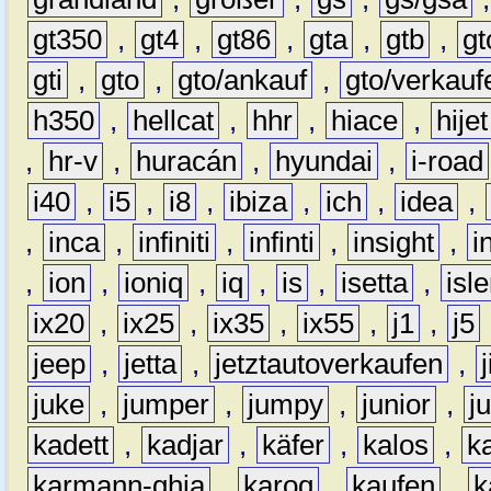
gt350
,
gt4
,
gt86
,
gta
,
gtb
,
gt
gti
,
gto
,
gto/ankauf
,
gto/verkauf
h350
,
hellcat
,
hhr
,
hiace
,
hijet
,
hr-v
,
huracán
,
hyundai
,
i-road
i40
,
i5
,
i8
,
ibiza
,
ich
,
idea
,
,
inca
,
infiniti
,
infinti
,
insight
,
i
,
ion
,
ioniq
,
iq
,
is
,
isetta
,
isl
ix20
,
ix25
,
ix35
,
ix55
,
j1
,
j5
jeep
,
jetta
,
jetztautoverkaufen
,
juke
,
jumper
,
jumpy
,
junior
,
j
kadett
,
kadjar
,
käfer
,
kalos
,
k
karmann-ghia
,
karoq
,
kaufen
,
k