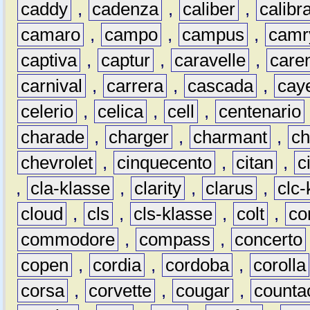
caddy
,
cadenza
,
caliber
,
calibr
camaro
,
campo
,
campus
,
camr
captiva
,
captur
,
caravelle
,
care
carnival
,
carrera
,
cascada
,
cay
celerio
,
celica
,
cell
,
centenario
charade
,
charger
,
charmant
,
ch
chevrolet
,
cinquecento
,
citan
,
c
,
cla-klasse
,
clarity
,
clarus
,
clc-
cloud
,
cls
,
cls-klasse
,
colt
,
c
commodore
,
compass
,
concerto
copen
,
cordia
,
cordoba
,
corolla
corsa
,
corvette
,
cougar
,
counta