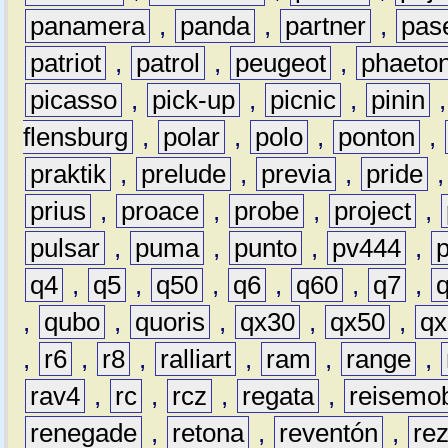
panamera
,
panda
,
partner
,
pas
patriot
,
patrol
,
peugeot
,
phaeto
picasso
,
pick-up
,
picnic
,
pinin
flensburg
,
polar
,
polo
,
ponton
,
praktik
,
prelude
,
previa
,
pride
prius
,
proace
,
probe
,
project
,
pulsar
,
puma
,
punto
,
pv444
,
q4
,
q5
,
q50
,
q6
,
q60
,
q7
,
,
qubo
,
quoris
,
qx30
,
qx50
,
qx
,
r6
,
r8
,
ralliart
,
ram
,
range
,
rav4
,
rc
,
rcz
,
regata
,
reisemob
renegade
,
retona
,
reventón
,
re