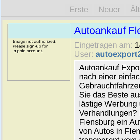
Erste
Neuer
Äl
Autoankauf Fl
Eingetragen am:
1
User:
autoexport
Autoankauf Expo
nach einer einfac
Gebrauchtfahrze
Sie das Beste au
lästige Werbung
Verhandlungen? 
Flensburg ein Au
von Autos in Flen