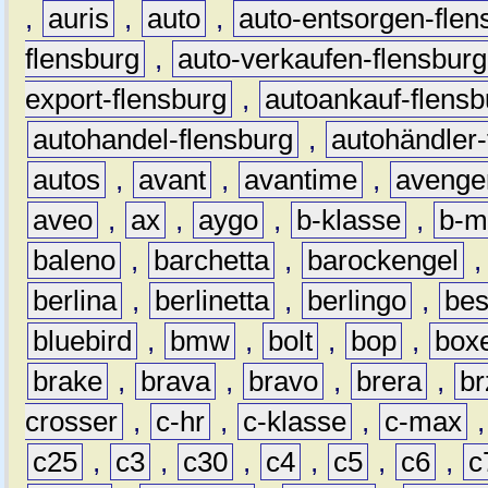
,
auris
,
auto
,
auto-entsorgen-flen
flensburg
,
auto-verkaufen-flensburg
export-flensburg
,
autoankauf-flensb
autohandel-flensburg
,
autohändler-
autos
,
avant
,
avantime
,
avenge
aveo
,
ax
,
aygo
,
b-klasse
,
b-m
baleno
,
barchetta
,
barockengel
berlina
,
berlinetta
,
berlingo
,
bes
bluebird
,
bmw
,
bolt
,
bop
,
box
brake
,
brava
,
bravo
,
brera
,
br
crosser
,
c-hr
,
c-klasse
,
c-max
c25
,
c3
,
c30
,
c4
,
c5
,
c6
,
c