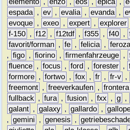
elemento
,
enzo
,
eos
,
epica
,
e
espada
,
ev
,
evalia
,
evanda
,
e
evoque
,
exeo
,
expert
,
explorer
f-150
,
f12
,
f12tdf
,
f355
,
f40
,
favorit/forman
,
fe
,
felicia
,
feroz
,
figo
,
fiorino
,
firmenfahrzeuge
,
fluence
,
focus
,
ford
,
forester
,
formore
,
fortwo
,
fox
,
fr
,
fr-v
,
freemont
,
freeverkaufen
,
frontera
fullback
,
fura
,
fusion
,
fxx
,
g
,
galant
,
galaxy
,
gallardo
,
gallop
,
gemini
,
genesis
,
getriebeschad