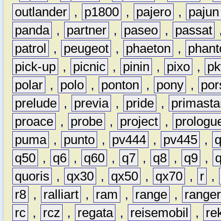
outlander
,
p1800
,
pajero
,
pajun
panda
,
partner
,
paseo
,
passat
patrol
,
peugeot
,
phaeton
,
phan
pick-up
,
picnic
,
pinin
,
pixo
,
p
polar
,
polo
,
ponton
,
pony
,
por
prelude
,
previa
,
pride
,
primasta
proace
,
probe
,
project
,
prologu
puma
,
punto
,
pv444
,
pv445
,
q50
,
q6
,
q60
,
q7
,
q8
,
q9
,
quoris
,
qx30
,
qx50
,
qx70
,
r
,
r8
,
ralliart
,
ram
,
range
,
range
rc
,
rcz
,
regata
,
reisemobil
,
re