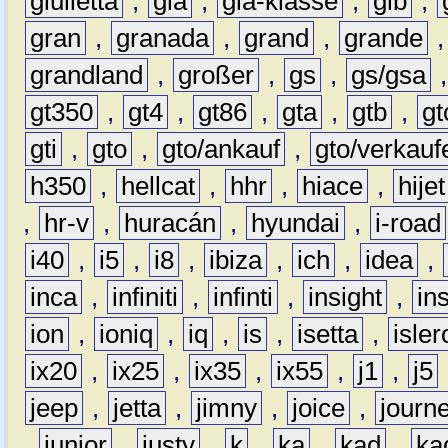
giulietta
,
gla
,
gla-klasse
,
glb
,
gran
,
granada
,
grand
,
grande
grandland
,
großer
,
gs
,
gs/gsa
gt350
,
gt4
,
gt86
,
gta
,
gtb
,
gt
gti
,
gto
,
gto/ankauf
,
gto/verkauf
h350
,
hellcat
,
hhr
,
hiace
,
hijet
,
hr-v
,
huracán
,
hyundai
,
i-road
i40
,
i5
,
i8
,
ibiza
,
ich
,
idea
,
inca
,
infiniti
,
infinti
,
insight
,
in
ion
,
ioniq
,
iq
,
is
,
isetta
,
isler
ix20
,
ix25
,
ix35
,
ix55
,
j1
,
j5
jeep
,
jetta
,
jimny
,
joice
,
journ
,
junior
,
justy
,
k
,
ka
,
kad
,
ka