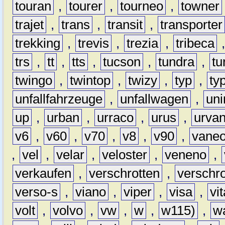
touran
,
tourer
,
tourneo
,
towner
trajet
,
trans
,
transit
,
transporter
trekking
,
trevis
,
trezia
,
tribeca
trs
,
tt
,
tts
,
tucson
,
tundra
,
tu
twingo
,
twintop
,
twizy
,
typ
,
ty
unfallfahrzeuge
,
unfallwagen
,
un
up
,
urban
,
urraco
,
urus
,
urva
v6
,
v60
,
v70
,
v8
,
v90
,
vane
,
vel
,
velar
,
veloster
,
veneno
,
verkaufen
,
verschrotten
,
verschro
verso-s
,
viano
,
viper
,
visa
,
vi
volt
,
volvo
,
vw
,
w
,
w115)
,
w