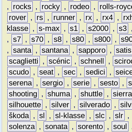
,
rocks
,
rocky
,
rodeo
,
rolls-royc
rover
,
rs
,
runner
,
rx
,
rx4
,
rx
klasse
,
s-max
,
s1
,
s2000
,
s3
,
s7
,
s70
,
s8
,
s80
,
s800
,
s9
,
santa
,
santana
,
sapporo
,
satis
scaglietti
,
scénic
,
schnell
,
sciro
scudo
,
seat
,
sec
,
sedici
,
seic
serena
,
sergio
,
serie
,
sesto
,
shooting
,
shuma
,
shuttle
,
sierr
silhouette
,
silver
,
silverado
,
silv
škoda
,
sl
,
sl-klasse
,
slc
,
slr
,
solenza
,
sonata
,
sorento
,
soul