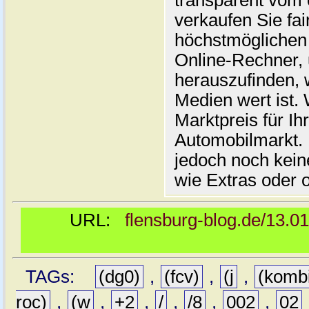
transparent vom 
verkaufen Sie fai
höchstmöglichen 
Online-Rechner,
herauszufinden, w
Medien wert ist. 
Marktpreis für I
Automobilmarkt. 
jedoch noch kein
wie Extras oder 
URL:
flensburg-blog.de/13.0
TAGs:
(dg0)
,
(fcv)
,
(j
,
(komb
roc)
,
(w
,
+2
,
/
,
/8
,
002
,
02