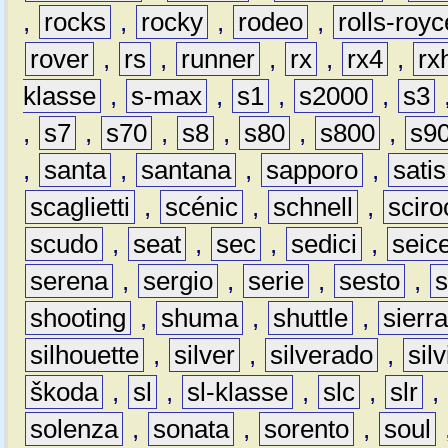
,
rocks
,
rocky
,
rodeo
,
rolls-royc
rover
,
rs
,
runner
,
rx
,
rx4
,
rx
klasse
,
s-max
,
s1
,
s2000
,
s3
,
s7
,
s70
,
s8
,
s80
,
s800
,
s9
,
santa
,
santana
,
sapporo
,
satis
scaglietti
,
scénic
,
schnell
,
sciro
scudo
,
seat
,
sec
,
sedici
,
seic
serena
,
sergio
,
serie
,
sesto
,
shooting
,
shuma
,
shuttle
,
sierr
silhouette
,
silver
,
silverado
,
silv
škoda
,
sl
,
sl-klasse
,
slc
,
slr
,
solenza
,
sonata
,
sorento
,
soul