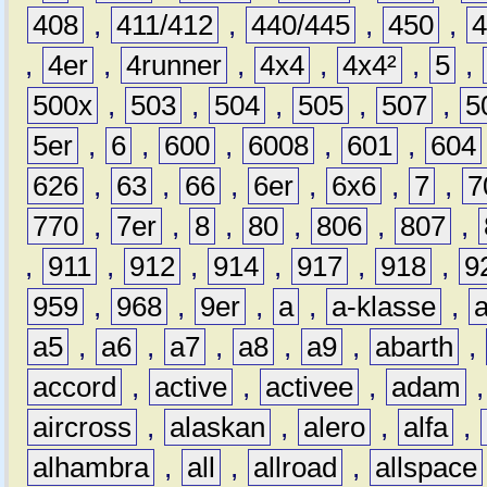
408
,
411/412
,
440/445
,
450
,
,
4er
,
4runner
,
4x4
,
4x4²
,
5
,
500x
,
503
,
504
,
505
,
507
,
5
5er
,
6
,
600
,
6008
,
601
,
604
626
,
63
,
66
,
6er
,
6x6
,
7
,
7
770
,
7er
,
8
,
80
,
806
,
807
,
,
911
,
912
,
914
,
917
,
918
,
9
959
,
968
,
9er
,
a
,
a-klasse
,
a5
,
a6
,
a7
,
a8
,
a9
,
abarth
,
accord
,
active
,
activee
,
adam
aircross
,
alaskan
,
alero
,
alfa
,
alhambra
,
all
,
allroad
,
allspace