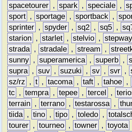
spacetourer
,
spark
,
speciale
,
s
sport
,
sportage
,
sportback
,
spo
sprinter
,
spyder
,
sq2
,
sq5
,
sq
starion
,
starlet
,
stelvio
,
stepwa
strada
,
stradale
,
stream
,
street
sunny
,
superamerica
,
superb
,
supra
,
suv
,
suzuki
,
sv
,
svr
,
sz/rz
,
t
,
tacoma
,
taft
,
tahoe
,
tc
,
tempra
,
tepee
,
tercel
,
teri
terrain
,
terrano
,
testarossa
,
thu
tiida
,
tino
,
tipo
,
toledo
,
totals
tourer
,
tourneo
,
towner
,
toyota