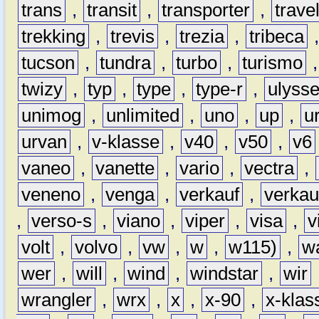
trans
,
transit
,
transporter
,
travel
trekking
,
trevis
,
trezia
,
tribeca
tucson
,
tundra
,
turbo
,
turismo
twizy
,
typ
,
type
,
type-r
,
ulyss
unimog
,
unlimited
,
uno
,
up
,
u
urvan
,
v-klasse
,
v40
,
v50
,
v6
vaneo
,
vanette
,
vario
,
vectra
,
veneno
,
venga
,
verkauf
,
verkau
,
verso-s
,
viano
,
viper
,
visa
,
v
volt
,
volvo
,
vw
,
w
,
w115)
,
w
wer
,
will
,
wind
,
windstar
,
wir
wrangler
,
wrx
,
x
,
x-90
,
x-klas