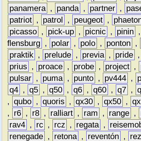
panamera
,
panda
,
partner
,
pas
patriot
,
patrol
,
peugeot
,
phaeto
picasso
,
pick-up
,
picnic
,
pinin
flensburg
,
polar
,
polo
,
ponton
,
praktik
,
prelude
,
previa
,
pride
prius
,
proace
,
probe
,
project
,
pulsar
,
puma
,
punto
,
pv444
,
q4
,
q5
,
q50
,
q6
,
q60
,
q7
,
,
qubo
,
quoris
,
qx30
,
qx50
,
qx
,
r6
,
r8
,
ralliart
,
ram
,
range
,
rav4
,
rc
,
rcz
,
regata
,
reisemob
renegade
,
retona
,
reventón
,
re