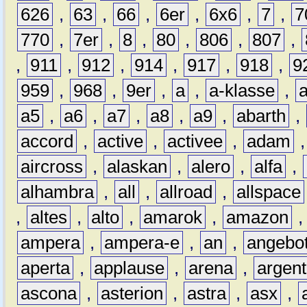
626
,
63
,
66
,
6er
,
6x6
,
7
,
7
770
,
7er
,
8
,
80
,
806
,
807
,
,
911
,
912
,
914
,
917
,
918
,
9
959
,
968
,
9er
,
a
,
a-klasse
,
a5
,
a6
,
a7
,
a8
,
a9
,
abarth
,
accord
,
active
,
activee
,
adam
aircross
,
alaskan
,
alero
,
alfa
,
alhambra
,
all
,
allroad
,
allspace
,
altes
,
alto
,
amarok
,
amazon
ampera
,
ampera-e
,
an
,
angebo
aperta
,
applause
,
arena
,
argen
ascona
,
asterion
,
astra
,
asx
,