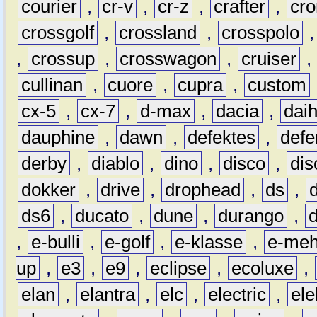
courier
,
cr-v
,
cr-z
,
crafter
,
cr
crossgolf
,
crossland
,
crosspolo
,
crossup
,
crosswagon
,
cruiser
,
cullinan
,
cuore
,
cupra
,
custom
cx-5
,
cx-7
,
d-max
,
dacia
,
dai
dauphine
,
dawn
,
defektes
,
defe
derby
,
diablo
,
dino
,
disco
,
dis
dokker
,
drive
,
drophead
,
ds
,
ds6
,
ducato
,
dune
,
durango
,
,
e-bulli
,
e-golf
,
e-klasse
,
e-meh
up
,
e3
,
e9
,
eclipse
,
ecoluxe
,
elan
,
elantra
,
elc
,
electric
,
ele