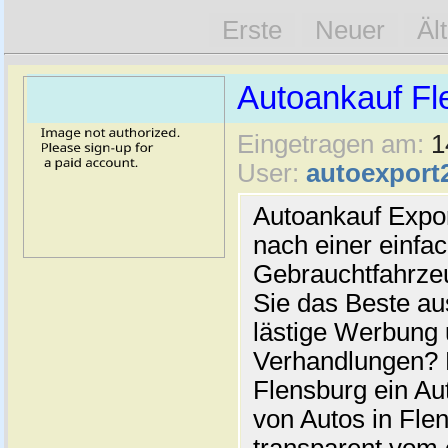
Erste
Neuer
Äl
Autoankauf Fl
Eingetragen am:
1
User:
autoexport
Autoankauf Expo
nach einer einfac
Gebrauchtfahrze
Sie das Beste au
lästige Werbung
Verhandlungen? 
Flensburg ein Au
von Autos in Flen