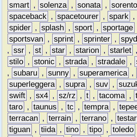
smart
,
solenza
,
sonata
,
sorent
spaceback
,
spacetourer
,
spark
spider
,
splash
,
sport
,
sportage
sportsvan
,
sprint
,
sprinter
,
spyd
,
ssr
,
st
,
star
,
starion
,
starlet
stilo
,
stonic
,
strada
,
stradale
,
,
subaru
,
sunny
,
superamerica
,
superleggera
,
supra
,
suv
,
suzu
swift
,
sx4
,
sz/rz
,
t
,
tacoma
,
taro
,
taunus
,
tc
,
tempra
,
tepe
terracan
,
terrain
,
terrano
,
testa
tiguan
,
tiida
,
tino
,
tipo
,
toledo