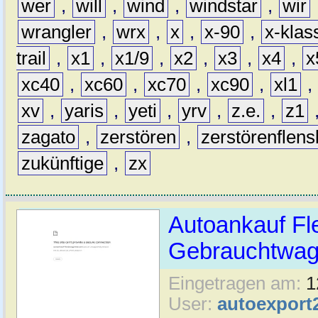
wer
,
will
,
wind
,
windstar
,
wir
wrangler
,
wrx
,
x
,
x-90
,
x-klas
trail
,
x1
,
x1/9
,
x2
,
x3
,
x4
,
x
xc40
,
xc60
,
xc70
,
xc90
,
xl1
,
xv
,
yaris
,
yeti
,
yrv
,
z.e.
,
z1
zagato
,
zerstören
,
zerstörenflen
zukünftige
,
zx
Autoankauf Fl
Gebrauchtwage
Eingetragen am:
1
User:
autoexport