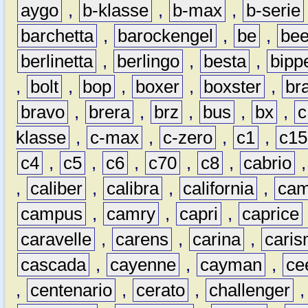
aygo
,
b-klasse
,
b-max
,
b-serie
barchetta
,
barockengel
,
be
,
be
berlinetta
,
berlingo
,
besta
,
bipp
,
bolt
,
bop
,
boxer
,
boxster
,
br
bravo
,
brera
,
brz
,
bus
,
bx
,
c
klasse
,
c-max
,
c-zero
,
c1
,
c15
c4
,
c5
,
c6
,
c70
,
c8
,
cabrio
,
caliber
,
calibra
,
california
,
cam
campus
,
camry
,
capri
,
caprice
caravelle
,
carens
,
carina
,
cari
cascada
,
cayenne
,
cayman
,
ce
,
centenario
,
cerato
,
challenger