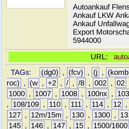
Autoankauf Flen
Ankauf LKW Ank
Ankauf Unfallwa
Export Motorsch
5944000
URL:
auto
TAGs:
(dg0)
,
(fcv)
,
(j
,
(komb
roc)
,
(w
,
+2
,
/
,
/8
,
002
,
02
1000
,
1007
,
1008
,
100nx
,
10
,
108/109
,
110
,
111
,
114
,
12
127
,
12m/15m
,
130
,
1300
,
13
145
,
146
,
147
,
15
,
1500/1600