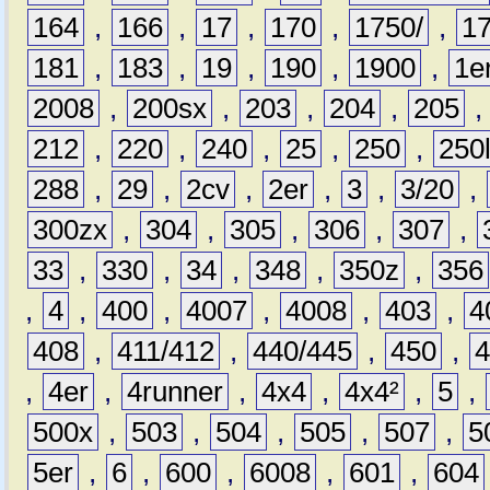
164
,
166
,
17
,
170
,
1750/
,
1
181
,
183
,
19
,
190
,
1900
,
1e
2008
,
200sx
,
203
,
204
,
205
212
,
220
,
240
,
25
,
250
,
250
288
,
29
,
2cv
,
2er
,
3
,
3/20
,
300zx
,
304
,
305
,
306
,
307
,
33
,
330
,
34
,
348
,
350z
,
356
,
4
,
400
,
4007
,
4008
,
403
,
4
408
,
411/412
,
440/445
,
450
,
,
4er
,
4runner
,
4x4
,
4x4²
,
5
,
500x
,
503
,
504
,
505
,
507
,
5
5er
,
6
,
600
,
6008
,
601
,
604