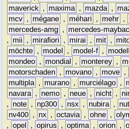
maverick
,
maxima
,
mazda
,
ma
mcv
,
mégane
,
méhari
,
mehr
,
mercedes-amg
,
mercedes-mayba
,
mii
,
mirafiori
,
mirai
,
mit
,
mit
möchte
,
model
,
model-f
,
model
mondeo
,
mondial
,
monterey
,
m
motorschaden
,
movano
,
move
,
multipla
,
murano
,
murciélago
,
navara
,
nemo
,
neue
,
nicht
,
ni
,
note
,
np300
,
nsx
,
nubira
,
nu
nv400
,
nx
,
octavia
,
ohne
,
oly
,
opel
,
opirus
,
optima
,
orion
,