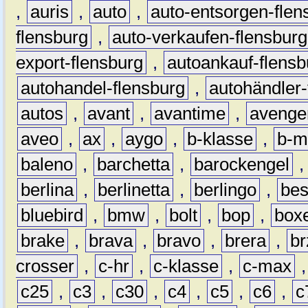
,
auris
,
auto
,
auto-entsorgen-flen
flensburg
,
auto-verkaufen-flensburg
export-flensburg
,
autoankauf-flensb
autohandel-flensburg
,
autohändler-
autos
,
avant
,
avantime
,
avenge
aveo
,
ax
,
aygo
,
b-klasse
,
b-m
baleno
,
barchetta
,
barockengel
berlina
,
berlinetta
,
berlingo
,
bes
bluebird
,
bmw
,
bolt
,
bop
,
box
brake
,
brava
,
bravo
,
brera
,
br
crosser
,
c-hr
,
c-klasse
,
c-max
c25
,
c3
,
c30
,
c4
,
c5
,
c6
,
c