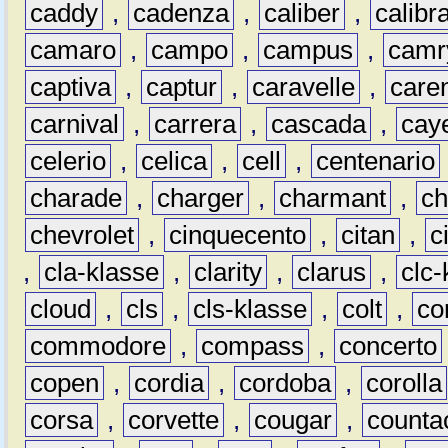
caddy
,
cadenza
,
caliber
,
calibr
camaro
,
campo
,
campus
,
camr
captiva
,
captur
,
caravelle
,
care
carnival
,
carrera
,
cascada
,
cay
celerio
,
celica
,
cell
,
centenario
charade
,
charger
,
charmant
,
ch
chevrolet
,
cinquecento
,
citan
,
c
,
cla-klasse
,
clarity
,
clarus
,
clc-
cloud
,
cls
,
cls-klasse
,
colt
,
c
commodore
,
compass
,
concerto
copen
,
cordia
,
cordoba
,
corolla
corsa
,
corvette
,
cougar
,
counta