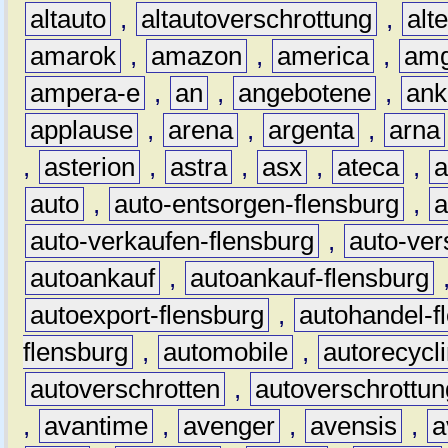
altauto
,
altautoverschrottung
,
alt
amarok
,
amazon
,
america
,
am
ampera-e
,
an
,
angebotene
,
ank
applause
,
arena
,
argenta
,
arna
,
asterion
,
astra
,
asx
,
ateca
,
a
auto
,
auto-entsorgen-flensburg
,
a
auto-verkaufen-flensburg
,
auto-ver
autoankauf
,
autoankauf-flensburg
autoexport-flensburg
,
autohandel-f
flensburg
,
automobile
,
autorecycl
autoverschrotten
,
autoverschrottun
,
avantime
,
avenger
,
avensis
,
a