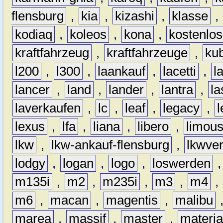
flensburg
,
kia
,
kizashi
,
klasse
,
kodiaq
,
koleos
,
kona
,
kostenlos
kraftfahrzeug
,
kraftfahrzeuge
,
kub
l200
,
l300
,
laankauf
,
lacetti
,
l
lancer
,
land
,
lander
,
lantra
,
la
laverkaufen
,
lc
,
leaf
,
legacy
,
lexus
,
lfa
,
liana
,
libero
,
limous
lkw
,
lkw-ankauf-flensburg
,
lkwver
lodgy
,
logan
,
logo
,
loswerden
m135i
,
m2
,
m235i
,
m3
,
m4
,
m6
,
macan
,
magentis
,
malibu
marea
,
massif
,
master
,
materi