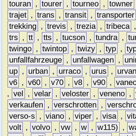
touran
,
tourer
,
tourneo
,
towner
trajet
,
trans
,
transit
,
transporter
trekking
,
trevis
,
trezia
,
tribeca
trs
,
tt
,
tts
,
tucson
,
tundra
,
tu
twingo
,
twintop
,
twizy
,
typ
,
ty
unfallfahrzeuge
,
unfallwagen
,
un
up
,
urban
,
urraco
,
urus
,
urva
v6
,
v60
,
v70
,
v8
,
v90
,
vane
,
vel
,
velar
,
veloster
,
veneno
,
verkaufen
,
verschrotten
,
verschro
verso-s
,
viano
,
viper
,
visa
,
vi
volt
,
volvo
,
vw
,
w
,
w115)
,
w