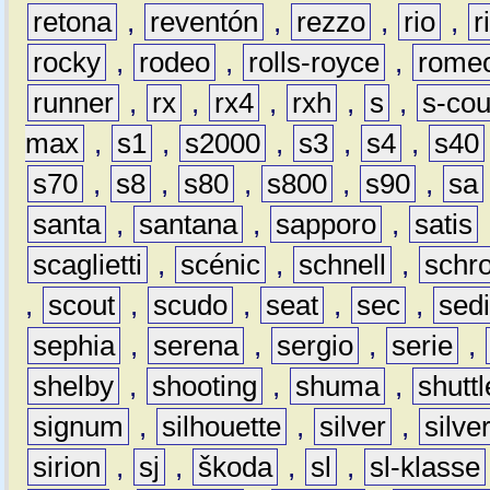
retona
,
reventón
,
rezzo
,
rio
,
r
rocky
,
rodeo
,
rolls-royce
,
rome
runner
,
rx
,
rx4
,
rxh
,
s
,
s-co
max
,
s1
,
s2000
,
s3
,
s4
,
s40
s70
,
s8
,
s80
,
s800
,
s90
,
sa
santa
,
santana
,
sapporo
,
satis
scaglietti
,
scénic
,
schnell
,
schro
,
scout
,
scudo
,
seat
,
sec
,
sedi
sephia
,
serena
,
sergio
,
serie
,
shelby
,
shooting
,
shuma
,
shuttl
signum
,
silhouette
,
silver
,
silve
sirion
,
sj
,
škoda
,
sl
,
sl-klasse