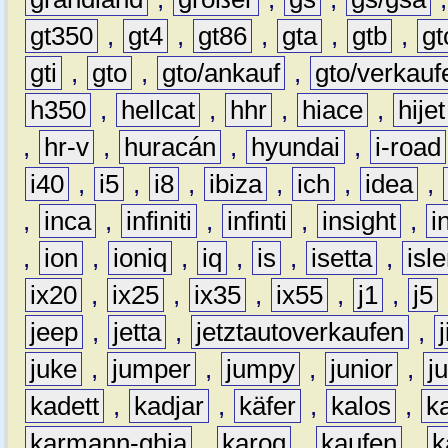
gt350
,
gt4
,
gt86
,
gta
,
gtb
,
gt
gti
,
gto
,
gto/ankauf
,
gto/verkauf
h350
,
hellcat
,
hhr
,
hiace
,
hijet
,
hr-v
,
huracán
,
hyundai
,
i-road
i40
,
i5
,
i8
,
ibiza
,
ich
,
idea
,
,
inca
,
infiniti
,
infinti
,
insight
,
i
,
ion
,
ioniq
,
iq
,
is
,
isetta
,
isl
ix20
,
ix25
,
ix35
,
ix55
,
j1
,
j5
jeep
,
jetta
,
jetztautoverkaufen
,
juke
,
jumper
,
jumpy
,
junior
,
j
kadett
,
kadjar
,
käfer
,
kalos
,
k
karmann-ghia
,
karoq
,
kaufen
,
k