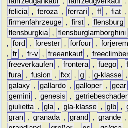
fahrzeugankauf
,
fahrzeugverkauf
felicia
,
feroza
,
ferrari
,
ff
,
fiat
firmenfahrzeuge
,
first
,
flensburg
flensburgkia
,
flensburglamborghini
,
ford
,
forester
,
forfour
,
forjere
,
fr
,
fr-v
,
freeankauf
,
freeclimbe
freeverkaufen
,
frontera
,
fuego
,
fura
,
fusion
,
fxx
,
g
,
g-klasse
galaxy
,
gallardo
,
galloper
,
gear
gemini
,
genesis
,
getriebeschade
giulietta
,
gla
,
gla-klasse
,
glb
,
gran
,
granada
,
grand
,
grande
grandland
,
großer
,
gs
,
gs/gsa