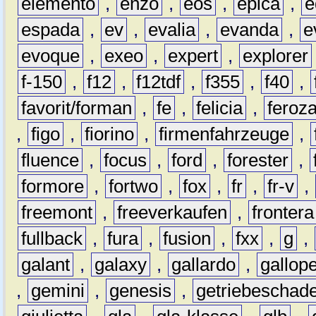
elemento
,
enzo
,
eos
,
epica
,
e
espada
,
ev
,
evalia
,
evanda
,
e
evoque
,
exeo
,
expert
,
explorer
f-150
,
f12
,
f12tdf
,
f355
,
f40
,
favorit/forman
,
fe
,
felicia
,
feroz
,
figo
,
fiorino
,
firmenfahrzeuge
,
fluence
,
focus
,
ford
,
forester
,
formore
,
fortwo
,
fox
,
fr
,
fr-v
,
freemont
,
freeverkaufen
,
frontera
fullback
,
fura
,
fusion
,
fxx
,
g
,
galant
,
galaxy
,
gallardo
,
gallop
,
gemini
,
genesis
,
getriebeschad