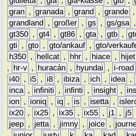
giulietta
,
gla
,
gla-klasse
,
glb
,
gran
,
granada
,
grand
,
grande
grandland
,
großer
,
gs
,
gs/gsa
gt350
,
gt4
,
gt86
,
gta
,
gtb
,
gt
gti
,
gto
,
gto/ankauf
,
gto/verkauf
h350
,
hellcat
,
hhr
,
hiace
,
hijet
,
hr-v
,
huracán
,
hyundai
,
i-road
i40
,
i5
,
i8
,
ibiza
,
ich
,
idea
,
inca
,
infiniti
,
infinti
,
insight
,
in
ion
,
ioniq
,
iq
,
is
,
isetta
,
isler
ix20
,
ix25
,
ix35
,
ix55
,
j1
,
j5
jeep
,
jetta
,
jimny
,
joice
,
journ
,
junior
,
justy
,
k
,
ka
,
kad
,
ka