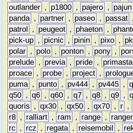
outlander
,
p1800
,
pajero
,
pajun
panda
,
partner
,
paseo
,
passat
patrol
,
peugeot
,
phaeton
,
phan
pick-up
,
picnic
,
pinin
,
pixo
,
p
polar
,
polo
,
ponton
,
pony
,
por
prelude
,
previa
,
pride
,
primasta
proace
,
probe
,
project
,
prologu
puma
,
punto
,
pv444
,
pv445
,
q50
,
q6
,
q60
,
q7
,
q8
,
q9
,
quoris
,
qx30
,
qx50
,
qx70
,
r
,
r8
,
ralliart
,
ram
,
range
,
range
rc
,
rcz
,
regata
,
reisemobil
,
re