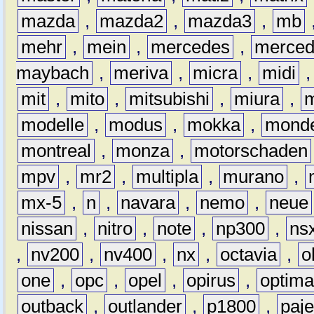
mazda
,
mazda2
,
mazda3
,
mb
mehr
,
mein
,
mercedes
,
merce
maybach
,
meriva
,
micra
,
midi
mit
,
mito
,
mitsubishi
,
miura
,
modelle
,
modus
,
mokka
,
mond
montreal
,
monza
,
motorschaden
mpv
,
mr2
,
multipla
,
murano
,
mx-5
,
n
,
navara
,
nemo
,
neue
nissan
,
nitro
,
note
,
np300
,
ns
,
nv200
,
nv400
,
nx
,
octavia
,
o
one
,
opc
,
opel
,
opirus
,
optim
outback
,
outlander
,
p1800
,
paje