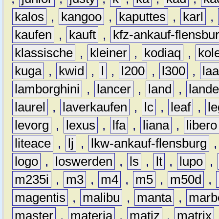
kalos
,
kangoo
,
kaputtes
,
karl
,
kaufen
,
kauft
,
kfz-ankauf-flensbu
klassische
,
kleiner
,
kodiaq
,
kol
kuga
,
kwid
,
l
,
l200
,
l300
,
la
lamborghini
,
lancer
,
land
,
lande
laurel
,
laverkaufen
,
lc
,
leaf
,
l
levorg
,
lexus
,
lfa
,
liana
,
libero
liteace
,
lj
,
lkw-ankauf-flensburg
logo
,
loswerden
,
ls
,
lt
,
lupo
,
m235i
,
m3
,
m4
,
m5
,
m50d
,
magentis
,
malibu
,
manta
,
marb
master
,
materia
,
matiz
,
matrix