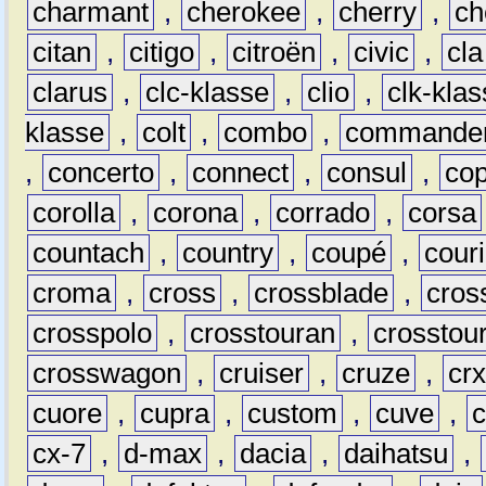
charmant
,
cherokee
,
cherry
,
ch
citan
,
citigo
,
citroën
,
civic
,
cla
clarus
,
clc-klasse
,
clio
,
clk-kla
klasse
,
colt
,
combo
,
commande
,
concerto
,
connect
,
consul
,
co
corolla
,
corona
,
corrado
,
corsa
countach
,
country
,
coupé
,
couri
croma
,
cross
,
crossblade
,
cros
crosspolo
,
crosstouran
,
crosstou
crosswagon
,
cruiser
,
cruze
,
cr
cuore
,
cupra
,
custom
,
cuve
,
cx-7
,
d-max
,
dacia
,
daihatsu
,