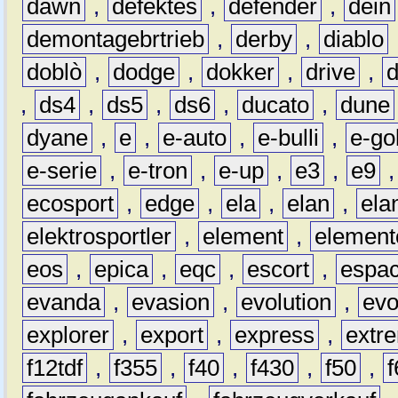
dawn
,
defektes
,
defender
,
dein
demontagebrtrieb
,
derby
,
diablo
doblò
,
dodge
,
dokker
,
drive
,
,
ds4
,
ds5
,
ds6
,
ducato
,
dune
dyane
,
e
,
e-auto
,
e-bulli
,
e-gol
e-serie
,
e-tron
,
e-up
,
e3
,
e9
ecosport
,
edge
,
ela
,
elan
,
ela
elektrosportler
,
element
,
element
eos
,
epica
,
eqc
,
escort
,
espa
evanda
,
evasion
,
evolution
,
ev
explorer
,
export
,
express
,
extr
f12tdf
,
f355
,
f40
,
f430
,
f50
,
f