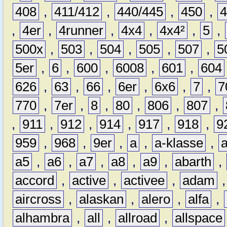
408
,
411/412
,
440/445
,
450
,
,
4er
,
4runner
,
4x4
,
4x4²
,
5
,
500x
,
503
,
504
,
505
,
507
,
5
5er
,
6
,
600
,
6008
,
601
,
604
626
,
63
,
66
,
6er
,
6x6
,
7
,
7
770
,
7er
,
8
,
80
,
806
,
807
,
,
911
,
912
,
914
,
917
,
918
,
9
959
,
968
,
9er
,
a
,
a-klasse
,
a5
,
a6
,
a7
,
a8
,
a9
,
abarth
,
accord
,
active
,
activee
,
adam
aircross
,
alaskan
,
alero
,
alfa
,
alhambra
,
all
,
allroad
,
allspace