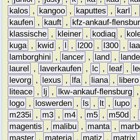
kalos
,
kangoo
,
kaputtes
,
karl
,
kaufen
,
kauft
,
kfz-ankauf-flensbu
klassische
,
kleiner
,
kodiaq
,
kol
kuga
,
kwid
,
l
,
l200
,
l300
,
la
lamborghini
,
lancer
,
land
,
lande
laurel
,
laverkaufen
,
lc
,
leaf
,
l
levorg
,
lexus
,
lfa
,
liana
,
libero
liteace
,
lj
,
lkw-ankauf-flensburg
logo
,
loswerden
,
ls
,
lt
,
lupo
,
m235i
,
m3
,
m4
,
m5
,
m50d
,
magentis
,
malibu
,
manta
,
marb
master
,
materia
,
matiz
,
matrix