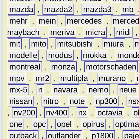
mazda
,
mazda2
,
mazda3
,
mb
mehr
,
mein
,
mercedes
,
merce
maybach
,
meriva
,
micra
,
midi
mit
,
mito
,
mitsubishi
,
miura
,
modelle
,
modus
,
mokka
,
mond
montreal
,
monza
,
motorschaden
mpv
,
mr2
,
multipla
,
murano
,
mx-5
,
n
,
navara
,
nemo
,
neue
nissan
,
nitro
,
note
,
np300
,
ns
,
nv200
,
nv400
,
nx
,
octavia
,
o
one
,
opc
,
opel
,
opirus
,
optim
outback
,
outlander
,
p1800
,
paje