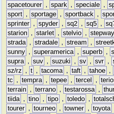
spacetourer
,
spark
,
speciale
,
s
sport
,
sportage
,
sportback
,
spo
sprinter
,
spyder
,
sq2
,
sq5
,
sq
starion
,
starlet
,
stelvio
,
stepwa
strada
,
stradale
,
stream
,
street
sunny
,
superamerica
,
superb
,
supra
,
suv
,
suzuki
,
sv
,
svr
,
sz/rz
,
t
,
tacoma
,
taft
,
tahoe
,
tc
,
tempra
,
tepee
,
tercel
,
teri
terrain
,
terrano
,
testarossa
,
thu
tiida
,
tino
,
tipo
,
toledo
,
totals
tourer
,
tourneo
,
towner
,
toyota