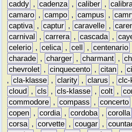
caddy
,
cadenza
,
caliber
,
calibr
camaro
,
campo
,
campus
,
camr
captiva
,
captur
,
caravelle
,
care
carnival
,
carrera
,
cascada
,
cay
celerio
,
celica
,
cell
,
centenario
charade
,
charger
,
charmant
,
ch
chevrolet
,
cinquecento
,
citan
,
c
,
cla-klasse
,
clarity
,
clarus
,
clc-
cloud
,
cls
,
cls-klasse
,
colt
,
c
commodore
,
compass
,
concerto
copen
,
cordia
,
cordoba
,
corolla
corsa
,
corvette
,
cougar
,
counta