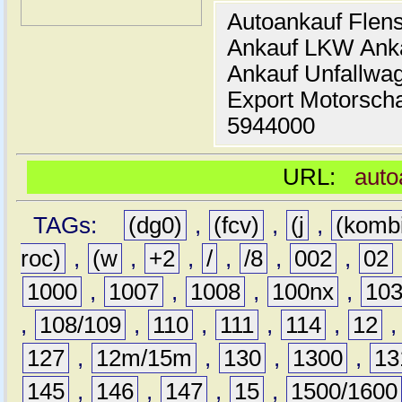
Autoankauf Flen
Ankauf LKW Ank
Ankauf Unfallwa
Export Motorsch
5944000
URL:
auto
TAGs:
(dg0)
,
(fcv)
,
(j
,
(komb
roc)
,
(w
,
+2
,
/
,
/8
,
002
,
02
1000
,
1007
,
1008
,
100nx
,
10
,
108/109
,
110
,
111
,
114
,
12
127
,
12m/15m
,
130
,
1300
,
13
145
,
146
,
147
,
15
,
1500/1600