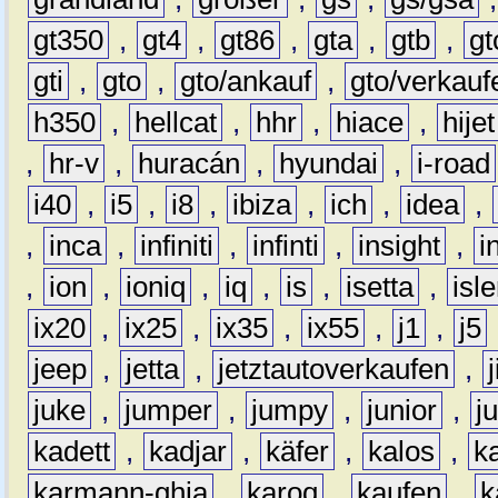
gt350
,
gt4
,
gt86
,
gta
,
gtb
,
gt
gti
,
gto
,
gto/ankauf
,
gto/verkauf
h350
,
hellcat
,
hhr
,
hiace
,
hijet
,
hr-v
,
huracán
,
hyundai
,
i-road
i40
,
i5
,
i8
,
ibiza
,
ich
,
idea
,
,
inca
,
infiniti
,
infinti
,
insight
,
i
,
ion
,
ioniq
,
iq
,
is
,
isetta
,
isl
ix20
,
ix25
,
ix35
,
ix55
,
j1
,
j5
jeep
,
jetta
,
jetztautoverkaufen
,
juke
,
jumper
,
jumpy
,
junior
,
j
kadett
,
kadjar
,
käfer
,
kalos
,
k
karmann-ghia
,
karoq
,
kaufen
,
k