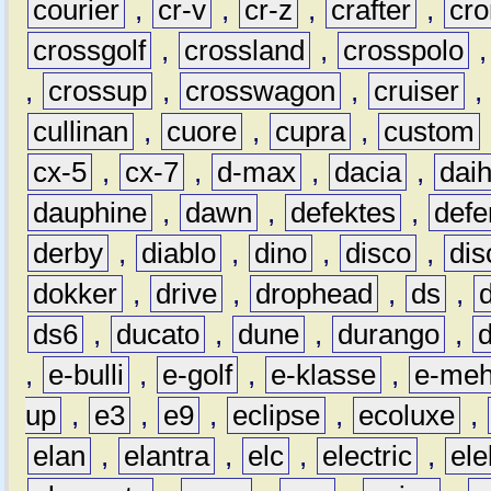
courier
,
cr-v
,
cr-z
,
crafter
,
cr
crossgolf
,
crossland
,
crosspolo
,
crossup
,
crosswagon
,
cruiser
,
cullinan
,
cuore
,
cupra
,
custom
cx-5
,
cx-7
,
d-max
,
dacia
,
dai
dauphine
,
dawn
,
defektes
,
defe
derby
,
diablo
,
dino
,
disco
,
dis
dokker
,
drive
,
drophead
,
ds
,
ds6
,
ducato
,
dune
,
durango
,
,
e-bulli
,
e-golf
,
e-klasse
,
e-meh
up
,
e3
,
e9
,
eclipse
,
ecoluxe
,
elan
,
elantra
,
elc
,
electric
,
ele