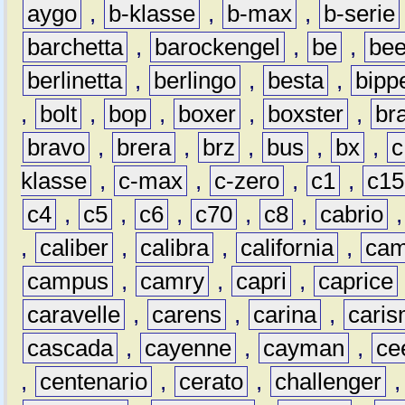
aygo
,
b-klasse
,
b-max
,
b-serie
barchetta
,
barockengel
,
be
,
be
berlinetta
,
berlingo
,
besta
,
bipp
,
bolt
,
bop
,
boxer
,
boxster
,
br
bravo
,
brera
,
brz
,
bus
,
bx
,
c
klasse
,
c-max
,
c-zero
,
c1
,
c15
c4
,
c5
,
c6
,
c70
,
c8
,
cabrio
,
caliber
,
calibra
,
california
,
cam
campus
,
camry
,
capri
,
caprice
caravelle
,
carens
,
carina
,
cari
cascada
,
cayenne
,
cayman
,
ce
,
centenario
,
cerato
,
challenger