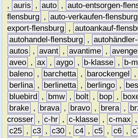
,
auris
,
auto
,
auto-entsorgen-flen
flensburg
,
auto-verkaufen-flensburg
export-flensburg
,
autoankauf-flensb
autohandel-flensburg
,
autohändler-
autos
,
avant
,
avantime
,
avenge
aveo
,
ax
,
aygo
,
b-klasse
,
b-m
baleno
,
barchetta
,
barockengel
berlina
,
berlinetta
,
berlingo
,
bes
bluebird
,
bmw
,
bolt
,
bop
,
box
brake
,
brava
,
bravo
,
brera
,
br
crosser
,
c-hr
,
c-klasse
,
c-max
c25
,
c3
,
c30
,
c4
,
c5
,
c6
,
c