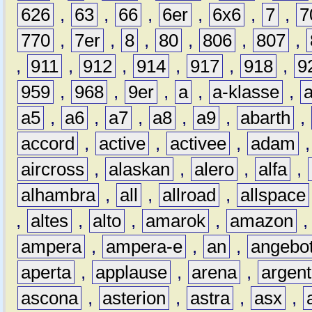
626
,
63
,
66
,
6er
,
6x6
,
7
,
7
770
,
7er
,
8
,
80
,
806
,
807
,
,
911
,
912
,
914
,
917
,
918
,
9
959
,
968
,
9er
,
a
,
a-klasse
,
a5
,
a6
,
a7
,
a8
,
a9
,
abarth
,
accord
,
active
,
activee
,
adam
aircross
,
alaskan
,
alero
,
alfa
,
alhambra
,
all
,
allroad
,
allspace
,
altes
,
alto
,
amarok
,
amazon
ampera
,
ampera-e
,
an
,
angebo
aperta
,
applause
,
arena
,
argen
ascona
,
asterion
,
astra
,
asx
,