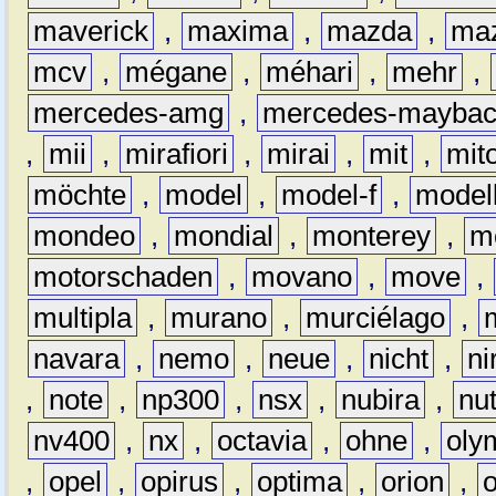
maverick
,
maxima
,
mazda
,
ma
mcv
,
mégane
,
méhari
,
mehr
,
mercedes-amg
,
mercedes-mayba
,
mii
,
mirafiori
,
mirai
,
mit
,
mit
möchte
,
model
,
model-f
,
model
mondeo
,
mondial
,
monterey
,
m
motorschaden
,
movano
,
move
,
multipla
,
murano
,
murciélago
,
navara
,
nemo
,
neue
,
nicht
,
ni
,
note
,
np300
,
nsx
,
nubira
,
nu
nv400
,
nx
,
octavia
,
ohne
,
oly
,
opel
,
opirus
,
optima
,
orion
,