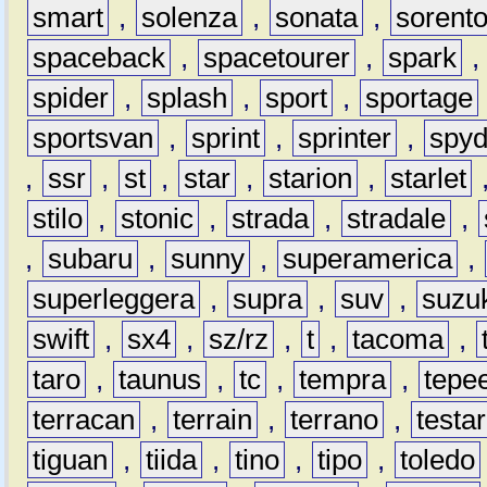
smart
,
solenza
,
sonata
,
sorent
spaceback
,
spacetourer
,
spark
spider
,
splash
,
sport
,
sportage
sportsvan
,
sprint
,
sprinter
,
spyd
,
ssr
,
st
,
star
,
starion
,
starlet
stilo
,
stonic
,
strada
,
stradale
,
,
subaru
,
sunny
,
superamerica
,
superleggera
,
supra
,
suv
,
suzu
swift
,
sx4
,
sz/rz
,
t
,
tacoma
,
taro
,
taunus
,
tc
,
tempra
,
tepe
terracan
,
terrain
,
terrano
,
testa
tiguan
,
tiida
,
tino
,
tipo
,
toledo