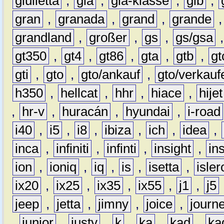
giulietta
,
gla
,
gla-klasse
,
glb
,
gran
,
granada
,
grand
,
grande
grandland
,
großer
,
gs
,
gs/gsa
gt350
,
gt4
,
gt86
,
gta
,
gtb
,
gt
gti
,
gto
,
gto/ankauf
,
gto/verkauf
h350
,
hellcat
,
hhr
,
hiace
,
hijet
,
hr-v
,
huracán
,
hyundai
,
i-road
i40
,
i5
,
i8
,
ibiza
,
ich
,
idea
,
inca
,
infiniti
,
infinti
,
insight
,
in
ion
,
ioniq
,
iq
,
is
,
isetta
,
isler
ix20
,
ix25
,
ix35
,
ix55
,
j1
,
j5
jeep
,
jetta
,
jimny
,
joice
,
journ
,
junior
,
justy
,
k
,
ka
,
kad
,
ka