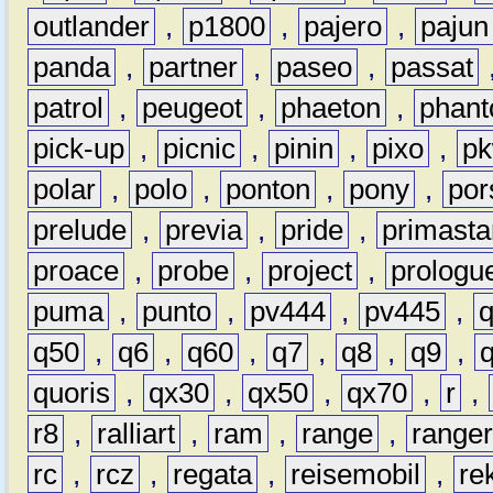
outlander
,
p1800
,
pajero
,
pajun
panda
,
partner
,
paseo
,
passat
patrol
,
peugeot
,
phaeton
,
phan
pick-up
,
picnic
,
pinin
,
pixo
,
p
polar
,
polo
,
ponton
,
pony
,
por
prelude
,
previa
,
pride
,
primasta
proace
,
probe
,
project
,
prologu
puma
,
punto
,
pv444
,
pv445
,
q50
,
q6
,
q60
,
q7
,
q8
,
q9
,
quoris
,
qx30
,
qx50
,
qx70
,
r
,
r8
,
ralliart
,
ram
,
range
,
range
rc
,
rcz
,
regata
,
reisemobil
,
re