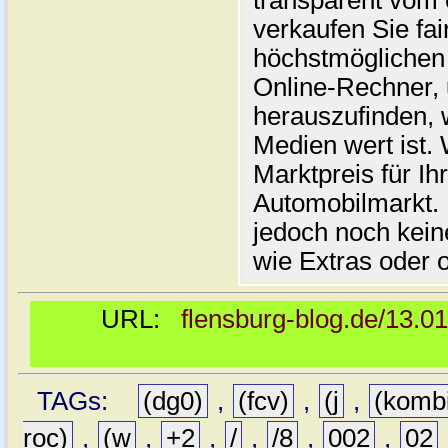
transparent vom 
verkaufen Sie fai
höchstmöglichen 
Online-Rechner,
herauszufinden, w
Medien wert ist. 
Marktpreis für I
Automobilmarkt. 
jedoch noch kein
wie Extras oder 
URL:
flensburg-blog.de/13.0
TAGs:
(dg0)
,
(fcv)
,
(j
,
(komb
roc)
,
(w
,
+2
,
/
,
/8
,
002
,
02