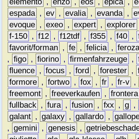
elemento
,
enzo
,
eos
,
epica
,
e
espada
,
ev
,
evalia
,
evanda
,
e
evoque
,
exeo
,
expert
,
explorer
f-150
,
f12
,
f12tdf
,
f355
,
f40
,
favorit/forman
,
fe
,
felicia
,
feroz
,
figo
,
fiorino
,
firmenfahrzeuge
,
fluence
,
focus
,
ford
,
forester
,
formore
,
fortwo
,
fox
,
fr
,
fr-v
,
freemont
,
freeverkaufen
,
frontera
fullback
,
fura
,
fusion
,
fxx
,
g
,
galant
,
galaxy
,
gallardo
,
gallop
,
gemini
,
genesis
,
getriebeschad