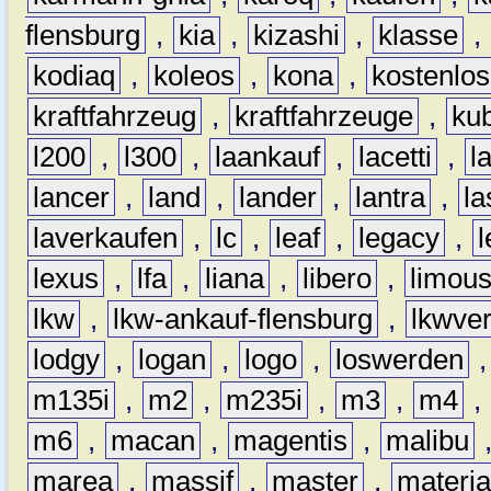
flensburg
,
kia
,
kizashi
,
klasse
,
kodiaq
,
koleos
,
kona
,
kostenlos
kraftfahrzeug
,
kraftfahrzeuge
,
kub
l200
,
l300
,
laankauf
,
lacetti
,
l
lancer
,
land
,
lander
,
lantra
,
la
laverkaufen
,
lc
,
leaf
,
legacy
,
lexus
,
lfa
,
liana
,
libero
,
limous
lkw
,
lkw-ankauf-flensburg
,
lkwver
lodgy
,
logan
,
logo
,
loswerden
m135i
,
m2
,
m235i
,
m3
,
m4
,
m6
,
macan
,
magentis
,
malibu
marea
,
massif
,
master
,
materi