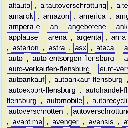
altauto
,
altautoverschrottung
,
alt
amarok
,
amazon
,
america
,
am
ampera-e
,
an
,
angebotene
,
ank
applause
,
arena
,
argenta
,
arna
,
asterion
,
astra
,
asx
,
ateca
,
a
auto
,
auto-entsorgen-flensburg
,
a
auto-verkaufen-flensburg
,
auto-ver
autoankauf
,
autoankauf-flensburg
autoexport-flensburg
,
autohandel-f
flensburg
,
automobile
,
autorecycl
autoverschrotten
,
autoverschrottun
,
avantime
,
avenger
,
avensis
,
a