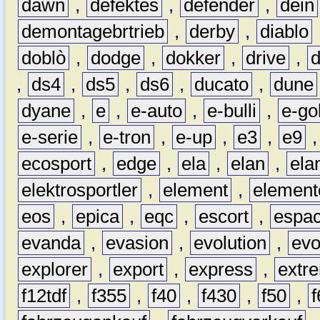
dawn
,
defektes
,
defender
,
dein
demontagebrtrieb
,
derby
,
diablo
doblò
,
dodge
,
dokker
,
drive
,
,
ds4
,
ds5
,
ds6
,
ducato
,
dune
dyane
,
e
,
e-auto
,
e-bulli
,
e-gol
e-serie
,
e-tron
,
e-up
,
e3
,
e9
ecosport
,
edge
,
ela
,
elan
,
ela
elektrosportler
,
element
,
element
eos
,
epica
,
eqc
,
escort
,
espa
evanda
,
evasion
,
evolution
,
ev
explorer
,
export
,
express
,
extr
f12tdf
,
f355
,
f40
,
f430
,
f50
,
f