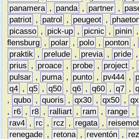
panamera
,
panda
,
partner
,
pas
patriot
,
patrol
,
peugeot
,
phaeto
picasso
,
pick-up
,
picnic
,
pinin
flensburg
,
polar
,
polo
,
ponton
,
praktik
,
prelude
,
previa
,
pride
prius
,
proace
,
probe
,
project
,
pulsar
,
puma
,
punto
,
pv444
,
q4
,
q5
,
q50
,
q6
,
q60
,
q7
,
,
qubo
,
quoris
,
qx30
,
qx50
,
qx
,
r6
,
r8
,
ralliart
,
ram
,
range
,
rav4
,
rc
,
rcz
,
regata
,
reisemob
renegade
,
retona
,
reventón
,
re