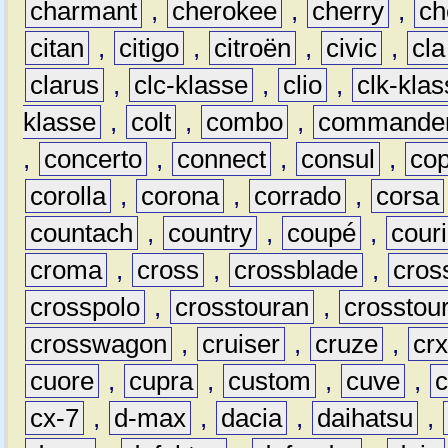
charmant
,
cherokee
,
cherry
,
ch
citan
,
citigo
,
citroën
,
civic
,
cla
clarus
,
clc-klasse
,
clio
,
clk-kla
klasse
,
colt
,
combo
,
commande
,
concerto
,
connect
,
consul
,
co
corolla
,
corona
,
corrado
,
corsa
countach
,
country
,
coupé
,
couri
croma
,
cross
,
crossblade
,
cros
crosspolo
,
crosstouran
,
crosstou
crosswagon
,
cruiser
,
cruze
,
cr
cuore
,
cupra
,
custom
,
cuve
,
cx-7
,
d-max
,
dacia
,
daihatsu
,