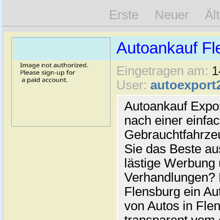
Erste
Neuer
Äl
Autoankauf Fl
Eingetragen am:
1
User:
autoexport
Autoankauf Expo
nach einer einfac
Gebrauchtfahrze
Sie das Beste au
lästige Werbung
Verhandlungen? 
Flensburg ein Au
von Autos in Flen