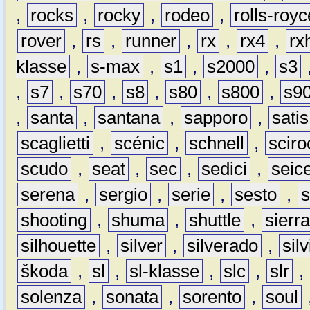
,
rocks
,
rocky
,
rodeo
,
rolls-royc
rover
,
rs
,
runner
,
rx
,
rx4
,
rx
klasse
,
s-max
,
s1
,
s2000
,
s3
,
s7
,
s70
,
s8
,
s80
,
s800
,
s9
,
santa
,
santana
,
sapporo
,
satis
scaglietti
,
scénic
,
schnell
,
sciro
scudo
,
seat
,
sec
,
sedici
,
seic
serena
,
sergio
,
serie
,
sesto
,
shooting
,
shuma
,
shuttle
,
sierr
silhouette
,
silver
,
silverado
,
silv
škoda
,
sl
,
sl-klasse
,
slc
,
slr
,
solenza
,
sonata
,
sorento
,
soul