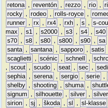
retona
,
reventón
,
rezzo
,
rio
,
r
rocky
,
rodeo
,
rolls-royce
,
rome
runner
,
rx
,
rx4
,
rxh
,
s
,
s-co
max
,
s1
,
s2000
,
s3
,
s4
,
s40
s70
,
s8
,
s80
,
s800
,
s90
,
sa
santa
,
santana
,
sapporo
,
satis
scaglietti
,
scénic
,
schnell
,
schro
,
scout
,
scudo
,
seat
,
sec
,
sedi
sephia
,
serena
,
sergio
,
serie
,
shelby
,
shooting
,
shuma
,
shuttl
signum
,
silhouette
,
silver
,
silve
sirion
,
sj
,
škoda
,
sl
,
sl-klasse