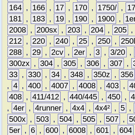
164
,
166
,
17
,
170
,
1750/
,
1
181
,
183
,
19
,
190
,
1900
,
1e
2008
,
200sx
,
203
,
204
,
205
212
,
220
,
240
,
25
,
250
,
250
288
,
29
,
2cv
,
2er
,
3
,
3/20
,
300zx
,
304
,
305
,
306
,
307
,
33
,
330
,
34
,
348
,
350z
,
356
,
4
,
400
,
4007
,
4008
,
403
,
4
408
,
411/412
,
440/445
,
450
,
,
4er
,
4runner
,
4x4
,
4x4²
,
5
,
500x
,
503
,
504
,
505
,
507
,
5
5er
,
6
,
600
,
6008
,
601
,
604