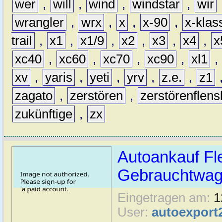
wer
,
will
,
wind
,
windstar
,
wir
wrangler
,
wrx
,
x
,
x-90
,
x-klas
trail
,
x1
,
x1/9
,
x2
,
x3
,
x4
,
x
xc40
,
xc60
,
xc70
,
xc90
,
xl1
,
xv
,
yaris
,
yeti
,
yrv
,
z.e.
,
z1
zagato
,
zerstören
,
zerstörenflen
zukünftige
,
zx
Autoankauf Fl
Gebrauchtwage
Eingetragen am:
1
User:
autoexport