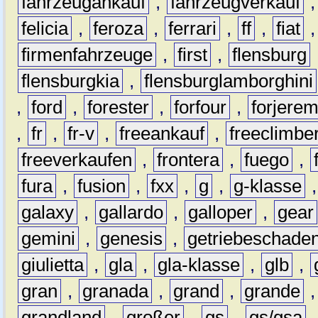
fahrzeugankauf
,
fahrzeugverkauf
felicia
,
feroza
,
ferrari
,
ff
,
fiat
firmenfahrzeuge
,
first
,
flensburg
flensburgkia
,
flensburglamborghini
,
ford
,
forester
,
forfour
,
forjere
,
fr
,
fr-v
,
freeankauf
,
freeclimbe
freeverkaufen
,
frontera
,
fuego
,
fura
,
fusion
,
fxx
,
g
,
g-klasse
galaxy
,
gallardo
,
galloper
,
gear
gemini
,
genesis
,
getriebeschade
giulietta
,
gla
,
gla-klasse
,
glb
,
gran
,
granada
,
grand
,
grande
grandland
,
großer
,
gs
,
gs/gsa