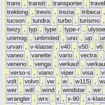
trans
,
transit
,
transporter
,
travel
trekking
,
trevis
,
trezia
,
tribeca
tucson
,
tundra
,
turbo
,
turismo
twizy
,
typ
,
type
,
type-r
,
ulyss
unimog
,
unlimited
,
uno
,
up
,
u
urvan
,
v-klasse
,
v40
,
v50
,
v6
vaneo
,
vanette
,
vario
,
vectra
,
veneno
,
venga
,
verkauf
,
verkau
,
verso-s
,
viano
,
viper
,
visa
,
v
volt
,
volvo
,
vw
,
w
,
w115)
,
w
wer
,
will
,
wind
,
windstar
,
wir
wrangler
,
wrx
,
x
,
x-90
,
x-klas