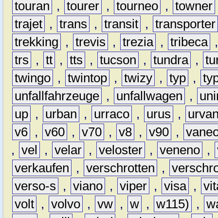
touran
,
tourer
,
tourneo
,
towner
trajet
,
trans
,
transit
,
transporter
trekking
,
trevis
,
trezia
,
tribeca
trs
,
tt
,
tts
,
tucson
,
tundra
,
tu
twingo
,
twintop
,
twizy
,
typ
,
ty
unfallfahrzeuge
,
unfallwagen
,
un
up
,
urban
,
urraco
,
urus
,
urva
v6
,
v60
,
v70
,
v8
,
v90
,
vane
,
vel
,
velar
,
veloster
,
veneno
,
verkaufen
,
verschrotten
,
verschro
verso-s
,
viano
,
viper
,
visa
,
vi
volt
,
volvo
,
vw
,
w
,
w115)
,
w